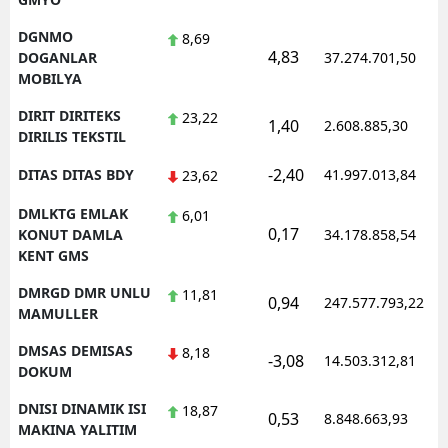
DGNMO
8,69
4,83
DOGANLAR
37.274.701,50
MOBILYA
DIRIT DIRITEKS
23,22
1,40
2.608.885,30
DIRILIS TEKSTIL
-2,40
DITAS DITAS BDY
41.997.013,84
23,62
DMLKTG EMLAK
6,01
0,17
KONUT DAMLA
34.178.858,54
KENT GMS
DMRGD DMR UNLU
11,81
0,94
247.577.793,22
MAMULLER
DMSAS DEMISAS
8,18
-3,08
14.503.312,81
DOKUM
DNISI DINAMIK ISI
18,87
0,53
8.848.663,93
MAKINA YALITIM