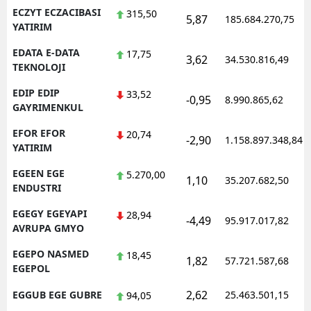
ECZYT ECZACIBASI
315,50
5,87
185.684.270,75
YATIRIM
EDATA E-DATA
17,75
3,62
34.530.816,49
TEKNOLOJI
EDIP EDIP
33,52
-0,95
8.990.865,62
GAYRIMENKUL
EFOR EFOR
20,74
-2,90
1.158.897.348,84
YATIRIM
EGEEN EGE
5.270,00
1,10
35.207.682,50
ENDUSTRI
EGEGY EGEYAPI
28,94
-4,49
95.917.017,82
AVRUPA GMYO
EGEPO NASMED
18,45
1,82
57.721.587,68
EGEPOL
2,62
EGGUB EGE GUBRE
25.463.501,15
94,05