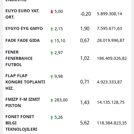
EUYO EURO YAT.
5,00
-0,20
5.899.308,14
ORT.
1,90
EYGYO EYG GMYO
7.595.671,63
2,15
0,67
FADE FADE GIDA
28.019.996,87
15,10
FENER
2,97
1,02
FENERBAHCE
186.409.026,82
FUTBOL
FLAP FLAP
9,98
0,71
KONGRE TOPLANTI
4.923.333,87
HIZ.
FMIZP F-M IZMIT
283,00
1,43
14.135.128,75
PISTON
FONET FONET
5,26
5,62
BILGI
118.384.823,35
TEKNOLOJILERI