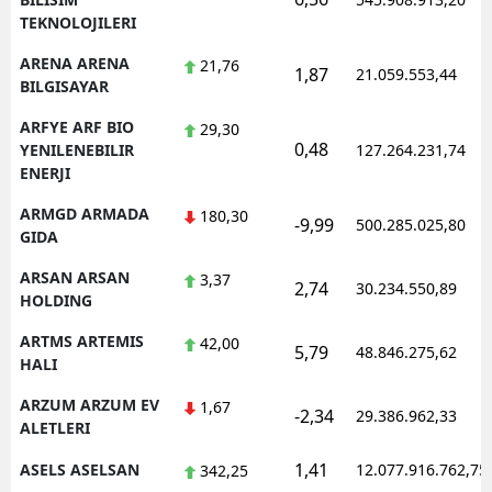
TEKNOLOJILERI
ARENA ARENA
21,76
1,87
21.059.553,44
BILGISAYAR
ARFYE ARF BIO
29,30
0,48
YENILENEBILIR
127.264.231,74
ENERJI
ARMGD ARMADA
180,30
-9,99
500.285.025,80
GIDA
ARSAN ARSAN
3,37
2,74
30.234.550,89
HOLDING
ARTMS ARTEMIS
42,00
5,79
48.846.275,62
HALI
ARZUM ARZUM EV
1,67
-2,34
29.386.962,33
ALETLERI
1,41
ASELS ASELSAN
12.077.916.762,75
342,25