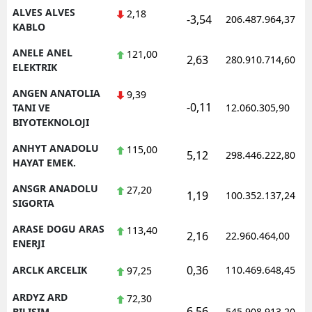
ALVES ALVES
2,18
-3,54
206.487.964,37
KABLO
Yalova
ANELE ANEL
121,00
Karabük
2,63
280.910.714,60
ELEKTRIK
Kilis
ANGEN ANATOLIA
9,39
-0,11
TANI VE
12.060.305,90
Osmaniye
BIYOTEKNOLOJI
Düzce
ANHYT ANADOLU
115,00
5,12
298.446.222,80
HAYAT EMEK.
ANSGR ANADOLU
27,20
1,19
100.352.137,24
SIGORTA
ARASE DOGU ARAS
113,40
2,16
22.960.464,00
ENERJI
0,36
ARCLK ARCELIK
110.469.648,45
97,25
ARDYZ ARD
72,30
6,56
BILISIM
545.908.913,20