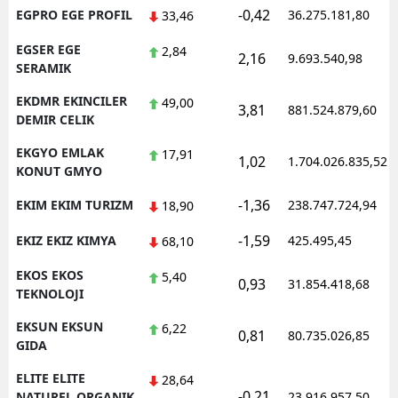
-0,42
EGPRO EGE PROFIL
36.275.181,80
33,46
EGSER EGE
2,84
2,16
9.693.540,98
SERAMIK
EKDMR EKINCILER
49,00
3,81
881.524.879,60
DEMIR CELIK
EKGYO EMLAK
17,91
1,02
1.704.026.835,52
KONUT GMYO
-1,36
EKIM EKIM TURIZM
238.747.724,94
18,90
-1,59
EKIZ EKIZ KIMYA
425.495,45
68,10
EKOS EKOS
5,40
0,93
31.854.418,68
TEKNOLOJI
EKSUN EKSUN
6,22
0,81
80.735.026,85
GIDA
ELITE ELITE
28,64
-0,21
NATUREL ORGANIK
23.916.957,50