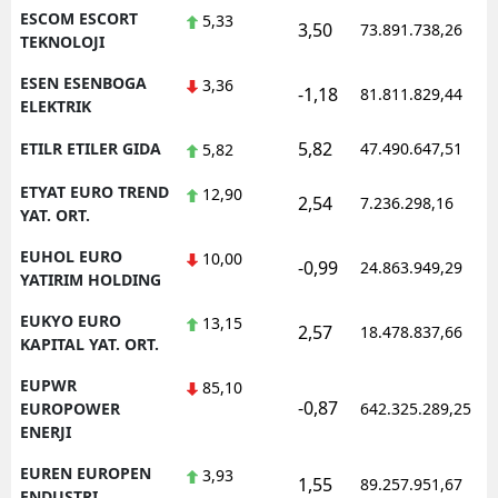
ESCOM ESCORT
5,33
3,50
73.891.738,26
TEKNOLOJI
ESEN ESENBOGA
3,36
-1,18
81.811.829,44
ELEKTRIK
5,82
ETILR ETILER GIDA
47.490.647,51
5,82
ETYAT EURO TREND
12,90
2,54
7.236.298,16
YAT. ORT.
EUHOL EURO
10,00
-0,99
24.863.949,29
YATIRIM HOLDING
EUKYO EURO
13,15
2,57
18.478.837,66
KAPITAL YAT. ORT.
EUPWR
85,10
-0,87
EUROPOWER
642.325.289,25
ENERJI
EUREN EUROPEN
3,93
1,55
89.257.951,67
ENDUSTRI