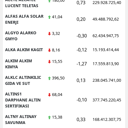
180,00
0,73
229.928.725,40
LUCENT TELETAS
Yozgat
ALFAS ALFA SOLAR
41,04
0,20
49.488.792,62
ENERJI
Zonguldak
ALGYO ALARKO
3,32
Aksaray
-0,30
62.434.947,75
GMYO
Bayburt
-0,12
ALKA ALKIM KAGIT
15.193.414,44
8,16
Karaman
ALKIM ALKIM
15,55
-1,27
17.559.813,90
KIMYA
Kırıkkale
ALKLC ALTINKILIC
396,50
0,13
238.045.741,00
Batman
GIDA VE SUT
Şırnak
ALTINS1
68,04
-0,10
DARPHANE ALTIN
377.745.220,45
Bartın
SERTIFIKASI
Ardahan
ALTNY ALTINAY
15,38
0,33
168.412.307,75
SAVUNMA
Iğdır