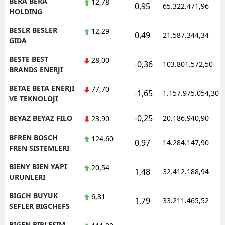
BERA BERA
12,78
0,95
65.322.471,96
HOLDING
BESLR BESLER
12,29
0,49
21.587.344,34
GIDA
BESTE BEST
28,00
-0,36
103.801.572,50
BRANDS ENERJI
BETAE BETA ENERJI
77,70
-1,65
1.157.975.054,30
VE TEKNOLOJI
-0,25
BEYAZ BEYAZ FILO
20.186.940,90
23,90
BFREN BOSCH
124,60
0,97
14.284.147,90
FREN SISTEMLERI
BIENY BIEN YAPI
20,54
1,48
32.412.188,94
URUNLERI
BIGCH BUYUK
6,81
1,79
33.211.465,52
SEFLER BIGCHEFS
BIGEN BIRLESIM