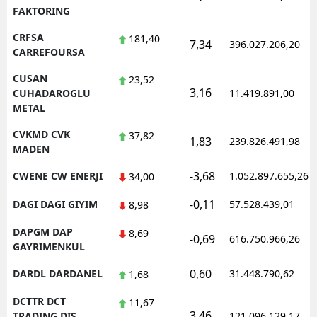
FAKTORING
CRFSA
181,40
7,34
396.027.206,20
CARREFOURSA
CUSAN
23,52
3,16
CUHADAROGLU
11.419.891,00
METAL
CVKMD CVK
37,82
1,83
239.826.491,98
MADEN
-3,68
CWENE CW ENERJI
1.052.897.655,26
34,00
-0,11
DAGI DAGI GIYIM
57.528.439,01
8,98
DAPGM DAP
8,69
-0,69
616.750.966,26
GAYRIMENKUL
0,60
DARDL DARDANEL
31.448.790,62
1,68
DCTTR DCT
11,67
3,46
TRADING DIS
121.096.129,17