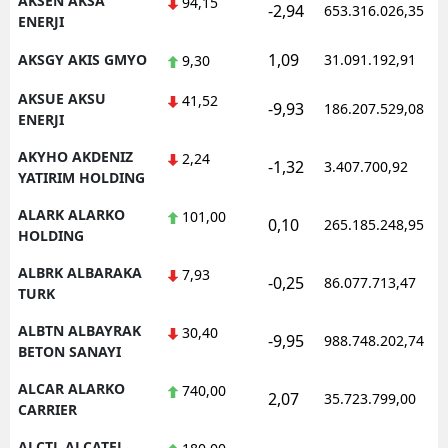
AKSEN AKSA
94,15
-2,94
653.316.026,35
ENERJI
Samsun
1,09
AKSGY AKIS GMYO
31.091.192,91
9,30
Siirt
AKSUE AKSU
41,52
-9,93
186.207.529,08
Sinop
ENERJI
AKYHO AKDENIZ
Sivas
2,24
-1,32
3.407.700,92
YATIRIM HOLDING
Tekirdağ
ALARK ALARKO
101,00
0,10
265.185.248,95
HOLDING
Tokat
ALBRK ALBARAKA
7,93
Trabzon
-0,25
86.077.713,47
TURK
Tunceli
ALBTN ALBAYRAK
30,40
-9,95
988.748.202,74
BETON SANAYI
Şanlıurfa
ALCAR ALARKO
740,00
2,07
35.723.799,00
Uşak
CARRIER
Van
ALCTL ALCATEL