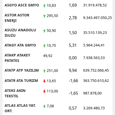
1,69
ASGYO ASCE GMYO
31.919.478,52
10,83
ASTOR ASTOR
295,50
2,78
9.343.497.050,25
ENERJI
ASUZU ANADOLU
50,90
1,50
35.510.139,23
ISUZU
5,31
ATAGY ATA GMYO
5.964.244,41
10,70
ATAKP ATAKEY
49,92
0,00
7.938.563,53
PATATES
9,94
ATATP ATP YAZILIM
639.752.066,45
251,00
-1,66
ATATR ATA TURIZM
363.750.610,62
13,65
ATEKS AKIN
113,00
-1,65
987.878,00
TEKSTIL
ATLAS ATLAS YAT.
7,08
0,57
3.269.480,73
ORT.