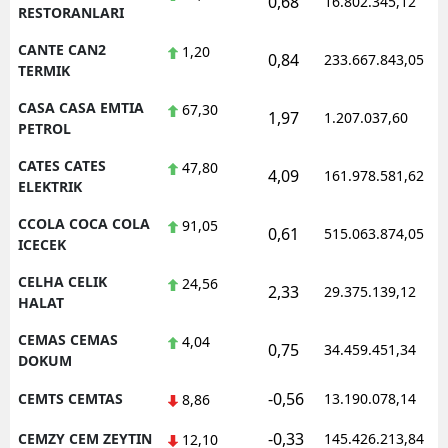
0,68
16.802.345,12
RESTORANLARI
CANTE CAN2
1,20
0,84
233.667.843,05
TERMIK
CASA CASA EMTIA
67,30
1,97
1.207.037,60
PETROL
CATES CATES
47,80
4,09
161.978.581,62
ELEKTRIK
CCOLA COCA COLA
91,05
0,61
515.063.874,05
ICECEK
CELHA CELIK
24,56
2,33
29.375.139,12
HALAT
CEMAS CEMAS
4,04
0,75
34.459.451,34
DOKUM
-0,56
CEMTS CEMTAS
13.190.078,14
8,86
-0,33
CEMZY CEM ZEYTIN
145.426.213,84
12,10