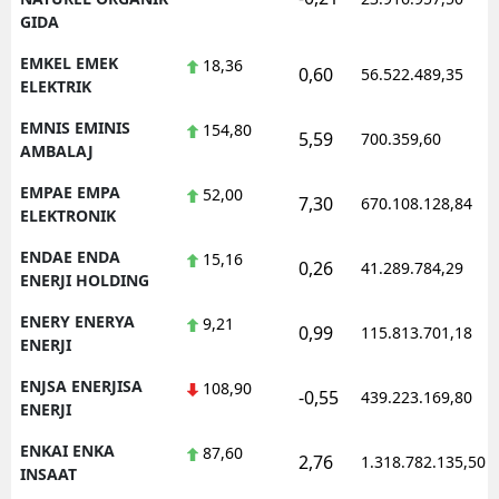
GIDA
EMKEL EMEK
18,36
0,60
56.522.489,35
ELEKTRIK
EMNIS EMINIS
154,80
5,59
700.359,60
AMBALAJ
EMPAE EMPA
52,00
7,30
670.108.128,84
ELEKTRONIK
ENDAE ENDA
15,16
0,26
41.289.784,29
ENERJI HOLDING
ENERY ENERYA
9,21
0,99
115.813.701,18
ENERJI
ENJSA ENERJISA
108,90
-0,55
439.223.169,80
ENERJI
ENKAI ENKA
87,60
2,76
1.318.782.135,50
INSAAT