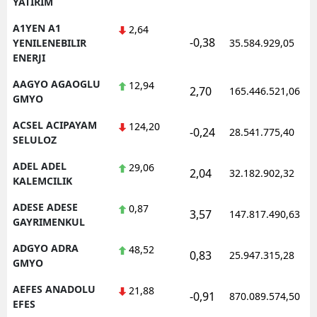
YATIRIM
Edirne
A1YEN A1
2,64
-0,38
YENILENEBILIR
35.584.929,05
Elazığ
ENERJI
Erzincan
AAGYO AGAOGLU
12,94
2,70
165.446.521,06
GMYO
Erzurum
ACSEL ACIPAYAM
124,20
-0,24
28.541.775,40
Eskişehir
SELULOZ
Gaziantep
ADEL ADEL
29,06
2,04
32.182.902,32
KALEMCILIK
Giresun
ADESE ADESE
0,87
3,57
147.817.490,63
Gümüşhane
GAYRIMENKUL
ADGYO ADRA
48,52
Hakkari
0,83
25.947.315,28
GMYO
Hatay
AEFES ANADOLU
21,88
-0,91
870.089.574,50
EFES
Isparta