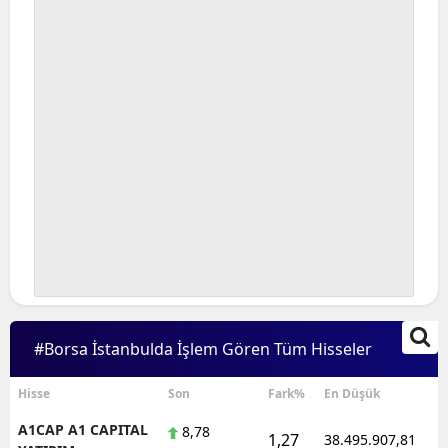
Bilecik
Bingöl
Bitlis
Bolu
Burdur
Bursa
Çanakkale
Çankırı
#Borsa İstanbulda İşlem Gören Tüm Hisseler
Çorum
Denizli
Hisse
Son
Fark%
En Düşük
A1CAP A1 CAPITAL
8,78
Diyarbakır
1,27
38.495.907,81