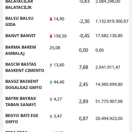
-0,83
BALATACILAR
2.084.298,00
BALATACILIK
BALSU BALSU
14,90
-2,30
1.132.819.300,67
GIDA
-0,45
BANVT BANVIT
17.682.130,80
156,50
BARMA BAREM
25,08
0,00
0,00
AMBALAJ
BASCM BASTAS
13,60
7,68
2.041.911,47
BASKENT CIMENTO
BASGZ BASKENT
44,40
2,45
14.360.699,80
DOGALGAZ GMYO
BAYRK BAYRAK
4,27
2,89
51.775.907,68
TABAN SANAYI
BEGYO BATI EGE
3,47
0,87
20.494.923,00
GMYO