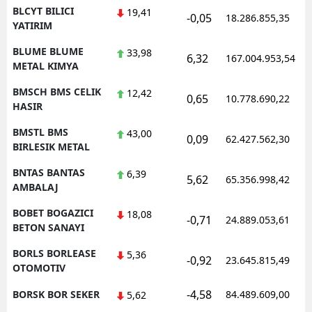
BLCYT BILICI
19,41
-0,05
18.286.855,35
YATIRIM
BLUME BLUME
33,98
6,32
167.004.953,54
METAL KIMYA
BMSCH BMS CELIK
12,42
0,65
10.778.690,22
HASIR
BMSTL BMS
43,00
0,09
62.427.562,30
BIRLESIK METAL
BNTAS BANTAS
6,39
5,62
65.356.998,42
AMBALAJ
BOBET BOGAZICI
18,08
-0,71
24.889.053,61
BETON SANAYI
BORLS BORLEASE
5,36
-0,92
23.645.815,49
OTOMOTIV
-4,58
BORSK BOR SEKER
84.489.609,00
5,62