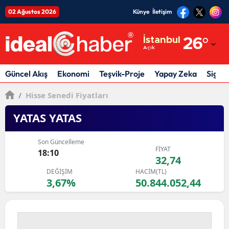
02 Ağustos 2026
Künye
İletişim
Adana
İstanbul
26
°
Açık
Adıyaman
Afyonkarahisar
Güncel Akış
Ekonomi
Teşvik-Proje
Yapay Zeka
Sigor
Ağrı
/
Hisse Senedi Fiyatları
Amasya
YATAS YATAS
Ankara
Son Güncelleme
FİYAT
18:10
Antalya
32,74
DEĞİŞİM
HACİM(TL)
Artvin
3,67%
50.844.052,44
Aydın
Balıkesir