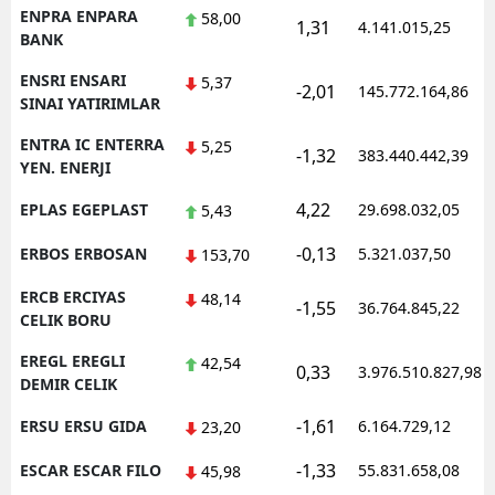
ENPRA ENPARA
58,00
1,31
4.141.015,25
BANK
ENSRI ENSARI
5,37
-2,01
145.772.164,86
SINAI YATIRIMLAR
ENTRA IC ENTERRA
5,25
-1,32
383.440.442,39
YEN. ENERJI
4,22
EPLAS EGEPLAST
29.698.032,05
5,43
-0,13
ERBOS ERBOSAN
5.321.037,50
153,70
ERCB ERCIYAS
48,14
-1,55
36.764.845,22
CELIK BORU
EREGL EREGLI
42,54
0,33
3.976.510.827,98
DEMIR CELIK
-1,61
ERSU ERSU GIDA
6.164.729,12
23,20
-1,33
ESCAR ESCAR FILO
55.831.658,08
45,98