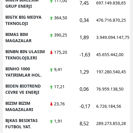
111,00
7,45
697.149.838,65
GRUP ENERJI
BIGTK BIG MEDYA
364,50
0,34
476.716.870,25
TEKNOLOJI
BIMAS BIM
390,25
1,89
3.949.094.147,75
MAGAZALAR
BINBN BIN ULASIM
175,20
-1,63
45.655.442,00
TEKNOLOJILERI
BINHO 1000
9,41
1,29
197.280.540,45
YATIRIMLAR HOL.
BIOEN BIOTREND
17,21
0,06
76.959.138,50
CEVRE VE ENERJI
BIZIM BIZIM
23,76
-0,17
6.726.184,56
MAGAZALARI
BJKAS BESIKTAS
1,91
8,52
289.273.853,28
FUTBOL YAT.