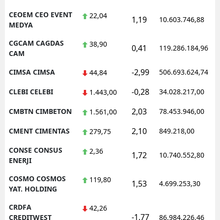
CEOEM CEO EVENT
22,04
1,19
10.603.746,88
MEDYA
CGCAM CAGDAS
38,90
0,41
119.286.184,96
CAM
-2,99
CIMSA CIMSA
506.693.624,74
44,84
-0,28
CLEBI CELEBI
34.028.217,00
1.443,00
2,03
CMBTN CIMBETON
78.453.946,00
1.561,00
2,10
CMENT CIMENTAS
849.218,00
279,75
CONSE CONSUS
2,36
1,72
10.740.552,80
ENERJI
COSMO COSMOS
119,80
1,53
4.699.253,30
YAT. HOLDING
CRDFA
42,26
-1,77
CREDITWEST
86.984.226,46