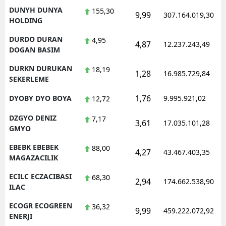
DUNYH DUNYA
155,30
9,99
307.164.019,30
HOLDING
DURDO DURAN
4,95
4,87
12.237.243,49
DOGAN BASIM
DURKN DURUKAN
18,19
1,28
16.985.729,84
SEKERLEME
1,76
DYOBY DYO BOYA
9.995.921,02
12,72
DZGYO DENIZ
7,17
3,61
17.035.101,28
GMYO
EBEBK EBEBEK
88,00
4,27
43.467.403,35
MAGAZACILIK
ECILC ECZACIBASI
68,30
2,94
174.662.538,90
ILAC
ECOGR ECOGREEN
36,32
9,99
459.222.072,92
ENERJI