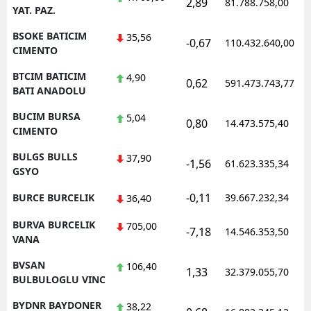
2,89
81.788.758,00
YAT. PAZ.
BSOKE BATICIM
35,56
-0,67
110.432.640,00
CIMENTO
BTCIM BATICIM
4,90
0,62
591.473.743,77
BATI ANADOLU
BUCIM BURSA
5,04
0,80
14.473.575,40
CIMENTO
BULGS BULLS
37,90
-1,56
61.623.335,34
GSYO
-0,11
BURCE BURCELIK
39.667.232,34
36,40
BURVA BURCELIK
705,00
-7,18
14.546.353,50
VANA
BVSAN
106,40
1,33
32.379.055,70
BULBULOGLU VINC
BYDNR BAYDONER
38,22