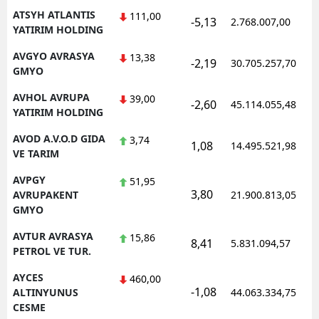
ATSYH ATLANTIS
111,00
-5,13
2.768.007,00
YATIRIM HOLDING
AVGYO AVRASYA
13,38
-2,19
30.705.257,70
GMYO
AVHOL AVRUPA
39,00
-2,60
45.114.055,48
YATIRIM HOLDING
AVOD A.V.O.D GIDA
3,74
1,08
14.495.521,98
VE TARIM
AVPGY
51,95
3,80
AVRUPAKENT
21.900.813,05
GMYO
AVTUR AVRASYA
15,86
8,41
5.831.094,57
PETROL VE TUR.
AYCES
460,00
-1,08
ALTINYUNUS
44.063.334,75
CESME