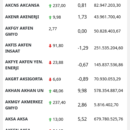
0,81
AKCNS AKCANSA
82.947.203,30
237,00
Malatya
1,73
AKENR AKENERJI
43.961.700,40
9,98
Manisa
AKFGY AKFEN
2,77
0,00
50.828.403,67
Kahramanmaraş
GMYO
Mardin
AKFIS AKFEN
91,80
-1,29
251.535.204,60
INSAAT
Muğla
AKFYE AKFEN YEN.
23,88
-0,67
145.837.536,86
ENERJI
Muş
-0,89
AKGRT AKSIGORTA
70.930.053,29
6,69
Nevşehir
9,98
AKHAN AKHAN UN
578.354.887,04
48,06
Niğde
AKMGY AKMERKEZ
237,40
Ordu
2,86
5.816.402,70
GMYO
Rize
5,52
AKSA AKSA
679.780.525,76
13,00
Sakarya