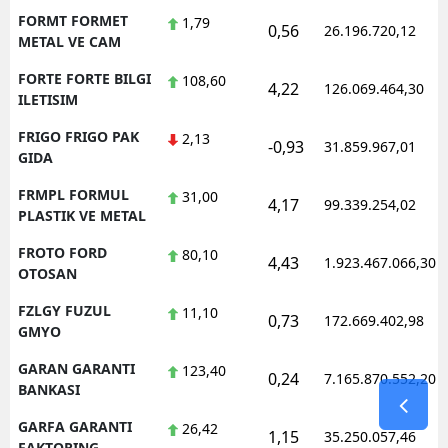
FORMT FORMET
1,79
0,56
26.196.720,12
METAL VE CAM
FORTE FORTE BILGI
108,60
4,22
126.069.464,30
ILETISIM
FRIGO FRIGO PAK
2,13
-0,93
31.859.967,01
GIDA
FRMPL FORMUL
31,00
4,17
99.339.254,02
PLASTIK VE METAL
FROTO FORD
80,10
4,43
1.923.467.066,30
OTOSAN
FZLGY FUZUL
11,10
0,73
172.669.402,98
GMYO
GARAN GARANTI
123,40
0,24
7.165.870.552,20
BANKASI
GARFA GARANTI
26,42
1,15
35.250.057,46
FAKTORING