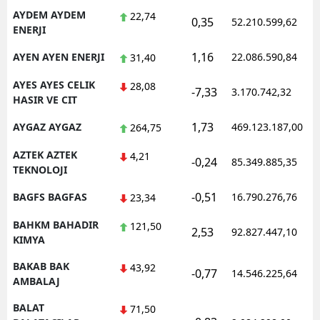
AYDEM AYDEM
22,74
0,35
52.210.599,62
ENERJI
1,16
AYEN AYEN ENERJI
22.086.590,84
31,40
AYES AYES CELIK
28,08
-7,33
3.170.742,32
HASIR VE CIT
1,73
AYGAZ AYGAZ
469.123.187,00
264,75
AZTEK AZTEK
4,21
-0,24
85.349.885,35
TEKNOLOJI
-0,51
BAGFS BAGFAS
16.790.276,76
23,34
BAHKM BAHADIR
121,50
2,53
92.827.447,10
KIMYA
BAKAB BAK
43,92
-0,77
14.546.225,64
AMBALAJ
BALAT
71,50