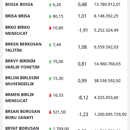
0,48
BOSSA BOSSA
13.780.912,01
6,26
1,01
BRISA BRISA
8.148.392,25
80,15
BRKO BIRKO
10,80
-1,91
5.252.324,49
MENSUCAT
BRKSN BERKOSAN
7,49
1,08
6.559.592,03
YALITIM
BRKVY BIRIKIM
75,00
0,81
14.960.760,65
VARLIK YONETIM
BRLSM BIRLESIM
15,30
0,99
38.536.592,92
MUHENDISLIK
BRMEN BIRLIK
16,53
-8,12
4.325.053,60
MENSUCAT
BRSAN BORUSAN
521,50
-1,23
1.200.095.729,00
BORU SANAYI
BRYAT BORUSAN
1.709,00