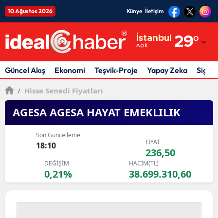
10 Ağustos 2026
Künye
İletişim
Adana
İstanbul
29
°
Açık
Adıyaman
Afyonkarahisar
Güncel Akış
Ekonomi
Teşvik-Proje
Yapay Zeka
Sigor
Ağrı
/
Hisse Senedi Fiyatları
Amasya
AGESA AGESA HAYAT EMEKLILIK
Ankara
Son Güncelleme
FİYAT
18:10
Antalya
236,50
DEĞİŞİM
HACİM(TL)
Artvin
0,21%
38.699.310,60
Aydın
Balıkesir