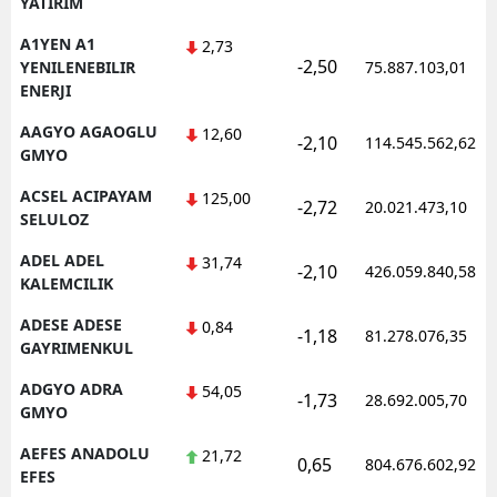
YATIRIM
Edirne
A1YEN A1
2,73
-2,50
YENILENEBILIR
75.887.103,01
Elazığ
ENERJI
Erzincan
AAGYO AGAOGLU
12,60
-2,10
114.545.562,62
GMYO
Erzurum
ACSEL ACIPAYAM
125,00
-2,72
20.021.473,10
Eskişehir
SELULOZ
Gaziantep
ADEL ADEL
31,74
-2,10
426.059.840,58
KALEMCILIK
Giresun
ADESE ADESE
0,84
-1,18
81.278.076,35
Gümüşhane
GAYRIMENKUL
ADGYO ADRA
54,05
Hakkari
-1,73
28.692.005,70
GMYO
Hatay
AEFES ANADOLU
21,72
0,65
804.676.602,92
EFES
Isparta