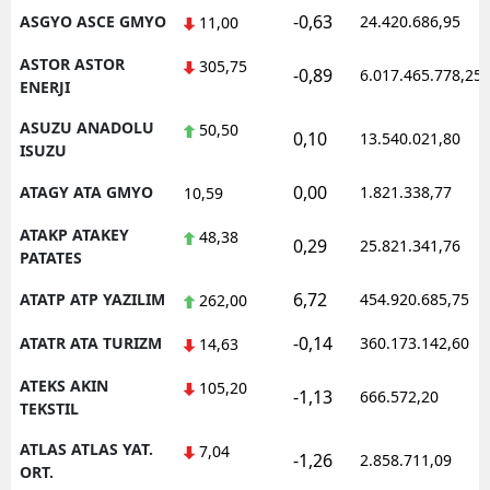
-0,63
ASGYO ASCE GMYO
24.420.686,95
11,00
ASTOR ASTOR
305,75
-0,89
6.017.465.778,25
ENERJI
ASUZU ANADOLU
50,50
0,10
13.540.021,80
ISUZU
0,00
ATAGY ATA GMYO
1.821.338,77
10,59
ATAKP ATAKEY
48,38
0,29
25.821.341,76
PATATES
6,72
ATATP ATP YAZILIM
454.920.685,75
262,00
-0,14
ATATR ATA TURIZM
360.173.142,60
14,63
ATEKS AKIN
105,20
-1,13
666.572,20
TEKSTIL
ATLAS ATLAS YAT.
7,04
-1,26
2.858.711,09
ORT.