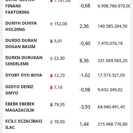
1.761,00
-0,68
FINANS
6.998.766.970,00
FAKTORING
DUNYH DUNYA
152,00
2,36
140.385.264,50
HOLDING
DURDO DURAN
5,01
-0,40
7.470.076,18
DOGAN BASIM
DURKN DURUKAN
22,30
8,36
231.069.065,20
SEKERLEME
-1,62
DYOBY DYO BOYA
17.573.321,05
12,73
DZGYO DENIZ
7,10
-0,98
9.632.349,02
GMYO
EBEBK EBEBEK
79,35
-3,93
64.940.491,45
MAGAZACILIK
ECILC ECZACIBASI
70,50
1,44
215.968.776,80
ILAC