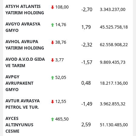
ATSYH ATLANTIS
108,00
-2,70
3.343.237,00
YATIRIM HOLDING
AVGYO AVRASYA
14,76
1,79
45.525.758,18
GMYO
AVHOL AVRUPA
38,76
-2,32
62.558.908,22
YATIRIM HOLDING
AVOD A.V.O.D GIDA
3,77
-1,57
9.869.435,73
VE TARIM
AVPGY
52,05
0,48
AVRUPAKENT
18.217.136,00
GMYO
AVTUR AVRASYA
12,55
-1,49
3.962.855,32
PETROL VE TUR.
AYCES
465,50
2,59
ALTINYUNUS
51.130.485,00
CESME