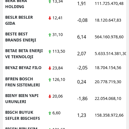
BERA BERA
13,34
1,91
111.725.470,48
HOLDING
BESLR BESLER
12,41
-0,08
18.120.647,83
GIDA
BESTE BEST
31,10
6,14
564.160.978,60
BRANDS ENERJI
BETAE BETA ENERJI
113,50
2,07
5.633.514.381,30
VE TEKNOLOJI
-2,05
BEYAZ BEYAZ FILO
18.704.154,56
23,84
BFREN BOSCH
126,10
0,24
20.778.719,30
FREN SISTEMLERI
BIENY BIEN YAPI
20,06
-1,86
22.054.068,10
URUNLERI
BIGCH BUYUK
6,60
1,23
158.358.972,66
SEFLER BIGCHEFS
BIGEN BIRLESIM