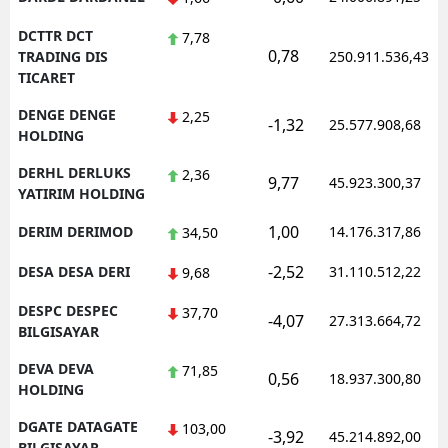
DCTTR DCT
7,78
0,78
TRADING DIS
250.911.536,43
TICARET
DENGE DENGE
2,25
-1,32
25.577.908,68
HOLDING
DERHL DERLUKS
2,36
9,77
45.923.300,37
YATIRIM HOLDING
1,00
DERIM DERIMOD
14.176.317,86
34,50
-2,52
DESA DESA DERI
31.110.512,22
9,68
DESPC DESPEC
37,70
-4,07
27.313.664,72
BILGISAYAR
DEVA DEVA
71,85
0,56
18.937.300,80
HOLDING
DGATE DATAGATE
103,00
-3,92
45.214.892,00
BILGISAYAR