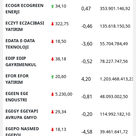
ECOGR ECOGREEN
34,10
0,47
353.901.146,92
ENERJI
ECZYT ECZACIBASI
322,75
-0,46
135.618.150,50
YATIRIM
EDATA E-DATA
18,50
-3,60
55.704.784,49
TEKNOLOJI
EDIP EDIP
38,18
-0,52
78.227.747,56
GAYRIMENKUL
EFOR EFOR
20,60
4,20
1.203.468.413,23
YATIRIM
EGEEN EGE
5.230,00
-0,81
48.093.002,50
ENDUSTRI
EGEGY EGEYAPI
29,34
-0,20
114.992.182,10
AVRUPA GMYO
EGEPO NASMED
18,13
-4,58
39.461.641,72
EGEPOL