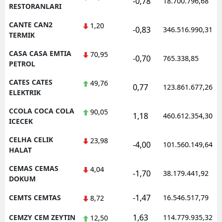
-0,78
18.700.796,68
RESTORANLARI
CANTE CAN2
1,20
-0,83
346.516.990,31
TERMIK
CASA CASA EMTIA
70,95
-0,70
765.338,85
PETROL
CATES CATES
49,76
0,77
123.861.677,26
ELEKTRIK
CCOLA COCA COLA
90,05
1,18
460.612.354,30
ICECEK
CELHA CELIK
23,98
-4,00
101.560.149,64
HALAT
CEMAS CEMAS
4,04
-1,70
38.179.441,92
DOKUM
-1,47
CEMTS CEMTAS
16.546.517,79
8,72
1,63
CEMZY CEM ZEYTIN
114.779.935,32
12,50