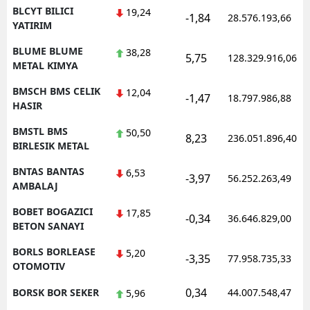
BLCYT BILICI
19,24
-1,84
28.576.193,66
YATIRIM
BLUME BLUME
38,28
5,75
128.329.916,06
METAL KIMYA
BMSCH BMS CELIK
12,04
-1,47
18.797.986,88
HASIR
BMSTL BMS
50,50
8,23
236.051.896,40
BIRLESIK METAL
BNTAS BANTAS
6,53
-3,97
56.252.263,49
AMBALAJ
BOBET BOGAZICI
17,85
-0,34
36.646.829,00
BETON SANAYI
BORLS BORLEASE
5,20
-3,35
77.958.735,33
OTOMOTIV
0,34
BORSK BOR SEKER
44.007.548,47
5,96