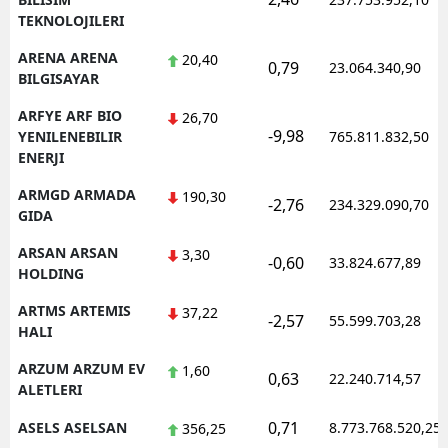
TEKNOLOJILERI
ARENA ARENA
20,40
0,79
23.064.340,90
BILGISAYAR
ARFYE ARF BIO
26,70
-9,98
YENILENEBILIR
765.811.832,50
ENERJI
ARMGD ARMADA
190,30
-2,76
234.329.090,70
GIDA
ARSAN ARSAN
3,30
-0,60
33.824.677,89
HOLDING
ARTMS ARTEMIS
37,22
-2,57
55.599.703,28
HALI
ARZUM ARZUM EV
1,60
0,63
22.240.714,57
ALETLERI
0,71
ASELS ASELSAN
8.773.768.520,25
356,25