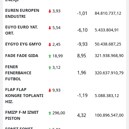
EUREN EUROPEN
3,93
-1,01
84.810.737,12
ENDUSTRI
EUYO EURO YAT.
5,54
-6,10
5.433.804,91
ORT.
-9,93
EYGYO EYG GMYO
50.438.687,25
2,45
8,95
FADE FADE GIDA
321.938.968,90
18,99
FENER
3,12
1,96
FENERBAHCE
320.637.910,79
FUTBOL
FLAP FLAP
9,93
-1,19
KONGRE TOPLANTI
5.088.383,12
HIZ.
FMIZP F-M IZMIT
296,00
4,32
100.896.547,00
PISTON
FONET FONET