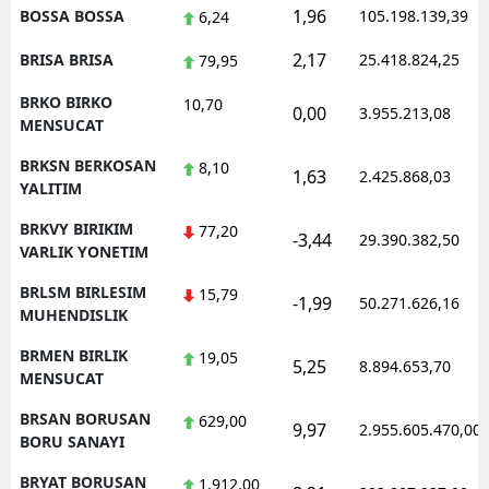
1,96
BOSSA BOSSA
105.198.139,39
6,24
2,17
BRISA BRISA
25.418.824,25
79,95
BRKO BIRKO
10,70
0,00
3.955.213,08
MENSUCAT
BRKSN BERKOSAN
8,10
1,63
2.425.868,03
YALITIM
BRKVY BIRIKIM
77,20
-3,44
29.390.382,50
VARLIK YONETIM
BRLSM BIRLESIM
15,79
-1,99
50.271.626,16
MUHENDISLIK
BRMEN BIRLIK
19,05
5,25
8.894.653,70
MENSUCAT
BRSAN BORUSAN
629,00
9,97
2.955.605.470,00
BORU SANAYI
BRYAT BORUSAN
1.912,00