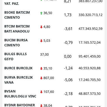
8,21
383.807.237,00
YAT. PAZ.
BSOKE BATICIM
36,50
1,73
330.320.713,12
CIMENTO
BTCIM BATICIM
4,80
-3,61
477.343.952,59
BATI ANADOLU
BUCIM BURSA
5,03
-0,79
17.165.572,04
CIMENTO
BULGS BULLS
37,00
0,00
95.401.459,00
GSYO
-1,24
BURCE BURCELIK
40.553.920,88
35,10
BURVA BURCELIK
807,00
-5,06
17.240.705,50
VANA
BVSAN
107,60
-2,18
48.807.573,50
BULBULOGLU VINC
BYDNR BAYDONER
38,04