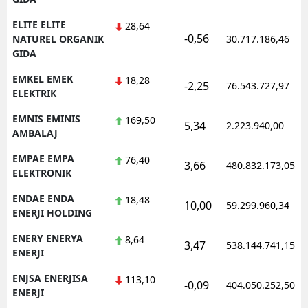
ELITE ELITE
28,64
-0,56
NATUREL ORGANIK
30.717.186,46
GIDA
EMKEL EMEK
18,28
-2,25
76.543.727,97
ELEKTRIK
EMNIS EMINIS
169,50
5,34
2.223.940,00
AMBALAJ
EMPAE EMPA
76,40
3,66
480.832.173,05
ELEKTRONIK
ENDAE ENDA
18,48
10,00
59.299.960,34
ENERJI HOLDING
ENERY ENERYA
8,64
3,47
538.144.741,15
ENERJI
ENJSA ENERJISA
113,10
-0,09
404.050.252,50
ENERJI