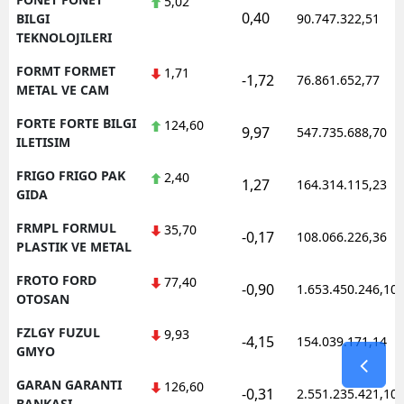
5,02
0,40
BILGI
90.747.322,51
TEKNOLOJILERI
FORMT FORMET
1,71
-1,72
76.861.652,77
METAL VE CAM
FORTE FORTE BILGI
124,60
9,97
547.735.688,70
ILETISIM
FRIGO FRIGO PAK
2,40
1,27
164.314.115,23
GIDA
FRMPL FORMUL
35,70
-0,17
108.066.226,36
PLASTIK VE METAL
FROTO FORD
77,40
-0,90
1.653.450.246,10
OTOSAN
FZLGY FUZUL
9,93
-4,15
154.039.171,14
GMYO
GARAN GARANTI
126,60
-0,31
2.551.235.421,10
BANKASI