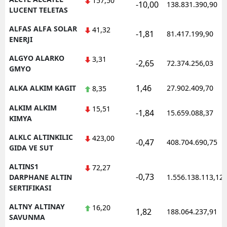
157,50
-10,00
138.831.390,90
LUCENT TELETAS
Yozgat
ALFAS ALFA SOLAR
41,32
-1,81
81.417.199,90
ENERJI
Zonguldak
ALGYO ALARKO
3,31
Aksaray
-2,65
72.374.256,03
GMYO
Bayburt
1,46
ALKA ALKIM KAGIT
27.902.409,70
8,35
Karaman
ALKIM ALKIM
15,51
-1,84
15.659.088,37
KIMYA
Kırıkkale
ALKLC ALTINKILIC
423,00
-0,47
408.704.690,75
Batman
GIDA VE SUT
Şırnak
ALTINS1
72,27
-0,73
DARPHANE ALTIN
1.556.138.113,12
Bartın
SERTIFIKASI
Ardahan
ALTNY ALTINAY
16,20
1,82
188.064.237,91
SAVUNMA
Iğdır