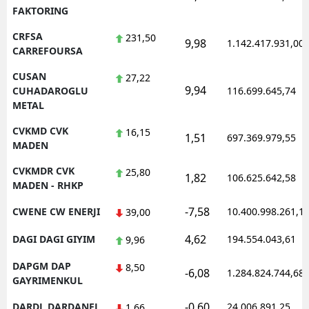
FAKTORING
CRFSA
231,50
9,98
1.142.417.931,00
CARREFOURSA
CUSAN
27,22
9,94
CUHADAROGLU
116.699.645,74
METAL
CVKMD CVK
16,15
1,51
697.369.979,55
MADEN
CVKMDR CVK
25,80
1,82
106.625.642,58
MADEN - RHKP
-7,58
CWENE CW ENERJI
10.400.998.261,1
39,00
4,62
DAGI DAGI GIYIM
194.554.043,61
9,96
DAPGM DAP
8,50
-6,08
1.284.824.744,68
GAYRIMENKUL
-0,60
DARDL DARDANEL
24.006.891,25
1,66