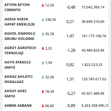
AFYON AFYON
12,50
-0,48
Mersin
15.042.369,14
CIMENTO
İstanbul
AGESA AGESA
236,50
0,21
38.699.310,60
HAYAT EMEKLILIK
İzmir
AGHOL ANADOLU
35,78
1,47
161.175.168,76
Kars
GRUBU HOLDING
Kastamonu
AGROT AGROTECH
2,32
-1,28
43.489.823,96
TEKNOLOJI
Kayseri
AGYO ATAKULE
7,39
0,82
1.823.223,33
GMYO
Kırklareli
AHGAZ AHLATCI
32,56
Kırşehir
1,31
120.745.017,02
DOGALGAZ
Kocaeli
AHSGY AHES
18,34
-5,27
43.921.489,46
GMYO
Konya
-0,89
AKBNK AKBANK
6.263.358.990,10
66,80
Kütahya