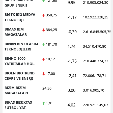
121,60
9,95
210.905.024,30
GRUP ENERJI
BIGTK BIG MEDYA
358,75
-1,17
102.922.328,25
TEKNOLOJI
BIMAS BIM
384,25
-0,39
2.616.845.505,75
MAGAZALAR
BINBN BIN ULASIM
181,70
1,74
34.510.470,80
TEKNOLOJILERI
BINHO 1000
10,12
-1,75
210.448.374,32
YATIRIMLAR HOL.
BIOEN BIOTREND
17,00
-2,41
72.006.178,71
CEVRE VE ENERJI
BIZIM BIZIM
24,30
0,00
3.016.905,70
MAGAZALARI
BJKAS BESIKTAS
1,81
4,02
226.921.149,03
FUTBOL YAT.