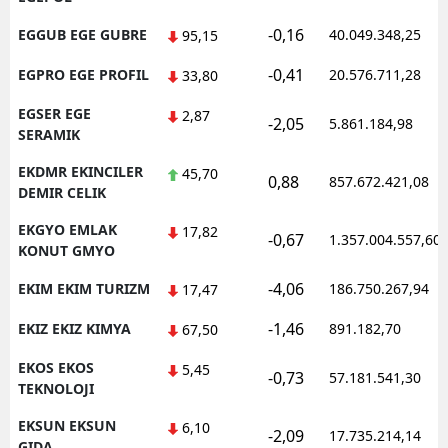
-0,16
EGGUB EGE GUBRE
40.049.348,25
95,15
-0,41
EGPRO EGE PROFIL
20.576.711,28
33,80
EGSER EGE
2,87
-2,05
5.861.184,98
SERAMIK
EKDMR EKINCILER
45,70
0,88
857.672.421,08
DEMIR CELIK
EKGYO EMLAK
17,82
-0,67
1.357.004.557,60
KONUT GMYO
-4,06
EKIM EKIM TURIZM
186.750.267,94
17,47
-1,46
EKIZ EKIZ KIMYA
891.182,70
67,50
EKOS EKOS
5,45
-0,73
57.181.541,30
TEKNOLOJI
EKSUN EKSUN
6,10
-2,09
17.735.214,14
GIDA