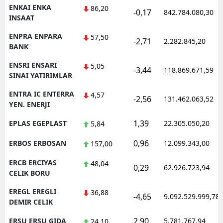
ENKAI ENKA
86,20
-0,17
842.784.080,30
INSAAT
ENPRA ENPARA
57,50
-2,71
2.282.845,20
BANK
ENSRI ENSARI
5,05
-3,44
118.869.671,59
SINAI YATIRIMLAR
ENTRA IC ENTERRA
4,57
-2,56
131.462.063,52
YEN. ENERJI
1,39
EPLAS EGEPLAST
22.305.050,20
5,84
0,96
ERBOS ERBOSAN
12.099.343,00
157,00
ERCB ERCIYAS
48,04
0,29
62.926.723,94
CELIK BORU
EREGL EREGLI
36,88
-4,65
9.092.529.999,78
DEMIR CELIK
2,90
ERSU ERSU GIDA
5.781.767,94
24,10