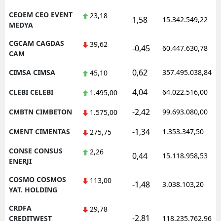
CEOEM CEO EVENT
23,18
1,58
15.342.549,22
MEDYA
CGCAM CAGDAS
39,62
-0,45
60.447.630,78
CAM
0,62
CIMSA CIMSA
357.495.038,84
45,10
4,04
CLEBI CELEBI
64.022.516,00
1.495,00
-2,42
CMBTN CIMBETON
99.693.080,00
1.575,00
-1,34
CMENT CIMENTAS
1.353.347,50
275,75
CONSE CONSUS
2,26
0,44
15.118.958,53
ENERJI
COSMO COSMOS
113,00
-1,48
3.038.103,20
YAT. HOLDING
CRDFA
29,78
-2,81
CREDITWEST
118.235.762,96