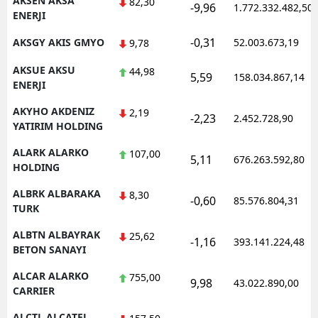
AKSEN AKSA
82,30
-9,96
1.772.332.482,50
ENERJI
Samsun
-0,31
AKSGY AKIS GMYO
52.003.673,19
9,78
Siirt
AKSUE AKSU
44,98
5,59
158.034.867,14
Sinop
ENERJI
AKYHO AKDENIZ
Sivas
2,19
-2,23
2.452.728,90
YATIRIM HOLDING
Tekirdağ
ALARK ALARKO
107,00
5,11
676.263.592,80
HOLDING
Tokat
ALBRK ALBARAKA
8,30
Trabzon
-0,60
85.576.804,31
TURK
Tunceli
ALBTN ALBAYRAK
25,62
-1,16
393.141.224,48
BETON SANAYI
Şanlıurfa
ALCAR ALARKO
755,00
9,98
43.022.890,00
Uşak
CARRIER
Van
ALCTL ALCATEL