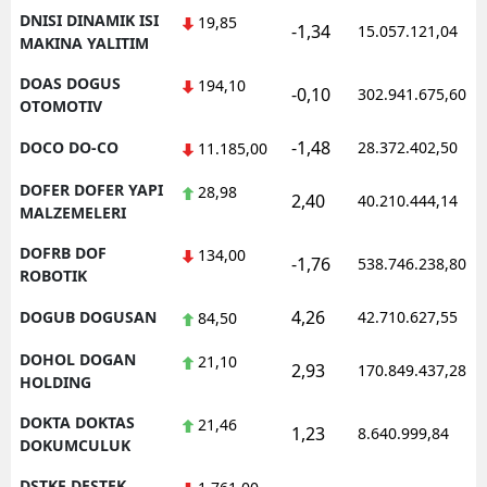
DNISI DINAMIK ISI
19,85
-1,34
15.057.121,04
MAKINA YALITIM
DOAS DOGUS
194,10
-0,10
302.941.675,60
OTOMOTIV
-1,48
DOCO DO-CO
28.372.402,50
11.185,00
DOFER DOFER YAPI
28,98
2,40
40.210.444,14
MALZEMELERI
DOFRB DOF
134,00
-1,76
538.746.238,80
ROBOTIK
4,26
DOGUB DOGUSAN
42.710.627,55
84,50
DOHOL DOGAN
21,10
2,93
170.849.437,28
HOLDING
DOKTA DOKTAS
21,46
1,23
8.640.999,84
DOKUMCULUK
DSTKF DESTEK