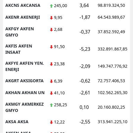
3,64
AKCNS AKCANSA
98.819.324,50
245,00
Malatya
-1,87
AKENR AKENERJI
64.543.989,67
9,95
Manisa
AKFGY AKFEN
2,68
-0,37
37.852.592,49
Kahramanmaraş
GMYO
Mardin
AKFIS AKFEN
91,50
-5,23
332.891.867,85
INSAAT
Muğla
AKFYE AKFEN YEN.
23,38
-2,09
149.747.776,92
ENERJI
Muş
-0,62
AKGRT AKSIGORTA
72.757.406,53
6,39
Nevşehir
-2,61
AKHAN AKHAN UN
102.562.265,30
41,10
Niğde
AKMGY AKMERKEZ
258,25
Ordu
0,10
20.160.802,25
GMYO
Rize
-2,55
AKSA AKSA
313.941.225,10
12,22
Sakarya