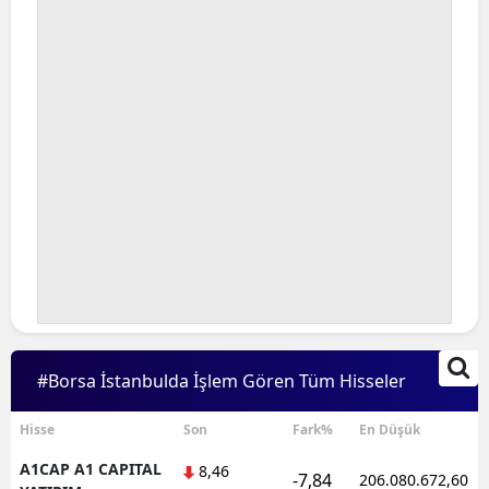
Bilecik
Bingöl
Bitlis
Bolu
Burdur
Bursa
Çanakkale
Çankırı
#Borsa İstanbulda İşlem Gören Tüm Hisseler
Çorum
Denizli
Hisse
Son
Fark%
En Düşük
A1CAP A1 CAPITAL
8,46
Diyarbakır
-7,84
206.080.672,60