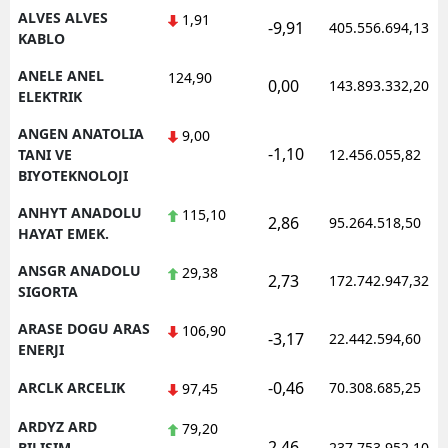
ALVES ALVES
1,91
-9,91
405.556.694,13
KABLO
Yalova
ANELE ANEL
124,90
Karabük
0,00
143.893.332,20
ELEKTRIK
Kilis
ANGEN ANATOLIA
9,00
-1,10
TANI VE
12.456.055,82
Osmaniye
BIYOTEKNOLOJI
Düzce
ANHYT ANADOLU
115,10
2,86
95.264.518,50
HAYAT EMEK.
ANSGR ANADOLU
29,38
2,73
172.742.947,32
SIGORTA
ARASE DOGU ARAS
106,90
-3,17
22.442.594,60
ENERJI
-0,46
ARCLK ARCELIK
70.308.685,25
97,45
ARDYZ ARD
79,20
2,46
BILISIM
237.753.952,10