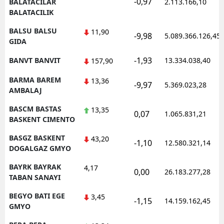
-0,97
BALATACILAR
2.113.166,10
BALATACILIK
BALSU BALSU
11,90
-9,98
5.089.366.126,45
GIDA
-1,93
BANVT BANVIT
13.334.038,40
157,90
BARMA BAREM
13,36
-9,97
5.369.023,28
AMBALAJ
BASCM BASTAS
13,35
0,07
1.065.831,21
BASKENT CIMENTO
BASGZ BASKENT
43,20
-1,10
12.580.321,14
DOGALGAZ GMYO
BAYRK BAYRAK
4,17
0,00
26.183.277,28
TABAN SANAYI
BEGYO BATI EGE
3,45
-1,15
14.159.162,45
GMYO