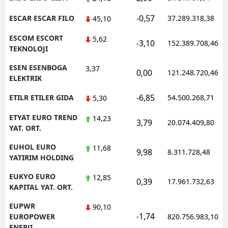
-0,57
ESCAR ESCAR FILO
37.289.318,38
45,10
ESCOM ESCORT
5,62
-3,10
152.389.708,46
TEKNOLOJI
ESEN ESENBOGA
3,37
0,00
121.248.720,46
ELEKTRIK
-6,85
ETILR ETILER GIDA
54.500.268,71
5,30
ETYAT EURO TREND
14,23
3,79
20.074.409,80
YAT. ORT.
EUHOL EURO
11,68
9,98
8.311.728,48
YATIRIM HOLDING
EUKYO EURO
12,85
0,39
17.961.732,63
KAPITAL YAT. ORT.
EUPWR
90,10
-1,74
EUROPOWER
820.756.983,10
ENERJI