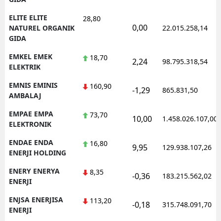
ELITE ELITE
28,80
0,00
NATUREL ORGANIK
22.015.258,14
GIDA
EMKEL EMEK
18,70
2,24
98.795.318,54
ELEKTRIK
EMNIS EMINIS
160,90
-1,29
865.831,50
AMBALAJ
EMPAE EMPA
73,70
10,00
1.458.026.107,00
ELEKTRONIK
ENDAE ENDA
16,80
9,95
129.938.107,26
ENERJI HOLDING
ENERY ENERYA
8,35
-0,36
183.215.562,02
ENERJI
ENJSA ENERJISA
113,20
-0,18
315.748.091,70
ENERJI