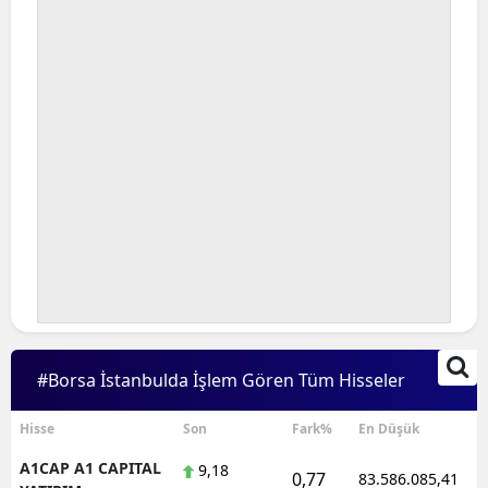
Bilecik
Bingöl
Bitlis
Bolu
Burdur
Bursa
Çanakkale
Çankırı
#Borsa İstanbulda İşlem Gören Tüm Hisseler
Çorum
Denizli
Hisse
Son
Fark%
En Düşük
A1CAP A1 CAPITAL
9,18
Diyarbakır
0,77
83.586.085,41