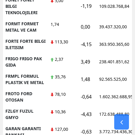
5,00
-1,19
BILGI
109.028.768,84
TEKNOLOJILERI
FORMT FORMET
1,74
0,00
39.437.320,00
METAL VE CAM
FORTE FORTE BILGI
113,30
-4,15
363.950.365,60
ILETISIM
FRIGO FRIGO PAK
2,37
3,49
238.401.851,62
GIDA
FRMPL FORMUL
35,76
1,48
92.565.525,00
PLASTIK VE METAL
FROTO FORD
78,10
-0,64
1.602.362.688,95
OTOSAN
FZLGY FUZUL
10,36
-4,43
172.638.488,80
GMYO
GARAN GARANTI
127,00
-0,63
3.772.734.436,30
BANKASI