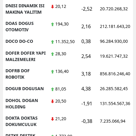
DNISI DINAMIK ISI
20,12
-2,52
20.720.268,32
MAKINA YALITIM
DOAS DOGUS
194,30
2,16
212.181.643,20
OTOMOTIV
0,38
DOCO DO-CO
96.284.930,00
11.352,50
DOFER DOFER YAPI
28,30
2,54
19.621.747,32
MALZEMELERI
DOFRB DOF
136,40
3,18
856.816.246,40
ROBOTIK
4,38
DOGUB DOGUSAN
26.285.582,45
81,05
DOHOL DOGAN
20,50
-1,91
131.554.567,36
HOLDING
DOKTA DOKTAS
21,20
-0,38
7.235.066,94
DOKUMCULUK
DSTKF DESTEK