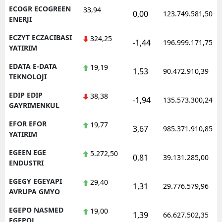
ECOGR ECOGREEN
33,94
0,00
123.749.581,50
ENERJI
ECZYT ECZACIBASI
324,25
-1,44
196.999.171,75
YATIRIM
EDATA E-DATA
19,19
1,53
90.472.910,39
TEKNOLOJI
EDIP EDIP
38,38
-1,94
135.573.300,24
GAYRIMENKUL
EFOR EFOR
19,77
3,67
985.371.910,85
YATIRIM
EGEEN EGE
5.272,50
0,81
39.131.285,00
ENDUSTRI
EGEGY EGEYAPI
29,40
1,31
29.776.579,96
AVRUPA GMYO
EGEPO NASMED
19,00
1,39
66.627.502,35
EGEPOL