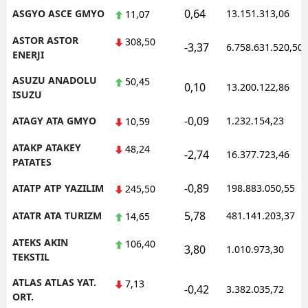
0,64
ASGYO ASCE GMYO
13.151.313,06
11,07
ASTOR ASTOR
308,50
-3,37
6.758.631.520,50
ENERJI
ASUZU ANADOLU
50,45
0,10
13.200.122,86
ISUZU
-0,09
ATAGY ATA GMYO
1.232.154,23
10,59
ATAKP ATAKEY
48,24
-2,74
16.377.723,46
PATATES
-0,89
ATATP ATP YAZILIM
198.883.050,55
245,50
5,78
ATATR ATA TURIZM
481.141.203,37
14,65
ATEKS AKIN
106,40
3,80
1.010.973,30
TEKSTIL
ATLAS ATLAS YAT.
7,13
-0,42
3.382.035,72
ORT.