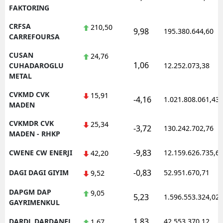
FAKTORING
CRFSA
210,50
9,98
195.380.644,60
CARREFOURSA
CUSAN
24,76
1,06
CUHADAROGLU
12.252.073,38
METAL
CVKMD CVK
15,91
-4,16
1.021.808.061,43
MADEN
CVKMDR CVK
25,34
-3,72
130.242.702,76
MADEN - RHKP
-9,83
CWENE CW ENERJI
12.159.626.735,6
42,20
-0,83
DAGI DAGI GIYIM
52.951.670,71
9,52
DAPGM DAP
9,05
5,23
1.596.553.324,02
GAYRIMENKUL
1,83
DARDL DARDANEL
42.553.370,12
1,67