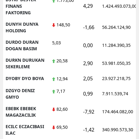
1.773,00
4,29
FINANS
1.424.493.073,00
FAKTORING
DUNYH DUNYA
148,50
-1,66
56.264.124,90
HOLDING
DURDO DURAN
5,03
0,00
11.284.390,35
DOGAN BASIM
DURKN DURUKAN
20,58
2,90
53.981.050,35
SEKERLEME
2,05
DYOBY DYO BOYA
23.927.218,75
12,94
DZGYO DENIZ
7,17
0,99
7.911.539,74
GMYO
EBEBK EBEBEK
82,60
-7,92
174.464.082,00
MAGAZACILIK
ECILC ECZACIBASI
69,50
-1,42
340.990.573,30
ILAC