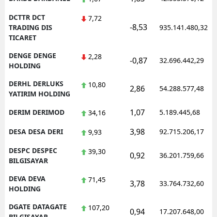
DCTTR DCT
7,72
-8,53
TRADING DIS
935.141.480,32
TICARET
DENGE DENGE
2,28
-0,87
32.696.442,29
HOLDING
DERHL DERLUKS
10,80
2,86
54.288.577,48
YATIRIM HOLDING
1,07
DERIM DERIMOD
5.189.445,68
34,16
3,98
DESA DESA DERI
92.715.206,17
9,93
DESPC DESPEC
39,30
0,92
36.201.759,66
BILGISAYAR
DEVA DEVA
71,45
3,78
33.764.732,60
HOLDING
DGATE DATAGATE
107,20
0,94
17.207.648,00
BILGISAYAR