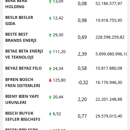
BERA BERA
13,09
0,08
52.186.577,97
HOLDING
BESLR BESLER
12,42
0,98
19.918.755,95
GIDA
BESTE BEST
29,30
0,69
228.598.259,82
BRANDS ENERJI
BETAE BETA ENERJI
111,20
2,39
5.699.080.996,10
VE TEKNOLOJI
0,58
BEYAZ BEYAZ FILO
10.817.880,08
24,34
BFREN BOSCH
125,80
-0,32
16.170.946,30
FREN SISTEMLERI
BIENY BIEN YAPI
20,44
2,20
22.201.248,88
URUNLERI
BIGCH BUYUK
6,52
0,77
29.579.015,40
SEFLER BIGCHEFS
BIGEN BIRLESIM