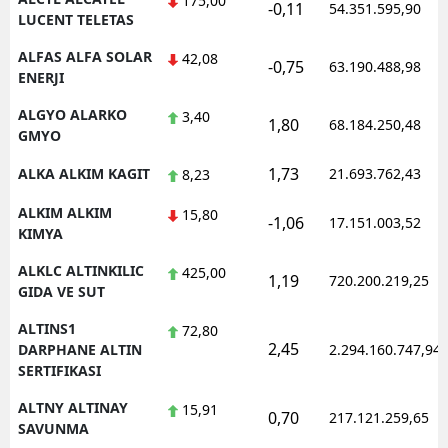
175,00
-0,11
54.351.595,90
LUCENT TELETAS
Yozgat
ALFAS ALFA SOLAR
42,08
-0,75
63.190.488,98
ENERJI
Zonguldak
ALGYO ALARKO
3,40
Aksaray
1,80
68.184.250,48
GMYO
Bayburt
1,73
ALKA ALKIM KAGIT
21.693.762,43
8,23
Karaman
ALKIM ALKIM
15,80
-1,06
17.151.003,52
KIMYA
Kırıkkale
ALKLC ALTINKILIC
425,00
1,19
720.200.219,25
Batman
GIDA VE SUT
Şırnak
ALTINS1
72,80
2,45
DARPHANE ALTIN
2.294.160.747,94
Bartın
SERTIFIKASI
Ardahan
ALTNY ALTINAY
15,91
0,70
217.121.259,65
SAVUNMA
Iğdır