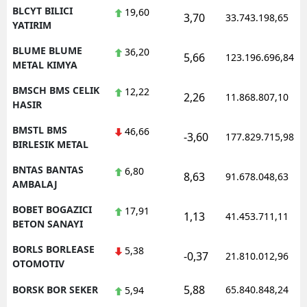
BLCYT BILICI
19,60
3,70
33.743.198,65
YATIRIM
BLUME BLUME
36,20
5,66
123.196.696,84
METAL KIMYA
BMSCH BMS CELIK
12,22
2,26
11.868.807,10
HASIR
BMSTL BMS
46,66
-3,60
177.829.715,98
BIRLESIK METAL
BNTAS BANTAS
6,80
8,63
91.678.048,63
AMBALAJ
BOBET BOGAZICI
17,91
1,13
41.453.711,11
BETON SANAYI
BORLS BORLEASE
5,38
-0,37
21.810.012,96
OTOMOTIV
5,88
BORSK BOR SEKER
65.840.848,24
5,94