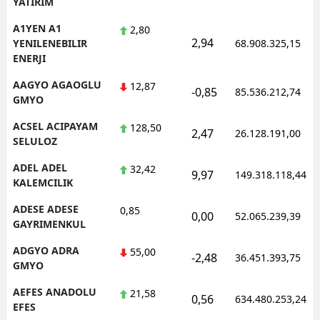
YATIRIM
Edirne
A1YEN A1
2,80
2,94
YENILENEBILIR
68.908.325,15
Elazığ
ENERJI
Erzincan
AAGYO AGAOGLU
12,87
-0,85
85.536.212,74
GMYO
Erzurum
ACSEL ACIPAYAM
128,50
2,47
26.128.191,00
Eskişehir
SELULOZ
Gaziantep
ADEL ADEL
32,42
9,97
149.318.118,44
KALEMCILIK
Giresun
ADESE ADESE
0,85
0,00
52.065.239,39
Gümüşhane
GAYRIMENKUL
ADGYO ADRA
55,00
Hakkari
-2,48
36.451.393,75
GMYO
Hatay
AEFES ANADOLU
21,58
0,56
634.480.253,24
EFES
Isparta