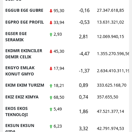
-0,16
EGGUB EGE GUBRE
27.347.618,85
95,30
-0,53
EGPRO EGE PROFIL
13.631.321,02
33,94
EGSER EGE
2,93
2,81
12.069.940,15
SERAMIK
EKDMR EKINCILER
45,30
-4,47
1.355.270.596,56
DEMIR CELIK
EKGYO EMLAK
17,94
-1,37
2.634.410.311,19
KONUT GMYO
0,89
EKIM EKIM TURIZM
333.625.168,70
18,21
0,74
EKIZ EKIZ KIMYA
357.655,50
68,50
EKOS EKOS
5,49
1,86
47.521.377,14
TEKNOLOJI
EKSUN EKSUN
6,23
3,32
42.791.974,53
GIDA