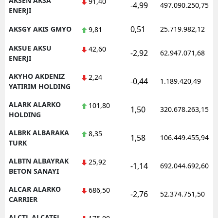
AKSEN AKSA
91,40
-4,99
497.090.250,75
ENERJI
Samsun
0,51
AKSGY AKIS GMYO
25.719.982,12
9,81
Siirt
AKSUE AKSU
42,60
-2,92
62.947.071,68
Sinop
ENERJI
AKYHO AKDENIZ
Sivas
2,24
-0,44
1.189.420,49
YATIRIM HOLDING
Tekirdağ
ALARK ALARKO
101,80
1,50
320.678.263,15
HOLDING
Tokat
ALBRK ALBARAKA
8,35
Trabzon
1,58
106.449.455,94
TURK
Tunceli
ALBTN ALBAYRAK
25,92
-1,14
692.044.692,60
BETON SANAYI
Şanlıurfa
ALCAR ALARKO
686,50
-2,76
52.374.751,50
Uşak
CARRIER
Van
ALCTL ALCATEL