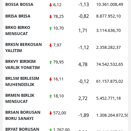
-1,13
BOSSA BOSSA
10.361.008,49
6,12
-0,82
BRISA BRISA
8.877.952,10
78,25
BRKO BIRKO
10,70
1,71
3.114.636,70
MENSUCAT
BRKSN BERKOSAN
7,97
-1,12
2.358.282,37
YALITIM
BRKVY BIRIKIM
79,95
4,78
74.542.532,65
VARLIK YONETIM
BRLSM BIRLESIM
16,11
-0,12
61.157.875,02
MUHENDISLIK
BRMEN BIRLIK
18,10
2,72
5.452.771,18
MENSUCAT
BRSAN BORUSAN
572,00
-1,89
1.308.264.872,50
BORU SANAYI
BRYAT BORUSAN
1.767,00