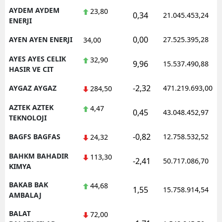
AYDEM AYDEM
23,80
0,34
21.045.453,24
ENERJI
0,00
AYEN AYEN ENERJI
27.525.395,28
34,00
AYES AYES CELIK
32,90
9,96
15.537.490,88
HASIR VE CIT
-2,32
AYGAZ AYGAZ
471.219.693,00
284,50
AZTEK AZTEK
4,47
0,45
43.048.452,97
TEKNOLOJI
-0,82
BAGFS BAGFAS
12.758.532,52
24,32
BAHKM BAHADIR
113,30
-2,41
50.717.086,70
KIMYA
BAKAB BAK
44,68
1,55
15.758.914,54
AMBALAJ
BALAT
72,00