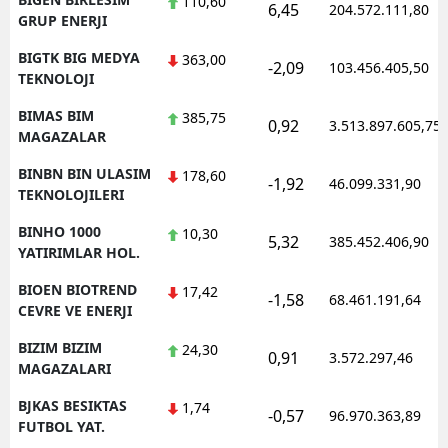
110,60
6,45
204.572.111,80
GRUP ENERJI
BIGTK BIG MEDYA
363,00
-2,09
103.456.405,50
TEKNOLOJI
BIMAS BIM
385,75
0,92
3.513.897.605,75
MAGAZALAR
BINBN BIN ULASIM
178,60
-1,92
46.099.331,90
TEKNOLOJILERI
BINHO 1000
10,30
5,32
385.452.406,90
YATIRIMLAR HOL.
BIOEN BIOTREND
17,42
-1,58
68.461.191,64
CEVRE VE ENERJI
BIZIM BIZIM
24,30
0,91
3.572.297,46
MAGAZALARI
BJKAS BESIKTAS
1,74
-0,57
96.970.363,89
FUTBOL YAT.