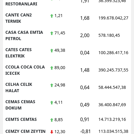
1,91
36.399.523,46
RESTORANLARI
CANTE CAN2
1,21
1,68
199.678.042,27
TERMIK
CASA CASA EMTIA
71,45
2,00
578.180,45
PETROL
CATES CATES
49,38
0,04
100.286.417,16
ELEKTRIK
CCOLA COCA COLA
89,00
1,48
390.245.737,55
ICECEK
CELHA CELIK
24,98
0,64
58.444.547,38
HALAT
CEMAS CEMAS
4,11
0,49
36.400.847,69
DOKUM
0,91
CEMTS CEMTAS
14.713.219,16
8,85
-0,81
CEMZY CEM ZEYTIN
113.034.515,38
12,30