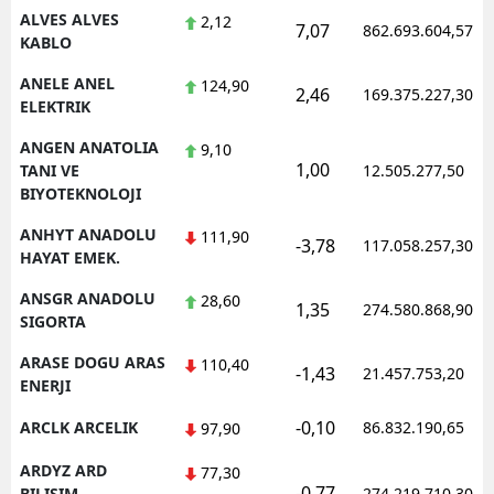
ALVES ALVES
2,12
7,07
862.693.604,57
KABLO
Yalova
ANELE ANEL
124,90
Karabük
2,46
169.375.227,30
ELEKTRIK
Kilis
ANGEN ANATOLIA
9,10
1,00
TANI VE
12.505.277,50
Osmaniye
BIYOTEKNOLOJI
Düzce
ANHYT ANADOLU
111,90
-3,78
117.058.257,30
HAYAT EMEK.
ANSGR ANADOLU
28,60
1,35
274.580.868,90
SIGORTA
ARASE DOGU ARAS
110,40
-1,43
21.457.753,20
ENERJI
-0,10
ARCLK ARCELIK
86.832.190,65
97,90
ARDYZ ARD
77,30
-0,77
BILISIM
274.219.710,30