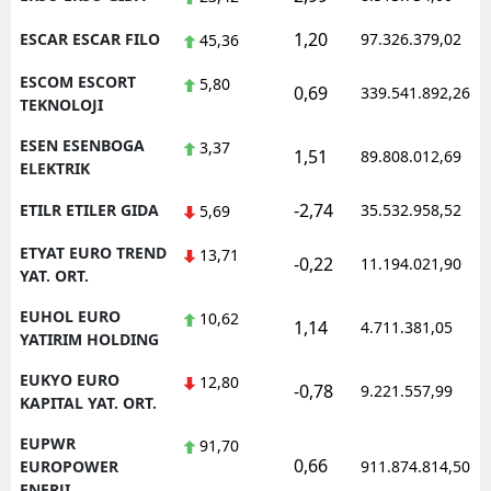
1,20
ESCAR ESCAR FILO
97.326.379,02
45,36
ESCOM ESCORT
5,80
0,69
339.541.892,26
TEKNOLOJI
ESEN ESENBOGA
3,37
1,51
89.808.012,69
ELEKTRIK
-2,74
ETILR ETILER GIDA
35.532.958,52
5,69
ETYAT EURO TREND
13,71
-0,22
11.194.021,90
YAT. ORT.
EUHOL EURO
10,62
1,14
4.711.381,05
YATIRIM HOLDING
EUKYO EURO
12,80
-0,78
9.221.557,99
KAPITAL YAT. ORT.
EUPWR
91,70
0,66
EUROPOWER
911.874.814,50
ENERJI