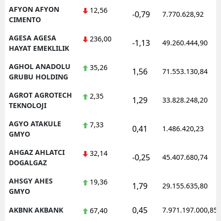
AFYON AFYON
12,56
-0,79
Mersin
7.770.628,92
CIMENTO
İstanbul
AGESA AGESA
236,00
-1,13
49.260.444,90
HAYAT EMEKLILIK
İzmir
AGHOL ANADOLU
35,26
1,56
71.553.130,84
Kars
GRUBU HOLDING
Kastamonu
AGROT AGROTECH
2,35
1,29
33.828.248,20
TEKNOLOJI
Kayseri
AGYO ATAKULE
7,33
0,41
1.486.420,23
GMYO
Kırklareli
AHGAZ AHLATCI
32,14
Kırşehir
-0,25
45.407.680,74
DOGALGAZ
Kocaeli
AHSGY AHES
19,36
1,79
29.155.635,80
GMYO
Konya
0,45
AKBNK AKBANK
7.971.197.000,85
67,40
Kütahya