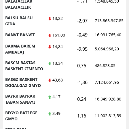
-1,71
BALATACILAR
1.548.845,50
BALATACILIK
BALSU BALSU
13,22
-2,07
713.863.347,85
GIDA
-0,49
BANVT BANVIT
16.931.765,40
161,00
BARMA BAREM
14,84
-9,95
5.064.966,20
AMBALAJ
BASCM BASTAS
13,34
0,76
486.823,05
BASKENT CIMENTO
BASGZ BASKENT
43,68
-1,36
7.124.661,96
DOGALGAZ GMYO
BAYRK BAYRAK
4,17
0,24
16.349.928,80
TABAN SANAYI
BEGYO BATI EGE
3,49
1,16
11.902.813,59
GMYO