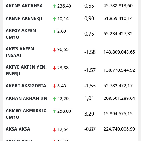
0,55
AKCNS AKCANSA
45.788.813,60
236,40
Malatya
0,90
AKENR AKENERJI
51.859.410,14
10,14
Manisa
AKFGY AKFEN
2,69
0,75
65.234.427,32
Kahramanmaraş
GMYO
Mardin
AKFIS AKFEN
96,55
-1,58
143.809.048,65
INSAAT
Muğla
AKFYE AKFEN YEN.
23,88
-1,57
138.770.544,92
ENERJI
Muş
-1,53
AKGRT AKSIGORTA
52.782.472,17
6,43
Nevşehir
1,01
AKHAN AKHAN UN
208.501.289,64
42,20
Niğde
AKMGY AKMERKEZ
258,00
Ordu
3,20
15.894.575,15
GMYO
Rize
-0,87
AKSA AKSA
224.740.006,90
12,54
Sakarya