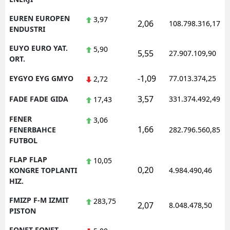
EUREN EUROPEN
3,97
2,06
108.798.316,17
ENDUSTRI
EUYO EURO YAT.
5,90
5,55
27.907.109,90
ORT.
-1,09
EYGYO EYG GMYO
77.013.374,25
2,72
3,57
FADE FADE GIDA
331.374.492,49
17,43
FENER
3,06
1,66
FENERBAHCE
282.796.560,85
FUTBOL
FLAP FLAP
10,05
0,20
KONGRE TOPLANTI
4.984.490,46
HIZ.
FMIZP F-M IZMIT
283,75
2,07
8.048.478,50
PISTON
FONET FONET