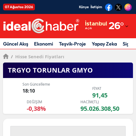
07 Ağustos 2026
Künye
İletişim
Adana
İstanbul
26
°
Açık
Adıyaman
Afyonkarahisar
Güncel Akış
Ekonomi
Teşvik-Proje
Yapay Zeka
Sigor
Ağrı
/
Hisse Senedi Fiyatları
Amasya
TRGYO TORUNLAR GMYO
Ankara
Son Güncelleme
FİYAT
18:10
Antalya
91,45
DEĞİŞİM
HACİM(TL)
Artvin
-0,38%
95.026.308,50
Aydın
Balıkesir