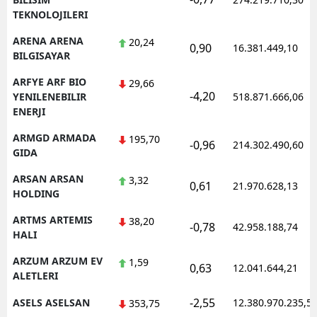
TEKNOLOJILERI
ARENA ARENA
20,24
0,90
16.381.449,10
BILGISAYAR
ARFYE ARF BIO
29,66
-4,20
YENILENEBILIR
518.871.666,06
ENERJI
ARMGD ARMADA
195,70
-0,96
214.302.490,60
GIDA
ARSAN ARSAN
3,32
0,61
21.970.628,13
HOLDING
ARTMS ARTEMIS
38,20
-0,78
42.958.188,74
HALI
ARZUM ARZUM EV
1,59
0,63
12.041.644,21
ALETLERI
-2,55
ASELS ASELSAN
12.380.970.235,5
353,75