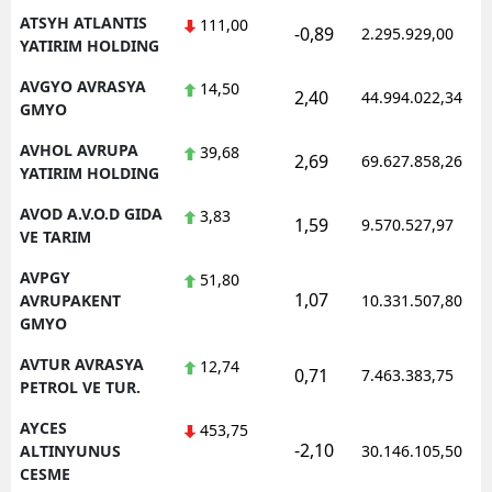
ATSYH ATLANTIS
111,00
-0,89
2.295.929,00
YATIRIM HOLDING
AVGYO AVRASYA
14,50
2,40
44.994.022,34
GMYO
AVHOL AVRUPA
39,68
2,69
69.627.858,26
YATIRIM HOLDING
AVOD A.V.O.D GIDA
3,83
1,59
9.570.527,97
VE TARIM
AVPGY
51,80
1,07
AVRUPAKENT
10.331.507,80
GMYO
AVTUR AVRASYA
12,74
0,71
7.463.383,75
PETROL VE TUR.
AYCES
453,75
-2,10
ALTINYUNUS
30.146.105,50
CESME