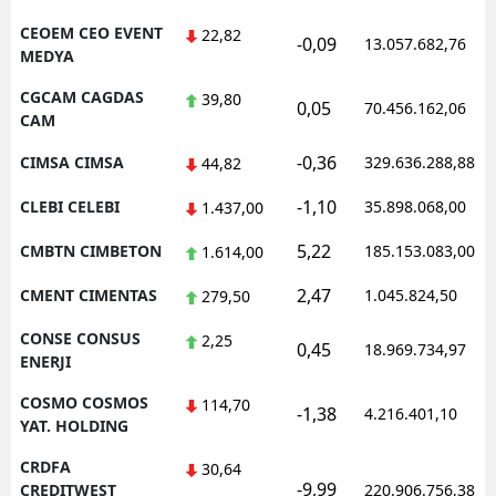
CEOEM CEO EVENT
22,82
-0,09
13.057.682,76
MEDYA
CGCAM CAGDAS
39,80
0,05
70.456.162,06
CAM
-0,36
CIMSA CIMSA
329.636.288,88
44,82
-1,10
CLEBI CELEBI
35.898.068,00
1.437,00
5,22
CMBTN CIMBETON
185.153.083,00
1.614,00
2,47
CMENT CIMENTAS
1.045.824,50
279,50
CONSE CONSUS
2,25
0,45
18.969.734,97
ENERJI
COSMO COSMOS
114,70
-1,38
4.216.401,10
YAT. HOLDING
CRDFA
30,64
-9,99
CREDITWEST
220.906.756,38