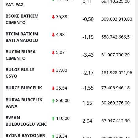
0,11
69.110.225,00
YAT. PAZ.
BSOKE BATICIM
35,88
-0,50
309.003.910,80
CIMENTO
BTCIM BATICIM
4,98
-1,19
558.742.666,51
BATI ANADOLU
BUCIM BURSA
5,07
-3,43
31.007.700,29
CIMENTO
BULGS BULLS
37,00
-2,17
181.928.021,96
GSYO
-1,55
BURCE BURCELIK
77.406.946,18
35,54
BURVA BURCELIK
850,00
1,55
30.260.376,00
VANA
BVSAN
110,00
2,04
57.947.412,90
BULBULOGLU VINC
BYDNR BAYDONER
38,34