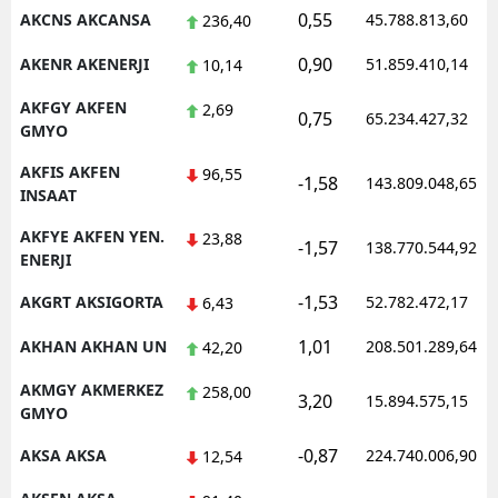
0,55
AKCNS AKCANSA
45.788.813,60
236,40
Malatya
0,90
AKENR AKENERJI
51.859.410,14
10,14
Manisa
AKFGY AKFEN
2,69
0,75
65.234.427,32
Kahramanmaraş
GMYO
Mardin
AKFIS AKFEN
96,55
-1,58
143.809.048,65
INSAAT
Muğla
AKFYE AKFEN YEN.
23,88
-1,57
138.770.544,92
ENERJI
Muş
-1,53
AKGRT AKSIGORTA
52.782.472,17
6,43
Nevşehir
1,01
AKHAN AKHAN UN
208.501.289,64
42,20
Niğde
AKMGY AKMERKEZ
258,00
Ordu
3,20
15.894.575,15
GMYO
Rize
-0,87
AKSA AKSA
224.740.006,90
12,54
Sakarya