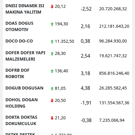
DNISI DINAMIK ISI
20,12
-2,52
20.720.268,32
MAKINA YALITIM
DOAS DOGUS
194,30
2,16
212.181.643,20
OTOMOTIV
0,38
DOCO DO-CO
96.284.930,00
11.352,50
DOFER DOFER YAPI
28,30
2,54
19.621.747,32
MALZEMELERI
DOFRB DOF
136,40
3,18
856.816.246,40
ROBOTIK
4,38
DOGUB DOGUSAN
26.285.582,45
81,05
DOHOL DOGAN
20,50
-1,91
131.554.567,36
HOLDING
DOKTA DOKTAS
21,20
-0,38
7.235.066,94
DOKUMCULUK
DSTKF DESTEK