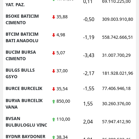
0,11
69.110.225,00
YAT. PAZ.
BSOKE BATICIM
35,88
-0,50
309.003.910,80
CIMENTO
BTCIM BATICIM
4,98
-1,19
558.742.666,51
BATI ANADOLU
BUCIM BURSA
5,07
-3,43
31.007.700,29
CIMENTO
BULGS BULLS
37,00
-2,17
181.928.021,96
GSYO
-1,55
BURCE BURCELIK
77.406.946,18
35,54
BURVA BURCELIK
850,00
1,55
30.260.376,00
VANA
BVSAN
110,00
2,04
57.947.412,90
BULBULOGLU VINC
BYDNR BAYDONER
38,34