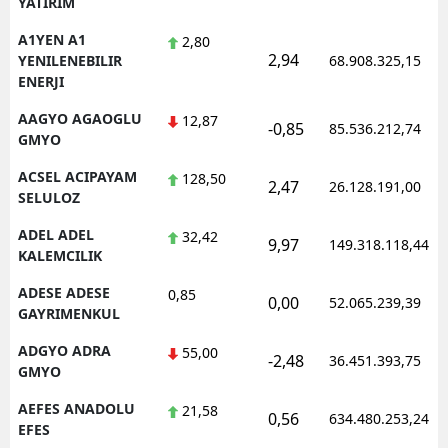
YATIRIM
Edirne
A1YEN A1
2,80
2,94
YENILENEBILIR
68.908.325,15
Elazığ
ENERJI
Erzincan
AAGYO AGAOGLU
12,87
-0,85
85.536.212,74
GMYO
Erzurum
ACSEL ACIPAYAM
128,50
2,47
26.128.191,00
Eskişehir
SELULOZ
Gaziantep
ADEL ADEL
32,42
9,97
149.318.118,44
KALEMCILIK
Giresun
ADESE ADESE
0,85
0,00
52.065.239,39
Gümüşhane
GAYRIMENKUL
ADGYO ADRA
55,00
Hakkari
-2,48
36.451.393,75
GMYO
Hatay
AEFES ANADOLU
21,58
0,56
634.480.253,24
EFES
Isparta