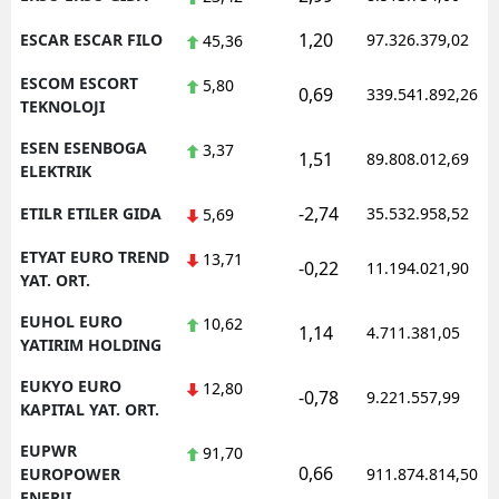
1,20
ESCAR ESCAR FILO
97.326.379,02
45,36
ESCOM ESCORT
5,80
0,69
339.541.892,26
TEKNOLOJI
ESEN ESENBOGA
3,37
1,51
89.808.012,69
ELEKTRIK
-2,74
ETILR ETILER GIDA
35.532.958,52
5,69
ETYAT EURO TREND
13,71
-0,22
11.194.021,90
YAT. ORT.
EUHOL EURO
10,62
1,14
4.711.381,05
YATIRIM HOLDING
EUKYO EURO
12,80
-0,78
9.221.557,99
KAPITAL YAT. ORT.
EUPWR
91,70
0,66
EUROPOWER
911.874.814,50
ENERJI