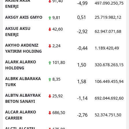
AKSEN AKSA
91,40
-4,99
497.090.250,75
ENERJI
Samsun
0,51
AKSGY AKIS GMYO
25.719.982,12
9,81
Siirt
AKSUE AKSU
42,60
-2,92
62.947.071,68
Sinop
ENERJI
AKYHO AKDENIZ
Sivas
2,24
-0,44
1.189.420,49
YATIRIM HOLDING
Tekirdağ
ALARK ALARKO
101,80
1,50
320.678.263,15
HOLDING
Tokat
ALBRK ALBARAKA
8,35
Trabzon
1,58
106.449.455,94
TURK
Tunceli
ALBTN ALBAYRAK
25,92
-1,14
692.044.692,60
BETON SANAYI
Şanlıurfa
ALCAR ALARKO
686,50
-2,76
52.374.751,50
Uşak
CARRIER
Van
ALCTL ALCATEL