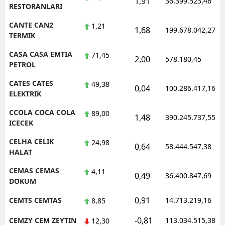
1,91
36.399.523,46
RESTORANLARI
CANTE CAN2
1,21
1,68
199.678.042,27
TERMIK
CASA CASA EMTIA
71,45
2,00
578.180,45
PETROL
CATES CATES
49,38
0,04
100.286.417,16
ELEKTRIK
CCOLA COCA COLA
89,00
1,48
390.245.737,55
ICECEK
CELHA CELIK
24,98
0,64
58.444.547,38
HALAT
CEMAS CEMAS
4,11
0,49
36.400.847,69
DOKUM
0,91
CEMTS CEMTAS
14.713.219,16
8,85
-0,81
CEMZY CEM ZEYTIN
113.034.515,38
12,30