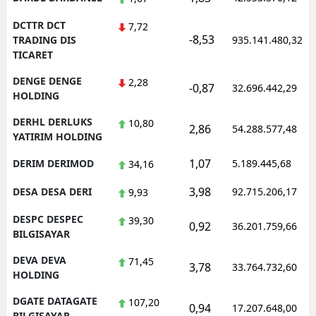
DCTTR DCT
7,72
-8,53
TRADING DIS
935.141.480,32
TICARET
DENGE DENGE
2,28
-0,87
32.696.442,29
HOLDING
DERHL DERLUKS
10,80
2,86
54.288.577,48
YATIRIM HOLDING
1,07
DERIM DERIMOD
5.189.445,68
34,16
3,98
DESA DESA DERI
92.715.206,17
9,93
DESPC DESPEC
39,30
0,92
36.201.759,66
BILGISAYAR
DEVA DEVA
71,45
3,78
33.764.732,60
HOLDING
DGATE DATAGATE
107,20
0,94
17.207.648,00
BILGISAYAR