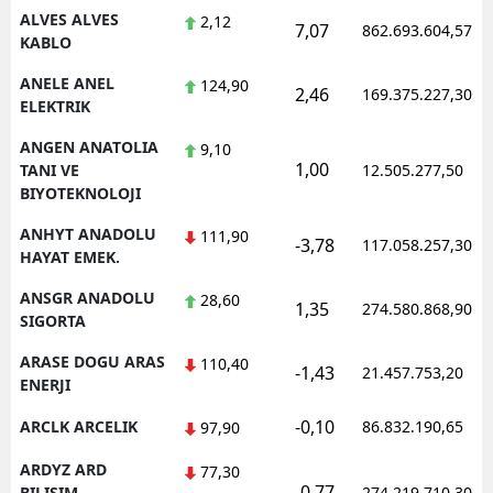
ALVES ALVES
2,12
7,07
862.693.604,57
KABLO
Yalova
ANELE ANEL
124,90
Karabük
2,46
169.375.227,30
ELEKTRIK
Kilis
ANGEN ANATOLIA
9,10
1,00
TANI VE
12.505.277,50
Osmaniye
BIYOTEKNOLOJI
Düzce
ANHYT ANADOLU
111,90
-3,78
117.058.257,30
HAYAT EMEK.
ANSGR ANADOLU
28,60
1,35
274.580.868,90
SIGORTA
ARASE DOGU ARAS
110,40
-1,43
21.457.753,20
ENERJI
-0,10
ARCLK ARCELIK
86.832.190,65
97,90
ARDYZ ARD
77,30
-0,77
BILISIM
274.219.710,30