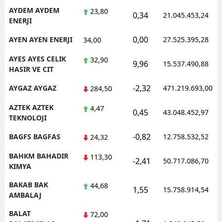
AYDEM AYDEM
23,80
0,34
21.045.453,24
ENERJI
0,00
AYEN AYEN ENERJI
27.525.395,28
34,00
AYES AYES CELIK
32,90
9,96
15.537.490,88
HASIR VE CIT
-2,32
AYGAZ AYGAZ
471.219.693,00
284,50
AZTEK AZTEK
4,47
0,45
43.048.452,97
TEKNOLOJI
-0,82
BAGFS BAGFAS
12.758.532,52
24,32
BAHKM BAHADIR
113,30
-2,41
50.717.086,70
KIMYA
BAKAB BAK
44,68
1,55
15.758.914,54
AMBALAJ
BALAT
72,00