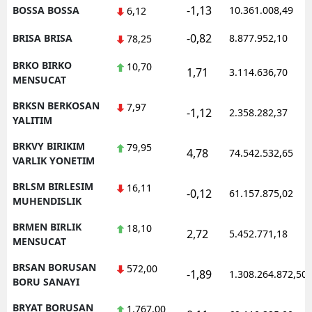
-1,13
BOSSA BOSSA
10.361.008,49
6,12
-0,82
BRISA BRISA
8.877.952,10
78,25
BRKO BIRKO
10,70
1,71
3.114.636,70
MENSUCAT
BRKSN BERKOSAN
7,97
-1,12
2.358.282,37
YALITIM
BRKVY BIRIKIM
79,95
4,78
74.542.532,65
VARLIK YONETIM
BRLSM BIRLESIM
16,11
-0,12
61.157.875,02
MUHENDISLIK
BRMEN BIRLIK
18,10
2,72
5.452.771,18
MENSUCAT
BRSAN BORUSAN
572,00
-1,89
1.308.264.872,50
BORU SANAYI
BRYAT BORUSAN
1.767,00