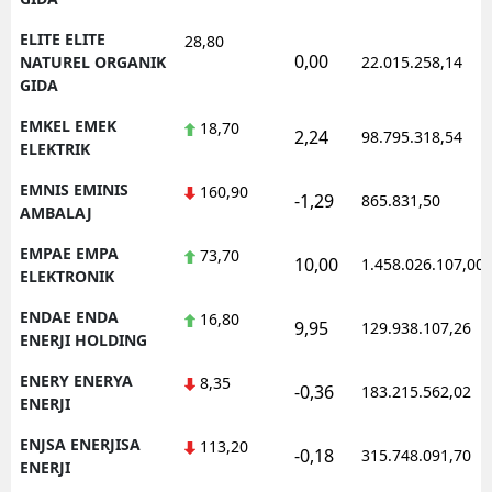
ELITE ELITE
28,80
0,00
NATUREL ORGANIK
22.015.258,14
GIDA
EMKEL EMEK
18,70
2,24
98.795.318,54
ELEKTRIK
EMNIS EMINIS
160,90
-1,29
865.831,50
AMBALAJ
EMPAE EMPA
73,70
10,00
1.458.026.107,00
ELEKTRONIK
ENDAE ENDA
16,80
9,95
129.938.107,26
ENERJI HOLDING
ENERY ENERYA
8,35
-0,36
183.215.562,02
ENERJI
ENJSA ENERJISA
113,20
-0,18
315.748.091,70
ENERJI