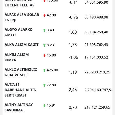
175,00
-0,11
54.351.595,90
LUCENT TELETAS
Yozgat
ALFAS ALFA SOLAR
42,08
-0,75
63.190.488,98
ENERJI
Zonguldak
ALGYO ALARKO
3,40
Aksaray
1,80
68.184.250,48
GMYO
Bayburt
1,73
ALKA ALKIM KAGIT
21.693.762,43
8,23
Karaman
ALKIM ALKIM
15,80
-1,06
17.151.003,52
KIMYA
Kırıkkale
ALKLC ALTINKILIC
425,00
1,19
720.200.219,25
Batman
GIDA VE SUT
Şırnak
ALTINS1
72,80
2,45
DARPHANE ALTIN
2.294.160.747,94
Bartın
SERTIFIKASI
Ardahan
ALTNY ALTINAY
15,91
0,70
217.121.259,65
SAVUNMA
Iğdır