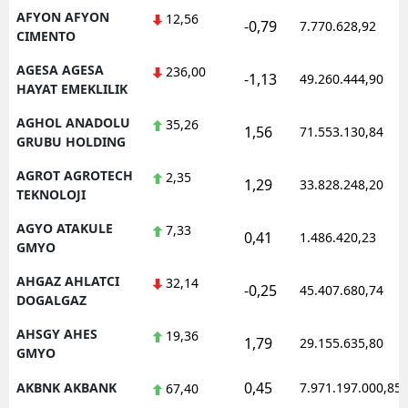
AFYON AFYON
12,56
-0,79
Mersin
7.770.628,92
CIMENTO
İstanbul
AGESA AGESA
236,00
-1,13
49.260.444,90
HAYAT EMEKLILIK
İzmir
AGHOL ANADOLU
35,26
1,56
71.553.130,84
Kars
GRUBU HOLDING
Kastamonu
AGROT AGROTECH
2,35
1,29
33.828.248,20
TEKNOLOJI
Kayseri
AGYO ATAKULE
7,33
0,41
1.486.420,23
GMYO
Kırklareli
AHGAZ AHLATCI
32,14
Kırşehir
-0,25
45.407.680,74
DOGALGAZ
Kocaeli
AHSGY AHES
19,36
1,79
29.155.635,80
GMYO
Konya
0,45
AKBNK AKBANK
7.971.197.000,85
67,40
Kütahya