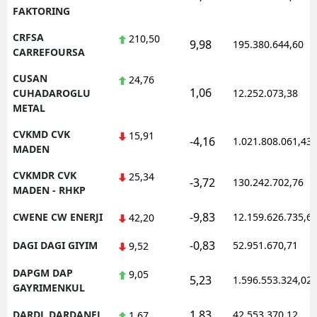
FAKTORING
CRFSA
210,50
9,98
195.380.644,60
CARREFOURSA
CUSAN
24,76
1,06
CUHADAROGLU
12.252.073,38
METAL
CVKMD CVK
15,91
-4,16
1.021.808.061,43
MADEN
CVKMDR CVK
25,34
-3,72
130.242.702,76
MADEN - RHKP
-9,83
CWENE CW ENERJI
12.159.626.735,6
42,20
-0,83
DAGI DAGI GIYIM
52.951.670,71
9,52
DAPGM DAP
9,05
5,23
1.596.553.324,02
GAYRIMENKUL
1,83
DARDL DARDANEL
42.553.370,12
1,67