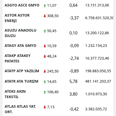
0,64
ASGYO ASCE GMYO
13.151.313,06
11,07
ASTOR ASTOR
308,50
-3,37
6.758.631.520,50
ENERJI
ASUZU ANADOLU
50,45
0,10
13.200.122,86
ISUZU
-0,09
ATAGY ATA GMYO
1.232.154,23
10,59
ATAKP ATAKEY
48,24
-2,74
16.377.723,46
PATATES
-0,89
ATATP ATP YAZILIM
198.883.050,55
245,50
5,78
ATATR ATA TURIZM
481.141.203,37
14,65
ATEKS AKIN
106,40
3,80
1.010.973,30
TEKSTIL
ATLAS ATLAS YAT.
7,13
-0,42
3.382.035,72
ORT.