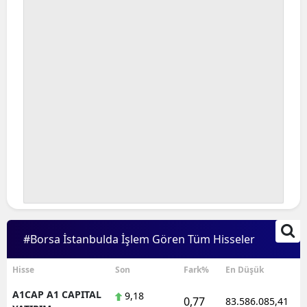
Bilecik
Bingöl
Bitlis
Bolu
Burdur
Bursa
Çanakkale
Çankırı
#Borsa İstanbulda İşlem Gören Tüm Hisseler
Çorum
Denizli
Hisse
Son
Fark%
En Düşük
A1CAP A1 CAPITAL
9,18
Diyarbakır
0,77
83.586.085,41