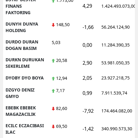
1.773,00
4,29
FINANS
1.424.493.073,00
FAKTORING
DUNYH DUNYA
148,50
-1,66
56.264.124,90
HOLDING
DURDO DURAN
5,03
0,00
11.284.390,35
DOGAN BASIM
DURKN DURUKAN
20,58
2,90
53.981.050,35
SEKERLEME
2,05
DYOBY DYO BOYA
23.927.218,75
12,94
DZGYO DENIZ
7,17
0,99
7.911.539,74
GMYO
EBEBK EBEBEK
82,60
-7,92
174.464.082,00
MAGAZACILIK
ECILC ECZACIBASI
69,50
-1,42
340.990.573,30
ILAC