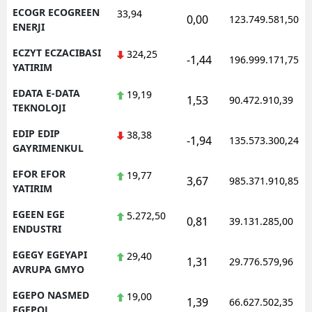
ECOGR ECOGREEN
33,94
0,00
123.749.581,50
ENERJI
ECZYT ECZACIBASI
324,25
-1,44
196.999.171,75
YATIRIM
EDATA E-DATA
19,19
1,53
90.472.910,39
TEKNOLOJI
EDIP EDIP
38,38
-1,94
135.573.300,24
GAYRIMENKUL
EFOR EFOR
19,77
3,67
985.371.910,85
YATIRIM
EGEEN EGE
5.272,50
0,81
39.131.285,00
ENDUSTRI
EGEGY EGEYAPI
29,40
1,31
29.776.579,96
AVRUPA GMYO
EGEPO NASMED
19,00
1,39
66.627.502,35
EGEPOL