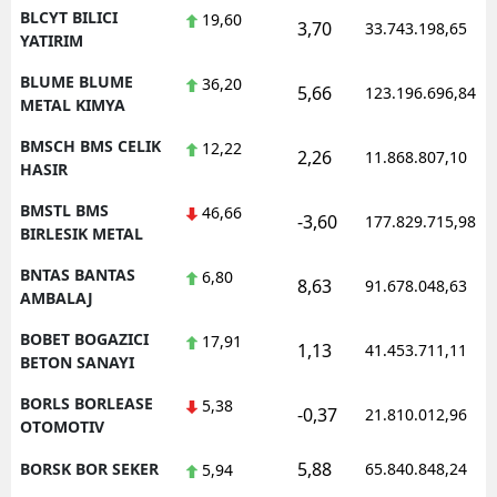
BLCYT BILICI
19,60
3,70
33.743.198,65
YATIRIM
BLUME BLUME
36,20
5,66
123.196.696,84
METAL KIMYA
BMSCH BMS CELIK
12,22
2,26
11.868.807,10
HASIR
BMSTL BMS
46,66
-3,60
177.829.715,98
BIRLESIK METAL
BNTAS BANTAS
6,80
8,63
91.678.048,63
AMBALAJ
BOBET BOGAZICI
17,91
1,13
41.453.711,11
BETON SANAYI
BORLS BORLEASE
5,38
-0,37
21.810.012,96
OTOMOTIV
5,88
BORSK BOR SEKER
65.840.848,24
5,94