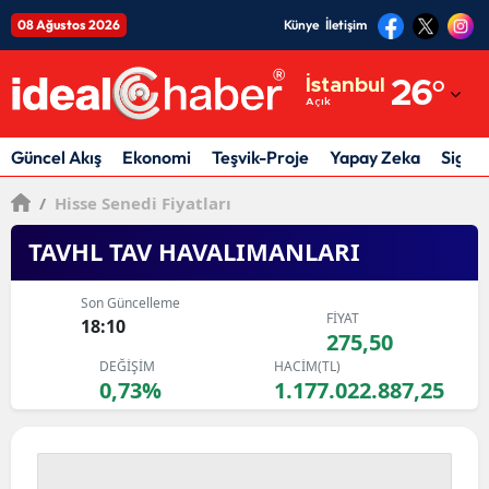
08 Ağustos 2026
Künye
İletişim
Adana
İstanbul
26
°
Açık
Adıyaman
Afyonkarahisar
Güncel Akış
Ekonomi
Teşvik-Proje
Yapay Zeka
Sigor
Ağrı
/
Hisse Senedi Fiyatları
Amasya
TAVHL TAV HAVALIMANLARI
Ankara
Son Güncelleme
FİYAT
18:10
Antalya
275,50
DEĞİŞİM
HACİM(TL)
Artvin
0,73%
1.177.022.887,25
Aydın
Balıkesir