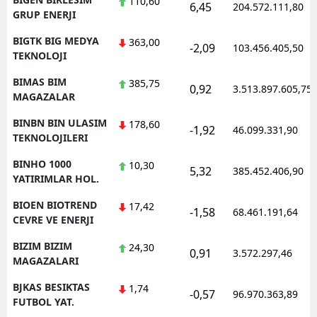
110,60
6,45
204.572.111,80
GRUP ENERJI
BIGTK BIG MEDYA
363,00
-2,09
103.456.405,50
TEKNOLOJI
BIMAS BIM
385,75
0,92
3.513.897.605,75
MAGAZALAR
BINBN BIN ULASIM
178,60
-1,92
46.099.331,90
TEKNOLOJILERI
BINHO 1000
10,30
5,32
385.452.406,90
YATIRIMLAR HOL.
BIOEN BIOTREND
17,42
-1,58
68.461.191,64
CEVRE VE ENERJI
BIZIM BIZIM
24,30
0,91
3.572.297,46
MAGAZALARI
BJKAS BESIKTAS
1,74
-0,57
96.970.363,89
FUTBOL YAT.