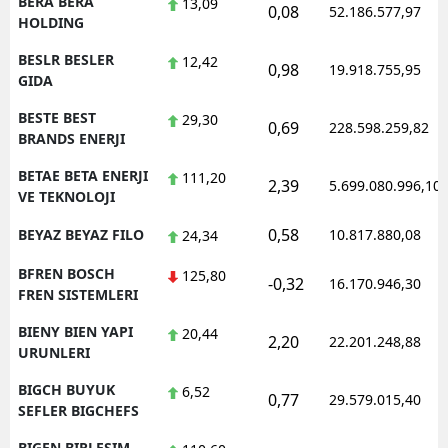
BERA BERA
13,09
0,08
52.186.577,97
HOLDING
BESLR BESLER
12,42
0,98
19.918.755,95
GIDA
BESTE BEST
29,30
0,69
228.598.259,82
BRANDS ENERJI
BETAE BETA ENERJI
111,20
2,39
5.699.080.996,10
VE TEKNOLOJI
0,58
BEYAZ BEYAZ FILO
10.817.880,08
24,34
BFREN BOSCH
125,80
-0,32
16.170.946,30
FREN SISTEMLERI
BIENY BIEN YAPI
20,44
2,20
22.201.248,88
URUNLERI
BIGCH BUYUK
6,52
0,77
29.579.015,40
SEFLER BIGCHEFS
BIGEN BIRLESIM