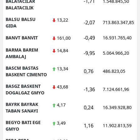
-1,71
BALATACILAR
1.548.845,50
BALATACILIK
BALSU BALSU
13,22
-2,07
713.863.347,85
GIDA
-0,49
BANVT BANVIT
16.931.765,40
161,00
BARMA BAREM
14,84
-9,95
5.064.966,20
AMBALAJ
BASCM BASTAS
13,34
0,76
486.823,05
BASKENT CIMENTO
BASGZ BASKENT
43,68
-1,36
7.124.661,96
DOGALGAZ GMYO
BAYRK BAYRAK
4,17
0,24
16.349.928,80
TABAN SANAYI
BEGYO BATI EGE
3,49
1,16
11.902.813,59
GMYO