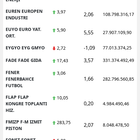
EUREN EUROPEN
3,97
2,06
108.798.316,17
ENDUSTRI
EUYO EURO YAT.
5,90
5,55
27.907.109,90
ORT.
-1,09
EYGYO EYG GMYO
77.013.374,25
2,72
3,57
FADE FADE GIDA
331.374.492,49
17,43
FENER
3,06
1,66
FENERBAHCE
282.796.560,85
FUTBOL
FLAP FLAP
10,05
0,20
KONGRE TOPLANTI
4.984.490,46
HIZ.
FMIZP F-M IZMIT
283,75
2,07
8.048.478,50
PISTON
FONET FONET