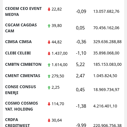
CEOEM CEO EVENT
22,82
-0,09
13.057.682,76
MEDYA
CGCAM CAGDAS
39,80
0,05
70.456.162,06
CAM
-0,36
CIMSA CIMSA
329.636.288,88
44,82
-1,10
CLEBI CELEBI
35.898.068,00
1.437,00
5,22
CMBTN CIMBETON
185.153.083,00
1.614,00
2,47
CMENT CIMENTAS
1.045.824,50
279,50
CONSE CONSUS
2,25
0,45
18.969.734,97
ENERJI
COSMO COSMOS
114,70
-1,38
4.216.401,10
YAT. HOLDING
CRDFA
30,64
-9,99
CREDITWEST
220.906.756,38