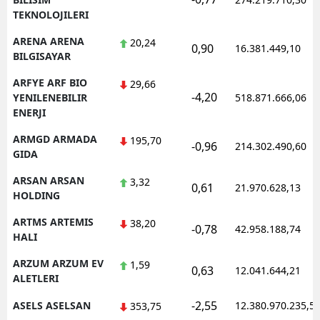
TEKNOLOJILERI
ARENA ARENA
20,24
0,90
16.381.449,10
BILGISAYAR
ARFYE ARF BIO
29,66
-4,20
YENILENEBILIR
518.871.666,06
ENERJI
ARMGD ARMADA
195,70
-0,96
214.302.490,60
GIDA
ARSAN ARSAN
3,32
0,61
21.970.628,13
HOLDING
ARTMS ARTEMIS
38,20
-0,78
42.958.188,74
HALI
ARZUM ARZUM EV
1,59
0,63
12.041.644,21
ALETLERI
-2,55
ASELS ASELSAN
12.380.970.235,5
353,75