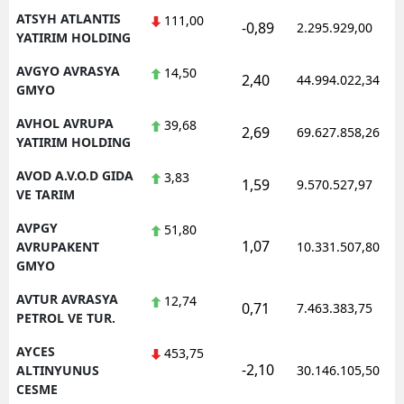
ATSYH ATLANTIS
111,00
-0,89
2.295.929,00
YATIRIM HOLDING
AVGYO AVRASYA
14,50
2,40
44.994.022,34
GMYO
AVHOL AVRUPA
39,68
2,69
69.627.858,26
YATIRIM HOLDING
AVOD A.V.O.D GIDA
3,83
1,59
9.570.527,97
VE TARIM
AVPGY
51,80
1,07
AVRUPAKENT
10.331.507,80
GMYO
AVTUR AVRASYA
12,74
0,71
7.463.383,75
PETROL VE TUR.
AYCES
453,75
-2,10
ALTINYUNUS
30.146.105,50
CESME