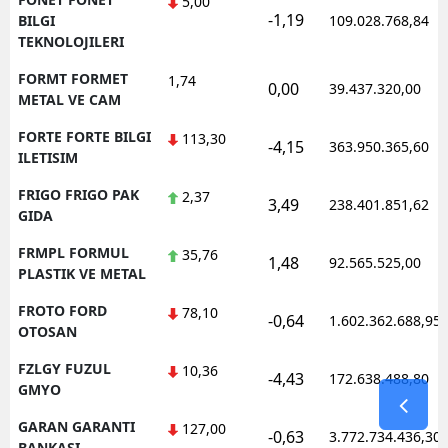
5,00
-1,19
BILGI
109.028.768,84
TEKNOLOJILERI
FORMT FORMET
1,74
0,00
39.437.320,00
METAL VE CAM
FORTE FORTE BILGI
113,30
-4,15
363.950.365,60
ILETISIM
FRIGO FRIGO PAK
2,37
3,49
238.401.851,62
GIDA
FRMPL FORMUL
35,76
1,48
92.565.525,00
PLASTIK VE METAL
FROTO FORD
78,10
-0,64
1.602.362.688,95
OTOSAN
FZLGY FUZUL
10,36
-4,43
172.638.488,80
GMYO
GARAN GARANTI
127,00
-0,63
3.772.734.436,30
BANKASI