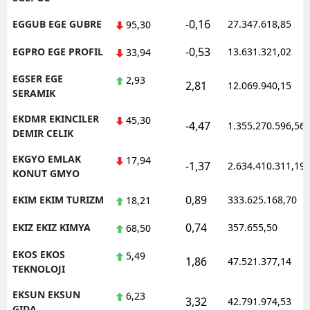
-0,16
EGGUB EGE GUBRE
27.347.618,85
95,30
-0,53
EGPRO EGE PROFIL
13.631.321,02
33,94
EGSER EGE
2,93
2,81
12.069.940,15
SERAMIK
EKDMR EKINCILER
45,30
-4,47
1.355.270.596,56
DEMIR CELIK
EKGYO EMLAK
17,94
-1,37
2.634.410.311,19
KONUT GMYO
0,89
EKIM EKIM TURIZM
333.625.168,70
18,21
0,74
EKIZ EKIZ KIMYA
357.655,50
68,50
EKOS EKOS
5,49
1,86
47.521.377,14
TEKNOLOJI
EKSUN EKSUN
6,23
3,32
42.791.974,53
GIDA