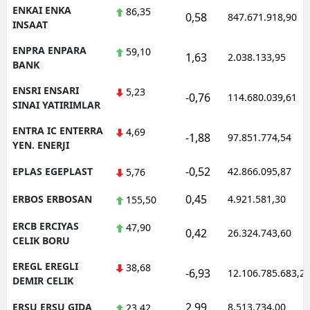
ENKAI ENKA
86,35
0,58
847.671.918,90
INSAAT
ENPRA ENPARA
59,10
1,63
2.038.133,95
BANK
ENSRI ENSARI
5,23
-0,76
114.680.039,61
SINAI YATIRIMLAR
ENTRA IC ENTERRA
4,69
-1,88
97.851.774,54
YEN. ENERJI
-0,52
EPLAS EGEPLAST
42.866.095,87
5,76
0,45
ERBOS ERBOSAN
4.921.581,30
155,50
ERCB ERCIYAS
47,90
0,42
26.324.743,60
CELIK BORU
EREGL EREGLI
38,68
-6,93
12.106.785.683,2
DEMIR CELIK
2,99
ERSU ERSU GIDA
8.513.734,00
23,42