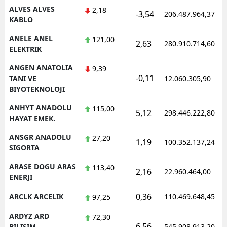
ALVES ALVES
2,18
-3,54
206.487.964,37
KABLO
Yalova
ANELE ANEL
121,00
Karabük
2,63
280.910.714,60
ELEKTRIK
Kilis
ANGEN ANATOLIA
9,39
-0,11
TANI VE
12.060.305,90
Osmaniye
BIYOTEKNOLOJI
Düzce
ANHYT ANADOLU
115,00
5,12
298.446.222,80
HAYAT EMEK.
ANSGR ANADOLU
27,20
1,19
100.352.137,24
SIGORTA
ARASE DOGU ARAS
113,40
2,16
22.960.464,00
ENERJI
0,36
ARCLK ARCELIK
110.469.648,45
97,25
ARDYZ ARD
72,30
6,56
BILISIM
545.908.913,20