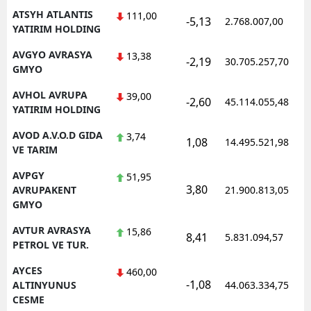
ATSYH ATLANTIS
111,00
-5,13
2.768.007,00
YATIRIM HOLDING
AVGYO AVRASYA
13,38
-2,19
30.705.257,70
GMYO
AVHOL AVRUPA
39,00
-2,60
45.114.055,48
YATIRIM HOLDING
AVOD A.V.O.D GIDA
3,74
1,08
14.495.521,98
VE TARIM
AVPGY
51,95
3,80
AVRUPAKENT
21.900.813,05
GMYO
AVTUR AVRASYA
15,86
8,41
5.831.094,57
PETROL VE TUR.
AYCES
460,00
-1,08
ALTINYUNUS
44.063.334,75
CESME