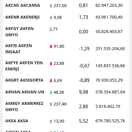
0,81
AKCNS AKCANSA
82.947.203,30
237,00
Malatya
1,73
AKENR AKENERJI
43.961.700,40
9,98
Manisa
AKFGY AKFEN
2,77
0,00
50.828.403,67
Kahramanmaraş
GMYO
Mardin
AKFIS AKFEN
91,80
-1,29
251.535.204,60
INSAAT
Muğla
AKFYE AKFEN YEN.
23,88
-0,67
145.837.536,86
ENERJI
Muş
-0,89
AKGRT AKSIGORTA
70.930.053,29
6,69
Nevşehir
9,98
AKHAN AKHAN UN
578.354.887,04
48,06
Niğde
AKMGY AKMERKEZ
237,40
Ordu
2,86
5.816.402,70
GMYO
Rize
5,52
AKSA AKSA
679.780.525,76
13,00
Sakarya