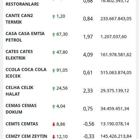
0,68
16.802.345,12
RESTORANLARI
CANTE CAN2
1,20
0,84
233.667.843,05
TERMIK
CASA CASA EMTIA
67,30
1,97
1.207.037,60
PETROL
CATES CATES
47,80
4,09
161.978.581,62
ELEKTRIK
CCOLA COCA COLA
91,05
0,61
515.063.874,05
ICECEK
CELHA CELIK
24,56
2,33
29.375.139,12
HALAT
CEMAS CEMAS
4,04
0,75
34.459.451,34
DOKUM
-0,56
CEMTS CEMTAS
13.190.078,14
8,86
-0,33
CEMZY CEM ZEYTIN
145.426.213,84
12,10