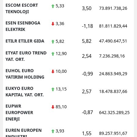
ESCOM ESCORT
5,33
3,50
73.891.738,26
TEKNOLOJI
ESEN ESENBOGA
3,36
-1,18
81.811.829,44
ELEKTRIK
5,82
ETILR ETILER GIDA
47.490.647,51
5,82
ETYAT EURO TREND
12,90
2,54
7.236.298,16
YAT. ORT.
EUHOL EURO
10,00
-0,99
24.863.949,29
YATIRIM HOLDING
EUKYO EURO
13,15
2,57
18.478.837,66
KAPITAL YAT. ORT.
EUPWR
85,10
-0,87
EUROPOWER
642.325.289,25
ENERJI
EUREN EUROPEN
3,93
1,55
89.257.951,67
ENDUSTRI