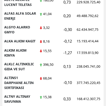
180,00
0,73
229.928.725,40
LUCENT TELETAS
Yozgat
ALFAS ALFA SOLAR
41,04
0,20
49.488.792,62
ENERJI
Zonguldak
ALGYO ALARKO
3,32
Aksaray
-0,30
62.434.947,75
GMYO
Bayburt
-0,12
ALKA ALKIM KAGIT
15.193.414,44
8,16
Karaman
ALKIM ALKIM
15,55
-1,27
17.559.813,90
KIMYA
Kırıkkale
ALKLC ALTINKILIC
396,50
0,13
238.045.741,00
Batman
GIDA VE SUT
Şırnak
ALTINS1
68,04
-0,10
DARPHANE ALTIN
377.745.220,45
Bartın
SERTIFIKASI
Ardahan
ALTNY ALTINAY
15,38
0,33
168.412.307,75
SAVUNMA
Iğdır