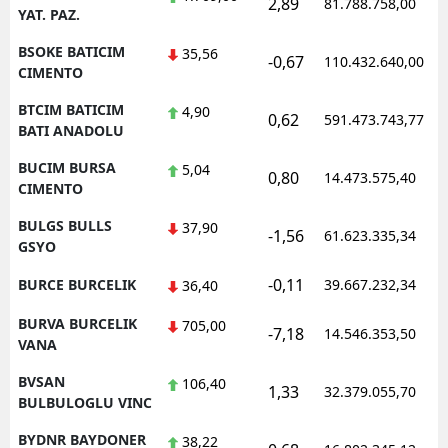
2,89
81.788.758,00
YAT. PAZ.
BSOKE BATICIM
35,56
-0,67
110.432.640,00
CIMENTO
BTCIM BATICIM
4,90
0,62
591.473.743,77
BATI ANADOLU
BUCIM BURSA
5,04
0,80
14.473.575,40
CIMENTO
BULGS BULLS
37,90
-1,56
61.623.335,34
GSYO
-0,11
BURCE BURCELIK
39.667.232,34
36,40
BURVA BURCELIK
705,00
-7,18
14.546.353,50
VANA
BVSAN
106,40
1,33
32.379.055,70
BULBULOGLU VINC
BYDNR BAYDONER
38,22