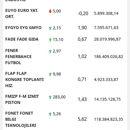
EUYO EURO YAT.
5,00
-0,20
5.899.308,14
ORT.
1,90
EYGYO EYG GMYO
7.595.671,63
2,15
0,67
FADE FADE GIDA
28.019.996,87
15,10
FENER
2,97
1,02
FENERBAHCE
186.409.026,82
FUTBOL
FLAP FLAP
9,98
0,71
KONGRE TOPLANTI
4.923.333,87
HIZ.
FMIZP F-M IZMIT
283,00
1,43
14.135.128,75
PISTON
FONET FONET
5,26
5,62
BILGI
118.384.823,35
TEKNOLOJILERI