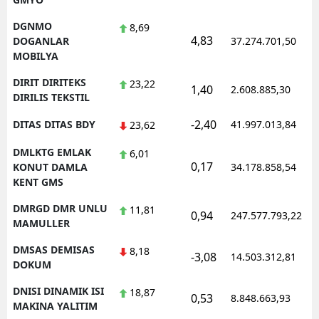
DGNMO
8,69
4,83
DOGANLAR
37.274.701,50
MOBILYA
DIRIT DIRITEKS
23,22
1,40
2.608.885,30
DIRILIS TEKSTIL
-2,40
DITAS DITAS BDY
41.997.013,84
23,62
DMLKTG EMLAK
6,01
0,17
KONUT DAMLA
34.178.858,54
KENT GMS
DMRGD DMR UNLU
11,81
0,94
247.577.793,22
MAMULLER
DMSAS DEMISAS
8,18
-3,08
14.503.312,81
DOKUM
DNISI DINAMIK ISI
18,87
0,53
8.848.663,93
MAKINA YALITIM