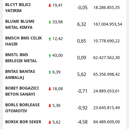
BLCYT BILICI
19,41
-0,05
18.286.855,35
YATIRIM
BLUME BLUME
33,98
6,32
167.004.953,54
METAL KIMYA
BMSCH BMS CELIK
12,42
0,65
10.778.690,22
HASIR
BMSTL BMS
43,00
0,09
62.427.562,30
BIRLESIK METAL
BNTAS BANTAS
6,39
5,62
65.356.998,42
AMBALAJ
BOBET BOGAZICI
18,08
-0,71
24.889.053,61
BETON SANAYI
BORLS BORLEASE
5,36
-0,92
23.645.815,49
OTOMOTIV
-4,58
BORSK BOR SEKER
84.489.609,00
5,62