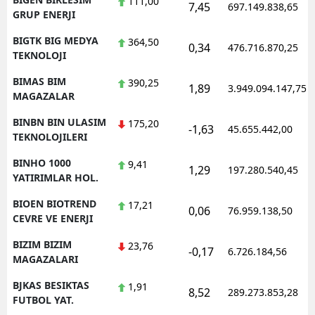
111,00
7,45
697.149.838,65
GRUP ENERJI
BIGTK BIG MEDYA
364,50
0,34
476.716.870,25
TEKNOLOJI
BIMAS BIM
390,25
1,89
3.949.094.147,75
MAGAZALAR
BINBN BIN ULASIM
175,20
-1,63
45.655.442,00
TEKNOLOJILERI
BINHO 1000
9,41
1,29
197.280.540,45
YATIRIMLAR HOL.
BIOEN BIOTREND
17,21
0,06
76.959.138,50
CEVRE VE ENERJI
BIZIM BIZIM
23,76
-0,17
6.726.184,56
MAGAZALARI
BJKAS BESIKTAS
1,91
8,52
289.273.853,28
FUTBOL YAT.