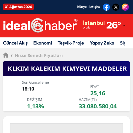
01 Ağustos 2026
Künye
İletişim
Adana
İstanbul
26
°
Açık
Adıyaman
Afyonkarahisar
Güncel Akış
Ekonomi
Teşvik-Proje
Yapay Zeka
Sigor
Ağrı
/
Hisse Senedi Fiyatları
Amasya
KLKIM KALEKIM KIMYEVI MADDELER
Ankara
Son Güncelleme
FİYAT
18:10
Antalya
25,16
DEĞİŞİM
HACİM(TL)
Artvin
1,13%
33.080.580,04
Aydın
Balıkesir