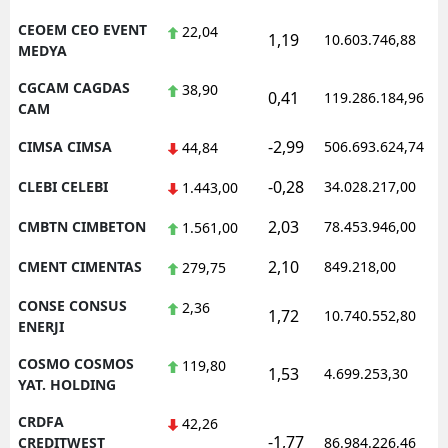
CEOEM CEO EVENT
22,04
1,19
10.603.746,88
MEDYA
CGCAM CAGDAS
38,90
0,41
119.286.184,96
CAM
-2,99
CIMSA CIMSA
506.693.624,74
44,84
-0,28
CLEBI CELEBI
34.028.217,00
1.443,00
2,03
CMBTN CIMBETON
78.453.946,00
1.561,00
2,10
CMENT CIMENTAS
849.218,00
279,75
CONSE CONSUS
2,36
1,72
10.740.552,80
ENERJI
COSMO COSMOS
119,80
1,53
4.699.253,30
YAT. HOLDING
CRDFA
42,26
-1,77
CREDITWEST
86.984.226,46