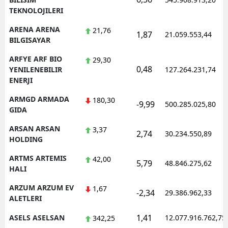
TEKNOLOJILERI
ARENA ARENA
21,76
1,87
21.059.553,44
BILGISAYAR
ARFYE ARF BIO
29,30
0,48
YENILENEBILIR
127.264.231,74
ENERJI
ARMGD ARMADA
180,30
-9,99
500.285.025,80
GIDA
ARSAN ARSAN
3,37
2,74
30.234.550,89
HOLDING
ARTMS ARTEMIS
42,00
5,79
48.846.275,62
HALI
ARZUM ARZUM EV
1,67
-2,34
29.386.962,33
ALETLERI
1,41
ASELS ASELSAN
12.077.916.762,75
342,25