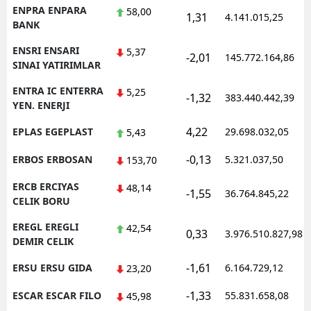
ENPRA ENPARA
58,00
1,31
4.141.015,25
BANK
ENSRI ENSARI
5,37
-2,01
145.772.164,86
SINAI YATIRIMLAR
ENTRA IC ENTERRA
5,25
-1,32
383.440.442,39
YEN. ENERJI
4,22
EPLAS EGEPLAST
29.698.032,05
5,43
-0,13
ERBOS ERBOSAN
5.321.037,50
153,70
ERCB ERCIYAS
48,14
-1,55
36.764.845,22
CELIK BORU
EREGL EREGLI
42,54
0,33
3.976.510.827,98
DEMIR CELIK
-1,61
ERSU ERSU GIDA
6.164.729,12
23,20
-1,33
ESCAR ESCAR FILO
55.831.658,08
45,98