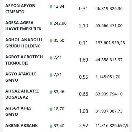
AFYON AFYON
12,84
0,31
Mersin
46.819.326,36
CIMENTO
İstanbul
AGESA AGESA
242,90
2,10
55.666.471,00
HAYAT EMEKLILIK
İzmir
AGHOL ANADOLU
35,50
0,11
133.601.959,28
Kars
GRUBU HOLDING
Kastamonu
AGROT AGROTECH
2,41
1,69
44.858.315,97
TEKNOLOJI
Kayseri
AGYO ATAKULE
7,31
0,55
1.145.051,70
GMYO
Kırklareli
AHGAZ AHLATCI
33,46
Kırşehir
0,66
83.909.794,10
DOGALGAZ
Kocaeli
AHSGY AHES
18,70
1,08
31.937.387,73
GMYO
Konya
2,92
AKBNK AKBANK
11.316.826.692,95
63,40
Kütahya