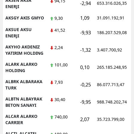
AKSEN AKSA
94,15
-2,94
653.316.026,35
ENERJI
Samsun
1,09
AKSGY AKIS GMYO
31.091.192,91
9,30
Siirt
AKSUE AKSU
41,52
-9,93
186.207.529,08
Sinop
ENERJI
AKYHO AKDENIZ
Sivas
2,24
-1,32
3.407.700,92
YATIRIM HOLDING
Tekirdağ
ALARK ALARKO
101,00
0,10
265.185.248,95
HOLDING
Tokat
ALBRK ALBARAKA
7,93
Trabzon
-0,25
86.077.713,47
TURK
Tunceli
ALBTN ALBAYRAK
30,40
-9,95
988.748.202,74
BETON SANAYI
Şanlıurfa
ALCAR ALARKO
740,00
2,07
35.723.799,00
Uşak
CARRIER
Van
ALCTL ALCATEL