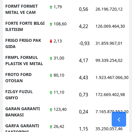
FORMT FORMET
1,79
0,56
26.196.720,12
METAL VE CAM
FORTE FORTE BILGI
108,60
4,22
126.069.464,30
ILETISIM
FRIGO FRIGO PAK
2,13
-0,93
31.859.967,01
GIDA
FRMPL FORMUL
31,00
4,17
99.339.254,02
PLASTIK VE METAL
FROTO FORD
80,10
4,43
1.923.467.066,30
OTOSAN
FZLGY FUZUL
11,10
0,73
172.669.402,98
GMYO
GARAN GARANTI
123,40
0,24
7.165.870.552,20
BANKASI
GARFA GARANTI
26,42
1,15
35.250.057,46
FAKTORING