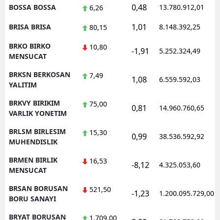
0,48
BOSSA BOSSA
13.780.912,01
6,26
1,01
BRISA BRISA
8.148.392,25
80,15
BRKO BIRKO
10,80
-1,91
5.252.324,49
MENSUCAT
BRKSN BERKOSAN
7,49
1,08
6.559.592,03
YALITIM
BRKVY BIRIKIM
75,00
0,81
14.960.760,65
VARLIK YONETIM
BRLSM BIRLESIM
15,30
0,99
38.536.592,92
MUHENDISLIK
BRMEN BIRLIK
16,53
-8,12
4.325.053,60
MENSUCAT
BRSAN BORUSAN
521,50
-1,23
1.200.095.729,00
BORU SANAYI
BRYAT BORUSAN
1.709,00