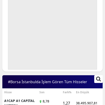
Bilecik
Bingöl
Bitlis
Bolu
Burdur
Bursa
Çanakkale
Çankırı
#Borsa İstanbulda İşlem Gören Tüm Hisseler
Çorum
Denizli
Hisse
Son
Fark%
En Düşük
A1CAP A1 CAPITAL
8,78
Diyarbakır
1,27
38.495.907,81