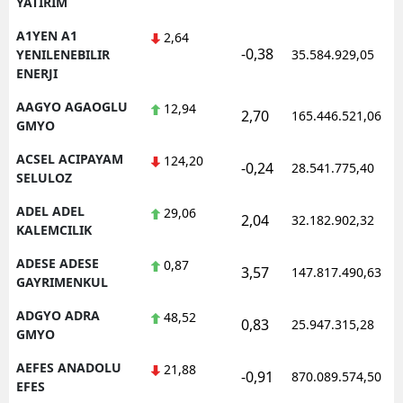
YATIRIM
Edirne
A1YEN A1
2,64
-0,38
YENILENEBILIR
35.584.929,05
Elazığ
ENERJI
Erzincan
AAGYO AGAOGLU
12,94
2,70
165.446.521,06
GMYO
Erzurum
ACSEL ACIPAYAM
124,20
-0,24
28.541.775,40
Eskişehir
SELULOZ
Gaziantep
ADEL ADEL
29,06
2,04
32.182.902,32
KALEMCILIK
Giresun
ADESE ADESE
0,87
3,57
147.817.490,63
Gümüşhane
GAYRIMENKUL
ADGYO ADRA
48,52
Hakkari
0,83
25.947.315,28
GMYO
Hatay
AEFES ANADOLU
21,88
-0,91
870.089.574,50
EFES
Isparta