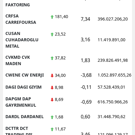
FAKTORING
CRFSA
181,40
7,34
396.027.206,20
CARREFOURSA
CUSAN
23,52
3,16
CUHADAROGLU
11.419.891,00
METAL
CVKMD CVK
37,82
1,83
239.826.491,98
MADEN
-3,68
CWENE CW ENERJI
1.052.897.655,26
34,00
-0,11
DAGI DAGI GIYIM
57.528.439,01
8,98
DAPGM DAP
8,69
-0,69
616.750.966,26
GAYRIMENKUL
0,60
DARDL DARDANEL
31.448.790,62
1,68
DCTTR DCT
11,67
3,46
TRADING DIS
121.096.129,17