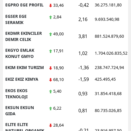
-0,42
EGPRO EGE PROFIL
36.275.181,80
33,46
EGSER EGE
2,84
2,16
9.693.540,98
SERAMIK
EKDMR EKINCILER
49,00
3,81
881.524.879,60
DEMIR CELIK
EKGYO EMLAK
17,91
1,02
1.704.026.835,52
KONUT GMYO
-1,36
EKIM EKIM TURIZM
238.747.724,94
18,90
-1,59
EKIZ EKIZ KIMYA
425.495,45
68,10
EKOS EKOS
5,40
0,93
31.854.418,68
TEKNOLOJI
EKSUN EKSUN
6,22
0,81
80.735.026,85
GIDA
ELITE ELITE
28,64
-0,21
NATUREL ORGANIK
23.916.957,50