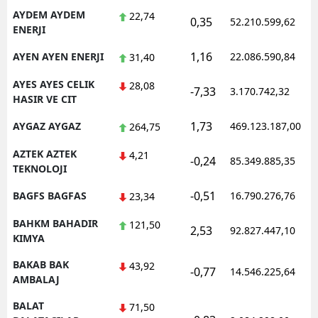
AYDEM AYDEM
22,74
0,35
52.210.599,62
ENERJI
1,16
AYEN AYEN ENERJI
22.086.590,84
31,40
AYES AYES CELIK
28,08
-7,33
3.170.742,32
HASIR VE CIT
1,73
AYGAZ AYGAZ
469.123.187,00
264,75
AZTEK AZTEK
4,21
-0,24
85.349.885,35
TEKNOLOJI
-0,51
BAGFS BAGFAS
16.790.276,76
23,34
BAHKM BAHADIR
121,50
2,53
92.827.447,10
KIMYA
BAKAB BAK
43,92
-0,77
14.546.225,64
AMBALAJ
BALAT
71,50