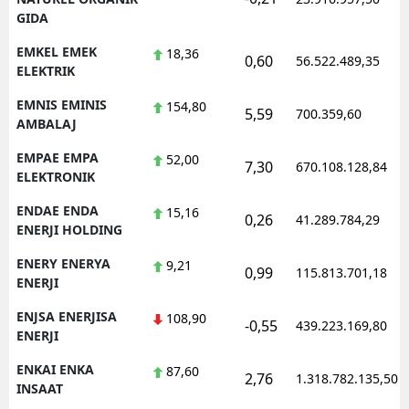
GIDA
EMKEL EMEK
18,36
0,60
56.522.489,35
ELEKTRIK
EMNIS EMINIS
154,80
5,59
700.359,60
AMBALAJ
EMPAE EMPA
52,00
7,30
670.108.128,84
ELEKTRONIK
ENDAE ENDA
15,16
0,26
41.289.784,29
ENERJI HOLDING
ENERY ENERYA
9,21
0,99
115.813.701,18
ENERJI
ENJSA ENERJISA
108,90
-0,55
439.223.169,80
ENERJI
ENKAI ENKA
87,60
2,76
1.318.782.135,50
INSAAT