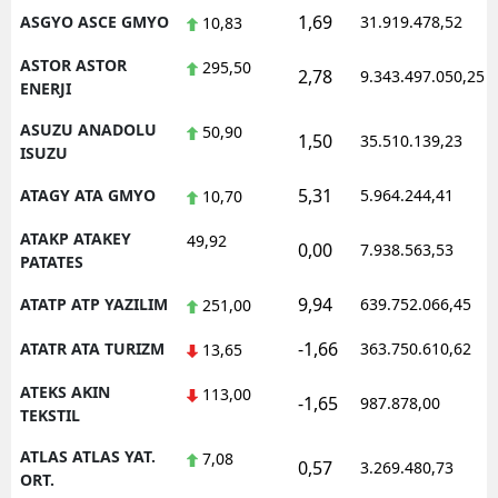
1,69
ASGYO ASCE GMYO
31.919.478,52
10,83
ASTOR ASTOR
295,50
2,78
9.343.497.050,25
ENERJI
ASUZU ANADOLU
50,90
1,50
35.510.139,23
ISUZU
5,31
ATAGY ATA GMYO
5.964.244,41
10,70
ATAKP ATAKEY
49,92
0,00
7.938.563,53
PATATES
9,94
ATATP ATP YAZILIM
639.752.066,45
251,00
-1,66
ATATR ATA TURIZM
363.750.610,62
13,65
ATEKS AKIN
113,00
-1,65
987.878,00
TEKSTIL
ATLAS ATLAS YAT.
7,08
0,57
3.269.480,73
ORT.