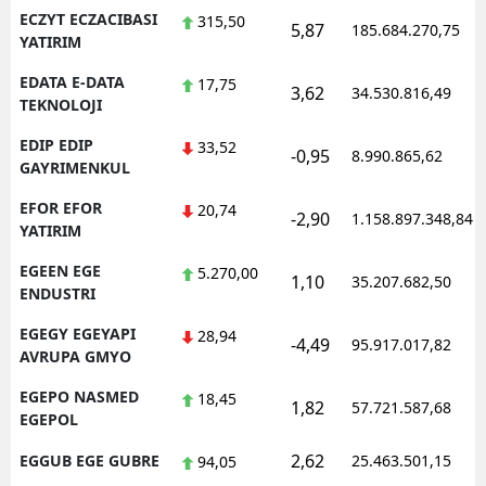
ECZYT ECZACIBASI
315,50
5,87
185.684.270,75
YATIRIM
EDATA E-DATA
17,75
3,62
34.530.816,49
TEKNOLOJI
EDIP EDIP
33,52
-0,95
8.990.865,62
GAYRIMENKUL
EFOR EFOR
20,74
-2,90
1.158.897.348,84
YATIRIM
EGEEN EGE
5.270,00
1,10
35.207.682,50
ENDUSTRI
EGEGY EGEYAPI
28,94
-4,49
95.917.017,82
AVRUPA GMYO
EGEPO NASMED
18,45
1,82
57.721.587,68
EGEPOL
2,62
EGGUB EGE GUBRE
25.463.501,15
94,05