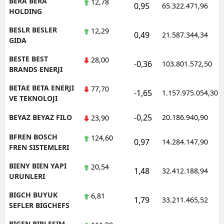
BERA BERA
12,78
0,95
65.322.471,96
HOLDING
BESLR BESLER
12,29
0,49
21.587.344,34
GIDA
BESTE BEST
28,00
-0,36
103.801.572,50
BRANDS ENERJI
BETAE BETA ENERJI
77,70
-1,65
1.157.975.054,30
VE TEKNOLOJI
-0,25
BEYAZ BEYAZ FILO
20.186.940,90
23,90
BFREN BOSCH
124,60
0,97
14.284.147,90
FREN SISTEMLERI
BIENY BIEN YAPI
20,54
1,48
32.412.188,94
URUNLERI
BIGCH BUYUK
6,81
1,79
33.211.465,52
SEFLER BIGCHEFS
BIGEN BIRLESIM