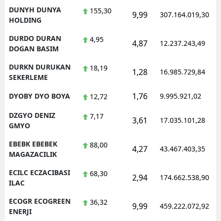
DUNYH DUNYA
155,30
9,99
307.164.019,30
HOLDING
DURDO DURAN
4,95
4,87
12.237.243,49
DOGAN BASIM
DURKN DURUKAN
18,19
1,28
16.985.729,84
SEKERLEME
1,76
DYOBY DYO BOYA
9.995.921,02
12,72
DZGYO DENIZ
7,17
3,61
17.035.101,28
GMYO
EBEBK EBEBEK
88,00
4,27
43.467.403,35
MAGAZACILIK
ECILC ECZACIBASI
68,30
2,94
174.662.538,90
ILAC
ECOGR ECOGREEN
36,32
9,99
459.222.072,92
ENERJI