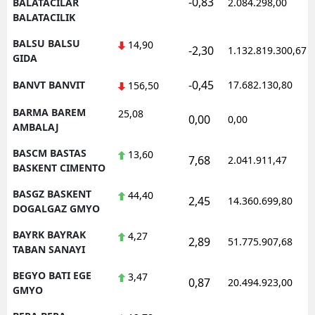
-0,83
BALATACILAR
2.084.298,00
BALATACILIK
BALSU BALSU
14,90
-2,30
1.132.819.300,67
GIDA
-0,45
BANVT BANVIT
17.682.130,80
156,50
BARMA BAREM
25,08
0,00
0,00
AMBALAJ
BASCM BASTAS
13,60
7,68
2.041.911,47
BASKENT CIMENTO
BASGZ BASKENT
44,40
2,45
14.360.699,80
DOGALGAZ GMYO
BAYRK BAYRAK
4,27
2,89
51.775.907,68
TABAN SANAYI
BEGYO BATI EGE
3,47
0,87
20.494.923,00
GMYO