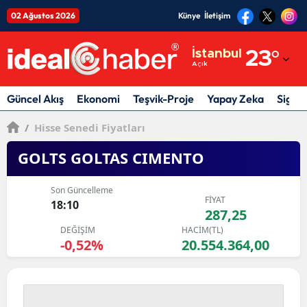
02 Ağustos 2026
Künye
İletişim
Adana
İstanbul
23
°
Açık
Adıyaman
Afyonkarahisar
Güncel Akış
Ekonomi
Teşvik-Proje
Yapay Zeka
Sigor
Ağrı
/
Hisse Senedi Fiyatları
Amasya
GOLTS GOLTAS CIMENTO
Ankara
Son Güncelleme
FİYAT
18:10
Antalya
287,25
DEĞİŞİM
HACİM(TL)
Artvin
-0,52%
20.554.364,00
Aydın
Balıkesir