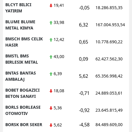
BLCYT BILICI
19,41
-0,05
18.286.855,35
YATIRIM
BLUME BLUME
33,98
6,32
167.004.953,54
METAL KIMYA
BMSCH BMS CELIK
12,42
0,65
10.778.690,22
HASIR
BMSTL BMS
43,00
0,09
62.427.562,30
BIRLESIK METAL
BNTAS BANTAS
6,39
5,62
65.356.998,42
AMBALAJ
BOBET BOGAZICI
18,08
-0,71
24.889.053,61
BETON SANAYI
BORLS BORLEASE
5,36
-0,92
23.645.815,49
OTOMOTIV
-4,58
BORSK BOR SEKER
84.489.609,00
5,62