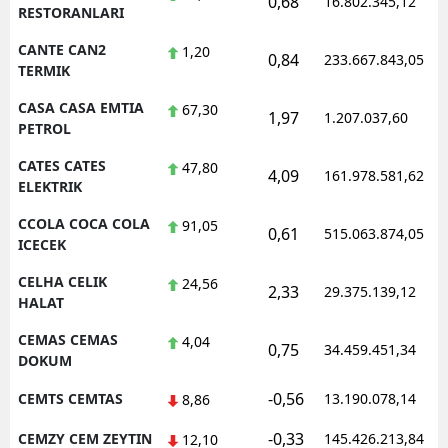
0,68
16.802.345,12
RESTORANLARI
CANTE CAN2
1,20
0,84
233.667.843,05
TERMIK
CASA CASA EMTIA
67,30
1,97
1.207.037,60
PETROL
CATES CATES
47,80
4,09
161.978.581,62
ELEKTRIK
CCOLA COCA COLA
91,05
0,61
515.063.874,05
ICECEK
CELHA CELIK
24,56
2,33
29.375.139,12
HALAT
CEMAS CEMAS
4,04
0,75
34.459.451,34
DOKUM
-0,56
CEMTS CEMTAS
13.190.078,14
8,86
-0,33
CEMZY CEM ZEYTIN
145.426.213,84
12,10