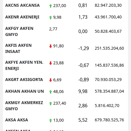
0,81
AKCNS AKCANSA
82.947.203,30
237,00
Malatya
1,73
AKENR AKENERJI
43.961.700,40
9,98
Manisa
AKFGY AKFEN
2,77
0,00
50.828.403,67
Kahramanmaraş
GMYO
Mardin
AKFIS AKFEN
91,80
-1,29
251.535.204,60
INSAAT
Muğla
AKFYE AKFEN YEN.
23,88
-0,67
145.837.536,86
ENERJI
Muş
-0,89
AKGRT AKSIGORTA
70.930.053,29
6,69
Nevşehir
9,98
AKHAN AKHAN UN
578.354.887,04
48,06
Niğde
AKMGY AKMERKEZ
237,40
Ordu
2,86
5.816.402,70
GMYO
Rize
5,52
AKSA AKSA
679.780.525,76
13,00
Sakarya