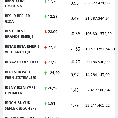
BERA BERA
12,78
0,95
65.322.471,96
HOLDING
BESLR BESLER
12,29
0,49
21.587.344,34
GIDA
BESTE BEST
28,00
-0,36
103.801.572,50
BRANDS ENERJI
BETAE BETA ENERJI
77,70
-1,65
1.157.975.054,30
VE TEKNOLOJI
-0,25
BEYAZ BEYAZ FILO
20.186.940,90
23,90
BFREN BOSCH
124,60
0,97
14.284.147,90
FREN SISTEMLERI
BIENY BIEN YAPI
20,54
1,48
32.412.188,94
URUNLERI
BIGCH BUYUK
6,81
1,79
33.211.465,52
SEFLER BIGCHEFS
BIGEN BIRLESIM