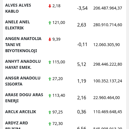
ALVES ALVES
2,18
-3,54
206.487.964,37
KABLO
Yalova
ANELE ANEL
121,00
Karabük
2,63
280.910.714,60
ELEKTRIK
Kilis
ANGEN ANATOLIA
9,39
-0,11
TANI VE
12.060.305,90
Osmaniye
BIYOTEKNOLOJI
Düzce
ANHYT ANADOLU
115,00
5,12
298.446.222,80
HAYAT EMEK.
ANSGR ANADOLU
27,20
1,19
100.352.137,24
SIGORTA
ARASE DOGU ARAS
113,40
2,16
22.960.464,00
ENERJI
0,36
ARCLK ARCELIK
110.469.648,45
97,25
ARDYZ ARD
72,30
6,56
BILISIM
545.908.913,20