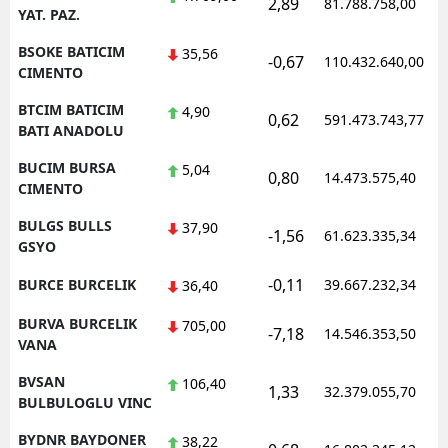
2,89
81.788.758,00
YAT. PAZ.
BSOKE BATICIM
35,56
-0,67
110.432.640,00
CIMENTO
BTCIM BATICIM
4,90
0,62
591.473.743,77
BATI ANADOLU
BUCIM BURSA
5,04
0,80
14.473.575,40
CIMENTO
BULGS BULLS
37,90
-1,56
61.623.335,34
GSYO
-0,11
BURCE BURCELIK
39.667.232,34
36,40
BURVA BURCELIK
705,00
-7,18
14.546.353,50
VANA
BVSAN
106,40
1,33
32.379.055,70
BULBULOGLU VINC
BYDNR BAYDONER
38,22