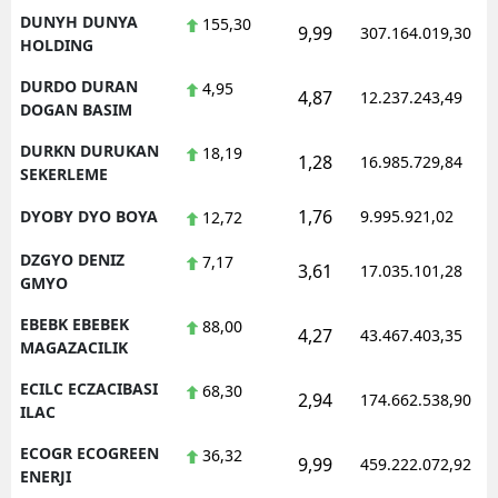
DUNYH DUNYA
155,30
9,99
307.164.019,30
HOLDING
DURDO DURAN
4,95
4,87
12.237.243,49
DOGAN BASIM
DURKN DURUKAN
18,19
1,28
16.985.729,84
SEKERLEME
1,76
DYOBY DYO BOYA
9.995.921,02
12,72
DZGYO DENIZ
7,17
3,61
17.035.101,28
GMYO
EBEBK EBEBEK
88,00
4,27
43.467.403,35
MAGAZACILIK
ECILC ECZACIBASI
68,30
2,94
174.662.538,90
ILAC
ECOGR ECOGREEN
36,32
9,99
459.222.072,92
ENERJI