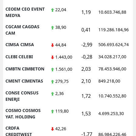
CEOEM CEO EVENT
22,04
1,19
10.603.746,88
MEDYA
CGCAM CAGDAS
38,90
0,41
119.286.184,96
CAM
-2,99
CIMSA CIMSA
506.693.624,74
44,84
-0,28
CLEBI CELEBI
34.028.217,00
1.443,00
2,03
CMBTN CIMBETON
78.453.946,00
1.561,00
2,10
CMENT CIMENTAS
849.218,00
279,75
CONSE CONSUS
2,36
1,72
10.740.552,80
ENERJI
COSMO COSMOS
119,80
1,53
4.699.253,30
YAT. HOLDING
CRDFA
42,26
-1,77
CREDITWEST
86.984.226,46