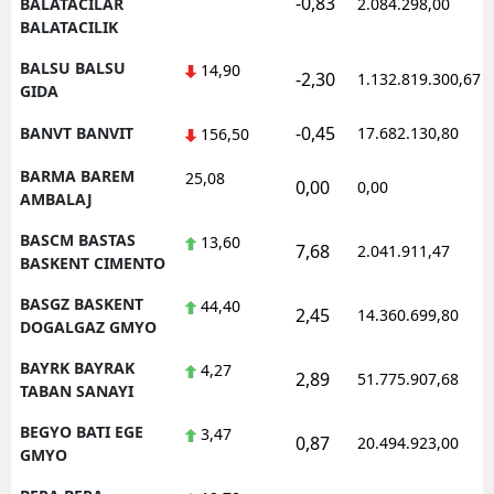
-0,83
BALATACILAR
2.084.298,00
BALATACILIK
BALSU BALSU
14,90
-2,30
1.132.819.300,67
GIDA
-0,45
BANVT BANVIT
17.682.130,80
156,50
BARMA BAREM
25,08
0,00
0,00
AMBALAJ
BASCM BASTAS
13,60
7,68
2.041.911,47
BASKENT CIMENTO
BASGZ BASKENT
44,40
2,45
14.360.699,80
DOGALGAZ GMYO
BAYRK BAYRAK
4,27
2,89
51.775.907,68
TABAN SANAYI
BEGYO BATI EGE
3,47
0,87
20.494.923,00
GMYO