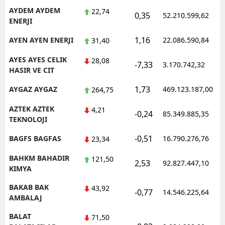
AYDEM AYDEM
22,74
0,35
52.210.599,62
ENERJI
1,16
AYEN AYEN ENERJI
22.086.590,84
31,40
AYES AYES CELIK
28,08
-7,33
3.170.742,32
HASIR VE CIT
1,73
AYGAZ AYGAZ
469.123.187,00
264,75
AZTEK AZTEK
4,21
-0,24
85.349.885,35
TEKNOLOJI
-0,51
BAGFS BAGFAS
16.790.276,76
23,34
BAHKM BAHADIR
121,50
2,53
92.827.447,10
KIMYA
BAKAB BAK
43,92
-0,77
14.546.225,64
AMBALAJ
BALAT
71,50