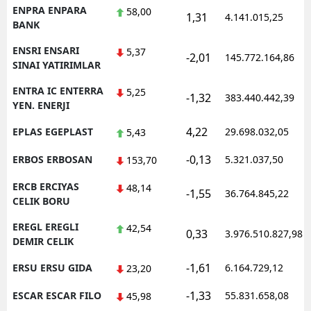
ENPRA ENPARA
58,00
1,31
4.141.015,25
BANK
ENSRI ENSARI
5,37
-2,01
145.772.164,86
SINAI YATIRIMLAR
ENTRA IC ENTERRA
5,25
-1,32
383.440.442,39
YEN. ENERJI
4,22
EPLAS EGEPLAST
29.698.032,05
5,43
-0,13
ERBOS ERBOSAN
5.321.037,50
153,70
ERCB ERCIYAS
48,14
-1,55
36.764.845,22
CELIK BORU
EREGL EREGLI
42,54
0,33
3.976.510.827,98
DEMIR CELIK
-1,61
ERSU ERSU GIDA
6.164.729,12
23,20
-1,33
ESCAR ESCAR FILO
55.831.658,08
45,98