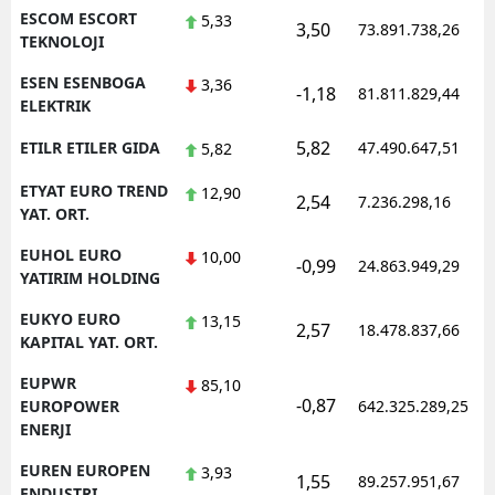
ESCOM ESCORT
5,33
3,50
73.891.738,26
TEKNOLOJI
ESEN ESENBOGA
3,36
-1,18
81.811.829,44
ELEKTRIK
5,82
ETILR ETILER GIDA
47.490.647,51
5,82
ETYAT EURO TREND
12,90
2,54
7.236.298,16
YAT. ORT.
EUHOL EURO
10,00
-0,99
24.863.949,29
YATIRIM HOLDING
EUKYO EURO
13,15
2,57
18.478.837,66
KAPITAL YAT. ORT.
EUPWR
85,10
-0,87
EUROPOWER
642.325.289,25
ENERJI
EUREN EUROPEN
3,93
1,55
89.257.951,67
ENDUSTRI