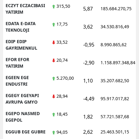
ECZYT ECZACIBASI
315,50
5,87
185.684.270,75
YATIRIM
EDATA E-DATA
17,75
3,62
34.530.816,49
TEKNOLOJI
EDIP EDIP
33,52
-0,95
8.990.865,62
GAYRIMENKUL
EFOR EFOR
20,74
-2,90
1.158.897.348,84
YATIRIM
EGEEN EGE
5.270,00
1,10
35.207.682,50
ENDUSTRI
EGEGY EGEYAPI
28,94
-4,49
95.917.017,82
AVRUPA GMYO
EGEPO NASMED
18,45
1,82
57.721.587,68
EGEPOL
2,62
EGGUB EGE GUBRE
25.463.501,15
94,05