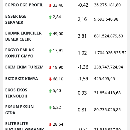
-0,42
EGPRO EGE PROFIL
36.275.181,80
33,46
EGSER EGE
2,84
2,16
9.693.540,98
SERAMIK
EKDMR EKINCILER
49,00
3,81
881.524.879,60
DEMIR CELIK
EKGYO EMLAK
17,91
1,02
1.704.026.835,52
KONUT GMYO
-1,36
EKIM EKIM TURIZM
238.747.724,94
18,90
-1,59
EKIZ EKIZ KIMYA
425.495,45
68,10
EKOS EKOS
5,40
0,93
31.854.418,68
TEKNOLOJI
EKSUN EKSUN
6,22
0,81
80.735.026,85
GIDA
ELITE ELITE
28,64
-0,21
NATUREL ORGANIK
23.916.957,50