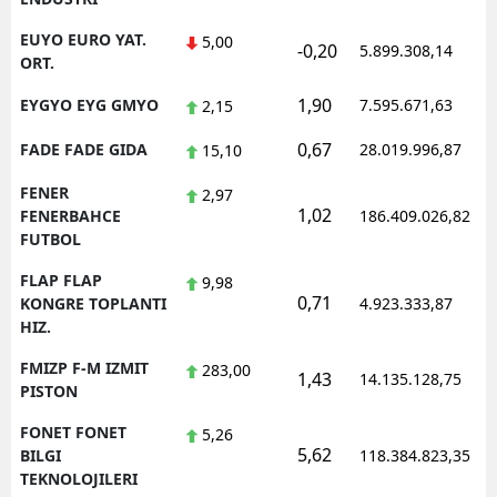
EUYO EURO YAT.
5,00
-0,20
5.899.308,14
ORT.
1,90
EYGYO EYG GMYO
7.595.671,63
2,15
0,67
FADE FADE GIDA
28.019.996,87
15,10
FENER
2,97
1,02
FENERBAHCE
186.409.026,82
FUTBOL
FLAP FLAP
9,98
0,71
KONGRE TOPLANTI
4.923.333,87
HIZ.
FMIZP F-M IZMIT
283,00
1,43
14.135.128,75
PISTON
FONET FONET
5,26
5,62
BILGI
118.384.823,35
TEKNOLOJILERI