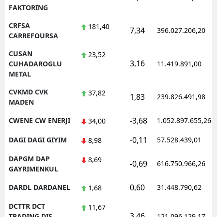
FAKTORING
CRFSA
181,40
7,34
396.027.206,20
CARREFOURSA
CUSAN
23,52
3,16
CUHADAROGLU
11.419.891,00
METAL
CVKMD CVK
37,82
1,83
239.826.491,98
MADEN
-3,68
CWENE CW ENERJI
1.052.897.655,26
34,00
-0,11
DAGI DAGI GIYIM
57.528.439,01
8,98
DAPGM DAP
8,69
-0,69
616.750.966,26
GAYRIMENKUL
0,60
DARDL DARDANEL
31.448.790,62
1,68
DCTTR DCT
11,67
3,46
TRADING DIS
121.096.129,17