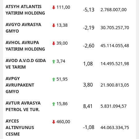
ATSYH ATLANTIS
111,00
-5,13
2.768.007,00
YATIRIM HOLDING
AVGYO AVRASYA
13,38
-2,19
30.705.257,70
GMYO
AVHOL AVRUPA
39,00
-2,60
45.114.055,48
YATIRIM HOLDING
AVOD A.V.O.D GIDA
3,74
1,08
14.495.521,98
VE TARIM
AVPGY
51,95
3,80
AVRUPAKENT
21.900.813,05
GMYO
AVTUR AVRASYA
15,86
8,41
5.831.094,57
PETROL VE TUR.
AYCES
460,00
-1,08
ALTINYUNUS
44.063.334,75
CESME