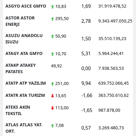
1,69
ASGYO ASCE GMYO
31.919.478,52
10,83
ASTOR ASTOR
295,50
2,78
9.343.497.050,25
ENERJI
ASUZU ANADOLU
50,90
1,50
35.510.139,23
ISUZU
5,31
ATAGY ATA GMYO
5.964.244,41
10,70
ATAKP ATAKEY
49,92
0,00
7.938.563,53
PATATES
9,94
ATATP ATP YAZILIM
639.752.066,45
251,00
-1,66
ATATR ATA TURIZM
363.750.610,62
13,65
ATEKS AKIN
113,00
-1,65
987.878,00
TEKSTIL
ATLAS ATLAS YAT.
7,08
0,57
3.269.480,73
ORT.