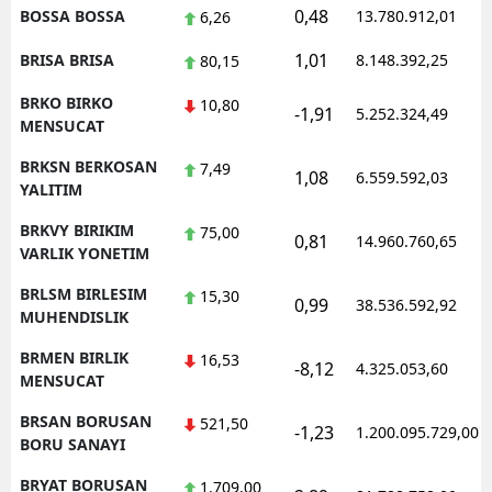
0,48
BOSSA BOSSA
13.780.912,01
6,26
1,01
BRISA BRISA
8.148.392,25
80,15
BRKO BIRKO
10,80
-1,91
5.252.324,49
MENSUCAT
BRKSN BERKOSAN
7,49
1,08
6.559.592,03
YALITIM
BRKVY BIRIKIM
75,00
0,81
14.960.760,65
VARLIK YONETIM
BRLSM BIRLESIM
15,30
0,99
38.536.592,92
MUHENDISLIK
BRMEN BIRLIK
16,53
-8,12
4.325.053,60
MENSUCAT
BRSAN BORUSAN
521,50
-1,23
1.200.095.729,00
BORU SANAYI
BRYAT BORUSAN
1.709,00