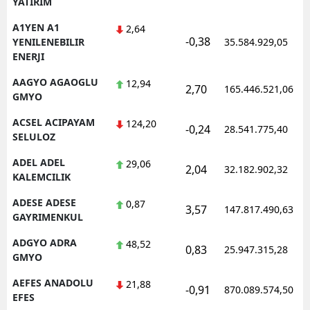
YATIRIM
Edirne
A1YEN A1
2,64
-0,38
YENILENEBILIR
35.584.929,05
Elazığ
ENERJI
Erzincan
AAGYO AGAOGLU
12,94
2,70
165.446.521,06
GMYO
Erzurum
ACSEL ACIPAYAM
124,20
-0,24
28.541.775,40
Eskişehir
SELULOZ
Gaziantep
ADEL ADEL
29,06
2,04
32.182.902,32
KALEMCILIK
Giresun
ADESE ADESE
0,87
3,57
147.817.490,63
Gümüşhane
GAYRIMENKUL
ADGYO ADRA
48,52
Hakkari
0,83
25.947.315,28
GMYO
Hatay
AEFES ANADOLU
21,88
-0,91
870.089.574,50
EFES
Isparta