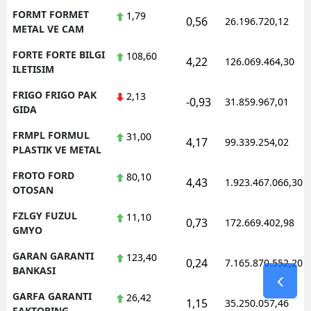
FORMT FORMET
1,79
0,56
26.196.720,12
METAL VE CAM
FORTE FORTE BILGI
108,60
4,22
126.069.464,30
ILETISIM
FRIGO FRIGO PAK
2,13
-0,93
31.859.967,01
GIDA
FRMPL FORMUL
31,00
4,17
99.339.254,02
PLASTIK VE METAL
FROTO FORD
80,10
4,43
1.923.467.066,30
OTOSAN
FZLGY FUZUL
11,10
0,73
172.669.402,98
GMYO
GARAN GARANTI
123,40
0,24
7.165.870.552,20
BANKASI
GARFA GARANTI
26,42
1,15
35.250.057,46
FAKTORING