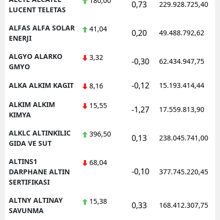
180,00
0,73
229.928.725,40
LUCENT TELETAS
Yozgat
ALFAS ALFA SOLAR
41,04
0,20
49.488.792,62
ENERJI
Zonguldak
ALGYO ALARKO
3,32
Aksaray
-0,30
62.434.947,75
GMYO
Bayburt
-0,12
ALKA ALKIM KAGIT
15.193.414,44
8,16
Karaman
ALKIM ALKIM
15,55
-1,27
17.559.813,90
KIMYA
Kırıkkale
ALKLC ALTINKILIC
396,50
0,13
238.045.741,00
Batman
GIDA VE SUT
Şırnak
ALTINS1
68,04
-0,10
DARPHANE ALTIN
377.745.220,45
Bartın
SERTIFIKASI
Ardahan
ALTNY ALTINAY
15,38
0,33
168.412.307,75
SAVUNMA
Iğdır