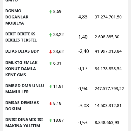
DGNMO
8,69
4,83
DOGANLAR
37.274.701,50
MOBILYA
DIRIT DIRITEKS
23,22
1,40
2.608.885,30
DIRILIS TEKSTIL
-2,40
DITAS DITAS BDY
41.997.013,84
23,62
DMLKTG EMLAK
6,01
0,17
KONUT DAMLA
34.178.858,54
KENT GMS
DMRGD DMR UNLU
11,81
0,94
247.577.793,22
MAMULLER
DMSAS DEMISAS
8,18
-3,08
14.503.312,81
DOKUM
DNISI DINAMIK ISI
18,87
0,53
8.848.663,93
MAKINA YALITIM