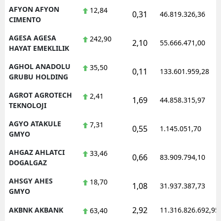
AFYON AFYON
12,84
0,31
Mersin
46.819.326,36
CIMENTO
İstanbul
AGESA AGESA
242,90
2,10
55.666.471,00
HAYAT EMEKLILIK
İzmir
AGHOL ANADOLU
35,50
0,11
133.601.959,28
Kars
GRUBU HOLDING
Kastamonu
AGROT AGROTECH
2,41
1,69
44.858.315,97
TEKNOLOJI
Kayseri
AGYO ATAKULE
7,31
0,55
1.145.051,70
GMYO
Kırklareli
AHGAZ AHLATCI
33,46
Kırşehir
0,66
83.909.794,10
DOGALGAZ
Kocaeli
AHSGY AHES
18,70
1,08
31.937.387,73
GMYO
Konya
2,92
AKBNK AKBANK
11.316.826.692,95
63,40
Kütahya