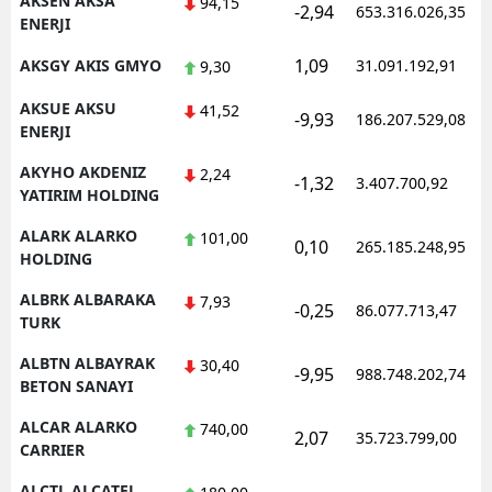
AKSEN AKSA
94,15
-2,94
653.316.026,35
ENERJI
Samsun
1,09
AKSGY AKIS GMYO
31.091.192,91
9,30
Siirt
AKSUE AKSU
41,52
-9,93
186.207.529,08
Sinop
ENERJI
AKYHO AKDENIZ
Sivas
2,24
-1,32
3.407.700,92
YATIRIM HOLDING
Tekirdağ
ALARK ALARKO
101,00
0,10
265.185.248,95
HOLDING
Tokat
ALBRK ALBARAKA
7,93
Trabzon
-0,25
86.077.713,47
TURK
Tunceli
ALBTN ALBAYRAK
30,40
-9,95
988.748.202,74
BETON SANAYI
Şanlıurfa
ALCAR ALARKO
740,00
2,07
35.723.799,00
Uşak
CARRIER
Van
ALCTL ALCATEL