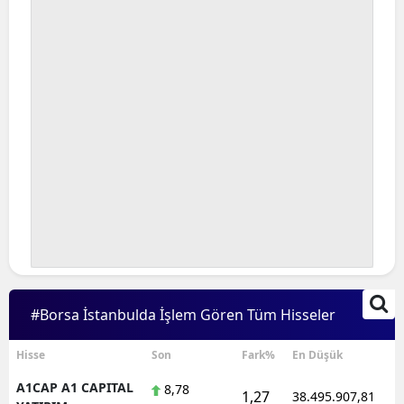
Bilecik
Bingöl
Bitlis
Bolu
Burdur
Bursa
Çanakkale
Çankırı
#Borsa İstanbulda İşlem Gören Tüm Hisseler
Çorum
Denizli
Hisse
Son
Fark%
En Düşük
A1CAP A1 CAPITAL
8,78
Diyarbakır
1,27
38.495.907,81