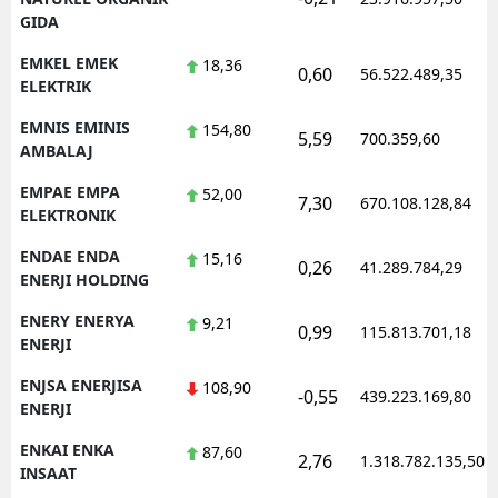
GIDA
EMKEL EMEK
18,36
0,60
56.522.489,35
ELEKTRIK
EMNIS EMINIS
154,80
5,59
700.359,60
AMBALAJ
EMPAE EMPA
52,00
7,30
670.108.128,84
ELEKTRONIK
ENDAE ENDA
15,16
0,26
41.289.784,29
ENERJI HOLDING
ENERY ENERYA
9,21
0,99
115.813.701,18
ENERJI
ENJSA ENERJISA
108,90
-0,55
439.223.169,80
ENERJI
ENKAI ENKA
87,60
2,76
1.318.782.135,50
INSAAT