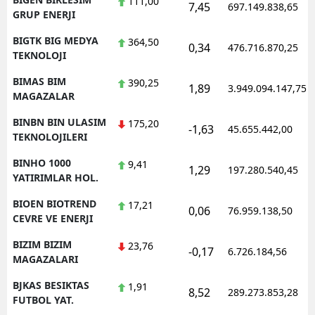
111,00
7,45
697.149.838,65
GRUP ENERJI
BIGTK BIG MEDYA
364,50
0,34
476.716.870,25
TEKNOLOJI
BIMAS BIM
390,25
1,89
3.949.094.147,75
MAGAZALAR
BINBN BIN ULASIM
175,20
-1,63
45.655.442,00
TEKNOLOJILERI
BINHO 1000
9,41
1,29
197.280.540,45
YATIRIMLAR HOL.
BIOEN BIOTREND
17,21
0,06
76.959.138,50
CEVRE VE ENERJI
BIZIM BIZIM
23,76
-0,17
6.726.184,56
MAGAZALARI
BJKAS BESIKTAS
1,91
8,52
289.273.853,28
FUTBOL YAT.