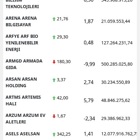
TEKNOLOJILERI
ARENA ARENA
21,76
1,87
21.059.553,44
BILGISAYAR
ARFYE ARF BIO
29,30
0,48
YENILENEBILIR
127.264.231,74
ENERJI
ARMGD ARMADA
180,30
-9,99
500.285.025,80
GIDA
ARSAN ARSAN
3,37
2,74
30.234.550,89
HOLDING
ARTMS ARTEMIS
42,00
5,79
48.846.275,62
HALI
ARZUM ARZUM EV
1,67
-2,34
29.386.962,33
ALETLERI
1,41
ASELS ASELSAN
12.077.916.762,75
342,25