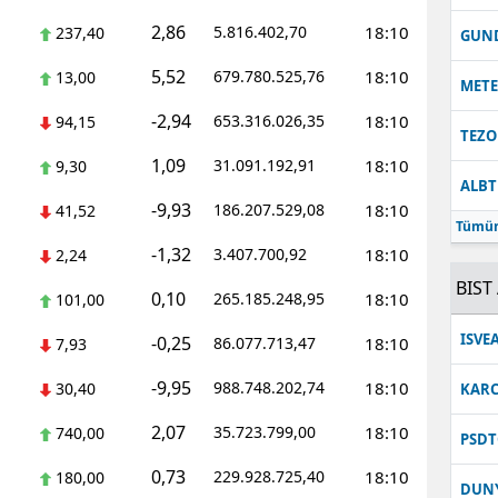
2,86
5.816.402,70
18:10
237,40
Malatya
GUN
5,52
679.780.525,76
18:10
13,00
Manisa
MET
-2,94
653.316.026,35
18:10
94,15
Kahramanmaraş
TEZO
1,09
31.091.192,91
18:10
9,30
Mardin
ALB
-9,93
186.207.529,08
18:10
41,52
Muğla
Tümün
-1,32
3.407.700,92
18:10
2,24
Muş
BIST 
0,10
265.185.248,95
18:10
101,00
Nevşehir
ISVE
-0,25
86.077.713,47
18:10
7,93
Niğde
-9,95
988.748.202,74
18:10
30,40
KARC
Ordu
2,07
35.723.799,00
18:10
740,00
PSDT
Rize
0,73
229.928.725,40
18:10
180,00
DUN
Sakarya