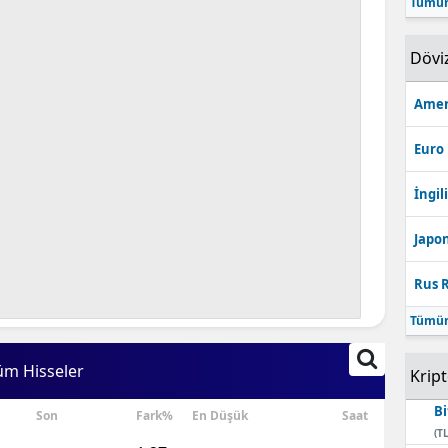
Tümün
Bilecik
Dövi
Bingöl
Bitlis
Amer
Bolu
Euro
Burdur
İngili
Bursa
Japon
Çanakkale
Rus R
Çankırı
Tümün
Çorum
üm Hisseler
Krip
Denizli
Bi
Son
Fark%
En Düşük
Saat
Diyarbakır
(TL