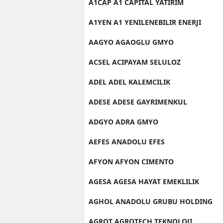
A1CAP A1 CAPITAL YATIRIM
A1YEN A1 YENILENEBILIR ENERJI
AAGYO AGAOGLU GMYO
ACSEL ACIPAYAM SELULOZ
ADEL ADEL KALEMCILIK
ADESE ADESE GAYRIMENKUL
ADGYO ADRA GMYO
AEFES ANADOLU EFES
AFYON AFYON CIMENTO
AGESA AGESA HAYAT EMEKLILIK
AGHOL ANADOLU GRUBU HOLDING
AGROT AGROTECH TEKNOLOJI