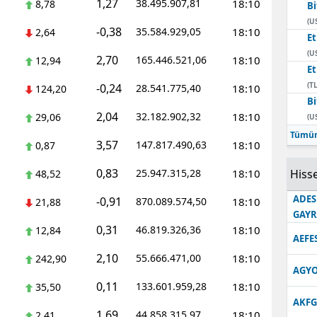
1,27
38.495.907,81
18:10
8,78
Bi
Edirne
(U
-0,38
35.584.929,05
18:10
2,64
E
Elazığ
(U
2,70
165.446.521,06
18:10
12,94
E
Erzincan
(TL
-0,24
28.541.775,40
18:10
124,20
Bi
Erzurum
2,04
32.182.902,32
18:10
29,06
(U
Eskişehir
Tümün
3,57
147.817.490,63
18:10
0,87
Gaziantep
0,83
25.947.315,28
18:10
Hisse
48,52
Giresun
ADES
-0,91
870.089.574,50
18:10
21,88
GAY
Gümüşhane
0,31
46.819.326,36
18:10
12,84
AEFE
Hakkari
2,10
55.666.471,00
18:10
242,90
AGYO
Hatay
0,11
133.601.959,28
18:10
35,50
AKFG
Isparta
1,69
44.858.315,97
18:10
2,41