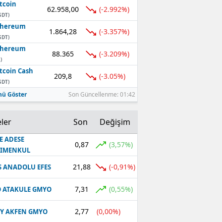
tcoin
62.958,00
(-2.992%)
SDT)
thereum
1.864,28
(-3.357%)
SDT)
thereum
88.365
(-3.209%)
)
tcoin Cash
209,8
(-3.05%)
SDT)
ü Göster
Son Güncellenme: 01:42
ler
Son
Değişim
E ADESE
0,87
(3,57%)
RIMENKUL
21,88
(-0,91%)
S ANADOLU EFES
7,31
(0,55%)
 ATAKULE GMYO
2,77
(0,00%)
Y AKFEN GMYO