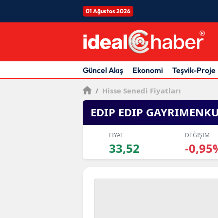
01 Ağustos 2026
Güncel Akış
Ekonomi
Teşvik-Proje
/
Hisse Senedi Fiyatları
EDIP EDIP GAYRIMENK
FİYAT
DEĞİŞİM
33,52
-0,95