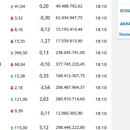
0,20
49.488.792,62
18:10
41,04
Samsun
ECO
-0,30
62.434.947,75
18:10
3,32
Siirt
AKH
-0,12
15.193.414,44
18:10
8,16
Sinop
Tümün
-1,27
17.559.813,90
18:10
15,55
Sivas
0,13
238.045.741,00
18:10
396,50
Tekirdağ
-0,10
I
377.745.220,45
18:10
68,04
Tokat
0,33
168.412.307,75
18:10
15,38
Trabzon
-3,54
206.487.964,37
18:10
2,18
Tunceli
2,63
280.910.714,60
18:10
121,00
Şanlıurfa
9,39
-0,11
12.060.305,90
18:10
Uşak
5,12
298.446.222,80
18:10
115,00
Van