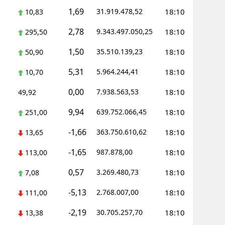
1,69
31.919.478,52
18:10
10,83
Yalova
2,78
9.343.497.050,25
18:10
295,50
Karabük
1,50
35.510.139,23
18:10
50,90
Kilis
5,31
5.964.244,41
18:10
10,70
Osmaniye
0,00
7.938.563,53
18:10
49,92
Düzce
9,94
639.752.066,45
18:10
251,00
-1,66
363.750.610,62
18:10
13,65
-1,65
987.878,00
18:10
113,00
0,57
3.269.480,73
18:10
7,08
-5,13
2.768.007,00
18:10
111,00
-2,19
30.705.257,70
18:10
13,38