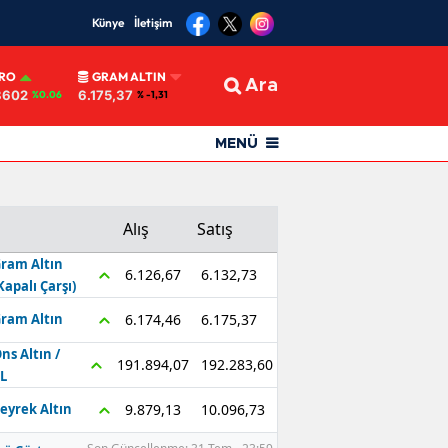
Künye
İletişim
RO
GRAM ALTIN
Ara
8602
6.175,37
%0.06
% -1,31
MENÜ
Alış
Satış
ram Altın
6.132,73
6.126,67
Kapalı Çarşı)
6.175,37
6.174,46
ram Altın
ns Altın /
192.283,60
191.894,07
L
10.096,73
9.879,13
eyrek Altın