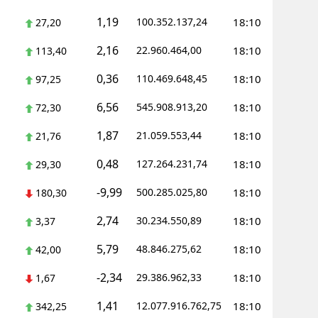
1,19
100.352.137,24
18:10
27,20
Yozgat
2,16
22.960.464,00
18:10
113,40
Zonguldak
0,36
110.469.648,45
18:10
97,25
Aksaray
6,56
545.908.913,20
18:10
72,30
Bayburt
1,87
21.059.553,44
18:10
21,76
Karaman
0,48
127.264.231,74
18:10
29,30
Kırıkkale
-9,99
500.285.025,80
18:10
180,30
Batman
2,74
30.234.550,89
18:10
3,37
Şırnak
5,79
48.846.275,62
18:10
42,00
Bartın
-2,34
29.386.962,33
18:10
1,67
Ardahan
1,41
12.077.916.762,75
18:10
342,25
Iğdır