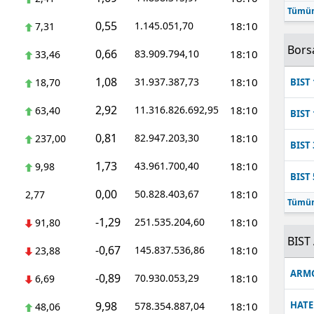
Tümün
Mersin
0,55
1.145.051,70
18:10
7,31
İstanbul
Bors
0,66
83.909.794,10
18:10
33,46
İzmir
1,08
31.937.387,73
18:10
18,70
BIST 
Kars
2,92
11.316.826.692,95
18:10
63,40
BIST 
Kastamonu
0,81
82.947.203,30
18:10
237,00
BIST 
Kayseri
1,73
43.961.700,40
18:10
9,98
BIST 
Kırklareli
0,00
50.828.403,67
18:10
2,77
Tümün
Kırşehir
-1,29
251.535.204,60
18:10
91,80
BIST 
-0,67
Kocaeli
145.837.536,86
18:10
23,88
ARM
-0,89
70.930.053,29
18:10
Konya
6,69
9,98
HATE
578.354.887,04
18:10
48,06
Kütahya