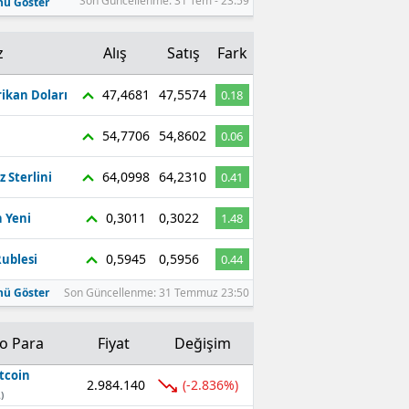
Son Güncellenme: 31 Tem - 23:59
ü Göster
z
Alış
Satış
Fark
47,4681
47,5574
ikan Doları
0.18
54,7706
54,8602
0.06
64,0998
64,2310
z Sterlini
0.41
0,3011
0,3022
 Yeni
1.48
0,5945
0,5956
ublesi
0.44
ü Göster
Son Güncellenme: 31 Temmuz 23:50
to Para
Fiyat
Değişim
tcoin
2.984.140
(-2.836%)
)