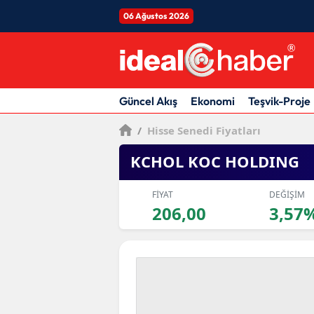
06 Ağustos 2026
Güncel Akış
Ekonomi
Teşvik-Proje
/
Hisse Senedi Fiyatları
KCHOL KOC HOLDING
FİYAT
DEĞİŞİM
206,00
3,57