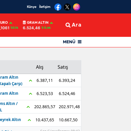
Künye
İletişim
EURO
GRAM ALTIN
Ara
,1061
6.524,46
%0.14
% 0,44
MENÜ
Alış
Satış
ram Altın
6.393,24
6.387,11
Kapalı Çarşı)
6.524,46
6.523,53
ram Altın
ns Altın /
202.971,48
202.865,57
L
10.667,50
10.437,65
eyrek Altın