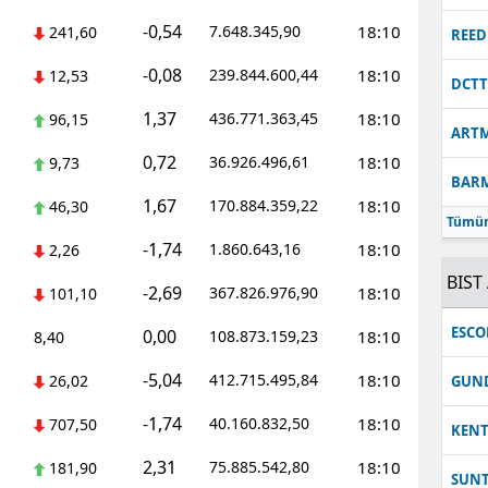
-0,54
7.648.345,90
18:10
241,60
Malatya
REED
-0,08
239.844.600,44
18:10
12,53
Manisa
DCT
1,37
436.771.363,45
18:10
96,15
Kahramanmaraş
ART
0,72
36.926.496,61
18:10
9,73
Mardin
BAR
1,67
170.884.359,22
18:10
46,30
Muğla
Tümün
-1,74
1.860.643,16
18:10
2,26
Muş
BIST 
-2,69
367.826.976,90
18:10
101,10
Nevşehir
ESC
0,00
108.873.159,23
18:10
8,40
Niğde
-5,04
412.715.495,84
18:10
26,02
GUN
Ordu
-1,74
40.160.832,50
18:10
707,50
KEN
Rize
2,31
75.885.542,80
18:10
181,90
SUN
Sakarya