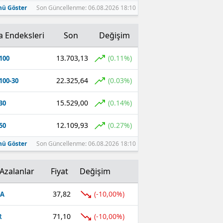
ü Göster
Son Güncellenme: 06.08.2026 18:10
a Endeksleri
Son
Değişim
13.703,13
(0.11%)
100
22.325,64
(0.03%)
100-30
15.529,00
(0.14%)
30
12.109,93
(0.27%)
50
ü Göster
Son Güncellenme: 06.08.2026 18:10
Azalanlar
Fiyat
Değişim
37,82
(-10,00%)
FA
71,10
(-10,00%)
R