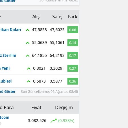
Son Güncellenme: 08:42
ü Göster
z
Alış
Satış
Fark
47,5853
47,6025
ikan Doları
0.06
55,0689
55,1061
0.14
64,1855
64,2193
z Sterlini
0.17
0,3021
0,3029
 Yeni
0.27
0,5873
0,5877
ublesi
0.36
ü Göster
Son Güncellenme: 06 Ağustos 08:40
to Para
Fiyat
Değişim
tcoin
3.082.526
(0.938%)
)