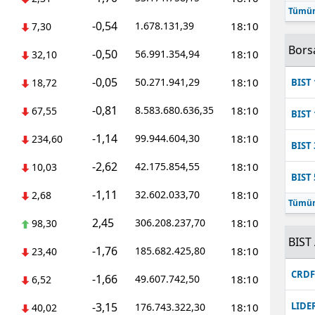
Tümün
Mersin
-0,54
1.678.131,39
18:10
7,30
İstanbul
Bors
-0,50
56.991.354,94
18:10
32,10
İzmir
-0,05
50.271.941,29
18:10
18,72
BIST 
Kars
-0,81
8.583.680.636,35
18:10
67,55
BIST 
Kastamonu
-1,14
99.944.604,30
18:10
234,60
BIST 
Kayseri
-2,62
42.175.854,55
18:10
10,03
BIST 
Kırklareli
-1,11
32.602.033,70
18:10
2,68
Tümün
Kırşehir
2,45
306.208.237,70
18:10
98,30
BIST 
-1,76
Kocaeli
185.682.425,80
18:10
23,40
CRD
-1,66
49.607.742,50
18:10
Konya
6,52
-3,15
LIDE
176.743.322,30
18:10
40,02
Kütahya