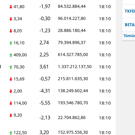
-1,97
84.532.884,44
18:10
41,80
Samsun
TKFE
-0,30
96.014.227,80
18:10
3,34
Siirt
BETA
-1,23
28.886.180,44
18:10
8,05
Sinop
Tümün
2,74
79.394.896,37
18:10
16,10
Sivas
2,25
614.327.785,00
18:10
409,00
Tekirdağ
3,61
I
1.337.212.137,50
18:10
70,30
Tokat
-0,57
215.811.635,30
18:10
15,69
Trabzon
-4,31
138.249.602,44
18:10
2,00
Tunceli
-5,55
193.546.780,70
18:10
114,00
Şanlıurfa
9,20
-2,13
22.704.862,86
18:10
Uşak
3,20
152.975.556,30
18:10
122,50
Van