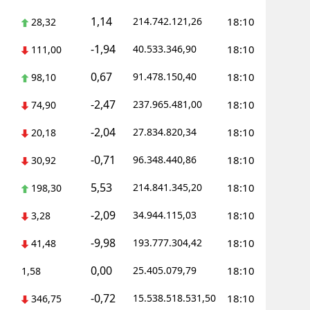
1,14
214.742.121,26
18:10
28,32
Yozgat
-1,94
40.533.346,90
18:10
111,00
Zonguldak
0,67
91.478.150,40
18:10
98,10
Aksaray
-2,47
237.965.481,00
18:10
74,90
Bayburt
-2,04
27.834.820,34
18:10
20,18
Karaman
-0,71
96.348.440,86
18:10
30,92
Kırıkkale
5,53
214.841.345,20
18:10
198,30
Batman
-2,09
34.944.115,03
18:10
3,28
Şırnak
-9,98
193.777.304,42
18:10
41,48
Bartın
0,00
25.405.079,79
18:10
1,58
Ardahan
-0,72
15.538.518.531,50
18:10
346,75
Iğdır