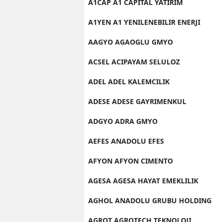
A1CAP A1 CAPITAL YATIRIM
A1YEN A1 YENILENEBILIR ENERJI
AAGYO AGAOGLU GMYO
ACSEL ACIPAYAM SELULOZ
ADEL ADEL KALEMCILIK
ADESE ADESE GAYRIMENKUL
ADGYO ADRA GMYO
AEFES ANADOLU EFES
AFYON AFYON CIMENTO
AGESA AGESA HAYAT EMEKLILIK
AGHOL ANADOLU GRUBU HOLDING
AGROT AGROTECH TEKNOLOJI