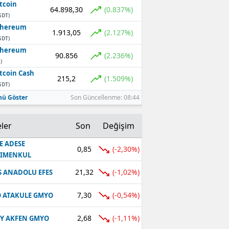
tcoin
64.898,30
(0.837%)
SDT)
thereum
1.913,05
(2.127%)
SDT)
thereum
90.856
(2.236%)
)
tcoin Cash
215,2
(1.509%)
SDT)
ü Göster
Son Güncellenme: 08:44
ler
Son
Değişim
E ADESE
0,85
(-2,30%)
RIMENKUL
21,32
(-1,02%)
S ANADOLU EFES
7,30
(-0,54%)
 ATAKULE GMYO
2,68
(-1,11%)
Y AKFEN GMYO