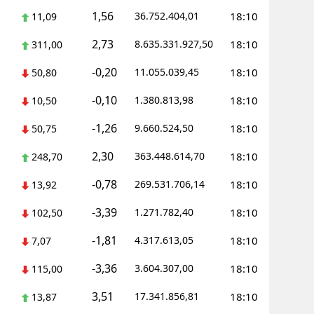
1,56
36.752.404,01
18:10
11,09
Yalova
2,73
8.635.331.927,50
18:10
311,00
Karabük
-0,20
11.055.039,45
18:10
50,80
Kilis
-0,10
1.380.813,98
18:10
10,50
Osmaniye
-1,26
9.660.524,50
18:10
50,75
Düzce
2,30
363.448.614,70
18:10
248,70
-0,78
269.531.706,14
18:10
13,92
-3,39
1.271.782,40
18:10
102,50
-1,81
4.317.613,05
18:10
7,07
-3,36
3.604.307,00
18:10
115,00
3,51
17.341.856,81
18:10
13,87