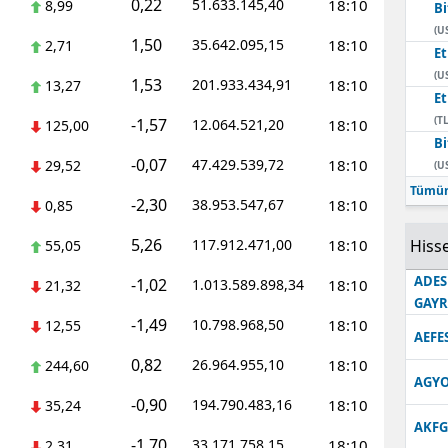
0,22
51.633.145,40
18:10
8,99
Bi
Edirne
(U
1,50
35.642.095,15
18:10
2,71
E
Elazığ
(U
1,53
201.933.434,91
18:10
13,27
E
Erzincan
(TL
-1,57
12.064.521,20
18:10
125,00
Bi
Erzurum
-0,07
47.429.539,72
18:10
29,52
(U
Eskişehir
Tümün
-2,30
38.953.547,67
18:10
0,85
Gaziantep
5,26
117.912.471,00
18:10
Hisse
55,05
Giresun
ADES
-1,02
1.013.589.898,34
18:10
21,32
GAY
Gümüşhane
-1,49
10.798.968,50
18:10
12,55
AEFE
Hakkari
0,82
26.964.955,10
18:10
244,60
AGYO
Hatay
-0,90
194.790.483,16
18:10
35,24
AKFG
Isparta
-1,70
33.171.758,15
18:10
2,31