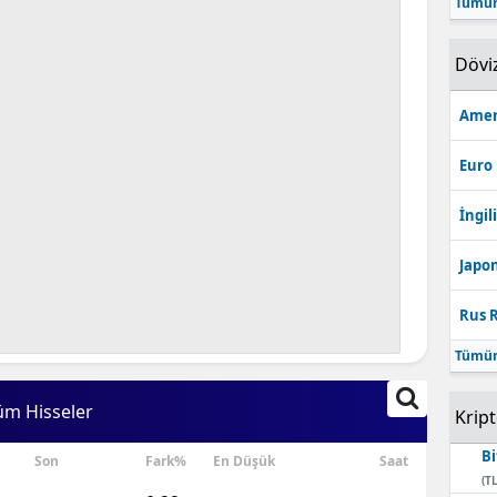
Tümün
Bilecik
Dövi
Bingöl
Bitlis
Amer
Bolu
Euro
Burdur
İngili
Bursa
Japon
Çanakkale
Rus R
Çankırı
Tümün
Çorum
üm Hisseler
Krip
Denizli
Bi
Son
Fark%
En Düşük
Saat
Diyarbakır
(TL