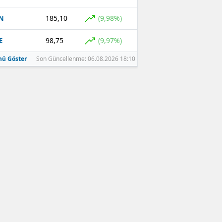
185,10
(9,98%)
N
98,75
(9,97%)
E
ü Göster
Son Güncellenme: 06.08.2026 18:10