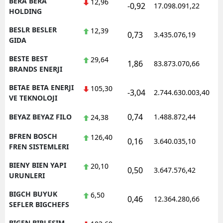
BERA BERA
12,96
-0,92
17.098.091,22
1
HOLDING
BESLR BESLER
12,39
0,73
3.435.076,19
1
GIDA
BESTE BEST
29,64
1,86
83.873.070,66
1
BRANDS ENERJI
BETAE BETA ENERJI
105,30
-3,04
2.744.630.003,40
1
VE TEKNOLOJI
0,74
BEYAZ BEYAZ FILO
1.488.872,44
1
24,38
BFREN BOSCH
126,40
0,16
3.640.035,10
1
FREN SISTEMLERI
BIENY BIEN YAPI
20,10
0,50
3.647.576,42
1
URUNLERI
BIGCH BUYUK
6,50
0,46
12.364.280,66
1
SEFLER BIGCHEFS
BIGEN BIRLESIM