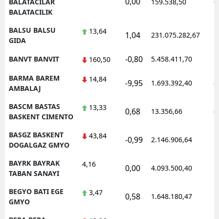
0,00
0
BALATACILAR
159.538,50
BALATACILIK
BALSU BALSU
13,64
1,04
231.075.282,67
1
GIDA
-0,80
BANVT BANVIT
5.458.411,70
1
160,50
BARMA BAREM
14,84
-9,95
1.693.392,40
0
AMBALAJ
BASCM BASTAS
13,33
0,68
13.356,66
0
BASKENT CIMENTO
BASGZ BASKENT
43,84
-0,99
2.146.906,64
1
DOGALGAZ GMYO
BAYRK BAYRAK
4,16
0,00
4.093.500,40
1
TABAN SANAYI
BEGYO BATI EGE
3,47
0,58
1.648.180,47
1
GMYO