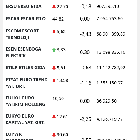
-0,18
ERSU ERSU GIDA
967.295,10
1
22,70
0,00
ESCAR ESCAR FILO
7.954.763,60
1
44,82
ESCOM ESCORT
5,62
-2,43
68.901.399,89
1
TEKNOLOJI
ESEN ESENBOGA
3,33
0,30
13.098.835,16
1
ELEKTRIK
-0,68
ETILR ETILER GIDA
11.142.782,92
1
5,81
ETYAT EURO TREND
13,58
-1,16
1.555.150,97
1
YAT. ORT.
EUHOL EURO
10,50
0,00
86.929,50
0
YATIRIM HOLDING
EUKYO EURO
12,61
-2,25
4.196.719,77
1
KAPITAL YAT. ORT.
EUPWR
90,60