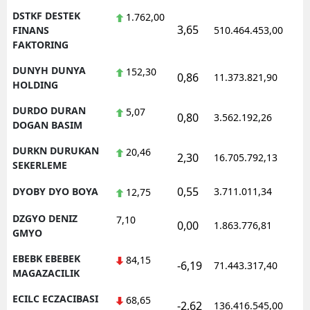
DSTKF DESTEK
1.762,00
3,65
1
FINANS
510.464.453,00
FAKTORING
DUNYH DUNYA
152,30
0,86
11.373.821,90
1
HOLDING
DURDO DURAN
5,07
0,80
3.562.192,26
1
DOGAN BASIM
DURKN DURUKAN
20,46
2,30
16.705.792,13
1
SEKERLEME
0,55
DYOBY DYO BOYA
3.711.011,34
1
12,75
DZGYO DENIZ
7,10
0,00
1.863.776,81
1
GMYO
EBEBK EBEBEK
84,15
-6,19
71.443.317,40
1
MAGAZACILIK
ECILC ECZACIBASI
68,65
-2,62
136.416.545,00
1