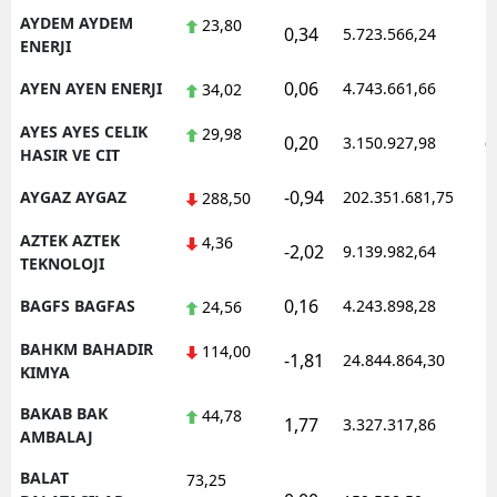
AYDEM AYDEM
23,80
0,34
5.723.566,24
1
ENERJI
0,06
AYEN AYEN ENERJI
4.743.661,66
1
34,02
AYES AYES CELIK
29,98
0,20
3.150.927,98
0
HASIR VE CIT
-0,94
AYGAZ AYGAZ
202.351.681,75
1
288,50
AZTEK AZTEK
4,36
-2,02
9.139.982,64
1
TEKNOLOJI
0,16
BAGFS BAGFAS
4.243.898,28
1
24,56
BAHKM BAHADIR
114,00
-1,81
24.844.864,30
1
KIMYA
BAKAB BAK
44,78
1,77
3.327.317,86
1
AMBALAJ
BALAT
73,25