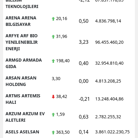
TEKNOLOJILERI
ARENA ARENA
20,16
0,50
4.836.798,14
1
BILGISAYAR
ARFYE ARF BIO
31,96
3,23
1
YENILENEBILIR
96.455.460,20
ENERJI
ARMGD ARMADA
198,40
0,40
32.954.810,40
1
GIDA
ARSAN ARSAN
3,30
0,00
4.813.208,25
1
HOLDING
ARTMS ARTEMIS
38,42
-0,21
13.248.404,86
1
HALI
ARZUM ARZUM EV
1,59
0,63
2.782.255,32
1
ALETLERI
0,14
ASELS ASELSAN
3.861.022.230,75
1
363,50