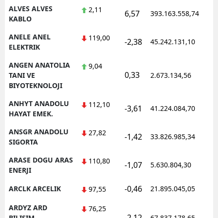
ALVES ALVES
2,11
6,57
393.163.558,74
1
KABLO
Yalova
ANELE ANEL
119,00
Karabük
-2,38
45.242.131,10
1
ELEKTRIK
Kilis
ANGEN ANATOLIA
9,04
0,33
1
TANI VE
2.673.134,56
Osmaniye
BIYOTEKNOLOJI
Düzce
ANHYT ANADOLU
112,10
-3,61
41.224.084,70
1
HAYAT EMEK.
ANSGR ANADOLU
27,82
-1,42
33.826.985,34
1
SIGORTA
ARASE DOGU ARAS
110,80
-1,07
5.630.804,30
1
ENERJI
-0,46
ARCLK ARCELIK
21.895.045,05
1
97,55
ARDYZ ARD
76,25
-2,12
1
BILISIM
67.837.178,65