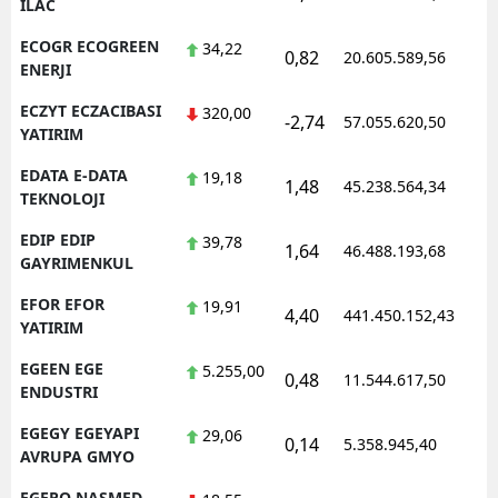
ILAC
ECOGR ECOGREEN
34,22
0,82
20.605.589,56
1
ENERJI
ECZYT ECZACIBASI
320,00
-2,74
57.055.620,50
1
YATIRIM
EDATA E-DATA
19,18
1,48
45.238.564,34
1
TEKNOLOJI
EDIP EDIP
39,78
1,64
46.488.193,68
1
GAYRIMENKUL
EFOR EFOR
19,91
4,40
441.450.152,43
1
YATIRIM
EGEEN EGE
5.255,00
0,48
11.544.617,50
1
ENDUSTRI
EGEGY EGEYAPI
29,06
0,14
5.358.945,40
1
AVRUPA GMYO
EGEPO NASMED