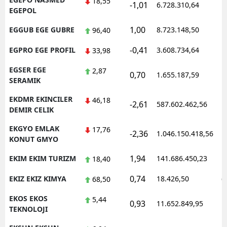
18,55
-1,01
6.728.310,64
1
EGEPOL
1,00
EGGUB EGE GUBRE
8.723.148,50
1
96,40
-0,41
EGPRO EGE PROFIL
3.608.734,64
1
33,98
EGSER EGE
2,87
0,70
1.655.187,59
1
SERAMIK
EKDMR EKINCILER
46,18
-2,61
587.602.462,56
1
DEMIR CELIK
EKGYO EMLAK
17,76
-2,36
1.046.150.418,56
1
KONUT GMYO
1,94
EKIM EKIM TURIZM
141.686.450,23
1
18,40
0,74
EKIZ EKIZ KIMYA
18.426,50
0
68,50
EKOS EKOS
5,44
0,93
11.652.849,95
1
TEKNOLOJI