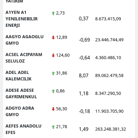
YATIRIM
Edirne
A1YEN A1
2,73
0,37
1
YENILENEBILIR
8.673.415,09
Elazığ
ENERJI
Erzincan
AAGYO AGAOGLU
12,89
-0,69
23.446.744,49
1
GMYO
Erzurum
ACSEL ACIPAYAM
124,60
-0,64
4.360.486,10
1
Eskişehir
SELULOZ
Gaziantep
ADEL ADEL
31,86
8,07
89.062.479,58
1
KALEMCILIK
Giresun
ADESE ADESE
0,86
1,18
8.347.290,50
1
Gümüşhane
GAYRIMENKUL
ADGYO ADRA
56,30
Hakkari
-0,18
11.903.705,90
1
GMYO
Hatay
AEFES ANADOLU
21,78
1,49
263.248.381,32
1
EFES
Isparta