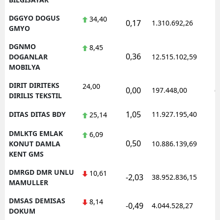
DGGYO DOGUS
34,40
0,17
1.310.692,26
1
GMYO
DGNMO
8,45
0,36
1
DOGANLAR
12.515.102,59
MOBILYA
DIRIT DIRITEKS
24,00
0,00
197.448,00
0
DIRILIS TEKSTIL
1,05
DITAS DITAS BDY
11.927.195,40
1
25,14
DMLKTG EMLAK
6,09
0,50
1
KONUT DAMLA
10.886.139,69
KENT GMS
DMRGD DMR UNLU
10,61
-2,03
38.952.836,15
1
MAMULLER
DMSAS DEMISAS
8,14
-0,49
4.044.528,27
1
DOKUM