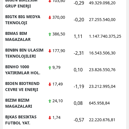
103,60
-0,29
49.329.098,20
1
GRUP ENERJI
BIGTK BIG MEDYA
370,00
-0,20
27.255.540,00
1
TEKNOLOJI
BIMAS BIM
386,50
1,11
1.147.740.375,25
1
MAGAZALAR
BINBN BIN ULASIM
177,90
-2,31
16.543.506,30
1
TEKNOLOJILERI
BINHO 1000
9,79
0,10
23.826.550,76
1
YATIRIMLAR HOL.
BIOEN BIOTREND
17,49
-1,19
23.212.995,04
1
CEVRE VE ENERJI
BIZIM BIZIM
24,10
0,08
645.958,84
1
MAGAZALARI
BJKAS BESIKTAS
1,74
-0,57
22.220.676,81
1
FUTBOL YAT.