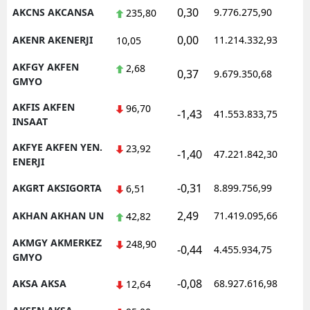
0,30
AKCNS AKCANSA
9.776.275,90
1
235,80
Malatya
0,00
AKENR AKENERJI
11.214.332,93
1
10,05
Manisa
AKFGY AKFEN
2,68
0,37
9.679.350,68
1
Kahramanmaraş
GMYO
Mardin
AKFIS AKFEN
96,70
-1,43
41.553.833,75
1
INSAAT
Muğla
AKFYE AKFEN YEN.
23,92
-1,40
47.221.842,30
1
ENERJI
Muş
-0,31
AKGRT AKSIGORTA
8.899.756,99
1
6,51
Nevşehir
2,49
AKHAN AKHAN UN
71.419.095,66
1
42,82
Niğde
AKMGY AKMERKEZ
248,90
Ordu
-0,44
4.455.934,75
1
GMYO
Rize
-0,08
AKSA AKSA
68.927.616,98
1
12,64
Sakarya