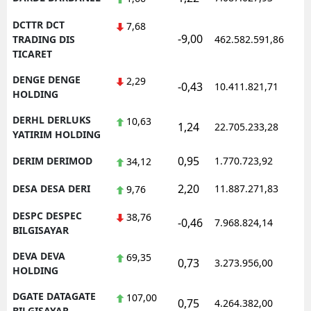
DCTTR DCT
7,68
-9,00
1
TRADING DIS
462.582.591,86
TICARET
DENGE DENGE
2,29
-0,43
10.411.821,71
1
HOLDING
DERHL DERLUKS
10,63
1,24
22.705.233,28
1
YATIRIM HOLDING
0,95
DERIM DERIMOD
1.770.723,92
1
34,12
2,20
DESA DESA DERI
11.887.271,83
1
9,76
DESPC DESPEC
38,76
-0,46
7.968.824,14
1
BILGISAYAR
DEVA DEVA
69,35
0,73
3.273.956,00
1
HOLDING
DGATE DATAGATE
107,00
0,75
4.264.382,00
1
BILGISAYAR