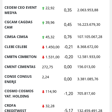
CEOEM CEO EVENT
22,92
0,35
2.063.953,88
1
MEDYA
CGCAM CAGDAS
39,96
0,45
16.223.679,30
1
CAM
0,76
CIMSA CIMSA
107.105.067,28
1
45,32
-0,21
CLEBI CELEBI
8.368.672,00
1
1.450,00
-0,20
CMBTN CIMBETON
12.581.933,00
1
1.531,00
0,00
CMENT CIMENTAS
156.013,00
0
272,75
CONSE CONSUS
2,24
0,00
3.381.085,76
1
ENERJI
COSMO COSMOS
114,90
-1,20
705.817,60
1
YAT. HOLDING
CRDFA
32,28
-5,17
1
CREDITWEST
132.459.491,28