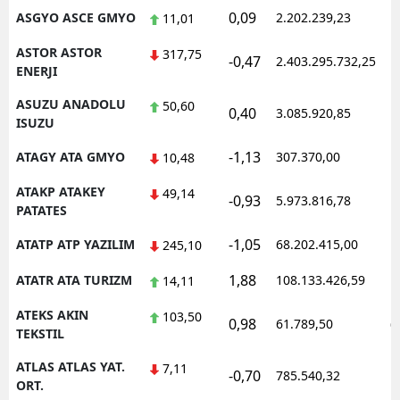
0,09
ASGYO ASCE GMYO
2.202.239,23
1
11,01
ASTOR ASTOR
317,75
-0,47
2.403.295.732,25
1
ENERJI
ASUZU ANADOLU
50,60
0,40
3.085.920,85
1
ISUZU
-1,13
ATAGY ATA GMYO
307.370,00
1
10,48
ATAKP ATAKEY
49,14
-0,93
5.973.816,78
1
PATATES
-1,05
ATATP ATP YAZILIM
68.202.415,00
1
245,10
1,88
ATATR ATA TURIZM
108.133.426,59
1
14,11
ATEKS AKIN
103,50
0,98
61.789,50
0
TEKSTIL
ATLAS ATLAS YAT.
7,11
-0,70
785.540,32
1
ORT.