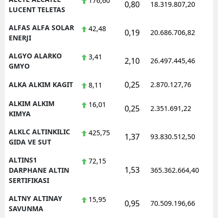
176,60
0,80
18.319.807,20
1
LUCENT TELETAS
Yozgat
ALFAS ALFA SOLAR
42,48
0,19
20.686.706,82
1
ENERJI
Zonguldak
ALGYO ALARKO
3,41
Aksaray
2,10
26.497.445,46
1
GMYO
Bayburt
0,25
ALKA ALKIM KAGIT
2.870.127,76
1
8,11
Karaman
ALKIM ALKIM
16,01
0,25
2.351.691,22
1
KIMYA
Kırıkkale
ALKLC ALTINKILIC
425,75
1,37
93.830.512,50
1
Batman
GIDA VE SUT
Şırnak
ALTINS1
72,15
1,53
1
DARPHANE ALTIN
365.362.664,40
Bartın
SERTIFIKASI
Ardahan
ALTNY ALTINAY
15,95
0,95
70.509.196,66
1
SAVUNMA
Iğdır