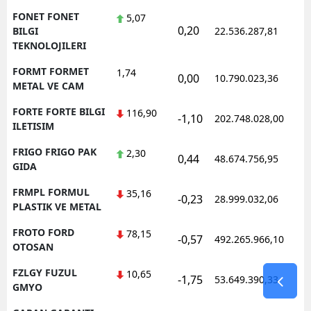
FONET FONET
5,07
0,20
1
BILGI
22.536.287,81
TEKNOLOJILERI
FORMT FORMET
1,74
0,00
10.790.023,36
1
METAL VE CAM
FORTE FORTE BILGI
116,90
-1,10
202.748.028,00
1
ILETISIM
FRIGO FRIGO PAK
2,30
0,44
48.674.756,95
1
GIDA
FRMPL FORMUL
35,16
-0,23
28.999.032,06
1
PLASTIK VE METAL
FROTO FORD
78,15
-0,57
492.265.966,10
1
OTOSAN
FZLGY FUZUL
10,65
-1,75
53.649.390,33
1
GMYO