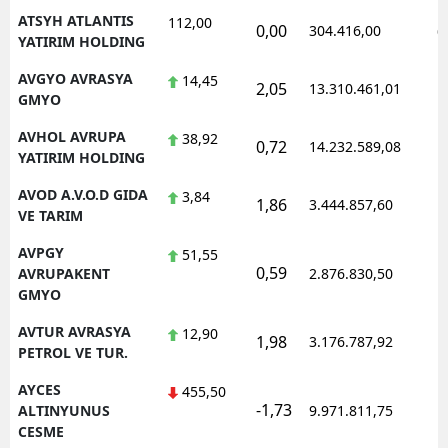
ATSYH ATLANTIS
112,00
0,00
304.416,00
0
YATIRIM HOLDING
AVGYO AVRASYA
14,45
2,05
13.310.461,01
1
GMYO
AVHOL AVRUPA
38,92
0,72
14.232.589,08
1
YATIRIM HOLDING
AVOD A.V.O.D GIDA
3,84
1,86
3.444.857,60
1
VE TARIM
AVPGY
51,55
0,59
1
AVRUPAKENT
2.876.830,50
GMYO
AVTUR AVRASYA
12,90
1,98
3.176.787,92
1
PETROL VE TUR.
AYCES
455,50
-1,73
1
ALTINYUNUS
9.971.811,75
CESME