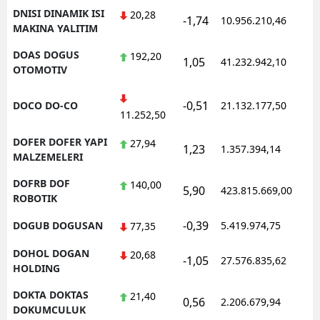
DNISI DINAMIK ISI
20,28
-1,74
10.956.210,46
1
MAKINA YALITIM
DOAS DOGUS
192,20
1,05
41.232.942,10
1
OTOMOTIV
-0,51
DOCO DO-CO
21.132.177,50
1
11.252,50
DOFER DOFER YAPI
27,94
1,23
1.357.394,14
1
MALZEMELERI
DOFRB DOF
140,00
5,90
423.815.669,00
1
ROBOTIK
-0,39
DOGUB DOGUSAN
5.419.974,75
1
77,35
DOHOL DOGAN
20,68
-1,05
27.576.835,62
1
HOLDING
DOKTA DOKTAS
21,40
0,56
2.206.679,94
1
DOKUMCULUK