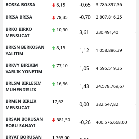
-0,65
BOSSA BOSSA
3.785.897,36
1
6,15
-0,70
BRISA BRISA
2.807.816,25
1
78,35
BRKO BIRKO
10,90
3,61
230.491,40
0
MENSUCAT
BRKSN BERKOSAN
8,15
1,12
1.058.886,39
1
YALITIM
BRKVY BIRIKIM
77,10
1,05
4.595.519,35
1
VARLIK YONETIM
BRLSM BIRLESIM
16,36
1,43
24.578.769,67
1
MUHENDISLIK
BRMEN BIRLIK
17,62
0,00
382.547,82
0
MENSUCAT
BRSAN BORUSAN
581,50
-0,26
406.576.668,00
1
BORU SANAYI
BRYAT BORUSAN
1.765,00