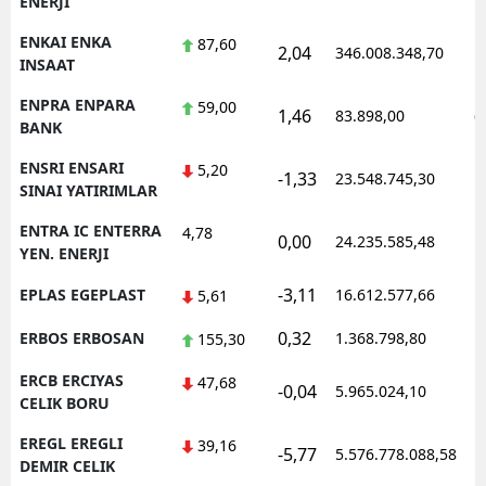
ENERJI
ENKAI ENKA
87,60
2,04
346.008.348,70
1
INSAAT
ENPRA ENPARA
59,00
1,46
83.898,00
0
BANK
ENSRI ENSARI
5,20
-1,33
23.548.745,30
1
SINAI YATIRIMLAR
ENTRA IC ENTERRA
4,78
0,00
24.235.585,48
1
YEN. ENERJI
-3,11
EPLAS EGEPLAST
16.612.577,66
1
5,61
0,32
ERBOS ERBOSAN
1.368.798,80
1
155,30
ERCB ERCIYAS
47,68
-0,04
5.965.024,10
1
CELIK BORU
EREGL EREGLI
39,16
-5,77
5.576.778.088,58
1
DEMIR CELIK