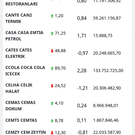
0,80
17.791.506,92
1
RESTORANLARI
CANTE CAN2
1,20
0,84
59.261.156,87
1
TERMIK
CASA CASA EMTIA
71,25
1,71
15.888,75
0
PETROL
CATES CATES
48,88
-0,97
20.248.665,70
1
ELEKTRIK
CCOLA COCA COLA
89,70
2,28
133.752.725,00
1
ICECEK
CELHA CELIK
24,52
-1,21
20.306.482,90
1
HALAT
CEMAS CEMAS
4,10
0,24
8.966.948,01
1
DOKUM
0,11
CEMTS CEMTAS
1.867.846,46
1
8,78
-0,81
CEMZY CEM ZEYTIN
22.033.587,90
1
12,30