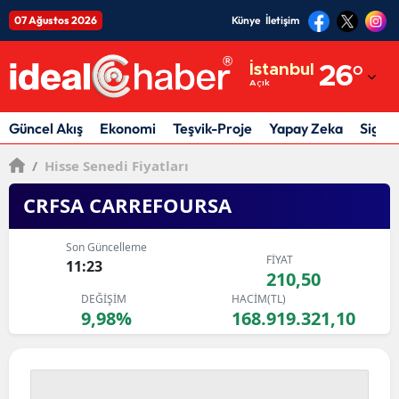
07 Ağustos 2026
Künye
İletişim
Adana
İstanbul
26
°
Açık
Adıyaman
Afyonkarahisar
Güncel Akış
Ekonomi
Teşvik-Proje
Yapay Zeka
Sigor
Ağrı
/
Hisse Senedi Fiyatları
Amasya
CRFSA CARREFOURSA
Ankara
Son Güncelleme
FİYAT
11:23
Antalya
210,50
DEĞİŞİM
HACİM(TL)
Artvin
9,98%
168.919.321,10
Aydın
Balıkesir