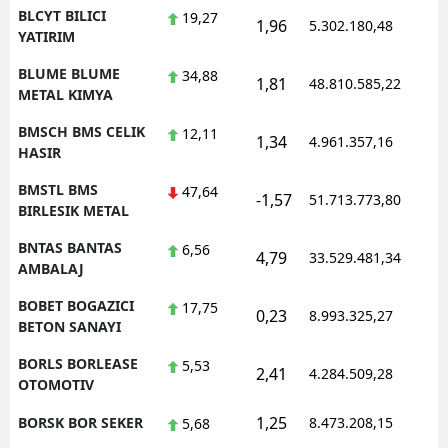
BLCYT BILICI
19,27
1,96
5.302.180,48
1
YATIRIM
BLUME BLUME
34,88
1,81
48.810.585,22
1
METAL KIMYA
BMSCH BMS CELIK
12,11
1,34
4.961.357,16
1
HASIR
BMSTL BMS
47,64
-1,57
51.713.773,80
1
BIRLESIK METAL
BNTAS BANTAS
6,56
4,79
33.529.481,34
1
AMBALAJ
BOBET BOGAZICI
17,75
0,23
8.993.325,27
1
BETON SANAYI
BORLS BORLEASE
5,53
2,41
4.284.509,28
1
OTOMOTIV
1,25
BORSK BOR SEKER
8.473.208,15
1
5,68