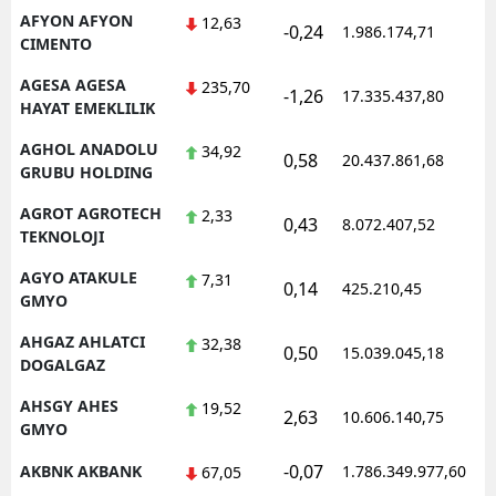
AFYON AFYON
12,63
-0,24
Mersin
1.986.174,71
1
CIMENTO
İstanbul
AGESA AGESA
235,70
-1,26
17.335.437,80
1
HAYAT EMEKLILIK
İzmir
AGHOL ANADOLU
34,92
0,58
20.437.861,68
1
Kars
GRUBU HOLDING
Kastamonu
AGROT AGROTECH
2,33
0,43
8.072.407,52
1
TEKNOLOJI
Kayseri
AGYO ATAKULE
7,31
0,14
425.210,45
1
GMYO
Kırklareli
AHGAZ AHLATCI
32,38
Kırşehir
0,50
15.039.045,18
1
DOGALGAZ
Kocaeli
AHSGY AHES
19,52
2,63
10.606.140,75
1
GMYO
Konya
-0,07
AKBNK AKBANK
1.786.349.977,60
1
67,05
Kütahya