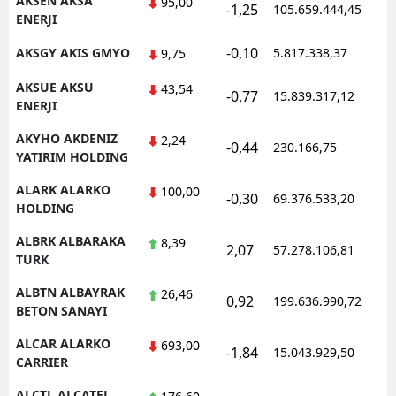
AKSEN AKSA
95,00
-1,25
105.659.444,45
1
ENERJI
Samsun
-0,10
AKSGY AKIS GMYO
5.817.338,37
1
9,75
Siirt
AKSUE AKSU
43,54
-0,77
15.839.317,12
1
Sinop
ENERJI
AKYHO AKDENIZ
Sivas
2,24
-0,44
230.166,75
1
YATIRIM HOLDING
Tekirdağ
ALARK ALARKO
100,00
-0,30
69.376.533,20
1
HOLDING
Tokat
ALBRK ALBARAKA
8,39
Trabzon
2,07
57.278.106,81
1
TURK
Tunceli
ALBTN ALBAYRAK
26,46
0,92
199.636.990,72
1
BETON SANAYI
Şanlıurfa
ALCAR ALARKO
693,00
-1,84
15.043.929,50
1
Uşak
CARRIER
Van
ALCTL ALCATEL