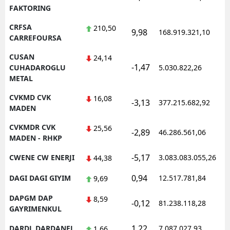
FAKTORING
CRFSA
210,50
9,98
168.919.321,10
1
CARREFOURSA
CUSAN
24,14
-1,47
1
CUHADAROGLU
5.030.822,26
METAL
CVKMD CVK
16,08
-3,13
377.215.682,92
1
MADEN
CVKMDR CVK
25,56
-2,89
46.286.561,06
1
MADEN - RHKP
-5,17
CWENE CW ENERJI
3.083.083.055,26
1
44,38
0,94
DAGI DAGI GIYIM
12.517.781,84
1
9,69
DAPGM DAP
8,59
-0,12
81.238.118,28
1
GAYRIMENKUL
1,22
DARDL DARDANEL
7.087.027,93
1
1,66