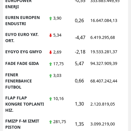
-0,55
1
EUROPOWER
333.685.449,95
ENERJI
EUREN EUROPEN
3,90
0,26
16.647.084,13
1
ENDUSTRI
EUYO EURO YAT.
5,34
-4,47
6.419.295,68
1
ORT.
-2,18
EYGYO EYG GMYO
19.533.281,37
1
2,69
5,47
FADE FADE GIDA
94.327.909,39
1
17,75
FENER
3,03
0,66
1
FENERBAHCE
68.407.242,44
FUTBOL
FLAP FLAP
10,16
1,30
1
KONGRE TOPLANTI
2.120.819,05
HIZ.
FMIZP F-M IZMIT
281,75
1,35
3.099.219,00
1
PISTON