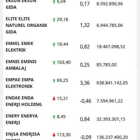
EKSUN EKSUN
6,04
0,17
8.592.890,96
1
GIDA
ELITE ELITE
29,18
1,32
1
NATUREL ORGANIK
6.944.785,06
GIDA
EMKEL EMEK
18,44
0,82
18.467.098,52
1
ELEKTRIK
EMNIS EMINIS
163,40
0,25
85.785,00
0
AMBALAJ
EMPAE EMPA
69,25
3,36
638.841.142,05
1
ELEKTRONIK
ENDAE ENDA
15,21
-0,46
7.594.961,22
1
ENERJI HOLDING
ENERY ENERYA
8,45
0,84
32.393.307,15
1
ENERJI
ENJSA ENERJISA
113,30
-0,09
136.237.400,20
1