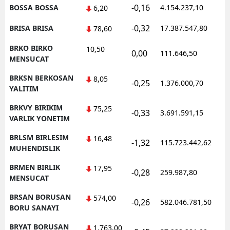
-0,16
BOSSA BOSSA
4.154.237,10
1
6,20
-0,32
BRISA BRISA
17.387.547,80
1
78,60
BRKO BIRKO
10,50
0,00
111.646,50
0
MENSUCAT
BRKSN BERKOSAN
8,05
-0,25
1.376.000,70
1
YALITIM
BRKVY BIRIKIM
75,25
-0,33
3.691.591,15
1
VARLIK YONETIM
BRLSM BIRLESIM
16,48
-1,32
115.723.442,62
1
MUHENDISLIK
BRMEN BIRLIK
17,95
-0,28
259.987,80
0
MENSUCAT
BRSAN BORUSAN
574,00
-0,26
582.046.781,50
1
BORU SANAYI
BRYAT BORUSAN
1.763,00