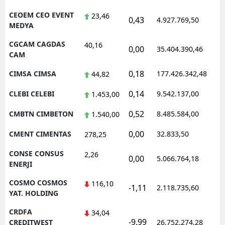
CEOEM CEO EVENT
23,46
0,43
4.927.769,50
1
MEDYA
CGCAM CAGDAS
40,16
0,00
35.404.390,46
1
CAM
0,18
CIMSA CIMSA
177.426.342,48
1
44,82
0,14
CLEBI CELEBI
9.542.137,00
1
1.453,00
0,52
CMBTN CIMBETON
8.485.584,00
1
1.540,00
0,00
CMENT CIMENTAS
32.833,50
0
278,25
CONSE CONSUS
2,26
0,00
5.066.764,18
1
ENERJI
COSMO COSMOS
116,10
-1,11
2.118.735,60
1
YAT. HOLDING
CRDFA
34,04
-9,99
1
CREDITWEST
26.752.274,28