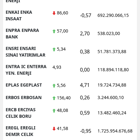
ENERJI
ENKAI ENKA
86,60
-0,57
692.290.066,15
1
INSAAT
ENPRA ENPARA
57,00
2,70
538.023,00
0
BANK
ENSRI ENSARI
5,34
0,38
51.781.373,88
1
SINAI YATIRIMLAR
ENTRA IC ENTERRA
4,93
0,00
118.894.118,80
1
YEN. ENERJI
4,71
EPLAS EGEPLAST
19.724.734,88
1
5,56
0,26
ERBOS ERBOSAN
3.244.600,10
1
156,40
ERCB ERCIYAS
48,08
0,59
13.482.460,24
1
CELIK BORU
EREGL EREGLI
41,58
-0,95
1.725.954.676,68
1
DEMIR CELIK