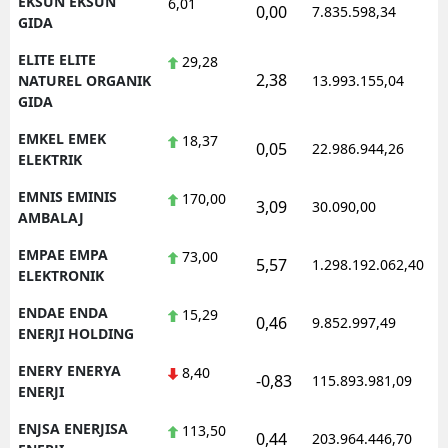
EKSUN EKSUN
6,01
0,00
7.835.598,34
1
GIDA
ELITE ELITE
29,28
2,38
1
NATUREL ORGANIK
13.993.155,04
GIDA
EMKEL EMEK
18,37
0,05
22.986.944,26
1
ELEKTRIK
EMNIS EMINIS
170,00
3,09
30.090,00
0
AMBALAJ
EMPAE EMPA
73,00
5,57
1.298.192.062,40
1
ELEKTRONIK
ENDAE ENDA
15,29
0,46
9.852.997,49
1
ENERJI HOLDING
ENERY ENERYA
8,40
-0,83
115.893.981,09
1
ENERJI
ENJSA ENERJISA
113,50
0,44
203.964.446,70
1