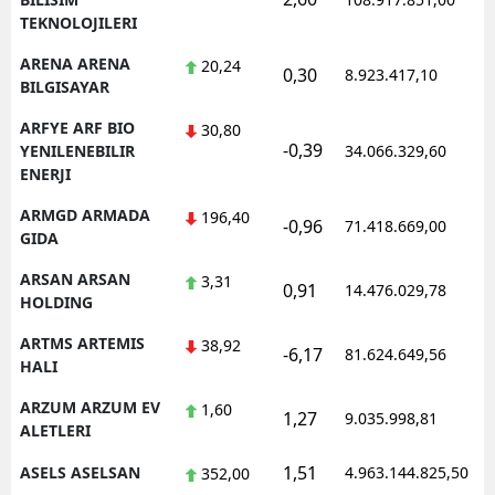
TEKNOLOJILERI
ARENA ARENA
20,24
0,30
8.923.417,10
1
BILGISAYAR
ARFYE ARF BIO
30,80
-0,39
1
YENILENEBILIR
34.066.329,60
ENERJI
ARMGD ARMADA
196,40
-0,96
71.418.669,00
1
GIDA
ARSAN ARSAN
3,31
0,91
14.476.029,78
1
HOLDING
ARTMS ARTEMIS
38,92
-6,17
81.624.649,56
1
HALI
ARZUM ARZUM EV
1,60
1,27
9.035.998,81
1
ALETLERI
1,51
ASELS ASELSAN
4.963.144.825,50
1
352,00