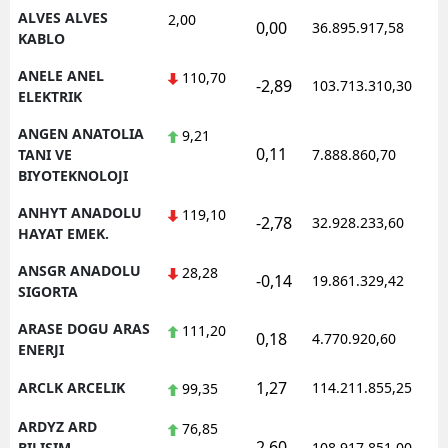
ALVES ALVES
2,00
0,00
36.895.917,58
1
KABLO
Yalova
ANELE ANEL
110,70
Karabük
-2,89
103.713.310,30
1
ELEKTRIK
Kilis
ANGEN ANATOLIA
9,21
0,11
1
TANI VE
7.888.860,70
Osmaniye
BIYOTEKNOLOJI
Düzce
ANHYT ANADOLU
119,10
-2,78
32.928.233,60
1
HAYAT EMEK.
ANSGR ANADOLU
28,28
-0,14
19.861.329,42
1
SIGORTA
ARASE DOGU ARAS
111,20
0,18
4.770.920,60
1
ENERJI
1,27
ARCLK ARCELIK
114.211.855,25
1
99,35
ARDYZ ARD
76,85
2,60
1
BILISIM
108.917.851,00