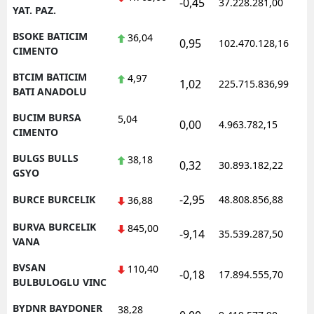
-0,45
37.228.281,00
1
YAT. PAZ.
BSOKE BATICIM
36,04
0,95
102.470.128,16
1
CIMENTO
BTCIM BATICIM
4,97
1,02
225.715.836,99
1
BATI ANADOLU
BUCIM BURSA
5,04
0,00
4.963.782,15
1
CIMENTO
BULGS BULLS
38,18
0,32
30.893.182,22
1
GSYO
-2,95
BURCE BURCELIK
48.808.856,88
1
36,88
BURVA BURCELIK
845,00
-9,14
35.539.287,50
1
VANA
BVSAN
110,40
-0,18
17.894.555,70
1
BULBULOGLU VINC
BYDNR BAYDONER
38,28