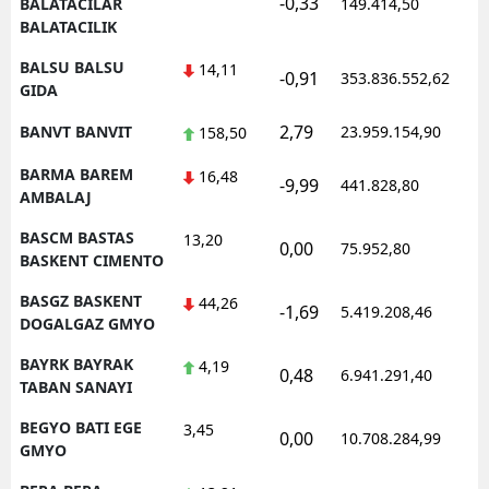
-0,33
0
BALATACILAR
149.414,50
BALATACILIK
BALSU BALSU
14,11
-0,91
353.836.552,62
1
GIDA
2,79
BANVT BANVIT
23.959.154,90
1
158,50
BARMA BAREM
16,48
-9,99
441.828,80
0
AMBALAJ
BASCM BASTAS
13,20
0,00
75.952,80
0
BASKENT CIMENTO
BASGZ BASKENT
44,26
-1,69
5.419.208,46
1
DOGALGAZ GMYO
BAYRK BAYRAK
4,19
0,48
6.941.291,40
1
TABAN SANAYI
BEGYO BATI EGE
3,45
0,00
10.708.284,99
1
GMYO