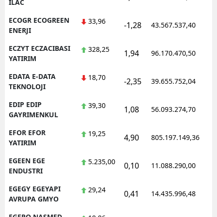
ILAC
ECOGR ECOGREEN
33,96
-1,28
43.567.537,40
1
ENERJI
ECZYT ECZACIBASI
328,25
1,94
96.170.470,50
1
YATIRIM
EDATA E-DATA
18,70
-2,35
39.655.752,04
1
TEKNOLOJI
EDIP EDIP
39,30
1,08
56.093.274,70
1
GAYRIMENKUL
EFOR EFOR
19,25
4,90
805.197.149,36
1
YATIRIM
EGEEN EGE
5.235,00
0,10
11.088.290,00
1
ENDUSTRI
EGEGY EGEYAPI
29,24
0,41
14.435.996,48
1
AVRUPA GMYO
EGEPO NASMED