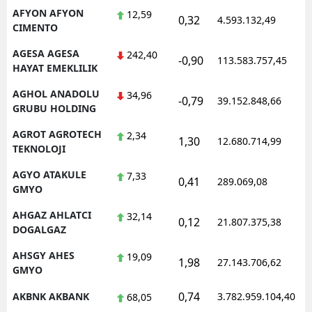
AFYON AFYON
12,59
0,32
Mersin
4.593.132,49
1
CIMENTO
İstanbul
AGESA AGESA
242,40
-0,90
113.583.757,45
1
HAYAT EMEKLILIK
İzmir
AGHOL ANADOLU
34,96
-0,79
39.152.848,66
1
Kars
GRUBU HOLDING
Kastamonu
AGROT AGROTECH
2,34
1,30
12.680.714,99
1
TEKNOLOJI
Kayseri
AGYO ATAKULE
7,33
0,41
289.069,08
1
GMYO
Kırklareli
AHGAZ AHLATCI
32,14
Kırşehir
0,12
21.807.375,38
1
DOGALGAZ
Kocaeli
AHSGY AHES
19,09
1,98
27.143.706,62
1
GMYO
Konya
0,74
AKBNK AKBANK
3.782.959.104,40
1
68,05
Kütahya