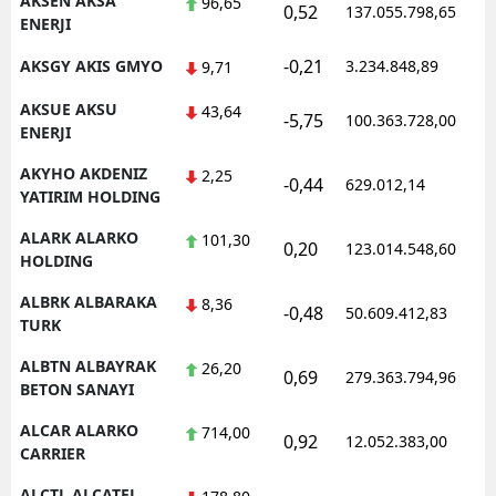
AKSEN AKSA
96,65
0,52
137.055.798,65
1
ENERJI
Samsun
-0,21
AKSGY AKIS GMYO
3.234.848,89
1
9,71
Siirt
AKSUE AKSU
43,64
-5,75
100.363.728,00
1
Sinop
ENERJI
AKYHO AKDENIZ
Sivas
2,25
-0,44
629.012,14
1
YATIRIM HOLDING
Tekirdağ
ALARK ALARKO
101,30
0,20
123.014.548,60
1
HOLDING
Tokat
ALBRK ALBARAKA
8,36
Trabzon
-0,48
50.609.412,83
1
TURK
Tunceli
ALBTN ALBAYRAK
26,20
0,69
279.363.794,96
1
BETON SANAYI
Şanlıurfa
ALCAR ALARKO
714,00
0,92
12.052.383,00
1
Uşak
CARRIER
Van
ALCTL ALCATEL