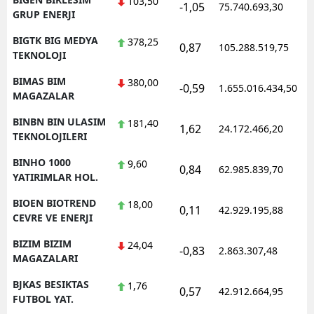
103,50
-1,05
75.740.693,30
1
GRUP ENERJI
BIGTK BIG MEDYA
378,25
0,87
105.288.519,75
1
TEKNOLOJI
BIMAS BIM
380,00
-0,59
1.655.016.434,50
1
MAGAZALAR
BINBN BIN ULASIM
181,40
1,62
24.172.466,20
1
TEKNOLOJILERI
BINHO 1000
9,60
0,84
62.985.839,70
1
YATIRIMLAR HOL.
BIOEN BIOTREND
18,00
0,11
42.929.195,88
1
CEVRE VE ENERJI
BIZIM BIZIM
24,04
-0,83
2.863.307,48
1
MAGAZALARI
BJKAS BESIKTAS
1,76
0,57
42.912.664,95
1
FUTBOL YAT.