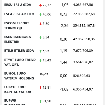
-1,05
ERSU ERSU GIDA
4.085.667,56
1
22,72
0,72
ESCAR ESCAR FILO
22.085.582,68
1
45,06
ESCOM ESCORT
5,80
-2,36
354.382.197,34
1
TEKNOLOJI
ESEN ESENBOGA
3,34
0,30
42.962.550,36
1
ELEKTRIK
1,19
ETILR ETILER GIDA
7.672.706,89
1
5,95
ETYAT EURO TREND
13,43
1,44
3.664.926,02
1
YAT. ORT.
EUHOL EURO
10,29
0,00
526.302,63
0
YATIRIM HOLDING
EUKYO EURO
12,81
-1,08
6.350.454,97
1
KAPITAL YAT. ORT.
EUPWR
91,90