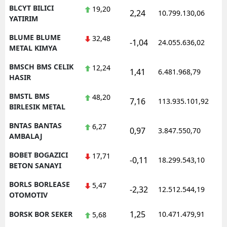
BLCYT BILICI
19,20
2,24
10.799.130,06
1
YATIRIM
BLUME BLUME
32,48
-1,04
24.055.636,02
1
METAL KIMYA
BMSCH BMS CELIK
12,24
1,41
6.481.968,79
1
HASIR
BMSTL BMS
48,20
7,16
113.935.101,92
1
BIRLESIK METAL
BNTAS BANTAS
6,27
0,97
3.847.550,70
1
AMBALAJ
BOBET BOGAZICI
17,71
-0,11
18.299.543,10
1
BETON SANAYI
BORLS BORLEASE
5,47
-2,32
12.512.544,19
1
OTOMOTIV
1,25
BORSK BOR SEKER
10.471.479,91
1
5,68