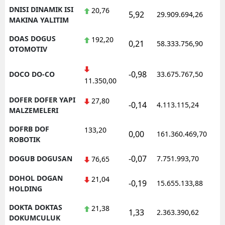
DNISI DINAMIK ISI
20,76
5,92
29.909.694,26
1
MAKINA YALITIM
DOAS DOGUS
192,20
0,21
58.333.756,90
1
OTOMOTIV
-0,98
DOCO DO-CO
33.675.767,50
1
11.350,00
DOFER DOFER YAPI
27,80
-0,14
4.113.115,24
1
MALZEMELERI
DOFRB DOF
133,20
0,00
161.360.469,70
1
ROBOTIK
-0,07
DOGUB DOGUSAN
7.751.993,70
1
76,65
DOHOL DOGAN
21,04
-0,19
15.655.133,88
1
HOLDING
DOKTA DOKTAS
21,38
1,33
2.363.390,62
1
DOKUMCULUK