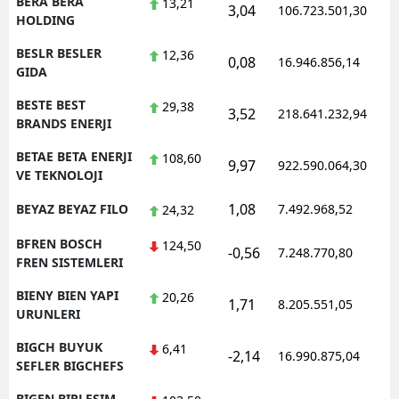
BERA BERA
13,21
3,04
106.723.501,30
1
HOLDING
BESLR BESLER
12,36
0,08
16.946.856,14
1
GIDA
BESTE BEST
29,38
3,52
218.641.232,94
1
BRANDS ENERJI
BETAE BETA ENERJI
108,60
9,97
922.590.064,30
1
VE TEKNOLOJI
1,08
BEYAZ BEYAZ FILO
7.492.968,52
1
24,32
BFREN BOSCH
124,50
-0,56
7.248.770,80
1
FREN SISTEMLERI
BIENY BIEN YAPI
20,26
1,71
8.205.551,05
1
URUNLERI
BIGCH BUYUK
6,41
-2,14
16.990.875,04
1
SEFLER BIGCHEFS
BIGEN BIRLESIM