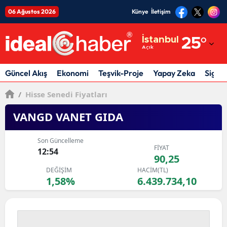
06 Ağustos 2026
Künye
İletişim
Adana
İstanbul
25
°
Açık
Adıyaman
Afyonkarahisar
Güncel Akış
Ekonomi
Teşvik-Proje
Yapay Zeka
Sigor
Ağrı
/
Hisse Senedi Fiyatları
Amasya
VANGD VANET GIDA
Ankara
Son Güncelleme
FİYAT
12:54
Antalya
90,25
DEĞİŞİM
HACİM(TL)
Artvin
1,58%
6.439.734,10
Aydın
Balıkesir