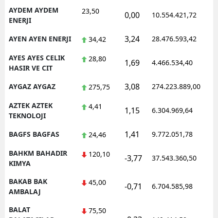
AYDEM AYDEM
23,50
0,00
10.554.421,72
1
ENERJI
3,24
AYEN AYEN ENERJI
28.476.593,42
1
34,42
AYES AYES CELIK
28,80
1,69
4.466.534,40
0
HASIR VE CIT
3,08
AYGAZ AYGAZ
274.223.889,00
1
275,75
AZTEK AZTEK
4,41
1,15
6.304.969,64
1
TEKNOLOJI
1,41
BAGFS BAGFAS
9.772.051,78
1
24,46
BAHKM BAHADIR
120,10
-3,77
37.543.360,50
1
KIMYA
BAKAB BAK
45,00
-0,71
6.704.585,98
1
AMBALAJ
BALAT
75,50