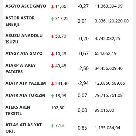
-0,27
ASGYO ASCE GMYO
11.363.394,99
1
11,06
ASTOR ASTOR
317,25
2,01
3.836.120.220,00
1
ENERJI
ASUZU ANADOLU
50,70
-0,20
4.742.082,25
1
ISUZU
-0,67
ATAGY ATA GMYO
654.052,19
1
10,43
ATAKP ATAKEY
49,48
-2,50
34.456.609,40
1
PATATES
-2,94
ATATP ATP YAZILIM
123.850.589,65
1
241,40
0,07
ATATR ATA TURIZM
79.715.761,08
1
13,93
ATEKS AKIN
102,50
0,00
99.015,00
0
TEKSTIL
ATLAS ATLAS YAT.
7,13
0,85
1.135.084,04
1
ORT.