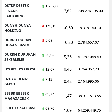
DSTKF DESTEK
1.752,00
7,62
1
FINANS
708.276.195,00
FAKTORING
DUNYH DUNYA
150,10
-0,60
18.318.140,10
1
HOLDING
DURDO DURAN
5,09
-0,20
2.784.657,07
1
DOGAN BASIM
DURKN DURUKAN
20,04
5,36
41.787.048,49
1
SEKERLEME
0,48
DYOBY DYO BOYA
3.764.957,29
1
12,67
DZGYO DENIZ
7,13
0,42
2.164.995,06
1
GMYO
EBEBK EBEBEK
89,75
1,47
38.911.513,55
1
MAGAZACILIK
ECILC ECZACIBASI
69,70
1,09
64.259.449,75
1