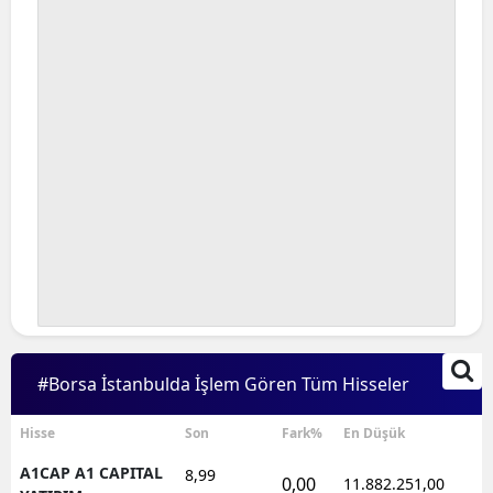
Bilecik
Bingöl
Bitlis
Bolu
Burdur
Bursa
Çanakkale
Çankırı
#Borsa İstanbulda İşlem Gören Tüm Hisseler
Çorum
Denizli
Hisse
Son
Fark%
En Düşük
A1CAP A1 CAPITAL
8,99
Diyarbakır
0,00
11.882.251,00
1