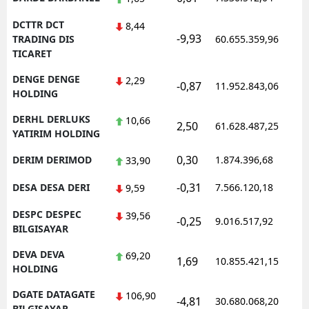
DCTTR DCT
8,44
-9,93
1
TRADING DIS
60.655.359,96
TICARET
DENGE DENGE
2,29
-0,87
11.952.843,06
1
HOLDING
DERHL DERLUKS
10,66
2,50
61.628.487,25
1
YATIRIM HOLDING
0,30
DERIM DERIMOD
1.874.396,68
1
33,90
-0,31
DESA DESA DERI
7.566.120,18
1
9,59
DESPC DESPEC
39,56
-0,25
9.016.517,92
1
BILGISAYAR
DEVA DEVA
69,20
1,69
10.855.421,15
1
HOLDING
DGATE DATAGATE
106,90
-4,81
30.680.068,20
1
BILGISAYAR