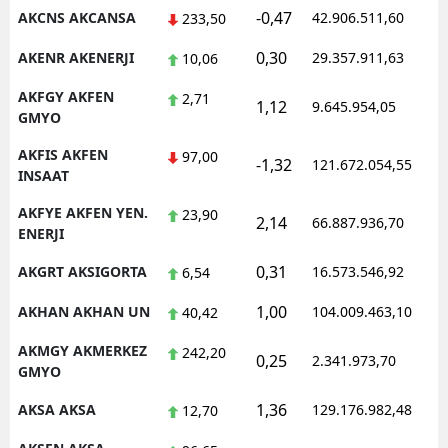
-0,47
AKCNS AKCANSA
42.906.511,60
1
233,50
Malatya
0,30
AKENR AKENERJI
29.357.911,63
1
10,06
Manisa
AKFGY AKFEN
2,71
1,12
9.645.954,05
1
Kahramanmaraş
GMYO
Mardin
AKFIS AKFEN
97,00
-1,32
121.672.054,55
1
INSAAT
Muğla
AKFYE AKFEN YEN.
23,90
2,14
66.887.936,70
1
ENERJI
Muş
0,31
AKGRT AKSIGORTA
16.573.546,92
1
6,54
Nevşehir
1,00
AKHAN AKHAN UN
104.009.463,10
1
40,42
Niğde
AKMGY AKMERKEZ
242,20
Ordu
0,25
2.341.973,70
1
GMYO
Rize
1,36
AKSA AKSA
129.176.982,48
1
12,70
Sakarya