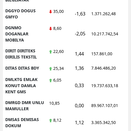
DGGYO DOGUS
35,00
-1,63
1.371.262,48
1
GMYO
DGNMO
8,60
-2,05
1
DOGANLAR
10.217.742,54
MOBILYA
DIRIT DIRITEKS
22,60
1,44
157.861,00
0
DIRILIS TEKSTIL
1,36
DITAS DITAS BDY
7.846.486,20
1
25,34
DMLKTG EMLAK
6,05
0,33
1
KONUT DAMLA
19.737.633,18
KENT GMS
DMRGD DMR UNLU
10,85
0,00
89.967.107,01
1
MAMULLER
DMSAS DEMISAS
8,12
1,12
3.365.342,50
1
DOKUM