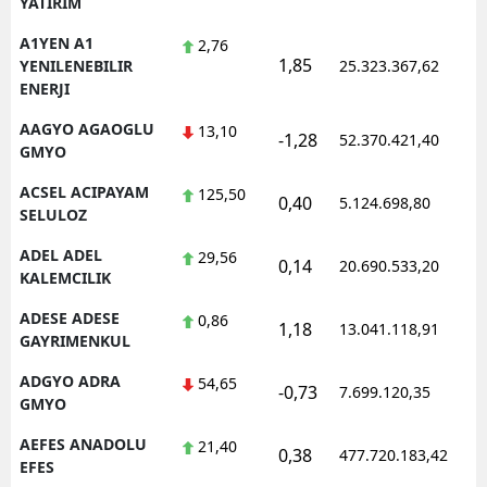
YATIRIM
Edirne
A1YEN A1
2,76
1,85
1
YENILENEBILIR
25.323.367,62
Elazığ
ENERJI
Erzincan
AAGYO AGAOGLU
13,10
-1,28
52.370.421,40
1
GMYO
Erzurum
ACSEL ACIPAYAM
125,50
0,40
5.124.698,80
1
Eskişehir
SELULOZ
Gaziantep
ADEL ADEL
29,56
0,14
20.690.533,20
1
KALEMCILIK
Giresun
ADESE ADESE
0,86
1,18
13.041.118,91
1
Gümüşhane
GAYRIMENKUL
ADGYO ADRA
54,65
Hakkari
-0,73
7.699.120,35
1
GMYO
Hatay
AEFES ANADOLU
21,40
0,38
477.720.183,42
1
EFES
Isparta