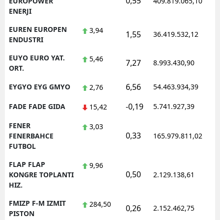
0,55
1
EUROPOWER
409.819.065,10
ENERJI
EUREN EUROPEN
3,94
1,55
36.419.532,12
1
ENDUSTRI
EUYO EURO YAT.
5,46
7,27
8.993.430,90
1
ORT.
6,56
EYGYO EYG GMYO
54.463.934,39
1
2,76
-0,19
FADE FADE GIDA
5.741.927,39
1
15,42
FENER
3,03
0,33
1
FENERBAHCE
165.979.811,02
FUTBOL
FLAP FLAP
9,96
0,50
1
KONGRE TOPLANTI
2.129.138,61
HIZ.
FMIZP F-M IZMIT
284,50
0,26
2.152.462,75
1
PISTON