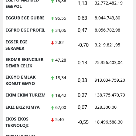
18,86
1,13
32.772.482,19
1
EGEPOL
0,63
EGGUB EGE GUBRE
8.044.743,80
1
95,55
0,47
EGPRO EGE PROFIL
8.056.782,98
1
34,06
EGSER EGE
2,82
-0,70
3.219.821,95
1
SERAMIK
EKDMR EKINCILER
47,28
0,13
75.356.403,04
1
DEMIR CELIK
EKGYO EMLAK
18,34
0,33
913.034.759,20
1
KONUT GMYO
0,27
EKIM EKIM TURIZM
138.775.470,79
1
18,42
0,07
EKIZ EKIZ KIMYA
328.300,00
0
67,00
EKOS EKOS
5,40
-0,55
18.496.588,30
1
TEKNOLOJI