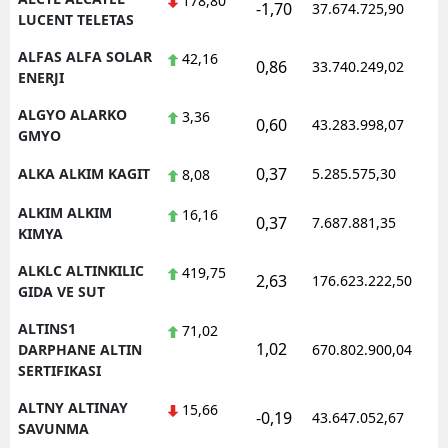
178,80
-1,70
37.674.725,90
1
LUCENT TELETAS
Yozgat
ALFAS ALFA SOLAR
42,16
0,86
33.740.249,02
1
ENERJI
Zonguldak
ALGYO ALARKO
3,36
Aksaray
0,60
43.283.998,07
1
GMYO
Bayburt
0,37
ALKA ALKIM KAGIT
5.285.575,30
1
8,08
Karaman
ALKIM ALKIM
16,16
0,37
7.687.881,35
1
KIMYA
Kırıkkale
ALKLC ALTINKILIC
419,75
2,63
176.623.222,50
1
Batman
GIDA VE SUT
Şırnak
ALTINS1
71,02
1,02
1
DARPHANE ALTIN
670.802.900,04
Bartın
SERTIFIKASI
Ardahan
ALTNY ALTINAY
15,66
-0,19
43.647.052,67
1
SAVUNMA
Iğdır