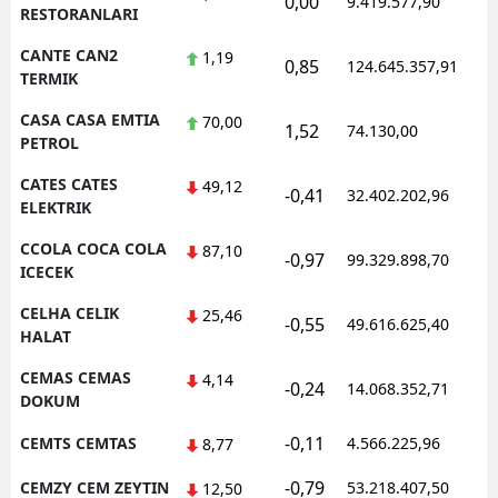
0,00
9.419.577,90
1
RESTORANLARI
CANTE CAN2
1,19
0,85
124.645.357,91
1
TERMIK
CASA CASA EMTIA
70,00
1,52
74.130,00
0
PETROL
CATES CATES
49,12
-0,41
32.402.202,96
1
ELEKTRIK
CCOLA COCA COLA
87,10
-0,97
99.329.898,70
1
ICECEK
CELHA CELIK
25,46
-0,55
49.616.625,40
1
HALAT
CEMAS CEMAS
4,14
-0,24
14.068.352,71
1
DOKUM
-0,11
CEMTS CEMTAS
4.566.225,96
1
8,77
-0,79
CEMZY CEM ZEYTIN
53.218.407,50
1
12,50