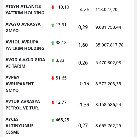
ATSYH ATLANTIS
110,10
-4,26
118.027,20
0
YATIRIM HOLDING
AVGYO AVRASYA
13,91
0,29
9.681.753,44
1
GMYO
AVHOL AVRUPA
38,18
1,60
35.907.817,78
1
YATIRIM HOLDING
AVOD A.V.O.D GIDA
3,83
0,26
5.470.302,08
1
VE TARIM
AVPGY
51,65
-0,19
1
AVRUPAKENT
8.572.203,35
GMYO
AVTUR AVRASYA
12,77
-1,39
3.158.586,54
1
PETROL VE TUR.
AYCES
465,25
0,27
1
ALTINYUNUS
8.665.762,25
CESME