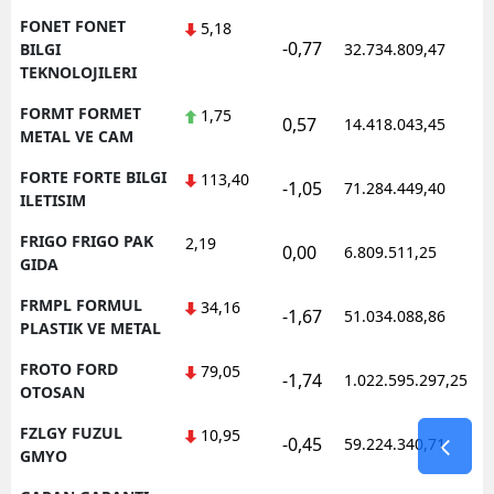
FONET FONET
5,18
-0,77
1
BILGI
32.734.809,47
TEKNOLOJILERI
FORMT FORMET
1,75
0,57
14.418.043,45
1
METAL VE CAM
FORTE FORTE BILGI
113,40
-1,05
71.284.449,40
1
ILETISIM
FRIGO FRIGO PAK
2,19
0,00
6.809.511,25
1
GIDA
FRMPL FORMUL
34,16
-1,67
51.034.088,86
1
PLASTIK VE METAL
FROTO FORD
79,05
-1,74
1.022.595.297,25
1
OTOSAN
FZLGY FUZUL
10,95
-0,45
59.224.340,71
1
GMYO