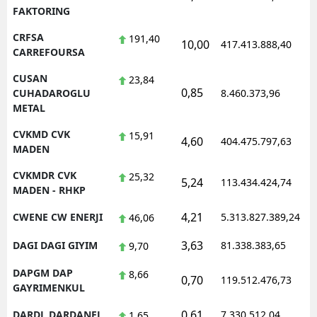
FAKTORING
CRFSA
191,40
10,00
417.413.888,40
1
CARREFOURSA
CUSAN
23,84
0,85
1
CUHADAROGLU
8.460.373,96
METAL
CVKMD CVK
15,91
4,60
404.475.797,63
1
MADEN
CVKMDR CVK
25,32
5,24
113.434.424,74
1
MADEN - RHKP
4,21
CWENE CW ENERJI
5.313.827.389,24
1
46,06
3,63
DAGI DAGI GIYIM
81.338.383,65
1
9,70
DAPGM DAP
8,66
0,70
119.512.476,73
1
GAYRIMENKUL
0,61
DARDL DARDANEL
7.330.512,04
1
1,65