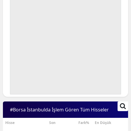
Bilecik
Bingöl
Bitlis
Bolu
Burdur
Bursa
Çanakkale
Çankırı
Çorum
#Borsa İstanbulda İşlem Gören Tüm Hisseler
Denizli
Hisse
Son
Fark%
En Düşük
Diyarbakır