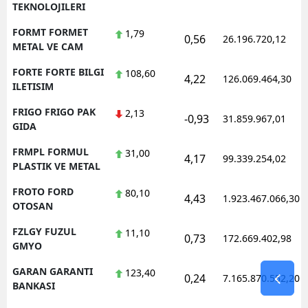
TEKNOLOJILERI
FORMT FORMET
1,79
0,56
26.196.720,12
METAL VE CAM
FORTE FORTE BILGI
108,60
4,22
126.069.464,30
ILETISIM
FRIGO FRIGO PAK
2,13
-0,93
31.859.967,01
GIDA
FRMPL FORMUL
31,00
4,17
99.339.254,02
PLASTIK VE METAL
FROTO FORD
80,10
4,43
1.923.467.066,30
OTOSAN
FZLGY FUZUL
11,10
0,73
172.669.402,98
GMYO
GARAN GARANTI
123,40
0,24
7.165.870.552,20
BANKASI