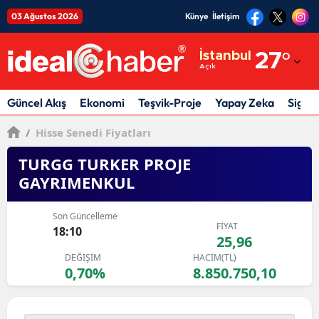
03 Ağustos 2026
Künye
İletişim
Adana
İstanbul
27
°
Açık
Adıyaman
Afyonkarahisar
Güncel Akış
Ekonomi
Teşvik-Proje
Yapay Zeka
Sigor
Ağrı
/
Hisse Senedi Fiyatları
Amasya
TURGG TURKER PROJE
GAYRIMENKUL
Ankara
Son Güncelleme
Antalya
FİYAT
18:10
25,96
Artvin
DEĞİŞİM
HACİM(TL)
0,70%
8.850.750,10
Aydın
Balıkesir