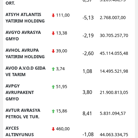
ORT.
ATSYH ATLANTIS
111,00
-5,13
2.768.007,00
YATIRIM HOLDING
AVGYO AVRASYA
13,38
-2,19
30.705.257,70
GMYO
AVHOL AVRUPA
39,00
-2,60
45.114.055,48
YATIRIM HOLDING
AVOD A.V.O.D GIDA
3,74
1,08
14.495.521,98
VE TARIM
AVPGY
51,95
3,80
AVRUPAKENT
21.900.813,05
GMYO
AVTUR AVRASYA
15,86
8,41
5.831.094,57
PETROL VE TUR.
AYCES
460,00
-1,08
ALTINYUNUS
44.063.334,75