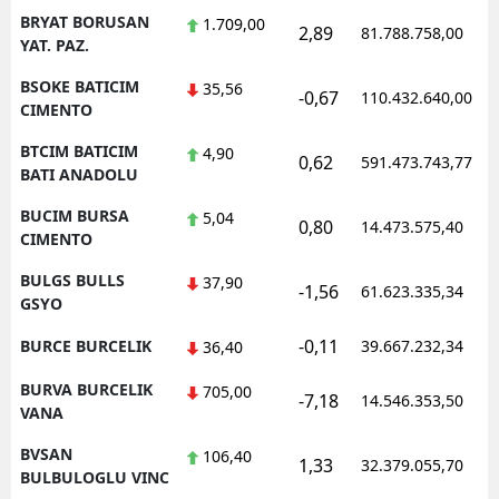
BRYAT BORUSAN
1.709,00
2,89
81.788.758,00
YAT. PAZ.
BSOKE BATICIM
35,56
-0,67
110.432.640,00
CIMENTO
BTCIM BATICIM
4,90
0,62
591.473.743,77
BATI ANADOLU
BUCIM BURSA
5,04
0,80
14.473.575,40
CIMENTO
BULGS BULLS
37,90
-1,56
61.623.335,34
GSYO
-0,11
BURCE BURCELIK
39.667.232,34
36,40
BURVA BURCELIK
705,00
-7,18
14.546.353,50
VANA
BVSAN
106,40
1,33
32.379.055,70
BULBULOGLU VINC