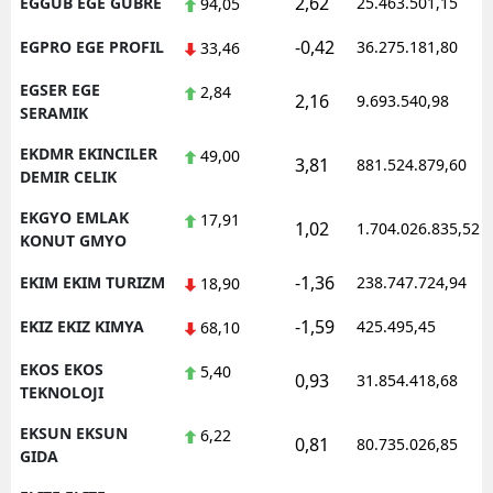
2,62
EGGUB EGE GUBRE
25.463.501,15
94,05
-0,42
EGPRO EGE PROFIL
36.275.181,80
33,46
EGSER EGE
2,84
2,16
9.693.540,98
SERAMIK
EKDMR EKINCILER
49,00
3,81
881.524.879,60
DEMIR CELIK
EKGYO EMLAK
17,91
1,02
1.704.026.835,52
KONUT GMYO
-1,36
EKIM EKIM TURIZM
238.747.724,94
18,90
-1,59
EKIZ EKIZ KIMYA
425.495,45
68,10
EKOS EKOS
5,40
0,93
31.854.418,68
TEKNOLOJI
EKSUN EKSUN
6,22
0,81
80.735.026,85
GIDA