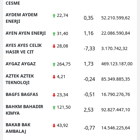
CESME
AYDEM AYDEM
22,74
0,35
52.210.599,62
ENERJI
1,16
AYEN AYEN ENERJI
22.086.590,84
31,40
AYES AYES CELIK
28,08
-7,33
3.170.742,32
HASIR VE CIT
1,73
AYGAZ AYGAZ
469.123.187,00
264,75
AZTEK AZTEK
4,21
-0,24
85.349.885,35
TEKNOLOJI
-0,51
BAGFS BAGFAS
16.790.276,76
23,34
BAHKM BAHADIR
121,50
2,53
92.827.447,10
KIMYA
BAKAB BAK
43,92
-0,77
14.546.225,64
AMBALAJ