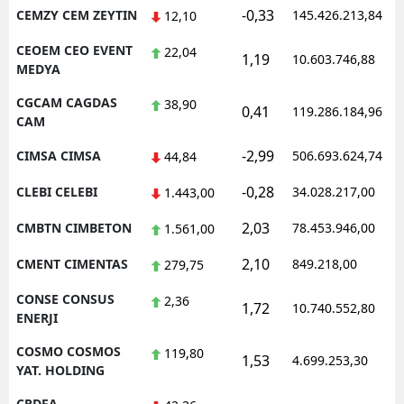
-0,33
CEMZY CEM ZEYTIN
145.426.213,84
12,10
CEOEM CEO EVENT
22,04
1,19
10.603.746,88
MEDYA
CGCAM CAGDAS
38,90
0,41
119.286.184,96
CAM
-2,99
CIMSA CIMSA
506.693.624,74
44,84
-0,28
CLEBI CELEBI
34.028.217,00
1.443,00
2,03
CMBTN CIMBETON
78.453.946,00
1.561,00
2,10
CMENT CIMENTAS
849.218,00
279,75
CONSE CONSUS
2,36
1,72
10.740.552,80
ENERJI
COSMO COSMOS
119,80
1,53
4.699.253,30
YAT. HOLDING
CRDFA