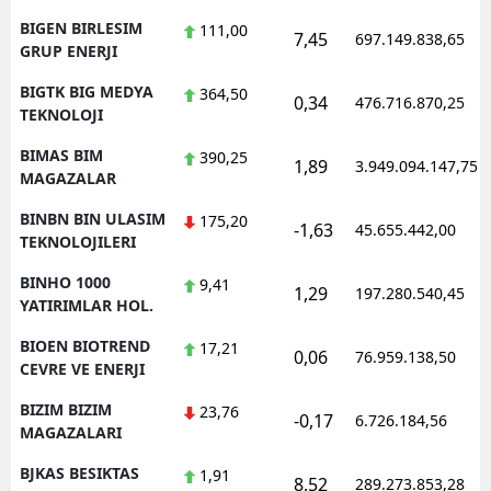
BIGEN BIRLESIM
111,00
7,45
697.149.838,65
GRUP ENERJI
BIGTK BIG MEDYA
364,50
0,34
476.716.870,25
TEKNOLOJI
BIMAS BIM
390,25
1,89
3.949.094.147,75
MAGAZALAR
BINBN BIN ULASIM
175,20
-1,63
45.655.442,00
TEKNOLOJILERI
BINHO 1000
9,41
1,29
197.280.540,45
YATIRIMLAR HOL.
BIOEN BIOTREND
17,21
0,06
76.959.138,50
CEVRE VE ENERJI
BIZIM BIZIM
23,76
-0,17
6.726.184,56
MAGAZALARI
BJKAS BESIKTAS
1,91
8,52
289.273.853,28