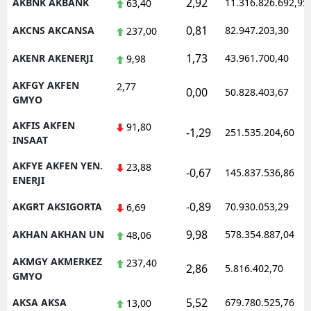
2,92
AKBNK AKBANK
11.316.826.692,95
63,40
Malatya
0,81
AKCNS AKCANSA
82.947.203,30
237,00
Manisa
1,73
AKENR AKENERJI
43.961.700,40
9,98
Kahramanmaraş
AKFGY AKFEN
2,77
0,00
50.828.403,67
GMYO
Mardin
AKFIS AKFEN
91,80
-1,29
251.535.204,60
Muğla
INSAAT
Muş
AKFYE AKFEN YEN.
23,88
-0,67
145.837.536,86
ENERJI
Nevşehir
-0,89
AKGRT AKSIGORTA
70.930.053,29
6,69
Niğde
9,98
AKHAN AKHAN UN
578.354.887,04
48,06
Ordu
AKMGY AKMERKEZ
237,40
2,86
5.816.402,70
GMYO
Rize
5,52
AKSA AKSA
679.780.525,76
13,00
Sakarya