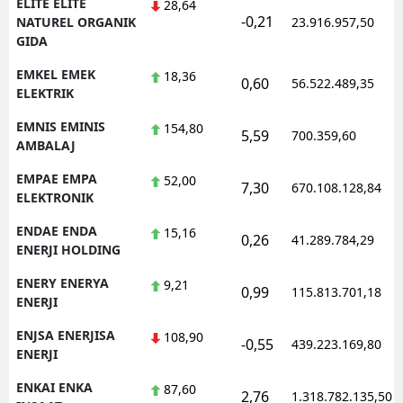
ELITE ELITE
28,64
-0,21
NATUREL ORGANIK
23.916.957,50
GIDA
EMKEL EMEK
18,36
0,60
56.522.489,35
ELEKTRIK
EMNIS EMINIS
154,80
5,59
700.359,60
AMBALAJ
EMPAE EMPA
52,00
7,30
670.108.128,84
ELEKTRONIK
ENDAE ENDA
15,16
0,26
41.289.784,29
ENERJI HOLDING
ENERY ENERYA
9,21
0,99
115.813.701,18
ENERJI
ENJSA ENERJISA
108,90
-0,55
439.223.169,80
ENERJI
ENKAI ENKA
87,60
2,76
1.318.782.135,50