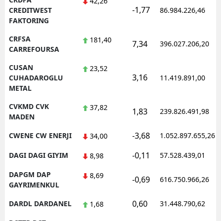
42,26
-1,77
CREDITWEST
86.984.226,46
FAKTORING
CRFSA
181,40
7,34
396.027.206,20
CARREFOURSA
CUSAN
23,52
3,16
CUHADAROGLU
11.419.891,00
METAL
CVKMD CVK
37,82
1,83
239.826.491,98
MADEN
-3,68
CWENE CW ENERJI
1.052.897.655,26
34,00
-0,11
DAGI DAGI GIYIM
57.528.439,01
8,98
DAPGM DAP
8,69
-0,69
616.750.966,26
GAYRIMENKUL
0,60
DARDL DARDANEL
31.448.790,62
1,68