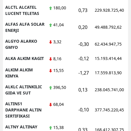
ALCTL ALCATEL
180,00
0,73
229.928.725,40
Yozgat
LUCENT TELETAS
Zonguldak
ALFAS ALFA SOLAR
41,04
0,20
49.488.792,62
ENERJI
Aksaray
ALGYO ALARKO
3,32
-0,30
62.434.947,75
Bayburt
GMYO
-0,12
ALKA ALKIM KAGIT
15.193.414,44
8,16
Karaman
ALKIM ALKIM
15,55
Kırıkkale
-1,27
17.559.813,90
KIMYA
Batman
ALKLC ALTINKILIC
396,50
0,13
238.045.741,00
GIDA VE SUT
Şırnak
ALTINS1
68,04
Bartın
-0,10
DARPHANE ALTIN
377.745.220,45
SERTIFIKASI
Ardahan
ALTNY ALTINAY
15,38
0,33
168.412.307,75
Iğdır