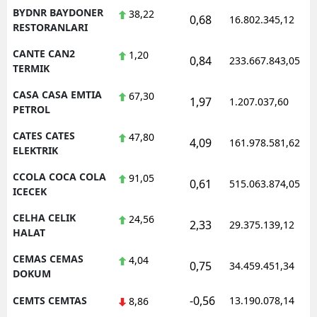
BYDNR BAYDONER
38,22
0,68
16.802.345,12
RESTORANLARI
CANTE CAN2
1,20
0,84
233.667.843,05
TERMIK
CASA CASA EMTIA
67,30
1,97
1.207.037,60
PETROL
CATES CATES
47,80
4,09
161.978.581,62
ELEKTRIK
CCOLA COCA COLA
91,05
0,61
515.063.874,05
ICECEK
CELHA CELIK
24,56
2,33
29.375.139,12
HALAT
CEMAS CEMAS
4,04
0,75
34.459.451,34
DOKUM
-0,56
CEMTS CEMTAS
13.190.078,14
8,86