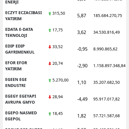
ENERJI
ECZYT ECZACIBASI
315,50
5,87
185.684.270,75
YATIRIM
EDATA E-DATA
17,75
3,62
34.530.816,49
TEKNOLOJI
EDIP EDIP
33,52
-0,95
8.990.865,62
GAYRIMENKUL
EFOR EFOR
20,74
-2,90
1.158.897.348,84
YATIRIM
EGEEN EGE
5.270,00
1,10
35.207.682,50
ENDUSTRI
EGEGY EGEYAPI
28,94
-4,49
95.917.017,82
AVRUPA GMYO
EGEPO NASMED
18,45
1,82
57.721.587,68
EGEPOL