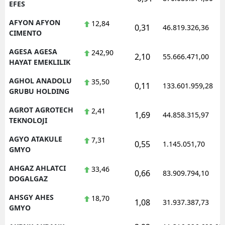
EFES
Mersin
AFYON AFYON
12,84
0,31
46.819.326,36
CIMENTO
İstanbul
AGESA AGESA
242,90
İzmir
2,10
55.666.471,00
HAYAT EMEKLILIK
Kars
AGHOL ANADOLU
35,50
0,11
133.601.959,28
GRUBU HOLDING
Kastamonu
AGROT AGROTECH
2,41
1,69
44.858.315,97
Kayseri
TEKNOLOJI
Kırklareli
AGYO ATAKULE
7,31
0,55
1.145.051,70
GMYO
Kırşehir
AHGAZ AHLATCI
33,46
0,66
83.909.794,10
DOGALGAZ
Kocaeli
AHSGY AHES
18,70
Konya
1,08
31.937.387,73
GMYO
Kütahya