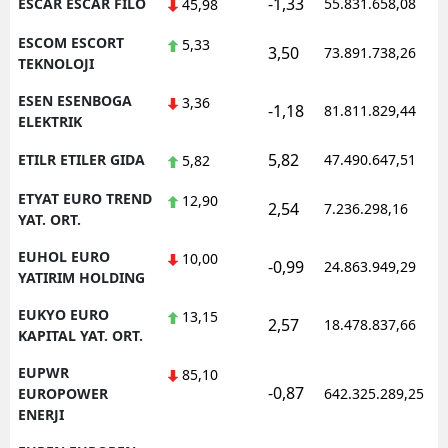
-1,33
ESCAR ESCAR FILO
55.831.658,08
45,98
ESCOM ESCORT
5,33
3,50
73.891.738,26
TEKNOLOJI
ESEN ESENBOGA
3,36
-1,18
81.811.829,44
ELEKTRIK
5,82
ETILR ETILER GIDA
47.490.647,51
5,82
ETYAT EURO TREND
12,90
2,54
7.236.298,16
YAT. ORT.
EUHOL EURO
10,00
-0,99
24.863.949,29
YATIRIM HOLDING
EUKYO EURO
13,15
2,57
18.478.837,66
KAPITAL YAT. ORT.
EUPWR
85,10
-0,87
EUROPOWER
642.325.289,25
ENERJI