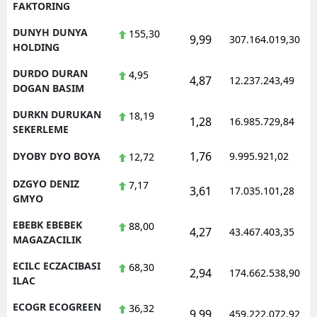
FAKTORING
DUNYH DUNYA
155,30
9,99
307.164.019,30
HOLDING
DURDO DURAN
4,95
4,87
12.237.243,49
DOGAN BASIM
DURKN DURUKAN
18,19
1,28
16.985.729,84
SEKERLEME
1,76
DYOBY DYO BOYA
9.995.921,02
12,72
DZGYO DENIZ
7,17
3,61
17.035.101,28
GMYO
EBEBK EBEBEK
88,00
4,27
43.467.403,35
MAGAZACILIK
ECILC ECZACIBASI
68,30
2,94
174.662.538,90
ILAC
ECOGR ECOGREEN
36,32
9,99
459.222.072,92