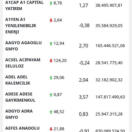
A1CAP A1 CAPITAL
8,78
1,27
38.495.907,81
Edirne
YATIRIM
A1YEN A1
Elazığ
2,64
-0,38
YENILENEBILIR
35.584.929,05
Erzincan
ENERJI
AAGYO AGAOGLU
12,94
Erzurum
2,70
165.446.521,06
GMYO
Eskişehir
ACSEL ACIPAYAM
124,20
-0,24
28.541.775,40
SELULOZ
Gaziantep
ADEL ADEL
29,06
2,04
32.182.902,32
Giresun
KALEMCILIK
Gümüşhane
ADESE ADESE
0,87
3,57
147.817.490,63
GAYRIMENKUL
Hakkari
ADGYO ADRA
48,52
0,83
25.947.315,28
Hatay
GMYO
AEFES ANADOLU
Isparta
21,88
-0,91
870.089.574,50