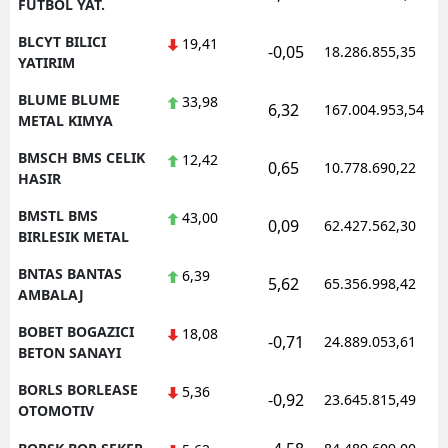
FUTBOL YAT.
BLCYT BILICI
19,41
-0,05
18.286.855,35
YATIRIM
BLUME BLUME
33,98
6,32
167.004.953,54
METAL KIMYA
BMSCH BMS CELIK
12,42
0,65
10.778.690,22
HASIR
BMSTL BMS
43,00
0,09
62.427.562,30
BIRLESIK METAL
BNTAS BANTAS
6,39
5,62
65.356.998,42
AMBALAJ
BOBET BOGAZICI
18,08
-0,71
24.889.053,61
BETON SANAYI
BORLS BORLEASE
5,36
-0,92
23.645.815,49
OTOMOTIV