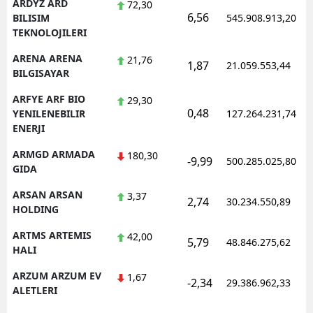
ARDYZ ARD
72,30
6,56
BILISIM
545.908.913,20
TEKNOLOJILERI
ARENA ARENA
21,76
1,87
21.059.553,44
BILGISAYAR
ARFYE ARF BIO
29,30
0,48
YENILENEBILIR
127.264.231,74
ENERJI
ARMGD ARMADA
180,30
-9,99
500.285.025,80
GIDA
ARSAN ARSAN
3,37
2,74
30.234.550,89
HOLDING
ARTMS ARTEMIS
42,00
5,79
48.846.275,62
HALI
ARZUM ARZUM EV
1,67
-2,34
29.386.962,33
ALETLERI