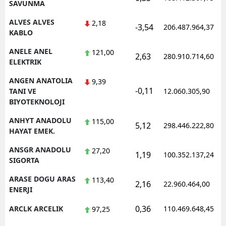
SAVUNMA
Yalova
ALVES ALVES
2,18
-3,54
206.487.964,37
KABLO
Karabük
ANELE ANEL
121,00
2,63
280.910.714,60
Kilis
ELEKTRIK
ANGEN ANATOLIA
9,39
Osmaniye
-0,11
TANI VE
12.060.305,90
BIYOTEKNOLOJI
Düzce
ANHYT ANADOLU
115,00
5,12
298.446.222,80
HAYAT EMEK.
ANSGR ANADOLU
27,20
1,19
100.352.137,24
SIGORTA
ARASE DOGU ARAS
113,40
2,16
22.960.464,00
ENERJI
0,36
ARCLK ARCELIK
110.469.648,45
97,25