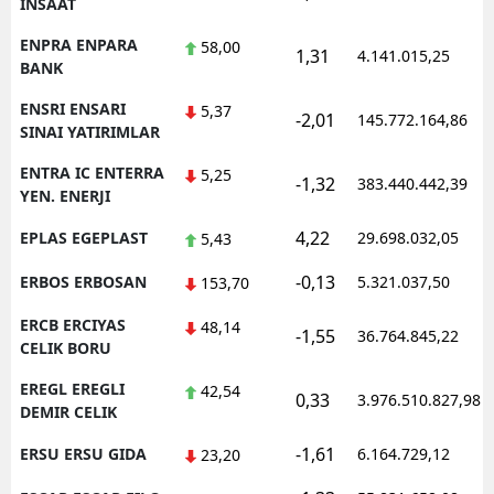
INSAAT
ENPRA ENPARA
58,00
1,31
4.141.015,25
BANK
ENSRI ENSARI
5,37
-2,01
145.772.164,86
SINAI YATIRIMLAR
ENTRA IC ENTERRA
5,25
-1,32
383.440.442,39
YEN. ENERJI
4,22
EPLAS EGEPLAST
29.698.032,05
5,43
-0,13
ERBOS ERBOSAN
5.321.037,50
153,70
ERCB ERCIYAS
48,14
-1,55
36.764.845,22
CELIK BORU
EREGL EREGLI
42,54
0,33
3.976.510.827,98
DEMIR CELIK
-1,61
ERSU ERSU GIDA
6.164.729,12
23,20