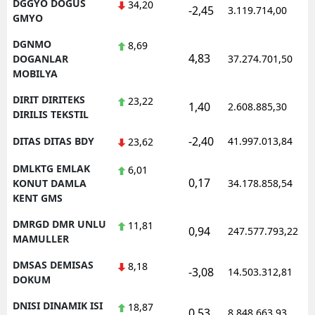
DGGYO DOGUS
34,20
-2,45
3.119.714,00
GMYO
DGNMO
8,69
4,83
DOGANLAR
37.274.701,50
MOBILYA
DIRIT DIRITEKS
23,22
1,40
2.608.885,30
DIRILIS TEKSTIL
-2,40
DITAS DITAS BDY
41.997.013,84
23,62
DMLKTG EMLAK
6,01
0,17
KONUT DAMLA
34.178.858,54
KENT GMS
DMRGD DMR UNLU
11,81
0,94
247.577.793,22
MAMULLER
DMSAS DEMISAS
8,18
-3,08
14.503.312,81
DOKUM
DNISI DINAMIK ISI
18,87
0,53
8.848.663,93