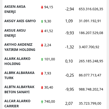
AKSEN AKSA
94,15
Samsun
-2,94
653.316.026,35
ENERJI
Siirt
1,09
AKSGY AKIS GMYO
31.091.192,91
9,30
Sinop
AKSUE AKSU
41,52
-9,93
186.207.529,08
ENERJI
Sivas
AKYHO AKDENIZ
2,24
-1,32
3.407.700,92
Tekirdağ
YATIRIM HOLDING
Tokat
ALARK ALARKO
101,00
0,10
265.185.248,95
HOLDING
Trabzon
ALBRK ALBARAKA
7,93
-0,25
86.077.713,47
TURK
Tunceli
ALBTN ALBAYRAK
30,40
Şanlıurfa
-9,95
988.748.202,74
BETON SANAYI
Uşak
ALCAR ALARKO
740,00
2,07
35.723.799,00
CARRIER
Van