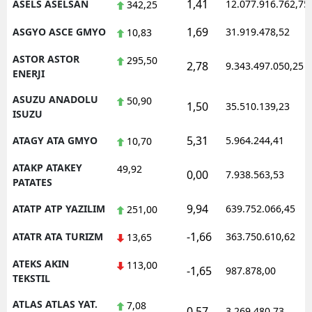
1,41
ASELS ASELSAN
12.077.916.762,75
342,25
1,69
ASGYO ASCE GMYO
31.919.478,52
10,83
ASTOR ASTOR
295,50
2,78
9.343.497.050,25
ENERJI
ASUZU ANADOLU
50,90
1,50
35.510.139,23
ISUZU
5,31
ATAGY ATA GMYO
5.964.244,41
10,70
ATAKP ATAKEY
49,92
0,00
7.938.563,53
PATATES
9,94
ATATP ATP YAZILIM
639.752.066,45
251,00
-1,66
ATATR ATA TURIZM
363.750.610,62
13,65
ATEKS AKIN
113,00
-1,65
987.878,00
TEKSTIL
ATLAS ATLAS YAT.
7,08
0,57
3.269.480,73