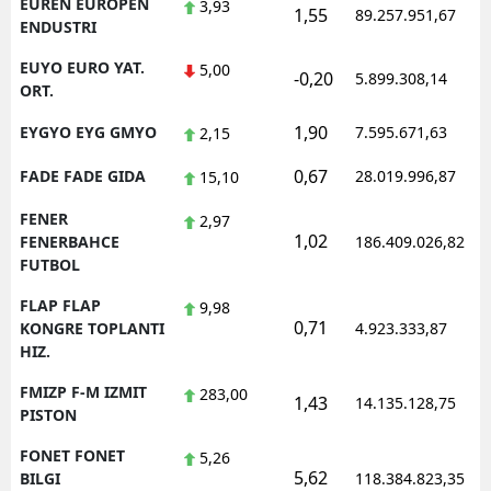
EUREN EUROPEN
3,93
1,55
89.257.951,67
ENDUSTRI
EUYO EURO YAT.
5,00
-0,20
5.899.308,14
ORT.
1,90
EYGYO EYG GMYO
7.595.671,63
2,15
0,67
FADE FADE GIDA
28.019.996,87
15,10
FENER
2,97
1,02
FENERBAHCE
186.409.026,82
FUTBOL
FLAP FLAP
9,98
0,71
KONGRE TOPLANTI
4.923.333,87
HIZ.
FMIZP F-M IZMIT
283,00
1,43
14.135.128,75
PISTON
FONET FONET
5,26
5,62
BILGI
118.384.823,35