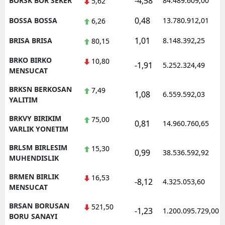
-4,58
BORSK BOR SEKER
84.489.609,00
5,62
0,48
BOSSA BOSSA
13.780.912,01
6,26
1,01
BRISA BRISA
8.148.392,25
80,15
BRKO BIRKO
10,80
-1,91
5.252.324,49
MENSUCAT
BRKSN BERKOSAN
7,49
1,08
6.559.592,03
YALITIM
BRKVY BIRIKIM
75,00
0,81
14.960.760,65
VARLIK YONETIM
BRLSM BIRLESIM
15,30
0,99
38.536.592,92
MUHENDISLIK
BRMEN BIRLIK
16,53
-8,12
4.325.053,60
MENSUCAT
BRSAN BORUSAN
521,50
-1,23
1.200.095.729,00
BORU SANAYI