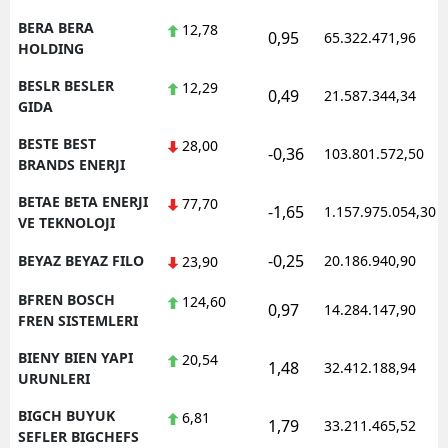
BERA BERA
12,78
0,95
65.322.471,96
HOLDING
BESLR BESLER
12,29
0,49
21.587.344,34
GIDA
BESTE BEST
28,00
-0,36
103.801.572,50
BRANDS ENERJI
BETAE BETA ENERJI
77,70
-1,65
1.157.975.054,30
VE TEKNOLOJI
-0,25
BEYAZ BEYAZ FILO
20.186.940,90
23,90
BFREN BOSCH
124,60
0,97
14.284.147,90
FREN SISTEMLERI
BIENY BIEN YAPI
20,54
1,48
32.412.188,94
URUNLERI
BIGCH BUYUK
6,81
1,79
33.211.465,52
SEFLER BIGCHEFS