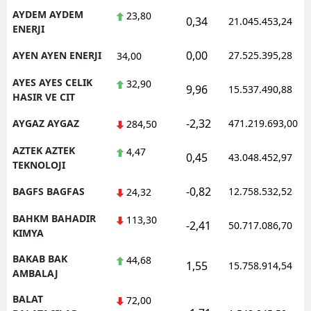
AYDEM AYDEM
23,80
0,34
21.045.453,24
ENERJI
0,00
AYEN AYEN ENERJI
27.525.395,28
34,00
AYES AYES CELIK
32,90
9,96
15.537.490,88
HASIR VE CIT
-2,32
AYGAZ AYGAZ
471.219.693,00
284,50
AZTEK AZTEK
4,47
0,45
43.048.452,97
TEKNOLOJI
-0,82
BAGFS BAGFAS
12.758.532,52
24,32
BAHKM BAHADIR
113,30
-2,41
50.717.086,70
KIMYA
BAKAB BAK
44,68
1,55
15.758.914,54
AMBALAJ
BALAT
72,00