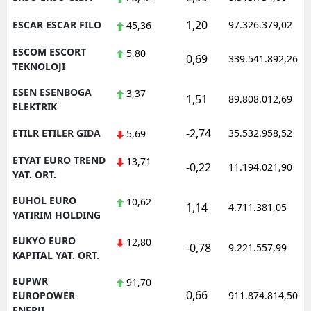
1,20
ESCAR ESCAR FILO
97.326.379,02
45,36
ESCOM ESCORT
5,80
0,69
339.541.892,26
TEKNOLOJI
ESEN ESENBOGA
3,37
1,51
89.808.012,69
ELEKTRIK
-2,74
ETILR ETILER GIDA
35.532.958,52
5,69
ETYAT EURO TREND
13,71
-0,22
11.194.021,90
YAT. ORT.
EUHOL EURO
10,62
1,14
4.711.381,05
YATIRIM HOLDING
EUKYO EURO
12,80
-0,78
9.221.557,99
KAPITAL YAT. ORT.
EUPWR
91,70
0,66
EUROPOWER
911.874.814,50
ENERJI