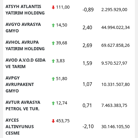
ATSYH ATLANTIS
111,00
-0,89
2.295.929,00
YATIRIM HOLDING
AVGYO AVRASYA
14,50
2,40
44.994.022,34
GMYO
AVHOL AVRUPA
39,68
2,69
69.627.858,26
YATIRIM HOLDING
AVOD A.V.O.D GIDA
3,83
1,59
9.570.527,97
VE TARIM
AVPGY
51,80
1,07
AVRUPAKENT
10.331.507,80
GMYO
AVTUR AVRASYA
12,74
0,71
7.463.383,75
PETROL VE TUR.
AYCES
453,75
-2,10
ALTINYUNUS
30.146.105,50
CESME