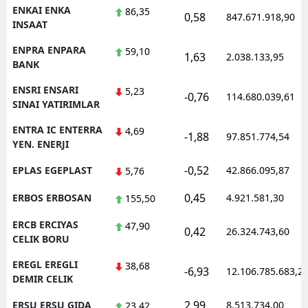
ENKAI ENKA
86,35
0,58
847.671.918,90
INSAAT
ENPRA ENPARA
59,10
1,63
2.038.133,95
BANK
ENSRI ENSARI
5,23
-0,76
114.680.039,61
SINAI YATIRIMLAR
ENTRA IC ENTERRA
4,69
-1,88
97.851.774,54
YEN. ENERJI
-0,52
EPLAS EGEPLAST
42.866.095,87
5,76
0,45
ERBOS ERBOSAN
4.921.581,30
155,50
ERCB ERCIYAS
47,90
0,42
26.324.743,60
CELIK BORU
EREGL EREGLI
38,68
-6,93
12.106.785.683,2
DEMIR CELIK
2,99
ERSU ERSU GIDA
8.513.734,00
23,42