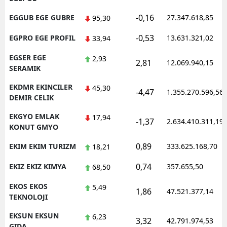
-0,16
EGGUB EGE GUBRE
27.347.618,85
95,30
-0,53
EGPRO EGE PROFIL
13.631.321,02
33,94
EGSER EGE
2,93
2,81
12.069.940,15
SERAMIK
EKDMR EKINCILER
45,30
-4,47
1.355.270.596,56
DEMIR CELIK
EKGYO EMLAK
17,94
-1,37
2.634.410.311,19
KONUT GMYO
0,89
EKIM EKIM TURIZM
333.625.168,70
18,21
0,74
EKIZ EKIZ KIMYA
357.655,50
68,50
EKOS EKOS
5,49
1,86
47.521.377,14
TEKNOLOJI
EKSUN EKSUN
6,23
3,32
42.791.974,53
GIDA