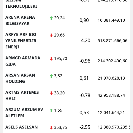
TEKNOLOJILERI
ARENA ARENA
20,24
0,90
16.381.449,10
BILGISAYAR
ARFYE ARF BIO
29,66
-4,20
YENILENEBILIR
518.871.666,06
ENERJI
ARMGD ARMADA
195,70
-0,96
214.302.490,60
GIDA
ARSAN ARSAN
3,32
0,61
21.970.628,13
HOLDING
ARTMS ARTEMIS
38,20
-0,78
42.958.188,74
HALI
ARZUM ARZUM EV
1,59
0,63
12.041.644,21
ALETLERI
-2,55
ASELS ASELSAN
12.380.970.235,5
353,75