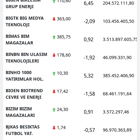
110,60
6,45
204.572.111,80
GRUP ENERJI
BIGTK BIG MEDYA
363,00
-2,09
103.456.405,50
TEKNOLOJI
BIMAS BIM
385,75
0,92
3.513.897.605,75
MAGAZALAR
BINBN BIN ULASIM
178,60
-1,92
46.099.331,90
TEKNOLOJILERI
BINHO 1000
10,30
5,32
385.452.406,90
YATIRIMLAR HOL.
BIOEN BIOTREND
17,42
-1,58
68.461.191,64
CEVRE VE ENERJI
BIZIM BIZIM
24,30
0,91
3.572.297,46
MAGAZALARI
BJKAS BESIKTAS
1,74
-0,57
96.970.363,89
FUTBOL YAT.