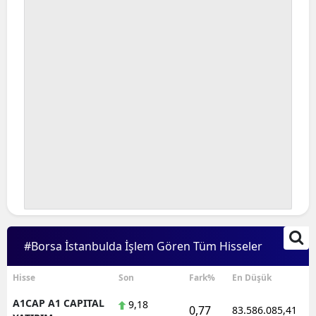
Bilecik
Bingöl
Bitlis
Bolu
Burdur
Bursa
Çanakkale
Çankırı
#Borsa İstanbulda İşlem Gören Tüm Hisseler
Çorum
Denizli
Hisse
Son
Fark%
En Düşük
A1CAP A1 CAPITAL
9,18
Diyarbakır
0,77
83.586.085,41