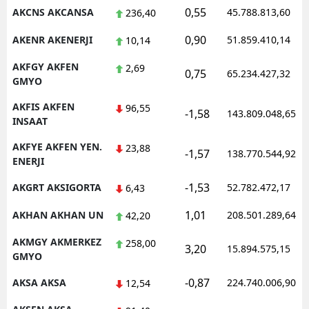
0,55
AKCNS AKCANSA
45.788.813,60
236,40
Malatya
0,90
AKENR AKENERJI
51.859.410,14
10,14
Manisa
AKFGY AKFEN
2,69
0,75
65.234.427,32
Kahramanmaraş
GMYO
Mardin
AKFIS AKFEN
96,55
-1,58
143.809.048,65
INSAAT
Muğla
AKFYE AKFEN YEN.
23,88
-1,57
138.770.544,92
ENERJI
Muş
-1,53
AKGRT AKSIGORTA
52.782.472,17
6,43
Nevşehir
1,01
AKHAN AKHAN UN
208.501.289,64
42,20
Niğde
AKMGY AKMERKEZ
258,00
Ordu
3,20
15.894.575,15
GMYO
Rize
-0,87
AKSA AKSA
224.740.006,90
12,54
Sakarya