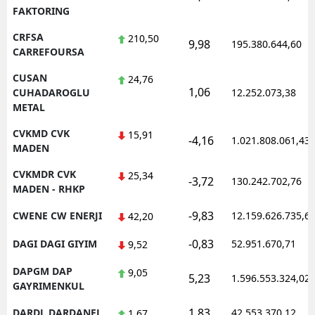
FAKTORING
CRFSA
210,50
9,98
195.380.644,60
CARREFOURSA
CUSAN
24,76
1,06
CUHADAROGLU
12.252.073,38
METAL
CVKMD CVK
15,91
-4,16
1.021.808.061,43
MADEN
CVKMDR CVK
25,34
-3,72
130.242.702,76
MADEN - RHKP
-9,83
CWENE CW ENERJI
12.159.626.735,6
42,20
-0,83
DAGI DAGI GIYIM
52.951.670,71
9,52
DAPGM DAP
9,05
5,23
1.596.553.324,02
GAYRIMENKUL
1,83
DARDL DARDANEL
42.553.370,12
1,67