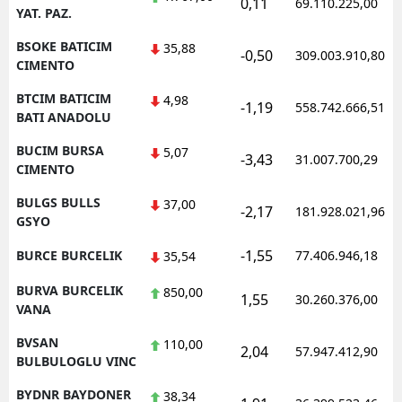
0,11
69.110.225,00
YAT. PAZ.
BSOKE BATICIM
35,88
-0,50
309.003.910,80
CIMENTO
BTCIM BATICIM
4,98
-1,19
558.742.666,51
BATI ANADOLU
BUCIM BURSA
5,07
-3,43
31.007.700,29
CIMENTO
BULGS BULLS
37,00
-2,17
181.928.021,96
GSYO
-1,55
BURCE BURCELIK
77.406.946,18
35,54
BURVA BURCELIK
850,00
1,55
30.260.376,00
VANA
BVSAN
110,00
2,04
57.947.412,90
BULBULOGLU VINC
BYDNR BAYDONER
38,34