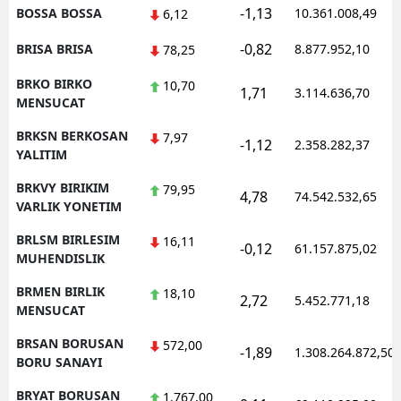
-1,13
BOSSA BOSSA
10.361.008,49
6,12
-0,82
BRISA BRISA
8.877.952,10
78,25
BRKO BIRKO
10,70
1,71
3.114.636,70
MENSUCAT
BRKSN BERKOSAN
7,97
-1,12
2.358.282,37
YALITIM
BRKVY BIRIKIM
79,95
4,78
74.542.532,65
VARLIK YONETIM
BRLSM BIRLESIM
16,11
-0,12
61.157.875,02
MUHENDISLIK
BRMEN BIRLIK
18,10
2,72
5.452.771,18
MENSUCAT
BRSAN BORUSAN
572,00
-1,89
1.308.264.872,50
BORU SANAYI
BRYAT BORUSAN
1.767,00