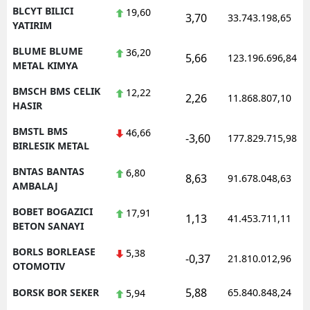
BLCYT BILICI
19,60
3,70
33.743.198,65
YATIRIM
BLUME BLUME
36,20
5,66
123.196.696,84
METAL KIMYA
BMSCH BMS CELIK
12,22
2,26
11.868.807,10
HASIR
BMSTL BMS
46,66
-3,60
177.829.715,98
BIRLESIK METAL
BNTAS BANTAS
6,80
8,63
91.678.048,63
AMBALAJ
BOBET BOGAZICI
17,91
1,13
41.453.711,11
BETON SANAYI
BORLS BORLEASE
5,38
-0,37
21.810.012,96
OTOMOTIV
5,88
BORSK BOR SEKER
65.840.848,24
5,94