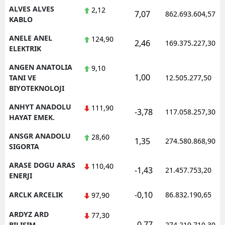
ALVES ALVES
2,12
7,07
862.693.604,57
KABLO
Yalova
ANELE ANEL
124,90
Karabük
2,46
169.375.227,30
ELEKTRIK
Kilis
ANGEN ANATOLIA
9,10
1,00
TANI VE
12.505.277,50
Osmaniye
BIYOTEKNOLOJI
Düzce
ANHYT ANADOLU
111,90
-3,78
117.058.257,30
HAYAT EMEK.
ANSGR ANADOLU
28,60
1,35
274.580.868,90
SIGORTA
ARASE DOGU ARAS
110,40
-1,43
21.457.753,20
ENERJI
-0,10
ARCLK ARCELIK
86.832.190,65
97,90
ARDYZ ARD
77,30
-0,77
BILISIM
274.219.710,30