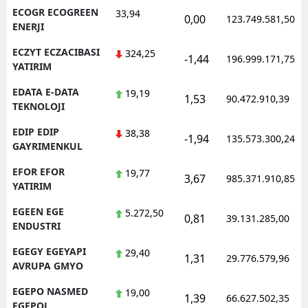
ECOGR ECOGREEN
33,94
0,00
123.749.581,50
ENERJI
ECZYT ECZACIBASI
324,25
-1,44
196.999.171,75
YATIRIM
EDATA E-DATA
19,19
1,53
90.472.910,39
TEKNOLOJI
EDIP EDIP
38,38
-1,94
135.573.300,24
GAYRIMENKUL
EFOR EFOR
19,77
3,67
985.371.910,85
YATIRIM
EGEEN EGE
5.272,50
0,81
39.131.285,00
ENDUSTRI
EGEGY EGEYAPI
29,40
1,31
29.776.579,96
AVRUPA GMYO
EGEPO NASMED
19,00
1,39
66.627.502,35
EGEPOL