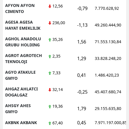
AFYON AFYON
12,56
-0,79
Mersin
7.770.628,92
CIMENTO
İstanbul
AGESA AGESA
236,00
-1,13
49.260.444,90
HAYAT EMEKLILIK
İzmir
AGHOL ANADOLU
35,26
1,56
71.553.130,84
Kars
GRUBU HOLDING
Kastamonu
AGROT AGROTECH
2,35
1,29
33.828.248,20
TEKNOLOJI
Kayseri
AGYO ATAKULE
7,33
0,41
1.486.420,23
GMYO
Kırklareli
AHGAZ AHLATCI
32,14
Kırşehir
-0,25
45.407.680,74
DOGALGAZ
Kocaeli
AHSGY AHES
19,36
1,79
29.155.635,80
GMYO
Konya
0,45
AKBNK AKBANK
7.971.197.000,85
67,40
Kütahya