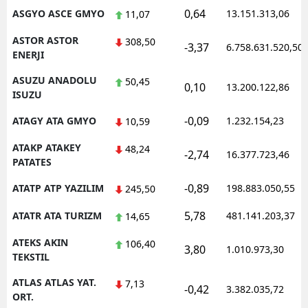
0,64
ASGYO ASCE GMYO
13.151.313,06
11,07
ASTOR ASTOR
308,50
-3,37
6.758.631.520,50
ENERJI
ASUZU ANADOLU
50,45
0,10
13.200.122,86
ISUZU
-0,09
ATAGY ATA GMYO
1.232.154,23
10,59
ATAKP ATAKEY
48,24
-2,74
16.377.723,46
PATATES
-0,89
ATATP ATP YAZILIM
198.883.050,55
245,50
5,78
ATATR ATA TURIZM
481.141.203,37
14,65
ATEKS AKIN
106,40
3,80
1.010.973,30
TEKSTIL
ATLAS ATLAS YAT.
7,13
-0,42
3.382.035,72
ORT.