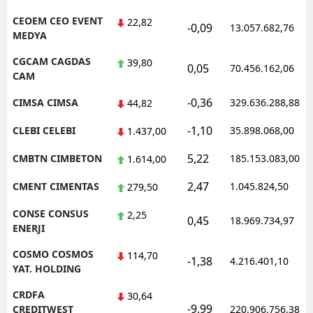
CEOEM CEO EVENT
22,82
-0,09
13.057.682,76
MEDYA
CGCAM CAGDAS
39,80
0,05
70.456.162,06
CAM
-0,36
CIMSA CIMSA
329.636.288,88
44,82
-1,10
CLEBI CELEBI
35.898.068,00
1.437,00
5,22
CMBTN CIMBETON
185.153.083,00
1.614,00
2,47
CMENT CIMENTAS
1.045.824,50
279,50
CONSE CONSUS
2,25
0,45
18.969.734,97
ENERJI
COSMO COSMOS
114,70
-1,38
4.216.401,10
YAT. HOLDING
CRDFA
30,64
-9,99
CREDITWEST
220.906.756,38