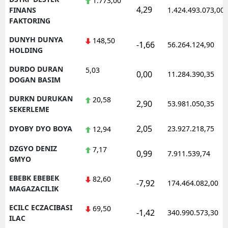
1.773,00
4,29
FINANS
1.424.493.073,00
FAKTORING
DUNYH DUNYA
148,50
-1,66
56.264.124,90
HOLDING
DURDO DURAN
5,03
0,00
11.284.390,35
DOGAN BASIM
DURKN DURUKAN
20,58
2,90
53.981.050,35
SEKERLEME
2,05
DYOBY DYO BOYA
23.927.218,75
12,94
DZGYO DENIZ
7,17
0,99
7.911.539,74
GMYO
EBEBK EBEBEK
82,60
-7,92
174.464.082,00
MAGAZACILIK
ECILC ECZACIBASI
69,50
-1,42
340.990.573,30
ILAC