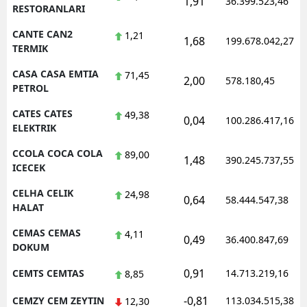
1,91
36.399.523,46
RESTORANLARI
CANTE CAN2
1,21
1,68
199.678.042,27
TERMIK
CASA CASA EMTIA
71,45
2,00
578.180,45
PETROL
CATES CATES
49,38
0,04
100.286.417,16
ELEKTRIK
CCOLA COCA COLA
89,00
1,48
390.245.737,55
ICECEK
CELHA CELIK
24,98
0,64
58.444.547,38
HALAT
CEMAS CEMAS
4,11
0,49
36.400.847,69
DOKUM
0,91
CEMTS CEMTAS
14.713.219,16
8,85
-0,81
CEMZY CEM ZEYTIN
113.034.515,38
12,30