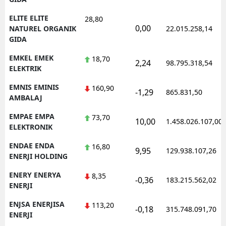
ELITE ELITE
28,80
0,00
NATUREL ORGANIK
22.015.258,14
GIDA
EMKEL EMEK
18,70
2,24
98.795.318,54
ELEKTRIK
EMNIS EMINIS
160,90
-1,29
865.831,50
AMBALAJ
EMPAE EMPA
73,70
10,00
1.458.026.107,00
ELEKTRONIK
ENDAE ENDA
16,80
9,95
129.938.107,26
ENERJI HOLDING
ENERY ENERYA
8,35
-0,36
183.215.562,02
ENERJI
ENJSA ENERJISA
113,20
-0,18
315.748.091,70
ENERJI