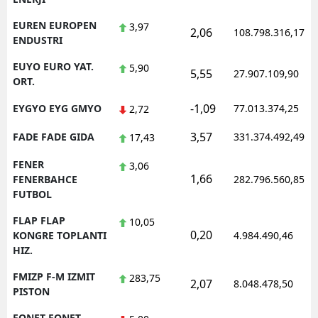
EUREN EUROPEN
3,97
2,06
108.798.316,17
ENDUSTRI
EUYO EURO YAT.
5,90
5,55
27.907.109,90
ORT.
-1,09
EYGYO EYG GMYO
77.013.374,25
2,72
3,57
FADE FADE GIDA
331.374.492,49
17,43
FENER
3,06
1,66
FENERBAHCE
282.796.560,85
FUTBOL
FLAP FLAP
10,05
0,20
KONGRE TOPLANTI
4.984.490,46
HIZ.
FMIZP F-M IZMIT
283,75
2,07
8.048.478,50
PISTON
FONET FONET