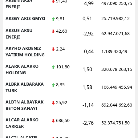
AKSEN AKSA
91,40
-4,99
497.090.250,75
ENERJI
Samsun
0,51
AKSGY AKIS GMYO
25.719.982,12
9,81
Siirt
AKSUE AKSU
42,60
-2,92
62.947.071,68
Sinop
ENERJI
AKYHO AKDENIZ
Sivas
2,24
-0,44
1.189.420,49
YATIRIM HOLDING
Tekirdağ
ALARK ALARKO
101,80
1,50
320.678.263,15
HOLDING
Tokat
ALBRK ALBARAKA
8,35
Trabzon
1,58
106.449.455,94
TURK
Tunceli
ALBTN ALBAYRAK
25,92
-1,14
692.044.692,60
BETON SANAYI
Şanlıurfa
ALCAR ALARKO
686,50
-2,76
52.374.751,50
Uşak
CARRIER
Van
ALCTL ALCATEL