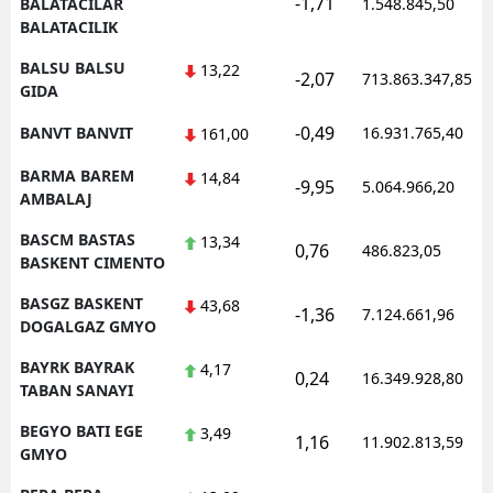
-1,71
BALATACILAR
1.548.845,50
BALATACILIK
BALSU BALSU
13,22
-2,07
713.863.347,85
GIDA
-0,49
BANVT BANVIT
16.931.765,40
161,00
BARMA BAREM
14,84
-9,95
5.064.966,20
AMBALAJ
BASCM BASTAS
13,34
0,76
486.823,05
BASKENT CIMENTO
BASGZ BASKENT
43,68
-1,36
7.124.661,96
DOGALGAZ GMYO
BAYRK BAYRAK
4,17
0,24
16.349.928,80
TABAN SANAYI
BEGYO BATI EGE
3,49
1,16
11.902.813,59
GMYO