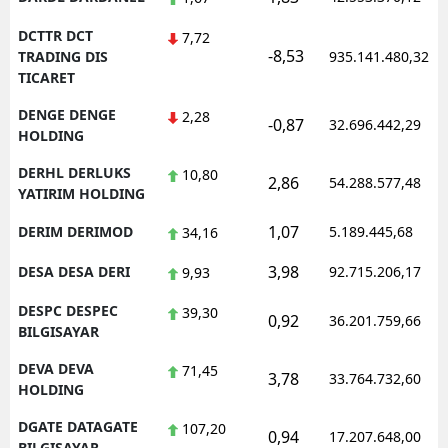
DCTTR DCT
7,72
-8,53
TRADING DIS
935.141.480,32
TICARET
DENGE DENGE
2,28
-0,87
32.696.442,29
HOLDING
DERHL DERLUKS
10,80
2,86
54.288.577,48
YATIRIM HOLDING
1,07
DERIM DERIMOD
5.189.445,68
34,16
3,98
DESA DESA DERI
92.715.206,17
9,93
DESPC DESPEC
39,30
0,92
36.201.759,66
BILGISAYAR
DEVA DEVA
71,45
3,78
33.764.732,60
HOLDING
DGATE DATAGATE
107,20
0,94
17.207.648,00
BILGISAYAR