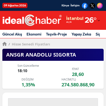
09 Ağustos 2026
Künye
İletişim
Adana
İstanbul
26
°
Açık
Adıyaman
Afyonkarahisar
Güncel Akış
Ekonomi
Teşvik-Proje
Yapay Zeka
Sigor
Ağrı
/
Hisse Senedi Fiyatları
Amasya
ANSGR ANADOLU SIGORTA
Ankara
Son Güncelleme
FİYAT
18:10
Antalya
28,60
DEĞİŞİM
HACİM(TL)
Artvin
1,35%
274.580.868,90
Aydın
Balıkesir