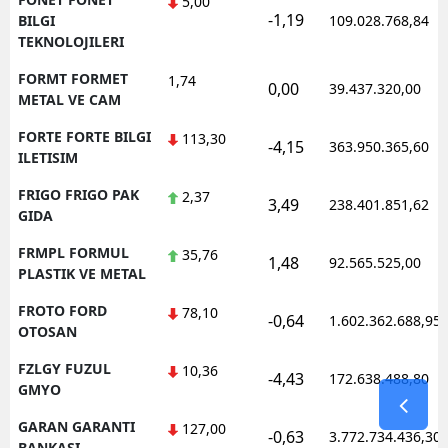
5,00
-1,19
BILGI
109.028.768,84
TEKNOLOJILERI
FORMT FORMET
1,74
0,00
39.437.320,00
METAL VE CAM
FORTE FORTE BILGI
113,30
-4,15
363.950.365,60
ILETISIM
FRIGO FRIGO PAK
2,37
3,49
238.401.851,62
GIDA
FRMPL FORMUL
35,76
1,48
92.565.525,00
PLASTIK VE METAL
FROTO FORD
78,10
-0,64
1.602.362.688,95
OTOSAN
FZLGY FUZUL
10,36
-4,43
172.638.488,80
GMYO
GARAN GARANTI
127,00
-0,63
3.772.734.436,30
BANKASI