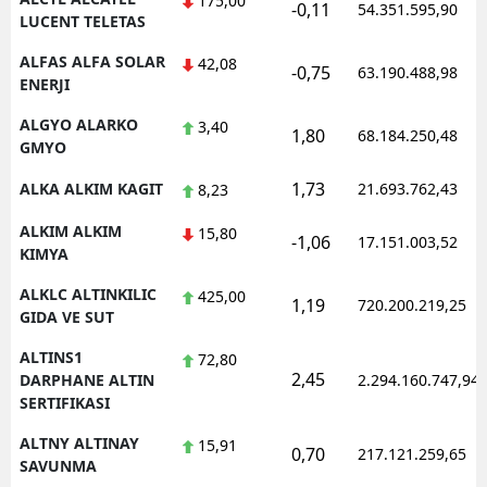
175,00
-0,11
54.351.595,90
LUCENT TELETAS
Yozgat
ALFAS ALFA SOLAR
42,08
-0,75
63.190.488,98
ENERJI
Zonguldak
ALGYO ALARKO
3,40
Aksaray
1,80
68.184.250,48
GMYO
Bayburt
1,73
ALKA ALKIM KAGIT
21.693.762,43
8,23
Karaman
ALKIM ALKIM
15,80
-1,06
17.151.003,52
KIMYA
Kırıkkale
ALKLC ALTINKILIC
425,00
1,19
720.200.219,25
Batman
GIDA VE SUT
Şırnak
ALTINS1
72,80
2,45
DARPHANE ALTIN
2.294.160.747,94
Bartın
SERTIFIKASI
Ardahan
ALTNY ALTINAY
15,91
0,70
217.121.259,65
SAVUNMA
Iğdır