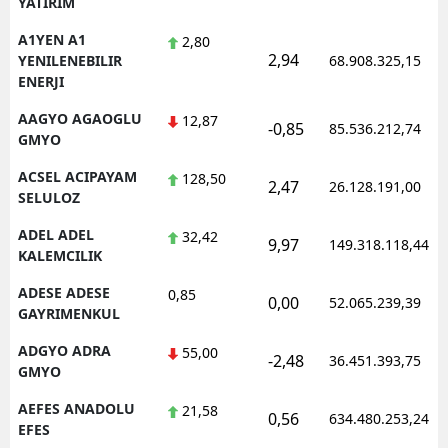
YATIRIM
Edirne
A1YEN A1
2,80
2,94
YENILENEBILIR
68.908.325,15
Elazığ
ENERJI
Erzincan
AAGYO AGAOGLU
12,87
-0,85
85.536.212,74
GMYO
Erzurum
ACSEL ACIPAYAM
128,50
2,47
26.128.191,00
Eskişehir
SELULOZ
Gaziantep
ADEL ADEL
32,42
9,97
149.318.118,44
KALEMCILIK
Giresun
ADESE ADESE
0,85
0,00
52.065.239,39
Gümüşhane
GAYRIMENKUL
ADGYO ADRA
55,00
Hakkari
-2,48
36.451.393,75
GMYO
Hatay
AEFES ANADOLU
21,58
0,56
634.480.253,24
EFES
Isparta