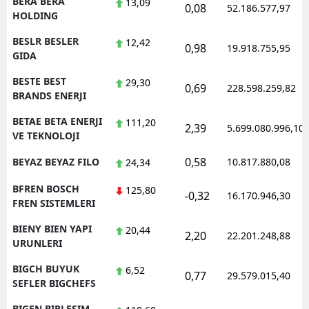
BERA BERA
13,09
0,08
52.186.577,97
HOLDING
BESLR BESLER
12,42
0,98
19.918.755,95
GIDA
BESTE BEST
29,30
0,69
228.598.259,82
BRANDS ENERJI
BETAE BETA ENERJI
111,20
2,39
5.699.080.996,10
VE TEKNOLOJI
0,58
BEYAZ BEYAZ FILO
10.817.880,08
24,34
BFREN BOSCH
125,80
-0,32
16.170.946,30
FREN SISTEMLERI
BIENY BIEN YAPI
20,44
2,20
22.201.248,88
URUNLERI
BIGCH BUYUK
6,52
0,77
29.579.015,40
SEFLER BIGCHEFS
BIGEN BIRLESIM