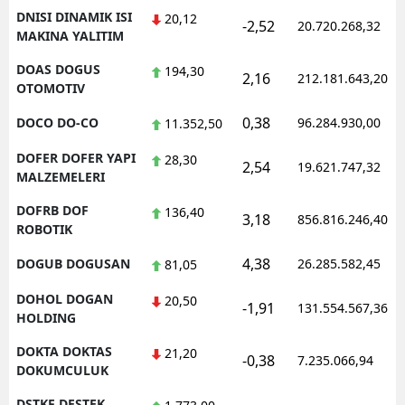
DNISI DINAMIK ISI
20,12
-2,52
20.720.268,32
MAKINA YALITIM
DOAS DOGUS
194,30
2,16
212.181.643,20
OTOMOTIV
0,38
DOCO DO-CO
96.284.930,00
11.352,50
DOFER DOFER YAPI
28,30
2,54
19.621.747,32
MALZEMELERI
DOFRB DOF
136,40
3,18
856.816.246,40
ROBOTIK
4,38
DOGUB DOGUSAN
26.285.582,45
81,05
DOHOL DOGAN
20,50
-1,91
131.554.567,36
HOLDING
DOKTA DOKTAS
21,20
-0,38
7.235.066,94
DOKUMCULUK
DSTKF DESTEK