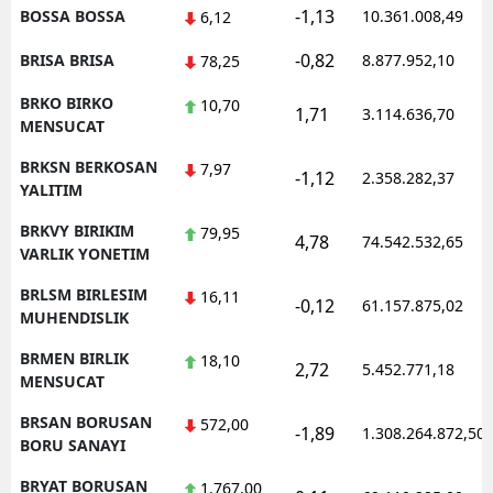
-1,13
BOSSA BOSSA
10.361.008,49
6,12
-0,82
BRISA BRISA
8.877.952,10
78,25
BRKO BIRKO
10,70
1,71
3.114.636,70
MENSUCAT
BRKSN BERKOSAN
7,97
-1,12
2.358.282,37
YALITIM
BRKVY BIRIKIM
79,95
4,78
74.542.532,65
VARLIK YONETIM
BRLSM BIRLESIM
16,11
-0,12
61.157.875,02
MUHENDISLIK
BRMEN BIRLIK
18,10
2,72
5.452.771,18
MENSUCAT
BRSAN BORUSAN
572,00
-1,89
1.308.264.872,50
BORU SANAYI
BRYAT BORUSAN
1.767,00