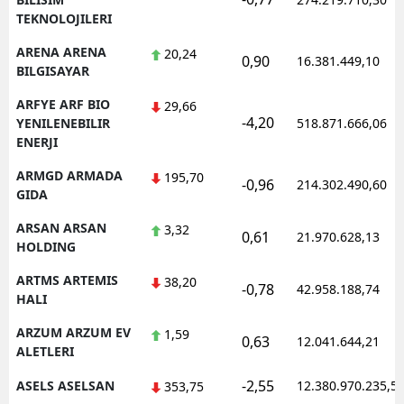
TEKNOLOJILERI
ARENA ARENA
20,24
0,90
16.381.449,10
BILGISAYAR
ARFYE ARF BIO
29,66
-4,20
YENILENEBILIR
518.871.666,06
ENERJI
ARMGD ARMADA
195,70
-0,96
214.302.490,60
GIDA
ARSAN ARSAN
3,32
0,61
21.970.628,13
HOLDING
ARTMS ARTEMIS
38,20
-0,78
42.958.188,74
HALI
ARZUM ARZUM EV
1,59
0,63
12.041.644,21
ALETLERI
-2,55
ASELS ASELSAN
12.380.970.235,5
353,75