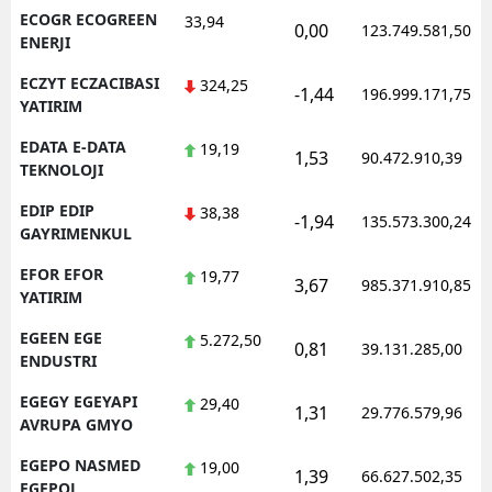
ECOGR ECOGREEN
33,94
0,00
123.749.581,50
ENERJI
ECZYT ECZACIBASI
324,25
-1,44
196.999.171,75
YATIRIM
EDATA E-DATA
19,19
1,53
90.472.910,39
TEKNOLOJI
EDIP EDIP
38,38
-1,94
135.573.300,24
GAYRIMENKUL
EFOR EFOR
19,77
3,67
985.371.910,85
YATIRIM
EGEEN EGE
5.272,50
0,81
39.131.285,00
ENDUSTRI
EGEGY EGEYAPI
29,40
1,31
29.776.579,96
AVRUPA GMYO
EGEPO NASMED
19,00
1,39
66.627.502,35
EGEPOL