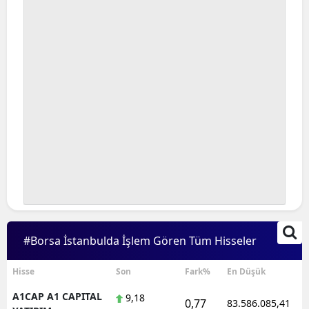
Bilecik
Bingöl
Bitlis
Bolu
Burdur
Bursa
Çanakkale
Çankırı
#Borsa İstanbulda İşlem Gören Tüm Hisseler
Çorum
Denizli
Hisse
Son
Fark%
En Düşük
A1CAP A1 CAPITAL
9,18
Diyarbakır
0,77
83.586.085,41