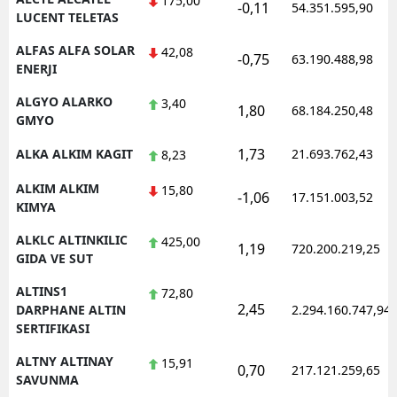
175,00
-0,11
54.351.595,90
LUCENT TELETAS
Yozgat
ALFAS ALFA SOLAR
42,08
-0,75
63.190.488,98
ENERJI
Zonguldak
ALGYO ALARKO
3,40
Aksaray
1,80
68.184.250,48
GMYO
Bayburt
1,73
ALKA ALKIM KAGIT
21.693.762,43
8,23
Karaman
ALKIM ALKIM
15,80
-1,06
17.151.003,52
KIMYA
Kırıkkale
ALKLC ALTINKILIC
425,00
1,19
720.200.219,25
Batman
GIDA VE SUT
Şırnak
ALTINS1
72,80
2,45
DARPHANE ALTIN
2.294.160.747,94
Bartın
SERTIFIKASI
Ardahan
ALTNY ALTINAY
15,91
0,70
217.121.259,65
SAVUNMA
Iğdır