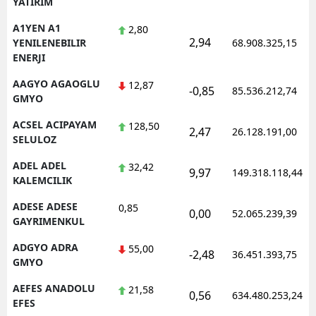
YATIRIM
Edirne
A1YEN A1
2,80
2,94
YENILENEBILIR
68.908.325,15
Elazığ
ENERJI
Erzincan
AAGYO AGAOGLU
12,87
-0,85
85.536.212,74
GMYO
Erzurum
ACSEL ACIPAYAM
128,50
2,47
26.128.191,00
Eskişehir
SELULOZ
Gaziantep
ADEL ADEL
32,42
9,97
149.318.118,44
KALEMCILIK
Giresun
ADESE ADESE
0,85
0,00
52.065.239,39
Gümüşhane
GAYRIMENKUL
ADGYO ADRA
55,00
Hakkari
-2,48
36.451.393,75
GMYO
Hatay
AEFES ANADOLU
21,58
0,56
634.480.253,24
EFES
Isparta