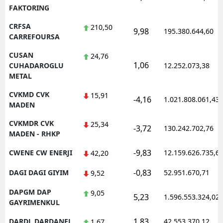
FAKTORING
CRFSA
210,50
9,98
195.380.644,60
CARREFOURSA
CUSAN
24,76
1,06
CUHADAROGLU
12.252.073,38
METAL
CVKMD CVK
15,91
-4,16
1.021.808.061,43
MADEN
CVKMDR CVK
25,34
-3,72
130.242.702,76
MADEN - RHKP
-9,83
CWENE CW ENERJI
12.159.626.735,6
42,20
-0,83
DAGI DAGI GIYIM
52.951.670,71
9,52
DAPGM DAP
9,05
5,23
1.596.553.324,02
GAYRIMENKUL
1,83
DARDL DARDANEL
42.553.370,12
1,67