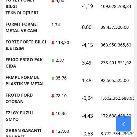
5,00
-1,19
BILGI
109.028.768,84
TEKNOLOJILERI
FORMT FORMET
1,74
0,00
39.437.320,00
METAL VE CAM
FORTE FORTE BILGI
113,30
-4,15
363.950.365,60
ILETISIM
FRIGO FRIGO PAK
2,37
3,49
238.401.851,62
GIDA
FRMPL FORMUL
35,76
1,48
92.565.525,00
PLASTIK VE METAL
FROTO FORD
78,10
-0,64
1.602.362.688,95
OTOSAN
FZLGY FUZUL
10,36
-4,43
172.638.488,80
GMYO
GARAN GARANTI
127,00
-0,63
3.772.734.436,30
BANKASI