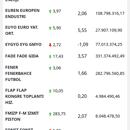
EUREN EUROPEN
3,97
2,06
108.798.316,17
ENDUSTRI
EUYO EURO YAT.
5,90
5,55
27.907.109,90
ORT.
-1,09
EYGYO EYG GMYO
77.013.374,25
2,72
3,57
FADE FADE GIDA
331.374.492,49
17,43
FENER
3,06
1,66
FENERBAHCE
282.796.560,85
FUTBOL
FLAP FLAP
10,05
0,20
KONGRE TOPLANTI
4.984.490,46
HIZ.
FMIZP F-M IZMIT
283,75
2,07
8.048.478,50
PISTON
FONET FONET