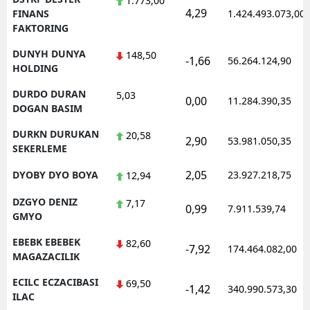
1.773,00
4,29
FINANS
1.424.493.073,00
FAKTORING
DUNYH DUNYA
148,50
-1,66
56.264.124,90
HOLDING
DURDO DURAN
5,03
0,00
11.284.390,35
DOGAN BASIM
DURKN DURUKAN
20,58
2,90
53.981.050,35
SEKERLEME
2,05
DYOBY DYO BOYA
23.927.218,75
12,94
DZGYO DENIZ
7,17
0,99
7.911.539,74
GMYO
EBEBK EBEBEK
82,60
-7,92
174.464.082,00
MAGAZACILIK
ECILC ECZACIBASI
69,50
-1,42
340.990.573,30
ILAC