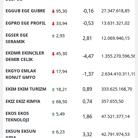
-0,16
EGGUB EGE GUBRE
27.347.618,85
95,30
-0,53
EGPRO EGE PROFIL
13.631.321,02
33,94
EGSER EGE
2,93
2,81
12.069.940,15
SERAMIK
EKDMR EKINCILER
45,30
-4,47
1.355.270.596,56
DEMIR CELIK
EKGYO EMLAK
17,94
-1,37
2.634.410.311,19
KONUT GMYO
0,89
EKIM EKIM TURIZM
333.625.168,70
18,21
0,74
EKIZ EKIZ KIMYA
357.655,50
68,50
EKOS EKOS
5,49
1,86
47.521.377,14
TEKNOLOJI
EKSUN EKSUN
6,23
3,32
42.791.974,53
GIDA