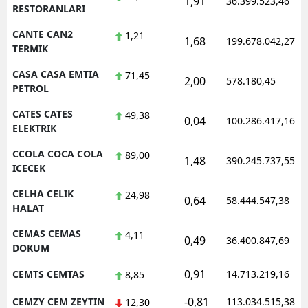
1,91
36.399.523,46
RESTORANLARI
CANTE CAN2
1,21
1,68
199.678.042,27
TERMIK
CASA CASA EMTIA
71,45
2,00
578.180,45
PETROL
CATES CATES
49,38
0,04
100.286.417,16
ELEKTRIK
CCOLA COCA COLA
89,00
1,48
390.245.737,55
ICECEK
CELHA CELIK
24,98
0,64
58.444.547,38
HALAT
CEMAS CEMAS
4,11
0,49
36.400.847,69
DOKUM
0,91
CEMTS CEMTAS
14.713.219,16
8,85
-0,81
CEMZY CEM ZEYTIN
113.034.515,38
12,30