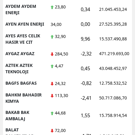
AYDEM AYDEM
23,80
0,34
21.045.453,24
ENERJI
0,00
AYEN AYEN ENERJI
27.525.395,28
34,00
AYES AYES CELIK
32,90
9,96
15.537.490,88
HASIR VE CIT
-2,32
AYGAZ AYGAZ
471.219.693,00
284,50
AZTEK AZTEK
4,47
0,45
43.048.452,97
TEKNOLOJI
-0,82
BAGFS BAGFAS
12.758.532,52
24,32
BAHKM BAHADIR
113,30
-2,41
50.717.086,70
KIMYA
BAKAB BAK
44,68
1,55
15.758.914,54
AMBALAJ
BALAT
72,00