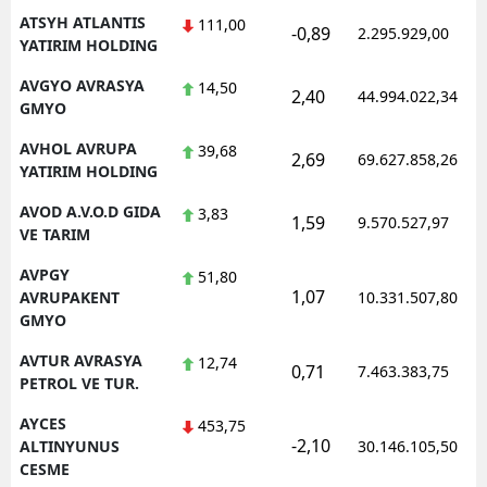
ATSYH ATLANTIS
111,00
-0,89
2.295.929,00
YATIRIM HOLDING
AVGYO AVRASYA
14,50
2,40
44.994.022,34
GMYO
AVHOL AVRUPA
39,68
2,69
69.627.858,26
YATIRIM HOLDING
AVOD A.V.O.D GIDA
3,83
1,59
9.570.527,97
VE TARIM
AVPGY
51,80
1,07
AVRUPAKENT
10.331.507,80
GMYO
AVTUR AVRASYA
12,74
0,71
7.463.383,75
PETROL VE TUR.
AYCES
453,75
-2,10
ALTINYUNUS
30.146.105,50
CESME