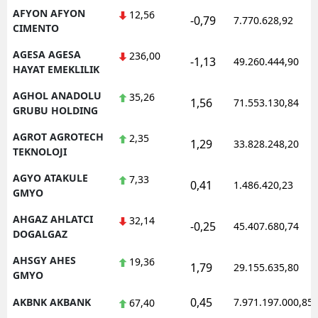
AFYON AFYON
12,56
-0,79
Mersin
7.770.628,92
CIMENTO
İstanbul
AGESA AGESA
236,00
-1,13
49.260.444,90
HAYAT EMEKLILIK
İzmir
AGHOL ANADOLU
35,26
1,56
71.553.130,84
Kars
GRUBU HOLDING
Kastamonu
AGROT AGROTECH
2,35
1,29
33.828.248,20
TEKNOLOJI
Kayseri
AGYO ATAKULE
7,33
0,41
1.486.420,23
GMYO
Kırklareli
AHGAZ AHLATCI
32,14
Kırşehir
-0,25
45.407.680,74
DOGALGAZ
Kocaeli
AHSGY AHES
19,36
1,79
29.155.635,80
GMYO
Konya
0,45
AKBNK AKBANK
7.971.197.000,85
67,40
Kütahya