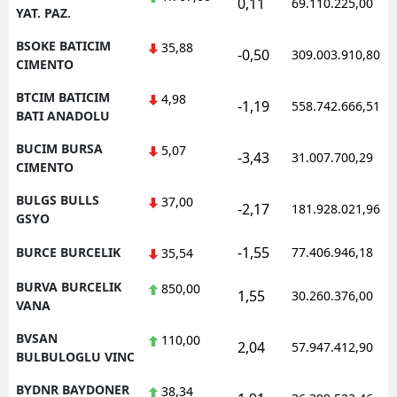
0,11
69.110.225,00
YAT. PAZ.
BSOKE BATICIM
35,88
-0,50
309.003.910,80
CIMENTO
BTCIM BATICIM
4,98
-1,19
558.742.666,51
BATI ANADOLU
BUCIM BURSA
5,07
-3,43
31.007.700,29
CIMENTO
BULGS BULLS
37,00
-2,17
181.928.021,96
GSYO
-1,55
BURCE BURCELIK
77.406.946,18
35,54
BURVA BURCELIK
850,00
1,55
30.260.376,00
VANA
BVSAN
110,00
2,04
57.947.412,90
BULBULOGLU VINC
BYDNR BAYDONER
38,34