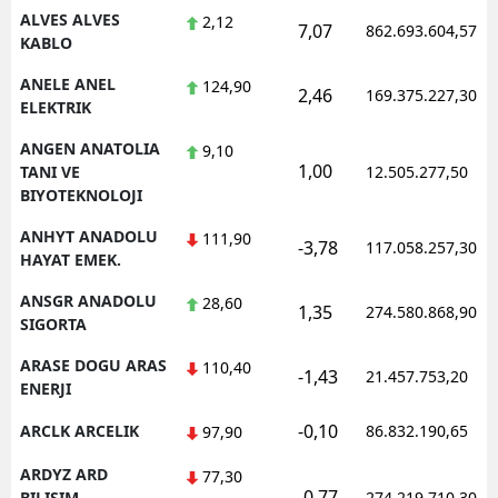
ALVES ALVES
2,12
7,07
862.693.604,57
KABLO
Yalova
ANELE ANEL
124,90
Karabük
2,46
169.375.227,30
ELEKTRIK
Kilis
ANGEN ANATOLIA
9,10
1,00
TANI VE
12.505.277,50
Osmaniye
BIYOTEKNOLOJI
Düzce
ANHYT ANADOLU
111,90
-3,78
117.058.257,30
HAYAT EMEK.
ANSGR ANADOLU
28,60
1,35
274.580.868,90
SIGORTA
ARASE DOGU ARAS
110,40
-1,43
21.457.753,20
ENERJI
-0,10
ARCLK ARCELIK
86.832.190,65
97,90
ARDYZ ARD
77,30
-0,77
BILISIM
274.219.710,30