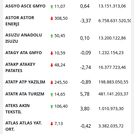
0,64
ASGYO ASCE GMYO
13.151.313,06
11,07
ASTOR ASTOR
308,50
-3,37
6.758.631.520,50
ENERJI
ASUZU ANADOLU
50,45
0,10
13.200.122,86
ISUZU
-0,09
ATAGY ATA GMYO
1.232.154,23
10,59
ATAKP ATAKEY
48,24
-2,74
16.377.723,46
PATATES
-0,89
ATATP ATP YAZILIM
198.883.050,55
245,50
5,78
ATATR ATA TURIZM
481.141.203,37
14,65
ATEKS AKIN
106,40
3,80
1.010.973,30
TEKSTIL
ATLAS ATLAS YAT.
7,13
-0,42
3.382.035,72
ORT.