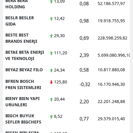
BERA BERA
13,09
0,08
52.186.577,97
HOLDING
BESLR BESLER
12,42
0,98
19.918.755,95
GIDA
BESTE BEST
29,30
0,69
228.598.259,82
BRANDS ENERJI
BETAE BETA ENERJI
111,20
2,39
5.699.080.996,10
VE TEKNOLOJI
0,58
BEYAZ BEYAZ FILO
10.817.880,08
24,34
BFREN BOSCH
125,80
-0,32
16.170.946,30
FREN SISTEMLERI
BIENY BIEN YAPI
20,44
2,20
22.201.248,88
URUNLERI
BIGCH BUYUK
6,52
0,77
29.579.015,40
SEFLER BIGCHEFS
BIGEN BIRLESIM