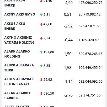
AKSEN AKSA
91,40
-4,99
497.090.250,75
ENERJI
Samsun
0,51
AKSGY AKIS GMYO
25.719.982,12
9,81
Siirt
AKSUE AKSU
42,60
-2,92
62.947.071,68
Sinop
ENERJI
AKYHO AKDENIZ
Sivas
2,24
-0,44
1.189.420,49
YATIRIM HOLDING
Tekirdağ
ALARK ALARKO
101,80
1,50
320.678.263,15
HOLDING
Tokat
ALBRK ALBARAKA
8,35
Trabzon
1,58
106.449.455,94
TURK
Tunceli
ALBTN ALBAYRAK
25,92
-1,14
692.044.692,60
BETON SANAYI
Şanlıurfa
ALCAR ALARKO
686,50
-2,76
52.374.751,50
Uşak
CARRIER
Van
ALCTL ALCATEL