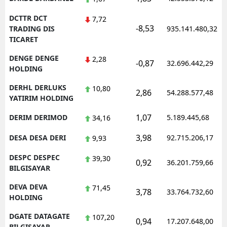
DCTTR DCT
7,72
-8,53
TRADING DIS
935.141.480,32
TICARET
DENGE DENGE
2,28
-0,87
32.696.442,29
HOLDING
DERHL DERLUKS
10,80
2,86
54.288.577,48
YATIRIM HOLDING
1,07
DERIM DERIMOD
5.189.445,68
34,16
3,98
DESA DESA DERI
92.715.206,17
9,93
DESPC DESPEC
39,30
0,92
36.201.759,66
BILGISAYAR
DEVA DEVA
71,45
3,78
33.764.732,60
HOLDING
DGATE DATAGATE
107,20
0,94
17.207.648,00
BILGISAYAR