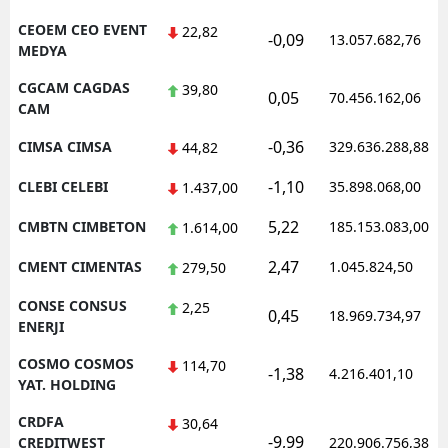
CEOEM CEO EVENT
22,82
-0,09
13.057.682,76
MEDYA
CGCAM CAGDAS
39,80
0,05
70.456.162,06
CAM
-0,36
CIMSA CIMSA
329.636.288,88
44,82
-1,10
CLEBI CELEBI
35.898.068,00
1.437,00
5,22
CMBTN CIMBETON
185.153.083,00
1.614,00
2,47
CMENT CIMENTAS
1.045.824,50
279,50
CONSE CONSUS
2,25
0,45
18.969.734,97
ENERJI
COSMO COSMOS
114,70
-1,38
4.216.401,10
YAT. HOLDING
CRDFA
30,64
-9,99
CREDITWEST
220.906.756,38