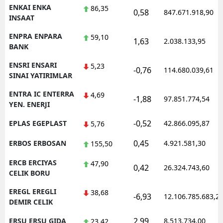
ENKAI ENKA
86,35
0,58
847.671.918,90
INSAAT
ENPRA ENPARA
59,10
1,63
2.038.133,95
BANK
ENSRI ENSARI
5,23
-0,76
114.680.039,61
SINAI YATIRIMLAR
ENTRA IC ENTERRA
4,69
-1,88
97.851.774,54
YEN. ENERJI
-0,52
EPLAS EGEPLAST
42.866.095,87
5,76
0,45
ERBOS ERBOSAN
4.921.581,30
155,50
ERCB ERCIYAS
47,90
0,42
26.324.743,60
CELIK BORU
EREGL EREGLI
38,68
-6,93
12.106.785.683,2
DEMIR CELIK
2,99
ERSU ERSU GIDA
8.513.734,00
23,42