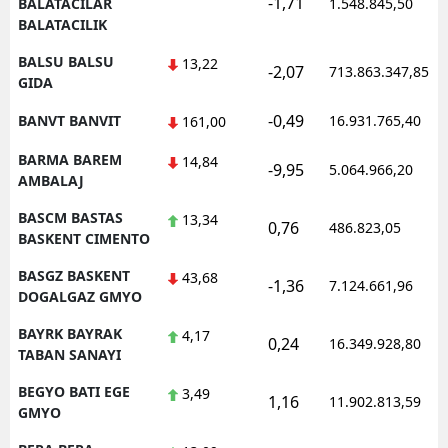
-1,71
BALATACILAR
1.548.845,50
BALATACILIK
BALSU BALSU
13,22
-2,07
713.863.347,85
GIDA
-0,49
BANVT BANVIT
16.931.765,40
161,00
BARMA BAREM
14,84
-9,95
5.064.966,20
AMBALAJ
BASCM BASTAS
13,34
0,76
486.823,05
BASKENT CIMENTO
BASGZ BASKENT
43,68
-1,36
7.124.661,96
DOGALGAZ GMYO
BAYRK BAYRAK
4,17
0,24
16.349.928,80
TABAN SANAYI
BEGYO BATI EGE
3,49
1,16
11.902.813,59
GMYO