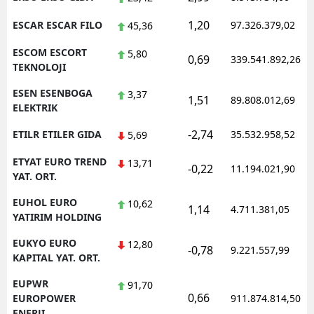
1,20
ESCAR ESCAR FILO
97.326.379,02
45,36
ESCOM ESCORT
5,80
0,69
339.541.892,26
TEKNOLOJI
ESEN ESENBOGA
3,37
1,51
89.808.012,69
ELEKTRIK
-2,74
ETILR ETILER GIDA
35.532.958,52
5,69
ETYAT EURO TREND
13,71
-0,22
11.194.021,90
YAT. ORT.
EUHOL EURO
10,62
1,14
4.711.381,05
YATIRIM HOLDING
EUKYO EURO
12,80
-0,78
9.221.557,99
KAPITAL YAT. ORT.
EUPWR
91,70
0,66
EUROPOWER
911.874.814,50
ENERJI