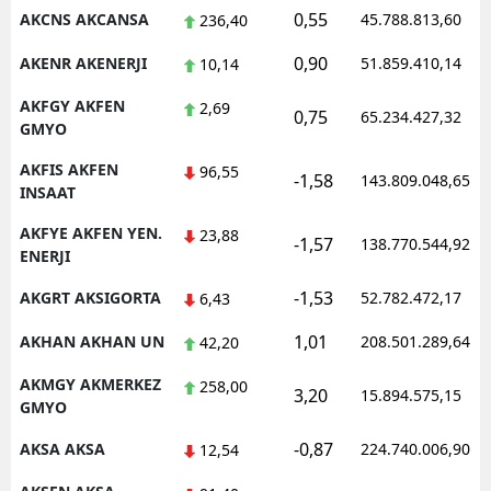
0,55
AKCNS AKCANSA
45.788.813,60
236,40
Malatya
0,90
AKENR AKENERJI
51.859.410,14
10,14
Manisa
AKFGY AKFEN
2,69
0,75
65.234.427,32
Kahramanmaraş
GMYO
Mardin
AKFIS AKFEN
96,55
-1,58
143.809.048,65
INSAAT
Muğla
AKFYE AKFEN YEN.
23,88
-1,57
138.770.544,92
ENERJI
Muş
-1,53
AKGRT AKSIGORTA
52.782.472,17
6,43
Nevşehir
1,01
AKHAN AKHAN UN
208.501.289,64
42,20
Niğde
AKMGY AKMERKEZ
258,00
Ordu
3,20
15.894.575,15
GMYO
Rize
-0,87
AKSA AKSA
224.740.006,90
12,54
Sakarya