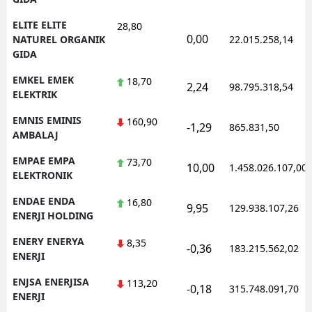
ELITE ELITE
28,80
0,00
NATUREL ORGANIK
22.015.258,14
GIDA
EMKEL EMEK
18,70
2,24
98.795.318,54
ELEKTRIK
EMNIS EMINIS
160,90
-1,29
865.831,50
AMBALAJ
EMPAE EMPA
73,70
10,00
1.458.026.107,00
ELEKTRONIK
ENDAE ENDA
16,80
9,95
129.938.107,26
ENERJI HOLDING
ENERY ENERYA
8,35
-0,36
183.215.562,02
ENERJI
ENJSA ENERJISA
113,20
-0,18
315.748.091,70
ENERJI