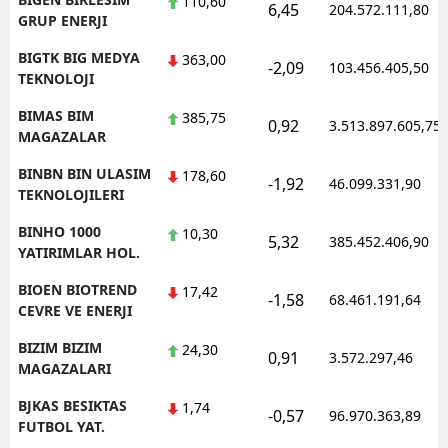
110,60
6,45
204.572.111,80
GRUP ENERJI
BIGTK BIG MEDYA
363,00
-2,09
103.456.405,50
TEKNOLOJI
BIMAS BIM
385,75
0,92
3.513.897.605,75
MAGAZALAR
BINBN BIN ULASIM
178,60
-1,92
46.099.331,90
TEKNOLOJILERI
BINHO 1000
10,30
5,32
385.452.406,90
YATIRIMLAR HOL.
BIOEN BIOTREND
17,42
-1,58
68.461.191,64
CEVRE VE ENERJI
BIZIM BIZIM
24,30
0,91
3.572.297,46
MAGAZALARI
BJKAS BESIKTAS
1,74
-0,57
96.970.363,89
FUTBOL YAT.