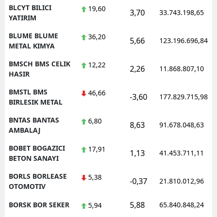
BLCYT BILICI
19,60
3,70
33.743.198,65
YATIRIM
BLUME BLUME
36,20
5,66
123.196.696,84
METAL KIMYA
BMSCH BMS CELIK
12,22
2,26
11.868.807,10
HASIR
BMSTL BMS
46,66
-3,60
177.829.715,98
BIRLESIK METAL
BNTAS BANTAS
6,80
8,63
91.678.048,63
AMBALAJ
BOBET BOGAZICI
17,91
1,13
41.453.711,11
BETON SANAYI
BORLS BORLEASE
5,38
-0,37
21.810.012,96
OTOMOTIV
5,88
BORSK BOR SEKER
65.840.848,24
5,94