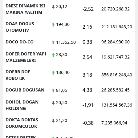
DNISI DINAMIK ISI
20,12
-2,52
20.720.268,32
MAKINA YALITIM
DOAS DOGUS
194,30
2,16
212.181.643,20
OTOMOTIV
0,38
DOCO DO-CO
96.284.930,00
11.352,50
DOFER DOFER YAPI
28,30
2,54
19.621.747,32
MALZEMELERI
DOFRB DOF
136,40
3,18
856.816.246,40
ROBOTIK
4,38
DOGUB DOGUSAN
26.285.582,45
81,05
DOHOL DOGAN
20,50
-1,91
131.554.567,36
HOLDING
DOKTA DOKTAS
21,20
-0,38
7.235.066,94
DOKUMCULUK
DSTKF DESTEK