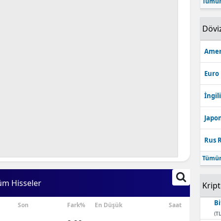
Tümün
Bilecik
Dövi
Bingöl
Bitlis
Amer
Bolu
Euro
Burdur
İngili
Bursa
Japon
Çanakkale
Rus R
Çankırı
Tümün
Çorum
üm Hisseler
Krip
Denizli
Bi
Son
Fark%
En Düşük
Saat
Diyarbakır
(TL