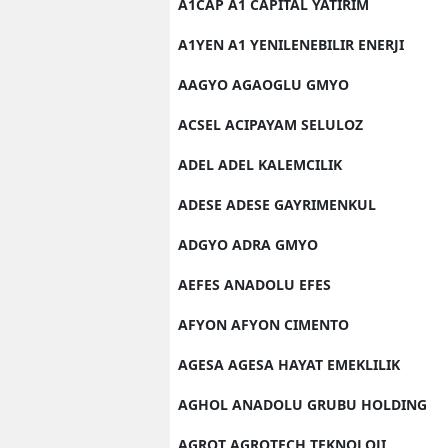
A1CAP A1 CAPITAL YATIRIM
A1YEN A1 YENILENEBILIR ENERJI
AAGYO AGAOGLU GMYO
ACSEL ACIPAYAM SELULOZ
ADEL ADEL KALEMCILIK
ADESE ADESE GAYRIMENKUL
ADGYO ADRA GMYO
AEFES ANADOLU EFES
AFYON AFYON CIMENTO
AGESA AGESA HAYAT EMEKLILIK
AGHOL ANADOLU GRUBU HOLDING
AGROT AGROTECH TEKNOLOJI