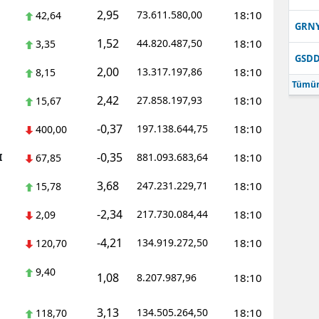
2,95
73.611.580,00
18:10
42,64
Samsun
GRN
1,52
44.820.487,50
18:10
3,35
Siirt
GSD
2,00
13.317.197,86
18:10
8,15
Sinop
Tümün
2,42
27.858.197,93
18:10
15,67
Sivas
-0,37
197.138.644,75
18:10
400,00
Tekirdağ
-0,35
I
881.093.683,64
18:10
67,85
Tokat
3,68
247.231.229,71
18:10
15,78
Trabzon
-2,34
217.730.084,44
18:10
2,09
Tunceli
-4,21
134.919.272,50
18:10
120,70
Şanlıurfa
9,40
1,08
8.207.987,96
18:10
Uşak
3,13
134.505.264,50
18:10
118,70
Van