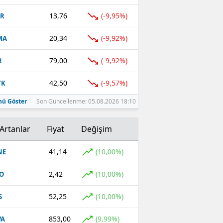
13,76
(-9,95%)
UR
20,34
(-9,92%)
MA
79,00
(-9,92%)
R
42,50
(-9,57%)
TK
ü Göster
Son Güncellenme: 05.08.2026 18:10
Artanlar
Fiyat
Değişim
41,14
(10,00%)
NE
2,42
(10,00%)
O
52,25
(10,00%)
S
853,00
(9,99%)
VA