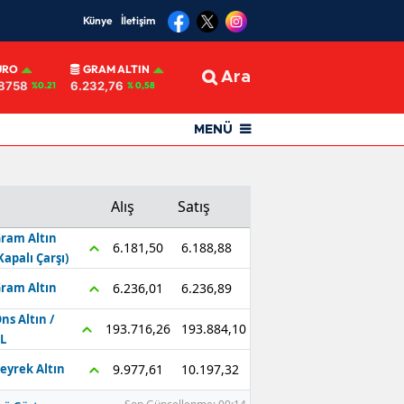
Künye
İletişim
URO
GRAM ALTIN
Ara
8758
6.232,76
%0.21
% 0,58
MENÜ
Alış
Satış
ram Altın
6.188,88
6.181,50
Kapalı Çarşı)
6.236,89
6.236,01
ram Altın
ns Altın /
193.884,10
193.716,26
L
10.197,32
9.977,61
eyrek Altın