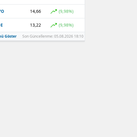
14,66
(9,98%)
YO
13,22
(9,98%)
DE
ü Göster
Son Güncellenme: 05.08.2026 18:10