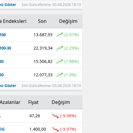
ü Göster
Son Güncellenme: 05.08.2026 18:10
a Endeksleri
Son
Değişim
13.687,93
(2.07%)
100
22.319,34
(2.29%)
100-30
15.506,82
(1.98%)
30
12.077,33
(1.9%)
50
ü Göster
Son Güncellenme: 05.08.2026 18:10
Azalanlar
Fiyat
Değişim
47,26
(-9,98%)
A
1.400,00
(-9,97%)
DG