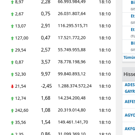
2,28
66.993.984,49
18:10
8,97
Bi
Edirne
(U
0,75
26.031.807,64
18:10
2,67
E
Elazığ
(U
2,91
116.295.515,71
18:10
13,07
E
Erzincan
(TL
0,47
17.521.772,20
18:10
127,00
Bi
Erzurum
2,57
55.749.955,88
18:10
29,54
(U
Eskişehir
Tümün
3,57
78.778.198,96
18:10
0,87
Gaziantep
9,97
99.840.893,12
18:10
Hisse
52,30
Giresun
ADES
-2,45
1.288.374.572,24
18:10
21,54
GAY
Gümüşhane
1,68
14.234.200,48
18:10
12,74
AEFE
Hakkari
1,08
20.319.014,80
18:10
242,60
AGYO
Hatay
1,54
149.461.141,70
18:10
35,56
AKFG
Isparta
0,86
31.099.369,10
18:10
2,35