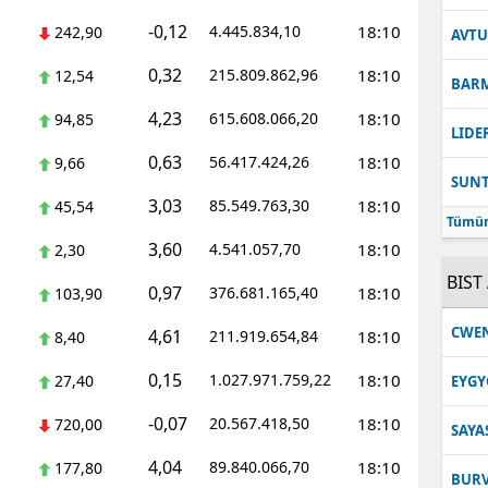
-0,12
4.445.834,10
18:10
242,90
Malatya
AVT
0,32
215.809.862,96
18:10
12,54
Manisa
BAR
4,23
615.608.066,20
18:10
94,85
Kahramanmaraş
LIDE
0,63
56.417.424,26
18:10
9,66
Mardin
SUN
3,03
85.549.763,30
18:10
45,54
Muğla
Tümün
3,60
4.541.057,70
18:10
2,30
Muş
BIST 
0,97
376.681.165,40
18:10
103,90
Nevşehir
CWE
4,61
211.919.654,84
18:10
8,40
Niğde
0,15
1.027.971.759,22
18:10
27,40
EYGY
Ordu
-0,07
20.567.418,50
18:10
720,00
SAYA
Rize
4,04
89.840.066,70
18:10
177,80
BUR
Sakarya