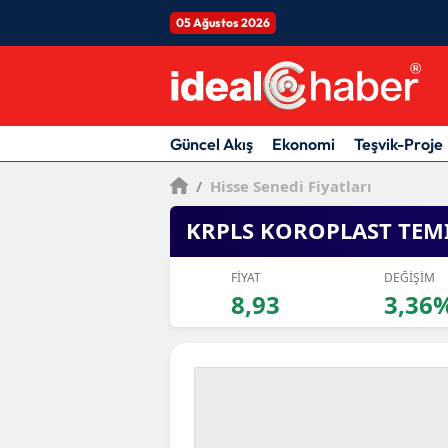
05 Ağustos 2026
Güncel Akış
Ekonomi
Teşvik-Proje
/
Hisse Senedi Fiyatları
KRPLS KOROPLAST TEM
FİYAT
DEĞİŞİM
8,93
3,36