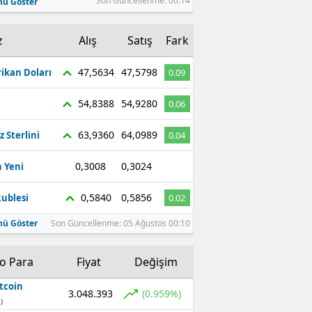
Son Güncellenme: 00:14
ü Göster
z
Alış
Satış
Fark
47,5634
47,5798
ikan Doları
0.09
54,8388
54,9280
0.06
63,9360
64,0989
z Sterlini
0.04
0,3008
0,3024
 Yeni
0
0,5840
0,5856
ublesi
0.02
ü Göster
Son Güncellenme: 05 Ağustos 00:10
to Para
Fiyat
Değişim
tcoin
3.048.393
(0.959%)
)