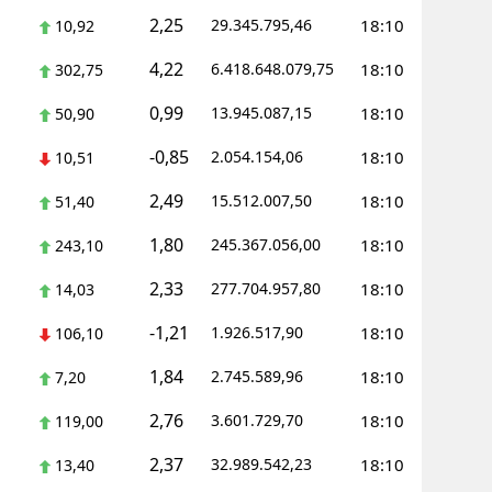
2,25
29.345.795,46
18:10
10,92
Yalova
4,22
6.418.648.079,75
18:10
302,75
Karabük
0,99
13.945.087,15
18:10
50,90
Kilis
-0,85
2.054.154,06
18:10
10,51
Osmaniye
2,49
15.512.007,50
18:10
51,40
Düzce
1,80
245.367.056,00
18:10
243,10
2,33
277.704.957,80
18:10
14,03
-1,21
1.926.517,90
18:10
106,10
1,84
2.745.589,96
18:10
7,20
2,76
3.601.729,70
18:10
119,00
2,37
32.989.542,23
18:10
13,40