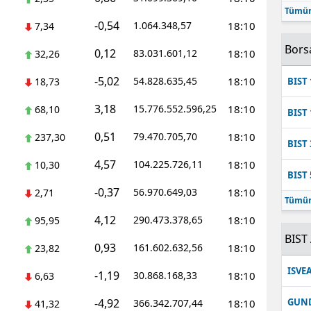
Tümün
Mersin
-0,54
1.064.348,57
18:10
7,34
İstanbul
Bors
0,12
83.031.601,12
18:10
32,26
İzmir
-5,02
54.828.635,45
18:10
18,73
BIST 
Kars
3,18
15.776.552.596,25
18:10
68,10
BIST 
Kastamonu
0,51
79.470.705,70
18:10
237,30
BIST 
Kayseri
4,57
104.225.726,11
18:10
10,30
BIST 
Kırklareli
-0,37
56.970.649,03
18:10
2,71
Tümün
Kırşehir
4,12
290.473.378,65
18:10
95,95
BIST 
0,93
Kocaeli
161.602.632,56
18:10
23,82
ISVE
-1,19
30.868.168,33
18:10
Konya
6,63
-4,92
GUN
366.342.707,44
18:10
41,32
Kütahya