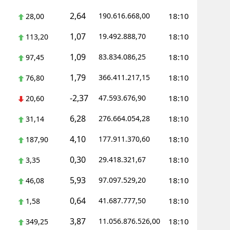
2,64
190.616.668,00
18:10
28,00
Yozgat
1,07
19.492.888,70
18:10
113,20
Zonguldak
1,09
83.834.086,25
18:10
97,45
Aksaray
1,79
366.411.217,15
18:10
76,80
Bayburt
-2,37
47.593.676,90
18:10
20,60
Karaman
6,28
276.664.054,28
18:10
31,14
Kırıkkale
4,10
177.911.370,60
18:10
187,90
Batman
0,30
29.418.321,67
18:10
3,35
Şırnak
5,93
97.097.529,20
18:10
46,08
Bartın
0,64
41.687.777,50
18:10
1,58
Ardahan
3,87
11.056.876.526,00
18:10
349,25
Iğdır