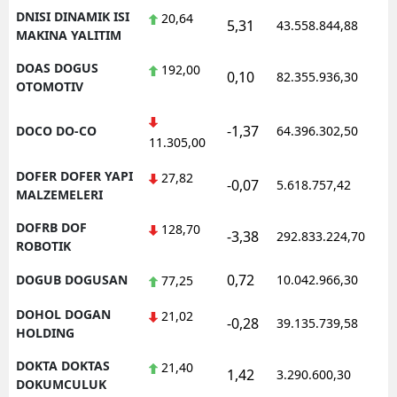
DNISI DINAMIK ISI
20,64
5,31
43.558.844,88
1
MAKINA YALITIM
DOAS DOGUS
192,00
0,10
82.355.936,30
1
OTOMOTIV
-1,37
DOCO DO-CO
64.396.302,50
1
11.305,00
DOFER DOFER YAPI
27,82
-0,07
5.618.757,42
1
MALZEMELERI
DOFRB DOF
128,70
-3,38
292.833.224,70
1
ROBOTIK
0,72
DOGUB DOGUSAN
10.042.966,30
1
77,25
DOHOL DOGAN
21,02
-0,28
39.135.739,58
1
HOLDING
DOKTA DOKTAS
21,40
1,42
3.290.600,30
1
DOKUMCULUK