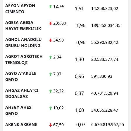
AFYON AFYON
12,74
1,51
Mersin
14.258.823,02
1
CIMENTO
İstanbul
AGESA AGESA
239,80
-1,96
139.252.034,45
1
HAYAT EMEKLILIK
İzmir
AGHOL ANADOLU
34,90
-0,96
55.290.932,42
1
Kars
GRUBU HOLDING
Kastamonu
AGROT AGROTECH
2,34
1,30
23.533.377,74
1
TEKNOLOJI
Kayseri
AGYO ATAKULE
7,37
0,96
591.330,93
1
GMYO
Kırklareli
AHGAZ AHLATCI
32,22
Kırşehir
0,37
40.701.529,94
1
DOGALGAZ
Kocaeli
AHSGY AHES
19,02
1,60
34.056.228,47
1
GMYO
Konya
-0,07
AKBNK AKBANK
6.670.819.967,25
1
67,50
Kütahya