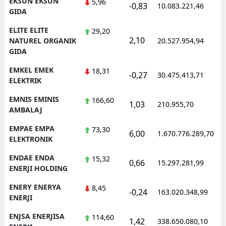
EKSUN EKSUN
5,96
-0,83
10.083.221,46
1
GIDA
ELITE ELITE
29,20
2,10
1
NATUREL ORGANIK
20.527.954,94
GIDA
EMKEL EMEK
18,31
-0,27
30.475.413,71
1
ELEKTRIK
EMNIS EMINIS
166,60
1,03
210.955,70
1
AMBALAJ
EMPAE EMPA
73,30
6,00
1.670.776.289,70
1
ELEKTRONIK
ENDAE ENDA
15,32
0,66
15.297.281,99
1
ENERJI HOLDING
ENERY ENERYA
8,45
-0,24
163.020.348,99
1
ENERJI
ENJSA ENERJISA
114,60
1,42
338.650.080,10
1