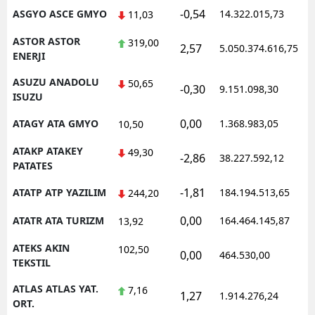
-0,54
ASGYO ASCE GMYO
14.322.015,73
1
11,03
ASTOR ASTOR
319,00
2,57
5.050.374.616,75
1
ENERJI
ASUZU ANADOLU
50,65
-0,30
9.151.098,30
1
ISUZU
0,00
ATAGY ATA GMYO
1.368.983,05
1
10,50
ATAKP ATAKEY
49,30
-2,86
38.227.592,12
1
PATATES
-1,81
ATATP ATP YAZILIM
184.194.513,65
1
244,20
0,00
ATATR ATA TURIZM
164.464.145,87
1
13,92
ATEKS AKIN
102,50
0,00
464.530,00
1
TEKSTIL
ATLAS ATLAS YAT.
7,16
1,27
1.914.276,24
1
ORT.