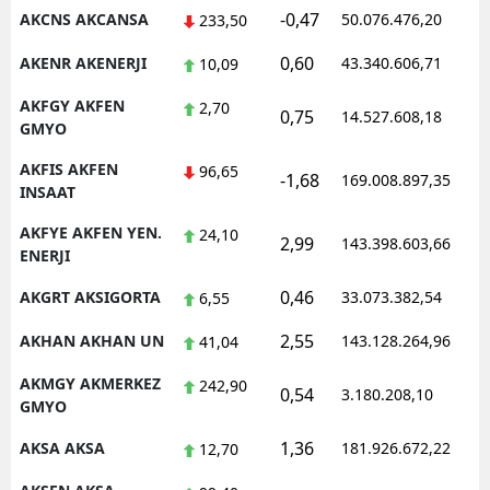
-0,47
AKCNS AKCANSA
50.076.476,20
1
233,50
Malatya
0,60
AKENR AKENERJI
43.340.606,71
1
10,09
Manisa
AKFGY AKFEN
2,70
0,75
14.527.608,18
1
Kahramanmaraş
GMYO
Mardin
AKFIS AKFEN
96,65
-1,68
169.008.897,35
1
INSAAT
Muğla
AKFYE AKFEN YEN.
24,10
2,99
143.398.603,66
1
ENERJI
Muş
0,46
AKGRT AKSIGORTA
33.073.382,54
1
6,55
Nevşehir
2,55
AKHAN AKHAN UN
143.128.264,96
1
41,04
Niğde
AKMGY AKMERKEZ
242,90
Ordu
0,54
3.180.208,10
1
GMYO
Rize
1,36
AKSA AKSA
181.926.672,22
1
12,70
Sakarya