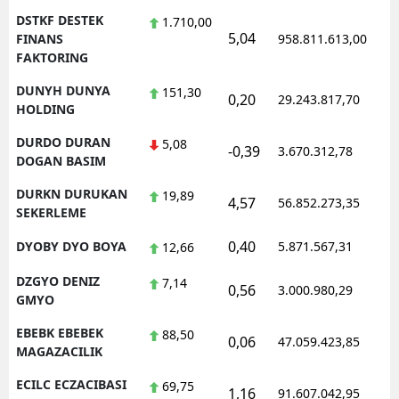
DSTKF DESTEK
1.710,00
5,04
1
FINANS
958.811.613,00
FAKTORING
DUNYH DUNYA
151,30
0,20
29.243.817,70
1
HOLDING
DURDO DURAN
5,08
-0,39
3.670.312,78
1
DOGAN BASIM
DURKN DURUKAN
19,89
4,57
56.852.273,35
1
SEKERLEME
0,40
DYOBY DYO BOYA
5.871.567,31
1
12,66
DZGYO DENIZ
7,14
0,56
3.000.980,29
1
GMYO
EBEBK EBEBEK
88,50
0,06
47.059.423,85
1
MAGAZACILIK
ECILC ECZACIBASI
69,75
1,16
91.607.042,95
1