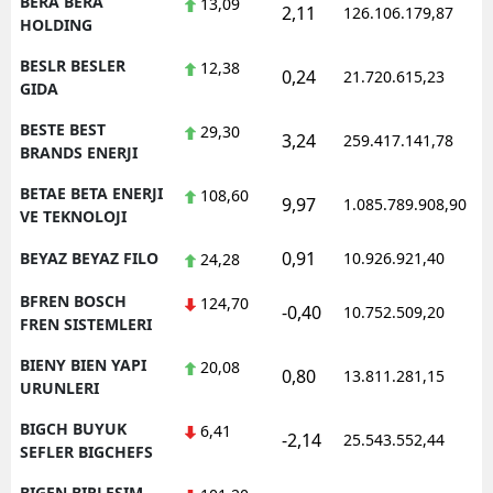
BERA BERA
13,09
2,11
126.106.179,87
1
HOLDING
BESLR BESLER
12,38
0,24
21.720.615,23
1
GIDA
BESTE BEST
29,30
3,24
259.417.141,78
1
BRANDS ENERJI
BETAE BETA ENERJI
108,60
9,97
1.085.789.908,90
1
VE TEKNOLOJI
0,91
BEYAZ BEYAZ FILO
10.926.921,40
1
24,28
BFREN BOSCH
124,70
-0,40
10.752.509,20
1
FREN SISTEMLERI
BIENY BIEN YAPI
20,08
0,80
13.811.281,15
1
URUNLERI
BIGCH BUYUK
6,41
-2,14
25.543.552,44
1
SEFLER BIGCHEFS
BIGEN BIRLESIM