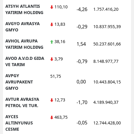
ATSYH ATLANTIS
110,10
-4,26
1.757.416,20
1
YATIRIM HOLDING
AVGYO AVRASYA
13,83
-0,29
10.837.955,39
1
GMYO
AVHOL AVRUPA
38,16
1,54
50.237.601,66
1
YATIRIM HOLDING
AVOD A.V.O.D GIDA
3,79
-0,79
8.148.977,77
1
VE TARIM
AVPGY
51,75
0,00
1
AVRUPAKENT
10.443.804,15
GMYO
AVTUR AVRASYA
12,73
-1,70
4.189.940,37
1
PETROL VE TUR.
AYCES
463,75
-0,05
1
ALTINYUNUS
12.744.428,00
CESME