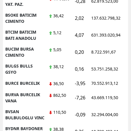
-0,28
62.819.523,00
1
YAT. PAZ.
BSOKE BATICIM
36,42
2,02
137.632.798,32
1
CIMENTO
BTCIM BATICIM
5,12
4,07
631.393.020,94
1
BATI ANADOLU
BUCIM BURSA
5,05
0,20
8.722.591,67
1
CIMENTO
BULGS BULLS
38,12
0,16
53.751.258,32
1
GSYO
-3,95
BURCE BURCELIK
70.552.913,12
1
36,50
BURVA BURCELIK
862,50
-7,26
43.669.119,50
1
VANA
BVSAN
110,50
-0,09
32.294.004,00
1
BULBULOGLU VINC
BYDNR BAYDONER
38,38