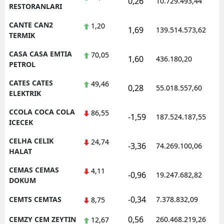
0,26
10.729.493,44
1
RESTORANLARI
CANTE CAN2
1,20
1,69
139.514.573,62
1
TERMIK
CASA CASA EMTIA
70,05
1,60
436.180,20
1
PETROL
CATES CATES
49,46
0,28
55.018.557,60
1
ELEKTRIK
CCOLA COCA COLA
86,55
-1,59
187.524.187,55
1
ICECEK
CELHA CELIK
24,74
-3,36
74.269.100,06
1
HALAT
CEMAS CEMAS
4,11
-0,96
19.247.682,82
1
DOKUM
-0,34
CEMTS CEMTAS
7.378.832,09
1
8,75
0,56
CEMZY CEM ZEYTIN
260.468.219,26
1
12,67