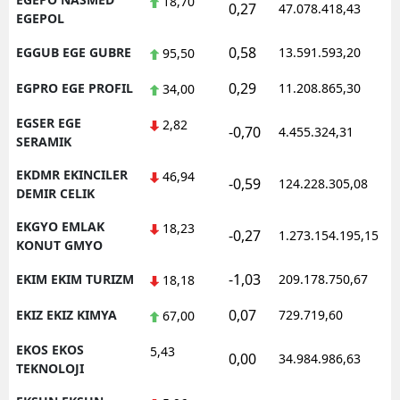
18,70
0,27
47.078.418,43
1
EGEPOL
0,58
EGGUB EGE GUBRE
13.591.593,20
1
95,50
0,29
EGPRO EGE PROFIL
11.208.865,30
1
34,00
EGSER EGE
2,82
-0,70
4.455.324,31
1
SERAMIK
EKDMR EKINCILER
46,94
-0,59
124.228.305,08
1
DEMIR CELIK
EKGYO EMLAK
18,23
-0,27
1.273.154.195,15
1
KONUT GMYO
-1,03
EKIM EKIM TURIZM
209.178.750,67
1
18,18
0,07
EKIZ EKIZ KIMYA
729.719,60
1
67,00
EKOS EKOS
5,43
0,00
34.984.986,63
1
TEKNOLOJI