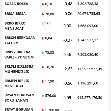
-0,48
BOSSA BOSSA
5.802.788,38
1
6,18
-0,06
BRISA BRISA
20.674.755,65
1
78,80
BRKO BIRKO
10,50
0,00
1.668.093,00
1
MENSUCAT
BRKSN BERKOSAN
8,04
-0,37
1.743.527,32
1
YALITIM
BRKVY BIRIKIM
75,85
0,46
7.303.080,40
1
VARLIK YONETIM
BRLSM BIRLESIM
16,26
-2,63
142.923.522,45
1
MUHENDISLIK
BRMEN BIRLIK
17,90
-0,56
1.196.291,60
1
MENSUCAT
BRSAN BORUSAN
576,00
0,09
915.277.176,50
1
BORU SANAYI
BRYAT BORUSAN
1.766,00