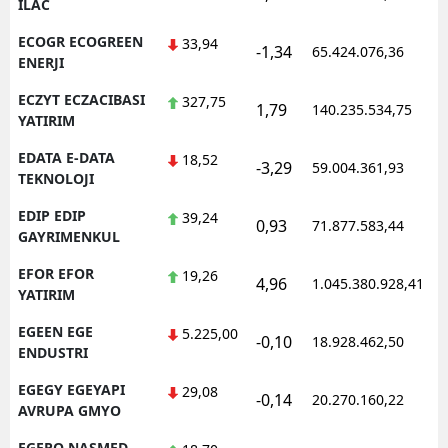
ILAC
ECOGR ECOGREEN
33,94
-1,34
65.424.076,36
1
ENERJI
ECZYT ECZACIBASI
327,75
1,79
140.235.534,75
1
YATIRIM
EDATA E-DATA
18,52
-3,29
59.004.361,93
1
TEKNOLOJI
EDIP EDIP
39,24
0,93
71.877.583,44
1
GAYRIMENKUL
EFOR EFOR
19,26
4,96
1.045.380.928,41
1
YATIRIM
EGEEN EGE
5.225,00
-0,10
18.928.462,50
1
ENDUSTRI
EGEGY EGEYAPI
29,08
-0,14
20.270.160,22
1
AVRUPA GMYO
EGEPO NASMED