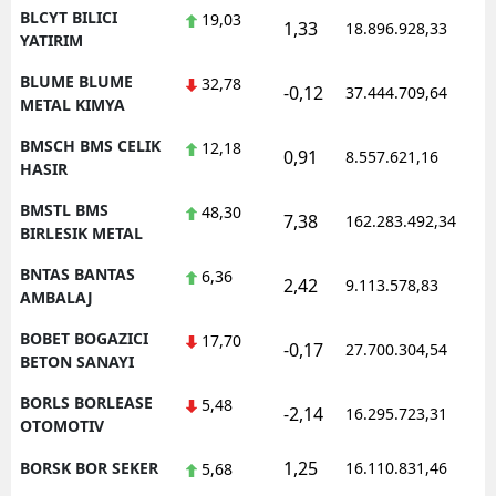
BLCYT BILICI
19,03
1,33
18.896.928,33
1
YATIRIM
BLUME BLUME
32,78
-0,12
37.444.709,64
1
METAL KIMYA
BMSCH BMS CELIK
12,18
0,91
8.557.621,16
1
HASIR
BMSTL BMS
48,30
7,38
162.283.492,34
1
BIRLESIK METAL
BNTAS BANTAS
6,36
2,42
9.113.578,83
1
AMBALAJ
BOBET BOGAZICI
17,70
-0,17
27.700.304,54
1
BETON SANAYI
BORLS BORLEASE
5,48
-2,14
16.295.723,31
1
OTOMOTIV
1,25
BORSK BOR SEKER
16.110.831,46
1
5,68