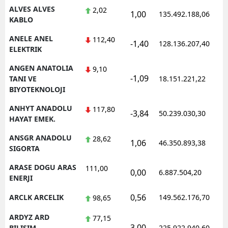
ALVES ALVES
2,02
1,00
135.492.188,06
1
KABLO
Yalova
ANELE ANEL
112,40
Karabük
-1,40
128.136.207,40
1
ELEKTRIK
Kilis
ANGEN ANATOLIA
9,10
-1,09
1
TANI VE
18.151.221,22
Osmaniye
BIYOTEKNOLOJI
Düzce
ANHYT ANADOLU
117,80
-3,84
50.239.030,30
1
HAYAT EMEK.
ANSGR ANADOLU
28,62
1,06
46.350.893,38
1
SIGORTA
ARASE DOGU ARAS
111,00
0,00
6.887.504,20
1
ENERJI
0,56
ARCLK ARCELIK
149.562.176,70
1
98,65
ARDYZ ARD
77,15
3,00
1
BILISIM
225.922.940,60