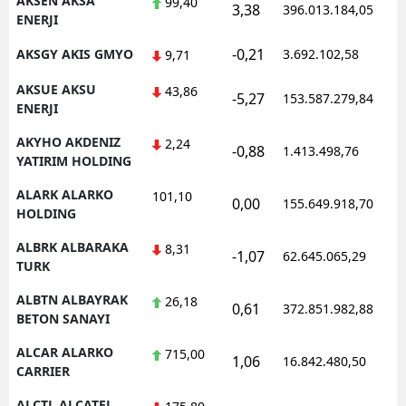
AKSEN AKSA
99,40
3,38
396.013.184,05
1
ENERJI
Samsun
-0,21
AKSGY AKIS GMYO
3.692.102,58
1
9,71
Siirt
AKSUE AKSU
43,86
-5,27
153.587.279,84
1
Sinop
ENERJI
AKYHO AKDENIZ
Sivas
2,24
-0,88
1.413.498,76
1
YATIRIM HOLDING
Tekirdağ
ALARK ALARKO
101,10
0,00
155.649.918,70
1
HOLDING
Tokat
ALBRK ALBARAKA
8,31
Trabzon
-1,07
62.645.065,29
1
TURK
Tunceli
ALBTN ALBAYRAK
26,18
0,61
372.851.982,88
1
BETON SANAYI
Şanlıurfa
ALCAR ALARKO
715,00
1,06
16.842.480,50
1
Uşak
CARRIER
Van
ALCTL ALCATEL