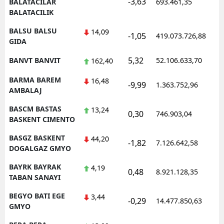
-3,63
1
BALATACILAR
693.461,35
BALATACILIK
BALSU BALSU
14,09
-1,05
419.073.726,88
1
GIDA
5,32
BANVT BANVIT
52.106.633,70
1
162,40
BARMA BAREM
16,48
-9,99
1.363.752,96
1
AMBALAJ
BASCM BASTAS
13,24
0,30
746.903,04
1
BASKENT CIMENTO
BASGZ BASKENT
44,20
-1,82
7.126.642,58
1
DOGALGAZ GMYO
BAYRK BAYRAK
4,19
0,48
8.921.128,35
1
TABAN SANAYI
BEGYO BATI EGE
3,44
-0,29
14.477.850,63
1
GMYO