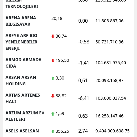
TEKNOLOJILERI
ARENA ARENA
20,18
0,00
11.805.867,06
1
BILGISAYAR
ARFYE ARF BIO
30,74
-0,58
1
YENILENEBILIR
50.731.710,36
ENERJI
ARMGD ARMADA
195,50
-1,41
104.681.975,40
1
GIDA
ARSAN ARSAN
3,30
0,61
20.098.158,97
1
HOLDING
ARTMS ARTEMIS
38,82
-6,41
103.000.037,54
1
HALI
ARZUM ARZUM EV
1,59
0,63
16.258.147,46
1
ALETLERI
2,74
ASELS ASELSAN
9.404.909.608,75
1
356,25