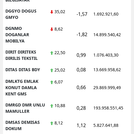
DGGYO DOGUS
35,02
-1,57
1.692.921,60
1
GMYO
DGNMO
8,62
-1,82
1
DOGANLAR
14.899.540,42
MOBILYA
DIRIT DIRITEKS
22,50
0,99
1.076.403,30
1
DIRILIS TEKSTIL
0,08
DITAS DITAS BDY
13.669.958,62
1
25,02
DMLKTG EMLAK
6,07
0,66
1
KONUT DAMLA
29.869.999,49
KENT GMS
DMRGD DMR UNLU
10,88
0,28
193.958.551,45
1
MAMULLER
DMSAS DEMISAS
8,12
1,12
5.827.641,88
1
DOKUM