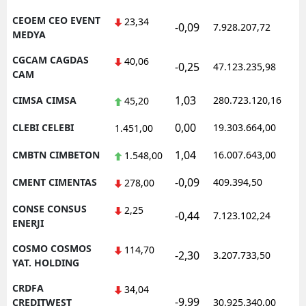
CEOEM CEO EVENT
23,34
-0,09
7.928.207,72
1
MEDYA
CGCAM CAGDAS
40,06
-0,25
47.123.235,98
1
CAM
1,03
CIMSA CIMSA
280.723.120,16
1
45,20
0,00
CLEBI CELEBI
19.303.664,00
1
1.451,00
1,04
CMBTN CIMBETON
16.007.643,00
1
1.548,00
-0,09
CMENT CIMENTAS
409.394,50
1
278,00
CONSE CONSUS
2,25
-0,44
7.123.102,24
1
ENERJI
COSMO COSMOS
114,70
-2,30
3.207.733,50
1
YAT. HOLDING
CRDFA
34,04
-9,99
1
CREDITWEST
30.925.340,00