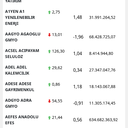
YATIRIM
Edirne
A1YEN A1
2,75
1,48
1
YENILENEBILIR
31.991.264,52
Elazığ
ENERJI
Erzincan
AAGYO AGAOGLU
13,01
-1,96
68.428.725,07
1
GMYO
Erzurum
ACSEL ACIPAYAM
126,30
1,04
8.414.944,80
1
Eskişehir
SELULOZ
Gaziantep
ADEL ADEL
29,62
0,34
27.347.047,76
1
KALEMCILIK
Giresun
ADESE ADESE
0,86
1,18
18.143.067,88
1
Gümüşhane
GAYRIMENKUL
ADGYO ADRA
54,55
Hakkari
-0,91
11.305.174,45
1
GMYO
Hatay
AEFES ANADOLU
21,44
0,56
634.682.363,92
1
EFES
Isparta