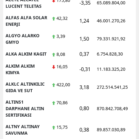
175,80
-3,35
65.089.804,00
1
LUCENT TELETAS
Yozgat
ALFAS ALFA SOLAR
42,32
1,24
46.001.270,26
1
ENERJI
Zonguldak
ALGYO ALARKO
3,39
Aksaray
1,50
79.331.921,92
1
GMYO
Bayburt
0,37
ALKA ALKIM KAGIT
6.754.828,30
1
8,08
Karaman
ALKIM ALKIM
16,05
-0,31
11.183.325,20
1
KIMYA
Kırıkkale
ALKLC ALTINKILIC
422,00
3,18
272.514.541,25
1
Batman
GIDA VE SUT
Şırnak
ALTINS1
70,86
0,80
1
DARPHANE ALTIN
870.842.708,49
Bartın
SERTIFIKASI
Ardahan
ALTNY ALTINAY
15,75
0,38
89.857.030,89
1
SAVUNMA
Iğdır