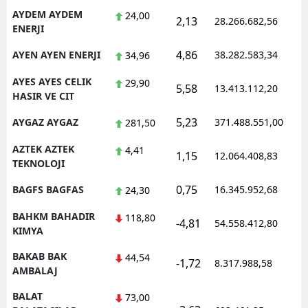
AYDEM AYDEM
24,00
2,13
28.266.682,56
1
ENERJI
4,86
AYEN AYEN ENERJI
38.282.583,34
1
34,96
AYES AYES CELIK
29,90
5,58
13.413.112,20
1
HASIR VE CIT
5,23
AYGAZ AYGAZ
371.488.551,00
1
281,50
AZTEK AZTEK
4,41
1,15
12.064.408,83
1
TEKNOLOJI
0,75
BAGFS BAGFAS
16.345.952,68
1
24,30
BAHKM BAHADIR
118,80
-4,81
54.558.412,80
1
KIMYA
BAKAB BAK
44,54
-1,72
8.317.988,58
1
AMBALAJ
BALAT
73,00