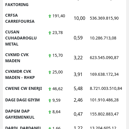
FAKTORING
CRFSA
191,40
10,00
536.369.815,90
1
CARREFOURSA
CUSAN
23,78
0,59
1
CUHADAROGLU
10.286.713,08
METAL
CVKMD CVK
15,70
3,22
623.545.090,87
1
MADEN
CVKMDR CVK
25,00
3,91
169.638.172,34
1
MADEN - RHKP
5,48
CWENE CW ENERJI
8.721.003.510,84
1
46,62
2,46
DAGI DAGI GIYIM
101.910.486,28
1
9,59
DAPGM DAP
8,64
0,47
155.802.883,47
1
GAYRIMENKUL
1,22
DARDL DARDANEL
13.204.605,12
1
1,66