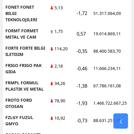
FONET FONET
5,13
-1,72
1
BILGI
51.317.064,09
TEKNOLOJILERI
FORMT FORMET
1,75
0,57
19.614.869,11
1
METAL VE CAM
FORTE FORTE BILGI
114,20
-0,35
88.400.583,70
1
ILETISIM
FRIGO FRIGO PAK
2,18
-0,46
11.666.234,11
1
GIDA
FRMPL FORMUL
34,26
-1,38
67.786.161,08
1
PLASTIK VE METAL
FROTO FORD
78,90
-1,93
1.466.722.667,25
1
OTOSAN
FZLGY FUZUL
10,92
-0,73
88.631.251,19
1
GMYO