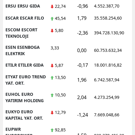
-0,96
ERSU ERSU GIDA
4.552.387,70
1
22,74
1,79
ESCAR ESCAR FILO
35.558.254,60
1
45,54
ESCOM ESCORT
5,80
-2,36
394.728.130,90
1
TEKNOLOJI
ESEN ESENBOGA
3,33
0,00
60.753.632,34
1
ELEKTRIK
-0,17
ETILR ETILER GIDA
18.001.816,82
1
5,87
ETYAT EURO TREND
13,50
1,96
6.742.587,94
1
YAT. ORT.
EUHOL EURO
10,50
2,04
4.273.254,99
1
YATIRIM HOLDING
EUKYO EURO
12,79
-1,24
7.669.048,66
1
KAPITAL YAT. ORT.
EUPWR
92,85