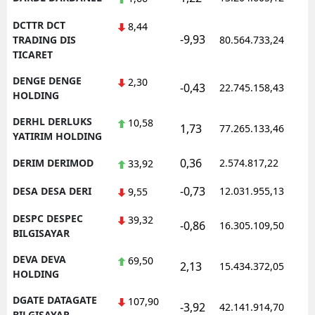
DCTTR DCT
8,44
-9,93
1
TRADING DIS
80.564.733,24
TICARET
DENGE DENGE
2,30
-0,43
22.745.158,43
1
HOLDING
DERHL DERLUKS
10,58
1,73
77.265.133,46
1
YATIRIM HOLDING
0,36
DERIM DERIMOD
2.574.817,22
1
33,92
-0,73
DESA DESA DERI
12.031.955,13
1
9,55
DESPC DESPEC
39,32
-0,86
16.305.109,50
1
BILGISAYAR
DEVA DEVA
69,50
2,13
15.434.372,05
1
HOLDING
DGATE DATAGATE
107,90
-3,92
42.141.914,70
1
BILGISAYAR