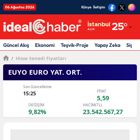
06 Ağustos 2026
Künye
İletişim
Adana
İstanbul
25
°
Açık
Adıyaman
Afyonkarahisar
Güncel Akış
Ekonomi
Teşvik-Proje
Yapay Zeka
Sigor
Ağrı
/
Hisse Senedi Fiyatları
Amasya
EUYO EURO YAT. ORT.
Ankara
Son Güncelleme
FİYAT
15:25
Antalya
5,59
DEĞİŞİM
HACİM(TL)
Artvin
9,82%
23.542.567,27
Aydın
Balıkesir