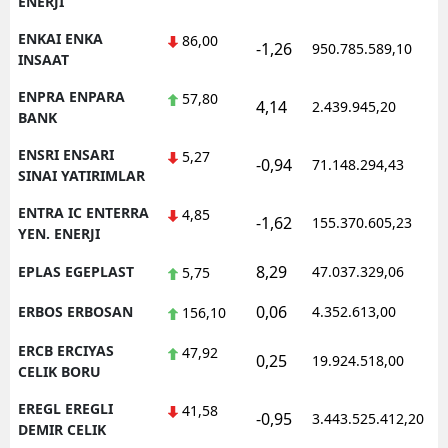
ENERJI
ENKAI ENKA
86,00
-1,26
950.785.589,10
1
INSAAT
ENPRA ENPARA
57,80
4,14
2.439.945,20
1
BANK
ENSRI ENSARI
5,27
-0,94
71.148.294,43
1
SINAI YATIRIMLAR
ENTRA IC ENTERRA
4,85
-1,62
155.370.605,23
1
YEN. ENERJI
8,29
EPLAS EGEPLAST
47.037.329,06
1
5,75
0,06
ERBOS ERBOSAN
4.352.613,00
1
156,10
ERCB ERCIYAS
47,92
0,25
19.924.518,00
1
CELIK BORU
EREGL EREGLI
41,58
-0,95
3.443.525.412,20
1
DEMIR CELIK