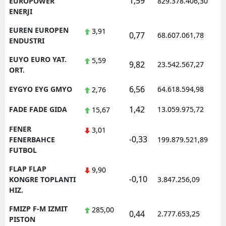
1,59
1
EUROPOWER
829.378.406,30
ENERJI
EUREN EUROPEN
3,91
0,77
68.607.061,78
1
ENDUSTRI
EUYO EURO YAT.
5,59
9,82
23.542.567,27
1
ORT.
6,56
EYGYO EYG GMYO
64.618.594,98
1
2,76
1,42
FADE FADE GIDA
13.059.975,72
1
15,67
FENER
3,01
-0,33
1
FENERBAHCE
199.879.521,89
FUTBOL
FLAP FLAP
9,90
-0,10
1
KONGRE TOPLANTI
3.847.256,09
HIZ.
FMIZP F-M IZMIT
285,00
0,44
2.777.653,25
1
PISTON