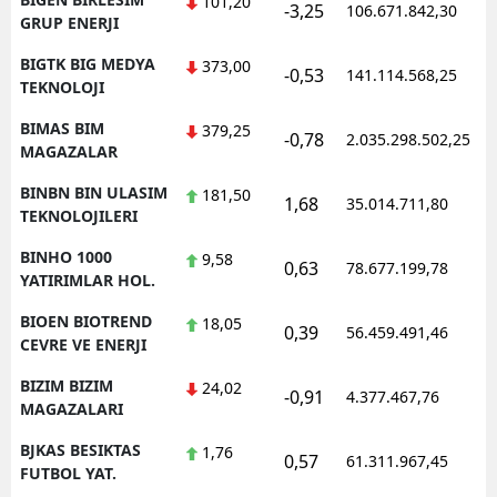
101,20
-3,25
106.671.842,30
1
GRUP ENERJI
BIGTK BIG MEDYA
373,00
-0,53
141.114.568,25
1
TEKNOLOJI
BIMAS BIM
379,25
-0,78
2.035.298.502,25
1
MAGAZALAR
BINBN BIN ULASIM
181,50
1,68
35.014.711,80
1
TEKNOLOJILERI
BINHO 1000
9,58
0,63
78.677.199,78
1
YATIRIMLAR HOL.
BIOEN BIOTREND
18,05
0,39
56.459.491,46
1
CEVRE VE ENERJI
BIZIM BIZIM
24,02
-0,91
4.377.467,76
1
MAGAZALARI
BJKAS BESIKTAS
1,76
0,57
61.311.967,45
1
FUTBOL YAT.