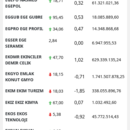
18,71
0,32
61.321.021,36
EGEPOL
0,53
EGGUB EGE GUBRE
18.085.889,60
95,45
0,47
EGPRO EGE PROFIL
14.348.868,68
34,06
EGSER EGE
2,84
0,00
6.947.955,53
SERAMIK
EKDMR EKINCILER
47,70
1,02
629.339.135,24
DEMIR CELIK
EKGYO EMLAK
18,15
-0,71
1.741.507.878,25
KONUT GMYO
-1,85
EKIM EKIM TURIZM
338.055.896,76
18,03
0,07
EKIZ EKIZ KIMYA
1.032.492,60
67,00
EKOS EKOS
5,38
-0,92
45.772.514,43
TEKNOLOJI