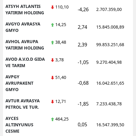
ATSYH ATLANTIS
110,10
-4,26
2.707.359,00
YATIRIM HOLDING
AVGYO AVRASYA
14,25
2,74
15.845.008,89
GMYO
AVHOL AVRUPA
38,48
2,39
99.853.251,68
YATIRIM HOLDING
AVOD A.V.O.D GIDA
3,78
-1,05
9.270.404,98
VE TARIM
AVPGY
51,40
-0,68
AVRUPAKENT
16.042.651,65
GMYO
AVTUR AVRASYA
12,71
-1,85
7.233.438,78
PETROL VE TUR.
AYCES
464,25
0,05
ALTINYUNUS
16.547.399,50
CESME