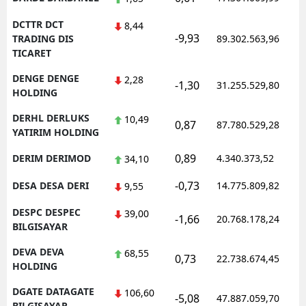
DCTTR DCT
8,44
-9,93
TRADING DIS
89.302.563,96
TICARET
DENGE DENGE
2,28
-1,30
31.255.529,80
HOLDING
DERHL DERLUKS
10,49
0,87
87.780.529,28
YATIRIM HOLDING
0,89
DERIM DERIMOD
4.340.373,52
34,10
-0,73
DESA DESA DERI
14.775.809,82
9,55
DESPC DESPEC
39,00
-1,66
20.768.178,24
BILGISAYAR
DEVA DEVA
68,55
0,73
22.738.674,45
HOLDING
DGATE DATAGATE
106,60
-5,08
47.887.059,70
BILGISAYAR