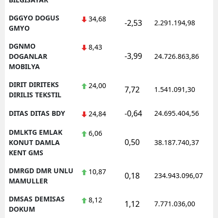
DGGYO DOGUS
34,68
-2,53
2.291.194,98
GMYO
DGNMO
8,43
-3,99
DOGANLAR
24.726.863,86
MOBILYA
DIRIT DIRITEKS
24,00
7,72
1.541.091,30
DIRILIS TEKSTIL
-0,64
DITAS DITAS BDY
24.695.404,56
24,84
DMLKTG EMLAK
6,06
0,50
KONUT DAMLA
38.187.740,37
KENT GMS
DMRGD DMR UNLU
10,87
0,18
234.943.096,07
MAMULLER
DMSAS DEMISAS
8,12
1,12
7.771.036,00
DOKUM