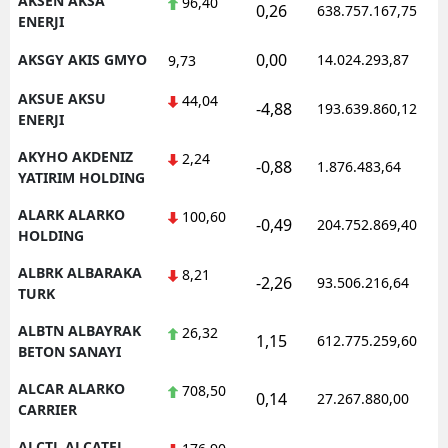
AKSEN AKSA
96,40
0,26
638.757.167,75
ENERJI
Samsun
0,00
AKSGY AKIS GMYO
14.024.293,87
9,73
Siirt
AKSUE AKSU
44,04
-4,88
193.639.860,12
Sinop
ENERJI
AKYHO AKDENIZ
Sivas
2,24
-0,88
1.876.483,64
YATIRIM HOLDING
Tekirdağ
ALARK ALARKO
100,60
-0,49
204.752.869,40
HOLDING
Tokat
ALBRK ALBARAKA
8,21
Trabzon
-2,26
93.506.216,64
TURK
Tunceli
ALBTN ALBAYRAK
26,32
1,15
612.775.259,60
BETON SANAYI
Şanlıurfa
ALCAR ALARKO
708,50
0,14
27.267.880,00
Uşak
CARRIER
Van
ALCTL ALCATEL