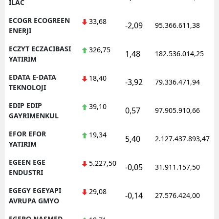
ILAC
ECOGR ECOGREEN
33,68
-2,09
95.366.611,38
ENERJI
ECZYT ECZACIBASI
326,75
1,48
182.536.014,25
YATIRIM
EDATA E-DATA
18,40
-3,92
79.336.471,94
TEKNOLOJI
EDIP EDIP
39,10
0,57
97.905.910,66
GAYRIMENKUL
EFOR EFOR
19,34
5,40
2.127.437.893,47
YATIRIM
EGEEN EGE
5.227,50
-0,05
31.911.157,50
ENDUSTRI
EGEGY EGEYAPI
29,08
-0,14
27.576.424,00
AVRUPA GMYO
EGEPO NASMED