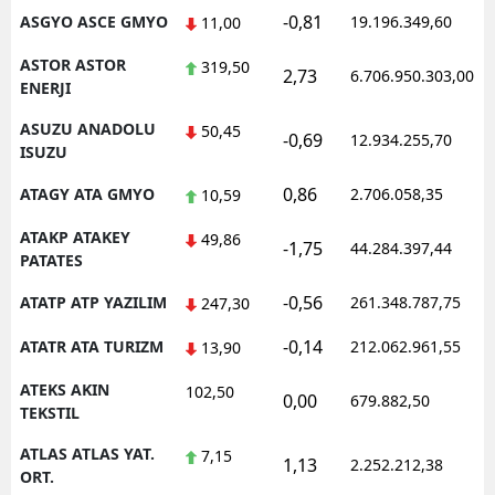
-0,81
ASGYO ASCE GMYO
19.196.349,60
11,00
ASTOR ASTOR
319,50
2,73
6.706.950.303,00
ENERJI
ASUZU ANADOLU
50,45
-0,69
12.934.255,70
ISUZU
0,86
ATAGY ATA GMYO
2.706.058,35
10,59
ATAKP ATAKEY
49,86
-1,75
44.284.397,44
PATATES
-0,56
ATATP ATP YAZILIM
261.348.787,75
247,30
-0,14
ATATR ATA TURIZM
212.062.961,55
13,90
ATEKS AKIN
102,50
0,00
679.882,50
TEKSTIL
ATLAS ATLAS YAT.
7,15
1,13
2.252.212,38
ORT.