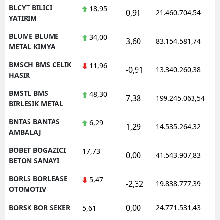
BLCYT BILICI
18,95
0,91
21.460.704,54
YATIRIM
BLUME BLUME
34,00
3,60
83.154.581,74
METAL KIMYA
BMSCH BMS CELIK
11,96
-0,91
13.340.260,38
HASIR
BMSTL BMS
48,30
7,38
199.245.063,54
BIRLESIK METAL
BNTAS BANTAS
6,29
1,29
14.535.264,32
AMBALAJ
BOBET BOGAZICI
17,73
0,00
41.543.907,83
BETON SANAYI
BORLS BORLEASE
5,47
-2,32
19.838.777,39
OTOMOTIV
0,00
BORSK BOR SEKER
24.771.531,43
5,61