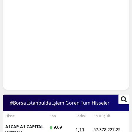
Bilecik
Bingöl
Bitlis
Bolu
Burdur
Bursa
Çanakkale
Çankırı
#Borsa İstanbulda İşlem Gören Tüm Hisseler
Çorum
Denizli
Hisse
Son
Fark%
En Düşük
A1CAP A1 CAPITAL
9,09
Diyarbakır
1,11
57.378.227,25