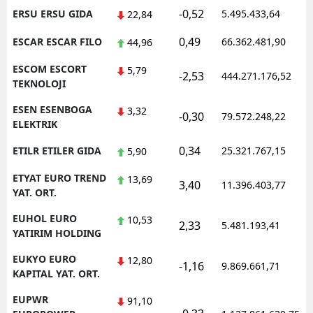
-0,52
ERSU ERSU GIDA
5.495.433,64
22,84
0,49
ESCAR ESCAR FILO
66.362.481,90
44,96
ESCOM ESCORT
5,79
-2,53
444.271.176,52
TEKNOLOJI
ESEN ESENBOGA
3,32
-0,30
79.572.248,22
ELEKTRIK
0,34
ETILR ETILER GIDA
25.321.767,15
5,90
ETYAT EURO TREND
13,69
3,40
11.396.403,77
YAT. ORT.
EUHOL EURO
10,53
2,33
5.481.193,41
YATIRIM HOLDING
EUKYO EURO
12,80
-1,16
9.869.661,71
KAPITAL YAT. ORT.
EUPWR
91,10