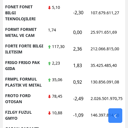
FONET FONET
5,10
-2,30
BILGI
107.679.611,27
TEKNOLOJILERI
FORMT FORMET
1,74
0,00
25.971.651,69
METAL VE CAM
FORTE FORTE BILGI
117,30
2,36
212.066.815,00
ILETISIM
FRIGO FRIGO PAK
2,23
1,83
35.425.485,40
GIDA
FRMPL FORMUL
35,06
0,92
130.856.091,08
PLASTIK VE METAL
FROTO FORD
78,45
-2,49
2.026.501.970,75
OTOSAN
FZLGY FUZUL
10,88
-1,09
146.397.814,30
GMYO