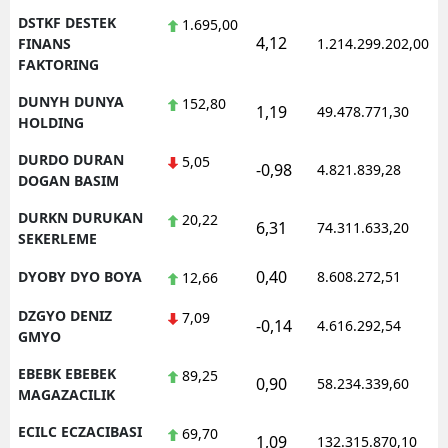
DSTKF DESTEK
1.695,00
4,12
FINANS
1.214.299.202,00
FAKTORING
DUNYH DUNYA
152,80
1,19
49.478.771,30
HOLDING
DURDO DURAN
5,05
-0,98
4.821.839,28
DOGAN BASIM
DURKN DURUKAN
20,22
6,31
74.311.633,20
SEKERLEME
0,40
DYOBY DYO BOYA
8.608.272,51
12,66
DZGYO DENIZ
7,09
-0,14
4.616.292,54
GMYO
EBEBK EBEBEK
89,25
0,90
58.234.339,60
MAGAZACILIK
ECILC ECZACIBASI
69,70
1,09
132.315.870,10