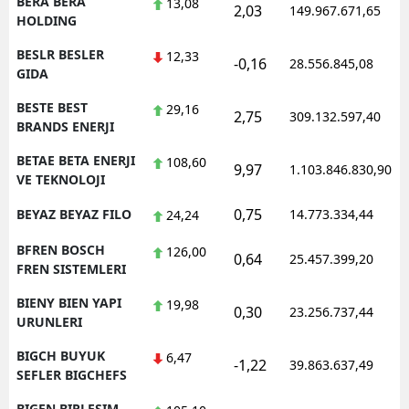
BERA BERA
13,08
2,03
149.967.671,65
HOLDING
BESLR BESLER
12,33
-0,16
28.556.845,08
GIDA
BESTE BEST
29,16
2,75
309.132.597,40
BRANDS ENERJI
BETAE BETA ENERJI
108,60
9,97
1.103.846.830,90
VE TEKNOLOJI
0,75
BEYAZ BEYAZ FILO
14.773.334,44
24,24
BFREN BOSCH
126,00
0,64
25.457.399,20
FREN SISTEMLERI
BIENY BIEN YAPI
19,98
0,30
23.256.737,44
URUNLERI
BIGCH BUYUK
6,47
-1,22
39.863.637,49
SEFLER BIGCHEFS
BIGEN BIRLESIM