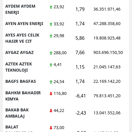
AYDEM AYDEM
23,92
1,79
36.351.971,46
ENERJI
1,74
AYEN AYEN ENERJI
47.288.358,60
33,92
AYES AYES CELIK
29,98
5,86
19.808.925,48
HASIR VE CIT
7,66
AYGAZ AYGAZ
903.696.150,50
288,00
AZTEK AZTEK
4,41
1,15
21.045.147,63
TEKNOLOJI
1,74
BAGFS BAGFAS
22.169.142,20
24,54
BAHKM BAHADIR
116,80
-6,41
79.813.451,20
KIMYA
BAKAB BAK
44,22
-2,43
13.041.552,06
AMBALAJ
BALAT
73,00