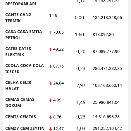
-1,10
14.138.741,72
RESTORANLARI
CANTE CAN2
1,18
0,00
184.213.348,66
TERMIK
CASA CASA EMTIA
70,05
1,60
818.092,80
PETROL
CATES CATES
49,22
-0,20
87.089.777,90
ELEKTRIK
CCOLA COCA COLA
87,75
-0,23
286.471.282,85
ICECEK
CELHA CELIK
24,84
-2,97
103.163.660,14
HALAT
CEMAS CEMAS
4,09
-1,45
25.980.841,04
DOKUM
-0,23
CEMTS CEMTAS
14.316.698,28
8,76
-1,03
CEMZY CEM ZEYTIN
291.252.104,42
12,47