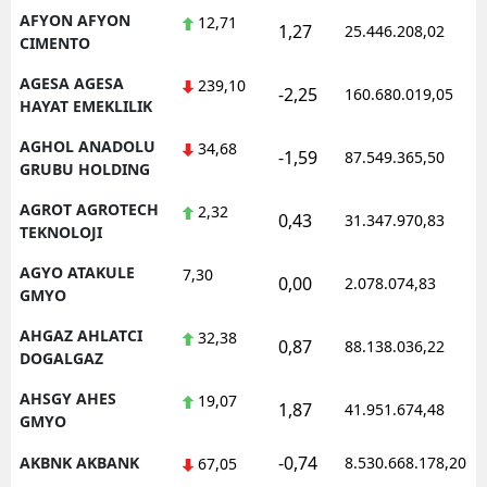
AFYON AFYON
12,71
1,27
Mersin
25.446.208,02
CIMENTO
İstanbul
AGESA AGESA
239,10
-2,25
160.680.019,05
HAYAT EMEKLILIK
İzmir
AGHOL ANADOLU
34,68
-1,59
87.549.365,50
Kars
GRUBU HOLDING
Kastamonu
AGROT AGROTECH
2,32
0,43
31.347.970,83
TEKNOLOJI
Kayseri
AGYO ATAKULE
7,30
0,00
2.078.074,83
GMYO
Kırklareli
AHGAZ AHLATCI
32,38
Kırşehir
0,87
88.138.036,22
DOGALGAZ
Kocaeli
AHSGY AHES
19,07
1,87
41.951.674,48
GMYO
Konya
-0,74
AKBNK AKBANK
8.530.668.178,20
67,05
Kütahya