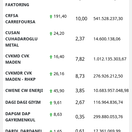
FAKTORING
CRFSA
191,40
10,00
541.528.237,30
CARREFOURSA
CUSAN
24,20
2,37
CUHADAROGLU
14.600.138,06
METAL
CVKMD CVK
16,40
7,82
1.012.135.303,67
MADEN
CVKMDR CVK
26,16
8,73
276.926.212,50
MADEN - RHKP
3,85
CWENE CW ENERJI
10.683.957.048,98
45,90
2,67
DAGI DAGI GIYIM
116.964.836,74
9,61
DAPGM DAP
8,63
0,35
299.880.053,76
GAYRIMENKUL
0,61
DARDL DARDANEL
17.361.069,99
1,65