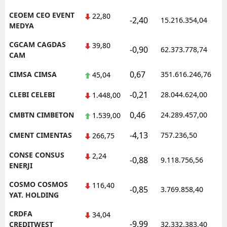
CEOEM CEO EVENT
22,80
-2,40
15.216.354,04
MEDYA
CGCAM CAGDAS
39,80
-0,90
62.373.778,74
CAM
0,67
CIMSA CIMSA
351.616.246,76
45,04
-0,21
CLEBI CELEBI
28.044.624,00
1.448,00
0,46
CMBTN CIMBETON
24.289.457,00
1.539,00
-4,13
CMENT CIMENTAS
757.236,50
266,75
CONSE CONSUS
2,24
-0,88
9.118.756,56
ENERJI
COSMO COSMOS
116,40
-0,85
3.769.858,40
YAT. HOLDING
CRDFA
34,04
-9,99
CREDITWEST
32.332.383,40