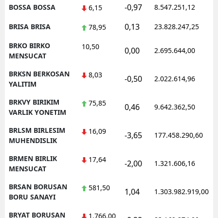
-0,97
BOSSA BOSSA
8.547.251,12
6,15
0,13
BRISA BRISA
23.828.247,25
78,95
BRKO BIRKO
10,50
0,00
2.695.644,00
MENSUCAT
BRKSN BERKOSAN
8,03
-0,50
2.022.614,96
YALITIM
BRKVY BIRIKIM
75,85
0,46
9.642.362,50
VARLIK YONETIM
BRLSM BIRLESIM
16,09
-3,65
177.458.290,60
MUHENDISLIK
BRMEN BIRLIK
17,64
-2,00
1.321.606,16
MENSUCAT
BRSAN BORUSAN
581,50
1,04
1.303.982.919,00
BORU SANAYI
BRYAT BORUSAN
1.766,00