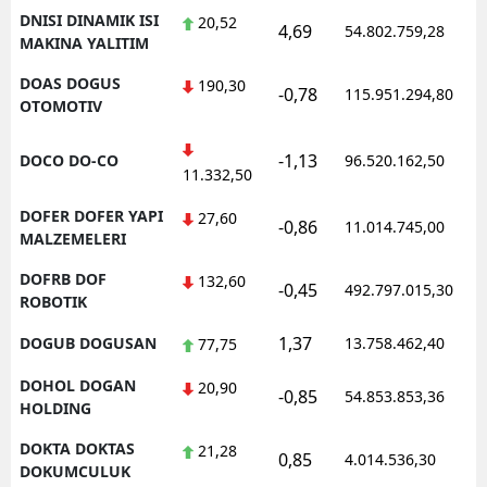
DNISI DINAMIK ISI
20,52
4,69
54.802.759,28
MAKINA YALITIM
DOAS DOGUS
190,30
-0,78
115.951.294,80
OTOMOTIV
-1,13
DOCO DO-CO
96.520.162,50
11.332,50
DOFER DOFER YAPI
27,60
-0,86
11.014.745,00
MALZEMELERI
DOFRB DOF
132,60
-0,45
492.797.015,30
ROBOTIK
1,37
DOGUB DOGUSAN
13.758.462,40
77,75
DOHOL DOGAN
20,90
-0,85
54.853.853,36
HOLDING
DOKTA DOKTAS
21,28
0,85
4.014.536,30
DOKUMCULUK