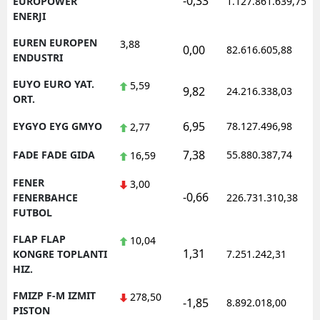
-0,33
EUROPOWER
1.127.861.639,75
ENERJI
EUREN EUROPEN
3,88
0,00
82.616.605,88
ENDUSTRI
EUYO EURO YAT.
5,59
9,82
24.216.338,03
ORT.
6,95
EYGYO EYG GMYO
78.127.496,98
2,77
7,38
FADE FADE GIDA
55.880.387,74
16,59
FENER
3,00
-0,66
FENERBAHCE
226.731.310,38
FUTBOL
FLAP FLAP
10,04
1,31
KONGRE TOPLANTI
7.251.242,31
HIZ.
FMIZP F-M IZMIT
278,50
-1,85
8.892.018,00
PISTON