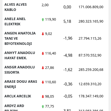
ALVES ALVES
2,00
0,00
171.006.809,00
KABLO
Yalova
ANELE ANEL
119,90
Karabük
5,18
280.323.165,90
ELEKTRIK
Kilis
ANGEN ANATOLIA
9,02
-1,96
TANI VE
27.794.115,26
Osmaniye
BIYOTEKNOLOJI
Düzce
ANHYT ANADOLU
116,40
-4,98
87.570.552,90
HAYAT EMEK.
ANSGR ANADOLU
27,86
-1,62
285.259.200,68
SIGORTA
ARASE DOGU ARAS
110,60
-0,36
12.659.310,20
ENERJI
-0,05
ARCLK ARCELIK
178.347.149,00
98,05
ARDYZ ARD
77,75
3,81
BILISIM
313.983.386,05