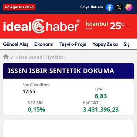
06 Ağustos 2026
Künye
İletişim
Adana
İstanbul
25
°
Açık
Adıyaman
Afyonkarahisar
Güncel Akış
Ekonomi
Teşvik-Proje
Yapay Zeka
Sigor
Ağrı
/
Hisse Senedi Fiyatları
Amasya
ISSEN ISBIR SENTETIK DOKUMA
Ankara
Son Güncelleme
FİYAT
17:55
Antalya
6,83
DEĞİŞİM
HACİM(TL)
Artvin
0,15%
3.431.396,23
Aydın
Balıkesir