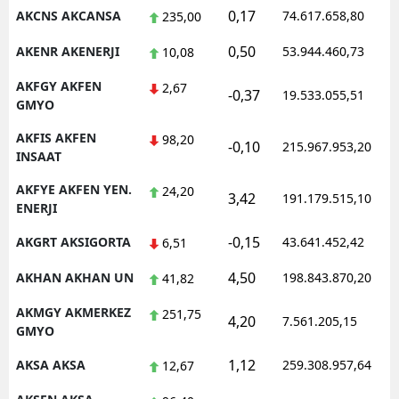
0,17
AKCNS AKCANSA
74.617.658,80
235,00
Malatya
0,50
AKENR AKENERJI
53.944.460,73
10,08
Manisa
AKFGY AKFEN
2,67
-0,37
19.533.055,51
Kahramanmaraş
GMYO
Mardin
AKFIS AKFEN
98,20
-0,10
215.967.953,20
INSAAT
Muğla
AKFYE AKFEN YEN.
24,20
3,42
191.179.515,10
ENERJI
Muş
-0,15
AKGRT AKSIGORTA
43.641.452,42
6,51
Nevşehir
4,50
AKHAN AKHAN UN
198.843.870,20
41,82
Niğde
AKMGY AKMERKEZ
251,75
Ordu
4,20
7.561.205,15
GMYO
Rize
1,12
AKSA AKSA
259.308.957,64
12,67
Sakarya