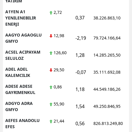
YATIRIM
Edirne
A1YEN A1
2,72
0,37
YENILENEBILIR
38.226.863,10
Elazığ
ENERJI
Erzincan
AAGYO AGAOGLU
12,98
-2,19
79.724.166,64
GMYO
Erzurum
ACSEL ACIPAYAM
126,60
1,28
14.285.265,50
Eskişehir
SELULOZ
Gaziantep
ADEL ADEL
29,50
-0,07
35.111.692,08
KALEMCILIK
Giresun
ADESE ADESE
0,86
1,18
44.549.186,26
Gümüşhane
GAYRIMENKUL
ADGYO ADRA
55,90
Hakkari
1,54
49.250.846,95
GMYO
Hatay
AEFES ANADOLU
21,44
0,56
826.813.249,80
EFES
Isparta