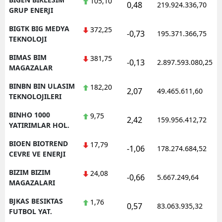
105,10
0,48
219.924.336,70
GRUP ENERJI
BIGTK BIG MEDYA
372,25
-0,73
195.371.366,75
TEKNOLOJI
BIMAS BIM
381,75
-0,13
2.897.593.080,25
MAGAZALAR
BINBN BIN ULASIM
182,20
2,07
49.465.611,60
TEKNOLOJILERI
BINHO 1000
9,75
2,42
159.956.412,72
YATIRIMLAR HOL.
BIOEN BIOTREND
17,79
-1,06
178.274.684,52
CEVRE VE ENERJI
BIZIM BIZIM
24,08
-0,66
5.667.249,64
MAGAZALARI
BJKAS BESIKTAS
1,76
0,57
83.063.935,32
FUTBOL YAT.