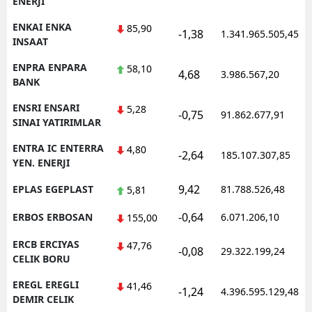
ENERJI
ENKAI ENKA
85,90
-1,38
1.341.965.505,45
INSAAT
ENPRA ENPARA
58,10
4,68
3.986.567,20
BANK
ENSRI ENSARI
5,28
-0,75
91.862.677,91
SINAI YATIRIMLAR
ENTRA IC ENTERRA
4,80
-2,64
185.107.307,85
YEN. ENERJI
9,42
EPLAS EGEPLAST
81.788.526,48
5,81
-0,64
ERBOS ERBOSAN
6.071.206,10
155,00
ERCB ERCIYAS
47,76
-0,08
29.322.199,24
CELIK BORU
EREGL EREGLI
41,46
-1,24
4.396.595.129,48
DEMIR CELIK