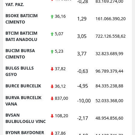
-0,28
83.169.274,00
YAT. PAZ.
BSOKE BATICIM
36,16
1,29
161.066.390,20
CIMENTO
BTCIM BATICIM
5,07
3,05
722.126.558,62
BATI ANADOLU
BUCIM BURSA
5,23
3,77
32.823.689,99
CIMENTO
BULGS BULLS
37,82
-0,63
96.789.379,44
GSYO
-4,95
BURCE BURCELIK
84.335.238,88
36,12
BURVA BURCELIK
837,00
-10,00
52.033.368,00
VANA
BVSAN
108,20
-2,17
48.954.856,60
BULBULOGLU VINC
BYDNR BAYDONER
37,86