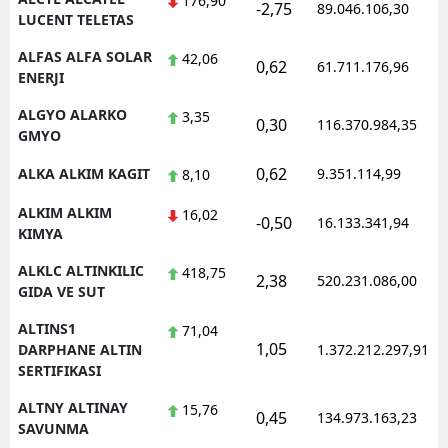
176,90
-2,75
89.046.106,30
LUCENT TELETAS
Yozgat
ALFAS ALFA SOLAR
42,06
0,62
61.711.176,96
ENERJI
Zonguldak
ALGYO ALARKO
3,35
Aksaray
0,30
116.370.984,35
GMYO
Bayburt
0,62
ALKA ALKIM KAGIT
9.351.114,99
8,10
Karaman
ALKIM ALKIM
16,02
-0,50
16.133.341,94
KIMYA
Kırıkkale
ALKLC ALTINKILIC
418,75
2,38
520.231.086,00
Batman
GIDA VE SUT
Şırnak
ALTINS1
71,04
1,05
DARPHANE ALTIN
1.372.212.297,91
Bartın
SERTIFIKASI
Ardahan
ALTNY ALTINAY
15,76
0,45
134.973.163,23
SAVUNMA
Iğdır