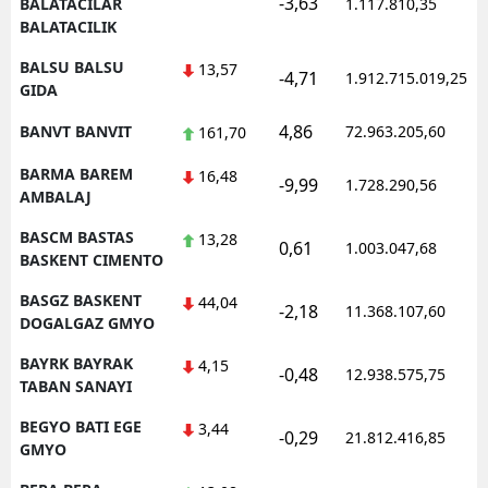
-3,63
BALATACILAR
1.117.810,35
BALATACILIK
BALSU BALSU
13,57
-4,71
1.912.715.019,25
GIDA
4,86
BANVT BANVIT
72.963.205,60
161,70
BARMA BAREM
16,48
-9,99
1.728.290,56
AMBALAJ
BASCM BASTAS
13,28
0,61
1.003.047,68
BASKENT CIMENTO
BASGZ BASKENT
44,04
-2,18
11.368.107,60
DOGALGAZ GMYO
BAYRK BAYRAK
4,15
-0,48
12.938.575,75
TABAN SANAYI
BEGYO BATI EGE
3,44
-0,29
21.812.416,85
GMYO