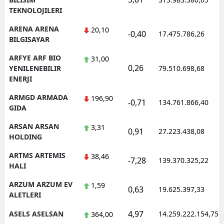
TEKNOLOJILERI
ARENA ARENA
20,10
-0,40
17.475.786,26
BILGISAYAR
ARFYE ARF BIO
31,00
0,26
YENILENEBILIR
79.510.698,68
ENERJI
ARMGD ARMADA
196,90
-0,71
134.761.866,40
GIDA
ARSAN ARSAN
3,31
0,91
27.223.438,08
HOLDING
ARTMS ARTEMIS
38,46
-7,28
139.370.325,22
HALI
ARZUM ARZUM EV
1,59
0,63
19.625.397,33
ALETLERI
4,97
ASELS ASELSAN
14.259.222.154,75
364,00