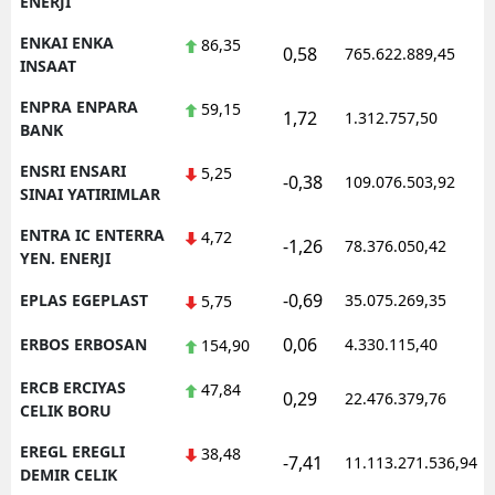
ENERJI
ENKAI ENKA
86,35
0,58
765.622.889,45
INSAAT
ENPRA ENPARA
59,15
1,72
1.312.757,50
BANK
ENSRI ENSARI
5,25
-0,38
109.076.503,92
SINAI YATIRIMLAR
ENTRA IC ENTERRA
4,72
-1,26
78.376.050,42
YEN. ENERJI
-0,69
EPLAS EGEPLAST
35.075.269,35
5,75
0,06
ERBOS ERBOSAN
4.330.115,40
154,90
ERCB ERCIYAS
47,84
0,29
22.476.379,76
CELIK BORU
EREGL EREGLI
38,48
-7,41
11.113.271.536,94
DEMIR CELIK