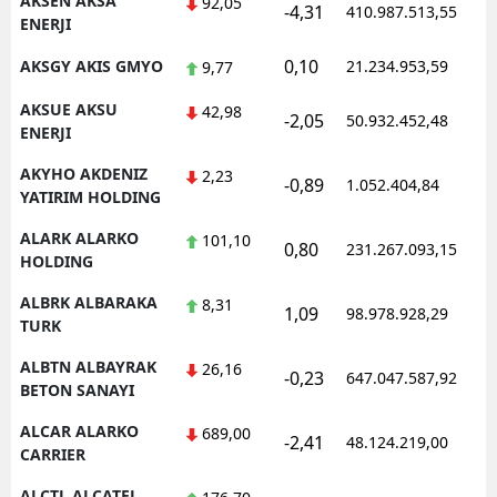
AKSEN AKSA
92,05
-4,31
410.987.513,55
ENERJI
Samsun
0,10
AKSGY AKIS GMYO
21.234.953,59
9,77
Siirt
AKSUE AKSU
42,98
-2,05
50.932.452,48
Sinop
ENERJI
AKYHO AKDENIZ
Sivas
2,23
-0,89
1.052.404,84
YATIRIM HOLDING
Tekirdağ
ALARK ALARKO
101,10
0,80
231.267.093,15
HOLDING
Tokat
ALBRK ALBARAKA
8,31
Trabzon
1,09
98.978.928,29
TURK
Tunceli
ALBTN ALBAYRAK
26,16
-0,23
647.047.587,92
BETON SANAYI
Şanlıurfa
ALCAR ALARKO
689,00
-2,41
48.124.219,00
Uşak
CARRIER
Van
ALCTL ALCATEL