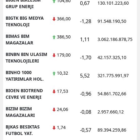
104,60
0,67
130.101.223,60
GRUP ENERJI
BIGTK BIG MEDYA
366,00
-1,28
91.548.190,50
TEKNOLOJI
BIMAS BIM
386,50
1,11
3.062.186.878,75
MAGAZALAR
BINBN BIN ULASIM
179,00
-1,70
42.157.325,10
TEKNOLOJILERI
BINHO 1000
10,32
5,52
321.775.991,97
YATIRIMLAR HOL.
BIOEN BIOTREND
17,53
-0,96
54.861.702,66
CEVRE VE ENERJI
BIZIM BIZIM
24,06
-0,08
2.957.660,12
MAGAZALARI
BJKAS BESIKTAS
1,74
-0,57
89.394.259,86
FUTBOL YAT.