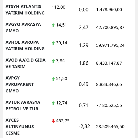
ATSYH ATLANTIS
112,00
0,00
1.478.960,00
YATIRIM HOLDING
AVGYO AVRASYA
14,51
2,47
42.700.895,87
GMYO
AVHOL AVRUPA
39,14
1,29
59.971.795,24
YATIRIM HOLDING
AVOD A.V.O.D GIDA
3,84
1,86
8.433.147,87
VE TARIM
AVPGY
51,50
0,49
AVRUPAKENT
8.833.346,65
GMYO
AVTUR AVRASYA
12,74
0,71
7.180.525,55
PETROL VE TUR.
AYCES
452,75
-2,32
ALTINYUNUS
28.509.465,50
CESME