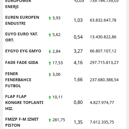
-0,05
EUROPOWER
739.144.739,05
ENERJI
EUREN EUROPEN
3,93
1,03
63.832.647,78
ENDUSTRI
EUYO EURO YAT.
5,62
0,54
13.430.822,86
ORT.
3,27
EYGYO EYG GMYO
66.807.107,12
2,84
4,16
FADE FADE GIDA
297.715.813,27
17,53
FENER
3,06
1,66
FENERBAHCE
237.680.388,54
FUTBOL
FLAP FLAP
10,11
0,80
KONGRE TOPLANTI
4.827.974,77
HIZ.
FMIZP F-M IZMIT
281,75
1,35
7.612.335,75
PISTON