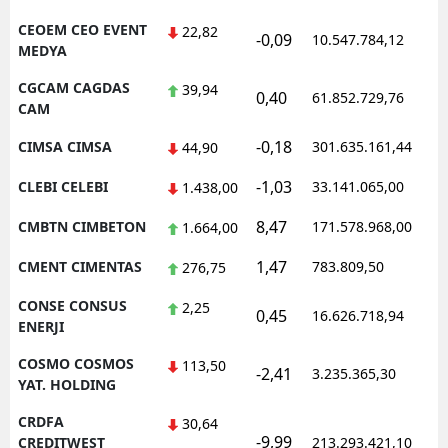
CEOEM CEO EVENT
22,82
-0,09
10.547.784,12
MEDYA
CGCAM CAGDAS
39,94
0,40
61.852.729,76
CAM
-0,18
CIMSA CIMSA
301.635.161,44
44,90
-1,03
CLEBI CELEBI
33.141.065,00
1.438,00
8,47
CMBTN CIMBETON
171.578.968,00
1.664,00
1,47
CMENT CIMENTAS
783.809,50
276,75
CONSE CONSUS
2,25
0,45
16.626.718,94
ENERJI
COSMO COSMOS
113,50
-2,41
3.235.365,30
YAT. HOLDING
CRDFA
30,64
-9,99
CREDITWEST
213.293.421,10