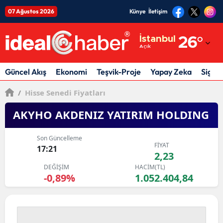
07 Ağustos 2026
Künye
İletişim
Adana
İstanbul
26
°
Açık
Adıyaman
Afyonkarahisar
Güncel Akış
Ekonomi
Teşvik-Proje
Yapay Zeka
Sigor
Ağrı
/
Hisse Senedi Fiyatları
Amasya
AKYHO AKDENIZ YATIRIM HOLDING
Ankara
Son Güncelleme
FİYAT
17:21
Antalya
2,23
DEĞİŞİM
HACİM(TL)
Artvin
-0,89%
1.052.404,84
Aydın
Balıkesir