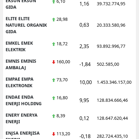
EKSUN EKSUN
6,10
1,16
39.732.774,95
GIDA
ELITE ELITE
28,98
0,63
NATUREL ORGANIK
20.333.580,96
GIDA
EMKEL EMEK
18,72
2,35
93.892.996,77
ELEKTRIK
EMNIS EMINIS
160,00
-1,84
502.585,00
AMBALAJ
EMPAE EMPA
73,70
10,00
1.453.346.157,00
ELEKTRONIK
ENDAE ENDA
16,80
9,95
128.834.666,46
ENERJI HOLDING
ENERY ENERYA
8,39
0,12
128.647.620,44
ENERJI
ENJSA ENERJISA
113,20
-0,18
282.724.435,10