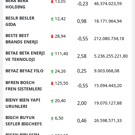
BERA BERA
13,05
-0,23
46.374.023,59
HOLDING
BESLR BESLER
12,42
0,98
18.171.964,94
GIDA
BESTE BEST
28,94
-0,55
212.080.734,18
BRANDS ENERJI
BETAE BETA ENERJI
111,40
2,58
5.236.255.221,80
VE TEKNOLOJI
0,25
BEYAZ BEYAZ FILO
9.003.068,08
24,26
BFREN BOSCH
125,50
-0,55
15.094.443,20
FREN SISTEMLERI
BIENY BIEN YAPI
20,40
2,00
19.070.127,88
URUNLERI
BIGCH BUYUK
6,50
0,46
26.598.571,33
SEFLER BIGCHEFS
BIGEN BIRLESIM