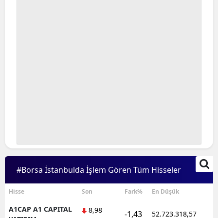
Bilecik
Bingöl
Bitlis
Bolu
Burdur
Bursa
Çanakkale
Çankırı
#Borsa İstanbulda İşlem Gören Tüm Hisseler
Çorum
Denizli
Hisse
Son
Fark%
En Düşük
A1CAP A1 CAPITAL
8,98
Diyarbakır
-1,43
52.723.318,57