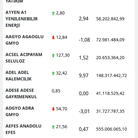
YATIRIM
Edirne
A1YEN A1
2,80
2,94
YENILENEBILIR
58.202.842,99
Elazığ
ENERJI
Erzincan
AAGYO AGAOGLU
12,84
-1,08
72.981.484,09
GMYO
Erzurum
ACSEL ACIPAYAM
127,30
1,52
20.653.364,20
Eskişehir
SELULOZ
Gaziantep
ADEL ADEL
32,42
9,97
148.317.442,72
KALEMCILIK
Giresun
ADESE ADESE
0,85
0,00
41.118.529,42
Gümüşhane
GAYRIMENKUL
ADGYO ADRA
54,70
Hakkari
-3,01
31.727.787,35
GMYO
Hatay
AEFES ANADOLU
21,56
0,47
555.006.065,10
EFES
Isparta