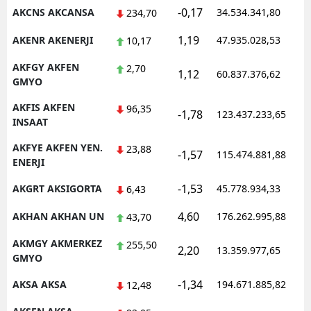
-0,17
AKCNS AKCANSA
34.534.341,80
234,70
Malatya
1,19
AKENR AKENERJI
47.935.028,53
10,17
Manisa
AKFGY AKFEN
2,70
1,12
60.837.376,62
Kahramanmaraş
GMYO
Mardin
AKFIS AKFEN
96,35
-1,78
123.437.233,65
INSAAT
Muğla
AKFYE AKFEN YEN.
23,88
-1,57
115.474.881,88
ENERJI
Muş
-1,53
AKGRT AKSIGORTA
45.778.934,33
6,43
Nevşehir
4,60
AKHAN AKHAN UN
176.262.995,88
43,70
Niğde
AKMGY AKMERKEZ
255,50
Ordu
2,20
13.359.977,65
GMYO
Rize
-1,34
AKSA AKSA
194.671.885,82
12,48
Sakarya