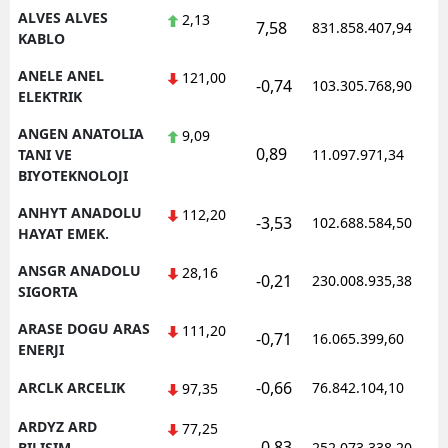
ALVES ALVES
2,13
7,58
831.858.407,94
KABLO
Yalova
ANELE ANEL
121,00
Karabük
-0,74
103.305.768,90
ELEKTRIK
Kilis
ANGEN ANATOLIA
9,09
0,89
TANI VE
11.097.971,34
Osmaniye
BIYOTEKNOLOJI
Düzce
ANHYT ANADOLU
112,20
-3,53
102.688.584,50
HAYAT EMEK.
ANSGR ANADOLU
28,16
-0,21
230.008.935,38
SIGORTA
ARASE DOGU ARAS
111,20
-0,71
16.065.399,60
ENERJI
-0,66
ARCLK ARCELIK
76.842.104,10
97,35
ARDYZ ARD
77,25
-0,83
BILISIM
252.073.338,20