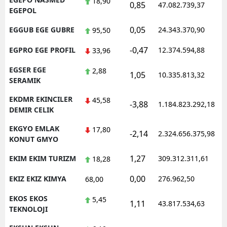
18,90
0,85
47.082.739,37
EGEPOL
0,05
EGGUB EGE GUBRE
24.343.370,90
95,50
-0,47
EGPRO EGE PROFIL
12.374.594,88
33,96
EGSER EGE
2,88
1,05
10.335.813,32
SERAMIK
EKDMR EKINCILER
45,58
-3,88
1.184.823.292,18
DEMIR CELIK
EKGYO EMLAK
17,80
-2,14
2.324.656.375,98
KONUT GMYO
1,27
EKIM EKIM TURIZM
309.312.311,61
18,28
0,00
EKIZ EKIZ KIMYA
276.962,50
68,00
EKOS EKOS
5,45
1,11
43.817.534,63
TEKNOLOJI