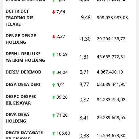
DCTTR DCT
7,64
-9,48
TRADING DIS
903.933.983,03
TICARET
DENGE DENGE
2,27
-1,30
29.204.135,72
HOLDING
DERHL DERLUKS
10,69
1,81
45.655.772,31
YATIRIM HOLDING
0,71
DERIM DERIMOD
4.867.490,10
34,04
3,77
DESA DESA DERI
63.089.341,95
9,91
DESPC DESPEC
39,28
0,87
34.283.754,02
BILGISAYAR
DEVA DEVA
71,20
3,41
29.289.668,55
HOLDING
DGATE DATAGATE
106,60
0,38
15.594.673,30
BILGISAYAR