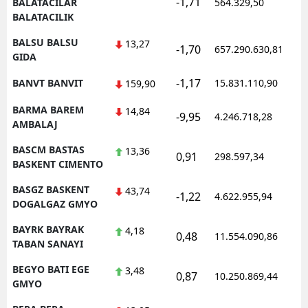
-1,71
BALATACILAR
564.329,50
BALATACILIK
BALSU BALSU
13,27
-1,70
657.290.630,81
GIDA
-1,17
BANVT BANVIT
15.831.110,90
159,90
BARMA BAREM
14,84
-9,95
4.246.718,28
AMBALAJ
BASCM BASTAS
13,36
0,91
298.597,34
BASKENT CIMENTO
BASGZ BASKENT
43,74
-1,22
4.622.955,94
DOGALGAZ GMYO
BAYRK BAYRAK
4,18
0,48
11.554.090,86
TABAN SANAYI
BEGYO BATI EGE
3,48
0,87
10.250.869,44
GMYO