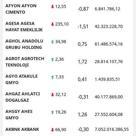
AFYON AFYON
12,55
-0,87
Mersin
6.841.786,12
CIMENTO
İstanbul
AGESA AGESA
235,10
-1,51
42.323.228,70
HAYAT EMEKLILIK
İzmir
AGHOL ANADOLU
34,98
0,75
61.486.574,16
Kars
GRUBU HOLDING
Kastamonu
AGROT AGROTECH
2,36
1,72
28.814.107,76
TEKNOLOJI
Kayseri
AGYO ATAKULE
7,33
0,41
1.439.835,51
GMYO
Kırklareli
AHGAZ AHLATCI
32,12
Kırşehir
-0,31
40.177.869,00
DOGALGAZ
Kocaeli
AHSGY AHES
19,26
1,26
27.552.604,08
GMYO
Konya
-0,30
AKBNK AKBANK
7.052.016.386,55
66,90
Kütahya