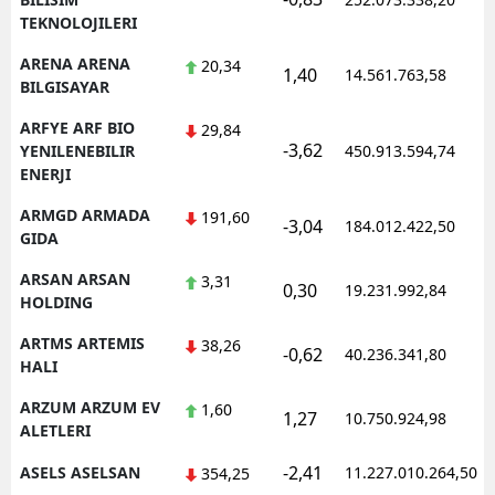
TEKNOLOJILERI
ARENA ARENA
20,34
1,40
14.561.763,58
BILGISAYAR
ARFYE ARF BIO
29,84
-3,62
YENILENEBILIR
450.913.594,74
ENERJI
ARMGD ARMADA
191,60
-3,04
184.012.422,50
GIDA
ARSAN ARSAN
3,31
0,30
19.231.992,84
HOLDING
ARTMS ARTEMIS
38,26
-0,62
40.236.341,80
HALI
ARZUM ARZUM EV
1,60
1,27
10.750.924,98
ALETLERI
-2,41
ASELS ASELSAN
11.227.010.264,50
354,25