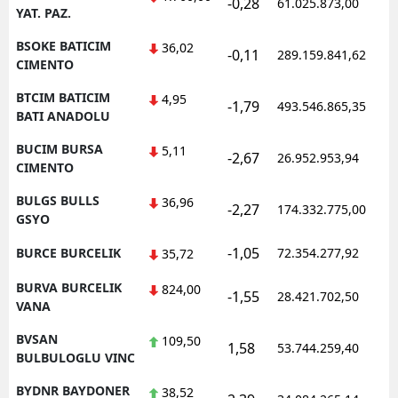
-0,28
61.025.873,00
YAT. PAZ.
BSOKE BATICIM
36,02
-0,11
289.159.841,62
CIMENTO
BTCIM BATICIM
4,95
-1,79
493.546.865,35
BATI ANADOLU
BUCIM BURSA
5,11
-2,67
26.952.953,94
CIMENTO
BULGS BULLS
36,96
-2,27
174.332.775,00
GSYO
-1,05
BURCE BURCELIK
72.354.277,92
35,72
BURVA BURCELIK
824,00
-1,55
28.421.702,50
VANA
BVSAN
109,50
1,58
53.744.259,40
BULBULOGLU VINC
BYDNR BAYDONER
38,52