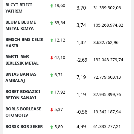
BLCYT BILICI
19,60
3,70
31.339.302,06
YATIRIM
BLUME BLUME
35,54
3,74
105.268.974,82
METAL KIMYA
BMSCH BMS CELIK
12,12
1,42
8.632.762,96
HASIR
BMSTL BMS
47,10
-2,69
132.043.279,74
BIRLESIK METAL
BNTAS BANTAS
6,71
7,19
72.779.603,13
AMBALAJ
BOBET BOGAZICI
17,92
1,19
37.945.399,76
BETON SANAYI
BORLS BORLEASE
5,37
-0,56
19.342.187,94
OTOMOTIV
4,99
BORSK BOR SEKER
61.333.777,21
5,89