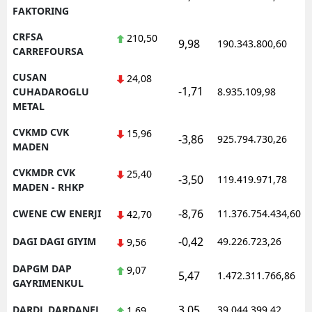
FAKTORING
CRFSA
210,50
9,98
190.343.800,60
CARREFOURSA
CUSAN
24,08
-1,71
CUHADAROGLU
8.935.109,98
METAL
CVKMD CVK
15,96
-3,86
925.794.730,26
MADEN
CVKMDR CVK
25,40
-3,50
119.419.971,78
MADEN - RHKP
-8,76
CWENE CW ENERJI
11.376.754.434,60
42,70
-0,42
DAGI DAGI GIYIM
49.226.723,26
9,56
DAPGM DAP
9,07
5,47
1.472.311.766,86
GAYRIMENKUL
3,05
DARDL DARDANEL
39.044.399,42
1,69