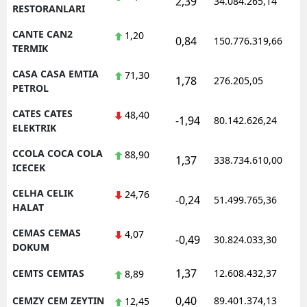
2,39
34.084.265,14
RESTORANLARI
CANTE CAN2
1,20
0,84
150.776.319,66
TERMIK
CASA CASA EMTIA
71,30
1,78
276.205,05
PETROL
CATES CATES
48,40
-1,94
80.142.626,24
ELEKTRIK
CCOLA COCA COLA
88,90
1,37
338.734.610,00
ICECEK
CELHA CELIK
24,76
-0,24
51.499.765,36
HALAT
CEMAS CEMAS
4,07
-0,49
30.824.033,30
DOKUM
1,37
CEMTS CEMTAS
12.608.432,37
8,89
0,40
CEMZY CEM ZEYTIN
89.401.374,13
12,45