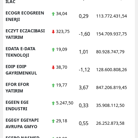
ILAC
ECOGR ECOGREEN
34,04
0,29
113.772.431,54
ENERJI
ECZYT ECZACIBASI
323,75
-1,60
154.709.937,75
YATIRIM
EDATA E-DATA
19,09
1,01
80.928.747,79
TEKNOLOJI
EDIP EDIP
38,70
-1,12
128.600.808,26
GAYRIMENKUL
EFOR EFOR
19,77
3,67
847.206.819,45
YATIRIM
EGEEN EGE
5.247,50
0,33
35.908.112,50
ENDUSTRI
EGEGY EGEYAPI
29,18
0,55
26.252.873,58
AVRUPA GMYO
EGEPO NASMED