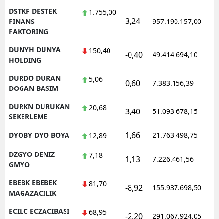
DSTKF DESTEK
1.755,00
3,24
FINANS
957.190.157,00
FAKTORING
DUNYH DUNYA
150,40
-0,40
49.414.694,10
HOLDING
DURDO DURAN
5,06
0,60
7.383.156,39
DOGAN BASIM
DURKN DURUKAN
20,68
3,40
51.093.678,15
SEKERLEME
1,66
DYOBY DYO BOYA
21.763.498,75
12,89
DZGYO DENIZ
7,18
1,13
7.226.461,56
GMYO
EBEBK EBEBEK
81,70
-8,92
155.937.698,50
MAGAZACILIK
ECILC ECZACIBASI
68,95
-2,20
291.067.924,05