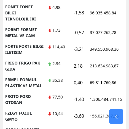
FONET FONET
4,98
-1,58
BILGI
96.935.458,84
TEKNOLOJILERI
FORMT FORMET
1,73
-0,57
37.077.262,78
METAL VE CAM
FORTE FORTE BILGI
114,40
-3,21
349.550.968,30
ILETISIM
FRIGO FRIGO PAK
2,34
2,18
213.634.983,87
GIDA
FRMPL FORMUL
35,38
0,40
69.311.760,86
PLASTIK VE METAL
FROTO FORD
77,50
-1,40
1.306.484.741,15
OTOSAN
FZLGY FUZUL
10,44
-3,69
156.021.387,36
GMYO