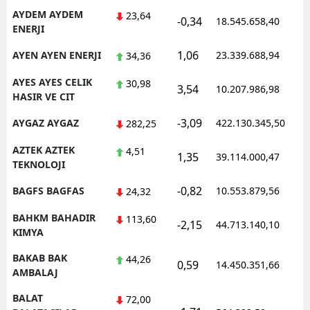
AYDEM AYDEM
23,64
-0,34
18.545.658,40
ENERJI
1,06
AYEN AYEN ENERJI
23.339.688,94
34,36
AYES AYES CELIK
30,98
3,54
10.207.986,98
HASIR VE CIT
-3,09
AYGAZ AYGAZ
422.130.345,50
282,25
AZTEK AZTEK
4,51
1,35
39.114.000,47
TEKNOLOJI
-0,82
BAGFS BAGFAS
10.553.879,56
24,32
BAHKM BAHADIR
113,60
-2,15
44.713.140,10
KIMYA
BAKAB BAK
44,26
0,59
14.450.351,66
AMBALAJ
BALAT
72,00