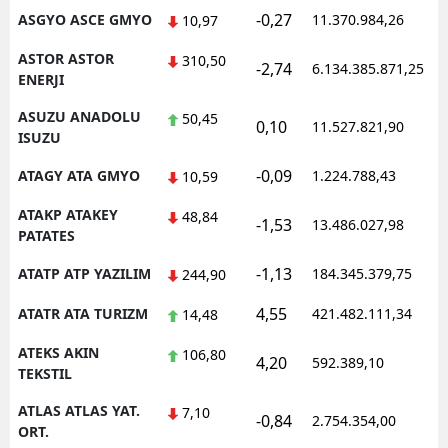
-0,27
ASGYO ASCE GMYO
11.370.984,26
10,97
ASTOR ASTOR
310,50
-2,74
6.134.385.871,25
ENERJI
ASUZU ANADOLU
50,45
0,10
11.527.821,90
ISUZU
-0,09
ATAGY ATA GMYO
1.224.788,43
10,59
ATAKP ATAKEY
48,84
-1,53
13.486.027,98
PATATES
-1,13
ATATP ATP YAZILIM
184.345.379,75
244,90
4,55
ATATR ATA TURIZM
421.482.111,34
14,48
ATEKS AKIN
106,80
4,20
592.389,10
TEKSTIL
ATLAS ATLAS YAT.
7,10
-0,84
2.754.354,00
ORT.