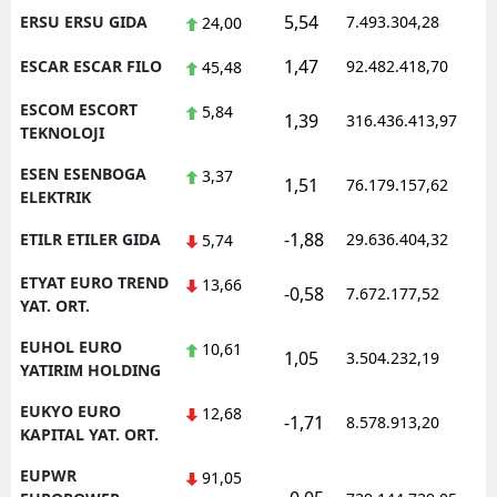
5,54
ERSU ERSU GIDA
7.493.304,28
24,00
1,47
ESCAR ESCAR FILO
92.482.418,70
45,48
ESCOM ESCORT
5,84
1,39
316.436.413,97
TEKNOLOJI
ESEN ESENBOGA
3,37
1,51
76.179.157,62
ELEKTRIK
-1,88
ETILR ETILER GIDA
29.636.404,32
5,74
ETYAT EURO TREND
13,66
-0,58
7.672.177,52
YAT. ORT.
EUHOL EURO
10,61
1,05
3.504.232,19
YATIRIM HOLDING
EUKYO EURO
12,68
-1,71
8.578.913,20
KAPITAL YAT. ORT.
EUPWR
91,05