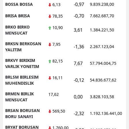
-0,97
BOSSA BOSSA
9.839.238,00
6,13
-0,70
BRISA BRISA
7.662.687,70
78,35
BRKO BIRKO
10,90
3,61
1.384.221,50
MENSUCAT
BRKSN BERKOSAN
7,95
-1,36
2.267.123,04
YALITIM
BRKVY BIRIKIM
82,15
7,67
57.794.004,75
VARLIK YONETIM
BRLSM BIRLESIM
16,11
-0,12
54.836.677,62
MUHENDISLIK
BRMEN BIRLIK
17,62
0,00
3.828.103,58
MENSUCAT
BRSAN BORUSAN
569,50
-2,32
1.192.136.441,00
BORU SANAYI
BRYAT BORUSAN
1.760,00