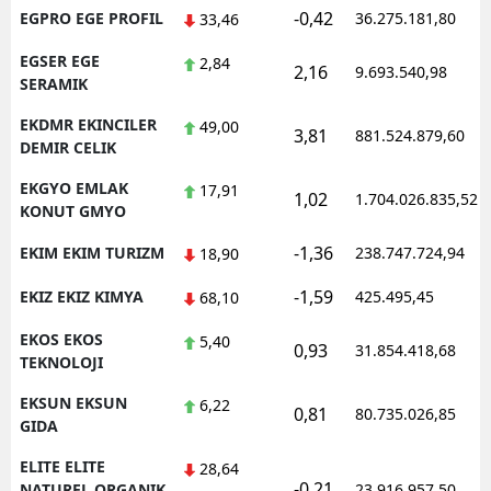
-0,42
EGPRO EGE PROFIL
36.275.181,80
33,46
EGSER EGE
2,84
2,16
9.693.540,98
SERAMIK
EKDMR EKINCILER
49,00
3,81
881.524.879,60
DEMIR CELIK
EKGYO EMLAK
17,91
1,02
1.704.026.835,52
KONUT GMYO
-1,36
EKIM EKIM TURIZM
238.747.724,94
18,90
-1,59
EKIZ EKIZ KIMYA
425.495,45
68,10
EKOS EKOS
5,40
0,93
31.854.418,68
TEKNOLOJI
EKSUN EKSUN
6,22
0,81
80.735.026,85
GIDA
ELITE ELITE
28,64
-0,21
NATUREL ORGANIK
23.916.957,50