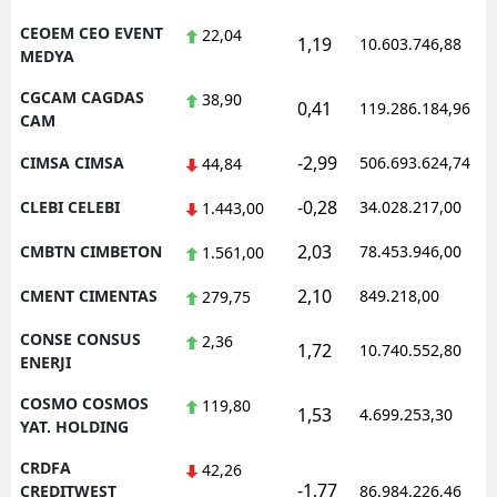
CEOEM CEO EVENT
22,04
1,19
10.603.746,88
MEDYA
CGCAM CAGDAS
38,90
0,41
119.286.184,96
CAM
-2,99
CIMSA CIMSA
506.693.624,74
44,84
-0,28
CLEBI CELEBI
34.028.217,00
1.443,00
2,03
CMBTN CIMBETON
78.453.946,00
1.561,00
2,10
CMENT CIMENTAS
849.218,00
279,75
CONSE CONSUS
2,36
1,72
10.740.552,80
ENERJI
COSMO COSMOS
119,80
1,53
4.699.253,30
YAT. HOLDING
CRDFA
42,26
-1,77
CREDITWEST
86.984.226,46