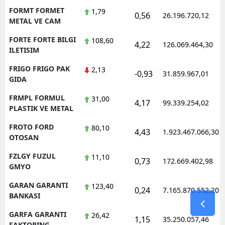
FORMT FORMET
1,79
0,56
26.196.720,12
METAL VE CAM
FORTE FORTE BILGI
108,60
4,22
126.069.464,30
ILETISIM
FRIGO FRIGO PAK
2,13
-0,93
31.859.967,01
GIDA
FRMPL FORMUL
31,00
4,17
99.339.254,02
PLASTIK VE METAL
FROTO FORD
80,10
4,43
1.923.467.066,30
OTOSAN
FZLGY FUZUL
11,10
0,73
172.669.402,98
GMYO
GARAN GARANTI
123,40
0,24
7.165.870.552,20
BANKASI
GARFA GARANTI
26,42
1,15
35.250.057,46
FAKTORING