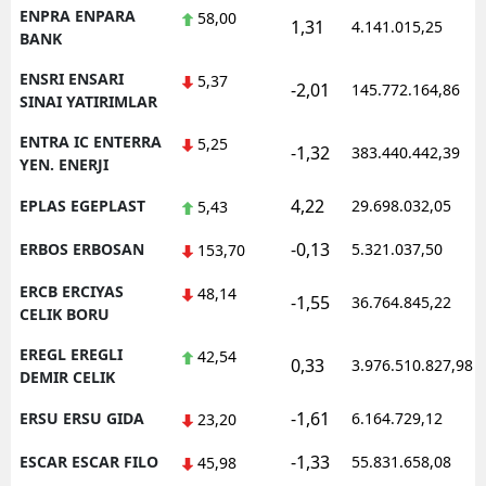
ENPRA ENPARA
58,00
1,31
4.141.015,25
BANK
ENSRI ENSARI
5,37
-2,01
145.772.164,86
SINAI YATIRIMLAR
ENTRA IC ENTERRA
5,25
-1,32
383.440.442,39
YEN. ENERJI
4,22
EPLAS EGEPLAST
29.698.032,05
5,43
-0,13
ERBOS ERBOSAN
5.321.037,50
153,70
ERCB ERCIYAS
48,14
-1,55
36.764.845,22
CELIK BORU
EREGL EREGLI
42,54
0,33
3.976.510.827,98
DEMIR CELIK
-1,61
ERSU ERSU GIDA
6.164.729,12
23,20
-1,33
ESCAR ESCAR FILO
55.831.658,08
45,98