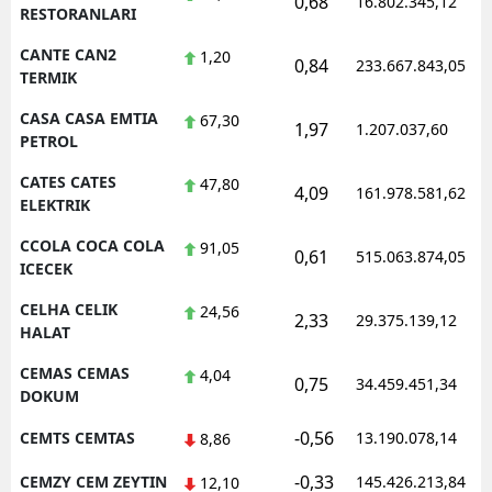
0,68
16.802.345,12
RESTORANLARI
CANTE CAN2
1,20
0,84
233.667.843,05
TERMIK
CASA CASA EMTIA
67,30
1,97
1.207.037,60
PETROL
CATES CATES
47,80
4,09
161.978.581,62
ELEKTRIK
CCOLA COCA COLA
91,05
0,61
515.063.874,05
ICECEK
CELHA CELIK
24,56
2,33
29.375.139,12
HALAT
CEMAS CEMAS
4,04
0,75
34.459.451,34
DOKUM
-0,56
CEMTS CEMTAS
13.190.078,14
8,86
-0,33
CEMZY CEM ZEYTIN
145.426.213,84
12,10