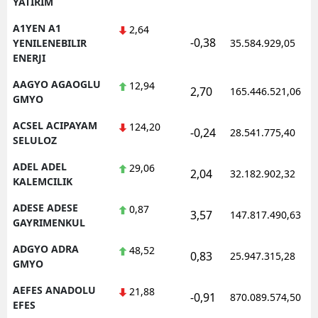
YATIRIM
Edirne
A1YEN A1
2,64
-0,38
YENILENEBILIR
35.584.929,05
Elazığ
ENERJI
Erzincan
AAGYO AGAOGLU
12,94
2,70
165.446.521,06
GMYO
Erzurum
ACSEL ACIPAYAM
124,20
-0,24
28.541.775,40
Eskişehir
SELULOZ
Gaziantep
ADEL ADEL
29,06
2,04
32.182.902,32
KALEMCILIK
Giresun
ADESE ADESE
0,87
3,57
147.817.490,63
Gümüşhane
GAYRIMENKUL
ADGYO ADRA
48,52
Hakkari
0,83
25.947.315,28
GMYO
Hatay
AEFES ANADOLU
21,88
-0,91
870.089.574,50
EFES
Isparta