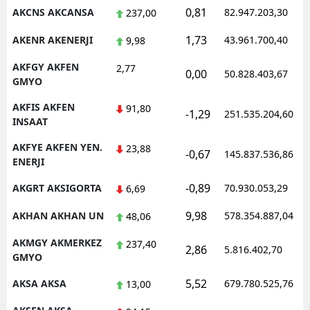
0,81
AKCNS AKCANSA
82.947.203,30
237,00
Malatya
1,73
AKENR AKENERJI
43.961.700,40
9,98
Manisa
AKFGY AKFEN
2,77
0,00
50.828.403,67
Kahramanmaraş
GMYO
Mardin
AKFIS AKFEN
91,80
-1,29
251.535.204,60
INSAAT
Muğla
AKFYE AKFEN YEN.
23,88
-0,67
145.837.536,86
ENERJI
Muş
-0,89
AKGRT AKSIGORTA
70.930.053,29
6,69
Nevşehir
9,98
AKHAN AKHAN UN
578.354.887,04
48,06
Niğde
AKMGY AKMERKEZ
237,40
Ordu
2,86
5.816.402,70
GMYO
Rize
5,52
AKSA AKSA
679.780.525,76
13,00
Sakarya