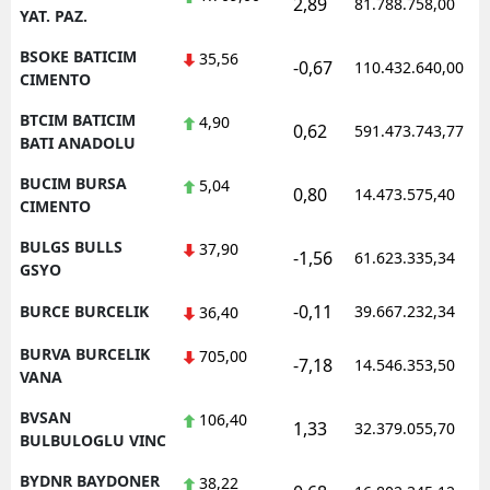
2,89
81.788.758,00
YAT. PAZ.
BSOKE BATICIM
35,56
-0,67
110.432.640,00
CIMENTO
BTCIM BATICIM
4,90
0,62
591.473.743,77
BATI ANADOLU
BUCIM BURSA
5,04
0,80
14.473.575,40
CIMENTO
BULGS BULLS
37,90
-1,56
61.623.335,34
GSYO
-0,11
BURCE BURCELIK
39.667.232,34
36,40
BURVA BURCELIK
705,00
-7,18
14.546.353,50
VANA
BVSAN
106,40
1,33
32.379.055,70
BULBULOGLU VINC
BYDNR BAYDONER
38,22