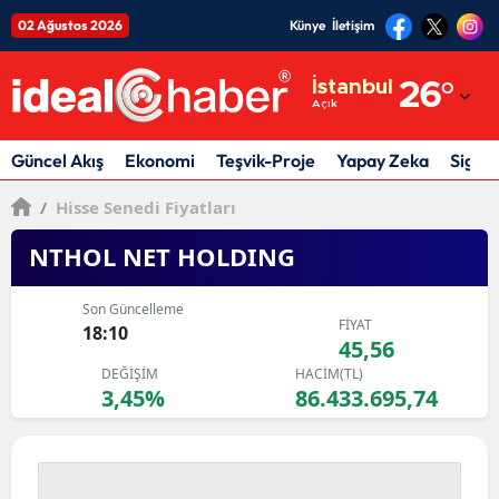
02 Ağustos 2026
Künye
İletişim
Adana
İstanbul
26
°
Açık
Adıyaman
Afyonkarahisar
Güncel Akış
Ekonomi
Teşvik-Proje
Yapay Zeka
Sigor
Ağrı
/
Hisse Senedi Fiyatları
Amasya
NTHOL NET HOLDING
Ankara
Son Güncelleme
FİYAT
18:10
Antalya
45,56
DEĞİŞİM
HACİM(TL)
Artvin
3,45%
86.433.695,74
Aydın
Balıkesir