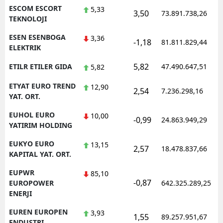
ESCOM ESCORT
5,33
3,50
73.891.738,26
TEKNOLOJI
ESEN ESENBOGA
3,36
-1,18
81.811.829,44
ELEKTRIK
5,82
ETILR ETILER GIDA
47.490.647,51
5,82
ETYAT EURO TREND
12,90
2,54
7.236.298,16
YAT. ORT.
EUHOL EURO
10,00
-0,99
24.863.949,29
YATIRIM HOLDING
EUKYO EURO
13,15
2,57
18.478.837,66
KAPITAL YAT. ORT.
EUPWR
85,10
-0,87
EUROPOWER
642.325.289,25
ENERJI
EUREN EUROPEN
3,93
1,55
89.257.951,67
ENDUSTRI