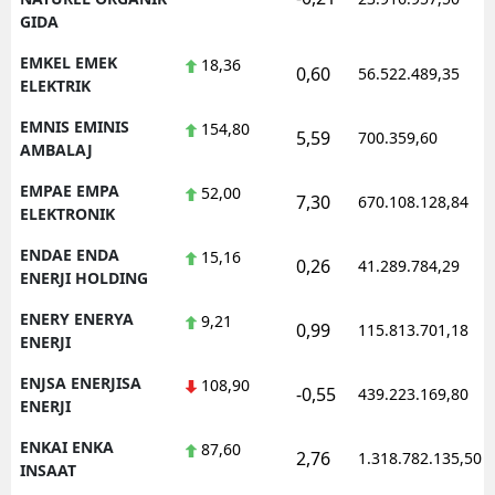
GIDA
EMKEL EMEK
18,36
0,60
56.522.489,35
ELEKTRIK
EMNIS EMINIS
154,80
5,59
700.359,60
AMBALAJ
EMPAE EMPA
52,00
7,30
670.108.128,84
ELEKTRONIK
ENDAE ENDA
15,16
0,26
41.289.784,29
ENERJI HOLDING
ENERY ENERYA
9,21
0,99
115.813.701,18
ENERJI
ENJSA ENERJISA
108,90
-0,55
439.223.169,80
ENERJI
ENKAI ENKA
87,60
2,76
1.318.782.135,50
INSAAT