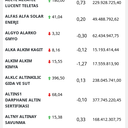
180,00
0,73
229.928.725,40
LUCENT TELETAS
Yozgat
ALFAS ALFA SOLAR
41,04
0,20
49.488.792,62
ENERJI
Zonguldak
ALGYO ALARKO
3,32
Aksaray
-0,30
62.434.947,75
GMYO
Bayburt
-0,12
ALKA ALKIM KAGIT
15.193.414,44
8,16
Karaman
ALKIM ALKIM
15,55
-1,27
17.559.813,90
KIMYA
Kırıkkale
ALKLC ALTINKILIC
396,50
0,13
238.045.741,00
Batman
GIDA VE SUT
Şırnak
ALTINS1
68,04
-0,10
DARPHANE ALTIN
377.745.220,45
Bartın
SERTIFIKASI
Ardahan
ALTNY ALTINAY
15,38
0,33
168.412.307,75
SAVUNMA
Iğdır