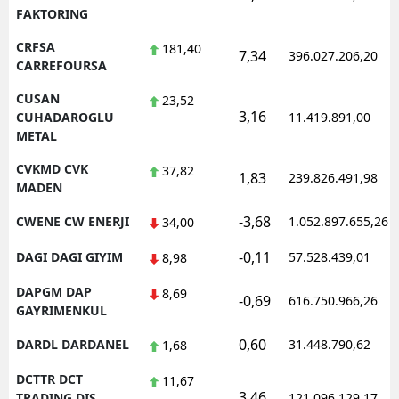
FAKTORING
CRFSA
181,40
7,34
396.027.206,20
CARREFOURSA
CUSAN
23,52
3,16
CUHADAROGLU
11.419.891,00
METAL
CVKMD CVK
37,82
1,83
239.826.491,98
MADEN
-3,68
CWENE CW ENERJI
1.052.897.655,26
34,00
-0,11
DAGI DAGI GIYIM
57.528.439,01
8,98
DAPGM DAP
8,69
-0,69
616.750.966,26
GAYRIMENKUL
0,60
DARDL DARDANEL
31.448.790,62
1,68
DCTTR DCT
11,67
3,46
TRADING DIS
121.096.129,17