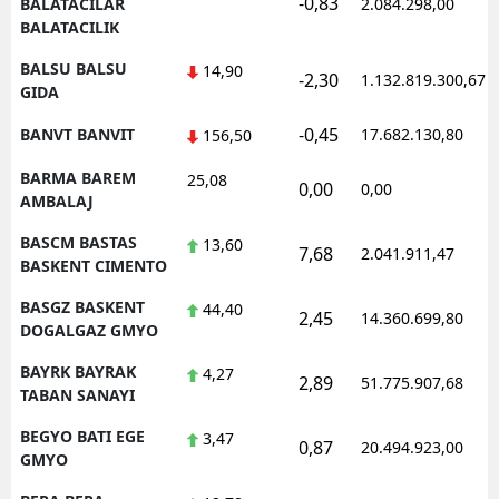
-0,83
BALATACILAR
2.084.298,00
BALATACILIK
BALSU BALSU
14,90
-2,30
1.132.819.300,67
GIDA
-0,45
BANVT BANVIT
17.682.130,80
156,50
BARMA BAREM
25,08
0,00
0,00
AMBALAJ
BASCM BASTAS
13,60
7,68
2.041.911,47
BASKENT CIMENTO
BASGZ BASKENT
44,40
2,45
14.360.699,80
DOGALGAZ GMYO
BAYRK BAYRAK
4,27
2,89
51.775.907,68
TABAN SANAYI
BEGYO BATI EGE
3,47
0,87
20.494.923,00
GMYO