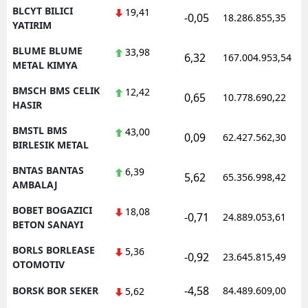
BLCYT BILICI
19,41
-0,05
18.286.855,35
YATIRIM
BLUME BLUME
33,98
6,32
167.004.953,54
METAL KIMYA
BMSCH BMS CELIK
12,42
0,65
10.778.690,22
HASIR
BMSTL BMS
43,00
0,09
62.427.562,30
BIRLESIK METAL
BNTAS BANTAS
6,39
5,62
65.356.998,42
AMBALAJ
BOBET BOGAZICI
18,08
-0,71
24.889.053,61
BETON SANAYI
BORLS BORLEASE
5,36
-0,92
23.645.815,49
OTOMOTIV
-4,58
BORSK BOR SEKER
84.489.609,00
5,62