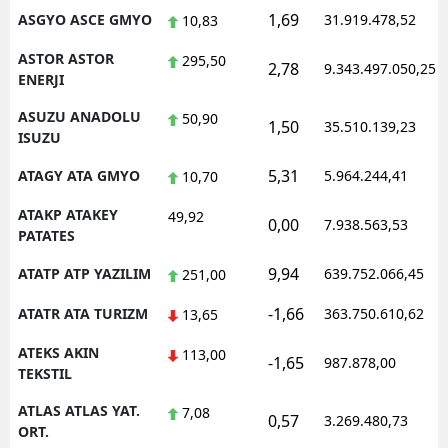
1,69
ASGYO ASCE GMYO
31.919.478,52
10,83
ASTOR ASTOR
295,50
2,78
9.343.497.050,25
ENERJI
ASUZU ANADOLU
50,90
1,50
35.510.139,23
ISUZU
5,31
ATAGY ATA GMYO
5.964.244,41
10,70
ATAKP ATAKEY
49,92
0,00
7.938.563,53
PATATES
9,94
ATATP ATP YAZILIM
639.752.066,45
251,00
-1,66
ATATR ATA TURIZM
363.750.610,62
13,65
ATEKS AKIN
113,00
-1,65
987.878,00
TEKSTIL
ATLAS ATLAS YAT.
7,08
0,57
3.269.480,73
ORT.