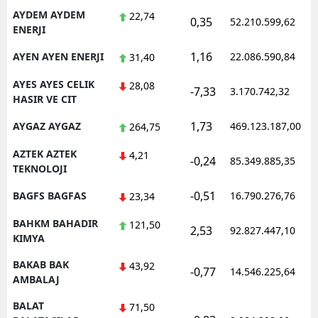
AYDEM AYDEM
22,74
0,35
52.210.599,62
ENERJI
1,16
AYEN AYEN ENERJI
22.086.590,84
31,40
AYES AYES CELIK
28,08
-7,33
3.170.742,32
HASIR VE CIT
1,73
AYGAZ AYGAZ
469.123.187,00
264,75
AZTEK AZTEK
4,21
-0,24
85.349.885,35
TEKNOLOJI
-0,51
BAGFS BAGFAS
16.790.276,76
23,34
BAHKM BAHADIR
121,50
2,53
92.827.447,10
KIMYA
BAKAB BAK
43,92
-0,77
14.546.225,64
AMBALAJ
BALAT
71,50