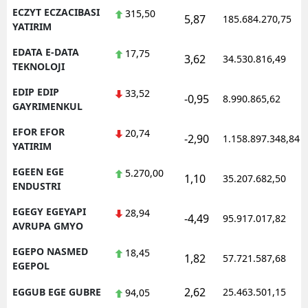
ECZYT ECZACIBASI
315,50
5,87
185.684.270,75
YATIRIM
EDATA E-DATA
17,75
3,62
34.530.816,49
TEKNOLOJI
EDIP EDIP
33,52
-0,95
8.990.865,62
GAYRIMENKUL
EFOR EFOR
20,74
-2,90
1.158.897.348,84
YATIRIM
EGEEN EGE
5.270,00
1,10
35.207.682,50
ENDUSTRI
EGEGY EGEYAPI
28,94
-4,49
95.917.017,82
AVRUPA GMYO
EGEPO NASMED
18,45
1,82
57.721.587,68
EGEPOL
2,62
EGGUB EGE GUBRE
25.463.501,15
94,05