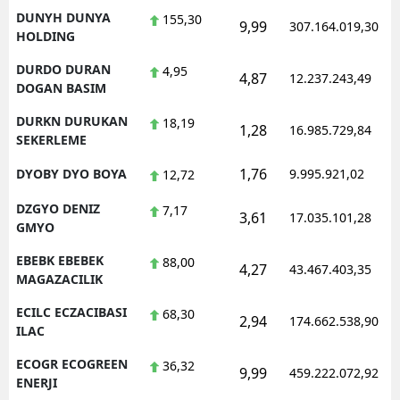
DUNYH DUNYA
155,30
9,99
307.164.019,30
HOLDING
DURDO DURAN
4,95
4,87
12.237.243,49
DOGAN BASIM
DURKN DURUKAN
18,19
1,28
16.985.729,84
SEKERLEME
1,76
DYOBY DYO BOYA
9.995.921,02
12,72
DZGYO DENIZ
7,17
3,61
17.035.101,28
GMYO
EBEBK EBEBEK
88,00
4,27
43.467.403,35
MAGAZACILIK
ECILC ECZACIBASI
68,30
2,94
174.662.538,90
ILAC
ECOGR ECOGREEN
36,32
9,99
459.222.072,92
ENERJI