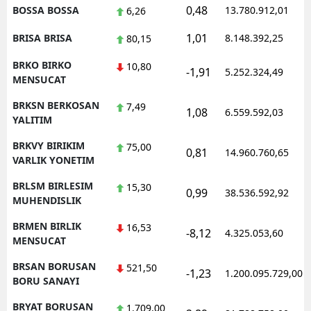
0,48
BOSSA BOSSA
13.780.912,01
6,26
1,01
BRISA BRISA
8.148.392,25
80,15
BRKO BIRKO
10,80
-1,91
5.252.324,49
MENSUCAT
BRKSN BERKOSAN
7,49
1,08
6.559.592,03
YALITIM
BRKVY BIRIKIM
75,00
0,81
14.960.760,65
VARLIK YONETIM
BRLSM BIRLESIM
15,30
0,99
38.536.592,92
MUHENDISLIK
BRMEN BIRLIK
16,53
-8,12
4.325.053,60
MENSUCAT
BRSAN BORUSAN
521,50
-1,23
1.200.095.729,00
BORU SANAYI
BRYAT BORUSAN
1.709,00