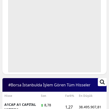
Bilecik
Bingöl
Bitlis
Bolu
Burdur
Bursa
Çanakkale
Çankırı
#Borsa İstanbulda İşlem Gören Tüm Hisseler
Çorum
Denizli
Hisse
Son
Fark%
En Düşük
A1CAP A1 CAPITAL
8,78
Diyarbakır
1,27
38.495.907,81