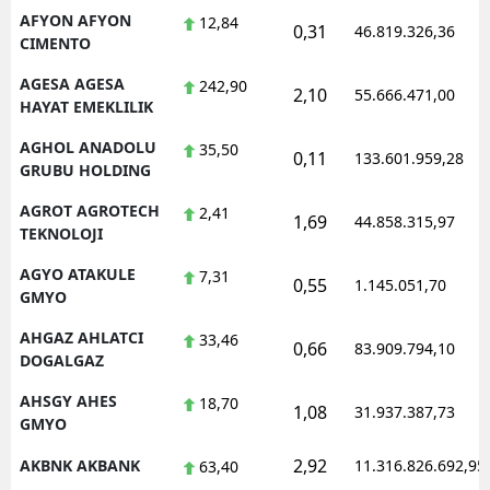
AFYON AFYON
12,84
0,31
Mersin
46.819.326,36
CIMENTO
İstanbul
AGESA AGESA
242,90
2,10
55.666.471,00
HAYAT EMEKLILIK
İzmir
AGHOL ANADOLU
35,50
0,11
133.601.959,28
Kars
GRUBU HOLDING
Kastamonu
AGROT AGROTECH
2,41
1,69
44.858.315,97
TEKNOLOJI
Kayseri
AGYO ATAKULE
7,31
0,55
1.145.051,70
GMYO
Kırklareli
AHGAZ AHLATCI
33,46
Kırşehir
0,66
83.909.794,10
DOGALGAZ
Kocaeli
AHSGY AHES
18,70
1,08
31.937.387,73
GMYO
Konya
2,92
AKBNK AKBANK
11.316.826.692,95
63,40
Kütahya