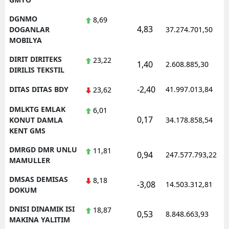
DGNMO
8,69
4,83
DOGANLAR
37.274.701,50
MOBILYA
DIRIT DIRITEKS
23,22
1,40
2.608.885,30
DIRILIS TEKSTIL
-2,40
DITAS DITAS BDY
41.997.013,84
23,62
DMLKTG EMLAK
6,01
0,17
KONUT DAMLA
34.178.858,54
KENT GMS
DMRGD DMR UNLU
11,81
0,94
247.577.793,22
MAMULLER
DMSAS DEMISAS
8,18
-3,08
14.503.312,81
DOKUM
DNISI DINAMIK ISI
18,87
0,53
8.848.663,93
MAKINA YALITIM