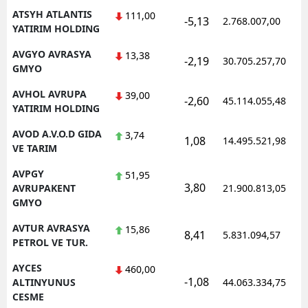
ATSYH ATLANTIS
111,00
-5,13
2.768.007,00
YATIRIM HOLDING
AVGYO AVRASYA
13,38
-2,19
30.705.257,70
GMYO
AVHOL AVRUPA
39,00
-2,60
45.114.055,48
YATIRIM HOLDING
AVOD A.V.O.D GIDA
3,74
1,08
14.495.521,98
VE TARIM
AVPGY
51,95
3,80
AVRUPAKENT
21.900.813,05
GMYO
AVTUR AVRASYA
15,86
8,41
5.831.094,57
PETROL VE TUR.
AYCES
460,00
-1,08
ALTINYUNUS
44.063.334,75
CESME