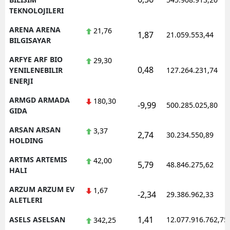
TEKNOLOJILERI
ARENA ARENA
21,76
1,87
21.059.553,44
BILGISAYAR
ARFYE ARF BIO
29,30
0,48
YENILENEBILIR
127.264.231,74
ENERJI
ARMGD ARMADA
180,30
-9,99
500.285.025,80
GIDA
ARSAN ARSAN
3,37
2,74
30.234.550,89
HOLDING
ARTMS ARTEMIS
42,00
5,79
48.846.275,62
HALI
ARZUM ARZUM EV
1,67
-2,34
29.386.962,33
ALETLERI
1,41
ASELS ASELSAN
12.077.916.762,75
342,25