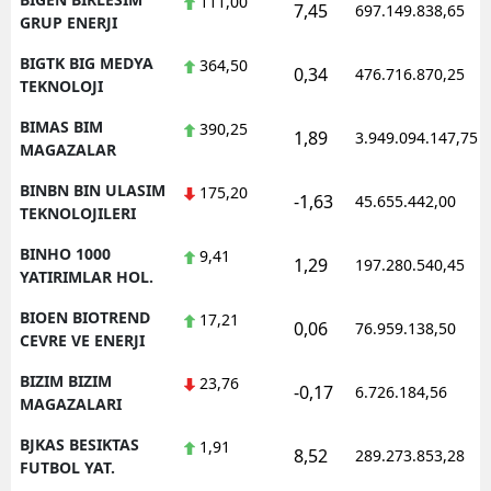
111,00
7,45
697.149.838,65
GRUP ENERJI
BIGTK BIG MEDYA
364,50
0,34
476.716.870,25
TEKNOLOJI
BIMAS BIM
390,25
1,89
3.949.094.147,75
MAGAZALAR
BINBN BIN ULASIM
175,20
-1,63
45.655.442,00
TEKNOLOJILERI
BINHO 1000
9,41
1,29
197.280.540,45
YATIRIMLAR HOL.
BIOEN BIOTREND
17,21
0,06
76.959.138,50
CEVRE VE ENERJI
BIZIM BIZIM
23,76
-0,17
6.726.184,56
MAGAZALARI
BJKAS BESIKTAS
1,91
8,52
289.273.853,28
FUTBOL YAT.