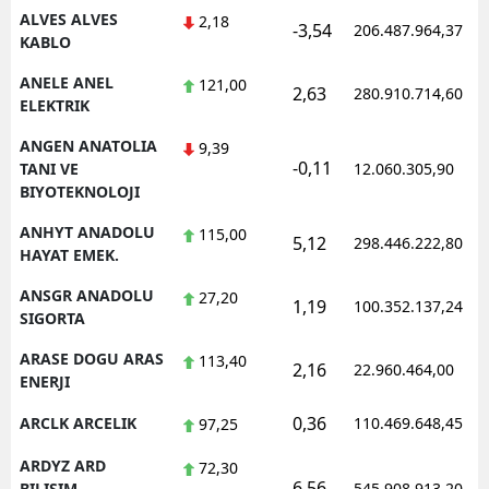
ALVES ALVES
2,18
-3,54
206.487.964,37
KABLO
Yalova
ANELE ANEL
121,00
Karabük
2,63
280.910.714,60
ELEKTRIK
Kilis
ANGEN ANATOLIA
9,39
-0,11
TANI VE
12.060.305,90
Osmaniye
BIYOTEKNOLOJI
Düzce
ANHYT ANADOLU
115,00
5,12
298.446.222,80
HAYAT EMEK.
ANSGR ANADOLU
27,20
1,19
100.352.137,24
SIGORTA
ARASE DOGU ARAS
113,40
2,16
22.960.464,00
ENERJI
0,36
ARCLK ARCELIK
110.469.648,45
97,25
ARDYZ ARD
72,30
6,56
BILISIM
545.908.913,20