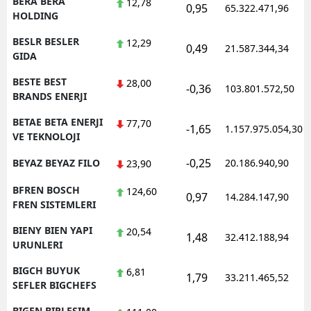
BERA BERA
12,78
0,95
65.322.471,96
HOLDING
BESLR BESLER
12,29
0,49
21.587.344,34
GIDA
BESTE BEST
28,00
-0,36
103.801.572,50
BRANDS ENERJI
BETAE BETA ENERJI
77,70
-1,65
1.157.975.054,30
VE TEKNOLOJI
-0,25
BEYAZ BEYAZ FILO
20.186.940,90
23,90
BFREN BOSCH
124,60
0,97
14.284.147,90
FREN SISTEMLERI
BIENY BIEN YAPI
20,54
1,48
32.412.188,94
URUNLERI
BIGCH BUYUK
6,81
1,79
33.211.465,52
SEFLER BIGCHEFS
BIGEN BIRLESIM