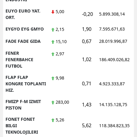
EUYO EURO YAT.
5,00
-0,20
5.899.308,14
ORT.
1,90
EYGYO EYG GMYO
7.595.671,63
2,15
0,67
FADE FADE GIDA
28.019.996,87
15,10
FENER
2,97
1,02
FENERBAHCE
186.409.026,82
FUTBOL
FLAP FLAP
9,98
0,71
KONGRE TOPLANTI
4.923.333,87
HIZ.
FMIZP F-M IZMIT
283,00
1,43
14.135.128,75
PISTON
FONET FONET
5,26
5,62
BILGI
118.384.823,35
TEKNOLOJILERI