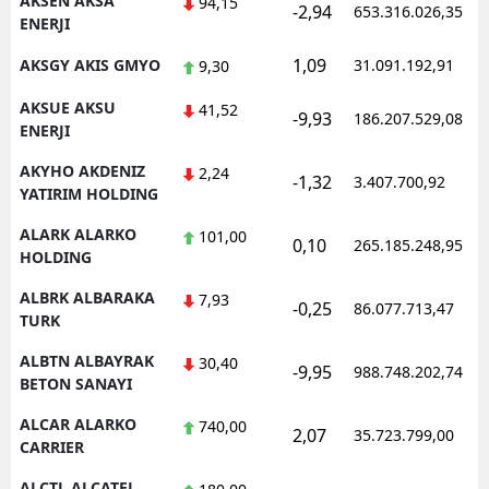
AKSEN AKSA
94,15
-2,94
653.316.026,35
ENERJI
Samsun
1,09
AKSGY AKIS GMYO
31.091.192,91
9,30
Siirt
AKSUE AKSU
41,52
-9,93
186.207.529,08
Sinop
ENERJI
AKYHO AKDENIZ
Sivas
2,24
-1,32
3.407.700,92
YATIRIM HOLDING
Tekirdağ
ALARK ALARKO
101,00
0,10
265.185.248,95
HOLDING
Tokat
ALBRK ALBARAKA
7,93
Trabzon
-0,25
86.077.713,47
TURK
Tunceli
ALBTN ALBAYRAK
30,40
-9,95
988.748.202,74
BETON SANAYI
Şanlıurfa
ALCAR ALARKO
740,00
2,07
35.723.799,00
Uşak
CARRIER
Van
ALCTL ALCATEL