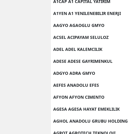
A1CAP A1 CAPITAL YATIRIM
A1YEN A1 YENILENEBILIR ENERJI
AAGYO AGAOGLU GMYO
ACSEL ACIPAYAM SELULOZ
ADEL ADEL KALEMCILIK
ADESE ADESE GAYRIMENKUL
ADGYO ADRA GMYO
AEFES ANADOLU EFES
AFYON AFYON CIMENTO
AGESA AGESA HAYAT EMEKLILIK
AGHOL ANADOLU GRUBU HOLDING
AGROT AGROTECH TEKNOLOJI