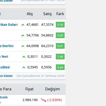
Son Güncellenme: 31 Tem - 23:59
ü Göster
z
Alış
Satış
Fark
47,4681
47,5574
ikan Doları
0.18
54,7706
54,8602
0.06
64,0998
64,2310
z Sterlini
0.41
0,3011
0,3022
 Yeni
1.48
0,5945
0,5956
ublesi
0.44
ü Göster
Son Güncellenme: 31 Temmuz 23:50
to Para
Fiyat
Değişim
tcoin
2.984.140
(-2.836%)
)