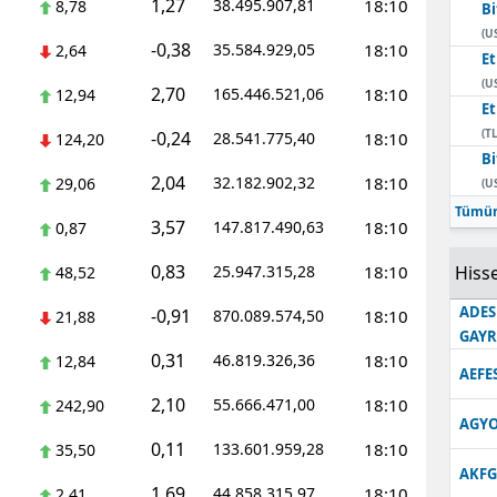
1,27
38.495.907,81
18:10
8,78
Bi
Edirne
(U
-0,38
35.584.929,05
18:10
2,64
E
Elazığ
(U
2,70
165.446.521,06
18:10
12,94
E
Erzincan
(TL
-0,24
28.541.775,40
18:10
124,20
Bi
Erzurum
2,04
32.182.902,32
18:10
29,06
(U
Eskişehir
Tümün
3,57
147.817.490,63
18:10
0,87
Gaziantep
0,83
25.947.315,28
18:10
Hisse
48,52
Giresun
ADES
-0,91
870.089.574,50
18:10
21,88
GAY
Gümüşhane
0,31
46.819.326,36
18:10
12,84
AEFE
Hakkari
2,10
55.666.471,00
18:10
242,90
AGYO
Hatay
0,11
133.601.959,28
18:10
35,50
AKFG
Isparta
1,69
44.858.315,97
18:10
2,41