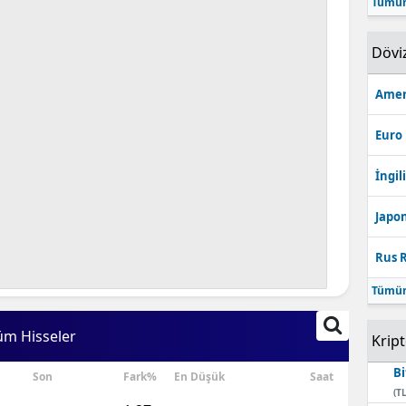
Tümün
Bilecik
Dövi
Bingöl
Bitlis
Amer
Bolu
Euro
Burdur
İngili
Bursa
Japon
Çanakkale
Rus R
Çankırı
Tümün
Çorum
üm Hisseler
Krip
Denizli
Bi
Son
Fark%
En Düşük
Saat
Diyarbakır
(TL