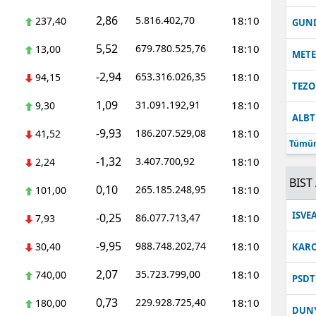
2,86
5.816.402,70
18:10
237,40
Malatya
GUN
5,52
679.780.525,76
18:10
13,00
Manisa
MET
-2,94
653.316.026,35
18:10
94,15
Kahramanmaraş
TEZO
1,09
31.091.192,91
18:10
9,30
Mardin
ALB
-9,93
186.207.529,08
18:10
41,52
Muğla
Tümün
-1,32
3.407.700,92
18:10
2,24
Muş
BIST 
0,10
265.185.248,95
18:10
101,00
Nevşehir
ISVE
-0,25
86.077.713,47
18:10
7,93
Niğde
-9,95
988.748.202,74
18:10
30,40
KARC
Ordu
2,07
35.723.799,00
18:10
740,00
PSDT
Rize
0,73
229.928.725,40
18:10
180,00
DUN
Sakarya