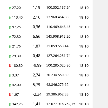
1,19
100.352.137,24
18:10
27,20
Yozgat
2,16
22.960.464,00
18:10
113,40
Zonguldak
0,36
110.469.648,45
18:10
97,25
Aksaray
6,56
545.908.913,20
18:10
72,30
Bayburt
1,87
21.059.553,44
18:10
21,76
Karaman
0,48
127.264.231,74
18:10
29,30
Kırıkkale
-9,99
500.285.025,80
18:10
180,30
Batman
2,74
30.234.550,89
18:10
3,37
Şırnak
5,79
48.846.275,62
18:10
42,00
Bartın
-2,34
29.386.962,33
18:10
1,67
Ardahan
1,41
12.077.916.762,75
18:10
342,25
Iğdır