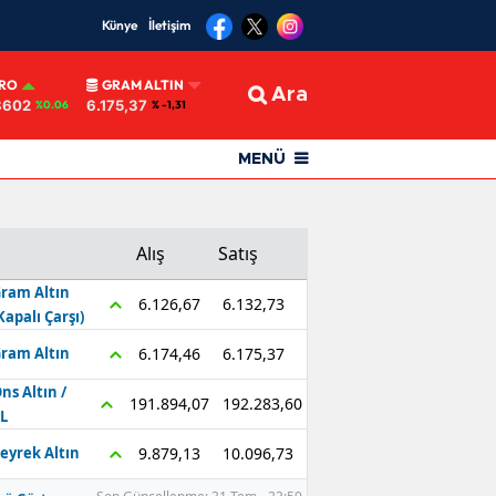
Künye
İletişim
RO
GRAM ALTIN
Ara
8602
6.175,37
%0.06
% -1,31
MENÜ
Alış
Satış
ram Altın
6.132,73
6.126,67
Kapalı Çarşı)
6.175,37
6.174,46
ram Altın
ns Altın /
192.283,60
191.894,07
L
10.096,73
9.879,13
eyrek Altın