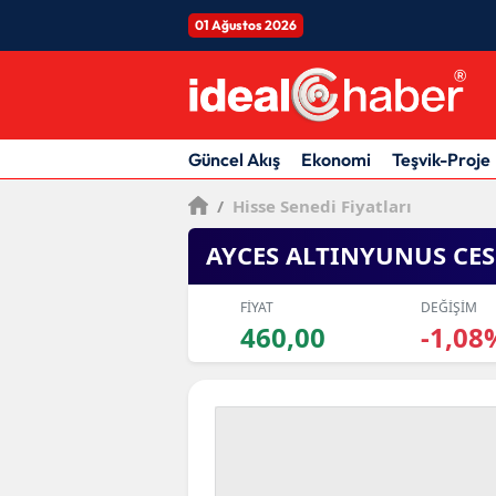
01 Ağustos 2026
Güncel Akış
Ekonomi
Teşvik-Proje
/
Hisse Senedi Fiyatları
AYCES ALTINYUNUS CE
FİYAT
DEĞİŞİM
460,00
-1,08