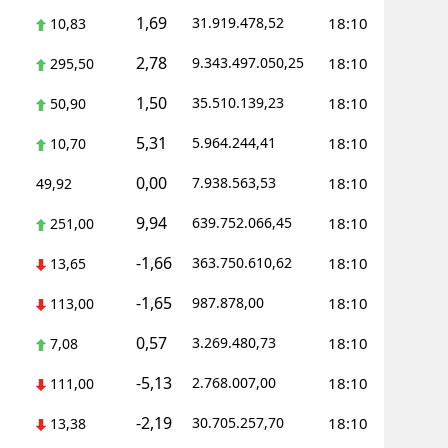
1,69
31.919.478,52
18:10
10,83
Yalova
2,78
9.343.497.050,25
18:10
295,50
Karabük
1,50
35.510.139,23
18:10
50,90
Kilis
5,31
5.964.244,41
18:10
10,70
Osmaniye
0,00
7.938.563,53
18:10
49,92
Düzce
9,94
639.752.066,45
18:10
251,00
-1,66
363.750.610,62
18:10
13,65
-1,65
987.878,00
18:10
113,00
0,57
3.269.480,73
18:10
7,08
-5,13
2.768.007,00
18:10
111,00
-2,19
30.705.257,70
18:10
13,38