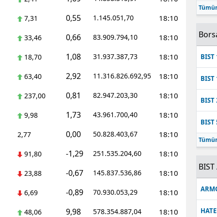
Tümün
Mersin
0,55
1.145.051,70
18:10
7,31
İstanbul
Bors
0,66
83.909.794,10
18:10
33,46
İzmir
1,08
31.937.387,73
18:10
18,70
BIST 
Kars
2,92
11.316.826.692,95
18:10
63,40
BIST 
Kastamonu
0,81
82.947.203,30
18:10
237,00
BIST 
Kayseri
1,73
43.961.700,40
18:10
9,98
BIST 
Kırklareli
0,00
50.828.403,67
18:10
2,77
Tümün
Kırşehir
-1,29
251.535.204,60
18:10
91,80
BIST 
-0,67
Kocaeli
145.837.536,86
18:10
23,88
ARM
-0,89
70.930.053,29
18:10
Konya
6,69
9,98
HATE
578.354.887,04
18:10
48,06
Kütahya