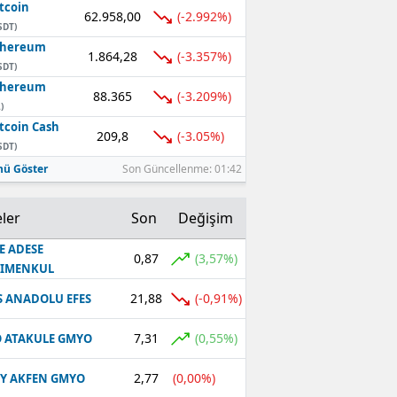
tcoin
62.958,00
(-2.992%)
SDT)
thereum
1.864,28
(-3.357%)
SDT)
thereum
88.365
(-3.209%)
)
tcoin Cash
209,8
(-3.05%)
SDT)
ü Göster
Son Güncellenme: 01:42
ler
Son
Değişim
E ADESE
0,87
(3,57%)
RIMENKUL
21,88
(-0,91%)
S ANADOLU EFES
7,31
(0,55%)
 ATAKULE GMYO
2,77
(0,00%)
Y AKFEN GMYO