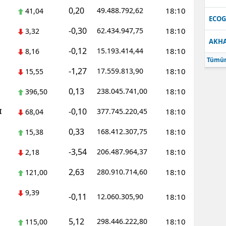
0,20
49.488.792,62
18:10
41,04
Samsun
ECO
-0,30
62.434.947,75
18:10
3,32
Siirt
AKH
-0,12
15.193.414,44
18:10
8,16
Sinop
Tümün
-1,27
17.559.813,90
18:10
15,55
Sivas
0,13
238.045.741,00
18:10
396,50
Tekirdağ
-0,10
I
377.745.220,45
18:10
68,04
Tokat
0,33
168.412.307,75
18:10
15,38
Trabzon
-3,54
206.487.964,37
18:10
2,18
Tunceli
2,63
280.910.714,60
18:10
121,00
Şanlıurfa
9,39
-0,11
12.060.305,90
18:10
Uşak
5,12
298.446.222,80
18:10
115,00
Van