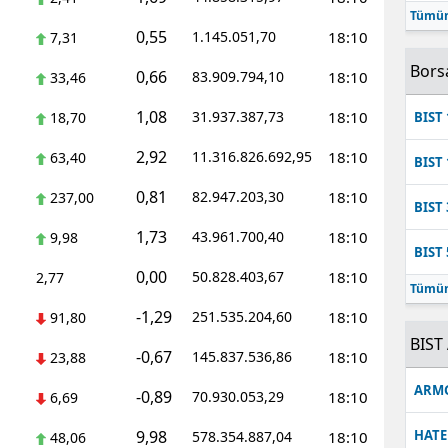
Tümün
Mersin
0,55
1.145.051,70
18:10
7,31
İstanbul
Bors
0,66
83.909.794,10
18:10
33,46
İzmir
1,08
31.937.387,73
18:10
18,70
BIST 
Kars
2,92
11.316.826.692,95
18:10
63,40
BIST 
Kastamonu
0,81
82.947.203,30
18:10
237,00
BIST 
Kayseri
1,73
43.961.700,40
18:10
9,98
BIST 
Kırklareli
0,00
50.828.403,67
18:10
2,77
Tümün
Kırşehir
-1,29
251.535.204,60
18:10
91,80
BIST 
-0,67
Kocaeli
145.837.536,86
18:10
23,88
ARM
-0,89
70.930.053,29
18:10
Konya
6,69
9,98
HATE
578.354.887,04
18:10
48,06
Kütahya