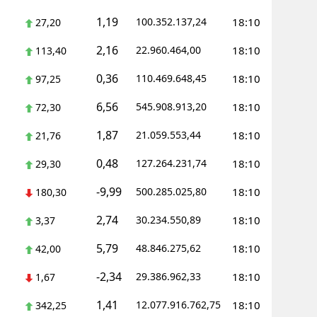
1,19
100.352.137,24
18:10
27,20
Yozgat
2,16
22.960.464,00
18:10
113,40
Zonguldak
0,36
110.469.648,45
18:10
97,25
Aksaray
6,56
545.908.913,20
18:10
72,30
Bayburt
1,87
21.059.553,44
18:10
21,76
Karaman
0,48
127.264.231,74
18:10
29,30
Kırıkkale
-9,99
500.285.025,80
18:10
180,30
Batman
2,74
30.234.550,89
18:10
3,37
Şırnak
5,79
48.846.275,62
18:10
42,00
Bartın
-2,34
29.386.962,33
18:10
1,67
Ardahan
1,41
12.077.916.762,75
18:10
342,25
Iğdır