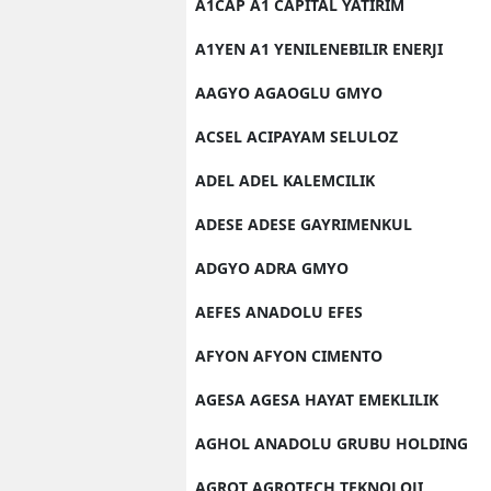
A1CAP A1 CAPITAL YATIRIM
A1YEN A1 YENILENEBILIR ENERJI
AAGYO AGAOGLU GMYO
ACSEL ACIPAYAM SELULOZ
ADEL ADEL KALEMCILIK
ADESE ADESE GAYRIMENKUL
ADGYO ADRA GMYO
AEFES ANADOLU EFES
AFYON AFYON CIMENTO
AGESA AGESA HAYAT EMEKLILIK
AGHOL ANADOLU GRUBU HOLDING
AGROT AGROTECH TEKNOLOJI