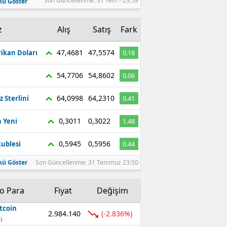
Son Güncellenme: 31 Tem - 23:59
ü Göster
z
Alış
Satış
Fark
47,4681
47,5574
ikan Doları
0.18
54,7706
54,8602
0.06
64,0998
64,2310
z Sterlini
0.41
0,3011
0,3022
 Yeni
1.48
0,5945
0,5956
ublesi
0.44
ü Göster
Son Güncellenme: 31 Temmuz 23:50
to Para
Fiyat
Değişim
tcoin
2.984.140
(-2.836%)
)