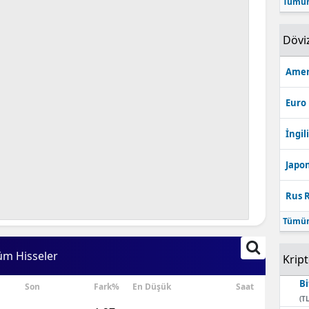
Tümün
Bilecik
Dövi
Bingöl
Bitlis
Amer
Bolu
Euro
Burdur
İngili
Bursa
Japon
Çanakkale
Rus R
Çankırı
Tümün
Çorum
üm Hisseler
Krip
Denizli
Bi
Son
Fark%
En Düşük
Saat
Diyarbakır
(TL