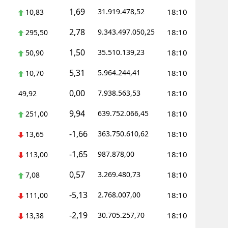
1,69
31.919.478,52
18:10
10,83
Yalova
2,78
9.343.497.050,25
18:10
295,50
Karabük
1,50
35.510.139,23
18:10
50,90
Kilis
5,31
5.964.244,41
18:10
10,70
Osmaniye
0,00
7.938.563,53
18:10
49,92
Düzce
9,94
639.752.066,45
18:10
251,00
-1,66
363.750.610,62
18:10
13,65
-1,65
987.878,00
18:10
113,00
0,57
3.269.480,73
18:10
7,08
-5,13
2.768.007,00
18:10
111,00
-2,19
30.705.257,70
18:10
13,38