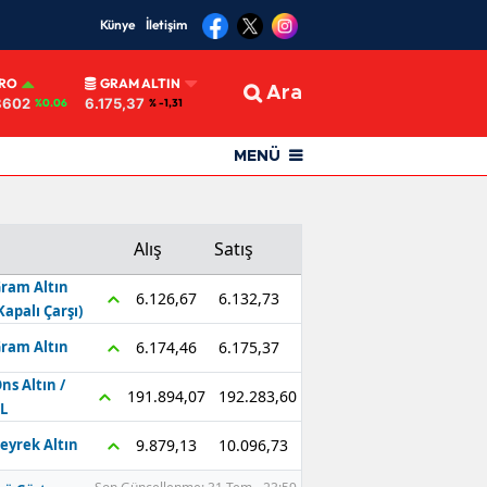
Künye
İletişim
RO
GRAM ALTIN
Ara
8602
6.175,37
%0.06
% -1,31
MENÜ
Alış
Satış
ram Altın
6.132,73
6.126,67
Kapalı Çarşı)
6.175,37
6.174,46
ram Altın
ns Altın /
192.283,60
191.894,07
L
10.096,73
9.879,13
eyrek Altın