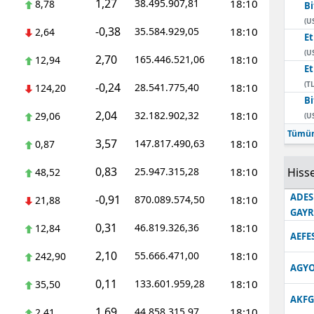
1,27
38.495.907,81
18:10
8,78
Bi
Edirne
(U
-0,38
35.584.929,05
18:10
2,64
E
Elazığ
(U
2,70
165.446.521,06
18:10
12,94
E
Erzincan
(TL
-0,24
28.541.775,40
18:10
124,20
Bi
Erzurum
2,04
32.182.902,32
18:10
29,06
(U
Eskişehir
Tümün
3,57
147.817.490,63
18:10
0,87
Gaziantep
0,83
25.947.315,28
18:10
Hisse
48,52
Giresun
ADES
-0,91
870.089.574,50
18:10
21,88
GAY
Gümüşhane
0,31
46.819.326,36
18:10
12,84
AEFE
Hakkari
2,10
55.666.471,00
18:10
242,90
AGYO
Hatay
0,11
133.601.959,28
18:10
35,50
AKFG
Isparta
1,69
44.858.315,97
18:10
2,41