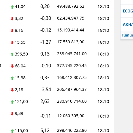
0,20
49.488.792,62
18:10
41,04
Samsun
ECO
-0,30
62.434.947,75
18:10
3,32
Siirt
AKH
-0,12
15.193.414,44
18:10
8,16
Sinop
Tümün
-1,27
17.559.813,90
18:10
15,55
Sivas
0,13
238.045.741,00
18:10
396,50
Tekirdağ
-0,10
I
377.745.220,45
18:10
68,04
Tokat
0,33
168.412.307,75
18:10
15,38
Trabzon
-3,54
206.487.964,37
18:10
2,18
Tunceli
2,63
280.910.714,60
18:10
121,00
Şanlıurfa
9,39
-0,11
12.060.305,90
18:10
Uşak
5,12
298.446.222,80
18:10
115,00
Van