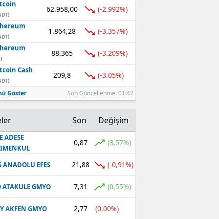
tcoin
62.958,00
(-2.992%)
SDT)
thereum
1.864,28
(-3.357%)
SDT)
thereum
88.365
(-3.209%)
)
tcoin Cash
209,8
(-3.05%)
SDT)
ü Göster
Son Güncellenme: 01:42
ler
Son
Değişim
E ADESE
0,87
(3,57%)
RIMENKUL
21,88
(-0,91%)
S ANADOLU EFES
7,31
(0,55%)
 ATAKULE GMYO
2,77
(0,00%)
Y AKFEN GMYO