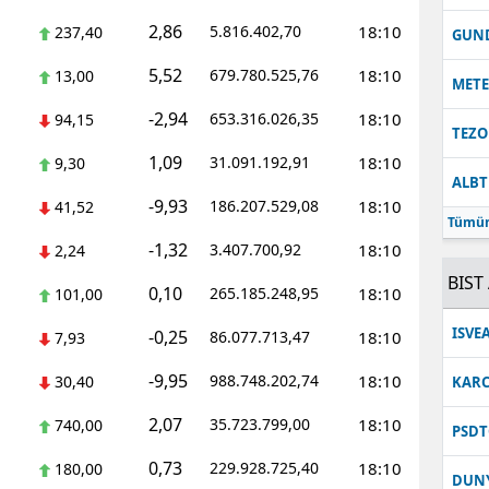
2,86
5.816.402,70
18:10
237,40
Malatya
GUN
5,52
679.780.525,76
18:10
13,00
Manisa
MET
-2,94
653.316.026,35
18:10
94,15
Kahramanmaraş
TEZO
1,09
31.091.192,91
18:10
9,30
Mardin
ALB
-9,93
186.207.529,08
18:10
41,52
Muğla
Tümün
-1,32
3.407.700,92
18:10
2,24
Muş
BIST 
0,10
265.185.248,95
18:10
101,00
Nevşehir
ISVE
-0,25
86.077.713,47
18:10
7,93
Niğde
-9,95
988.748.202,74
18:10
30,40
KARC
Ordu
2,07
35.723.799,00
18:10
740,00
PSDT
Rize
0,73
229.928.725,40
18:10
180,00
DUN
Sakarya