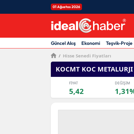
01 Ağustos 2026
Güncel Akış
Ekonomi
Teşvik-Proje
/
Hisse Senedi Fiyatları
KOCMT KOC METALURJI
FİYAT
DEĞİŞİM
5,42
1,31