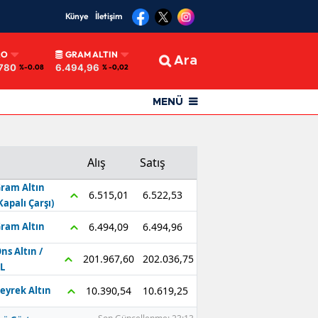
Künye
İletişim
RO
GRAM ALTIN
Ara
780
6.494,96
%-0.08
% -0,02
MENÜ
Alış
Satış
ram Altın
6.522,53
6.515,01
Kapalı Çarşı)
6.494,96
6.494,09
ram Altın
ns Altın /
202.036,75
201.967,60
L
10.619,25
10.390,54
eyrek Altın