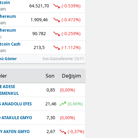
tcoin
64.521,70
(-0.539%)
SDT)
thereum
1.909,46
(-0.472%)
SDT)
thereum
90.782
(-0.259%)
)
tcoin Cash
213,5
(-1.112%)
SDT)
ü Göster
Son Güncellenme: 23:11
ler
Son
Değişim
E ADESE
0,85
(0,00%)
RIMENKUL
21,46
(0,66%)
S ANADOLU EFES
7,30
(0,00%)
 ATAKULE GMYO
2,67
(-0,37%)
Y AKFEN GMYO