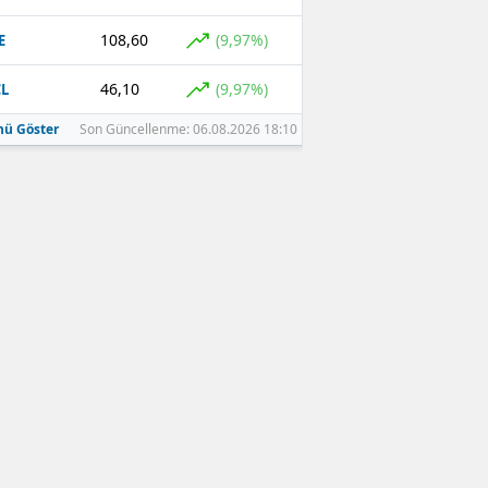
108,60
(9,97%)
E
46,10
(9,97%)
L
ü Göster
Son Güncellenme: 06.08.2026 18:10