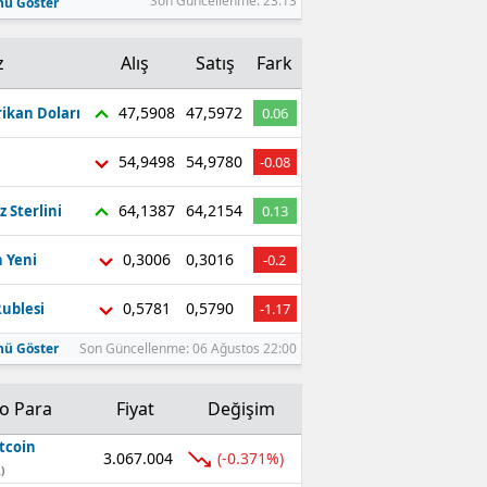
Son Güncellenme: 23:13
ü Göster
z
Alış
Satış
Fark
47,5908
47,5972
ikan Doları
0.06
54,9498
54,9780
-0.08
64,1387
64,2154
z Sterlini
0.13
0,3006
0,3016
 Yeni
-0.2
0,5781
0,5790
ublesi
-1.17
ü Göster
Son Güncellenme: 06 Ağustos 22:00
to Para
Fiyat
Değişim
tcoin
3.067.004
(-0.371%)
)