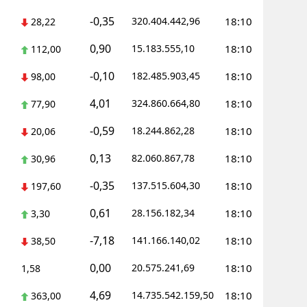
-0,35
320.404.442,96
18:10
28,22
Yozgat
0,90
15.183.555,10
18:10
112,00
Zonguldak
-0,10
182.485.903,45
18:10
98,00
Aksaray
4,01
324.860.664,80
18:10
77,90
Bayburt
-0,59
18.244.862,28
18:10
20,06
Karaman
0,13
82.060.867,78
18:10
30,96
Kırıkkale
-0,35
137.515.604,30
18:10
197,60
Batman
0,61
28.156.182,34
18:10
3,30
Şırnak
-7,18
141.166.140,02
18:10
38,50
Bartın
0,00
20.575.241,69
18:10
1,58
Ardahan
4,69
14.735.542.159,50
18:10
363,00
Iğdır