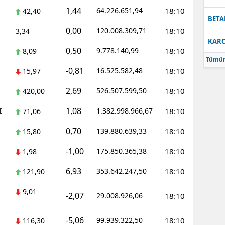
1,44
64.226.651,94
18:10
42,40
Samsun
BETA
0,00
120.008.309,71
18:10
3,34
Siirt
KARC
0,50
9.778.140,99
18:10
8,09
Sinop
Tümün
-0,81
16.525.582,48
18:10
15,97
Sivas
2,69
526.507.599,50
18:10
420,00
Tekirdağ
1,08
I
1.382.998.966,67
18:10
71,06
Tokat
0,70
139.880.639,33
18:10
15,80
Trabzon
-1,00
175.850.365,38
18:10
1,98
Tunceli
6,93
353.642.247,50
18:10
121,90
Şanlıurfa
9,01
-2,07
29.008.926,06
18:10
Uşak
-5,06
99.939.322,50
18:10
116,30
Van