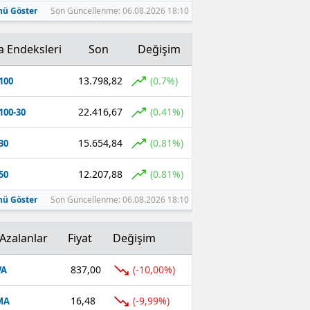
ü Göster
Son Güncellenme: 06.08.2026 18:10
a Endeksleri
Son
Değişim
13.798,82
(0.7%)
100
22.416,67
(0.41%)
100-30
15.654,84
(0.81%)
30
12.207,88
(0.81%)
50
ü Göster
Son Güncellenme: 06.08.2026 18:10
Azalanlar
Fiyat
Değişim
837,00
(-10,00%)
VA
16,48
(-9,99%)
MA