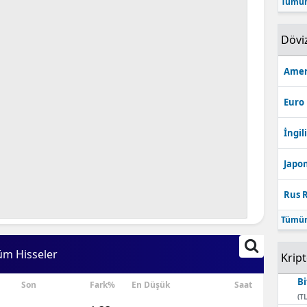
Tümün
Bilecik
Dövi
Bingöl
Bitlis
Amer
Bolu
Euro
Burdur
İngili
Bursa
Japon
Çanakkale
Rus R
Çankırı
Tümün
Çorum
üm Hisseler
Krip
Denizli
Bi
Son
Fark%
En Düşük
Saat
Diyarbakır
(TL