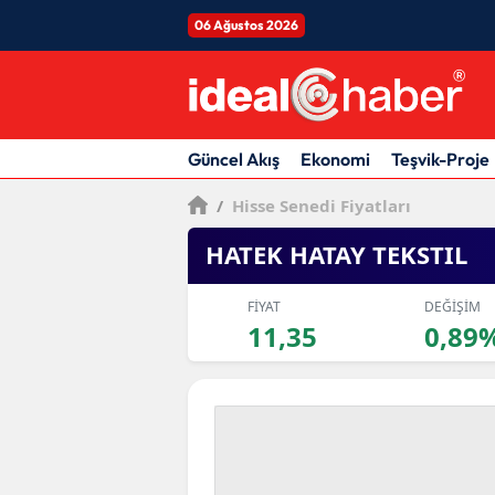
06 Ağustos 2026
Güncel Akış
Ekonomi
Teşvik-Proje
/
Hisse Senedi Fiyatları
HATEK HATAY TEKSTIL
FİYAT
DEĞİŞİM
11,35
0,89