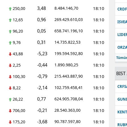
3,48
8.484.146,70
18:10
250,00
Malatya
CRD
0,96
269.429.610,03
18:10
12,65
Manisa
ISVE
0,05
658.741.196,10
18:10
96,20
Kahramanmaraş
LIDE
0,31
14.735.822,53
18:10
9,76
Mardin
ORZ
-5,23
199.594.592,80
18:10
43,88
Muğla
Tümün
-0,44
1.890.980,25
18:10
2,25
Muş
BIST 
-0,79
215.443.887,90
18:10
100,30
Nevşehir
CRFS
-2,14
102.759.458,41
18:10
8,22
Niğde
0,77
624.905.708,04
18:10
26,22
GUN
Ordu
-0,21
28.540.363,00
18:10
706,00
KEN
Rize
-3,68
90.787.597,80
18:10
175,20
RUB
Sakarya