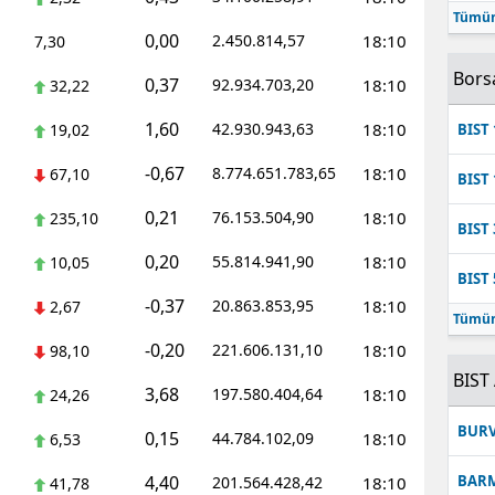
Tümün
Mersin
0,00
2.450.814,57
18:10
7,30
İstanbul
Bors
0,37
92.934.703,20
18:10
32,22
İzmir
1,60
42.930.943,63
18:10
19,02
BIST 
Kars
-0,67
8.774.651.783,65
18:10
67,10
BIST 
Kastamonu
0,21
76.153.504,90
18:10
235,10
BIST 
Kayseri
0,20
55.814.941,90
18:10
10,05
BIST 
Kırklareli
-0,37
20.863.853,95
18:10
2,67
Tümün
Kırşehir
-0,20
221.606.131,10
18:10
98,10
BIST 
3,68
Kocaeli
197.580.404,64
18:10
24,26
BUR
0,15
44.784.102,09
18:10
Konya
6,53
4,40
BAR
201.564.428,42
18:10
41,78
Kütahya