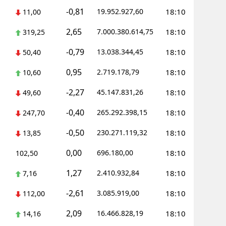
-0,81
19.952.927,60
18:10
11,00
Yalova
2,65
7.000.380.614,75
18:10
319,25
Karabük
-0,79
13.038.344,45
18:10
50,40
Kilis
0,95
2.719.178,79
18:10
10,60
Osmaniye
-2,27
45.147.831,26
18:10
49,60
Düzce
-0,40
265.292.398,15
18:10
247,70
-0,50
230.271.119,32
18:10
13,85
0,00
696.180,00
18:10
102,50
1,27
2.410.932,84
18:10
7,16
-2,61
3.085.919,00
18:10
112,00
2,09
16.466.828,19
18:10
14,16