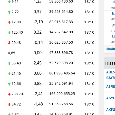
1,33
58.306.130,60
18:10
9,11
Bi
Edirne
(U
0,37
39.223.614,80
18:10
2,72
E
Elazığ
(U
-2,19
82.916.817,33
18:10
12,98
E
Erzincan
(TL
0,32
14.782.542,00
18:10
125,40
Bi
Erzurum
-0,14
36.025.357,50
18:10
29,48
(U
Eskişehir
Tümün
0,00
47.888.896,78
18:10
0,85
Gaziantep
2,45
52.579.398,20
18:10
Hisse
56,40
Giresun
ADES
0,66
861.993.485,64
18:10
21,46
GAY
Gümüşhane
0,88
25.842.691,94
18:10
12,66
AEFE
Hakkari
-2,41
166.209.655,25
18:10
238,70
AGYO
Hatay
-1,48
91.358.768,56
18:10
34,72
AKFG
Isparta
0,43
34.100.258,91
18:10
2,32