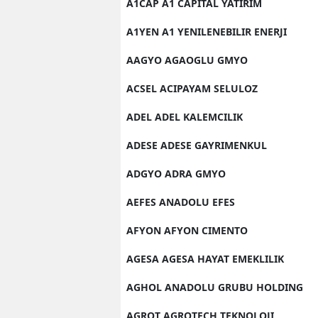
A1CAP A1 CAPITAL YATIRIM
A1YEN A1 YENILENEBILIR ENERJI
AAGYO AGAOGLU GMYO
ACSEL ACIPAYAM SELULOZ
ADEL ADEL KALEMCILIK
ADESE ADESE GAYRIMENKUL
ADGYO ADRA GMYO
AEFES ANADOLU EFES
AFYON AFYON CIMENTO
AGESA AGESA HAYAT EMEKLILIK
AGHOL ANADOLU GRUBU HOLDING
AGROT AGROTECH TEKNOLOJI