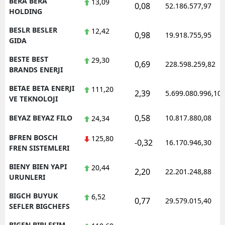
BERA BERA
13,09
0,08
52.186.577,97
HOLDING
BESLR BESLER
12,42
0,98
19.918.755,95
GIDA
BESTE BEST
29,30
0,69
228.598.259,82
BRANDS ENERJI
BETAE BETA ENERJI
111,20
2,39
5.699.080.996,10
VE TEKNOLOJI
0,58
BEYAZ BEYAZ FILO
10.817.880,08
24,34
BFREN BOSCH
125,80
-0,32
16.170.946,30
FREN SISTEMLERI
BIENY BIEN YAPI
20,44
2,20
22.201.248,88
URUNLERI
BIGCH BUYUK
6,52
0,77
29.579.015,40
SEFLER BIGCHEFS
BIGEN BIRLESIM