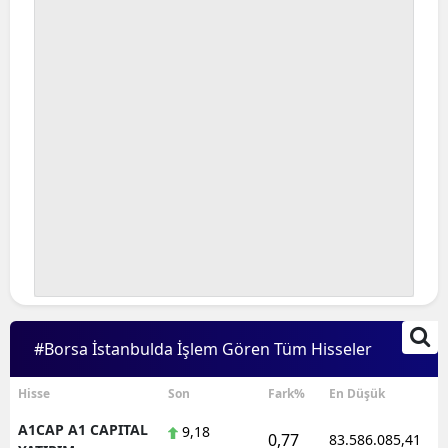
Bilecik
Bingöl
Bitlis
Bolu
Burdur
Bursa
Çanakkale
Çankırı
#Borsa İstanbulda İşlem Gören Tüm Hisseler
Çorum
Denizli
Hisse
Son
Fark%
En Düşük
A1CAP A1 CAPITAL
9,18
Diyarbakır
0,77
83.586.085,41