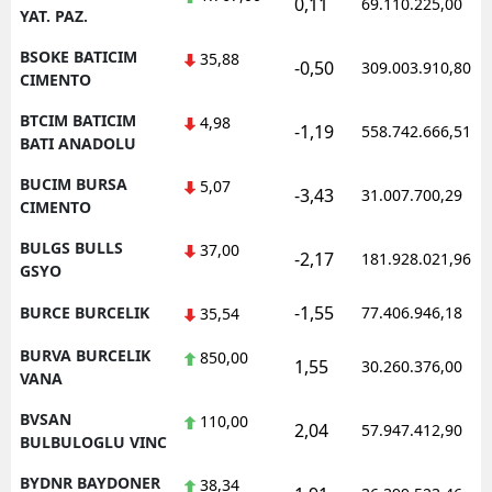
0,11
69.110.225,00
YAT. PAZ.
BSOKE BATICIM
35,88
-0,50
309.003.910,80
CIMENTO
BTCIM BATICIM
4,98
-1,19
558.742.666,51
BATI ANADOLU
BUCIM BURSA
5,07
-3,43
31.007.700,29
CIMENTO
BULGS BULLS
37,00
-2,17
181.928.021,96
GSYO
-1,55
BURCE BURCELIK
77.406.946,18
35,54
BURVA BURCELIK
850,00
1,55
30.260.376,00
VANA
BVSAN
110,00
2,04
57.947.412,90
BULBULOGLU VINC
BYDNR BAYDONER
38,34