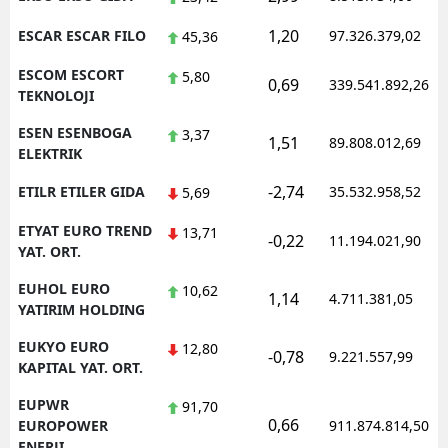
1,20
ESCAR ESCAR FILO
97.326.379,02
45,36
ESCOM ESCORT
5,80
0,69
339.541.892,26
TEKNOLOJI
ESEN ESENBOGA
3,37
1,51
89.808.012,69
ELEKTRIK
-2,74
ETILR ETILER GIDA
35.532.958,52
5,69
ETYAT EURO TREND
13,71
-0,22
11.194.021,90
YAT. ORT.
EUHOL EURO
10,62
1,14
4.711.381,05
YATIRIM HOLDING
EUKYO EURO
12,80
-0,78
9.221.557,99
KAPITAL YAT. ORT.
EUPWR
91,70
0,66
EUROPOWER
911.874.814,50
ENERJI