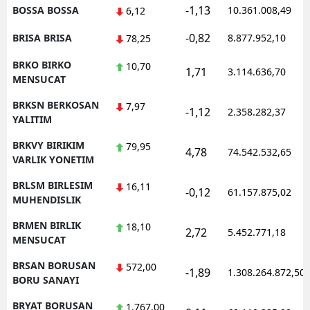
-1,13
BOSSA BOSSA
10.361.008,49
6,12
-0,82
BRISA BRISA
8.877.952,10
78,25
BRKO BIRKO
10,70
1,71
3.114.636,70
MENSUCAT
BRKSN BERKOSAN
7,97
-1,12
2.358.282,37
YALITIM
BRKVY BIRIKIM
79,95
4,78
74.542.532,65
VARLIK YONETIM
BRLSM BIRLESIM
16,11
-0,12
61.157.875,02
MUHENDISLIK
BRMEN BIRLIK
18,10
2,72
5.452.771,18
MENSUCAT
BRSAN BORUSAN
572,00
-1,89
1.308.264.872,50
BORU SANAYI
BRYAT BORUSAN
1.767,00