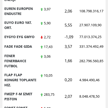
EUREN EUROPEN
3,97
2,06
108.798.316,17
ENDUSTRI
EUYO EURO YAT.
5,90
5,55
27.907.109,90
ORT.
-1,09
EYGYO EYG GMYO
77.013.374,25
2,72
3,57
FADE FADE GIDA
331.374.492,49
17,43
FENER
3,06
1,66
FENERBAHCE
282.796.560,85
FUTBOL
FLAP FLAP
10,05
0,20
KONGRE TOPLANTI
4.984.490,46
HIZ.
FMIZP F-M IZMIT
283,75
2,07
8.048.478,50
PISTON
FONET FONET