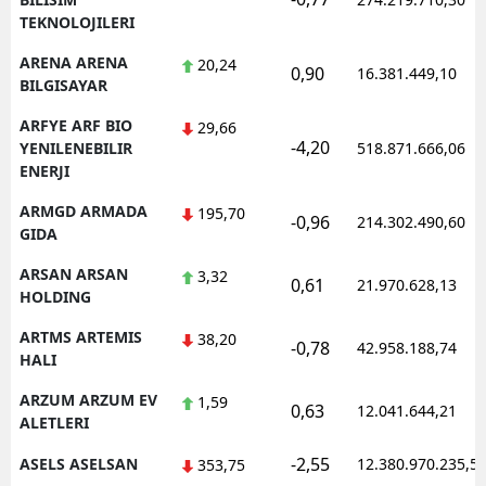
TEKNOLOJILERI
ARENA ARENA
20,24
0,90
16.381.449,10
BILGISAYAR
ARFYE ARF BIO
29,66
-4,20
YENILENEBILIR
518.871.666,06
ENERJI
ARMGD ARMADA
195,70
-0,96
214.302.490,60
GIDA
ARSAN ARSAN
3,32
0,61
21.970.628,13
HOLDING
ARTMS ARTEMIS
38,20
-0,78
42.958.188,74
HALI
ARZUM ARZUM EV
1,59
0,63
12.041.644,21
ALETLERI
-2,55
ASELS ASELSAN
12.380.970.235,5
353,75