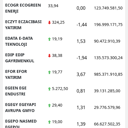
ECOGR ECOGREEN
33,94
0,00
123.749.581,50
ENERJI
ECZYT ECZACIBASI
324,25
-1,44
196.999.171,75
YATIRIM
EDATA E-DATA
19,19
1,53
90.472.910,39
TEKNOLOJI
EDIP EDIP
38,38
-1,94
135.573.300,24
GAYRIMENKUL
EFOR EFOR
19,77
3,67
985.371.910,85
YATIRIM
EGEEN EGE
5.272,50
0,81
39.131.285,00
ENDUSTRI
EGEGY EGEYAPI
29,40
1,31
29.776.579,96
AVRUPA GMYO
EGEPO NASMED
19,00
1,39
66.627.502,35
EGEPOL