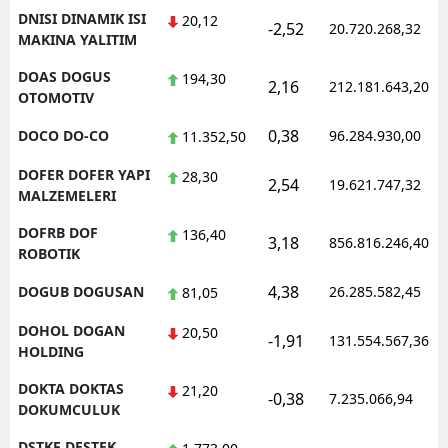
DNISI DINAMIK ISI
20,12
-2,52
20.720.268,32
MAKINA YALITIM
DOAS DOGUS
194,30
2,16
212.181.643,20
OTOMOTIV
0,38
DOCO DO-CO
96.284.930,00
11.352,50
DOFER DOFER YAPI
28,30
2,54
19.621.747,32
MALZEMELERI
DOFRB DOF
136,40
3,18
856.816.246,40
ROBOTIK
4,38
DOGUB DOGUSAN
26.285.582,45
81,05
DOHOL DOGAN
20,50
-1,91
131.554.567,36
HOLDING
DOKTA DOKTAS
21,20
-0,38
7.235.066,94
DOKUMCULUK
DSTKF DESTEK