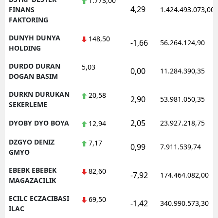
1.773,00
4,29
FINANS
1.424.493.073,00
FAKTORING
DUNYH DUNYA
148,50
-1,66
56.264.124,90
HOLDING
DURDO DURAN
5,03
0,00
11.284.390,35
DOGAN BASIM
DURKN DURUKAN
20,58
2,90
53.981.050,35
SEKERLEME
2,05
DYOBY DYO BOYA
23.927.218,75
12,94
DZGYO DENIZ
7,17
0,99
7.911.539,74
GMYO
EBEBK EBEBEK
82,60
-7,92
174.464.082,00
MAGAZACILIK
ECILC ECZACIBASI
69,50
-1,42
340.990.573,30
ILAC