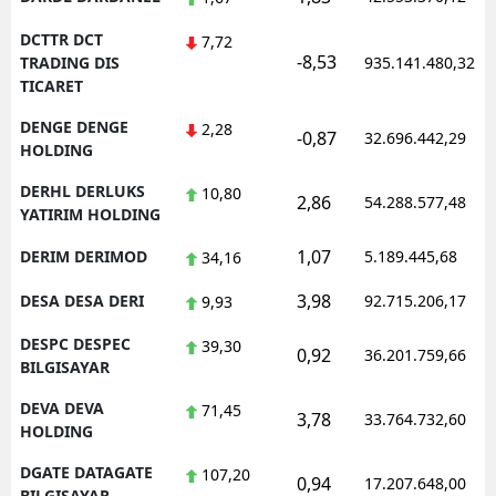
DCTTR DCT
7,72
-8,53
TRADING DIS
935.141.480,32
TICARET
DENGE DENGE
2,28
-0,87
32.696.442,29
HOLDING
DERHL DERLUKS
10,80
2,86
54.288.577,48
YATIRIM HOLDING
1,07
DERIM DERIMOD
5.189.445,68
34,16
3,98
DESA DESA DERI
92.715.206,17
9,93
DESPC DESPEC
39,30
0,92
36.201.759,66
BILGISAYAR
DEVA DEVA
71,45
3,78
33.764.732,60
HOLDING
DGATE DATAGATE
107,20
0,94
17.207.648,00
BILGISAYAR