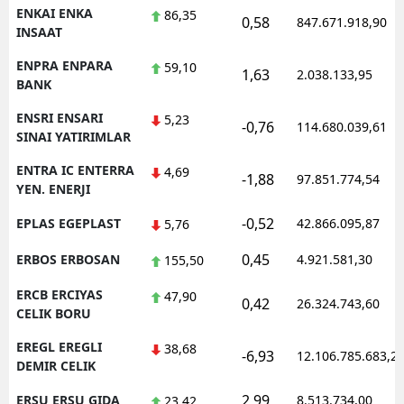
ENKAI ENKA
86,35
0,58
847.671.918,90
INSAAT
ENPRA ENPARA
59,10
1,63
2.038.133,95
BANK
ENSRI ENSARI
5,23
-0,76
114.680.039,61
SINAI YATIRIMLAR
ENTRA IC ENTERRA
4,69
-1,88
97.851.774,54
YEN. ENERJI
-0,52
EPLAS EGEPLAST
42.866.095,87
5,76
0,45
ERBOS ERBOSAN
4.921.581,30
155,50
ERCB ERCIYAS
47,90
0,42
26.324.743,60
CELIK BORU
EREGL EREGLI
38,68
-6,93
12.106.785.683,2
DEMIR CELIK
2,99
ERSU ERSU GIDA
8.513.734,00
23,42