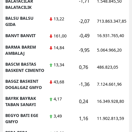
-1,71
BALATACILAR
1.548.845,50
BALATACILIK
BALSU BALSU
13,22
-2,07
713.863.347,85
GIDA
-0,49
BANVT BANVIT
16.931.765,40
161,00
BARMA BAREM
14,84
-9,95
5.064.966,20
AMBALAJ
BASCM BASTAS
13,34
0,76
486.823,05
BASKENT CIMENTO
BASGZ BASKENT
43,68
-1,36
7.124.661,96
DOGALGAZ GMYO
BAYRK BAYRAK
4,17
0,24
16.349.928,80
TABAN SANAYI
BEGYO BATI EGE
3,49
1,16
11.902.813,59
GMYO