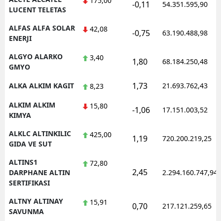
175,00
-0,11
54.351.595,90
LUCENT TELETAS
Yozgat
ALFAS ALFA SOLAR
42,08
-0,75
63.190.488,98
ENERJI
Zonguldak
ALGYO ALARKO
3,40
Aksaray
1,80
68.184.250,48
GMYO
Bayburt
1,73
ALKA ALKIM KAGIT
21.693.762,43
8,23
Karaman
ALKIM ALKIM
15,80
-1,06
17.151.003,52
KIMYA
Kırıkkale
ALKLC ALTINKILIC
425,00
1,19
720.200.219,25
Batman
GIDA VE SUT
Şırnak
ALTINS1
72,80
2,45
DARPHANE ALTIN
2.294.160.747,94
Bartın
SERTIFIKASI
Ardahan
ALTNY ALTINAY
15,91
0,70
217.121.259,65
SAVUNMA
Iğdır