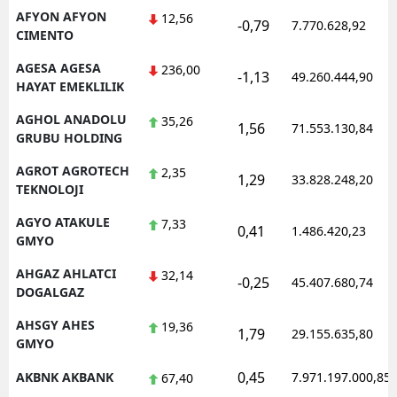
AFYON AFYON
12,56
-0,79
Mersin
7.770.628,92
CIMENTO
İstanbul
AGESA AGESA
236,00
-1,13
49.260.444,90
HAYAT EMEKLILIK
İzmir
AGHOL ANADOLU
35,26
1,56
71.553.130,84
Kars
GRUBU HOLDING
Kastamonu
AGROT AGROTECH
2,35
1,29
33.828.248,20
TEKNOLOJI
Kayseri
AGYO ATAKULE
7,33
0,41
1.486.420,23
GMYO
Kırklareli
AHGAZ AHLATCI
32,14
Kırşehir
-0,25
45.407.680,74
DOGALGAZ
Kocaeli
AHSGY AHES
19,36
1,79
29.155.635,80
GMYO
Konya
0,45
AKBNK AKBANK
7.971.197.000,85
67,40
Kütahya