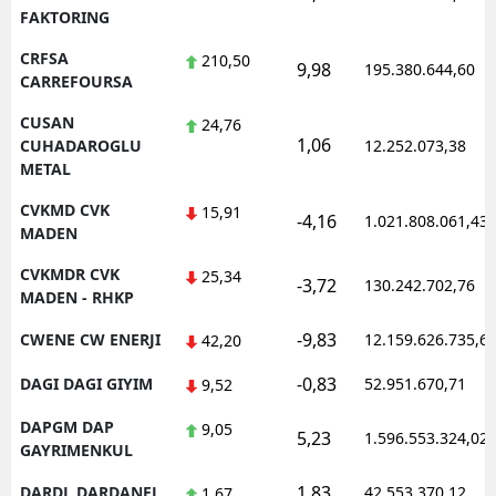
FAKTORING
CRFSA
210,50
9,98
195.380.644,60
CARREFOURSA
CUSAN
24,76
1,06
CUHADAROGLU
12.252.073,38
METAL
CVKMD CVK
15,91
-4,16
1.021.808.061,43
MADEN
CVKMDR CVK
25,34
-3,72
130.242.702,76
MADEN - RHKP
-9,83
CWENE CW ENERJI
12.159.626.735,6
42,20
-0,83
DAGI DAGI GIYIM
52.951.670,71
9,52
DAPGM DAP
9,05
5,23
1.596.553.324,02
GAYRIMENKUL
1,83
DARDL DARDANEL
42.553.370,12
1,67