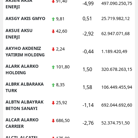
AKSEN AKSA
91,40
-4,99
497.090.250,75
ENERJI
Samsun
0,51
AKSGY AKIS GMYO
25.719.982,12
9,81
Siirt
AKSUE AKSU
42,60
-2,92
62.947.071,68
Sinop
ENERJI
AKYHO AKDENIZ
Sivas
2,24
-0,44
1.189.420,49
YATIRIM HOLDING
Tekirdağ
ALARK ALARKO
101,80
1,50
320.678.263,15
HOLDING
Tokat
ALBRK ALBARAKA
8,35
Trabzon
1,58
106.449.455,94
TURK
Tunceli
ALBTN ALBAYRAK
25,92
-1,14
692.044.692,60
BETON SANAYI
Şanlıurfa
ALCAR ALARKO
686,50
-2,76
52.374.751,50
Uşak
CARRIER
Van
ALCTL ALCATEL