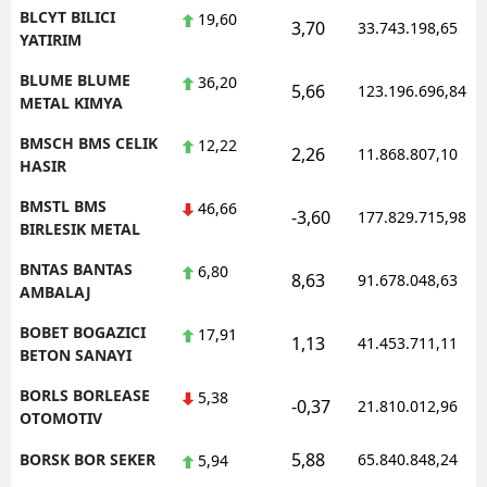
BLCYT BILICI
19,60
3,70
33.743.198,65
YATIRIM
BLUME BLUME
36,20
5,66
123.196.696,84
METAL KIMYA
BMSCH BMS CELIK
12,22
2,26
11.868.807,10
HASIR
BMSTL BMS
46,66
-3,60
177.829.715,98
BIRLESIK METAL
BNTAS BANTAS
6,80
8,63
91.678.048,63
AMBALAJ
BOBET BOGAZICI
17,91
1,13
41.453.711,11
BETON SANAYI
BORLS BORLEASE
5,38
-0,37
21.810.012,96
OTOMOTIV
5,88
BORSK BOR SEKER
65.840.848,24
5,94