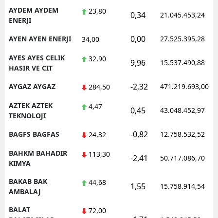
AYDEM AYDEM
23,80
0,34
21.045.453,24
ENERJI
0,00
AYEN AYEN ENERJI
27.525.395,28
34,00
AYES AYES CELIK
32,90
9,96
15.537.490,88
HASIR VE CIT
-2,32
AYGAZ AYGAZ
471.219.693,00
284,50
AZTEK AZTEK
4,47
0,45
43.048.452,97
TEKNOLOJI
-0,82
BAGFS BAGFAS
12.758.532,52
24,32
BAHKM BAHADIR
113,30
-2,41
50.717.086,70
KIMYA
BAKAB BAK
44,68
1,55
15.758.914,54
AMBALAJ
BALAT
72,00