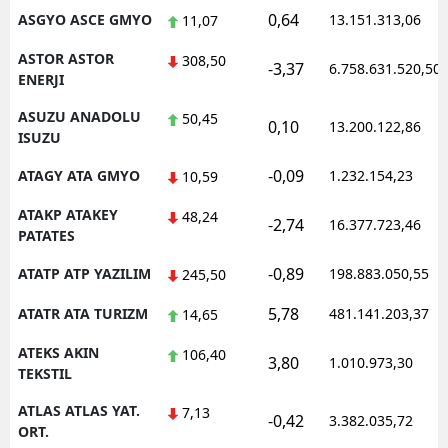
0,64
ASGYO ASCE GMYO
13.151.313,06
11,07
ASTOR ASTOR
308,50
-3,37
6.758.631.520,50
ENERJI
ASUZU ANADOLU
50,45
0,10
13.200.122,86
ISUZU
-0,09
ATAGY ATA GMYO
1.232.154,23
10,59
ATAKP ATAKEY
48,24
-2,74
16.377.723,46
PATATES
-0,89
ATATP ATP YAZILIM
198.883.050,55
245,50
5,78
ATATR ATA TURIZM
481.141.203,37
14,65
ATEKS AKIN
106,40
3,80
1.010.973,30
TEKSTIL
ATLAS ATLAS YAT.
7,13
-0,42
3.382.035,72
ORT.