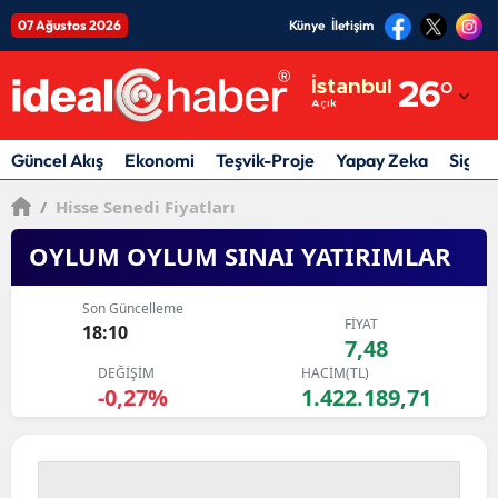
07 Ağustos 2026
Künye
İletişim
Adana
İstanbul
26
°
Açık
Adıyaman
Afyonkarahisar
Güncel Akış
Ekonomi
Teşvik-Proje
Yapay Zeka
Sigor
Ağrı
/
Hisse Senedi Fiyatları
Amasya
OYLUM OYLUM SINAI YATIRIMLAR
Ankara
Son Güncelleme
FİYAT
18:10
Antalya
7,48
DEĞİŞİM
HACİM(TL)
Artvin
-0,27%
1.422.189,71
Aydın
Balıkesir