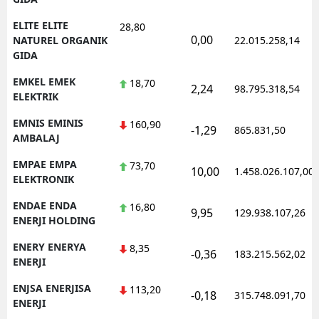
ELITE ELITE
28,80
0,00
NATUREL ORGANIK
22.015.258,14
GIDA
EMKEL EMEK
18,70
2,24
98.795.318,54
ELEKTRIK
EMNIS EMINIS
160,90
-1,29
865.831,50
AMBALAJ
EMPAE EMPA
73,70
10,00
1.458.026.107,00
ELEKTRONIK
ENDAE ENDA
16,80
9,95
129.938.107,26
ENERJI HOLDING
ENERY ENERYA
8,35
-0,36
183.215.562,02
ENERJI
ENJSA ENERJISA
113,20
-0,18
315.748.091,70
ENERJI