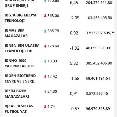
110,60
6,45
204.572.111,80
GRUP ENERJI
BIGTK BIG MEDYA
363,00
-2,09
103.456.405,50
TEKNOLOJI
BIMAS BIM
385,75
0,92
3.513.897.605,75
MAGAZALAR
BINBN BIN ULASIM
178,60
-1,92
46.099.331,90
TEKNOLOJILERI
BINHO 1000
10,30
5,32
385.452.406,90
YATIRIMLAR HOL.
BIOEN BIOTREND
17,42
-1,58
68.461.191,64
CEVRE VE ENERJI
BIZIM BIZIM
24,30
0,91
3.572.297,46
MAGAZALARI
BJKAS BESIKTAS
1,74
-0,57
96.970.363,89
FUTBOL YAT.