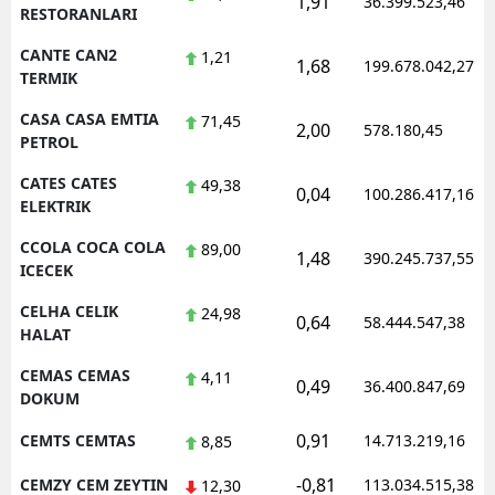
1,91
36.399.523,46
RESTORANLARI
CANTE CAN2
1,21
1,68
199.678.042,27
TERMIK
CASA CASA EMTIA
71,45
2,00
578.180,45
PETROL
CATES CATES
49,38
0,04
100.286.417,16
ELEKTRIK
CCOLA COCA COLA
89,00
1,48
390.245.737,55
ICECEK
CELHA CELIK
24,98
0,64
58.444.547,38
HALAT
CEMAS CEMAS
4,11
0,49
36.400.847,69
DOKUM
0,91
CEMTS CEMTAS
14.713.219,16
8,85
-0,81
CEMZY CEM ZEYTIN
113.034.515,38
12,30