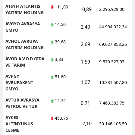
ATSYH ATLANTIS
111,00
-0,89
2.295.929,00
YATIRIM HOLDING
AVGYO AVRASYA
14,50
2,40
44.994.022,34
GMYO
AVHOL AVRUPA
39,68
2,69
69.627.858,26
YATIRIM HOLDING
AVOD A.V.O.D GIDA
3,83
1,59
9.570.527,97
VE TARIM
AVPGY
51,80
1,07
AVRUPAKENT
10.331.507,80
GMYO
AVTUR AVRASYA
12,74
0,71
7.463.383,75
PETROL VE TUR.
AYCES
453,75
-2,10
ALTINYUNUS
30.146.105,50
CESME