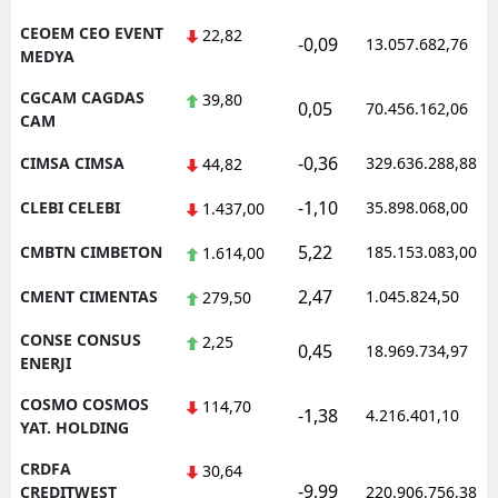
CEOEM CEO EVENT
22,82
-0,09
13.057.682,76
MEDYA
CGCAM CAGDAS
39,80
0,05
70.456.162,06
CAM
-0,36
CIMSA CIMSA
329.636.288,88
44,82
-1,10
CLEBI CELEBI
35.898.068,00
1.437,00
5,22
CMBTN CIMBETON
185.153.083,00
1.614,00
2,47
CMENT CIMENTAS
1.045.824,50
279,50
CONSE CONSUS
2,25
0,45
18.969.734,97
ENERJI
COSMO COSMOS
114,70
-1,38
4.216.401,10
YAT. HOLDING
CRDFA
30,64
-9,99
CREDITWEST
220.906.756,38