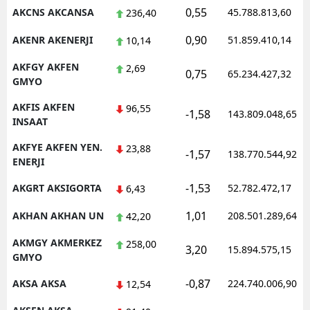
0,55
AKCNS AKCANSA
45.788.813,60
236,40
Malatya
0,90
AKENR AKENERJI
51.859.410,14
10,14
Manisa
AKFGY AKFEN
2,69
0,75
65.234.427,32
Kahramanmaraş
GMYO
Mardin
AKFIS AKFEN
96,55
-1,58
143.809.048,65
INSAAT
Muğla
AKFYE AKFEN YEN.
23,88
-1,57
138.770.544,92
ENERJI
Muş
-1,53
AKGRT AKSIGORTA
52.782.472,17
6,43
Nevşehir
1,01
AKHAN AKHAN UN
208.501.289,64
42,20
Niğde
AKMGY AKMERKEZ
258,00
Ordu
3,20
15.894.575,15
GMYO
Rize
-0,87
AKSA AKSA
224.740.006,90
12,54
Sakarya