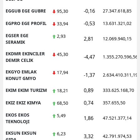
-0,16
EGGUB EGE GUBRE
27.347.618,85
95,30
-0,53
EGPRO EGE PROFIL
13.631.321,02
33,94
EGSER EGE
2,93
2,81
12.069.940,15
SERAMIK
EKDMR EKINCILER
45,30
-4,47
1.355.270.596,56
DEMIR CELIK
EKGYO EMLAK
17,94
-1,37
2.634.410.311,19
KONUT GMYO
0,89
EKIM EKIM TURIZM
333.625.168,70
18,21
0,74
EKIZ EKIZ KIMYA
357.655,50
68,50
EKOS EKOS
5,49
1,86
47.521.377,14
TEKNOLOJI
EKSUN EKSUN
6,23
3,32
42.791.974,53
GIDA