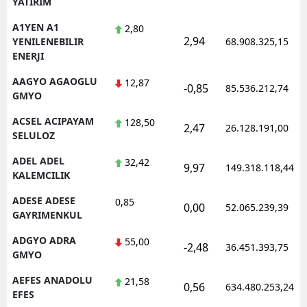
YATIRIM
Edirne
A1YEN A1
2,80
2,94
YENILENEBILIR
68.908.325,15
Elazığ
ENERJI
Erzincan
AAGYO AGAOGLU
12,87
-0,85
85.536.212,74
GMYO
Erzurum
ACSEL ACIPAYAM
128,50
2,47
26.128.191,00
Eskişehir
SELULOZ
Gaziantep
ADEL ADEL
32,42
9,97
149.318.118,44
KALEMCILIK
Giresun
ADESE ADESE
0,85
0,00
52.065.239,39
Gümüşhane
GAYRIMENKUL
ADGYO ADRA
55,00
Hakkari
-2,48
36.451.393,75
GMYO
Hatay
AEFES ANADOLU
21,58
0,56
634.480.253,24
EFES
Isparta