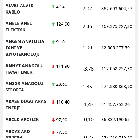
ALVES ALVES
2,12
7,07
862.693.604,57
KABLO
Yalova
ANELE ANEL
124,90
Karabük
2,46
169.375.227,30
ELEKTRIK
Kilis
ANGEN ANATOLIA
9,10
1,00
TANI VE
12.505.277,50
Osmaniye
BIYOTEKNOLOJI
Düzce
ANHYT ANADOLU
111,90
-3,78
117.058.257,30
HAYAT EMEK.
ANSGR ANADOLU
28,60
1,35
274.580.868,90
SIGORTA
ARASE DOGU ARAS
110,40
-1,43
21.457.753,20
ENERJI
-0,10
ARCLK ARCELIK
86.832.190,65
97,90
ARDYZ ARD
77,30
-0,77
BILISIM
274.219.710,30