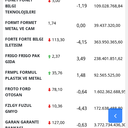
5,00
-1,19
BILGI
109.028.768,84
TEKNOLOJILERI
FORMT FORMET
1,74
0,00
39.437.320,00
METAL VE CAM
FORTE FORTE BILGI
113,30
-4,15
363.950.365,60
ILETISIM
FRIGO FRIGO PAK
2,37
3,49
238.401.851,62
GIDA
FRMPL FORMUL
35,76
1,48
92.565.525,00
PLASTIK VE METAL
FROTO FORD
78,10
-0,64
1.602.362.688,95
OTOSAN
FZLGY FUZUL
10,36
-4,43
172.638.488,80
GMYO
GARAN GARANTI
127,00
-0,63
3.772.734.436,30
BANKASI