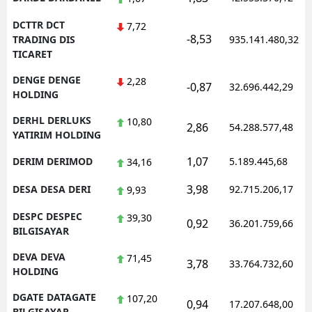
DCTTR DCT
7,72
-8,53
TRADING DIS
935.141.480,32
TICARET
DENGE DENGE
2,28
-0,87
32.696.442,29
HOLDING
DERHL DERLUKS
10,80
2,86
54.288.577,48
YATIRIM HOLDING
1,07
DERIM DERIMOD
5.189.445,68
34,16
3,98
DESA DESA DERI
92.715.206,17
9,93
DESPC DESPEC
39,30
0,92
36.201.759,66
BILGISAYAR
DEVA DEVA
71,45
3,78
33.764.732,60
HOLDING
DGATE DATAGATE
107,20
0,94
17.207.648,00
BILGISAYAR