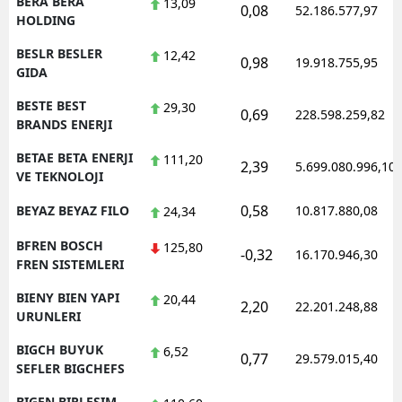
BERA BERA
13,09
0,08
52.186.577,97
HOLDING
BESLR BESLER
12,42
0,98
19.918.755,95
GIDA
BESTE BEST
29,30
0,69
228.598.259,82
BRANDS ENERJI
BETAE BETA ENERJI
111,20
2,39
5.699.080.996,10
VE TEKNOLOJI
0,58
BEYAZ BEYAZ FILO
10.817.880,08
24,34
BFREN BOSCH
125,80
-0,32
16.170.946,30
FREN SISTEMLERI
BIENY BIEN YAPI
20,44
2,20
22.201.248,88
URUNLERI
BIGCH BUYUK
6,52
0,77
29.579.015,40
SEFLER BIGCHEFS
BIGEN BIRLESIM