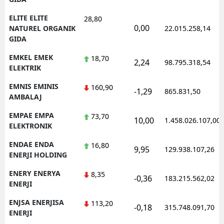
ELITE ELITE
28,80
0,00
NATUREL ORGANIK
22.015.258,14
GIDA
EMKEL EMEK
18,70
2,24
98.795.318,54
ELEKTRIK
EMNIS EMINIS
160,90
-1,29
865.831,50
AMBALAJ
EMPAE EMPA
73,70
10,00
1.458.026.107,00
ELEKTRONIK
ENDAE ENDA
16,80
9,95
129.938.107,26
ENERJI HOLDING
ENERY ENERYA
8,35
-0,36
183.215.562,02
ENERJI
ENJSA ENERJISA
113,20
-0,18
315.748.091,70
ENERJI