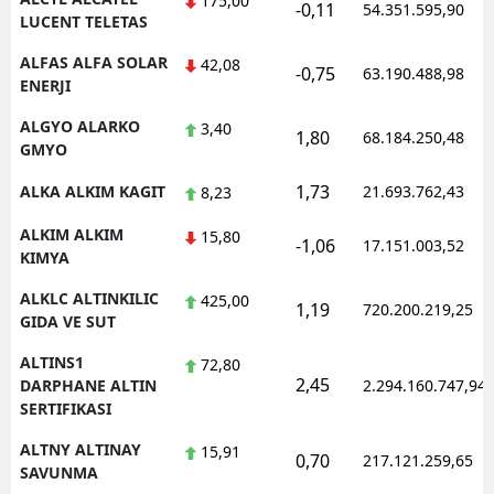
175,00
-0,11
54.351.595,90
LUCENT TELETAS
Yozgat
ALFAS ALFA SOLAR
42,08
-0,75
63.190.488,98
ENERJI
Zonguldak
ALGYO ALARKO
3,40
Aksaray
1,80
68.184.250,48
GMYO
Bayburt
1,73
ALKA ALKIM KAGIT
21.693.762,43
8,23
Karaman
ALKIM ALKIM
15,80
-1,06
17.151.003,52
KIMYA
Kırıkkale
ALKLC ALTINKILIC
425,00
1,19
720.200.219,25
Batman
GIDA VE SUT
Şırnak
ALTINS1
72,80
2,45
DARPHANE ALTIN
2.294.160.747,94
Bartın
SERTIFIKASI
Ardahan
ALTNY ALTINAY
15,91
0,70
217.121.259,65
SAVUNMA
Iğdır