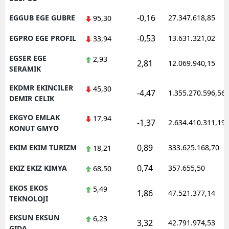
-0,16
EGGUB EGE GUBRE
27.347.618,85
95,30
-0,53
EGPRO EGE PROFIL
13.631.321,02
33,94
EGSER EGE
2,93
2,81
12.069.940,15
SERAMIK
EKDMR EKINCILER
45,30
-4,47
1.355.270.596,56
DEMIR CELIK
EKGYO EMLAK
17,94
-1,37
2.634.410.311,19
KONUT GMYO
0,89
EKIM EKIM TURIZM
333.625.168,70
18,21
0,74
EKIZ EKIZ KIMYA
357.655,50
68,50
EKOS EKOS
5,49
1,86
47.521.377,14
TEKNOLOJI
EKSUN EKSUN
6,23
3,32
42.791.974,53
GIDA