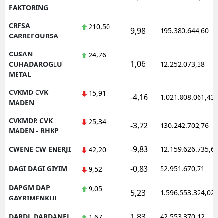
FAKTORING
CRFSA
210,50
9,98
195.380.644,60
CARREFOURSA
CUSAN
24,76
1,06
CUHADAROGLU
12.252.073,38
METAL
CVKMD CVK
15,91
-4,16
1.021.808.061,43
MADEN
CVKMDR CVK
25,34
-3,72
130.242.702,76
MADEN - RHKP
-9,83
CWENE CW ENERJI
12.159.626.735,6
42,20
-0,83
DAGI DAGI GIYIM
52.951.670,71
9,52
DAPGM DAP
9,05
5,23
1.596.553.324,02
GAYRIMENKUL
1,83
DARDL DARDANEL
42.553.370,12
1,67