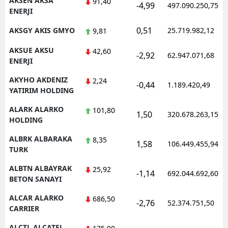
AKSEN AKSA
91,40
-4,99
497.090.250,75
ENERJI
Samsun
0,51
AKSGY AKIS GMYO
25.719.982,12
9,81
Siirt
AKSUE AKSU
42,60
-2,92
62.947.071,68
Sinop
ENERJI
AKYHO AKDENIZ
Sivas
2,24
-0,44
1.189.420,49
YATIRIM HOLDING
Tekirdağ
ALARK ALARKO
101,80
1,50
320.678.263,15
HOLDING
Tokat
ALBRK ALBARAKA
8,35
Trabzon
1,58
106.449.455,94
TURK
Tunceli
ALBTN ALBAYRAK
25,92
-1,14
692.044.692,60
BETON SANAYI
Şanlıurfa
ALCAR ALARKO
686,50
-2,76
52.374.751,50
Uşak
CARRIER
Van
ALCTL ALCATEL