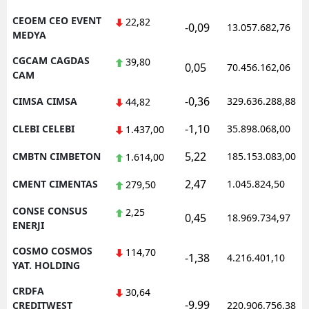
CEOEM CEO EVENT
22,82
-0,09
13.057.682,76
MEDYA
CGCAM CAGDAS
39,80
0,05
70.456.162,06
CAM
-0,36
CIMSA CIMSA
329.636.288,88
44,82
-1,10
CLEBI CELEBI
35.898.068,00
1.437,00
5,22
CMBTN CIMBETON
185.153.083,00
1.614,00
2,47
CMENT CIMENTAS
1.045.824,50
279,50
CONSE CONSUS
2,25
0,45
18.969.734,97
ENERJI
COSMO COSMOS
114,70
-1,38
4.216.401,10
YAT. HOLDING
CRDFA
30,64
-9,99
CREDITWEST
220.906.756,38