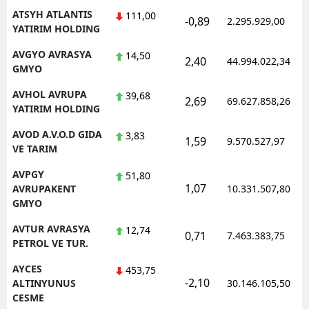
ATSYH ATLANTIS
111,00
-0,89
2.295.929,00
YATIRIM HOLDING
AVGYO AVRASYA
14,50
2,40
44.994.022,34
GMYO
AVHOL AVRUPA
39,68
2,69
69.627.858,26
YATIRIM HOLDING
AVOD A.V.O.D GIDA
3,83
1,59
9.570.527,97
VE TARIM
AVPGY
51,80
1,07
AVRUPAKENT
10.331.507,80
GMYO
AVTUR AVRASYA
12,74
0,71
7.463.383,75
PETROL VE TUR.
AYCES
453,75
-2,10
ALTINYUNUS
30.146.105,50
CESME