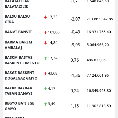
-1,71
BALATACILAR
1.548.845,50
BALATACILIK
BALSU BALSU
13,22
-2,07
713.863.347,85
GIDA
-0,49
BANVT BANVIT
16.931.765,40
161,00
BARMA BAREM
14,84
-9,95
5.064.966,20
AMBALAJ
BASCM BASTAS
13,34
0,76
486.823,05
BASKENT CIMENTO
BASGZ BASKENT
43,68
-1,36
7.124.661,96
DOGALGAZ GMYO
BAYRK BAYRAK
4,17
0,24
16.349.928,80
TABAN SANAYI
BEGYO BATI EGE
3,49
1,16
11.902.813,59
GMYO