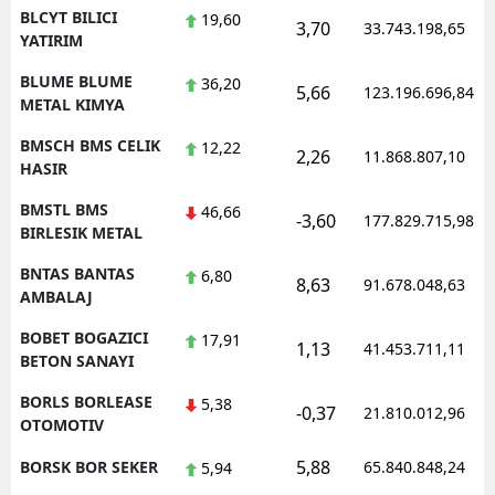
BLCYT BILICI
19,60
3,70
33.743.198,65
YATIRIM
BLUME BLUME
36,20
5,66
123.196.696,84
METAL KIMYA
BMSCH BMS CELIK
12,22
2,26
11.868.807,10
HASIR
BMSTL BMS
46,66
-3,60
177.829.715,98
BIRLESIK METAL
BNTAS BANTAS
6,80
8,63
91.678.048,63
AMBALAJ
BOBET BOGAZICI
17,91
1,13
41.453.711,11
BETON SANAYI
BORLS BORLEASE
5,38
-0,37
21.810.012,96
OTOMOTIV
5,88
BORSK BOR SEKER
65.840.848,24
5,94