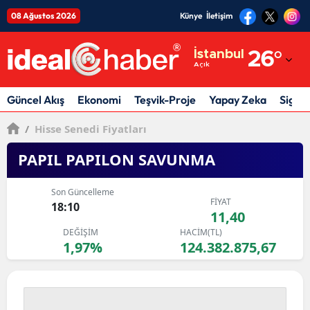
08 Ağustos 2026
Künye
İletişim
Adana
İstanbul
26
°
Açık
Adıyaman
Afyonkarahisar
Güncel Akış
Ekonomi
Teşvik-Proje
Yapay Zeka
Sigor
Ağrı
/
Hisse Senedi Fiyatları
Amasya
PAPIL PAPILON SAVUNMA
Ankara
Son Güncelleme
FİYAT
18:10
Antalya
11,40
DEĞİŞİM
HACİM(TL)
Artvin
1,97%
124.382.875,67
Aydın
Balıkesir