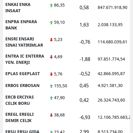
ENKAI ENKA
86,35
0,58
847.671.918,90
INSAAT
ENPRA ENPARA
59,10
1,63
2.038.133,95
BANK
ENSRI ENSARI
5,23
-0,76
114.680.039,61
SINAI YATIRIMLAR
ENTRA IC ENTERRA
4,69
-1,88
97.851.774,54
YEN. ENERJI
-0,52
EPLAS EGEPLAST
42.866.095,87
5,76
0,45
ERBOS ERBOSAN
4.921.581,30
155,50
ERCB ERCIYAS
47,90
0,42
26.324.743,60
CELIK BORU
EREGL EREGLI
38,68
-6,93
12.106.785.683,2
DEMIR CELIK
2,99
ERSU ERSU GIDA
8.513.734,00
23,42