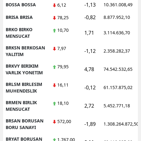
-1,13
BOSSA BOSSA
10.361.008,49
6,12
-0,82
BRISA BRISA
8.877.952,10
78,25
BRKO BIRKO
10,70
1,71
3.114.636,70
MENSUCAT
BRKSN BERKOSAN
7,97
-1,12
2.358.282,37
YALITIM
BRKVY BIRIKIM
79,95
4,78
74.542.532,65
VARLIK YONETIM
BRLSM BIRLESIM
16,11
-0,12
61.157.875,02
MUHENDISLIK
BRMEN BIRLIK
18,10
2,72
5.452.771,18
MENSUCAT
BRSAN BORUSAN
572,00
-1,89
1.308.264.872,50
BORU SANAYI
BRYAT BORUSAN
1.767,00