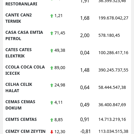
1,91
36.399.523,46
RESTORANLARI
CANTE CAN2
1,21
1,68
199.678.042,27
TERMIK
CASA CASA EMTIA
71,45
2,00
578.180,45
PETROL
CATES CATES
49,38
0,04
100.286.417,16
ELEKTRIK
CCOLA COCA COLA
89,00
1,48
390.245.737,55
ICECEK
CELHA CELIK
24,98
0,64
58.444.547,38
HALAT
CEMAS CEMAS
4,11
0,49
36.400.847,69
DOKUM
0,91
CEMTS CEMTAS
14.713.219,16
8,85
-0,81
CEMZY CEM ZEYTIN
113.034.515,38
12,30