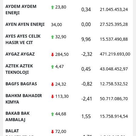
AYDEM AYDEM
23,80
0,34
21.045.453,24
ENERJI
0,00
AYEN AYEN ENERJI
27.525.395,28
34,00
AYES AYES CELIK
32,90
9,96
15.537.490,88
HASIR VE CIT
-2,32
AYGAZ AYGAZ
471.219.693,00
284,50
AZTEK AZTEK
4,47
0,45
43.048.452,97
TEKNOLOJI
-0,82
BAGFS BAGFAS
12.758.532,52
24,32
BAHKM BAHADIR
113,30
-2,41
50.717.086,70
KIMYA
BAKAB BAK
44,68
1,55
15.758.914,54
AMBALAJ
BALAT
72,00