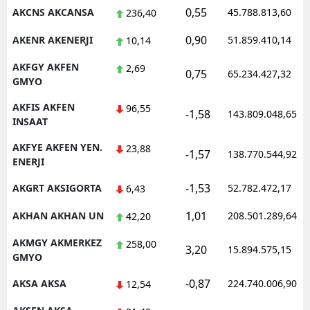
0,55
AKCNS AKCANSA
45.788.813,60
236,40
Malatya
0,90
AKENR AKENERJI
51.859.410,14
10,14
Manisa
AKFGY AKFEN
2,69
0,75
65.234.427,32
Kahramanmaraş
GMYO
Mardin
AKFIS AKFEN
96,55
-1,58
143.809.048,65
INSAAT
Muğla
AKFYE AKFEN YEN.
23,88
-1,57
138.770.544,92
ENERJI
Muş
-1,53
AKGRT AKSIGORTA
52.782.472,17
6,43
Nevşehir
1,01
AKHAN AKHAN UN
208.501.289,64
42,20
Niğde
AKMGY AKMERKEZ
258,00
Ordu
3,20
15.894.575,15
GMYO
Rize
-0,87
AKSA AKSA
224.740.006,90
12,54
Sakarya