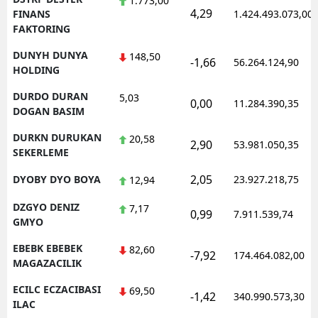
1.773,00
4,29
FINANS
1.424.493.073,00
FAKTORING
DUNYH DUNYA
148,50
-1,66
56.264.124,90
HOLDING
DURDO DURAN
5,03
0,00
11.284.390,35
DOGAN BASIM
DURKN DURUKAN
20,58
2,90
53.981.050,35
SEKERLEME
2,05
DYOBY DYO BOYA
23.927.218,75
12,94
DZGYO DENIZ
7,17
0,99
7.911.539,74
GMYO
EBEBK EBEBEK
82,60
-7,92
174.464.082,00
MAGAZACILIK
ECILC ECZACIBASI
69,50
-1,42
340.990.573,30
ILAC