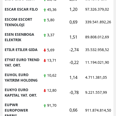
1,20
ESCAR ESCAR FILO
97.326.379,02
45,36
ESCOM ESCORT
5,80
0,69
339.541.892,26
TEKNOLOJI
ESEN ESENBOGA
3,37
1,51
89.808.012,69
ELEKTRIK
-2,74
ETILR ETILER GIDA
35.532.958,52
5,69
ETYAT EURO TREND
13,71
-0,22
11.194.021,90
YAT. ORT.
EUHOL EURO
10,62
1,14
4.711.381,05
YATIRIM HOLDING
EUKYO EURO
12,80
-0,78
9.221.557,99
KAPITAL YAT. ORT.
EUPWR
91,70
0,66
EUROPOWER
911.874.814,50
ENERJI