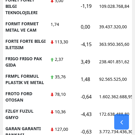
5,00
-1,19
BILGI
109.028.768,84
TEKNOLOJILERI
FORMT FORMET
1,74
0,00
39.437.320,00
METAL VE CAM
FORTE FORTE BILGI
113,30
-4,15
363.950.365,60
ILETISIM
FRIGO FRIGO PAK
2,37
3,49
238.401.851,62
GIDA
FRMPL FORMUL
35,76
1,48
92.565.525,00
PLASTIK VE METAL
FROTO FORD
78,10
-0,64
1.602.362.688,95
OTOSAN
FZLGY FUZUL
10,36
-4,43
172.638.488,80
GMYO
GARAN GARANTI
127,00
-0,63
3.772.734.436,30
BANKASI