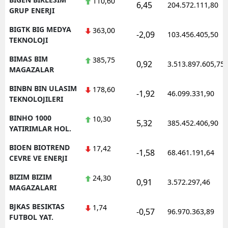
110,60
6,45
204.572.111,80
GRUP ENERJI
BIGTK BIG MEDYA
363,00
-2,09
103.456.405,50
TEKNOLOJI
BIMAS BIM
385,75
0,92
3.513.897.605,75
MAGAZALAR
BINBN BIN ULASIM
178,60
-1,92
46.099.331,90
TEKNOLOJILERI
BINHO 1000
10,30
5,32
385.452.406,90
YATIRIMLAR HOL.
BIOEN BIOTREND
17,42
-1,58
68.461.191,64
CEVRE VE ENERJI
BIZIM BIZIM
24,30
0,91
3.572.297,46
MAGAZALARI
BJKAS BESIKTAS
1,74
-0,57
96.970.363,89
FUTBOL YAT.