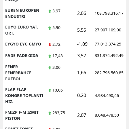
EUREN EUROPEN
3,97
2,06
108.798.316,17
ENDUSTRI
EUYO EURO YAT.
5,90
5,55
27.907.109,90
ORT.
-1,09
EYGYO EYG GMYO
77.013.374,25
2,72
3,57
FADE FADE GIDA
331.374.492,49
17,43
FENER
3,06
1,66
FENERBAHCE
282.796.560,85
FUTBOL
FLAP FLAP
10,05
0,20
KONGRE TOPLANTI
4.984.490,46
HIZ.
FMIZP F-M IZMIT
283,75
2,07
8.048.478,50
PISTON
FONET FONET