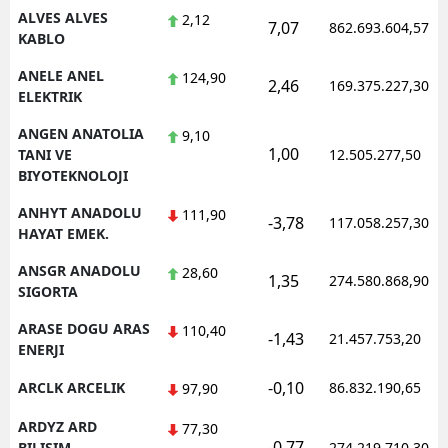
ALVES ALVES
2,12
7,07
862.693.604,57
KABLO
Yalova
ANELE ANEL
124,90
Karabük
2,46
169.375.227,30
ELEKTRIK
Kilis
ANGEN ANATOLIA
9,10
1,00
TANI VE
12.505.277,50
Osmaniye
BIYOTEKNOLOJI
Düzce
ANHYT ANADOLU
111,90
-3,78
117.058.257,30
HAYAT EMEK.
ANSGR ANADOLU
28,60
1,35
274.580.868,90
SIGORTA
ARASE DOGU ARAS
110,40
-1,43
21.457.753,20
ENERJI
-0,10
ARCLK ARCELIK
86.832.190,65
97,90
ARDYZ ARD
77,30
-0,77
BILISIM
274.219.710,30