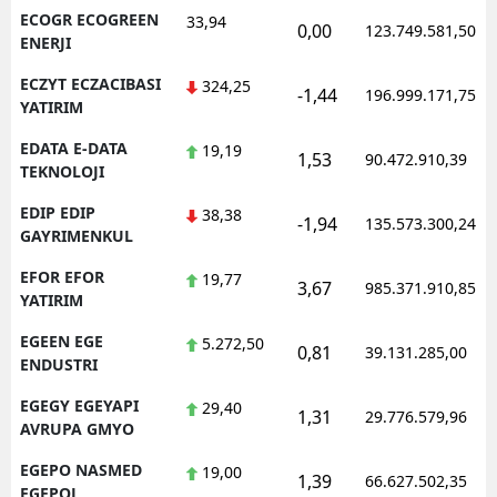
ECOGR ECOGREEN
33,94
0,00
123.749.581,50
ENERJI
ECZYT ECZACIBASI
324,25
-1,44
196.999.171,75
YATIRIM
EDATA E-DATA
19,19
1,53
90.472.910,39
TEKNOLOJI
EDIP EDIP
38,38
-1,94
135.573.300,24
GAYRIMENKUL
EFOR EFOR
19,77
3,67
985.371.910,85
YATIRIM
EGEEN EGE
5.272,50
0,81
39.131.285,00
ENDUSTRI
EGEGY EGEYAPI
29,40
1,31
29.776.579,96
AVRUPA GMYO
EGEPO NASMED
19,00
1,39
66.627.502,35
EGEPOL