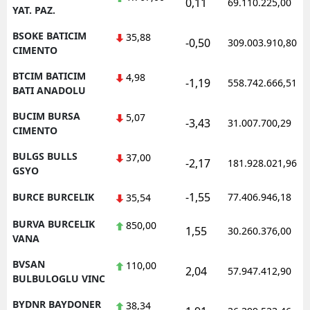
0,11
69.110.225,00
YAT. PAZ.
BSOKE BATICIM
35,88
-0,50
309.003.910,80
CIMENTO
BTCIM BATICIM
4,98
-1,19
558.742.666,51
BATI ANADOLU
BUCIM BURSA
5,07
-3,43
31.007.700,29
CIMENTO
BULGS BULLS
37,00
-2,17
181.928.021,96
GSYO
-1,55
BURCE BURCELIK
77.406.946,18
35,54
BURVA BURCELIK
850,00
1,55
30.260.376,00
VANA
BVSAN
110,00
2,04
57.947.412,90
BULBULOGLU VINC
BYDNR BAYDONER
38,34