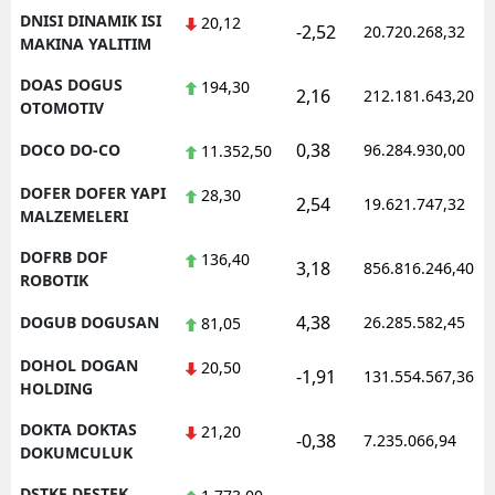
DNISI DINAMIK ISI
20,12
-2,52
20.720.268,32
MAKINA YALITIM
DOAS DOGUS
194,30
2,16
212.181.643,20
OTOMOTIV
0,38
DOCO DO-CO
96.284.930,00
11.352,50
DOFER DOFER YAPI
28,30
2,54
19.621.747,32
MALZEMELERI
DOFRB DOF
136,40
3,18
856.816.246,40
ROBOTIK
4,38
DOGUB DOGUSAN
26.285.582,45
81,05
DOHOL DOGAN
20,50
-1,91
131.554.567,36
HOLDING
DOKTA DOKTAS
21,20
-0,38
7.235.066,94
DOKUMCULUK
DSTKF DESTEK