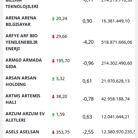
TEKNOLOJILERI
ARENA ARENA
20,24
0,90
16.381.449,10
BILGISAYAR
ARFYE ARF BIO
29,66
-4,20
YENILENEBILIR
518.871.666,06
ENERJI
ARMGD ARMADA
195,70
-0,96
214.302.490,60
GIDA
ARSAN ARSAN
3,32
0,61
21.970.628,13
HOLDING
ARTMS ARTEMIS
38,20
-0,78
42.958.188,74
HALI
ARZUM ARZUM EV
1,59
0,63
12.041.644,21
ALETLERI
-2,55
ASELS ASELSAN
12.380.970.235,5
353,75