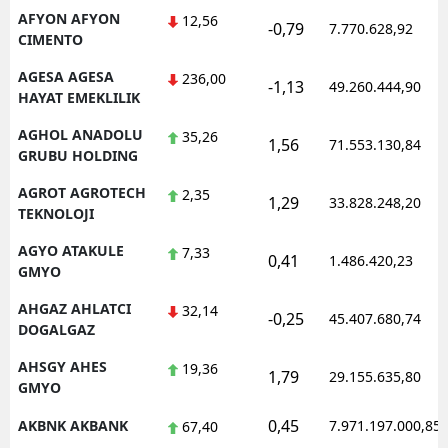
AFYON AFYON
12,56
-0,79
Mersin
7.770.628,92
CIMENTO
İstanbul
AGESA AGESA
236,00
-1,13
49.260.444,90
HAYAT EMEKLILIK
İzmir
AGHOL ANADOLU
35,26
1,56
71.553.130,84
Kars
GRUBU HOLDING
Kastamonu
AGROT AGROTECH
2,35
1,29
33.828.248,20
TEKNOLOJI
Kayseri
AGYO ATAKULE
7,33
0,41
1.486.420,23
GMYO
Kırklareli
AHGAZ AHLATCI
32,14
Kırşehir
-0,25
45.407.680,74
DOGALGAZ
Kocaeli
AHSGY AHES
19,36
1,79
29.155.635,80
GMYO
Konya
0,45
AKBNK AKBANK
7.971.197.000,85
67,40
Kütahya