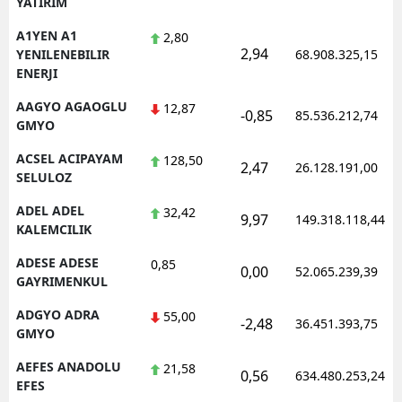
YATIRIM
Edirne
A1YEN A1
2,80
2,94
YENILENEBILIR
68.908.325,15
Elazığ
ENERJI
Erzincan
AAGYO AGAOGLU
12,87
-0,85
85.536.212,74
GMYO
Erzurum
ACSEL ACIPAYAM
128,50
2,47
26.128.191,00
Eskişehir
SELULOZ
Gaziantep
ADEL ADEL
32,42
9,97
149.318.118,44
KALEMCILIK
Giresun
ADESE ADESE
0,85
0,00
52.065.239,39
Gümüşhane
GAYRIMENKUL
ADGYO ADRA
55,00
Hakkari
-2,48
36.451.393,75
GMYO
Hatay
AEFES ANADOLU
21,58
0,56
634.480.253,24
EFES
Isparta