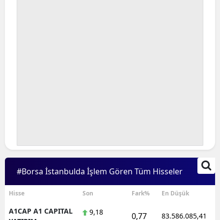
Bilecik
Bingöl
Bitlis
Bolu
Burdur
Bursa
Çanakkale
Çankırı
#Borsa İstanbulda İşlem Gören Tüm Hisseler
Çorum
Denizli
Hisse
Son
Fark%
En Düşük
A1CAP A1 CAPITAL
9,18
Diyarbakır
0,77
83.586.085,41