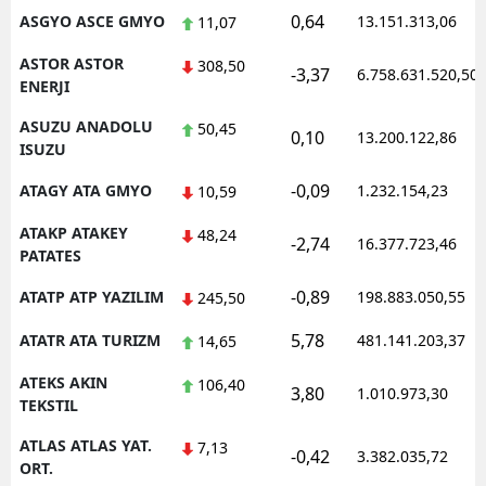
0,64
ASGYO ASCE GMYO
13.151.313,06
11,07
ASTOR ASTOR
308,50
-3,37
6.758.631.520,50
ENERJI
ASUZU ANADOLU
50,45
0,10
13.200.122,86
ISUZU
-0,09
ATAGY ATA GMYO
1.232.154,23
10,59
ATAKP ATAKEY
48,24
-2,74
16.377.723,46
PATATES
-0,89
ATATP ATP YAZILIM
198.883.050,55
245,50
5,78
ATATR ATA TURIZM
481.141.203,37
14,65
ATEKS AKIN
106,40
3,80
1.010.973,30
TEKSTIL
ATLAS ATLAS YAT.
7,13
-0,42
3.382.035,72
ORT.