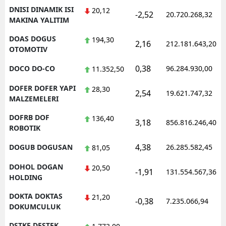
DNISI DINAMIK ISI
20,12
-2,52
20.720.268,32
MAKINA YALITIM
DOAS DOGUS
194,30
2,16
212.181.643,20
OTOMOTIV
0,38
DOCO DO-CO
96.284.930,00
11.352,50
DOFER DOFER YAPI
28,30
2,54
19.621.747,32
MALZEMELERI
DOFRB DOF
136,40
3,18
856.816.246,40
ROBOTIK
4,38
DOGUB DOGUSAN
26.285.582,45
81,05
DOHOL DOGAN
20,50
-1,91
131.554.567,36
HOLDING
DOKTA DOKTAS
21,20
-0,38
7.235.066,94
DOKUMCULUK
DSTKF DESTEK