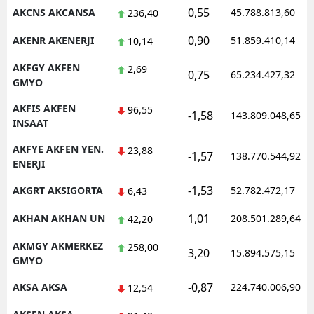
0,55
AKCNS AKCANSA
45.788.813,60
236,40
Malatya
0,90
AKENR AKENERJI
51.859.410,14
10,14
Manisa
AKFGY AKFEN
2,69
0,75
65.234.427,32
Kahramanmaraş
GMYO
Mardin
AKFIS AKFEN
96,55
-1,58
143.809.048,65
INSAAT
Muğla
AKFYE AKFEN YEN.
23,88
-1,57
138.770.544,92
ENERJI
Muş
-1,53
AKGRT AKSIGORTA
52.782.472,17
6,43
Nevşehir
1,01
AKHAN AKHAN UN
208.501.289,64
42,20
Niğde
AKMGY AKMERKEZ
258,00
Ordu
3,20
15.894.575,15
GMYO
Rize
-0,87
AKSA AKSA
224.740.006,90
12,54
Sakarya