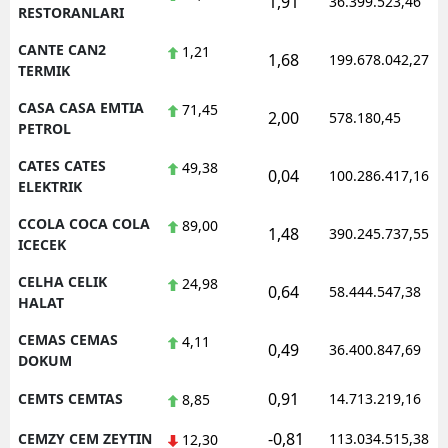
1,91
36.399.523,46
RESTORANLARI
CANTE CAN2
1,21
1,68
199.678.042,27
TERMIK
CASA CASA EMTIA
71,45
2,00
578.180,45
PETROL
CATES CATES
49,38
0,04
100.286.417,16
ELEKTRIK
CCOLA COCA COLA
89,00
1,48
390.245.737,55
ICECEK
CELHA CELIK
24,98
0,64
58.444.547,38
HALAT
CEMAS CEMAS
4,11
0,49
36.400.847,69
DOKUM
0,91
CEMTS CEMTAS
14.713.219,16
8,85
-0,81
CEMZY CEM ZEYTIN
113.034.515,38
12,30