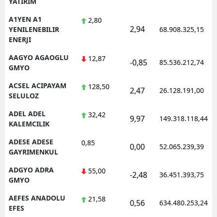
YATIRIM
Edirne
A1YEN A1
2,80
2,94
YENILENEBILIR
68.908.325,15
Elazığ
ENERJI
Erzincan
AAGYO AGAOGLU
12,87
-0,85
85.536.212,74
GMYO
Erzurum
ACSEL ACIPAYAM
128,50
2,47
26.128.191,00
Eskişehir
SELULOZ
Gaziantep
ADEL ADEL
32,42
9,97
149.318.118,44
KALEMCILIK
Giresun
ADESE ADESE
0,85
0,00
52.065.239,39
Gümüşhane
GAYRIMENKUL
ADGYO ADRA
55,00
Hakkari
-2,48
36.451.393,75
GMYO
Hatay
AEFES ANADOLU
21,58
0,56
634.480.253,24
EFES
Isparta