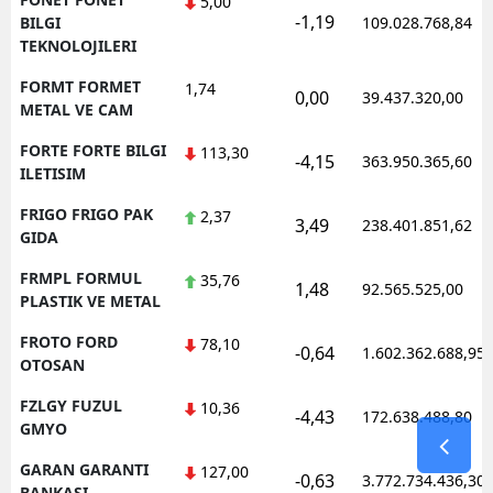
5,00
-1,19
BILGI
109.028.768,84
TEKNOLOJILERI
FORMT FORMET
1,74
0,00
39.437.320,00
METAL VE CAM
FORTE FORTE BILGI
113,30
-4,15
363.950.365,60
ILETISIM
FRIGO FRIGO PAK
2,37
3,49
238.401.851,62
GIDA
FRMPL FORMUL
35,76
1,48
92.565.525,00
PLASTIK VE METAL
FROTO FORD
78,10
-0,64
1.602.362.688,95
OTOSAN
FZLGY FUZUL
10,36
-4,43
172.638.488,80
GMYO
GARAN GARANTI
127,00
-0,63
3.772.734.436,30
BANKASI