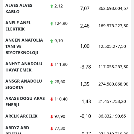
ALVES ALVES
2,12
7,07
862.693.604,57
KABLO
Yalova
ANELE ANEL
124,90
Karabük
2,46
169.375.227,30
ELEKTRIK
Kilis
ANGEN ANATOLIA
9,10
1,00
TANI VE
12.505.277,50
Osmaniye
BIYOTEKNOLOJI
Düzce
ANHYT ANADOLU
111,90
-3,78
117.058.257,30
HAYAT EMEK.
ANSGR ANADOLU
28,60
1,35
274.580.868,90
SIGORTA
ARASE DOGU ARAS
110,40
-1,43
21.457.753,20
ENERJI
-0,10
ARCLK ARCELIK
86.832.190,65
97,90
ARDYZ ARD
77,30
-0,77
BILISIM
274.219.710,30