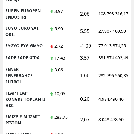
EUREN EUROPEN
3,97
2,06
108.798.316,17
ENDUSTRI
EUYO EURO YAT.
5,90
5,55
27.907.109,90
ORT.
-1,09
EYGYO EYG GMYO
77.013.374,25
2,72
3,57
FADE FADE GIDA
331.374.492,49
17,43
FENER
3,06
1,66
FENERBAHCE
282.796.560,85
FUTBOL
FLAP FLAP
10,05
0,20
KONGRE TOPLANTI
4.984.490,46
HIZ.
FMIZP F-M IZMIT
283,75
2,07
8.048.478,50
PISTON
FONET FONET