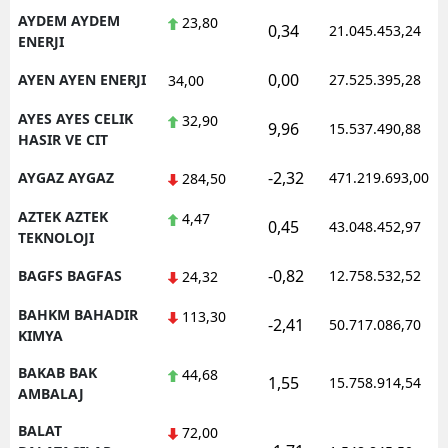
AYDEM AYDEM
23,80
0,34
21.045.453,24
ENERJI
0,00
AYEN AYEN ENERJI
27.525.395,28
34,00
AYES AYES CELIK
32,90
9,96
15.537.490,88
HASIR VE CIT
-2,32
AYGAZ AYGAZ
471.219.693,00
284,50
AZTEK AZTEK
4,47
0,45
43.048.452,97
TEKNOLOJI
-0,82
BAGFS BAGFAS
12.758.532,52
24,32
BAHKM BAHADIR
113,30
-2,41
50.717.086,70
KIMYA
BAKAB BAK
44,68
1,55
15.758.914,54
AMBALAJ
BALAT
72,00