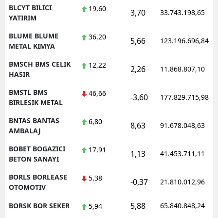
BLCYT BILICI
19,60
3,70
33.743.198,65
YATIRIM
BLUME BLUME
36,20
5,66
123.196.696,84
METAL KIMYA
BMSCH BMS CELIK
12,22
2,26
11.868.807,10
HASIR
BMSTL BMS
46,66
-3,60
177.829.715,98
BIRLESIK METAL
BNTAS BANTAS
6,80
8,63
91.678.048,63
AMBALAJ
BOBET BOGAZICI
17,91
1,13
41.453.711,11
BETON SANAYI
BORLS BORLEASE
5,38
-0,37
21.810.012,96
OTOMOTIV
5,88
BORSK BOR SEKER
65.840.848,24
5,94