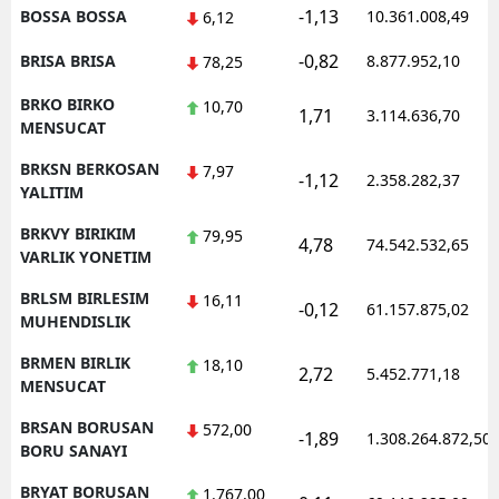
-1,13
BOSSA BOSSA
10.361.008,49
6,12
-0,82
BRISA BRISA
8.877.952,10
78,25
BRKO BIRKO
10,70
1,71
3.114.636,70
MENSUCAT
BRKSN BERKOSAN
7,97
-1,12
2.358.282,37
YALITIM
BRKVY BIRIKIM
79,95
4,78
74.542.532,65
VARLIK YONETIM
BRLSM BIRLESIM
16,11
-0,12
61.157.875,02
MUHENDISLIK
BRMEN BIRLIK
18,10
2,72
5.452.771,18
MENSUCAT
BRSAN BORUSAN
572,00
-1,89
1.308.264.872,50
BORU SANAYI
BRYAT BORUSAN
1.767,00