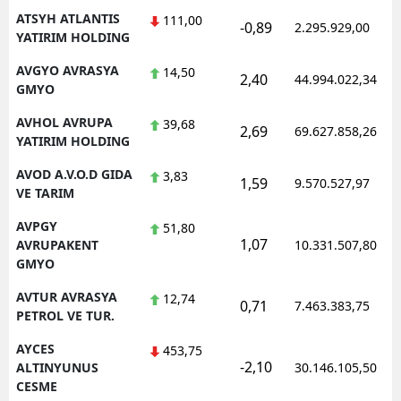
ATSYH ATLANTIS
111,00
-0,89
2.295.929,00
YATIRIM HOLDING
AVGYO AVRASYA
14,50
2,40
44.994.022,34
GMYO
AVHOL AVRUPA
39,68
2,69
69.627.858,26
YATIRIM HOLDING
AVOD A.V.O.D GIDA
3,83
1,59
9.570.527,97
VE TARIM
AVPGY
51,80
1,07
AVRUPAKENT
10.331.507,80
GMYO
AVTUR AVRASYA
12,74
0,71
7.463.383,75
PETROL VE TUR.
AYCES
453,75
-2,10
ALTINYUNUS
30.146.105,50
CESME