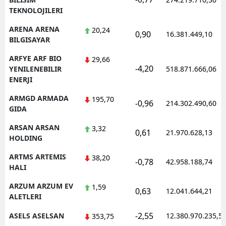
TEKNOLOJILERI
ARENA ARENA
20,24
0,90
16.381.449,10
BILGISAYAR
ARFYE ARF BIO
29,66
-4,20
YENILENEBILIR
518.871.666,06
ENERJI
ARMGD ARMADA
195,70
-0,96
214.302.490,60
GIDA
ARSAN ARSAN
3,32
0,61
21.970.628,13
HOLDING
ARTMS ARTEMIS
38,20
-0,78
42.958.188,74
HALI
ARZUM ARZUM EV
1,59
0,63
12.041.644,21
ALETLERI
-2,55
ASELS ASELSAN
12.380.970.235,5
353,75