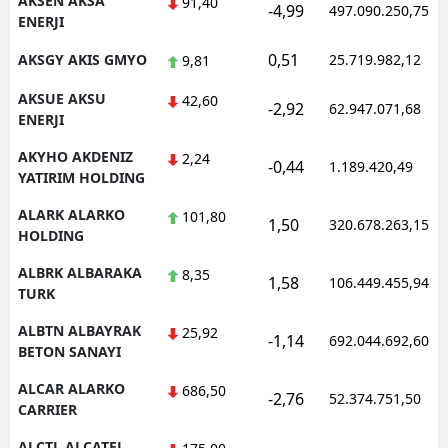
AKSEN AKSA
91,40
-4,99
497.090.250,75
ENERJI
Samsun
0,51
AKSGY AKIS GMYO
25.719.982,12
9,81
Siirt
AKSUE AKSU
42,60
-2,92
62.947.071,68
Sinop
ENERJI
AKYHO AKDENIZ
Sivas
2,24
-0,44
1.189.420,49
YATIRIM HOLDING
Tekirdağ
ALARK ALARKO
101,80
1,50
320.678.263,15
HOLDING
Tokat
ALBRK ALBARAKA
8,35
Trabzon
1,58
106.449.455,94
TURK
Tunceli
ALBTN ALBAYRAK
25,92
-1,14
692.044.692,60
BETON SANAYI
Şanlıurfa
ALCAR ALARKO
686,50
-2,76
52.374.751,50
Uşak
CARRIER
Van
ALCTL ALCATEL