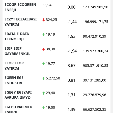
ECOGR ECOGREEN
33,94
0,00
123.749.581,50
ENERJI
ECZYT ECZACIBASI
324,25
-1,44
196.999.171,75
YATIRIM
EDATA E-DATA
19,19
1,53
90.472.910,39
TEKNOLOJI
EDIP EDIP
38,38
-1,94
135.573.300,24
GAYRIMENKUL
EFOR EFOR
19,77
3,67
985.371.910,85
YATIRIM
EGEEN EGE
5.272,50
0,81
39.131.285,00
ENDUSTRI
EGEGY EGEYAPI
29,40
1,31
29.776.579,96
AVRUPA GMYO
EGEPO NASMED
19,00
1,39
66.627.502,35
EGEPOL