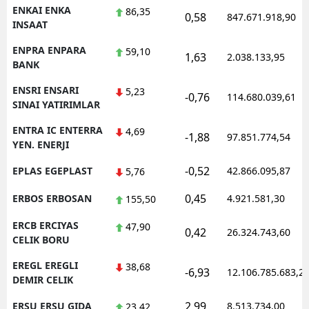
ENKAI ENKA
86,35
0,58
847.671.918,90
INSAAT
ENPRA ENPARA
59,10
1,63
2.038.133,95
BANK
ENSRI ENSARI
5,23
-0,76
114.680.039,61
SINAI YATIRIMLAR
ENTRA IC ENTERRA
4,69
-1,88
97.851.774,54
YEN. ENERJI
-0,52
EPLAS EGEPLAST
42.866.095,87
5,76
0,45
ERBOS ERBOSAN
4.921.581,30
155,50
ERCB ERCIYAS
47,90
0,42
26.324.743,60
CELIK BORU
EREGL EREGLI
38,68
-6,93
12.106.785.683,2
DEMIR CELIK
2,99
ERSU ERSU GIDA
8.513.734,00
23,42