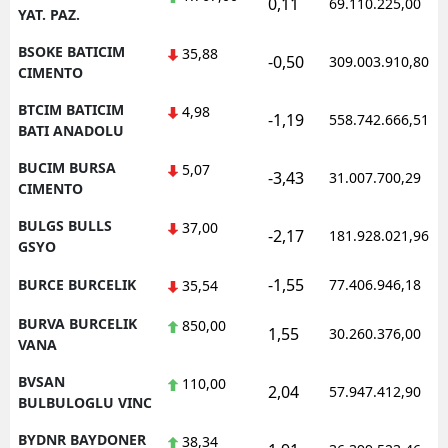
0,11
69.110.225,00
YAT. PAZ.
BSOKE BATICIM
35,88
-0,50
309.003.910,80
CIMENTO
BTCIM BATICIM
4,98
-1,19
558.742.666,51
BATI ANADOLU
BUCIM BURSA
5,07
-3,43
31.007.700,29
CIMENTO
BULGS BULLS
37,00
-2,17
181.928.021,96
GSYO
-1,55
BURCE BURCELIK
77.406.946,18
35,54
BURVA BURCELIK
850,00
1,55
30.260.376,00
VANA
BVSAN
110,00
2,04
57.947.412,90
BULBULOGLU VINC
BYDNR BAYDONER
38,34