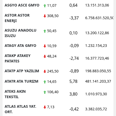
0,64
ASGYO ASCE GMYO
13.151.313,06
11,07
ASTOR ASTOR
308,50
-3,37
6.758.631.520,50
ENERJI
ASUZU ANADOLU
50,45
0,10
13.200.122,86
ISUZU
-0,09
ATAGY ATA GMYO
1.232.154,23
10,59
ATAKP ATAKEY
48,24
-2,74
16.377.723,46
PATATES
-0,89
ATATP ATP YAZILIM
198.883.050,55
245,50
5,78
ATATR ATA TURIZM
481.141.203,37
14,65
ATEKS AKIN
106,40
3,80
1.010.973,30
TEKSTIL
ATLAS ATLAS YAT.
7,13
-0,42
3.382.035,72
ORT.