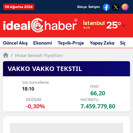
08 Ağustos 2026
Künye
İletişim
Adana
İstanbul
25
°
Açık
Adıyaman
Afyonkarahisar
Güncel Akış
Ekonomi
Teşvik-Proje
Yapay Zeka
Sigor
Ağrı
/
Hisse Senedi Fiyatları
Amasya
VAKKO VAKKO TEKSTIL
Ankara
Son Güncelleme
FİYAT
18:10
Antalya
66,20
DEĞİŞİM
HACİM(TL)
Artvin
-0,30%
7.459.779,80
Aydın
Balıkesir