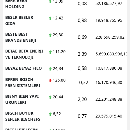
BERA BERA
13,09
0,08
52.186.577,97
HOLDING
BESLR BESLER
12,42
0,98
19.918.755,95
GIDA
BESTE BEST
29,30
0,69
228.598.259,82
BRANDS ENERJI
BETAE BETA ENERJI
111,20
2,39
5.699.080.996,10
VE TEKNOLOJI
0,58
BEYAZ BEYAZ FILO
10.817.880,08
24,34
BFREN BOSCH
125,80
-0,32
16.170.946,30
FREN SISTEMLERI
BIENY BIEN YAPI
20,44
2,20
22.201.248,88
URUNLERI
BIGCH BUYUK
6,52
0,77
29.579.015,40
SEFLER BIGCHEFS
BIGEN BIRLESIM