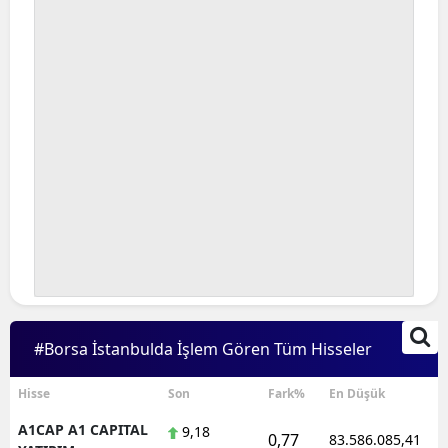
Bilecik
Bingöl
Bitlis
Bolu
Burdur
Bursa
Çanakkale
Çankırı
#Borsa İstanbulda İşlem Gören Tüm Hisseler
Çorum
Denizli
Hisse
Son
Fark%
En Düşük
A1CAP A1 CAPITAL
9,18
Diyarbakır
0,77
83.586.085,41