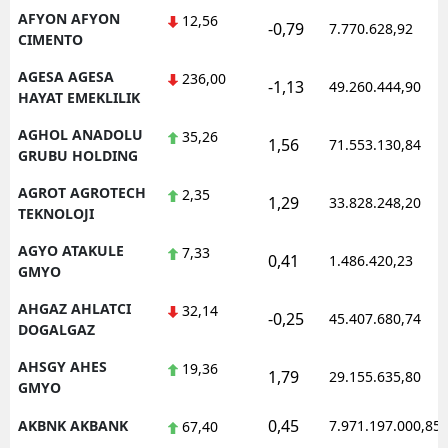
AFYON AFYON
12,56
-0,79
Mersin
7.770.628,92
CIMENTO
İstanbul
AGESA AGESA
236,00
-1,13
49.260.444,90
HAYAT EMEKLILIK
İzmir
AGHOL ANADOLU
35,26
1,56
71.553.130,84
Kars
GRUBU HOLDING
Kastamonu
AGROT AGROTECH
2,35
1,29
33.828.248,20
TEKNOLOJI
Kayseri
AGYO ATAKULE
7,33
0,41
1.486.420,23
GMYO
Kırklareli
AHGAZ AHLATCI
32,14
Kırşehir
-0,25
45.407.680,74
DOGALGAZ
Kocaeli
AHSGY AHES
19,36
1,79
29.155.635,80
GMYO
Konya
0,45
AKBNK AKBANK
7.971.197.000,85
67,40
Kütahya