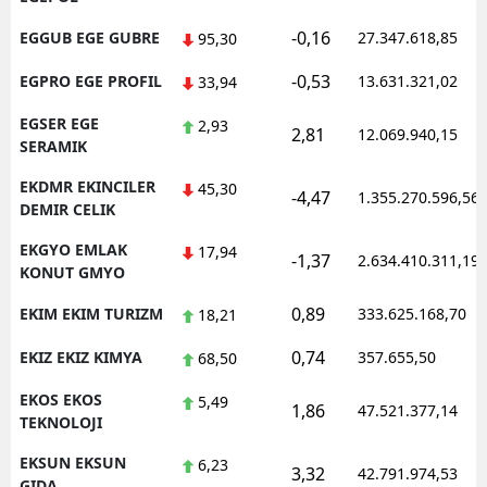
-0,16
EGGUB EGE GUBRE
27.347.618,85
95,30
-0,53
EGPRO EGE PROFIL
13.631.321,02
33,94
EGSER EGE
2,93
2,81
12.069.940,15
SERAMIK
EKDMR EKINCILER
45,30
-4,47
1.355.270.596,56
DEMIR CELIK
EKGYO EMLAK
17,94
-1,37
2.634.410.311,19
KONUT GMYO
0,89
EKIM EKIM TURIZM
333.625.168,70
18,21
0,74
EKIZ EKIZ KIMYA
357.655,50
68,50
EKOS EKOS
5,49
1,86
47.521.377,14
TEKNOLOJI
EKSUN EKSUN
6,23
3,32
42.791.974,53
GIDA