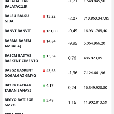
-1,71
BALATACILAR
1.548.845,50
BALATACILIK
BALSU BALSU
13,22
-2,07
713.863.347,85
GIDA
-0,49
BANVT BANVIT
16.931.765,40
161,00
BARMA BAREM
14,84
-9,95
5.064.966,20
AMBALAJ
BASCM BASTAS
13,34
0,76
486.823,05
BASKENT CIMENTO
BASGZ BASKENT
43,68
-1,36
7.124.661,96
DOGALGAZ GMYO
BAYRK BAYRAK
4,17
0,24
16.349.928,80
TABAN SANAYI
BEGYO BATI EGE
3,49
1,16
11.902.813,59
GMYO