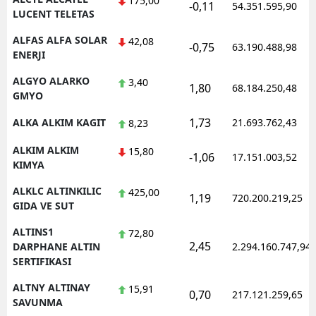
175,00
-0,11
54.351.595,90
LUCENT TELETAS
Yozgat
ALFAS ALFA SOLAR
42,08
-0,75
63.190.488,98
ENERJI
Zonguldak
ALGYO ALARKO
3,40
Aksaray
1,80
68.184.250,48
GMYO
Bayburt
1,73
ALKA ALKIM KAGIT
21.693.762,43
8,23
Karaman
ALKIM ALKIM
15,80
-1,06
17.151.003,52
KIMYA
Kırıkkale
ALKLC ALTINKILIC
425,00
1,19
720.200.219,25
Batman
GIDA VE SUT
Şırnak
ALTINS1
72,80
2,45
DARPHANE ALTIN
2.294.160.747,94
Bartın
SERTIFIKASI
Ardahan
ALTNY ALTINAY
15,91
0,70
217.121.259,65
SAVUNMA
Iğdır