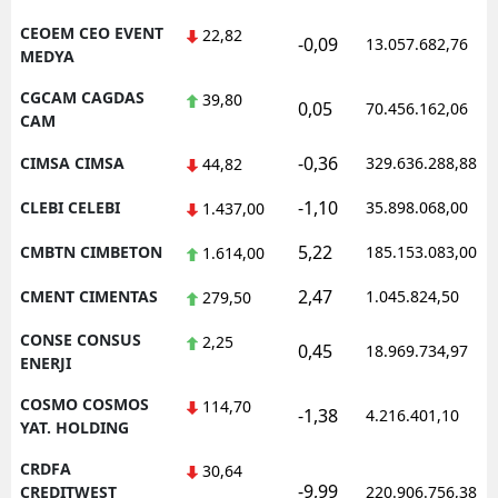
CEOEM CEO EVENT
22,82
-0,09
13.057.682,76
MEDYA
CGCAM CAGDAS
39,80
0,05
70.456.162,06
CAM
-0,36
CIMSA CIMSA
329.636.288,88
44,82
-1,10
CLEBI CELEBI
35.898.068,00
1.437,00
5,22
CMBTN CIMBETON
185.153.083,00
1.614,00
2,47
CMENT CIMENTAS
1.045.824,50
279,50
CONSE CONSUS
2,25
0,45
18.969.734,97
ENERJI
COSMO COSMOS
114,70
-1,38
4.216.401,10
YAT. HOLDING
CRDFA
30,64
-9,99
CREDITWEST
220.906.756,38