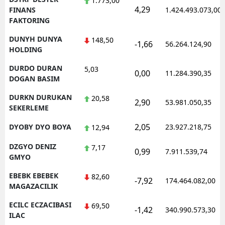
1.773,00
4,29
FINANS
1.424.493.073,00
FAKTORING
DUNYH DUNYA
148,50
-1,66
56.264.124,90
HOLDING
DURDO DURAN
5,03
0,00
11.284.390,35
DOGAN BASIM
DURKN DURUKAN
20,58
2,90
53.981.050,35
SEKERLEME
2,05
DYOBY DYO BOYA
23.927.218,75
12,94
DZGYO DENIZ
7,17
0,99
7.911.539,74
GMYO
EBEBK EBEBEK
82,60
-7,92
174.464.082,00
MAGAZACILIK
ECILC ECZACIBASI
69,50
-1,42
340.990.573,30
ILAC