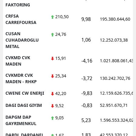
FAKTORING
CRFSA
210,50
9,98
195.380.644,60
CARREFOURSA
CUSAN
24,76
1,06
CUHADAROGLU
12.252.073,38
METAL
CVKMD CVK
15,91
-4,16
1.021.808.061,43
MADEN
CVKMDR CVK
25,34
-3,72
130.242.702,76
MADEN - RHKP
-9,83
CWENE CW ENERJI
12.159.626.735,6
42,20
-0,83
DAGI DAGI GIYIM
52.951.670,71
9,52
DAPGM DAP
9,05
5,23
1.596.553.324,02
GAYRIMENKUL
1,83
DARDL DARDANEL
42.553.370,12
1,67