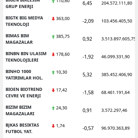
110,60
6,45
204.572.111,80
GRUP ENERJI
BIGTK BIG MEDYA
363,00
-2,09
103.456.405,50
TEKNOLOJI
BIMAS BIM
385,75
0,92
3.513.897.605,75
MAGAZALAR
BINBN BIN ULASIM
178,60
-1,92
46.099.331,90
TEKNOLOJILERI
BINHO 1000
10,30
5,32
385.452.406,90
YATIRIMLAR HOL.
BIOEN BIOTREND
17,42
-1,58
68.461.191,64
CEVRE VE ENERJI
BIZIM BIZIM
24,30
0,91
3.572.297,46
MAGAZALARI
BJKAS BESIKTAS
1,74
-0,57
96.970.363,89
FUTBOL YAT.