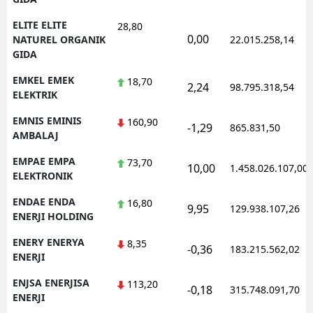
ELITE ELITE
28,80
0,00
NATUREL ORGANIK
22.015.258,14
GIDA
EMKEL EMEK
18,70
2,24
98.795.318,54
ELEKTRIK
EMNIS EMINIS
160,90
-1,29
865.831,50
AMBALAJ
EMPAE EMPA
73,70
10,00
1.458.026.107,00
ELEKTRONIK
ENDAE ENDA
16,80
9,95
129.938.107,26
ENERJI HOLDING
ENERY ENERYA
8,35
-0,36
183.215.562,02
ENERJI
ENJSA ENERJISA
113,20
-0,18
315.748.091,70
ENERJI