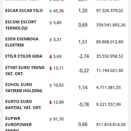
1,20
ESCAR ESCAR FILO
97.326.379,02
45,36
ESCOM ESCORT
5,80
0,69
339.541.892,26
TEKNOLOJI
ESEN ESENBOGA
3,37
1,51
89.808.012,69
ELEKTRIK
-2,74
ETILR ETILER GIDA
35.532.958,52
5,69
ETYAT EURO TREND
13,71
-0,22
11.194.021,90
YAT. ORT.
EUHOL EURO
10,62
1,14
4.711.381,05
YATIRIM HOLDING
EUKYO EURO
12,80
-0,78
9.221.557,99
KAPITAL YAT. ORT.
EUPWR
91,70
0,66
EUROPOWER
911.874.814,50
ENERJI