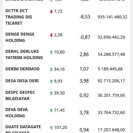
DCTTR DCT
7,72
-8,53
TRADING DIS
935.141.480,32
TICARET
DENGE DENGE
2,28
-0,87
32.696.442,29
HOLDING
DERHL DERLUKS
10,80
2,86
54.288.577,48
YATIRIM HOLDING
1,07
DERIM DERIMOD
5.189.445,68
34,16
3,98
DESA DESA DERI
92.715.206,17
9,93
DESPC DESPEC
39,30
0,92
36.201.759,66
BILGISAYAR
DEVA DEVA
71,45
3,78
33.764.732,60
HOLDING
DGATE DATAGATE
107,20
0,94
17.207.648,00
BILGISAYAR