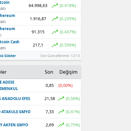
tcoin
64.998,63
(0.418%)
SDT)
thereum
1.916,87
(0.235%)
SDT)
thereum
91.315
(0.437%)
)
tcoin Cash
217,1
(0.556%)
SDT)
ü Göster
Son Güncellenme: 12:13
ler
Son
Değişim
E ADESE
0,85
(0,00%)
RIMENKUL
21,58
(0,56%)
S ANADOLU EFES
7,33
(0,41%)
 ATAKULE GMYO
2,69
(0,75%)
Y AKFEN GMYO