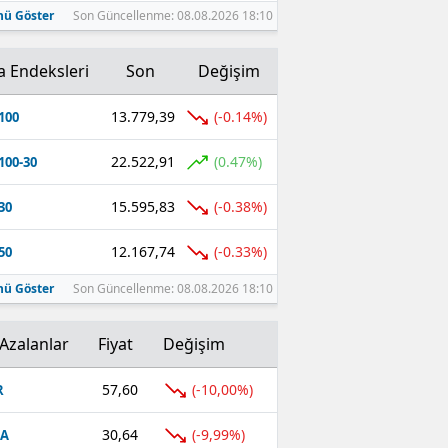
ü Göster
Son Güncellenme: 08.08.2026 18:10
a Endeksleri
Son
Değişim
13.779,39
(-0.14%)
100
22.522,91
(0.47%)
100-30
15.595,83
(-0.38%)
30
12.167,74
(-0.33%)
50
ü Göster
Son Güncellenme: 08.08.2026 18:10
Azalanlar
Fiyat
Değişim
57,60
(-10,00%)
R
30,64
(-9,99%)
FA