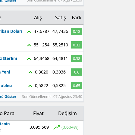
Son Güncellenme: 07 Ağu - 23:59
ü Göster
z
Alış
Satış
Fark
47,6787
47,7436
ikan Doları
0.18
55,1254
55,2510
0.32
64,3468
64,4811
z Sterlini
0.38
0,3020
0,3036
 Yeni
0.6
0,5822
0,5825
ublesi
0.65
ü Göster
Son Güncellenme: 07 Ağustos 23:40
to Para
Fiyat
Değişim
tcoin
3.095.569
(0.604%)
)