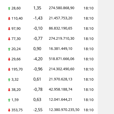
1,35
274.580.868,90
18:10
28,60
Yozgat
-1,43
21.457.753,20
18:10
110,40
Zonguldak
-0,10
86.832.190,65
18:10
97,90
Aksaray
-0,77
274.219.710,30
18:10
77,30
Bayburt
0,90
16.381.449,10
18:10
20,24
Karaman
-4,20
518.871.666,06
18:10
29,66
Kırıkkale
-0,96
214.302.490,60
18:10
195,70
Batman
0,61
21.970.628,13
18:10
3,32
Şırnak
-0,78
42.958.188,74
18:10
38,20
Bartın
0,63
12.041.644,21
18:10
1,59
Ardahan
-2,55
12.380.970.235,50
18:10
353,75
Iğdır