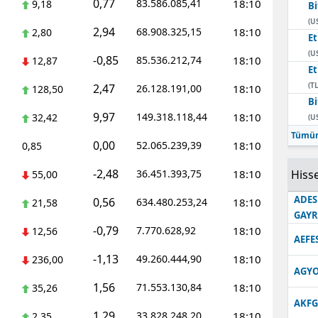
0,77
83.586.085,41
18:10
9,18
Bi
Edirne
(U
2,94
68.908.325,15
18:10
2,80
E
Elazığ
(U
-0,85
85.536.212,74
18:10
12,87
E
Erzincan
(TL
2,47
26.128.191,00
18:10
128,50
Bi
Erzurum
9,97
149.318.118,44
18:10
32,42
(U
Eskişehir
Tümün
0,00
52.065.239,39
18:10
0,85
Gaziantep
-2,48
36.451.393,75
18:10
Hisse
55,00
Giresun
ADES
0,56
634.480.253,24
18:10
21,58
GAY
Gümüşhane
-0,79
7.770.628,92
18:10
12,56
AEFE
Hakkari
-1,13
49.260.444,90
18:10
236,00
AGYO
Hatay
1,56
71.553.130,84
18:10
35,26
AKFG
Isparta
1,29
33.828.248,20
18:10
2,35