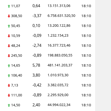
0,64
13.151.313,06
18:10
11,07
Yalova
-3,37
6.758.631.520,50
18:10
308,50
Karabük
0,10
13.200.122,86
18:10
50,45
Kilis
-0,09
1.232.154,23
18:10
10,59
Osmaniye
-2,74
16.377.723,46
18:10
48,24
Düzce
-0,89
198.883.050,55
18:10
245,50
5,78
481.141.203,37
18:10
14,65
3,80
1.010.973,30
18:10
106,40
-0,42
3.382.035,72
18:10
7,13
-0,89
2.295.929,00
18:10
111,00
2,40
44.994.022,34
18:10
14,50