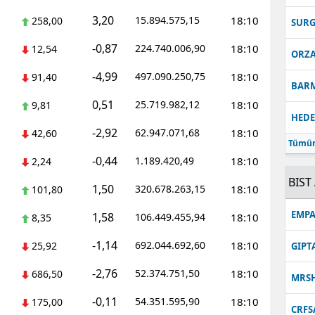
3,20
15.894.575,15
18:10
258,00
Malatya
SUR
-0,87
224.740.006,90
18:10
12,54
Manisa
ORZ
-4,99
497.090.250,75
18:10
91,40
Kahramanmaraş
BAR
0,51
25.719.982,12
18:10
9,81
Mardin
HEDE
-2,92
62.947.071,68
18:10
42,60
Muğla
Tümün
-0,44
1.189.420,49
18:10
2,24
Muş
BIST 
1,50
320.678.263,15
18:10
101,80
Nevşehir
EMPA
1,58
106.449.455,94
18:10
8,35
Niğde
-1,14
692.044.692,60
18:10
25,92
GIPT
Ordu
-2,76
52.374.751,50
18:10
686,50
MRS
Rize
-0,11
54.351.595,90
18:10
175,00
CRFS
Sakarya