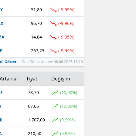
51,80
(-9,99%)
GY
96,70
(-9,96%)
AX
14,84
(-9,95%)
MA
267,25
(-9,94%)
F
ü Göster
Son Güncellenme: 08.08.2026 18:10
Artanlar
Fiyat
Değişim
73,70
(10,00%)
E
67,65
(10,00%)
A
1.707,00
(9,99%)
HL
210,50
(9,98%)
A