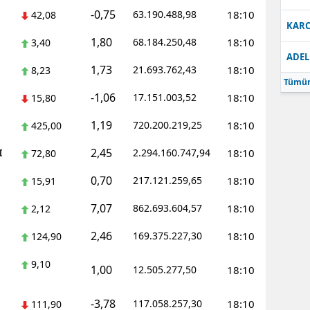
-0,75
63.190.488,98
18:10
42,08
Samsun
KARC
1,80
68.184.250,48
18:10
3,40
Siirt
ADEL
1,73
21.693.762,43
18:10
8,23
Sinop
Tümün
-1,06
17.151.003,52
18:10
15,80
Sivas
1,19
720.200.219,25
18:10
425,00
Tekirdağ
2,45
I
2.294.160.747,94
18:10
72,80
Tokat
0,70
217.121.259,65
18:10
15,91
Trabzon
7,07
862.693.604,57
18:10
2,12
Tunceli
2,46
169.375.227,30
18:10
124,90
Şanlıurfa
9,10
1,00
12.505.277,50
18:10
Uşak
-3,78
117.058.257,30
18:10
111,90
Van