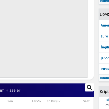
Tümün
Bilecik
Dövi
Bingöl
Bitlis
Amer
Bolu
Euro
Burdur
İngili
Bursa
Japon
Çanakkale
Rus R
Çankırı
Tümün
Çorum
üm Hisseler
Krip
Denizli
Bi
Son
Fark%
En Düşük
Saat
Diyarbakır
(TL