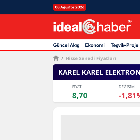
08 Ağustos 2026
Güncel Akış
Ekonomi
Teşvik-Proje
/
Hisse Senedi Fiyatları
KAREL KAREL ELEKTRO
FİYAT
DEĞİŞİM
8,70
-1,81