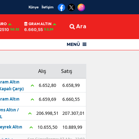
Künye
İletişim
URO
GRAM ALTIN
Ara
2510
6.660,55
%0.32
% 2,59
MENÜ
Alış
Satış
ram Altın
6.658,99
6.652,80
Kapalı Çarşı)
6.660,55
6.659,69
ram Altın
ns Altın /
207.307,01
206.998,51
L
10.889,99
10.655,50
eyrek Altın