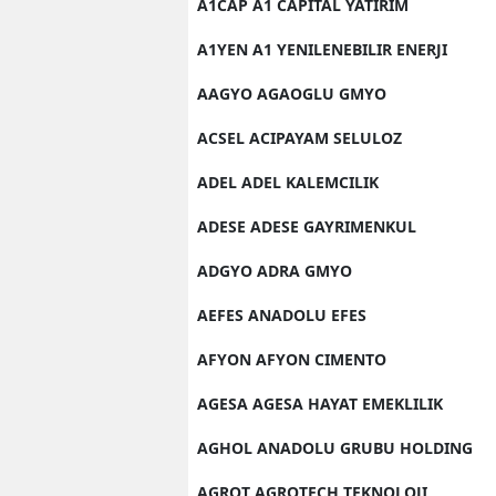
A1CAP A1 CAPITAL YATIRIM
A1YEN A1 YENILENEBILIR ENERJI
AAGYO AGAOGLU GMYO
ACSEL ACIPAYAM SELULOZ
ADEL ADEL KALEMCILIK
ADESE ADESE GAYRIMENKUL
ADGYO ADRA GMYO
AEFES ANADOLU EFES
AFYON AFYON CIMENTO
AGESA AGESA HAYAT EMEKLILIK
AGHOL ANADOLU GRUBU HOLDING
AGROT AGROTECH TEKNOLOJI