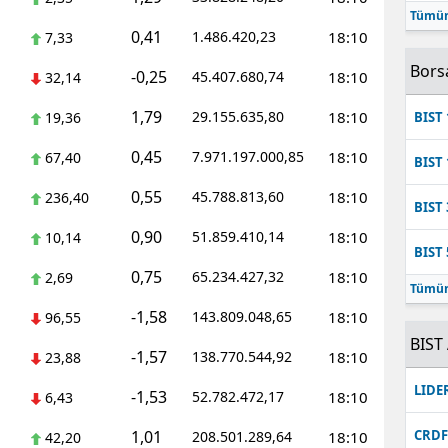
Tümün
Mersin
0,41
1.486.420,23
18:10
7,33
İstanbul
Bors
-0,25
45.407.680,74
18:10
32,14
İzmir
1,79
29.155.635,80
18:10
19,36
BIST 
Kars
0,45
7.971.197.000,85
18:10
67,40
BIST 
Kastamonu
0,55
45.788.813,60
18:10
236,40
BIST 
Kayseri
0,90
51.859.410,14
18:10
10,14
BIST 
Kırklareli
0,75
65.234.427,32
18:10
2,69
Tümün
Kırşehir
-1,58
143.809.048,65
18:10
96,55
BIST 
-1,57
Kocaeli
138.770.544,92
18:10
23,88
LIDE
-1,53
52.782.472,17
18:10
Konya
6,43
1,01
CRD
208.501.289,64
18:10
42,20
Kütahya