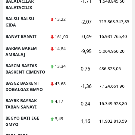
-1,71
BALATACILAR
1.548.845,50
BALATACILIK
BALSU BALSU
13,22
-2,07
713.863.347,85
GIDA
-0,49
BANVT BANVIT
16.931.765,40
161,00
BARMA BAREM
14,84
-9,95
5.064.966,20
AMBALAJ
BASCM BASTAS
13,34
0,76
486.823,05
BASKENT CIMENTO
BASGZ BASKENT
43,68
-1,36
7.124.661,96
DOGALGAZ GMYO
BAYRK BAYRAK
4,17
0,24
16.349.928,80
TABAN SANAYI
BEGYO BATI EGE
3,49
1,16
11.902.813,59
GMYO