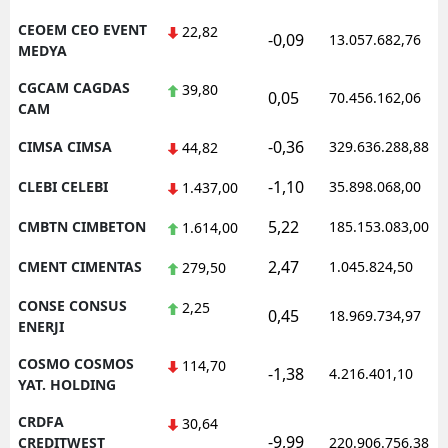
CEOEM CEO EVENT
22,82
-0,09
13.057.682,76
MEDYA
CGCAM CAGDAS
39,80
0,05
70.456.162,06
CAM
-0,36
CIMSA CIMSA
329.636.288,88
44,82
-1,10
CLEBI CELEBI
35.898.068,00
1.437,00
5,22
CMBTN CIMBETON
185.153.083,00
1.614,00
2,47
CMENT CIMENTAS
1.045.824,50
279,50
CONSE CONSUS
2,25
0,45
18.969.734,97
ENERJI
COSMO COSMOS
114,70
-1,38
4.216.401,10
YAT. HOLDING
CRDFA
30,64
-9,99
CREDITWEST
220.906.756,38