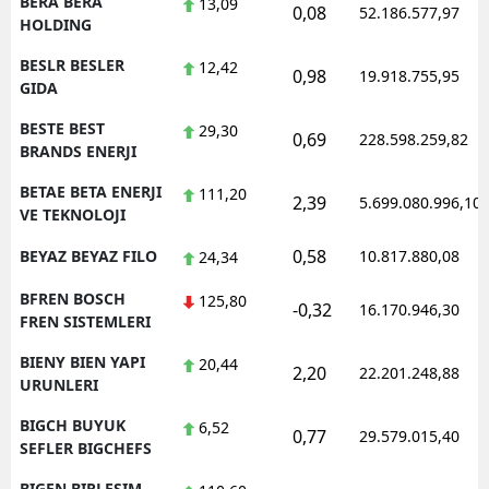
BERA BERA
13,09
0,08
52.186.577,97
HOLDING
BESLR BESLER
12,42
0,98
19.918.755,95
GIDA
BESTE BEST
29,30
0,69
228.598.259,82
BRANDS ENERJI
BETAE BETA ENERJI
111,20
2,39
5.699.080.996,10
VE TEKNOLOJI
0,58
BEYAZ BEYAZ FILO
10.817.880,08
24,34
BFREN BOSCH
125,80
-0,32
16.170.946,30
FREN SISTEMLERI
BIENY BIEN YAPI
20,44
2,20
22.201.248,88
URUNLERI
BIGCH BUYUK
6,52
0,77
29.579.015,40
SEFLER BIGCHEFS
BIGEN BIRLESIM