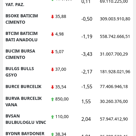
0,11
69.110.225,00
YAT. PAZ.
BSOKE BATICIM
35,88
-0,50
309.003.910,80
CIMENTO
BTCIM BATICIM
4,98
-1,19
558.742.666,51
BATI ANADOLU
BUCIM BURSA
5,07
-3,43
31.007.700,29
CIMENTO
BULGS BULLS
37,00
-2,17
181.928.021,96
GSYO
-1,55
BURCE BURCELIK
77.406.946,18
35,54
BURVA BURCELIK
850,00
1,55
30.260.376,00
VANA
BVSAN
110,00
2,04
57.947.412,90
BULBULOGLU VINC
BYDNR BAYDONER
38,34