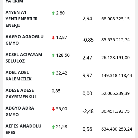
YATIRIM
Edirne
A1YEN A1
2,80
2,94
YENILENEBILIR
68.908.325,15
Elazığ
ENERJI
Erzincan
AAGYO AGAOGLU
12,87
-0,85
85.536.212,74
GMYO
Erzurum
ACSEL ACIPAYAM
128,50
2,47
26.128.191,00
Eskişehir
SELULOZ
Gaziantep
ADEL ADEL
32,42
9,97
149.318.118,44
KALEMCILIK
Giresun
ADESE ADESE
0,85
0,00
52.065.239,39
Gümüşhane
GAYRIMENKUL
ADGYO ADRA
55,00
Hakkari
-2,48
36.451.393,75
GMYO
Hatay
AEFES ANADOLU
21,58
0,56
634.480.253,24
EFES
Isparta