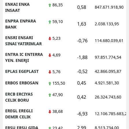
ENKAI ENKA
86,35
0,58
847.671.918,90
INSAAT
ENPRA ENPARA
59,10
1,63
2.038.133,95
BANK
ENSRI ENSARI
5,23
-0,76
114.680.039,61
SINAI YATIRIMLAR
ENTRA IC ENTERRA
4,69
-1,88
97.851.774,54
YEN. ENERJI
-0,52
EPLAS EGEPLAST
42.866.095,87
5,76
0,45
ERBOS ERBOSAN
4.921.581,30
155,50
ERCB ERCIYAS
47,90
0,42
26.324.743,60
CELIK BORU
EREGL EREGLI
38,68
-6,93
12.106.785.683,2
DEMIR CELIK
2,99
ERSU ERSU GIDA
8.513.734,00
23,42