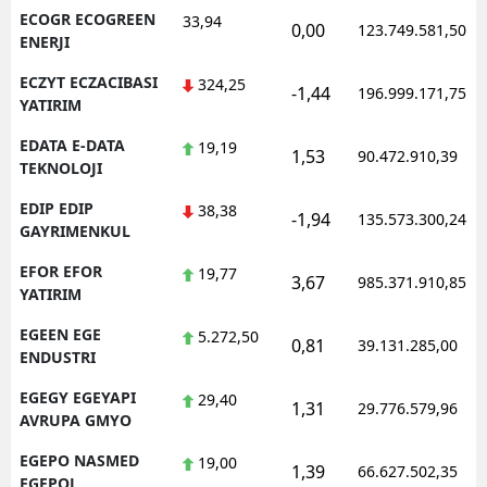
ECOGR ECOGREEN
33,94
0,00
123.749.581,50
ENERJI
ECZYT ECZACIBASI
324,25
-1,44
196.999.171,75
YATIRIM
EDATA E-DATA
19,19
1,53
90.472.910,39
TEKNOLOJI
EDIP EDIP
38,38
-1,94
135.573.300,24
GAYRIMENKUL
EFOR EFOR
19,77
3,67
985.371.910,85
YATIRIM
EGEEN EGE
5.272,50
0,81
39.131.285,00
ENDUSTRI
EGEGY EGEYAPI
29,40
1,31
29.776.579,96
AVRUPA GMYO
EGEPO NASMED
19,00
1,39
66.627.502,35
EGEPOL