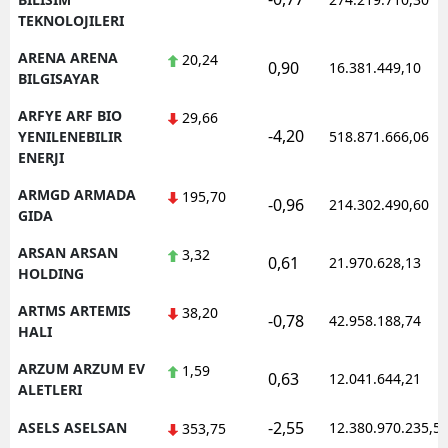
TEKNOLOJILERI
ARENA ARENA
20,24
0,90
16.381.449,10
BILGISAYAR
ARFYE ARF BIO
29,66
-4,20
YENILENEBILIR
518.871.666,06
ENERJI
ARMGD ARMADA
195,70
-0,96
214.302.490,60
GIDA
ARSAN ARSAN
3,32
0,61
21.970.628,13
HOLDING
ARTMS ARTEMIS
38,20
-0,78
42.958.188,74
HALI
ARZUM ARZUM EV
1,59
0,63
12.041.644,21
ALETLERI
-2,55
ASELS ASELSAN
12.380.970.235,5
353,75