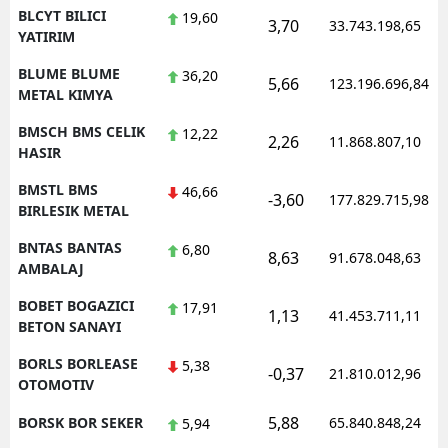
BLCYT BILICI
19,60
3,70
33.743.198,65
YATIRIM
BLUME BLUME
36,20
5,66
123.196.696,84
METAL KIMYA
BMSCH BMS CELIK
12,22
2,26
11.868.807,10
HASIR
BMSTL BMS
46,66
-3,60
177.829.715,98
BIRLESIK METAL
BNTAS BANTAS
6,80
8,63
91.678.048,63
AMBALAJ
BOBET BOGAZICI
17,91
1,13
41.453.711,11
BETON SANAYI
BORLS BORLEASE
5,38
-0,37
21.810.012,96
OTOMOTIV
5,88
BORSK BOR SEKER
65.840.848,24
5,94