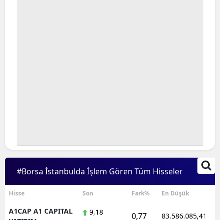
Bilecik
Bingöl
Bitlis
Bolu
Burdur
Bursa
Çanakkale
Çankırı
#Borsa İstanbulda İşlem Gören Tüm Hisseler
Çorum
Denizli
Hisse
Son
Fark%
En Düşük
A1CAP A1 CAPITAL
9,18
Diyarbakır
0,77
83.586.085,41