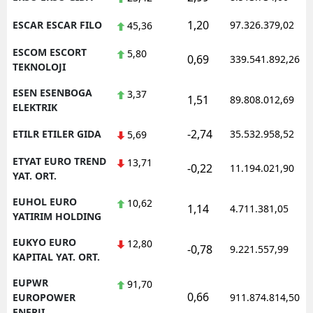
1,20
ESCAR ESCAR FILO
97.326.379,02
45,36
ESCOM ESCORT
5,80
0,69
339.541.892,26
TEKNOLOJI
ESEN ESENBOGA
3,37
1,51
89.808.012,69
ELEKTRIK
-2,74
ETILR ETILER GIDA
35.532.958,52
5,69
ETYAT EURO TREND
13,71
-0,22
11.194.021,90
YAT. ORT.
EUHOL EURO
10,62
1,14
4.711.381,05
YATIRIM HOLDING
EUKYO EURO
12,80
-0,78
9.221.557,99
KAPITAL YAT. ORT.
EUPWR
91,70
0,66
EUROPOWER
911.874.814,50
ENERJI