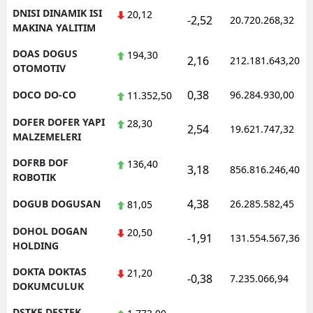
DNISI DINAMIK ISI
20,12
-2,52
20.720.268,32
MAKINA YALITIM
DOAS DOGUS
194,30
2,16
212.181.643,20
OTOMOTIV
0,38
DOCO DO-CO
96.284.930,00
11.352,50
DOFER DOFER YAPI
28,30
2,54
19.621.747,32
MALZEMELERI
DOFRB DOF
136,40
3,18
856.816.246,40
ROBOTIK
4,38
DOGUB DOGUSAN
26.285.582,45
81,05
DOHOL DOGAN
20,50
-1,91
131.554.567,36
HOLDING
DOKTA DOKTAS
21,20
-0,38
7.235.066,94
DOKUMCULUK
DSTKF DESTEK