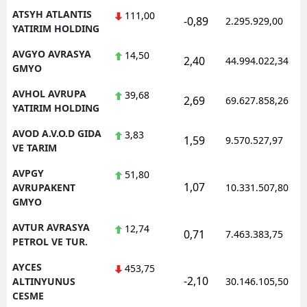
ATSYH ATLANTIS
111,00
-0,89
2.295.929,00
YATIRIM HOLDING
AVGYO AVRASYA
14,50
2,40
44.994.022,34
GMYO
AVHOL AVRUPA
39,68
2,69
69.627.858,26
YATIRIM HOLDING
AVOD A.V.O.D GIDA
3,83
1,59
9.570.527,97
VE TARIM
AVPGY
51,80
1,07
AVRUPAKENT
10.331.507,80
GMYO
AVTUR AVRASYA
12,74
0,71
7.463.383,75
PETROL VE TUR.
AYCES
453,75
-2,10
ALTINYUNUS
30.146.105,50
CESME