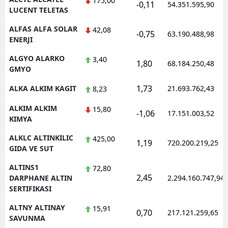
175,00
-0,11
54.351.595,90
LUCENT TELETAS
Yozgat
ALFAS ALFA SOLAR
42,08
-0,75
63.190.488,98
ENERJI
Zonguldak
ALGYO ALARKO
3,40
Aksaray
1,80
68.184.250,48
GMYO
Bayburt
1,73
ALKA ALKIM KAGIT
21.693.762,43
8,23
Karaman
ALKIM ALKIM
15,80
-1,06
17.151.003,52
KIMYA
Kırıkkale
ALKLC ALTINKILIC
425,00
1,19
720.200.219,25
Batman
GIDA VE SUT
Şırnak
ALTINS1
72,80
2,45
DARPHANE ALTIN
2.294.160.747,94
Bartın
SERTIFIKASI
Ardahan
ALTNY ALTINAY
15,91
0,70
217.121.259,65
SAVUNMA
Iğdır