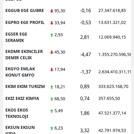
-0,16
EGGUB EGE GUBRE
27.347.618,85
95,30
-0,53
EGPRO EGE PROFIL
13.631.321,02
33,94
EGSER EGE
2,93
2,81
12.069.940,15
SERAMIK
EKDMR EKINCILER
45,30
-4,47
1.355.270.596,56
DEMIR CELIK
EKGYO EMLAK
17,94
-1,37
2.634.410.311,19
KONUT GMYO
0,89
EKIM EKIM TURIZM
333.625.168,70
18,21
0,74
EKIZ EKIZ KIMYA
357.655,50
68,50
EKOS EKOS
5,49
1,86
47.521.377,14
TEKNOLOJI
EKSUN EKSUN
6,23
3,32
42.791.974,53
GIDA