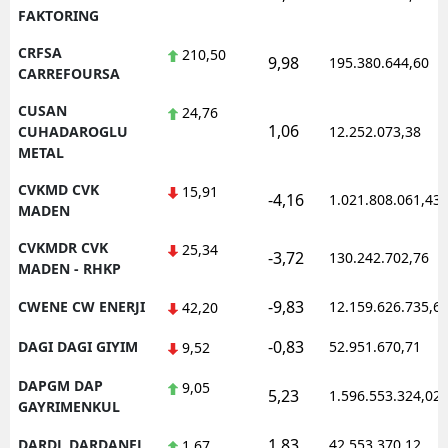
FAKTORING
CRFSA
210,50
9,98
195.380.644,60
CARREFOURSA
CUSAN
24,76
1,06
CUHADAROGLU
12.252.073,38
METAL
CVKMD CVK
15,91
-4,16
1.021.808.061,43
MADEN
CVKMDR CVK
25,34
-3,72
130.242.702,76
MADEN - RHKP
-9,83
CWENE CW ENERJI
12.159.626.735,6
42,20
-0,83
DAGI DAGI GIYIM
52.951.670,71
9,52
DAPGM DAP
9,05
5,23
1.596.553.324,02
GAYRIMENKUL
1,83
DARDL DARDANEL
42.553.370,12
1,67