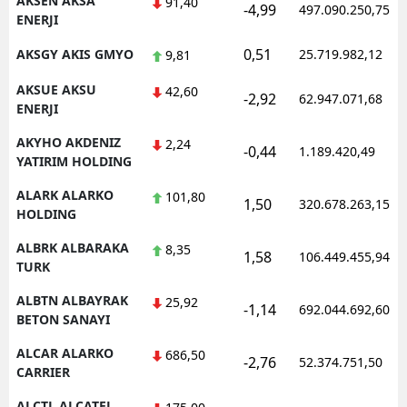
AKSEN AKSA
91,40
-4,99
497.090.250,75
ENERJI
Samsun
0,51
AKSGY AKIS GMYO
25.719.982,12
9,81
Siirt
AKSUE AKSU
42,60
-2,92
62.947.071,68
Sinop
ENERJI
AKYHO AKDENIZ
Sivas
2,24
-0,44
1.189.420,49
YATIRIM HOLDING
Tekirdağ
ALARK ALARKO
101,80
1,50
320.678.263,15
HOLDING
Tokat
ALBRK ALBARAKA
8,35
Trabzon
1,58
106.449.455,94
TURK
Tunceli
ALBTN ALBAYRAK
25,92
-1,14
692.044.692,60
BETON SANAYI
Şanlıurfa
ALCAR ALARKO
686,50
-2,76
52.374.751,50
Uşak
CARRIER
Van
ALCTL ALCATEL