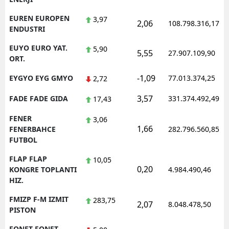
EUREN EUROPEN
3,97
2,06
108.798.316,17
ENDUSTRI
EUYO EURO YAT.
5,90
5,55
27.907.109,90
ORT.
-1,09
EYGYO EYG GMYO
77.013.374,25
2,72
3,57
FADE FADE GIDA
331.374.492,49
17,43
FENER
3,06
1,66
FENERBAHCE
282.796.560,85
FUTBOL
FLAP FLAP
10,05
0,20
KONGRE TOPLANTI
4.984.490,46
HIZ.
FMIZP F-M IZMIT
283,75
2,07
8.048.478,50
PISTON
FONET FONET