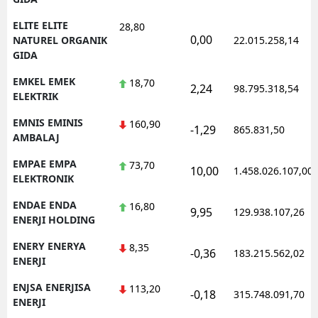
ELITE ELITE
28,80
0,00
NATUREL ORGANIK
22.015.258,14
GIDA
EMKEL EMEK
18,70
2,24
98.795.318,54
ELEKTRIK
EMNIS EMINIS
160,90
-1,29
865.831,50
AMBALAJ
EMPAE EMPA
73,70
10,00
1.458.026.107,00
ELEKTRONIK
ENDAE ENDA
16,80
9,95
129.938.107,26
ENERJI HOLDING
ENERY ENERYA
8,35
-0,36
183.215.562,02
ENERJI
ENJSA ENERJISA
113,20
-0,18
315.748.091,70
ENERJI