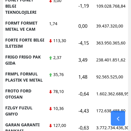
5,00
-1,19
BILGI
109.028.768,84
TEKNOLOJILERI
FORMT FORMET
1,74
0,00
39.437.320,00
METAL VE CAM
FORTE FORTE BILGI
113,30
-4,15
363.950.365,60
ILETISIM
FRIGO FRIGO PAK
2,37
3,49
238.401.851,62
GIDA
FRMPL FORMUL
35,76
1,48
92.565.525,00
PLASTIK VE METAL
FROTO FORD
78,10
-0,64
1.602.362.688,95
OTOSAN
FZLGY FUZUL
10,36
-4,43
172.638.488,80
GMYO
GARAN GARANTI
127,00
-0,63
3.772.734.436,30
BANKASI