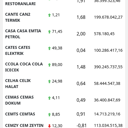
1,91
36.399.523,46
RESTORANLARI
CANTE CAN2
1,21
1,68
199.678.042,27
TERMIK
CASA CASA EMTIA
71,45
2,00
578.180,45
PETROL
CATES CATES
49,38
0,04
100.286.417,16
ELEKTRIK
CCOLA COCA COLA
89,00
1,48
390.245.737,55
ICECEK
CELHA CELIK
24,98
0,64
58.444.547,38
HALAT
CEMAS CEMAS
4,11
0,49
36.400.847,69
DOKUM
0,91
CEMTS CEMTAS
14.713.219,16
8,85
-0,81
CEMZY CEM ZEYTIN
113.034.515,38
12,30