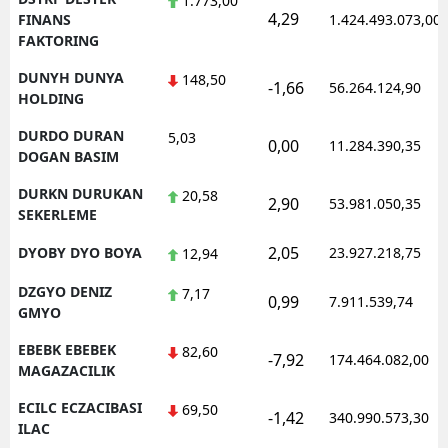
1.773,00
4,29
FINANS
1.424.493.073,00
FAKTORING
DUNYH DUNYA
148,50
-1,66
56.264.124,90
HOLDING
DURDO DURAN
5,03
0,00
11.284.390,35
DOGAN BASIM
DURKN DURUKAN
20,58
2,90
53.981.050,35
SEKERLEME
2,05
DYOBY DYO BOYA
23.927.218,75
12,94
DZGYO DENIZ
7,17
0,99
7.911.539,74
GMYO
EBEBK EBEBEK
82,60
-7,92
174.464.082,00
MAGAZACILIK
ECILC ECZACIBASI
69,50
-1,42
340.990.573,30
ILAC