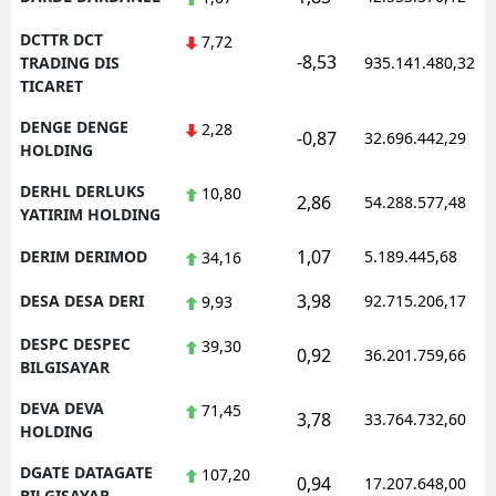
DCTTR DCT
7,72
-8,53
TRADING DIS
935.141.480,32
TICARET
DENGE DENGE
2,28
-0,87
32.696.442,29
HOLDING
DERHL DERLUKS
10,80
2,86
54.288.577,48
YATIRIM HOLDING
1,07
DERIM DERIMOD
5.189.445,68
34,16
3,98
DESA DESA DERI
92.715.206,17
9,93
DESPC DESPEC
39,30
0,92
36.201.759,66
BILGISAYAR
DEVA DEVA
71,45
3,78
33.764.732,60
HOLDING
DGATE DATAGATE
107,20
0,94
17.207.648,00
BILGISAYAR