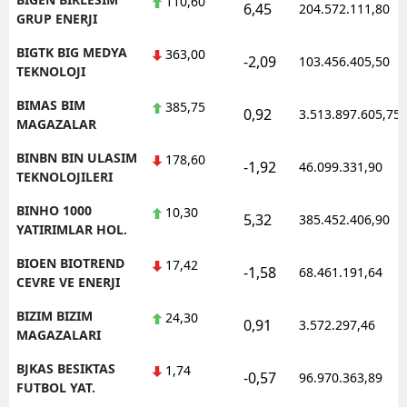
110,60
6,45
204.572.111,80
GRUP ENERJI
BIGTK BIG MEDYA
363,00
-2,09
103.456.405,50
TEKNOLOJI
BIMAS BIM
385,75
0,92
3.513.897.605,75
MAGAZALAR
BINBN BIN ULASIM
178,60
-1,92
46.099.331,90
TEKNOLOJILERI
BINHO 1000
10,30
5,32
385.452.406,90
YATIRIMLAR HOL.
BIOEN BIOTREND
17,42
-1,58
68.461.191,64
CEVRE VE ENERJI
BIZIM BIZIM
24,30
0,91
3.572.297,46
MAGAZALARI
BJKAS BESIKTAS
1,74
-0,57
96.970.363,89
FUTBOL YAT.