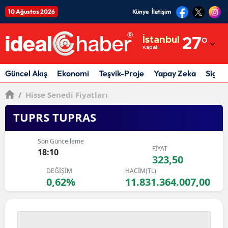
10 Ağustos 2026
Künye
İletişim
Adana
İstanbul
27
°
Kapalı
Adıyaman
Afyonkarahisar
Güncel Akış
Ekonomi
Teşvik-Proje
Yapay Zeka
Sigor
Ağrı
/
Hisse Senedi Fiyatları
Amasya
TUPRS TUPRAS
Ankara
Son Güncelleme
FİYAT
18:10
Antalya
323,50
DEĞİŞİM
HACİM(TL)
Artvin
0,62%
11.831.364.007,00
Aydın
Balıkesir