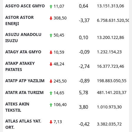
0,64
ASGYO ASCE GMYO
13.151.313,06
11,07
ASTOR ASTOR
308,50
-3,37
6.758.631.520,50
ENERJI
ASUZU ANADOLU
50,45
0,10
13.200.122,86
ISUZU
-0,09
ATAGY ATA GMYO
1.232.154,23
10,59
ATAKP ATAKEY
48,24
-2,74
16.377.723,46
PATATES
-0,89
ATATP ATP YAZILIM
198.883.050,55
245,50
5,78
ATATR ATA TURIZM
481.141.203,37
14,65
ATEKS AKIN
106,40
3,80
1.010.973,30
TEKSTIL
ATLAS ATLAS YAT.
7,13
-0,42
3.382.035,72
ORT.