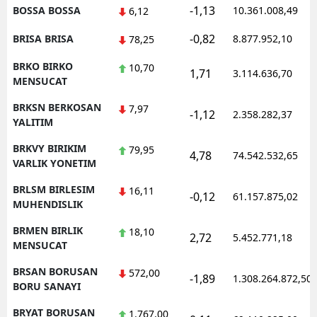
-1,13
BOSSA BOSSA
10.361.008,49
6,12
-0,82
BRISA BRISA
8.877.952,10
78,25
BRKO BIRKO
10,70
1,71
3.114.636,70
MENSUCAT
BRKSN BERKOSAN
7,97
-1,12
2.358.282,37
YALITIM
BRKVY BIRIKIM
79,95
4,78
74.542.532,65
VARLIK YONETIM
BRLSM BIRLESIM
16,11
-0,12
61.157.875,02
MUHENDISLIK
BRMEN BIRLIK
18,10
2,72
5.452.771,18
MENSUCAT
BRSAN BORUSAN
572,00
-1,89
1.308.264.872,50
BORU SANAYI
BRYAT BORUSAN
1.767,00