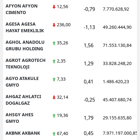
AFYON AFYON
12,56
-0,79
Mersin
7.770.628,92
CIMENTO
İstanbul
AGESA AGESA
236,00
-1,13
49.260.444,90
HAYAT EMEKLILIK
İzmir
AGHOL ANADOLU
35,26
1,56
71.553.130,84
Kars
GRUBU HOLDING
Kastamonu
AGROT AGROTECH
2,35
1,29
33.828.248,20
TEKNOLOJI
Kayseri
AGYO ATAKULE
7,33
0,41
1.486.420,23
GMYO
Kırklareli
AHGAZ AHLATCI
32,14
Kırşehir
-0,25
45.407.680,74
DOGALGAZ
Kocaeli
AHSGY AHES
19,36
1,79
29.155.635,80
GMYO
Konya
0,45
AKBNK AKBANK
7.971.197.000,85
67,40
Kütahya