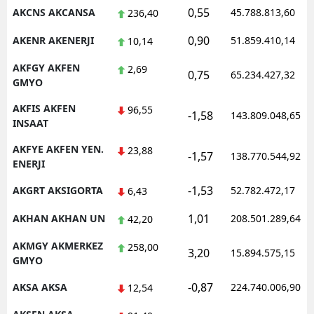
0,55
AKCNS AKCANSA
45.788.813,60
236,40
Malatya
0,90
AKENR AKENERJI
51.859.410,14
10,14
Manisa
AKFGY AKFEN
2,69
0,75
65.234.427,32
Kahramanmaraş
GMYO
Mardin
AKFIS AKFEN
96,55
-1,58
143.809.048,65
INSAAT
Muğla
AKFYE AKFEN YEN.
23,88
-1,57
138.770.544,92
ENERJI
Muş
-1,53
AKGRT AKSIGORTA
52.782.472,17
6,43
Nevşehir
1,01
AKHAN AKHAN UN
208.501.289,64
42,20
Niğde
AKMGY AKMERKEZ
258,00
Ordu
3,20
15.894.575,15
GMYO
Rize
-0,87
AKSA AKSA
224.740.006,90
12,54
Sakarya