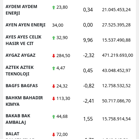
AYDEM AYDEM
23,80
0,34
21.045.453,24
ENERJI
0,00
AYEN AYEN ENERJI
27.525.395,28
34,00
AYES AYES CELIK
32,90
9,96
15.537.490,88
HASIR VE CIT
-2,32
AYGAZ AYGAZ
471.219.693,00
284,50
AZTEK AZTEK
4,47
0,45
43.048.452,97
TEKNOLOJI
-0,82
BAGFS BAGFAS
12.758.532,52
24,32
BAHKM BAHADIR
113,30
-2,41
50.717.086,70
KIMYA
BAKAB BAK
44,68
1,55
15.758.914,54
AMBALAJ
BALAT
72,00