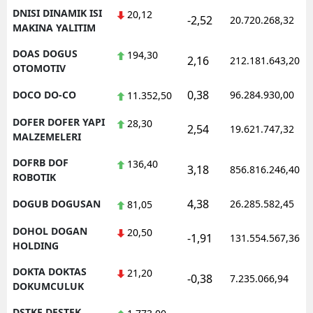
DNISI DINAMIK ISI
20,12
-2,52
20.720.268,32
MAKINA YALITIM
DOAS DOGUS
194,30
2,16
212.181.643,20
OTOMOTIV
0,38
DOCO DO-CO
96.284.930,00
11.352,50
DOFER DOFER YAPI
28,30
2,54
19.621.747,32
MALZEMELERI
DOFRB DOF
136,40
3,18
856.816.246,40
ROBOTIK
4,38
DOGUB DOGUSAN
26.285.582,45
81,05
DOHOL DOGAN
20,50
-1,91
131.554.567,36
HOLDING
DOKTA DOKTAS
21,20
-0,38
7.235.066,94
DOKUMCULUK
DSTKF DESTEK