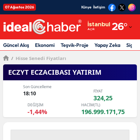
07 Ağustos 2026
Künye
İletişim
Adana
İstanbul
26
°
Açık
Adıyaman
Afyonkarahisar
Güncel Akış
Ekonomi
Teşvik-Proje
Yapay Zeka
Sigor
Ağrı
/
Hisse Senedi Fiyatları
Amasya
ECZYT ECZACIBASI YATIRIM
Ankara
Son Güncelleme
FİYAT
18:10
Antalya
324,25
DEĞİŞİM
HACİM(TL)
Artvin
-1,44%
196.999.171,75
Aydın
Balıkesir