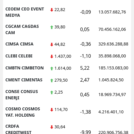
CEOEM CEO EVENT
22,82
-0,09
13.057.682,76
MEDYA
CGCAM CAGDAS
39,80
0,05
70.456.162,06
CAM
-0,36
CIMSA CIMSA
329.636.288,88
44,82
-1,10
CLEBI CELEBI
35.898.068,00
1.437,00
5,22
CMBTN CIMBETON
185.153.083,00
1.614,00
2,47
CMENT CIMENTAS
1.045.824,50
279,50
CONSE CONSUS
2,25
0,45
18.969.734,97
ENERJI
COSMO COSMOS
114,70
-1,38
4.216.401,10
YAT. HOLDING
CRDFA
30,64
-9,99
CREDITWEST
220.906.756,38