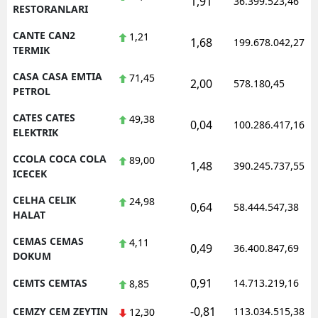
1,91
36.399.523,46
RESTORANLARI
CANTE CAN2
1,21
1,68
199.678.042,27
TERMIK
CASA CASA EMTIA
71,45
2,00
578.180,45
PETROL
CATES CATES
49,38
0,04
100.286.417,16
ELEKTRIK
CCOLA COCA COLA
89,00
1,48
390.245.737,55
ICECEK
CELHA CELIK
24,98
0,64
58.444.547,38
HALAT
CEMAS CEMAS
4,11
0,49
36.400.847,69
DOKUM
0,91
CEMTS CEMTAS
14.713.219,16
8,85
-0,81
CEMZY CEM ZEYTIN
113.034.515,38
12,30