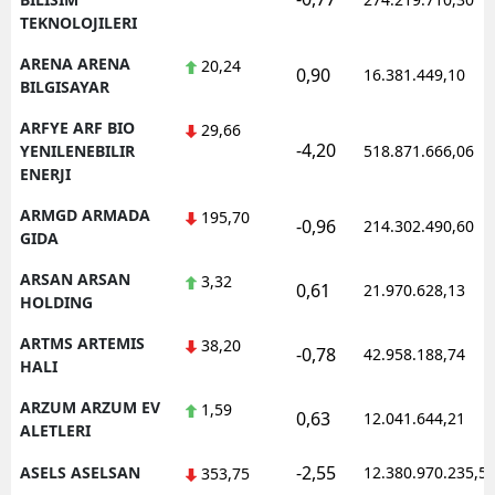
TEKNOLOJILERI
ARENA ARENA
20,24
0,90
16.381.449,10
BILGISAYAR
ARFYE ARF BIO
29,66
-4,20
YENILENEBILIR
518.871.666,06
ENERJI
ARMGD ARMADA
195,70
-0,96
214.302.490,60
GIDA
ARSAN ARSAN
3,32
0,61
21.970.628,13
HOLDING
ARTMS ARTEMIS
38,20
-0,78
42.958.188,74
HALI
ARZUM ARZUM EV
1,59
0,63
12.041.644,21
ALETLERI
-2,55
ASELS ASELSAN
12.380.970.235,5
353,75