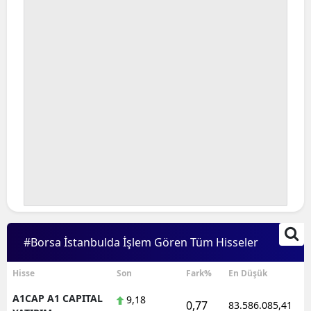
Bilecik
Bingöl
Bitlis
Bolu
Burdur
Bursa
Çanakkale
Çankırı
#Borsa İstanbulda İşlem Gören Tüm Hisseler
Çorum
Denizli
Hisse
Son
Fark%
En Düşük
A1CAP A1 CAPITAL
9,18
Diyarbakır
0,77
83.586.085,41