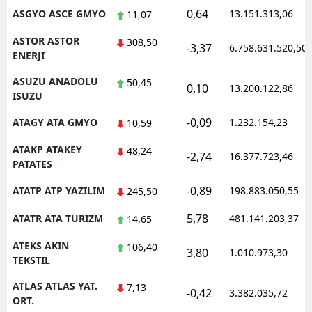
0,64
ASGYO ASCE GMYO
13.151.313,06
11,07
ASTOR ASTOR
308,50
-3,37
6.758.631.520,50
ENERJI
ASUZU ANADOLU
50,45
0,10
13.200.122,86
ISUZU
-0,09
ATAGY ATA GMYO
1.232.154,23
10,59
ATAKP ATAKEY
48,24
-2,74
16.377.723,46
PATATES
-0,89
ATATP ATP YAZILIM
198.883.050,55
245,50
5,78
ATATR ATA TURIZM
481.141.203,37
14,65
ATEKS AKIN
106,40
3,80
1.010.973,30
TEKSTIL
ATLAS ATLAS YAT.
7,13
-0,42
3.382.035,72
ORT.