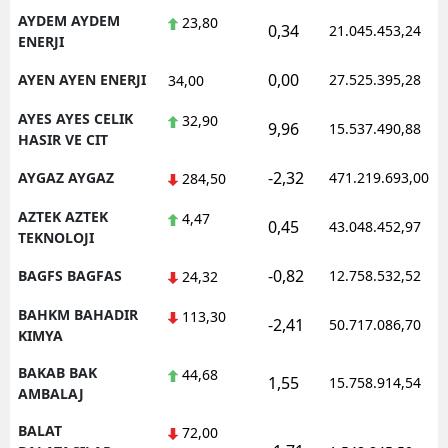
AYDEM AYDEM
23,80
0,34
21.045.453,24
ENERJI
0,00
AYEN AYEN ENERJI
27.525.395,28
34,00
AYES AYES CELIK
32,90
9,96
15.537.490,88
HASIR VE CIT
-2,32
AYGAZ AYGAZ
471.219.693,00
284,50
AZTEK AZTEK
4,47
0,45
43.048.452,97
TEKNOLOJI
-0,82
BAGFS BAGFAS
12.758.532,52
24,32
BAHKM BAHADIR
113,30
-2,41
50.717.086,70
KIMYA
BAKAB BAK
44,68
1,55
15.758.914,54
AMBALAJ
BALAT
72,00