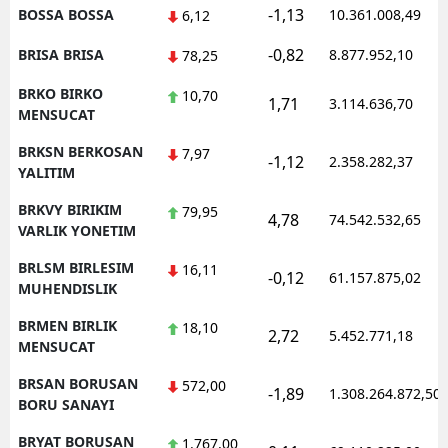
-1,13
BOSSA BOSSA
10.361.008,49
6,12
-0,82
BRISA BRISA
8.877.952,10
78,25
BRKO BIRKO
10,70
1,71
3.114.636,70
MENSUCAT
BRKSN BERKOSAN
7,97
-1,12
2.358.282,37
YALITIM
BRKVY BIRIKIM
79,95
4,78
74.542.532,65
VARLIK YONETIM
BRLSM BIRLESIM
16,11
-0,12
61.157.875,02
MUHENDISLIK
BRMEN BIRLIK
18,10
2,72
5.452.771,18
MENSUCAT
BRSAN BORUSAN
572,00
-1,89
1.308.264.872,50
BORU SANAYI
BRYAT BORUSAN
1.767,00