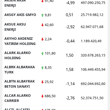
AKSEN AKSA
91,40
-4,99
497.090.250,75
ENERJI
Samsun
0,51
AKSGY AKIS GMYO
25.719.982,12
9,81
Siirt
AKSUE AKSU
42,60
-2,92
62.947.071,68
Sinop
ENERJI
AKYHO AKDENIZ
Sivas
2,24
-0,44
1.189.420,49
YATIRIM HOLDING
Tekirdağ
ALARK ALARKO
101,80
1,50
320.678.263,15
HOLDING
Tokat
ALBRK ALBARAKA
8,35
Trabzon
1,58
106.449.455,94
TURK
Tunceli
ALBTN ALBAYRAK
25,92
-1,14
692.044.692,60
BETON SANAYI
Şanlıurfa
ALCAR ALARKO
686,50
-2,76
52.374.751,50
Uşak
CARRIER
Van
ALCTL ALCATEL