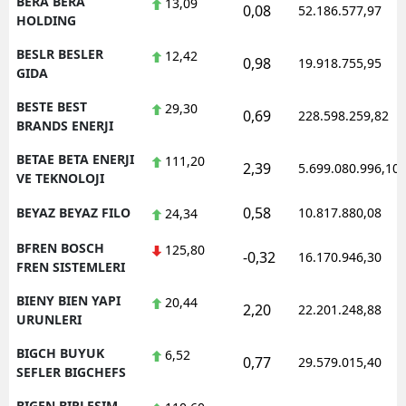
BERA BERA
13,09
0,08
52.186.577,97
HOLDING
BESLR BESLER
12,42
0,98
19.918.755,95
GIDA
BESTE BEST
29,30
0,69
228.598.259,82
BRANDS ENERJI
BETAE BETA ENERJI
111,20
2,39
5.699.080.996,10
VE TEKNOLOJI
0,58
BEYAZ BEYAZ FILO
10.817.880,08
24,34
BFREN BOSCH
125,80
-0,32
16.170.946,30
FREN SISTEMLERI
BIENY BIEN YAPI
20,44
2,20
22.201.248,88
URUNLERI
BIGCH BUYUK
6,52
0,77
29.579.015,40
SEFLER BIGCHEFS
BIGEN BIRLESIM