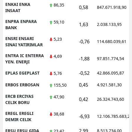
ENKAI ENKA
86,35
0,58
847.671.918,90
INSAAT
ENPRA ENPARA
59,10
1,63
2.038.133,95
BANK
ENSRI ENSARI
5,23
-0,76
114.680.039,61
SINAI YATIRIMLAR
ENTRA IC ENTERRA
4,69
-1,88
97.851.774,54
YEN. ENERJI
-0,52
EPLAS EGEPLAST
42.866.095,87
5,76
0,45
ERBOS ERBOSAN
4.921.581,30
155,50
ERCB ERCIYAS
47,90
0,42
26.324.743,60
CELIK BORU
EREGL EREGLI
38,68
-6,93
12.106.785.683,2
DEMIR CELIK
2,99
ERSU ERSU GIDA
8.513.734,00
23,42