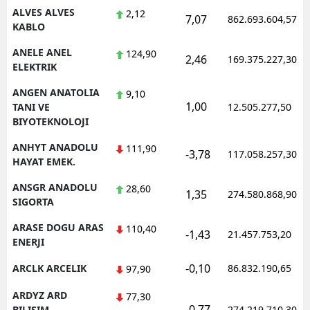
ALVES ALVES
2,12
7,07
862.693.604,57
KABLO
Yalova
ANELE ANEL
124,90
Karabük
2,46
169.375.227,30
ELEKTRIK
Kilis
ANGEN ANATOLIA
9,10
1,00
TANI VE
12.505.277,50
Osmaniye
BIYOTEKNOLOJI
Düzce
ANHYT ANADOLU
111,90
-3,78
117.058.257,30
HAYAT EMEK.
ANSGR ANADOLU
28,60
1,35
274.580.868,90
SIGORTA
ARASE DOGU ARAS
110,40
-1,43
21.457.753,20
ENERJI
-0,10
ARCLK ARCELIK
86.832.190,65
97,90
ARDYZ ARD
77,30
-0,77
BILISIM
274.219.710,30