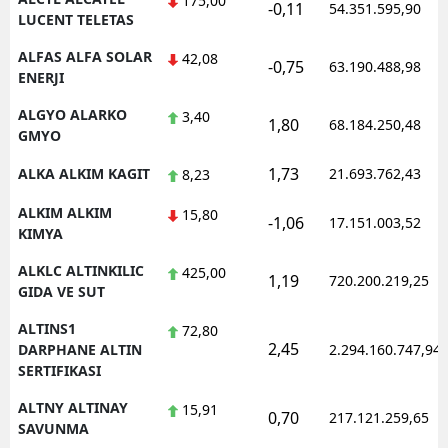
175,00
-0,11
54.351.595,90
LUCENT TELETAS
Yozgat
ALFAS ALFA SOLAR
42,08
-0,75
63.190.488,98
ENERJI
Zonguldak
ALGYO ALARKO
3,40
Aksaray
1,80
68.184.250,48
GMYO
Bayburt
1,73
ALKA ALKIM KAGIT
21.693.762,43
8,23
Karaman
ALKIM ALKIM
15,80
-1,06
17.151.003,52
KIMYA
Kırıkkale
ALKLC ALTINKILIC
425,00
1,19
720.200.219,25
Batman
GIDA VE SUT
Şırnak
ALTINS1
72,80
2,45
DARPHANE ALTIN
2.294.160.747,94
Bartın
SERTIFIKASI
Ardahan
ALTNY ALTINAY
15,91
0,70
217.121.259,65
SAVUNMA
Iğdır