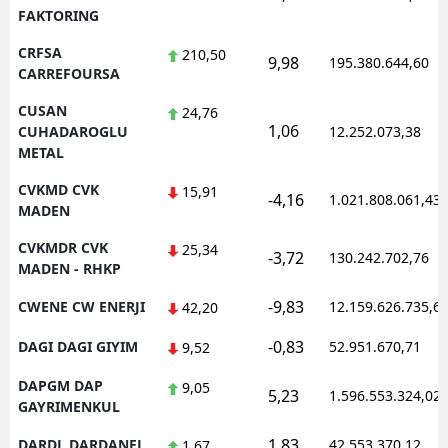
FAKTORING
CRFSA
210,50
9,98
195.380.644,60
CARREFOURSA
CUSAN
24,76
1,06
CUHADAROGLU
12.252.073,38
METAL
CVKMD CVK
15,91
-4,16
1.021.808.061,43
MADEN
CVKMDR CVK
25,34
-3,72
130.242.702,76
MADEN - RHKP
-9,83
CWENE CW ENERJI
12.159.626.735,6
42,20
-0,83
DAGI DAGI GIYIM
52.951.670,71
9,52
DAPGM DAP
9,05
5,23
1.596.553.324,02
GAYRIMENKUL
1,83
DARDL DARDANEL
42.553.370,12
1,67