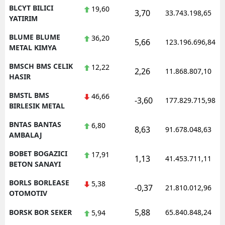
BLCYT BILICI
19,60
3,70
33.743.198,65
YATIRIM
BLUME BLUME
36,20
5,66
123.196.696,84
METAL KIMYA
BMSCH BMS CELIK
12,22
2,26
11.868.807,10
HASIR
BMSTL BMS
46,66
-3,60
177.829.715,98
BIRLESIK METAL
BNTAS BANTAS
6,80
8,63
91.678.048,63
AMBALAJ
BOBET BOGAZICI
17,91
1,13
41.453.711,11
BETON SANAYI
BORLS BORLEASE
5,38
-0,37
21.810.012,96
OTOMOTIV
5,88
BORSK BOR SEKER
65.840.848,24
5,94