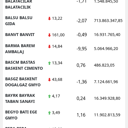
-1,71
BALATACILAR
1.548.845,50
BALATACILIK
BALSU BALSU
13,22
-2,07
713.863.347,85
GIDA
-0,49
BANVT BANVIT
16.931.765,40
161,00
BARMA BAREM
14,84
-9,95
5.064.966,20
AMBALAJ
BASCM BASTAS
13,34
0,76
486.823,05
BASKENT CIMENTO
BASGZ BASKENT
43,68
-1,36
7.124.661,96
DOGALGAZ GMYO
BAYRK BAYRAK
4,17
0,24
16.349.928,80
TABAN SANAYI
BEGYO BATI EGE
3,49
1,16
11.902.813,59
GMYO