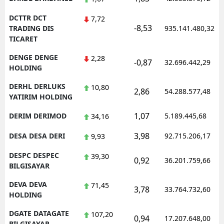
DCTTR DCT
7,72
-8,53
TRADING DIS
935.141.480,32
TICARET
DENGE DENGE
2,28
-0,87
32.696.442,29
HOLDING
DERHL DERLUKS
10,80
2,86
54.288.577,48
YATIRIM HOLDING
1,07
DERIM DERIMOD
5.189.445,68
34,16
3,98
DESA DESA DERI
92.715.206,17
9,93
DESPC DESPEC
39,30
0,92
36.201.759,66
BILGISAYAR
DEVA DEVA
71,45
3,78
33.764.732,60
HOLDING
DGATE DATAGATE
107,20
0,94
17.207.648,00
BILGISAYAR