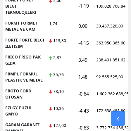
5,00
-1,19
BILGI
109.028.768,84
TEKNOLOJILERI
FORMT FORMET
1,74
0,00
39.437.320,00
METAL VE CAM
FORTE FORTE BILGI
113,30
-4,15
363.950.365,60
ILETISIM
FRIGO FRIGO PAK
2,37
3,49
238.401.851,62
GIDA
FRMPL FORMUL
35,76
1,48
92.565.525,00
PLASTIK VE METAL
FROTO FORD
78,10
-0,64
1.602.362.688,95
OTOSAN
FZLGY FUZUL
10,36
-4,43
172.638.488,80
GMYO
GARAN GARANTI
127,00
-0,63
3.772.734.436,30
BANKASI