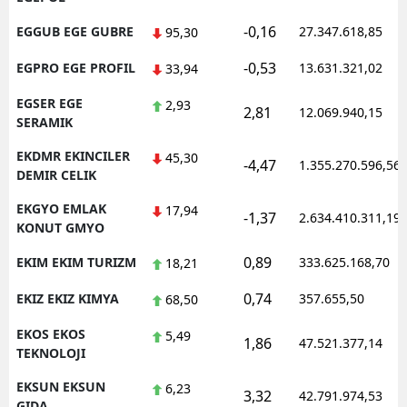
-0,16
EGGUB EGE GUBRE
27.347.618,85
95,30
-0,53
EGPRO EGE PROFIL
13.631.321,02
33,94
EGSER EGE
2,93
2,81
12.069.940,15
SERAMIK
EKDMR EKINCILER
45,30
-4,47
1.355.270.596,56
DEMIR CELIK
EKGYO EMLAK
17,94
-1,37
2.634.410.311,19
KONUT GMYO
0,89
EKIM EKIM TURIZM
333.625.168,70
18,21
0,74
EKIZ EKIZ KIMYA
357.655,50
68,50
EKOS EKOS
5,49
1,86
47.521.377,14
TEKNOLOJI
EKSUN EKSUN
6,23
3,32
42.791.974,53
GIDA