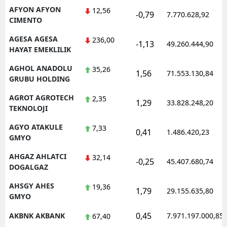
AFYON AFYON
12,56
-0,79
Mersin
7.770.628,92
CIMENTO
İstanbul
AGESA AGESA
236,00
-1,13
49.260.444,90
HAYAT EMEKLILIK
İzmir
AGHOL ANADOLU
35,26
1,56
71.553.130,84
Kars
GRUBU HOLDING
Kastamonu
AGROT AGROTECH
2,35
1,29
33.828.248,20
TEKNOLOJI
Kayseri
AGYO ATAKULE
7,33
0,41
1.486.420,23
GMYO
Kırklareli
AHGAZ AHLATCI
32,14
Kırşehir
-0,25
45.407.680,74
DOGALGAZ
Kocaeli
AHSGY AHES
19,36
1,79
29.155.635,80
GMYO
Konya
0,45
AKBNK AKBANK
7.971.197.000,85
67,40
Kütahya