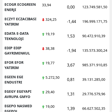
ECOGR ECOGREEN
33,94
0,00
123.749.581,50
ENERJI
ECZYT ECZACIBASI
324,25
-1,44
196.999.171,75
YATIRIM
EDATA E-DATA
19,19
1,53
90.472.910,39
TEKNOLOJI
EDIP EDIP
38,38
-1,94
135.573.300,24
GAYRIMENKUL
EFOR EFOR
19,77
3,67
985.371.910,85
YATIRIM
EGEEN EGE
5.272,50
0,81
39.131.285,00
ENDUSTRI
EGEGY EGEYAPI
29,40
1,31
29.776.579,96
AVRUPA GMYO
EGEPO NASMED
19,00
1,39
66.627.502,35
EGEPOL