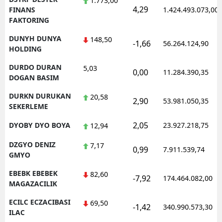
1.773,00
4,29
FINANS
1.424.493.073,00
FAKTORING
DUNYH DUNYA
148,50
-1,66
56.264.124,90
HOLDING
DURDO DURAN
5,03
0,00
11.284.390,35
DOGAN BASIM
DURKN DURUKAN
20,58
2,90
53.981.050,35
SEKERLEME
2,05
DYOBY DYO BOYA
23.927.218,75
12,94
DZGYO DENIZ
7,17
0,99
7.911.539,74
GMYO
EBEBK EBEBEK
82,60
-7,92
174.464.082,00
MAGAZACILIK
ECILC ECZACIBASI
69,50
-1,42
340.990.573,30
ILAC