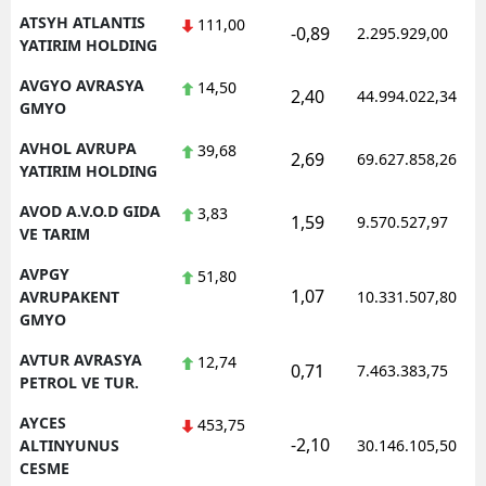
ATSYH ATLANTIS
111,00
-0,89
2.295.929,00
YATIRIM HOLDING
AVGYO AVRASYA
14,50
2,40
44.994.022,34
GMYO
AVHOL AVRUPA
39,68
2,69
69.627.858,26
YATIRIM HOLDING
AVOD A.V.O.D GIDA
3,83
1,59
9.570.527,97
VE TARIM
AVPGY
51,80
1,07
AVRUPAKENT
10.331.507,80
GMYO
AVTUR AVRASYA
12,74
0,71
7.463.383,75
PETROL VE TUR.
AYCES
453,75
-2,10
ALTINYUNUS
30.146.105,50
CESME