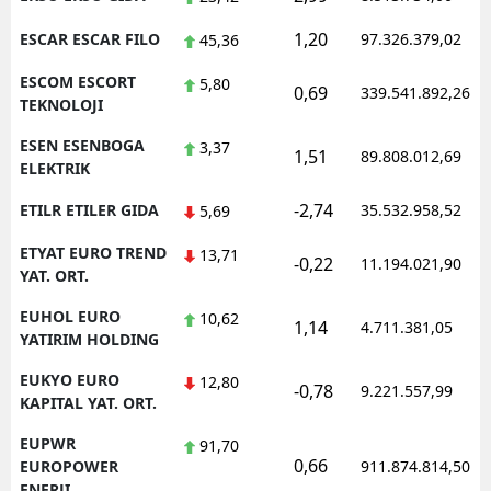
1,20
ESCAR ESCAR FILO
97.326.379,02
45,36
ESCOM ESCORT
5,80
0,69
339.541.892,26
TEKNOLOJI
ESEN ESENBOGA
3,37
1,51
89.808.012,69
ELEKTRIK
-2,74
ETILR ETILER GIDA
35.532.958,52
5,69
ETYAT EURO TREND
13,71
-0,22
11.194.021,90
YAT. ORT.
EUHOL EURO
10,62
1,14
4.711.381,05
YATIRIM HOLDING
EUKYO EURO
12,80
-0,78
9.221.557,99
KAPITAL YAT. ORT.
EUPWR
91,70
0,66
EUROPOWER
911.874.814,50
ENERJI