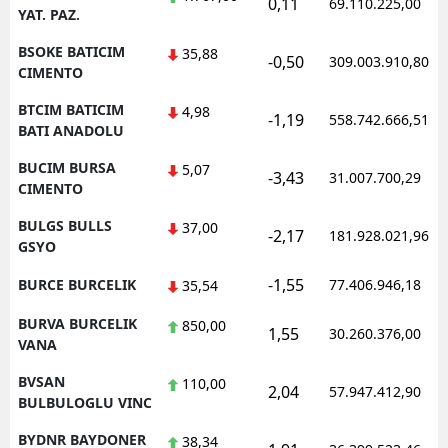
0,11
69.110.225,00
YAT. PAZ.
BSOKE BATICIM
35,88
-0,50
309.003.910,80
CIMENTO
BTCIM BATICIM
4,98
-1,19
558.742.666,51
BATI ANADOLU
BUCIM BURSA
5,07
-3,43
31.007.700,29
CIMENTO
BULGS BULLS
37,00
-2,17
181.928.021,96
GSYO
-1,55
BURCE BURCELIK
77.406.946,18
35,54
BURVA BURCELIK
850,00
1,55
30.260.376,00
VANA
BVSAN
110,00
2,04
57.947.412,90
BULBULOGLU VINC
BYDNR BAYDONER
38,34