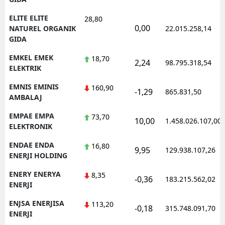
ELITE ELITE
28,80
0,00
NATUREL ORGANIK
22.015.258,14
GIDA
EMKEL EMEK
18,70
2,24
98.795.318,54
ELEKTRIK
EMNIS EMINIS
160,90
-1,29
865.831,50
AMBALAJ
EMPAE EMPA
73,70
10,00
1.458.026.107,00
ELEKTRONIK
ENDAE ENDA
16,80
9,95
129.938.107,26
ENERJI HOLDING
ENERY ENERYA
8,35
-0,36
183.215.562,02
ENERJI
ENJSA ENERJISA
113,20
-0,18
315.748.091,70
ENERJI