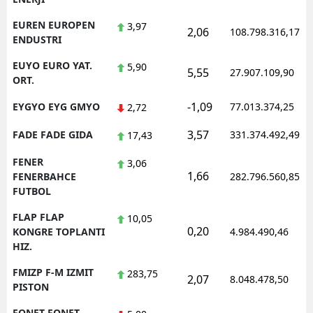
EUREN EUROPEN
3,97
2,06
108.798.316,17
ENDUSTRI
EUYO EURO YAT.
5,90
5,55
27.907.109,90
ORT.
-1,09
EYGYO EYG GMYO
77.013.374,25
2,72
3,57
FADE FADE GIDA
331.374.492,49
17,43
FENER
3,06
1,66
FENERBAHCE
282.796.560,85
FUTBOL
FLAP FLAP
10,05
0,20
KONGRE TOPLANTI
4.984.490,46
HIZ.
FMIZP F-M IZMIT
283,75
2,07
8.048.478,50
PISTON
FONET FONET