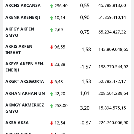
0,55
AKCNS AKCANSA
45.788.813,60
236,40
Malatya
0,90
AKENR AKENERJI
51.859.410,14
10,14
Manisa
AKFGY AKFEN
2,69
0,75
65.234.427,32
Kahramanmaraş
GMYO
Mardin
AKFIS AKFEN
96,55
-1,58
143.809.048,65
INSAAT
Muğla
AKFYE AKFEN YEN.
23,88
-1,57
138.770.544,92
ENERJI
Muş
-1,53
AKGRT AKSIGORTA
52.782.472,17
6,43
Nevşehir
1,01
AKHAN AKHAN UN
208.501.289,64
42,20
Niğde
AKMGY AKMERKEZ
258,00
Ordu
3,20
15.894.575,15
GMYO
Rize
-0,87
AKSA AKSA
224.740.006,90
12,54
Sakarya