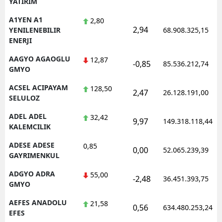
YATIRIM
Edirne
A1YEN A1
2,80
2,94
YENILENEBILIR
68.908.325,15
Elazığ
ENERJI
Erzincan
AAGYO AGAOGLU
12,87
-0,85
85.536.212,74
GMYO
Erzurum
ACSEL ACIPAYAM
128,50
2,47
26.128.191,00
Eskişehir
SELULOZ
Gaziantep
ADEL ADEL
32,42
9,97
149.318.118,44
KALEMCILIK
Giresun
ADESE ADESE
0,85
0,00
52.065.239,39
Gümüşhane
GAYRIMENKUL
ADGYO ADRA
55,00
Hakkari
-2,48
36.451.393,75
GMYO
Hatay
AEFES ANADOLU
21,58
0,56
634.480.253,24
EFES
Isparta