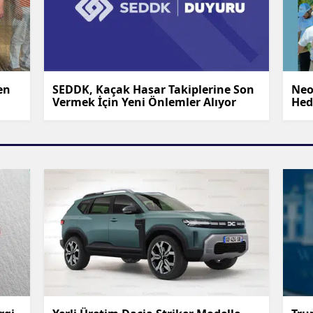
Malatya
Manisa
Kahramanmaraş
en
SEDDK, Kaçak Hasar Takiplerine Son
Neo
Vermek İçin Yeni Önlemler Alıyor
Hed
Mardin
Muğla
Muş
Nevşehir
Niğde
Ordu
Rize
Sakarya