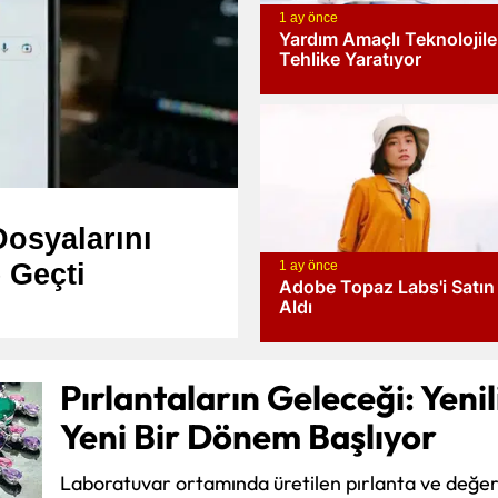
1 ay önce
Edirne
Yardım Amaçlı Teknolojile
Tehlike Yaratıyor
Elazığ
Erzincan
Erzurum
Eskişehir
Dosyalarını
Gaziantep
1 ay önce
 Geçti
Adobe Topaz Labs'i Satın
Giresun
Aldı
Gümüşhane
Pırlantaların Geleceği: Yenil
Hakkari
Yeni Bir Dönem Başlıyor
Hatay
Laboratuvar ortamında üretilen pırlanta ve değerli 
Isparta