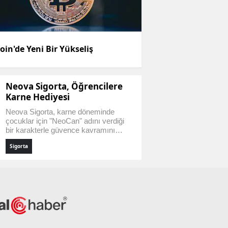
oin'de Yeni Bir Yükseliş
Neova Sigorta, Öğrencilere
Karne Hediyesi
Neova Sigorta, karne döneminde
çocuklar için "NeoCan" adını verdiği
bir karakterle güvence kavramını
eğlenceli bir şekilde tanıttı. Vialand'de
Sigorta
gerçekleştirilen bu özel etkinlik,
katılımcılara bir yıl boyunca oyuncak
yenileme garantisi sundu.