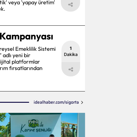
etik' veya 'yapay üretim'
ek.
S Kampanyası
ireysel Emeklilik Sistemi
1
Dakika
adlı yeni bir
jital platformlar
ırım fırsatlarından
idealhaber.com/sigorta