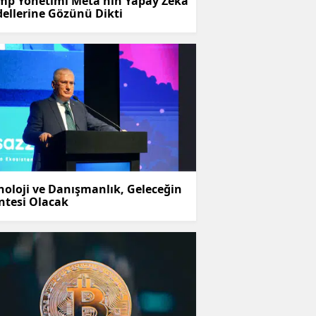
mp Yönetimi Meta'nın Yapay Zeka
ellerine Gözünü Dikti
noloji ve Danışmanlık, Geleceğin
ntesi Olacak