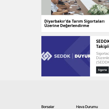
Diyarbakır'da Tarım Sigortaları
Üzerine Değerlendirme
SEDDK
Takipl
Yeni Ö
Sigortac
Düzenl
(SEDDK)
mağduri
Sigorta
hasar ar
tespitin
başlattı
faaliyet
önemli b
değerlend
Borsalar
Hava Durumu