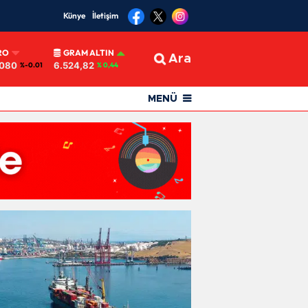
Künye
İletişim
RO
GRAM ALTIN
Ara
0080
6.524,82
%-0.01
% 0,44
MENÜ