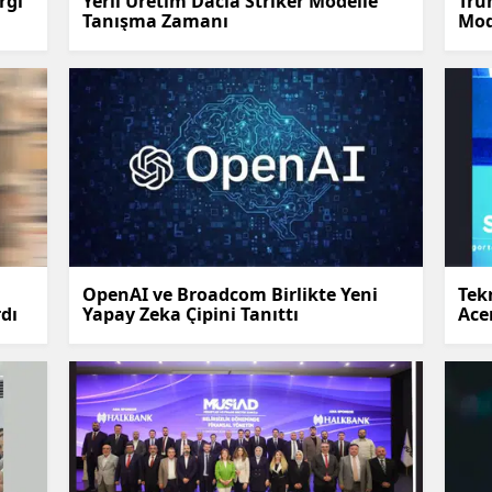
rgi
Yerli Üretim Dacia Striker Modelle
Tru
Tanışma Zamanı
Mod
Samsun
Siirt
Sinop
Sivas
Tekirdağ
Tokat
OpenAI ve Broadcom Birlikte Yeni
Tek
Trabzon
dı
Yapay Zeka Çipini Tanıttı
Ace
Tunceli
Şanlıurfa
Uşak
Van