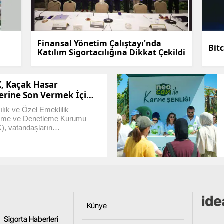
Yozgat
Zonguldak
Finansal Yönetim Çalıştayı'nda
Bitc
Katılım Sigortacılığına Dikkat Çekildi
Aksaray
Bayburt
, Kaçak Hasar
erine Son Vermek İçin
Karaman
nlemler Alıyor
ılık ve Özel Emeklilik
eme ve Denetleme Kurumu
Kırıkkale
, vatandaşların
yetini önlemek için yasadışı
Batman
acılığı yapan yapıların
e yönelik yeni bir düzenleme
Şırnak
. Bu adım, sektördeki illegal
lerin engellenmesine yönelik
ir hamle olarak
Bartın
iriliyor.
Ardahan
Künye
Sigorta Haberleri
Iğdır