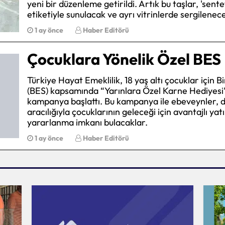
yeni bir düzenleme getirildi. Artık bu taşlar, 'sent
etiketiyle sunulacak ve ayrı vitrinlerde sergilenec
Mersin
1 ay önce
Haber Editörü
İstanbul
Çocuklara Yönelik Özel BE
İzmir
Kars
Türkiye Hayat Emeklilik, 18 yaş altı çocuklar için B
(BES) kapsamında “Yarınlara Özel Karne Hediyesi” 
Kastamonu
kampanya başlattı. Bu kampanya ile ebeveynler, di
aracılığıyla çocuklarının geleceği için avantajlı yat
Kayseri
yararlanma imkanı bulacaklar.
Kırklareli
1 ay önce
Haber Editörü
Kırşehir
Kocaeli
Konya
Kütahya