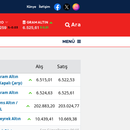
Künye
İletişim
RO
GRAM ALTIN
Ara
259
6.525,61
%-0.03
% 0,51
MENÜ
Alış
Satış
ram Altın
6.522,53
6.515,01
Kapalı Çarşı)
6.525,61
6.524,63
ram Altın
ns Altın /
203.024,77
202.883,20
L
10.669,38
10.439,41
eyrek Altın