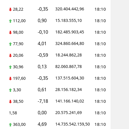
-0,35
320.404.442,96
18:10
28,22
Yozgat
0,90
15.183.555,10
18:10
112,00
Zonguldak
-0,10
182.485.903,45
18:10
98,00
Aksaray
4,01
324.860.664,80
18:10
77,90
Bayburt
-0,59
18.244.862,28
18:10
20,06
Karaman
0,13
82.060.867,78
18:10
30,96
Kırıkkale
-0,35
137.515.604,30
18:10
197,60
Batman
0,61
28.156.182,34
18:10
3,30
Şırnak
-7,18
141.166.140,02
18:10
38,50
Bartın
0,00
20.575.241,69
18:10
1,58
Ardahan
4,69
14.735.542.159,50
18:10
363,00
Iğdır