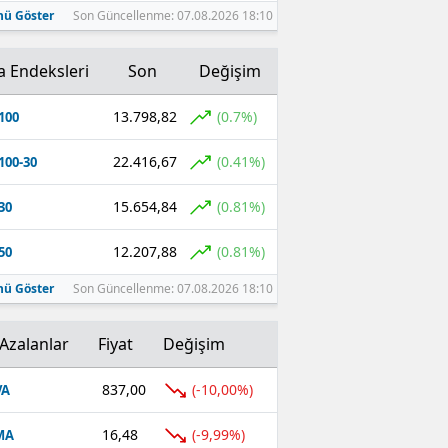
ü Göster
Son Güncellenme: 07.08.2026 18:10
a Endeksleri
Son
Değişim
13.798,82
(0.7%)
100
22.416,67
(0.41%)
100-30
15.654,84
(0.81%)
30
12.207,88
(0.81%)
50
ü Göster
Son Güncellenme: 07.08.2026 18:10
Azalanlar
Fiyat
Değişim
837,00
(-10,00%)
VA
16,48
(-9,99%)
MA