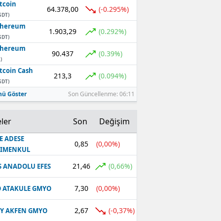
tcoin
64.378,00
(-0.295%)
SDT)
thereum
1.903,29
(0.292%)
SDT)
thereum
90.437
(0.39%)
)
tcoin Cash
213,3
(0.094%)
SDT)
ü Göster
Son Güncellenme: 06:11
ler
Son
Değişim
E ADESE
0,85
(0,00%)
RIMENKUL
21,46
(0,66%)
S ANADOLU EFES
7,30
(0,00%)
 ATAKULE GMYO
2,67
(-0,37%)
Y AKFEN GMYO