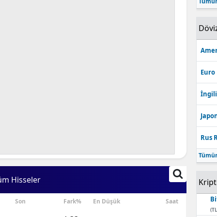
Tümün
Bilecik
Dövi
Bingöl
Bitlis
Amer
Bolu
Euro
Burdur
İngili
Bursa
Japon
Çanakkale
Rus R
Çankırı
Tümün
Çorum
üm Hisseler
Krip
Denizli
Bi
Son
Fark%
En Düşük
Saat
Diyarbakır
(TL