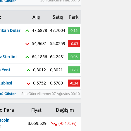
Son Güncellenme: 06:15
ü Göster
z
Alış
Satış
Fark
47,6878
47,7004
ikan Doları
0.15
54,9631
55,0259
-0.03
64,1856
64,2431
z Sterlini
0.06
0,3012
0,3021
 Yeni
0.23
0,5752
0,5780
ublesi
-0.34
ü Göster
Son Güncellenme: 07 Ağustos 00:10
to Para
Fiyat
Değişim
tcoin
3.059.529
(-0.175%)
)