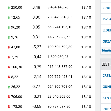
3,48
8.484.146,70
18:10
250,00
Malatya
CRD
0,96
269.429.610,03
18:10
12,65
Manisa
ISVE
0,05
658.741.196,10
18:10
96,20
Kahramanmaraş
LIDE
0,31
14.735.822,53
18:10
9,76
Mardin
ORZ
-5,23
199.594.592,80
18:10
43,88
Muğla
Tümün
-0,44
1.890.980,25
18:10
2,25
Muş
BIST 
-0,79
215.443.887,90
18:10
100,30
Nevşehir
CRFS
-2,14
102.759.458,41
18:10
8,22
Niğde
0,77
624.905.708,04
18:10
26,22
GUN
Ordu
-0,21
28.540.363,00
18:10
706,00
KEN
Rize
-3,68
90.787.597,80
18:10
175,20
RUB
Sakarya