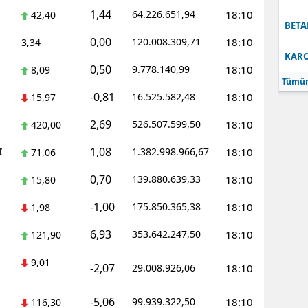
1,44
64.226.651,94
18:10
42,40
Samsun
BETA
0,00
120.008.309,71
18:10
3,34
Siirt
KARC
0,50
9.778.140,99
18:10
8,09
Sinop
Tümün
-0,81
16.525.582,48
18:10
15,97
Sivas
2,69
526.507.599,50
18:10
420,00
Tekirdağ
1,08
I
1.382.998.966,67
18:10
71,06
Tokat
0,70
139.880.639,33
18:10
15,80
Trabzon
-1,00
175.850.365,38
18:10
1,98
Tunceli
6,93
353.642.247,50
18:10
121,90
Şanlıurfa
9,01
-2,07
29.008.926,06
18:10
Uşak
-5,06
99.939.322,50
18:10
116,30
Van