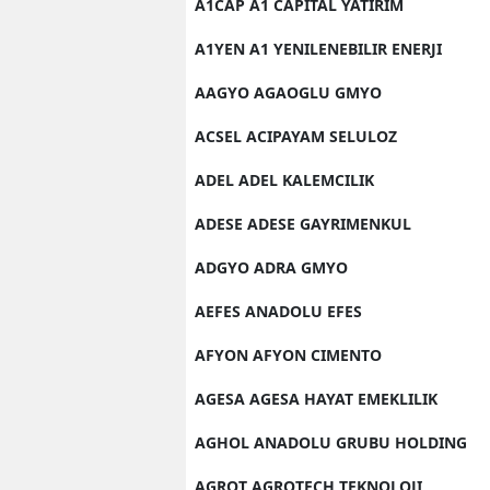
A1CAP A1 CAPITAL YATIRIM
A1YEN A1 YENILENEBILIR ENERJI
AAGYO AGAOGLU GMYO
ACSEL ACIPAYAM SELULOZ
ADEL ADEL KALEMCILIK
ADESE ADESE GAYRIMENKUL
ADGYO ADRA GMYO
AEFES ANADOLU EFES
AFYON AFYON CIMENTO
AGESA AGESA HAYAT EMEKLILIK
AGHOL ANADOLU GRUBU HOLDING
AGROT AGROTECH TEKNOLOJI