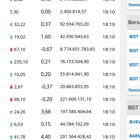
Tümün
Mersin
0,00
2.450.814,57
18:10
7,30
İstanbul
Bors
0,37
92.934.703,20
18:10
32,22
İzmir
1,60
42.930.943,63
18:10
19,02
BIST 
Kars
-0,67
8.774.651.783,65
18:10
67,10
BIST 
Kastamonu
0,21
76.153.504,90
18:10
235,10
BIST 
Kayseri
0,20
55.814.941,90
18:10
10,05
BIST 
Kırklareli
-0,37
20.863.853,95
18:10
2,67
Tümün
Kırşehir
-0,20
221.606.131,10
18:10
98,10
BIST 
3,68
Kocaeli
197.580.404,64
18:10
24,26
BUR
0,15
44.784.102,09
18:10
Konya
6,53
4,40
BAR
201.564.428,42
18:10
41,78
Kütahya