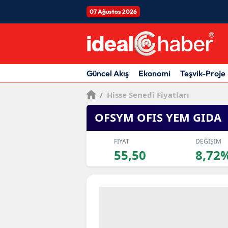
07 Ağustos 2026
Güncel Akış
Ekonomi
Teşvik-Proje
/
Hisse Senedi Fiyatları
OFSYM OFIS YEM GIDA
FİYAT
DEĞİŞİM
55,50
8,72