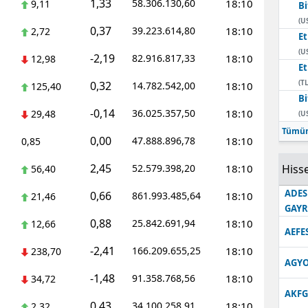
1,33
58.306.130,60
18:10
9,11
Bi
Edirne
(U
0,37
39.223.614,80
18:10
2,72
E
Elazığ
(U
-2,19
82.916.817,33
18:10
12,98
E
Erzincan
(TL
0,32
14.782.542,00
18:10
125,40
Bi
Erzurum
-0,14
36.025.357,50
18:10
29,48
(U
Eskişehir
Tümün
0,00
47.888.896,78
18:10
0,85
Gaziantep
2,45
52.579.398,20
18:10
Hisse
56,40
Giresun
ADES
0,66
861.993.485,64
18:10
21,46
GAY
Gümüşhane
0,88
25.842.691,94
18:10
12,66
AEFE
Hakkari
-2,41
166.209.655,25
18:10
238,70
AGYO
Hatay
-1,48
91.358.768,56
18:10
34,72
AKFG
Isparta
0,43
34.100.258,91
18:10
2,32