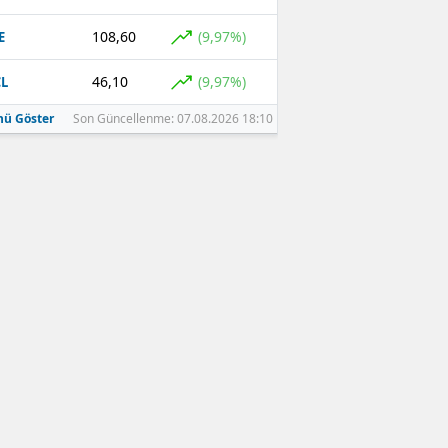
108,60
(9,97%)
E
46,10
(9,97%)
L
ü Göster
Son Güncellenme: 07.08.2026 18:10