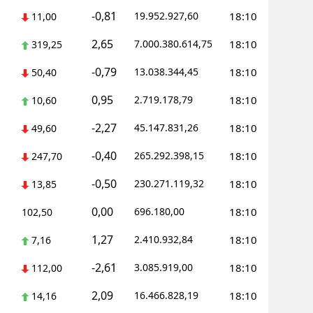
-0,81
19.952.927,60
18:10
11,00
Yalova
2,65
7.000.380.614,75
18:10
319,25
Karabük
-0,79
13.038.344,45
18:10
50,40
Kilis
0,95
2.719.178,79
18:10
10,60
Osmaniye
-2,27
45.147.831,26
18:10
49,60
Düzce
-0,40
265.292.398,15
18:10
247,70
-0,50
230.271.119,32
18:10
13,85
0,00
696.180,00
18:10
102,50
1,27
2.410.932,84
18:10
7,16
-2,61
3.085.919,00
18:10
112,00
2,09
16.466.828,19
18:10
14,16