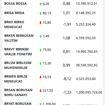
0,48
BOSSA BOSSA
13.780.912,01
6,26
1,01
BRISA BRISA
8.148.392,25
80,15
BRKO BIRKO
10,80
-1,91
5.252.324,49
MENSUCAT
BRKSN BERKOSAN
7,49
1,08
6.559.592,03
YALITIM
BRKVY BIRIKIM
75,00
0,81
14.960.760,65
VARLIK YONETIM
BRLSM BIRLESIM
15,30
0,99
38.536.592,92
MUHENDISLIK
BRMEN BIRLIK
16,53
-8,12
4.325.053,60
MENSUCAT
BRSAN BORUSAN
521,50
-1,23
1.200.095.729,00
BORU SANAYI
BRYAT BORUSAN
1.709,00