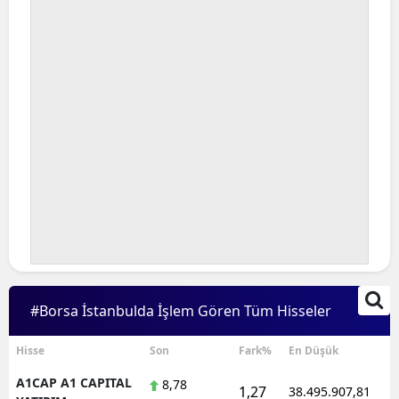
Bilecik
Bingöl
Bitlis
Bolu
Burdur
Bursa
Çanakkale
Çankırı
#Borsa İstanbulda İşlem Gören Tüm Hisseler
Çorum
Denizli
Hisse
Son
Fark%
En Düşük
A1CAP A1 CAPITAL
8,78
Diyarbakır
1,27
38.495.907,81