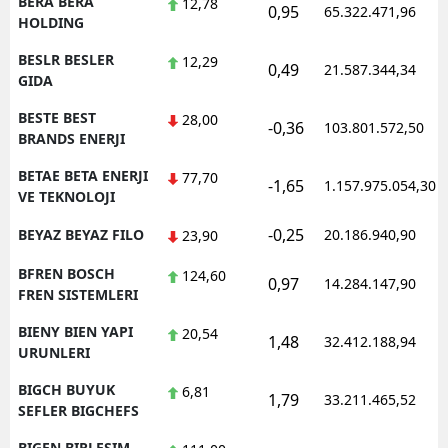
BERA BERA
12,78
0,95
65.322.471,96
HOLDING
BESLR BESLER
12,29
0,49
21.587.344,34
GIDA
BESTE BEST
28,00
-0,36
103.801.572,50
BRANDS ENERJI
BETAE BETA ENERJI
77,70
-1,65
1.157.975.054,30
VE TEKNOLOJI
-0,25
BEYAZ BEYAZ FILO
20.186.940,90
23,90
BFREN BOSCH
124,60
0,97
14.284.147,90
FREN SISTEMLERI
BIENY BIEN YAPI
20,54
1,48
32.412.188,94
URUNLERI
BIGCH BUYUK
6,81
1,79
33.211.465,52
SEFLER BIGCHEFS
BIGEN BIRLESIM