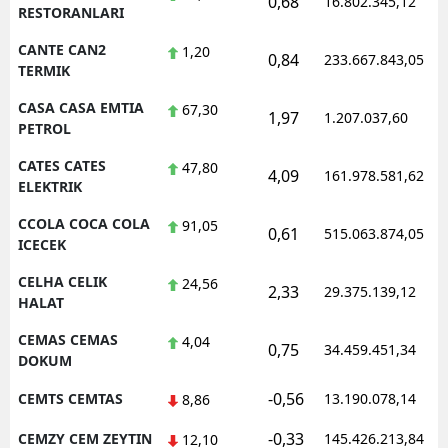
0,68
16.802.345,12
RESTORANLARI
CANTE CAN2
1,20
0,84
233.667.843,05
TERMIK
CASA CASA EMTIA
67,30
1,97
1.207.037,60
PETROL
CATES CATES
47,80
4,09
161.978.581,62
ELEKTRIK
CCOLA COCA COLA
91,05
0,61
515.063.874,05
ICECEK
CELHA CELIK
24,56
2,33
29.375.139,12
HALAT
CEMAS CEMAS
4,04
0,75
34.459.451,34
DOKUM
-0,56
CEMTS CEMTAS
13.190.078,14
8,86
-0,33
CEMZY CEM ZEYTIN
145.426.213,84
12,10