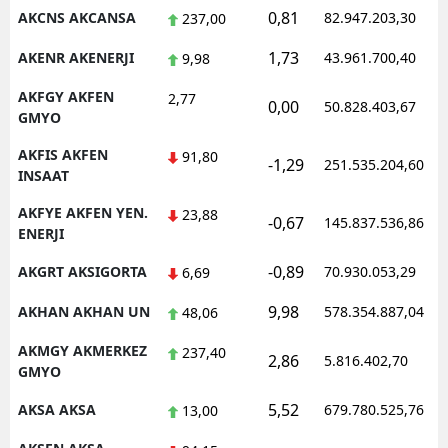
0,81
AKCNS AKCANSA
82.947.203,30
237,00
Malatya
1,73
AKENR AKENERJI
43.961.700,40
9,98
Manisa
AKFGY AKFEN
2,77
0,00
50.828.403,67
Kahramanmaraş
GMYO
Mardin
AKFIS AKFEN
91,80
-1,29
251.535.204,60
INSAAT
Muğla
AKFYE AKFEN YEN.
23,88
-0,67
145.837.536,86
ENERJI
Muş
-0,89
AKGRT AKSIGORTA
70.930.053,29
6,69
Nevşehir
9,98
AKHAN AKHAN UN
578.354.887,04
48,06
Niğde
AKMGY AKMERKEZ
237,40
Ordu
2,86
5.816.402,70
GMYO
Rize
5,52
AKSA AKSA
679.780.525,76
13,00
Sakarya