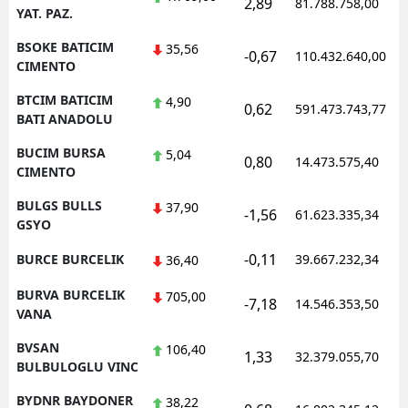
2,89
81.788.758,00
YAT. PAZ.
BSOKE BATICIM
35,56
-0,67
110.432.640,00
CIMENTO
BTCIM BATICIM
4,90
0,62
591.473.743,77
BATI ANADOLU
BUCIM BURSA
5,04
0,80
14.473.575,40
CIMENTO
BULGS BULLS
37,90
-1,56
61.623.335,34
GSYO
-0,11
BURCE BURCELIK
39.667.232,34
36,40
BURVA BURCELIK
705,00
-7,18
14.546.353,50
VANA
BVSAN
106,40
1,33
32.379.055,70
BULBULOGLU VINC
BYDNR BAYDONER
38,22