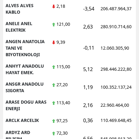
ALVES ALVES
2,18
-3,54
206.487.964,37
KABLO
Yalova
ANELE ANEL
121,00
Karabük
2,63
280.910.714,60
ELEKTRIK
Kilis
ANGEN ANATOLIA
9,39
-0,11
TANI VE
12.060.305,90
Osmaniye
BIYOTEKNOLOJI
Düzce
ANHYT ANADOLU
115,00
5,12
298.446.222,80
HAYAT EMEK.
ANSGR ANADOLU
27,20
1,19
100.352.137,24
SIGORTA
ARASE DOGU ARAS
113,40
2,16
22.960.464,00
ENERJI
0,36
ARCLK ARCELIK
110.469.648,45
97,25
ARDYZ ARD
72,30
6,56
BILISIM
545.908.913,20