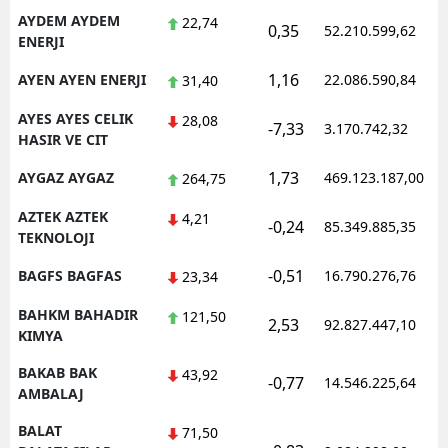
AYDEM AYDEM
22,74
0,35
52.210.599,62
ENERJI
1,16
AYEN AYEN ENERJI
22.086.590,84
31,40
AYES AYES CELIK
28,08
-7,33
3.170.742,32
HASIR VE CIT
1,73
AYGAZ AYGAZ
469.123.187,00
264,75
AZTEK AZTEK
4,21
-0,24
85.349.885,35
TEKNOLOJI
-0,51
BAGFS BAGFAS
16.790.276,76
23,34
BAHKM BAHADIR
121,50
2,53
92.827.447,10
KIMYA
BAKAB BAK
43,92
-0,77
14.546.225,64
AMBALAJ
BALAT
71,50