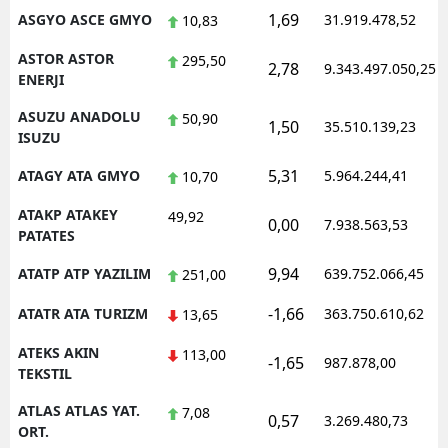
1,69
ASGYO ASCE GMYO
31.919.478,52
10,83
ASTOR ASTOR
295,50
2,78
9.343.497.050,25
ENERJI
ASUZU ANADOLU
50,90
1,50
35.510.139,23
ISUZU
5,31
ATAGY ATA GMYO
5.964.244,41
10,70
ATAKP ATAKEY
49,92
0,00
7.938.563,53
PATATES
9,94
ATATP ATP YAZILIM
639.752.066,45
251,00
-1,66
ATATR ATA TURIZM
363.750.610,62
13,65
ATEKS AKIN
113,00
-1,65
987.878,00
TEKSTIL
ATLAS ATLAS YAT.
7,08
0,57
3.269.480,73
ORT.