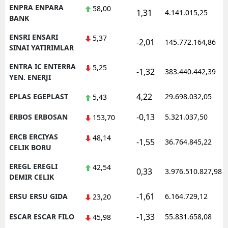
ENPRA ENPARA
58,00
1,31
4.141.015,25
BANK
ENSRI ENSARI
5,37
-2,01
145.772.164,86
SINAI YATIRIMLAR
ENTRA IC ENTERRA
5,25
-1,32
383.440.442,39
YEN. ENERJI
4,22
EPLAS EGEPLAST
29.698.032,05
5,43
-0,13
ERBOS ERBOSAN
5.321.037,50
153,70
ERCB ERCIYAS
48,14
-1,55
36.764.845,22
CELIK BORU
EREGL EREGLI
42,54
0,33
3.976.510.827,98
DEMIR CELIK
-1,61
ERSU ERSU GIDA
6.164.729,12
23,20
-1,33
ESCAR ESCAR FILO
55.831.658,08
45,98