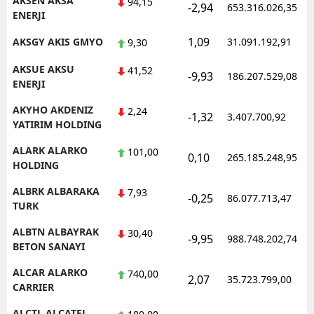
AKSEN AKSA
94,15
-2,94
653.316.026,35
ENERJI
Samsun
1,09
AKSGY AKIS GMYO
31.091.192,91
9,30
Siirt
AKSUE AKSU
41,52
-9,93
186.207.529,08
Sinop
ENERJI
AKYHO AKDENIZ
Sivas
2,24
-1,32
3.407.700,92
YATIRIM HOLDING
Tekirdağ
ALARK ALARKO
101,00
0,10
265.185.248,95
HOLDING
Tokat
ALBRK ALBARAKA
7,93
Trabzon
-0,25
86.077.713,47
TURK
Tunceli
ALBTN ALBAYRAK
30,40
-9,95
988.748.202,74
BETON SANAYI
Şanlıurfa
ALCAR ALARKO
740,00
2,07
35.723.799,00
Uşak
CARRIER
Van
ALCTL ALCATEL