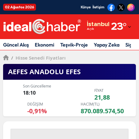
02 Ağustos 2026
Künye
İletişim
Adana
İstanbul
23
°
Açık
Adıyaman
Afyonkarahisar
Güncel Akış
Ekonomi
Teşvik-Proje
Yapay Zeka
Sigor
Ağrı
/
Hisse Senedi Fiyatları
Amasya
AEFES ANADOLU EFES
Ankara
Son Güncelleme
FİYAT
18:10
Antalya
21,88
DEĞİŞİM
HACİM(TL)
Artvin
-0,91%
870.089.574,50
Aydın
Balıkesir