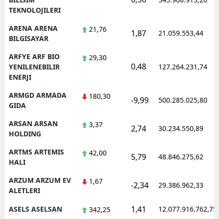
TEKNOLOJILERI
ARENA ARENA
21,76
1,87
21.059.553,44
BILGISAYAR
ARFYE ARF BIO
29,30
0,48
YENILENEBILIR
127.264.231,74
ENERJI
ARMGD ARMADA
180,30
-9,99
500.285.025,80
GIDA
ARSAN ARSAN
3,37
2,74
30.234.550,89
HOLDING
ARTMS ARTEMIS
42,00
5,79
48.846.275,62
HALI
ARZUM ARZUM EV
1,67
-2,34
29.386.962,33
ALETLERI
1,41
ASELS ASELSAN
12.077.916.762,75
342,25