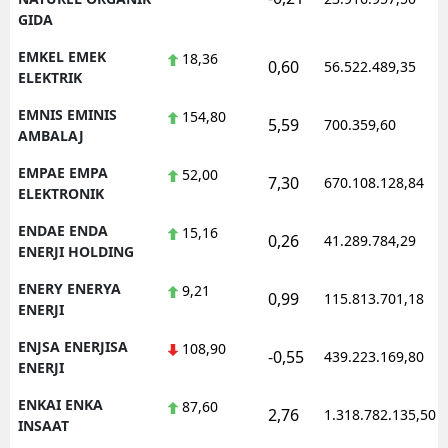
GIDA
EMKEL EMEK
18,36
0,60
56.522.489,35
ELEKTRIK
EMNIS EMINIS
154,80
5,59
700.359,60
AMBALAJ
EMPAE EMPA
52,00
7,30
670.108.128,84
ELEKTRONIK
ENDAE ENDA
15,16
0,26
41.289.784,29
ENERJI HOLDING
ENERY ENERYA
9,21
0,99
115.813.701,18
ENERJI
ENJSA ENERJISA
108,90
-0,55
439.223.169,80
ENERJI
ENKAI ENKA
87,60
2,76
1.318.782.135,50
INSAAT