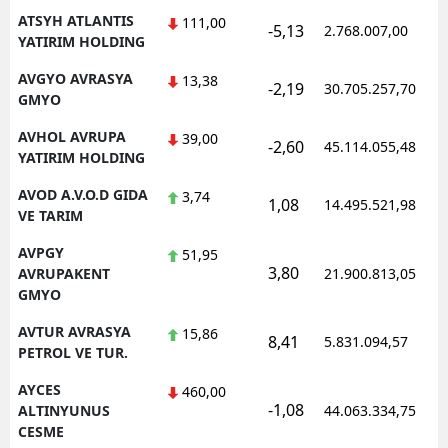
ATSYH ATLANTIS
111,00
-5,13
2.768.007,00
YATIRIM HOLDING
AVGYO AVRASYA
13,38
-2,19
30.705.257,70
GMYO
AVHOL AVRUPA
39,00
-2,60
45.114.055,48
YATIRIM HOLDING
AVOD A.V.O.D GIDA
3,74
1,08
14.495.521,98
VE TARIM
AVPGY
51,95
3,80
AVRUPAKENT
21.900.813,05
GMYO
AVTUR AVRASYA
15,86
8,41
5.831.094,57
PETROL VE TUR.
AYCES
460,00
-1,08
ALTINYUNUS
44.063.334,75
CESME