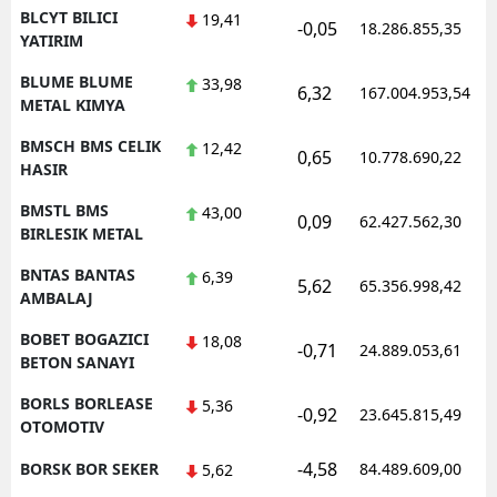
BLCYT BILICI
19,41
-0,05
18.286.855,35
YATIRIM
BLUME BLUME
33,98
6,32
167.004.953,54
METAL KIMYA
BMSCH BMS CELIK
12,42
0,65
10.778.690,22
HASIR
BMSTL BMS
43,00
0,09
62.427.562,30
BIRLESIK METAL
BNTAS BANTAS
6,39
5,62
65.356.998,42
AMBALAJ
BOBET BOGAZICI
18,08
-0,71
24.889.053,61
BETON SANAYI
BORLS BORLEASE
5,36
-0,92
23.645.815,49
OTOMOTIV
-4,58
BORSK BOR SEKER
84.489.609,00
5,62