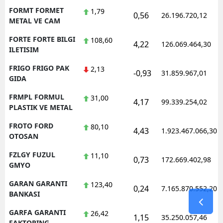
FORMT FORMET
1,79
0,56
26.196.720,12
METAL VE CAM
FORTE FORTE BILGI
108,60
4,22
126.069.464,30
ILETISIM
FRIGO FRIGO PAK
2,13
-0,93
31.859.967,01
GIDA
FRMPL FORMUL
31,00
4,17
99.339.254,02
PLASTIK VE METAL
FROTO FORD
80,10
4,43
1.923.467.066,30
OTOSAN
FZLGY FUZUL
11,10
0,73
172.669.402,98
GMYO
GARAN GARANTI
123,40
0,24
7.165.870.552,20
BANKASI
GARFA GARANTI
26,42
1,15
35.250.057,46
FAKTORING