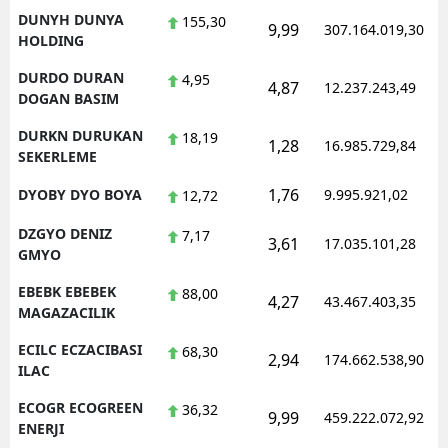
DUNYH DUNYA
155,30
9,99
307.164.019,30
HOLDING
DURDO DURAN
4,95
4,87
12.237.243,49
DOGAN BASIM
DURKN DURUKAN
18,19
1,28
16.985.729,84
SEKERLEME
1,76
DYOBY DYO BOYA
9.995.921,02
12,72
DZGYO DENIZ
7,17
3,61
17.035.101,28
GMYO
EBEBK EBEBEK
88,00
4,27
43.467.403,35
MAGAZACILIK
ECILC ECZACIBASI
68,30
2,94
174.662.538,90
ILAC
ECOGR ECOGREEN
36,32
9,99
459.222.072,92
ENERJI