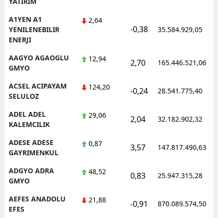
YATIRIM
Edirne
A1YEN A1
2,64
-0,38
YENILENEBILIR
35.584.929,05
Elazığ
ENERJI
Erzincan
AAGYO AGAOGLU
12,94
2,70
165.446.521,06
GMYO
Erzurum
ACSEL ACIPAYAM
124,20
-0,24
28.541.775,40
Eskişehir
SELULOZ
Gaziantep
ADEL ADEL
29,06
2,04
32.182.902,32
KALEMCILIK
Giresun
ADESE ADESE
0,87
3,57
147.817.490,63
Gümüşhane
GAYRIMENKUL
ADGYO ADRA
48,52
Hakkari
0,83
25.947.315,28
GMYO
Hatay
AEFES ANADOLU
21,88
-0,91
870.089.574,50
EFES
Isparta