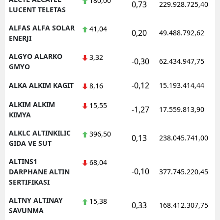
180,00
0,73
229.928.725,40
LUCENT TELETAS
Yozgat
ALFAS ALFA SOLAR
41,04
0,20
49.488.792,62
ENERJI
Zonguldak
ALGYO ALARKO
3,32
Aksaray
-0,30
62.434.947,75
GMYO
Bayburt
-0,12
ALKA ALKIM KAGIT
15.193.414,44
8,16
Karaman
ALKIM ALKIM
15,55
-1,27
17.559.813,90
KIMYA
Kırıkkale
ALKLC ALTINKILIC
396,50
0,13
238.045.741,00
Batman
GIDA VE SUT
Şırnak
ALTINS1
68,04
-0,10
DARPHANE ALTIN
377.745.220,45
Bartın
SERTIFIKASI
Ardahan
ALTNY ALTINAY
15,38
0,33
168.412.307,75
SAVUNMA
Iğdır