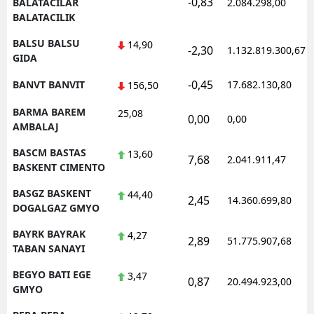
-0,83
BALATACILAR
2.084.298,00
BALATACILIK
BALSU BALSU
14,90
-2,30
1.132.819.300,67
GIDA
-0,45
BANVT BANVIT
17.682.130,80
156,50
BARMA BAREM
25,08
0,00
0,00
AMBALAJ
BASCM BASTAS
13,60
7,68
2.041.911,47
BASKENT CIMENTO
BASGZ BASKENT
44,40
2,45
14.360.699,80
DOGALGAZ GMYO
BAYRK BAYRAK
4,27
2,89
51.775.907,68
TABAN SANAYI
BEGYO BATI EGE
3,47
0,87
20.494.923,00
GMYO