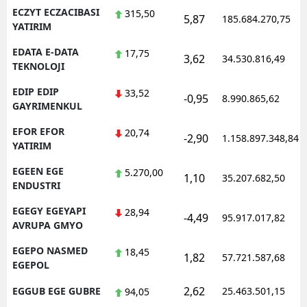
ECZYT ECZACIBASI
315,50
5,87
185.684.270,75
YATIRIM
EDATA E-DATA
17,75
3,62
34.530.816,49
TEKNOLOJI
EDIP EDIP
33,52
-0,95
8.990.865,62
GAYRIMENKUL
EFOR EFOR
20,74
-2,90
1.158.897.348,84
YATIRIM
EGEEN EGE
5.270,00
1,10
35.207.682,50
ENDUSTRI
EGEGY EGEYAPI
28,94
-4,49
95.917.017,82
AVRUPA GMYO
EGEPO NASMED
18,45
1,82
57.721.587,68
EGEPOL
2,62
EGGUB EGE GUBRE
25.463.501,15
94,05