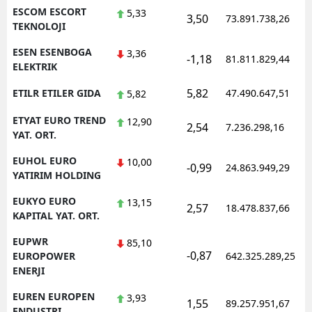
ESCOM ESCORT
5,33
3,50
73.891.738,26
TEKNOLOJI
ESEN ESENBOGA
3,36
-1,18
81.811.829,44
ELEKTRIK
5,82
ETILR ETILER GIDA
47.490.647,51
5,82
ETYAT EURO TREND
12,90
2,54
7.236.298,16
YAT. ORT.
EUHOL EURO
10,00
-0,99
24.863.949,29
YATIRIM HOLDING
EUKYO EURO
13,15
2,57
18.478.837,66
KAPITAL YAT. ORT.
EUPWR
85,10
-0,87
EUROPOWER
642.325.289,25
ENERJI
EUREN EUROPEN
3,93
1,55
89.257.951,67
ENDUSTRI