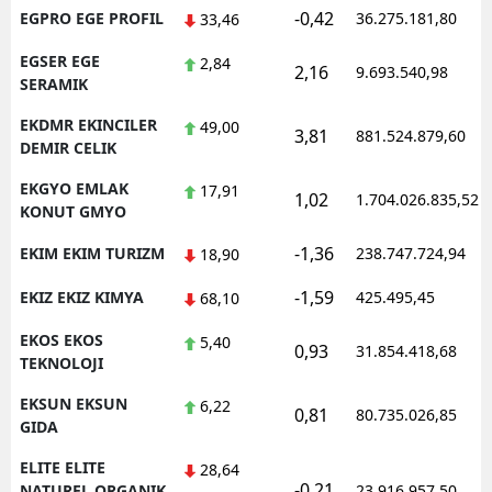
-0,42
EGPRO EGE PROFIL
36.275.181,80
33,46
EGSER EGE
2,84
2,16
9.693.540,98
SERAMIK
EKDMR EKINCILER
49,00
3,81
881.524.879,60
DEMIR CELIK
EKGYO EMLAK
17,91
1,02
1.704.026.835,52
KONUT GMYO
-1,36
EKIM EKIM TURIZM
238.747.724,94
18,90
-1,59
EKIZ EKIZ KIMYA
425.495,45
68,10
EKOS EKOS
5,40
0,93
31.854.418,68
TEKNOLOJI
EKSUN EKSUN
6,22
0,81
80.735.026,85
GIDA
ELITE ELITE
28,64
-0,21
NATUREL ORGANIK
23.916.957,50