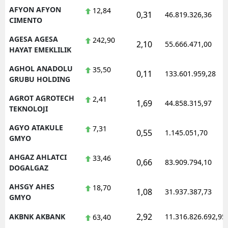
AFYON AFYON
12,84
0,31
Mersin
46.819.326,36
CIMENTO
İstanbul
AGESA AGESA
242,90
2,10
55.666.471,00
HAYAT EMEKLILIK
İzmir
AGHOL ANADOLU
35,50
0,11
133.601.959,28
Kars
GRUBU HOLDING
Kastamonu
AGROT AGROTECH
2,41
1,69
44.858.315,97
TEKNOLOJI
Kayseri
AGYO ATAKULE
7,31
0,55
1.145.051,70
GMYO
Kırklareli
AHGAZ AHLATCI
33,46
Kırşehir
0,66
83.909.794,10
DOGALGAZ
Kocaeli
AHSGY AHES
18,70
1,08
31.937.387,73
GMYO
Konya
2,92
AKBNK AKBANK
11.316.826.692,95
63,40
Kütahya