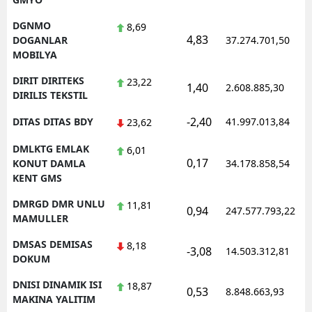
DGNMO
8,69
4,83
DOGANLAR
37.274.701,50
MOBILYA
DIRIT DIRITEKS
23,22
1,40
2.608.885,30
DIRILIS TEKSTIL
-2,40
DITAS DITAS BDY
41.997.013,84
23,62
DMLKTG EMLAK
6,01
0,17
KONUT DAMLA
34.178.858,54
KENT GMS
DMRGD DMR UNLU
11,81
0,94
247.577.793,22
MAMULLER
DMSAS DEMISAS
8,18
-3,08
14.503.312,81
DOKUM
DNISI DINAMIK ISI
18,87
0,53
8.848.663,93
MAKINA YALITIM