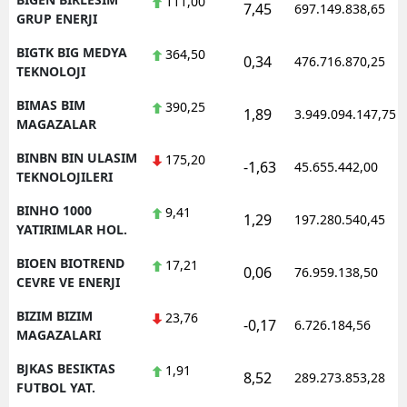
111,00
7,45
697.149.838,65
GRUP ENERJI
BIGTK BIG MEDYA
364,50
0,34
476.716.870,25
TEKNOLOJI
BIMAS BIM
390,25
1,89
3.949.094.147,75
MAGAZALAR
BINBN BIN ULASIM
175,20
-1,63
45.655.442,00
TEKNOLOJILERI
BINHO 1000
9,41
1,29
197.280.540,45
YATIRIMLAR HOL.
BIOEN BIOTREND
17,21
0,06
76.959.138,50
CEVRE VE ENERJI
BIZIM BIZIM
23,76
-0,17
6.726.184,56
MAGAZALARI
BJKAS BESIKTAS
1,91
8,52
289.273.853,28
FUTBOL YAT.