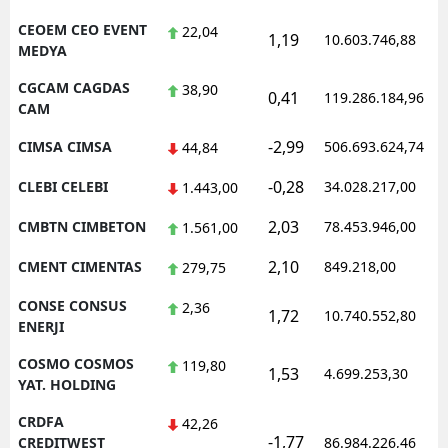
CEOEM CEO EVENT
22,04
1,19
10.603.746,88
MEDYA
CGCAM CAGDAS
38,90
0,41
119.286.184,96
CAM
-2,99
CIMSA CIMSA
506.693.624,74
44,84
-0,28
CLEBI CELEBI
34.028.217,00
1.443,00
2,03
CMBTN CIMBETON
78.453.946,00
1.561,00
2,10
CMENT CIMENTAS
849.218,00
279,75
CONSE CONSUS
2,36
1,72
10.740.552,80
ENERJI
COSMO COSMOS
119,80
1,53
4.699.253,30
YAT. HOLDING
CRDFA
42,26
-1,77
CREDITWEST
86.984.226,46