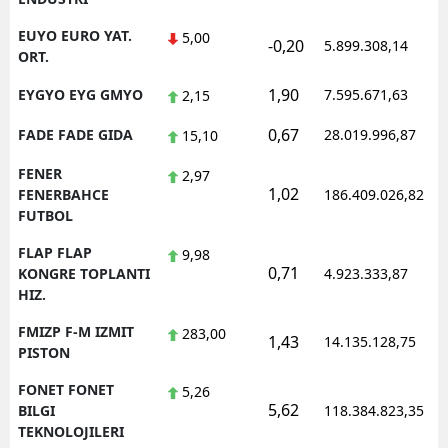
EUYO EURO YAT.
5,00
-0,20
5.899.308,14
ORT.
1,90
EYGYO EYG GMYO
7.595.671,63
2,15
0,67
FADE FADE GIDA
28.019.996,87
15,10
FENER
2,97
1,02
FENERBAHCE
186.409.026,82
FUTBOL
FLAP FLAP
9,98
0,71
KONGRE TOPLANTI
4.923.333,87
HIZ.
FMIZP F-M IZMIT
283,00
1,43
14.135.128,75
PISTON
FONET FONET
5,26
5,62
BILGI
118.384.823,35
TEKNOLOJILERI