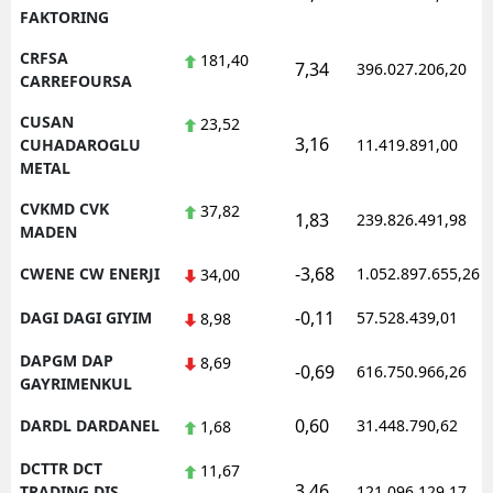
FAKTORING
CRFSA
181,40
7,34
396.027.206,20
CARREFOURSA
CUSAN
23,52
3,16
CUHADAROGLU
11.419.891,00
METAL
CVKMD CVK
37,82
1,83
239.826.491,98
MADEN
-3,68
CWENE CW ENERJI
1.052.897.655,26
34,00
-0,11
DAGI DAGI GIYIM
57.528.439,01
8,98
DAPGM DAP
8,69
-0,69
616.750.966,26
GAYRIMENKUL
0,60
DARDL DARDANEL
31.448.790,62
1,68
DCTTR DCT
11,67
3,46
TRADING DIS
121.096.129,17