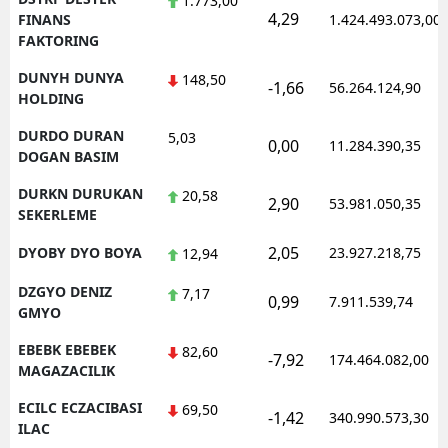
1.773,00
4,29
FINANS
1.424.493.073,00
FAKTORING
DUNYH DUNYA
148,50
-1,66
56.264.124,90
HOLDING
DURDO DURAN
5,03
0,00
11.284.390,35
DOGAN BASIM
DURKN DURUKAN
20,58
2,90
53.981.050,35
SEKERLEME
2,05
DYOBY DYO BOYA
23.927.218,75
12,94
DZGYO DENIZ
7,17
0,99
7.911.539,74
GMYO
EBEBK EBEBEK
82,60
-7,92
174.464.082,00
MAGAZACILIK
ECILC ECZACIBASI
69,50
-1,42
340.990.573,30
ILAC