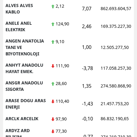
ALVES ALVES
2,12
7,07
862.693.604,57
KABLO
Yalova
ANELE ANEL
124,90
Karabük
2,46
169.375.227,30
ELEKTRIK
Kilis
ANGEN ANATOLIA
9,10
1,00
TANI VE
12.505.277,50
Osmaniye
BIYOTEKNOLOJI
Düzce
ANHYT ANADOLU
111,90
-3,78
117.058.257,30
HAYAT EMEK.
ANSGR ANADOLU
28,60
1,35
274.580.868,90
SIGORTA
ARASE DOGU ARAS
110,40
-1,43
21.457.753,20
ENERJI
-0,10
ARCLK ARCELIK
86.832.190,65
97,90
ARDYZ ARD
77,30
-0,77
BILISIM
274.219.710,30