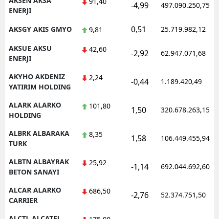
AKSEN AKSA
91,40
-4,99
497.090.250,75
ENERJI
Samsun
0,51
AKSGY AKIS GMYO
25.719.982,12
9,81
Siirt
AKSUE AKSU
42,60
-2,92
62.947.071,68
Sinop
ENERJI
AKYHO AKDENIZ
Sivas
2,24
-0,44
1.189.420,49
YATIRIM HOLDING
Tekirdağ
ALARK ALARKO
101,80
1,50
320.678.263,15
HOLDING
Tokat
ALBRK ALBARAKA
8,35
Trabzon
1,58
106.449.455,94
TURK
Tunceli
ALBTN ALBAYRAK
25,92
-1,14
692.044.692,60
BETON SANAYI
Şanlıurfa
ALCAR ALARKO
686,50
-2,76
52.374.751,50
Uşak
CARRIER
Van
ALCTL ALCATEL