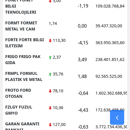
5,00
-1,19
BILGI
109.028.768,84
TEKNOLOJILERI
FORMT FORMET
1,74
0,00
39.437.320,00
METAL VE CAM
FORTE FORTE BILGI
113,30
-4,15
363.950.365,60
ILETISIM
FRIGO FRIGO PAK
2,37
3,49
238.401.851,62
GIDA
FRMPL FORMUL
35,76
1,48
92.565.525,00
PLASTIK VE METAL
FROTO FORD
78,10
-0,64
1.602.362.688,95
OTOSAN
FZLGY FUZUL
10,36
-4,43
172.638.488,80
GMYO
GARAN GARANTI
127,00
-0,63
3.772.734.436,30
BANKASI