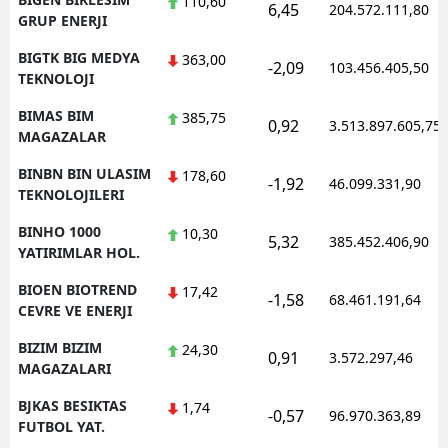
110,60
6,45
204.572.111,80
GRUP ENERJI
BIGTK BIG MEDYA
363,00
-2,09
103.456.405,50
TEKNOLOJI
BIMAS BIM
385,75
0,92
3.513.897.605,75
MAGAZALAR
BINBN BIN ULASIM
178,60
-1,92
46.099.331,90
TEKNOLOJILERI
BINHO 1000
10,30
5,32
385.452.406,90
YATIRIMLAR HOL.
BIOEN BIOTREND
17,42
-1,58
68.461.191,64
CEVRE VE ENERJI
BIZIM BIZIM
24,30
0,91
3.572.297,46
MAGAZALARI
BJKAS BESIKTAS
1,74
-0,57
96.970.363,89
FUTBOL YAT.