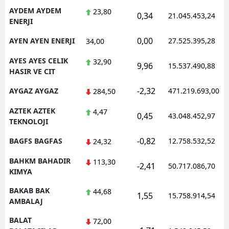
AYDEM AYDEM
23,80
0,34
21.045.453,24
ENERJI
0,00
AYEN AYEN ENERJI
27.525.395,28
34,00
AYES AYES CELIK
32,90
9,96
15.537.490,88
HASIR VE CIT
-2,32
AYGAZ AYGAZ
471.219.693,00
284,50
AZTEK AZTEK
4,47
0,45
43.048.452,97
TEKNOLOJI
-0,82
BAGFS BAGFAS
12.758.532,52
24,32
BAHKM BAHADIR
113,30
-2,41
50.717.086,70
KIMYA
BAKAB BAK
44,68
1,55
15.758.914,54
AMBALAJ
BALAT
72,00