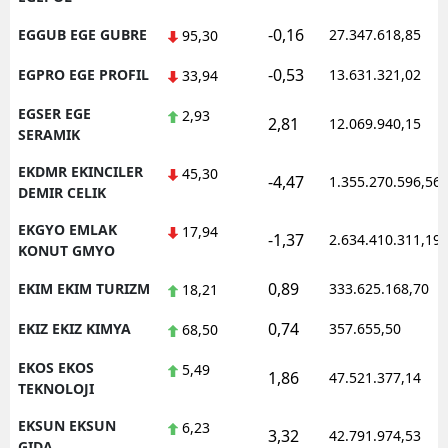
-0,16
EGGUB EGE GUBRE
27.347.618,85
95,30
-0,53
EGPRO EGE PROFIL
13.631.321,02
33,94
EGSER EGE
2,93
2,81
12.069.940,15
SERAMIK
EKDMR EKINCILER
45,30
-4,47
1.355.270.596,56
DEMIR CELIK
EKGYO EMLAK
17,94
-1,37
2.634.410.311,19
KONUT GMYO
0,89
EKIM EKIM TURIZM
333.625.168,70
18,21
0,74
EKIZ EKIZ KIMYA
357.655,50
68,50
EKOS EKOS
5,49
1,86
47.521.377,14
TEKNOLOJI
EKSUN EKSUN
6,23
3,32
42.791.974,53
GIDA