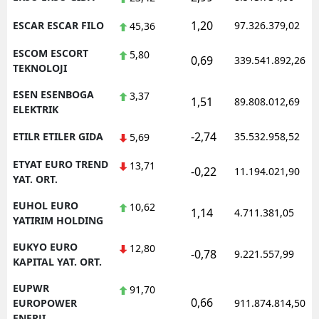
1,20
ESCAR ESCAR FILO
97.326.379,02
45,36
ESCOM ESCORT
5,80
0,69
339.541.892,26
TEKNOLOJI
ESEN ESENBOGA
3,37
1,51
89.808.012,69
ELEKTRIK
-2,74
ETILR ETILER GIDA
35.532.958,52
5,69
ETYAT EURO TREND
13,71
-0,22
11.194.021,90
YAT. ORT.
EUHOL EURO
10,62
1,14
4.711.381,05
YATIRIM HOLDING
EUKYO EURO
12,80
-0,78
9.221.557,99
KAPITAL YAT. ORT.
EUPWR
91,70
0,66
EUROPOWER
911.874.814,50
ENERJI