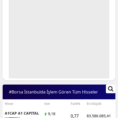
Bilecik
Bingöl
Bitlis
Bolu
Burdur
Bursa
Çanakkale
Çankırı
#Borsa İstanbulda İşlem Gören Tüm Hisseler
Çorum
Denizli
Hisse
Son
Fark%
En Düşük
A1CAP A1 CAPITAL
9,18
Diyarbakır
0,77
83.586.085,41