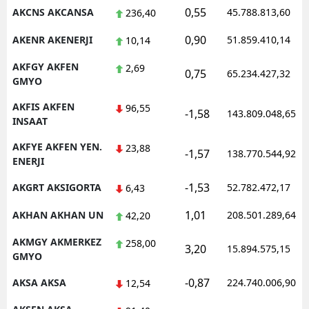
0,55
AKCNS AKCANSA
45.788.813,60
236,40
Malatya
0,90
AKENR AKENERJI
51.859.410,14
10,14
Manisa
AKFGY AKFEN
2,69
0,75
65.234.427,32
Kahramanmaraş
GMYO
Mardin
AKFIS AKFEN
96,55
-1,58
143.809.048,65
INSAAT
Muğla
AKFYE AKFEN YEN.
23,88
-1,57
138.770.544,92
ENERJI
Muş
-1,53
AKGRT AKSIGORTA
52.782.472,17
6,43
Nevşehir
1,01
AKHAN AKHAN UN
208.501.289,64
42,20
Niğde
AKMGY AKMERKEZ
258,00
Ordu
3,20
15.894.575,15
GMYO
Rize
-0,87
AKSA AKSA
224.740.006,90
12,54
Sakarya