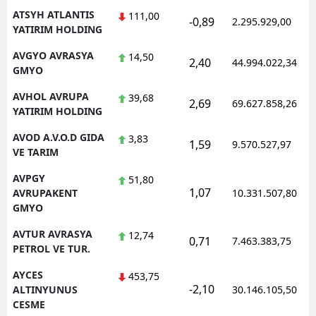
ATSYH ATLANTIS
111,00
-0,89
2.295.929,00
YATIRIM HOLDING
AVGYO AVRASYA
14,50
2,40
44.994.022,34
GMYO
AVHOL AVRUPA
39,68
2,69
69.627.858,26
YATIRIM HOLDING
AVOD A.V.O.D GIDA
3,83
1,59
9.570.527,97
VE TARIM
AVPGY
51,80
1,07
AVRUPAKENT
10.331.507,80
GMYO
AVTUR AVRASYA
12,74
0,71
7.463.383,75
PETROL VE TUR.
AYCES
453,75
-2,10
ALTINYUNUS
30.146.105,50
CESME