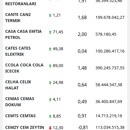
1,91
36.399.523,46
RESTORANLARI
CANTE CAN2
1,21
1,68
199.678.042,27
TERMIK
CASA CASA EMTIA
71,45
2,00
578.180,45
PETROL
CATES CATES
49,38
0,04
100.286.417,16
ELEKTRIK
CCOLA COCA COLA
89,00
1,48
390.245.737,55
ICECEK
CELHA CELIK
24,98
0,64
58.444.547,38
HALAT
CEMAS CEMAS
4,11
0,49
36.400.847,69
DOKUM
0,91
CEMTS CEMTAS
14.713.219,16
8,85
-0,81
CEMZY CEM ZEYTIN
113.034.515,38
12,30