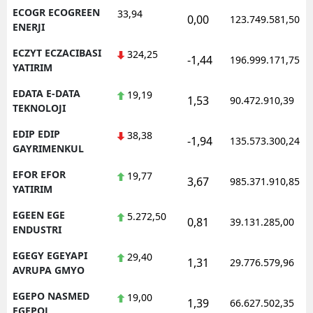
ECOGR ECOGREEN
33,94
0,00
123.749.581,50
ENERJI
ECZYT ECZACIBASI
324,25
-1,44
196.999.171,75
YATIRIM
EDATA E-DATA
19,19
1,53
90.472.910,39
TEKNOLOJI
EDIP EDIP
38,38
-1,94
135.573.300,24
GAYRIMENKUL
EFOR EFOR
19,77
3,67
985.371.910,85
YATIRIM
EGEEN EGE
5.272,50
0,81
39.131.285,00
ENDUSTRI
EGEGY EGEYAPI
29,40
1,31
29.776.579,96
AVRUPA GMYO
EGEPO NASMED
19,00
1,39
66.627.502,35
EGEPOL