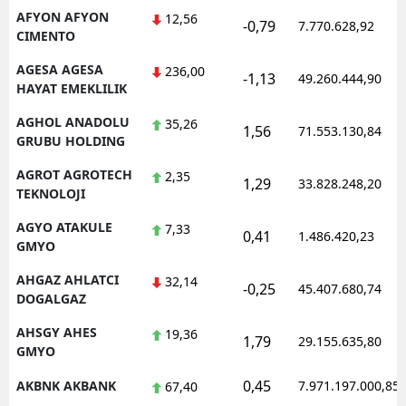
AFYON AFYON
12,56
-0,79
Mersin
7.770.628,92
CIMENTO
İstanbul
AGESA AGESA
236,00
-1,13
49.260.444,90
HAYAT EMEKLILIK
İzmir
AGHOL ANADOLU
35,26
1,56
71.553.130,84
Kars
GRUBU HOLDING
Kastamonu
AGROT AGROTECH
2,35
1,29
33.828.248,20
TEKNOLOJI
Kayseri
AGYO ATAKULE
7,33
0,41
1.486.420,23
GMYO
Kırklareli
AHGAZ AHLATCI
32,14
Kırşehir
-0,25
45.407.680,74
DOGALGAZ
Kocaeli
AHSGY AHES
19,36
1,79
29.155.635,80
GMYO
Konya
0,45
AKBNK AKBANK
7.971.197.000,85
67,40
Kütahya