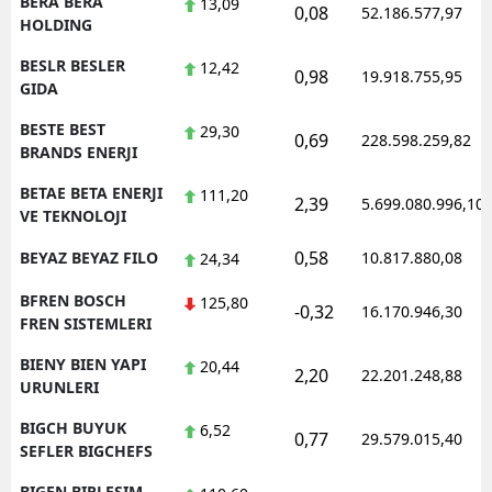
BERA BERA
13,09
0,08
52.186.577,97
HOLDING
BESLR BESLER
12,42
0,98
19.918.755,95
GIDA
BESTE BEST
29,30
0,69
228.598.259,82
BRANDS ENERJI
BETAE BETA ENERJI
111,20
2,39
5.699.080.996,10
VE TEKNOLOJI
0,58
BEYAZ BEYAZ FILO
10.817.880,08
24,34
BFREN BOSCH
125,80
-0,32
16.170.946,30
FREN SISTEMLERI
BIENY BIEN YAPI
20,44
2,20
22.201.248,88
URUNLERI
BIGCH BUYUK
6,52
0,77
29.579.015,40
SEFLER BIGCHEFS
BIGEN BIRLESIM