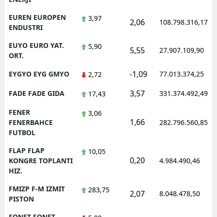
EUREN EUROPEN
3,97
2,06
108.798.316,17
ENDUSTRI
EUYO EURO YAT.
5,90
5,55
27.907.109,90
ORT.
-1,09
EYGYO EYG GMYO
77.013.374,25
2,72
3,57
FADE FADE GIDA
331.374.492,49
17,43
FENER
3,06
1,66
FENERBAHCE
282.796.560,85
FUTBOL
FLAP FLAP
10,05
0,20
KONGRE TOPLANTI
4.984.490,46
HIZ.
FMIZP F-M IZMIT
283,75
2,07
8.048.478,50
PISTON
FONET FONET