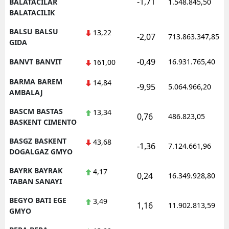
-1,71
BALATACILAR
1.548.845,50
BALATACILIK
BALSU BALSU
13,22
-2,07
713.863.347,85
GIDA
-0,49
BANVT BANVIT
16.931.765,40
161,00
BARMA BAREM
14,84
-9,95
5.064.966,20
AMBALAJ
BASCM BASTAS
13,34
0,76
486.823,05
BASKENT CIMENTO
BASGZ BASKENT
43,68
-1,36
7.124.661,96
DOGALGAZ GMYO
BAYRK BAYRAK
4,17
0,24
16.349.928,80
TABAN SANAYI
BEGYO BATI EGE
3,49
1,16
11.902.813,59
GMYO