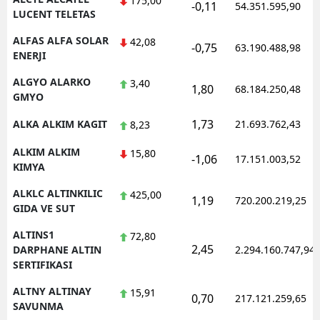
175,00
-0,11
54.351.595,90
LUCENT TELETAS
Yozgat
ALFAS ALFA SOLAR
42,08
-0,75
63.190.488,98
ENERJI
Zonguldak
ALGYO ALARKO
3,40
Aksaray
1,80
68.184.250,48
GMYO
Bayburt
1,73
ALKA ALKIM KAGIT
21.693.762,43
8,23
Karaman
ALKIM ALKIM
15,80
-1,06
17.151.003,52
KIMYA
Kırıkkale
ALKLC ALTINKILIC
425,00
1,19
720.200.219,25
Batman
GIDA VE SUT
Şırnak
ALTINS1
72,80
2,45
DARPHANE ALTIN
2.294.160.747,94
Bartın
SERTIFIKASI
Ardahan
ALTNY ALTINAY
15,91
0,70
217.121.259,65
SAVUNMA
Iğdır