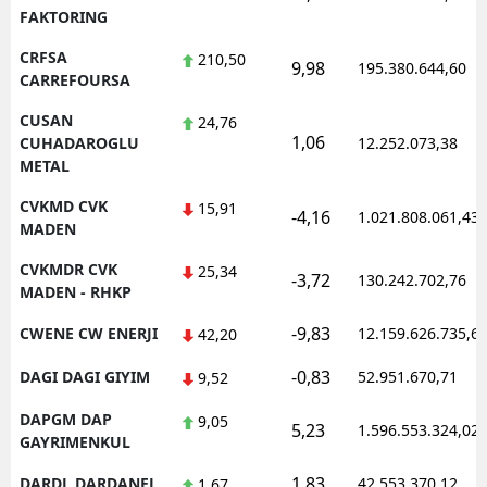
FAKTORING
CRFSA
210,50
9,98
195.380.644,60
CARREFOURSA
CUSAN
24,76
1,06
CUHADAROGLU
12.252.073,38
METAL
CVKMD CVK
15,91
-4,16
1.021.808.061,43
MADEN
CVKMDR CVK
25,34
-3,72
130.242.702,76
MADEN - RHKP
-9,83
CWENE CW ENERJI
12.159.626.735,6
42,20
-0,83
DAGI DAGI GIYIM
52.951.670,71
9,52
DAPGM DAP
9,05
5,23
1.596.553.324,02
GAYRIMENKUL
1,83
DARDL DARDANEL
42.553.370,12
1,67