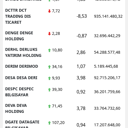
DCTTR DCT
7,72
-8,53
TRADING DIS
935.141.480,32
TICARET
DENGE DENGE
2,28
-0,87
32.696.442,29
HOLDING
DERHL DERLUKS
10,80
2,86
54.288.577,48
YATIRIM HOLDING
1,07
DERIM DERIMOD
5.189.445,68
34,16
3,98
DESA DESA DERI
92.715.206,17
9,93
DESPC DESPEC
39,30
0,92
36.201.759,66
BILGISAYAR
DEVA DEVA
71,45
3,78
33.764.732,60
HOLDING
DGATE DATAGATE
107,20
0,94
17.207.648,00
BILGISAYAR