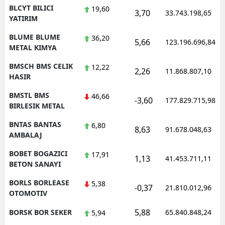
BLCYT BILICI
19,60
3,70
33.743.198,65
YATIRIM
BLUME BLUME
36,20
5,66
123.196.696,84
METAL KIMYA
BMSCH BMS CELIK
12,22
2,26
11.868.807,10
HASIR
BMSTL BMS
46,66
-3,60
177.829.715,98
BIRLESIK METAL
BNTAS BANTAS
6,80
8,63
91.678.048,63
AMBALAJ
BOBET BOGAZICI
17,91
1,13
41.453.711,11
BETON SANAYI
BORLS BORLEASE
5,38
-0,37
21.810.012,96
OTOMOTIV
5,88
BORSK BOR SEKER
65.840.848,24
5,94