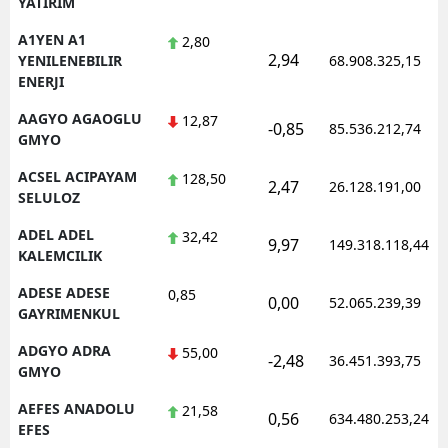
YATIRIM
Edirne
A1YEN A1
2,80
2,94
YENILENEBILIR
68.908.325,15
Elazığ
ENERJI
Erzincan
AAGYO AGAOGLU
12,87
-0,85
85.536.212,74
GMYO
Erzurum
ACSEL ACIPAYAM
128,50
2,47
26.128.191,00
Eskişehir
SELULOZ
Gaziantep
ADEL ADEL
32,42
9,97
149.318.118,44
KALEMCILIK
Giresun
ADESE ADESE
0,85
0,00
52.065.239,39
Gümüşhane
GAYRIMENKUL
ADGYO ADRA
55,00
Hakkari
-2,48
36.451.393,75
GMYO
Hatay
AEFES ANADOLU
21,58
0,56
634.480.253,24
EFES
Isparta