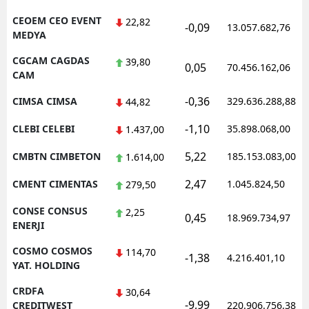
CEOEM CEO EVENT
22,82
-0,09
13.057.682,76
MEDYA
CGCAM CAGDAS
39,80
0,05
70.456.162,06
CAM
-0,36
CIMSA CIMSA
329.636.288,88
44,82
-1,10
CLEBI CELEBI
35.898.068,00
1.437,00
5,22
CMBTN CIMBETON
185.153.083,00
1.614,00
2,47
CMENT CIMENTAS
1.045.824,50
279,50
CONSE CONSUS
2,25
0,45
18.969.734,97
ENERJI
COSMO COSMOS
114,70
-1,38
4.216.401,10
YAT. HOLDING
CRDFA
30,64
-9,99
CREDITWEST
220.906.756,38