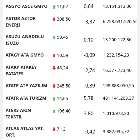
0,64
ASGYO ASCE GMYO
13.151.313,06
11,07
ASTOR ASTOR
308,50
-3,37
6.758.631.520,50
ENERJI
ASUZU ANADOLU
50,45
0,10
13.200.122,86
ISUZU
-0,09
ATAGY ATA GMYO
1.232.154,23
10,59
ATAKP ATAKEY
48,24
-2,74
16.377.723,46
PATATES
-0,89
ATATP ATP YAZILIM
198.883.050,55
245,50
5,78
ATATR ATA TURIZM
481.141.203,37
14,65
ATEKS AKIN
106,40
3,80
1.010.973,30
TEKSTIL
ATLAS ATLAS YAT.
7,13
-0,42
3.382.035,72
ORT.