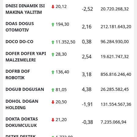
DNISI DINAMIK ISI
20,12
-2,52
20.720.268,32
MAKINA YALITIM
DOAS DOGUS
194,30
2,16
212.181.643,20
OTOMOTIV
0,38
DOCO DO-CO
96.284.930,00
11.352,50
DOFER DOFER YAPI
28,30
2,54
19.621.747,32
MALZEMELERI
DOFRB DOF
136,40
3,18
856.816.246,40
ROBOTIK
4,38
DOGUB DOGUSAN
26.285.582,45
81,05
DOHOL DOGAN
20,50
-1,91
131.554.567,36
HOLDING
DOKTA DOKTAS
21,20
-0,38
7.235.066,94
DOKUMCULUK
DSTKF DESTEK