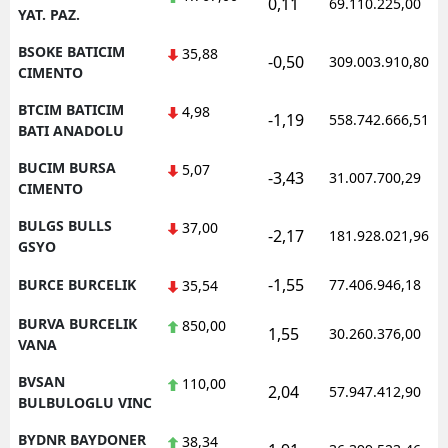
0,11
69.110.225,00
YAT. PAZ.
BSOKE BATICIM
35,88
-0,50
309.003.910,80
CIMENTO
BTCIM BATICIM
4,98
-1,19
558.742.666,51
BATI ANADOLU
BUCIM BURSA
5,07
-3,43
31.007.700,29
CIMENTO
BULGS BULLS
37,00
-2,17
181.928.021,96
GSYO
-1,55
BURCE BURCELIK
77.406.946,18
35,54
BURVA BURCELIK
850,00
1,55
30.260.376,00
VANA
BVSAN
110,00
2,04
57.947.412,90
BULBULOGLU VINC
BYDNR BAYDONER
38,34