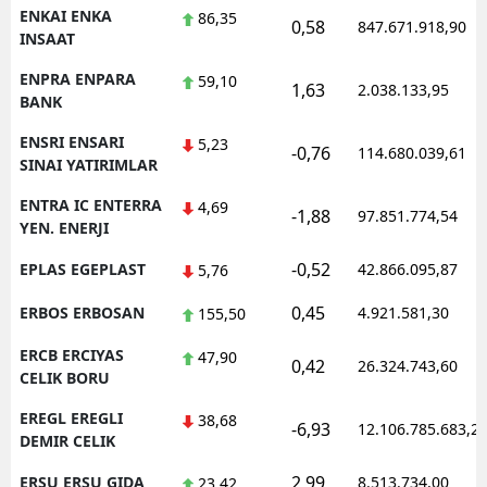
ENKAI ENKA
86,35
0,58
847.671.918,90
INSAAT
ENPRA ENPARA
59,10
1,63
2.038.133,95
BANK
ENSRI ENSARI
5,23
-0,76
114.680.039,61
SINAI YATIRIMLAR
ENTRA IC ENTERRA
4,69
-1,88
97.851.774,54
YEN. ENERJI
-0,52
EPLAS EGEPLAST
42.866.095,87
5,76
0,45
ERBOS ERBOSAN
4.921.581,30
155,50
ERCB ERCIYAS
47,90
0,42
26.324.743,60
CELIK BORU
EREGL EREGLI
38,68
-6,93
12.106.785.683,2
DEMIR CELIK
2,99
ERSU ERSU GIDA
8.513.734,00
23,42