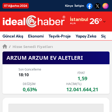
07 Ağustos 2026
Künye
İletişim
Adana
İstanbul
26
°
Açık
Adıyaman
Afyonkarahisar
Güncel Akış
Ekonomi
Teşvik-Proje
Yapay Zeka
Sigor
Ağrı
/
Hisse Senedi Fiyatları
Amasya
ARZUM ARZUM EV ALETLERI
Ankara
Son Güncelleme
FİYAT
18:10
Antalya
1,59
DEĞİŞİM
HACİM(TL)
Artvin
0,63%
12.041.644,21
Aydın
Balıkesir