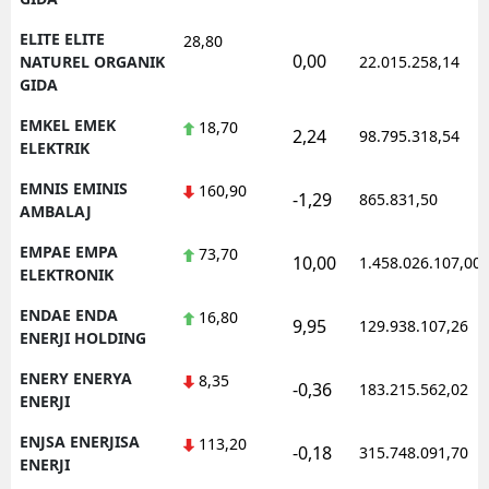
ELITE ELITE
28,80
0,00
NATUREL ORGANIK
22.015.258,14
GIDA
EMKEL EMEK
18,70
2,24
98.795.318,54
ELEKTRIK
EMNIS EMINIS
160,90
-1,29
865.831,50
AMBALAJ
EMPAE EMPA
73,70
10,00
1.458.026.107,00
ELEKTRONIK
ENDAE ENDA
16,80
9,95
129.938.107,26
ENERJI HOLDING
ENERY ENERYA
8,35
-0,36
183.215.562,02
ENERJI
ENJSA ENERJISA
113,20
-0,18
315.748.091,70
ENERJI