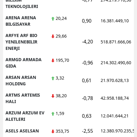
TEKNOLOJILERI
ARENA ARENA
20,24
0,90
16.381.449,10
BILGISAYAR
ARFYE ARF BIO
29,66
-4,20
YENILENEBILIR
518.871.666,06
ENERJI
ARMGD ARMADA
195,70
-0,96
214.302.490,60
GIDA
ARSAN ARSAN
3,32
0,61
21.970.628,13
HOLDING
ARTMS ARTEMIS
38,20
-0,78
42.958.188,74
HALI
ARZUM ARZUM EV
1,59
0,63
12.041.644,21
ALETLERI
-2,55
ASELS ASELSAN
12.380.970.235,5
353,75