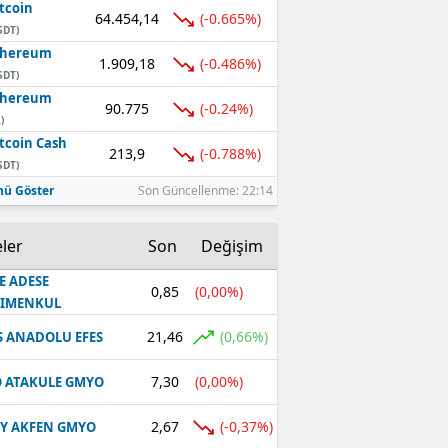
tcoin
64.454,14
(-0.665%)
SDT)
thereum
1.909,18
(-0.486%)
SDT)
thereum
90.775
(-0.24%)
)
tcoin Cash
213,9
(-0.788%)
SDT)
ü Göster
Son Güncellenme: 22:14
ler
Son
Değişim
E ADESE
0,85
(0,00%)
RIMENKUL
21,46
(0,66%)
S ANADOLU EFES
7,30
(0,00%)
 ATAKULE GMYO
2,67
(-0,37%)
Y AKFEN GMYO