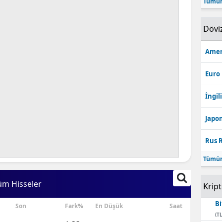
Tümün
Bilecik
Dövi
Bingöl
Bitlis
Amer
Bolu
Euro
Burdur
İngili
Bursa
Japon
Çanakkale
Rus R
Çankırı
Tümün
Çorum
üm Hisseler
Krip
Denizli
Bi
Son
Fark%
En Düşük
Saat
Diyarbakır
(TL