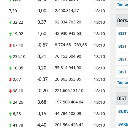
Tümün
Mersin
0,00
2.450.814,57
18:10
7,30
İstanbul
Bors
0,37
92.934.703,20
18:10
32,22
İzmir
1,60
42.930.943,63
18:10
19,02
BIST 
Kars
-0,67
8.774.651.783,65
18:10
67,10
BIST 
Kastamonu
0,21
76.153.504,90
18:10
235,10
BIST 
Kayseri
0,20
55.814.941,90
18:10
10,05
BIST 
Kırklareli
-0,37
20.863.853,95
18:10
2,67
Tümün
Kırşehir
-0,20
221.606.131,10
18:10
98,10
BIST 
3,68
Kocaeli
197.580.404,64
18:10
24,26
BUR
0,15
44.784.102,09
18:10
Konya
6,53
4,40
BAR
201.564.428,42
18:10
41,78
Kütahya