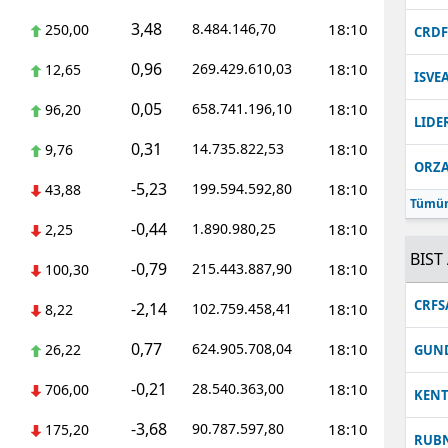
3,48
8.484.146,70
18:10
250,00
Malatya
CRD
0,96
269.429.610,03
18:10
12,65
Manisa
ISVE
0,05
658.741.196,10
18:10
96,20
Kahramanmaraş
LIDE
0,31
14.735.822,53
18:10
9,76
Mardin
ORZ
-5,23
199.594.592,80
18:10
43,88
Muğla
Tümün
-0,44
1.890.980,25
18:10
2,25
Muş
BIST 
-0,79
215.443.887,90
18:10
100,30
Nevşehir
CRFS
-2,14
102.759.458,41
18:10
8,22
Niğde
0,77
624.905.708,04
18:10
26,22
GUN
Ordu
-0,21
28.540.363,00
18:10
706,00
KEN
Rize
-3,68
90.787.597,80
18:10
175,20
RUB
Sakarya