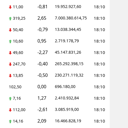
-0,81
19.952.927,60
18:10
11,00
Yalova
2,65
7.000.380.614,75
18:10
319,25
Karabük
-0,79
13.038.344,45
18:10
50,40
Kilis
0,95
2.719.178,79
18:10
10,60
Osmaniye
-2,27
45.147.831,26
18:10
49,60
Düzce
-0,40
265.292.398,15
18:10
247,70
-0,50
230.271.119,32
18:10
13,85
0,00
696.180,00
18:10
102,50
1,27
2.410.932,84
18:10
7,16
-2,61
3.085.919,00
18:10
112,00
2,09
16.466.828,19
18:10
14,16