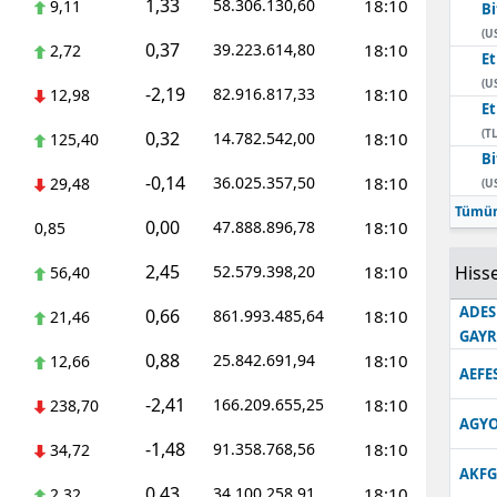
1,33
58.306.130,60
18:10
9,11
Bi
Edirne
(U
0,37
39.223.614,80
18:10
2,72
E
Elazığ
(U
-2,19
82.916.817,33
18:10
12,98
E
Erzincan
(TL
0,32
14.782.542,00
18:10
125,40
Bi
Erzurum
-0,14
36.025.357,50
18:10
29,48
(U
Eskişehir
Tümün
0,00
47.888.896,78
18:10
0,85
Gaziantep
2,45
52.579.398,20
18:10
Hisse
56,40
Giresun
ADES
0,66
861.993.485,64
18:10
21,46
GAY
Gümüşhane
0,88
25.842.691,94
18:10
12,66
AEFE
Hakkari
-2,41
166.209.655,25
18:10
238,70
AGYO
Hatay
-1,48
91.358.768,56
18:10
34,72
AKFG
Isparta
0,43
34.100.258,91
18:10
2,32