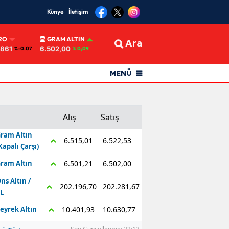
Künye
İletişim
RO
GRAM ALTIN
Ara
9861
6.502,00
%-0.07
% 0,09
MENÜ
Alış
Satış
ram Altın
6.522,53
6.515,01
Kapalı Çarşı)
6.502,00
6.501,21
ram Altın
ns Altın /
202.281,67
202.196,70
L
10.630,77
10.401,93
eyrek Altın