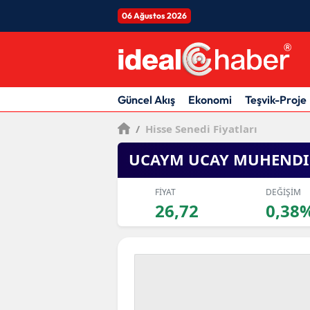
06 Ağustos 2026
Güncel Akış
Ekonomi
Teşvik-Proje
/
Hisse Senedi Fiyatları
UCAYM UCAY MUHENDI
FİYAT
DEĞİŞİM
26,72
0,38