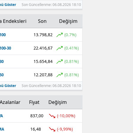
ü Göster
Son Güncellenme: 06.08.2026 18:10
a Endeksleri
Son
Değişim
13.798,82
(0.7%)
100
22.416,67
(0.41%)
100-30
15.654,84
(0.81%)
30
12.207,88
(0.81%)
50
ü Göster
Son Güncellenme: 06.08.2026 18:10
Azalanlar
Fiyat
Değişim
837,00
(-10,00%)
VA
16,48
(-9,99%)
MA