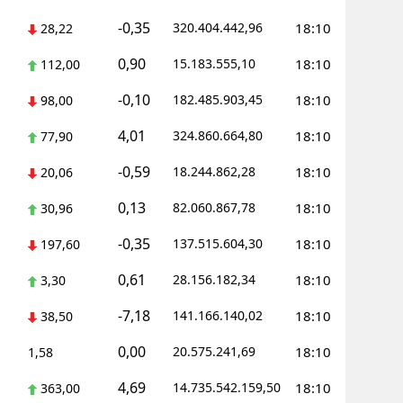
-0,35
320.404.442,96
18:10
28,22
Yozgat
0,90
15.183.555,10
18:10
112,00
Zonguldak
-0,10
182.485.903,45
18:10
98,00
Aksaray
4,01
324.860.664,80
18:10
77,90
Bayburt
-0,59
18.244.862,28
18:10
20,06
Karaman
0,13
82.060.867,78
18:10
30,96
Kırıkkale
-0,35
137.515.604,30
18:10
197,60
Batman
0,61
28.156.182,34
18:10
3,30
Şırnak
-7,18
141.166.140,02
18:10
38,50
Bartın
0,00
20.575.241,69
18:10
1,58
Ardahan
4,69
14.735.542.159,50
18:10
363,00
Iğdır