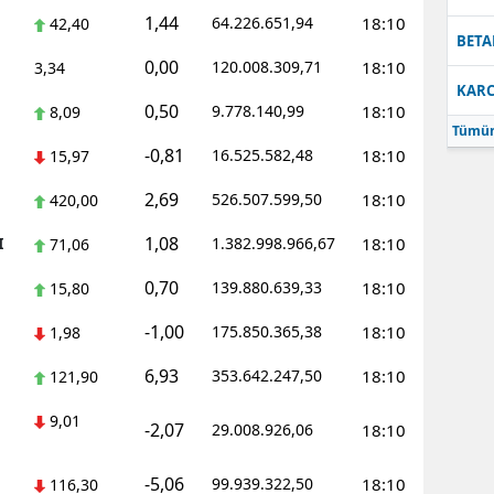
1,44
64.226.651,94
18:10
42,40
Samsun
BETA
0,00
120.008.309,71
18:10
3,34
Siirt
KARC
0,50
9.778.140,99
18:10
8,09
Sinop
Tümün
-0,81
16.525.582,48
18:10
15,97
Sivas
2,69
526.507.599,50
18:10
420,00
Tekirdağ
1,08
I
1.382.998.966,67
18:10
71,06
Tokat
0,70
139.880.639,33
18:10
15,80
Trabzon
-1,00
175.850.365,38
18:10
1,98
Tunceli
6,93
353.642.247,50
18:10
121,90
Şanlıurfa
9,01
-2,07
29.008.926,06
18:10
Uşak
-5,06
99.939.322,50
18:10
116,30
Van