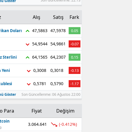
Son Güncellenme: 22:13
ü Göster
z
Alış
Satış
Fark
47,5863
47,5978
ikan Doları
0.05
54,9544
54,9861
-0.07
64,1565
64,2307
z Sterlini
0.15
0,3008
0,3018
 Yeni
-0.13
0,5781
0,5790
ublesi
-1.17
ü Göster
Son Güncellenme: 06 Ağustos 22:00
to Para
Fiyat
Değişim
tcoin
3.064.641
(-0.412%)
)