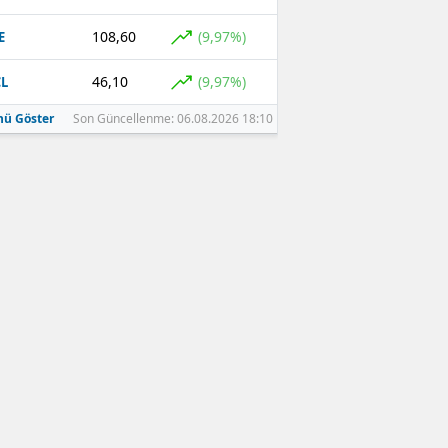
108,60
(9,97%)
E
46,10
(9,97%)
L
ü Göster
Son Güncellenme: 06.08.2026 18:10