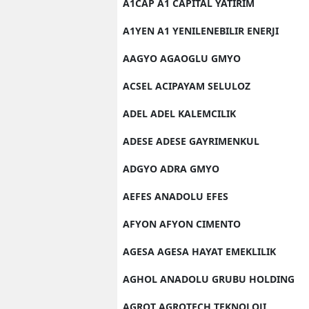
A1CAP A1 CAPITAL YATIRIM
A1YEN A1 YENILENEBILIR ENERJI
AAGYO AGAOGLU GMYO
ACSEL ACIPAYAM SELULOZ
ADEL ADEL KALEMCILIK
ADESE ADESE GAYRIMENKUL
ADGYO ADRA GMYO
AEFES ANADOLU EFES
AFYON AFYON CIMENTO
AGESA AGESA HAYAT EMEKLILIK
AGHOL ANADOLU GRUBU HOLDING
AGROT AGROTECH TEKNOLOJI