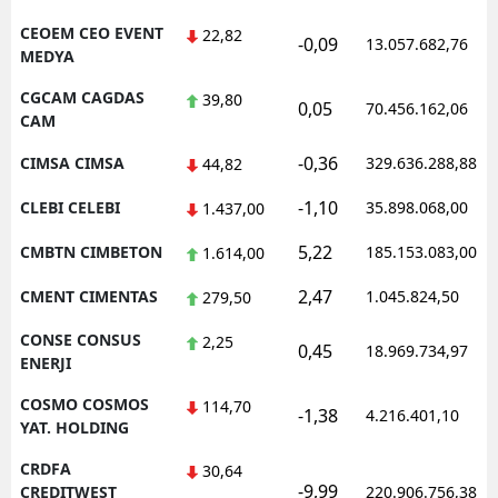
CEOEM CEO EVENT
22,82
-0,09
13.057.682,76
MEDYA
CGCAM CAGDAS
39,80
0,05
70.456.162,06
CAM
-0,36
CIMSA CIMSA
329.636.288,88
44,82
-1,10
CLEBI CELEBI
35.898.068,00
1.437,00
5,22
CMBTN CIMBETON
185.153.083,00
1.614,00
2,47
CMENT CIMENTAS
1.045.824,50
279,50
CONSE CONSUS
2,25
0,45
18.969.734,97
ENERJI
COSMO COSMOS
114,70
-1,38
4.216.401,10
YAT. HOLDING
CRDFA
30,64
-9,99
CREDITWEST
220.906.756,38