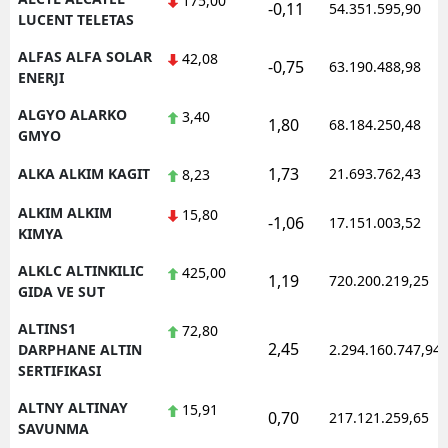
175,00
-0,11
54.351.595,90
LUCENT TELETAS
Yozgat
ALFAS ALFA SOLAR
42,08
-0,75
63.190.488,98
ENERJI
Zonguldak
ALGYO ALARKO
3,40
Aksaray
1,80
68.184.250,48
GMYO
Bayburt
1,73
ALKA ALKIM KAGIT
21.693.762,43
8,23
Karaman
ALKIM ALKIM
15,80
-1,06
17.151.003,52
KIMYA
Kırıkkale
ALKLC ALTINKILIC
425,00
1,19
720.200.219,25
Batman
GIDA VE SUT
Şırnak
ALTINS1
72,80
2,45
DARPHANE ALTIN
2.294.160.747,94
Bartın
SERTIFIKASI
Ardahan
ALTNY ALTINAY
15,91
0,70
217.121.259,65
SAVUNMA
Iğdır