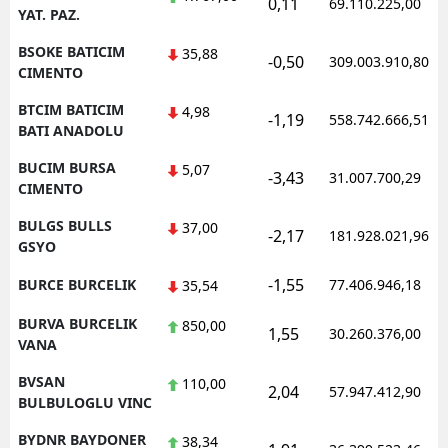
0,11
69.110.225,00
YAT. PAZ.
BSOKE BATICIM
35,88
-0,50
309.003.910,80
CIMENTO
BTCIM BATICIM
4,98
-1,19
558.742.666,51
BATI ANADOLU
BUCIM BURSA
5,07
-3,43
31.007.700,29
CIMENTO
BULGS BULLS
37,00
-2,17
181.928.021,96
GSYO
-1,55
BURCE BURCELIK
77.406.946,18
35,54
BURVA BURCELIK
850,00
1,55
30.260.376,00
VANA
BVSAN
110,00
2,04
57.947.412,90
BULBULOGLU VINC
BYDNR BAYDONER
38,34