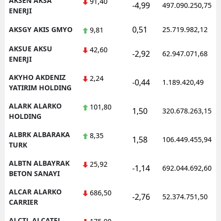
AKSEN AKSA
91,40
-4,99
497.090.250,75
ENERJI
Samsun
0,51
AKSGY AKIS GMYO
25.719.982,12
9,81
Siirt
AKSUE AKSU
42,60
-2,92
62.947.071,68
Sinop
ENERJI
AKYHO AKDENIZ
Sivas
2,24
-0,44
1.189.420,49
YATIRIM HOLDING
Tekirdağ
ALARK ALARKO
101,80
1,50
320.678.263,15
HOLDING
Tokat
ALBRK ALBARAKA
8,35
Trabzon
1,58
106.449.455,94
TURK
Tunceli
ALBTN ALBAYRAK
25,92
-1,14
692.044.692,60
BETON SANAYI
Şanlıurfa
ALCAR ALARKO
686,50
-2,76
52.374.751,50
Uşak
CARRIER
Van
ALCTL ALCATEL