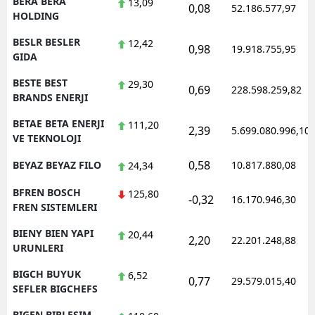
BERA BERA
13,09
0,08
52.186.577,97
HOLDING
BESLR BESLER
12,42
0,98
19.918.755,95
GIDA
BESTE BEST
29,30
0,69
228.598.259,82
BRANDS ENERJI
BETAE BETA ENERJI
111,20
2,39
5.699.080.996,10
VE TEKNOLOJI
0,58
BEYAZ BEYAZ FILO
10.817.880,08
24,34
BFREN BOSCH
125,80
-0,32
16.170.946,30
FREN SISTEMLERI
BIENY BIEN YAPI
20,44
2,20
22.201.248,88
URUNLERI
BIGCH BUYUK
6,52
0,77
29.579.015,40
SEFLER BIGCHEFS
BIGEN BIRLESIM