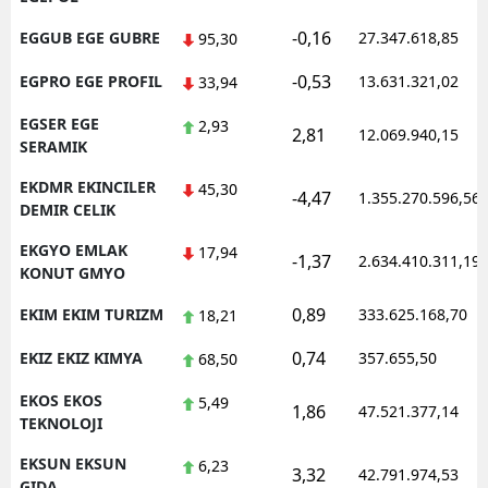
-0,16
EGGUB EGE GUBRE
27.347.618,85
95,30
-0,53
EGPRO EGE PROFIL
13.631.321,02
33,94
EGSER EGE
2,93
2,81
12.069.940,15
SERAMIK
EKDMR EKINCILER
45,30
-4,47
1.355.270.596,56
DEMIR CELIK
EKGYO EMLAK
17,94
-1,37
2.634.410.311,19
KONUT GMYO
0,89
EKIM EKIM TURIZM
333.625.168,70
18,21
0,74
EKIZ EKIZ KIMYA
357.655,50
68,50
EKOS EKOS
5,49
1,86
47.521.377,14
TEKNOLOJI
EKSUN EKSUN
6,23
3,32
42.791.974,53
GIDA