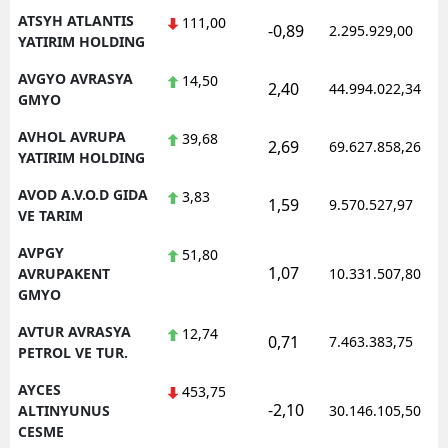
ATSYH ATLANTIS
111,00
-0,89
2.295.929,00
YATIRIM HOLDING
AVGYO AVRASYA
14,50
2,40
44.994.022,34
GMYO
AVHOL AVRUPA
39,68
2,69
69.627.858,26
YATIRIM HOLDING
AVOD A.V.O.D GIDA
3,83
1,59
9.570.527,97
VE TARIM
AVPGY
51,80
1,07
AVRUPAKENT
10.331.507,80
GMYO
AVTUR AVRASYA
12,74
0,71
7.463.383,75
PETROL VE TUR.
AYCES
453,75
-2,10
ALTINYUNUS
30.146.105,50
CESME