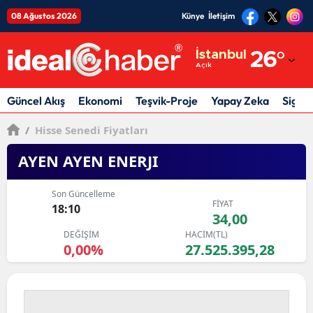
08 Ağustos 2026
Künye
İletişim
Adana
İstanbul
26
°
Açık
Adıyaman
Afyonkarahisar
Güncel Akış
Ekonomi
Teşvik-Proje
Yapay Zeka
Sigor
Ağrı
/
Hisse Senedi Fiyatları
Amasya
AYEN AYEN ENERJI
Ankara
Son Güncelleme
FİYAT
18:10
Antalya
34,00
DEĞİŞİM
HACİM(TL)
Artvin
0,00%
27.525.395,28
Aydın
Balıkesir