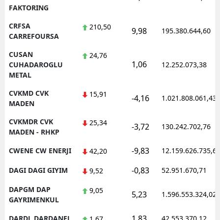
FAKTORING
CRFSA
210,50
9,98
195.380.644,60
CARREFOURSA
CUSAN
24,76
1,06
CUHADAROGLU
12.252.073,38
METAL
CVKMD CVK
15,91
-4,16
1.021.808.061,43
MADEN
CVKMDR CVK
25,34
-3,72
130.242.702,76
MADEN - RHKP
-9,83
CWENE CW ENERJI
12.159.626.735,6
42,20
-0,83
DAGI DAGI GIYIM
52.951.670,71
9,52
DAPGM DAP
9,05
5,23
1.596.553.324,02
GAYRIMENKUL
1,83
DARDL DARDANEL
42.553.370,12
1,67