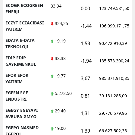
ECOGR ECOGREEN
33,94
0,00
123.749.581,50
ENERJI
ECZYT ECZACIBASI
324,25
-1,44
196.999.171,75
YATIRIM
EDATA E-DATA
19,19
1,53
90.472.910,39
TEKNOLOJI
EDIP EDIP
38,38
-1,94
135.573.300,24
GAYRIMENKUL
EFOR EFOR
19,77
3,67
985.371.910,85
YATIRIM
EGEEN EGE
5.272,50
0,81
39.131.285,00
ENDUSTRI
EGEGY EGEYAPI
29,40
1,31
29.776.579,96
AVRUPA GMYO
EGEPO NASMED
19,00
1,39
66.627.502,35
EGEPOL