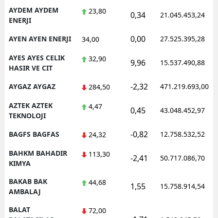
AYDEM AYDEM
23,80
0,34
21.045.453,24
ENERJI
0,00
AYEN AYEN ENERJI
27.525.395,28
34,00
AYES AYES CELIK
32,90
9,96
15.537.490,88
HASIR VE CIT
-2,32
AYGAZ AYGAZ
471.219.693,00
284,50
AZTEK AZTEK
4,47
0,45
43.048.452,97
TEKNOLOJI
-0,82
BAGFS BAGFAS
12.758.532,52
24,32
BAHKM BAHADIR
113,30
-2,41
50.717.086,70
KIMYA
BAKAB BAK
44,68
1,55
15.758.914,54
AMBALAJ
BALAT
72,00