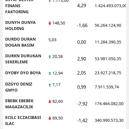
1.773,00
4,29
FINANS
1.424.493.073,00
FAKTORING
DUNYH DUNYA
148,50
-1,66
56.264.124,90
HOLDING
DURDO DURAN
5,03
0,00
11.284.390,35
DOGAN BASIM
DURKN DURUKAN
20,58
2,90
53.981.050,35
SEKERLEME
2,05
DYOBY DYO BOYA
23.927.218,75
12,94
DZGYO DENIZ
7,17
0,99
7.911.539,74
GMYO
EBEBK EBEBEK
82,60
-7,92
174.464.082,00
MAGAZACILIK
ECILC ECZACIBASI
69,50
-1,42
340.990.573,30
ILAC