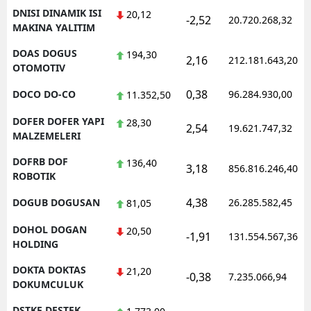
DNISI DINAMIK ISI
20,12
-2,52
20.720.268,32
MAKINA YALITIM
DOAS DOGUS
194,30
2,16
212.181.643,20
OTOMOTIV
0,38
DOCO DO-CO
96.284.930,00
11.352,50
DOFER DOFER YAPI
28,30
2,54
19.621.747,32
MALZEMELERI
DOFRB DOF
136,40
3,18
856.816.246,40
ROBOTIK
4,38
DOGUB DOGUSAN
26.285.582,45
81,05
DOHOL DOGAN
20,50
-1,91
131.554.567,36
HOLDING
DOKTA DOKTAS
21,20
-0,38
7.235.066,94
DOKUMCULUK
DSTKF DESTEK