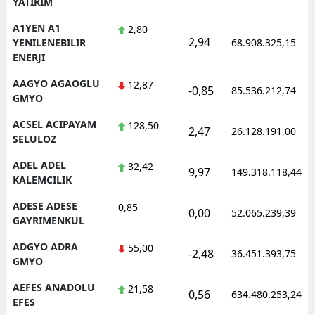
YATIRIM
Edirne
A1YEN A1
2,80
2,94
YENILENEBILIR
68.908.325,15
Elazığ
ENERJI
Erzincan
AAGYO AGAOGLU
12,87
-0,85
85.536.212,74
GMYO
Erzurum
ACSEL ACIPAYAM
128,50
2,47
26.128.191,00
Eskişehir
SELULOZ
Gaziantep
ADEL ADEL
32,42
9,97
149.318.118,44
KALEMCILIK
Giresun
ADESE ADESE
0,85
0,00
52.065.239,39
Gümüşhane
GAYRIMENKUL
ADGYO ADRA
55,00
Hakkari
-2,48
36.451.393,75
GMYO
Hatay
AEFES ANADOLU
21,58
0,56
634.480.253,24
EFES
Isparta