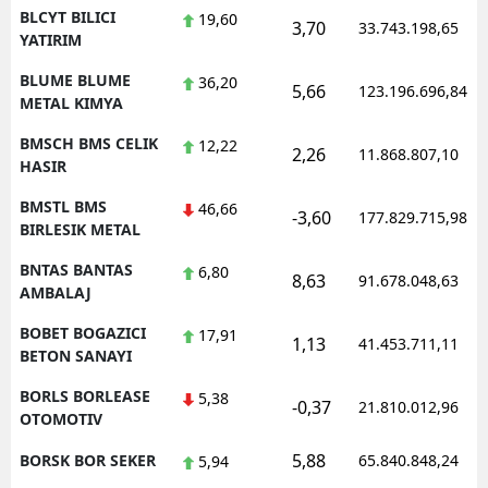
BLCYT BILICI
19,60
3,70
33.743.198,65
YATIRIM
BLUME BLUME
36,20
5,66
123.196.696,84
METAL KIMYA
BMSCH BMS CELIK
12,22
2,26
11.868.807,10
HASIR
BMSTL BMS
46,66
-3,60
177.829.715,98
BIRLESIK METAL
BNTAS BANTAS
6,80
8,63
91.678.048,63
AMBALAJ
BOBET BOGAZICI
17,91
1,13
41.453.711,11
BETON SANAYI
BORLS BORLEASE
5,38
-0,37
21.810.012,96
OTOMOTIV
5,88
BORSK BOR SEKER
65.840.848,24
5,94