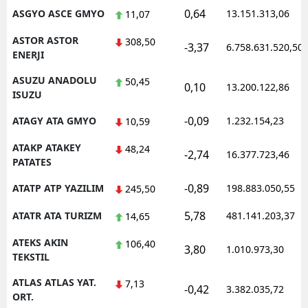
0,64
ASGYO ASCE GMYO
13.151.313,06
11,07
ASTOR ASTOR
308,50
-3,37
6.758.631.520,50
ENERJI
ASUZU ANADOLU
50,45
0,10
13.200.122,86
ISUZU
-0,09
ATAGY ATA GMYO
1.232.154,23
10,59
ATAKP ATAKEY
48,24
-2,74
16.377.723,46
PATATES
-0,89
ATATP ATP YAZILIM
198.883.050,55
245,50
5,78
ATATR ATA TURIZM
481.141.203,37
14,65
ATEKS AKIN
106,40
3,80
1.010.973,30
TEKSTIL
ATLAS ATLAS YAT.
7,13
-0,42
3.382.035,72
ORT.