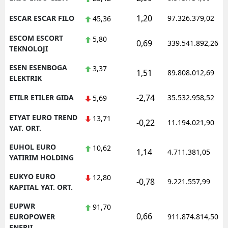
1,20
ESCAR ESCAR FILO
97.326.379,02
45,36
ESCOM ESCORT
5,80
0,69
339.541.892,26
TEKNOLOJI
ESEN ESENBOGA
3,37
1,51
89.808.012,69
ELEKTRIK
-2,74
ETILR ETILER GIDA
35.532.958,52
5,69
ETYAT EURO TREND
13,71
-0,22
11.194.021,90
YAT. ORT.
EUHOL EURO
10,62
1,14
4.711.381,05
YATIRIM HOLDING
EUKYO EURO
12,80
-0,78
9.221.557,99
KAPITAL YAT. ORT.
EUPWR
91,70
0,66
EUROPOWER
911.874.814,50
ENERJI