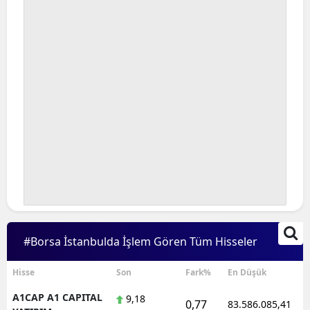
Bilecik
Bingöl
Bitlis
Bolu
Burdur
Bursa
Çanakkale
Çankırı
#Borsa İstanbulda İşlem Gören Tüm Hisseler
Çorum
Denizli
Hisse
Son
Fark%
En Düşük
A1CAP A1 CAPITAL
9,18
Diyarbakır
0,77
83.586.085,41