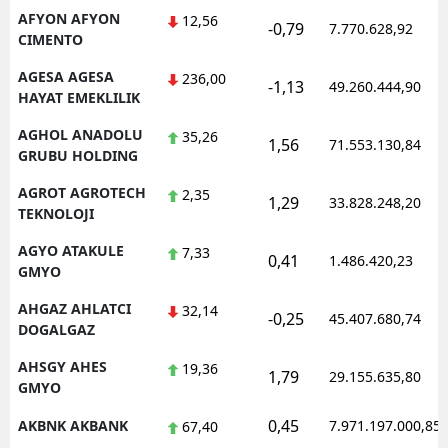
AFYON AFYON
12,56
-0,79
Mersin
7.770.628,92
CIMENTO
İstanbul
AGESA AGESA
236,00
-1,13
49.260.444,90
HAYAT EMEKLILIK
İzmir
AGHOL ANADOLU
35,26
1,56
71.553.130,84
Kars
GRUBU HOLDING
Kastamonu
AGROT AGROTECH
2,35
1,29
33.828.248,20
TEKNOLOJI
Kayseri
AGYO ATAKULE
7,33
0,41
1.486.420,23
GMYO
Kırklareli
AHGAZ AHLATCI
32,14
Kırşehir
-0,25
45.407.680,74
DOGALGAZ
Kocaeli
AHSGY AHES
19,36
1,79
29.155.635,80
GMYO
Konya
0,45
AKBNK AKBANK
7.971.197.000,85
67,40
Kütahya