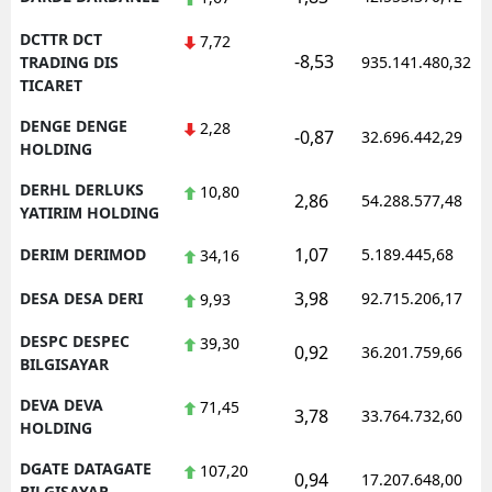
DCTTR DCT
7,72
-8,53
TRADING DIS
935.141.480,32
TICARET
DENGE DENGE
2,28
-0,87
32.696.442,29
HOLDING
DERHL DERLUKS
10,80
2,86
54.288.577,48
YATIRIM HOLDING
1,07
DERIM DERIMOD
5.189.445,68
34,16
3,98
DESA DESA DERI
92.715.206,17
9,93
DESPC DESPEC
39,30
0,92
36.201.759,66
BILGISAYAR
DEVA DEVA
71,45
3,78
33.764.732,60
HOLDING
DGATE DATAGATE
107,20
0,94
17.207.648,00
BILGISAYAR