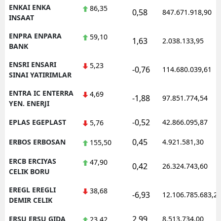
ENKAI ENKA
86,35
0,58
847.671.918,90
INSAAT
ENPRA ENPARA
59,10
1,63
2.038.133,95
BANK
ENSRI ENSARI
5,23
-0,76
114.680.039,61
SINAI YATIRIMLAR
ENTRA IC ENTERRA
4,69
-1,88
97.851.774,54
YEN. ENERJI
-0,52
EPLAS EGEPLAST
42.866.095,87
5,76
0,45
ERBOS ERBOSAN
4.921.581,30
155,50
ERCB ERCIYAS
47,90
0,42
26.324.743,60
CELIK BORU
EREGL EREGLI
38,68
-6,93
12.106.785.683,2
DEMIR CELIK
2,99
ERSU ERSU GIDA
8.513.734,00
23,42