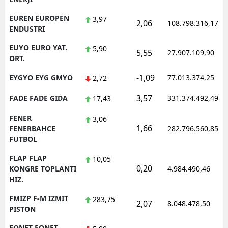
EUREN EUROPEN
3,97
2,06
108.798.316,17
ENDUSTRI
EUYO EURO YAT.
5,90
5,55
27.907.109,90
ORT.
-1,09
EYGYO EYG GMYO
77.013.374,25
2,72
3,57
FADE FADE GIDA
331.374.492,49
17,43
FENER
3,06
1,66
FENERBAHCE
282.796.560,85
FUTBOL
FLAP FLAP
10,05
0,20
KONGRE TOPLANTI
4.984.490,46
HIZ.
FMIZP F-M IZMIT
283,75
2,07
8.048.478,50
PISTON
FONET FONET