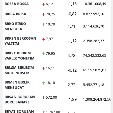
-1,13
BOSSA BOSSA
10.361.008,49
6,12
-0,82
BRISA BRISA
8.877.952,10
78,25
BRKO BIRKO
10,70
1,71
3.114.636,70
MENSUCAT
BRKSN BERKOSAN
7,97
-1,12
2.358.282,37
YALITIM
BRKVY BIRIKIM
79,95
4,78
74.542.532,65
VARLIK YONETIM
BRLSM BIRLESIM
16,11
-0,12
61.157.875,02
MUHENDISLIK
BRMEN BIRLIK
18,10
2,72
5.452.771,18
MENSUCAT
BRSAN BORUSAN
572,00
-1,89
1.308.264.872,50
BORU SANAYI
BRYAT BORUSAN
1.767,00