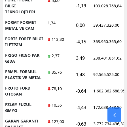
5,00
-1,19
BILGI
109.028.768,84
TEKNOLOJILERI
FORMT FORMET
1,74
0,00
39.437.320,00
METAL VE CAM
FORTE FORTE BILGI
113,30
-4,15
363.950.365,60
ILETISIM
FRIGO FRIGO PAK
2,37
3,49
238.401.851,62
GIDA
FRMPL FORMUL
35,76
1,48
92.565.525,00
PLASTIK VE METAL
FROTO FORD
78,10
-0,64
1.602.362.688,95
OTOSAN
FZLGY FUZUL
10,36
-4,43
172.638.488,80
GMYO
GARAN GARANTI
127,00
-0,63
3.772.734.436,30
BANKASI