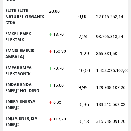
ELITE ELITE
28,80
0,00
NATUREL ORGANIK
22.015.258,14
GIDA
EMKEL EMEK
18,70
2,24
98.795.318,54
ELEKTRIK
EMNIS EMINIS
160,90
-1,29
865.831,50
AMBALAJ
EMPAE EMPA
73,70
10,00
1.458.026.107,00
ELEKTRONIK
ENDAE ENDA
16,80
9,95
129.938.107,26
ENERJI HOLDING
ENERY ENERYA
8,35
-0,36
183.215.562,02
ENERJI
ENJSA ENERJISA
113,20
-0,18
315.748.091,70
ENERJI