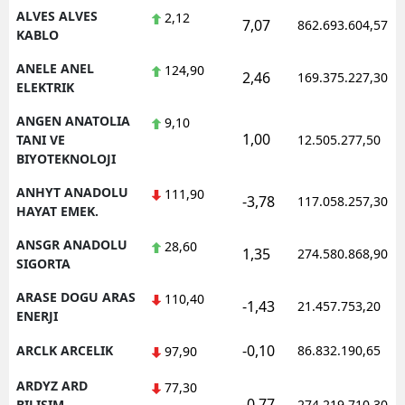
ALVES ALVES
2,12
7,07
862.693.604,57
KABLO
Yalova
ANELE ANEL
124,90
Karabük
2,46
169.375.227,30
ELEKTRIK
Kilis
ANGEN ANATOLIA
9,10
1,00
TANI VE
12.505.277,50
Osmaniye
BIYOTEKNOLOJI
Düzce
ANHYT ANADOLU
111,90
-3,78
117.058.257,30
HAYAT EMEK.
ANSGR ANADOLU
28,60
1,35
274.580.868,90
SIGORTA
ARASE DOGU ARAS
110,40
-1,43
21.457.753,20
ENERJI
-0,10
ARCLK ARCELIK
86.832.190,65
97,90
ARDYZ ARD
77,30
-0,77
BILISIM
274.219.710,30