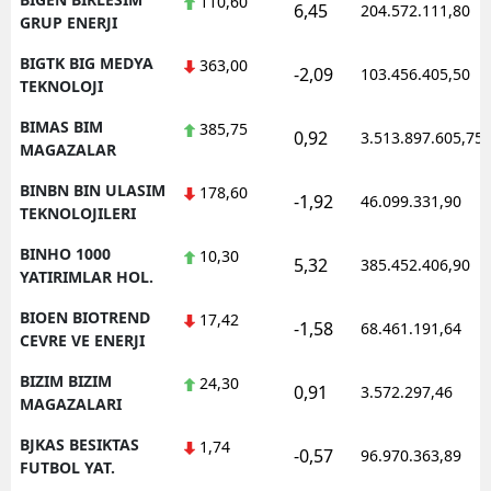
110,60
6,45
204.572.111,80
GRUP ENERJI
BIGTK BIG MEDYA
363,00
-2,09
103.456.405,50
TEKNOLOJI
BIMAS BIM
385,75
0,92
3.513.897.605,75
MAGAZALAR
BINBN BIN ULASIM
178,60
-1,92
46.099.331,90
TEKNOLOJILERI
BINHO 1000
10,30
5,32
385.452.406,90
YATIRIMLAR HOL.
BIOEN BIOTREND
17,42
-1,58
68.461.191,64
CEVRE VE ENERJI
BIZIM BIZIM
24,30
0,91
3.572.297,46
MAGAZALARI
BJKAS BESIKTAS
1,74
-0,57
96.970.363,89
FUTBOL YAT.