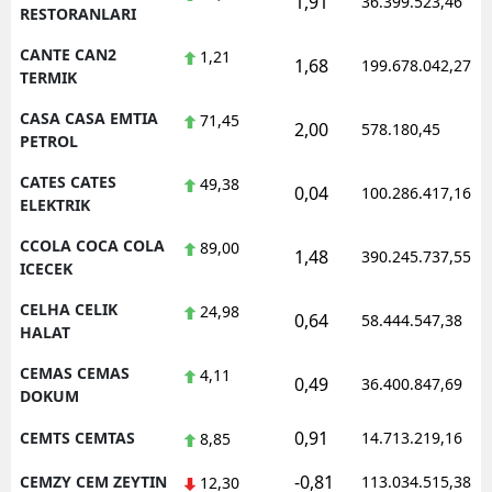
1,91
36.399.523,46
RESTORANLARI
CANTE CAN2
1,21
1,68
199.678.042,27
TERMIK
CASA CASA EMTIA
71,45
2,00
578.180,45
PETROL
CATES CATES
49,38
0,04
100.286.417,16
ELEKTRIK
CCOLA COCA COLA
89,00
1,48
390.245.737,55
ICECEK
CELHA CELIK
24,98
0,64
58.444.547,38
HALAT
CEMAS CEMAS
4,11
0,49
36.400.847,69
DOKUM
0,91
CEMTS CEMTAS
14.713.219,16
8,85
-0,81
CEMZY CEM ZEYTIN
113.034.515,38
12,30