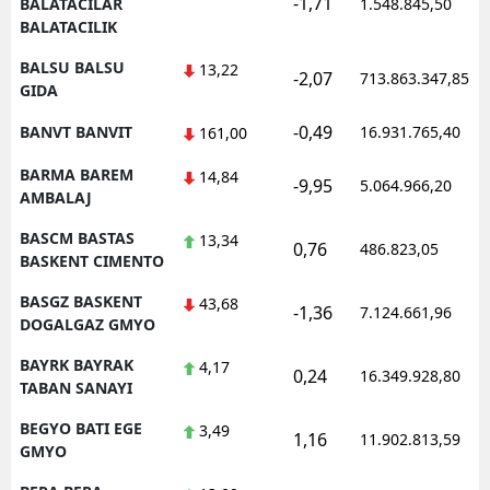
-1,71
BALATACILAR
1.548.845,50
BALATACILIK
BALSU BALSU
13,22
-2,07
713.863.347,85
GIDA
-0,49
BANVT BANVIT
16.931.765,40
161,00
BARMA BAREM
14,84
-9,95
5.064.966,20
AMBALAJ
BASCM BASTAS
13,34
0,76
486.823,05
BASKENT CIMENTO
BASGZ BASKENT
43,68
-1,36
7.124.661,96
DOGALGAZ GMYO
BAYRK BAYRAK
4,17
0,24
16.349.928,80
TABAN SANAYI
BEGYO BATI EGE
3,49
1,16
11.902.813,59
GMYO