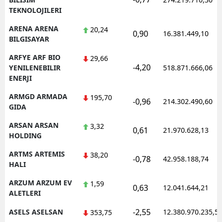
TEKNOLOJILERI
ARENA ARENA
20,24
0,90
16.381.449,10
BILGISAYAR
ARFYE ARF BIO
29,66
-4,20
YENILENEBILIR
518.871.666,06
ENERJI
ARMGD ARMADA
195,70
-0,96
214.302.490,60
GIDA
ARSAN ARSAN
3,32
0,61
21.970.628,13
HOLDING
ARTMS ARTEMIS
38,20
-0,78
42.958.188,74
HALI
ARZUM ARZUM EV
1,59
0,63
12.041.644,21
ALETLERI
-2,55
ASELS ASELSAN
12.380.970.235,5
353,75