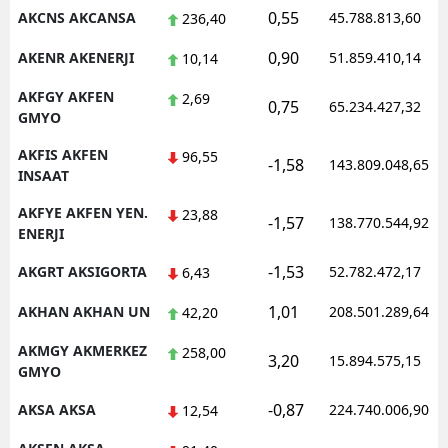
0,55
AKCNS AKCANSA
45.788.813,60
236,40
Malatya
0,90
AKENR AKENERJI
51.859.410,14
10,14
Manisa
AKFGY AKFEN
2,69
0,75
65.234.427,32
Kahramanmaraş
GMYO
Mardin
AKFIS AKFEN
96,55
-1,58
143.809.048,65
INSAAT
Muğla
AKFYE AKFEN YEN.
23,88
-1,57
138.770.544,92
ENERJI
Muş
-1,53
AKGRT AKSIGORTA
52.782.472,17
6,43
Nevşehir
1,01
AKHAN AKHAN UN
208.501.289,64
42,20
Niğde
AKMGY AKMERKEZ
258,00
Ordu
3,20
15.894.575,15
GMYO
Rize
-0,87
AKSA AKSA
224.740.006,90
12,54
Sakarya