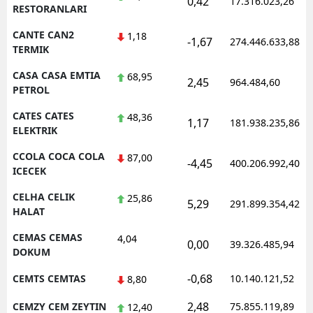
0,42
17.316.023,26
RESTORANLARI
CANTE CAN2
1,18
-1,67
274.446.633,88
TERMIK
CASA CASA EMTIA
68,95
2,45
964.484,60
PETROL
CATES CATES
48,36
1,17
181.938.235,86
ELEKTRIK
CCOLA COCA COLA
87,00
-4,45
400.206.992,40
ICECEK
CELHA CELIK
25,86
5,29
291.899.354,42
HALAT
CEMAS CEMAS
4,04
0,00
39.326.485,94
DOKUM
-0,68
CEMTS CEMTAS
10.140.121,52
8,80
2,48
CEMZY CEM ZEYTIN
75.855.119,89
12,40