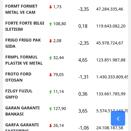
FORMT FORMET
1,73
-3,35
47.284.335,46
METAL VE CAM
FORTE FORTE BILGI
108,80
0,18
119.643.082,20
ILETISIM
FRIGO FRIGO PAK
2,08
-2,35
45.978.724,67
GIDA
FRMPL FORMUL
32,44
4,65
123.851.987,88
PLASTIK VE METAL
FROTO FORD
79,05
-1,31
1.430.333.809,45
OTOSAN
FZLGY FUZUL
11,14
0,36
133.661.785,99
GMYO
GARAN GARANTI
127,90
3,65
5.574.517.143,70
BANKASI
GARFA GARANTI
26,14
-1,06
24.108.187,58
FAKTORING