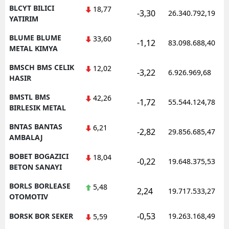
BLCYT BILICI
18,77
-3,30
26.340.792,19
YATIRIM
BLUME BLUME
33,60
-1,12
83.098.688,40
METAL KIMYA
BMSCH BMS CELIK
12,02
-3,22
6.926.969,68
HASIR
BMSTL BMS
42,26
-1,72
55.544.124,78
BIRLESIK METAL
BNTAS BANTAS
6,21
-2,82
29.856.685,47
AMBALAJ
BOBET BOGAZICI
18,04
-0,22
19.648.375,53
BETON SANAYI
BORLS BORLEASE
5,48
2,24
19.717.533,27
OTOMOTIV
-0,53
BORSK BOR SEKER
19.263.168,49
5,59