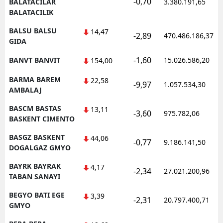
-0,70
BALATACILAR
3.380.191,65
BALATACILIK
BALSU BALSU
14,47
-2,89
470.486.186,37
GIDA
-1,60
BANVT BANVIT
15.026.586,20
154,00
BARMA BAREM
22,58
-9,97
1.057.534,30
AMBALAJ
BASCM BASTAS
13,11
-3,60
975.782,06
BASKENT CIMENTO
BASGZ BASKENT
44,06
-0,77
9.186.141,50
DOGALGAZ GMYO
BAYRK BAYRAK
4,17
-2,34
27.021.200,96
TABAN SANAYI
BEGYO BATI EGE
3,39
-2,31
20.797.400,71
GMYO