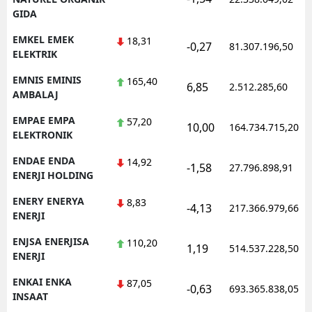
GIDA
EMKEL EMEK
18,31
-0,27
81.307.196,50
ELEKTRIK
EMNIS EMINIS
165,40
6,85
2.512.285,60
AMBALAJ
EMPAE EMPA
57,20
10,00
164.734.715,20
ELEKTRONIK
ENDAE ENDA
14,92
-1,58
27.796.898,91
ENERJI HOLDING
ENERY ENERYA
8,83
-4,13
217.366.979,66
ENERJI
ENJSA ENERJISA
110,20
1,19
514.537.228,50
ENERJI
ENKAI ENKA
87,05
-0,63
693.365.838,05
INSAAT