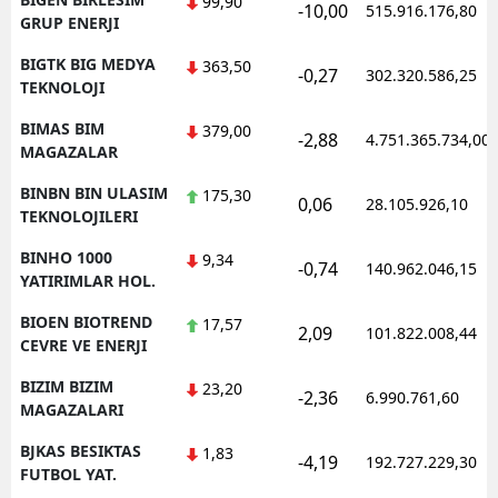
99,90
-10,00
515.916.176,80
GRUP ENERJI
BIGTK BIG MEDYA
363,50
-0,27
302.320.586,25
TEKNOLOJI
BIMAS BIM
379,00
-2,88
4.751.365.734,00
MAGAZALAR
BINBN BIN ULASIM
175,30
0,06
28.105.926,10
TEKNOLOJILERI
BINHO 1000
9,34
-0,74
140.962.046,15
YATIRIMLAR HOL.
BIOEN BIOTREND
17,57
2,09
101.822.008,44
CEVRE VE ENERJI
BIZIM BIZIM
23,20
-2,36
6.990.761,60
MAGAZALARI
BJKAS BESIKTAS
1,83
-4,19
192.727.229,30
FUTBOL YAT.