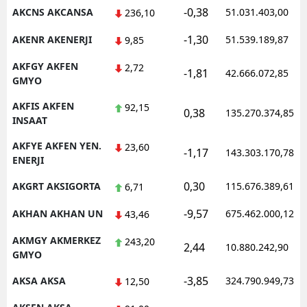
-0,38
AKCNS AKCANSA
51.031.403,00
236,10
Malatya
-1,30
AKENR AKENERJI
51.539.189,87
9,85
Manisa
AKFGY AKFEN
2,72
-1,81
42.666.072,85
Kahramanmaraş
GMYO
Mardin
AKFIS AKFEN
92,15
0,38
135.270.374,85
INSAAT
Muğla
AKFYE AKFEN YEN.
23,60
-1,17
143.303.170,78
ENERJI
Muş
0,30
AKGRT AKSIGORTA
115.676.389,61
6,71
Nevşehir
-9,57
AKHAN AKHAN UN
675.462.000,12
43,46
Niğde
AKMGY AKMERKEZ
243,20
Ordu
2,44
10.880.242,90
GMYO
Rize
-3,85
AKSA AKSA
324.790.949,73
12,50
Sakarya