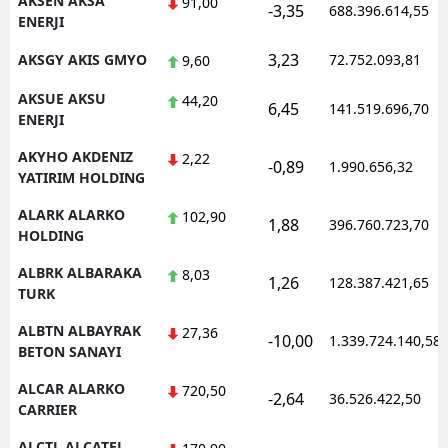
AKSEN AKSA
91,00
-3,35
688.396.614,55
ENERJI
Samsun
3,23
AKSGY AKIS GMYO
72.752.093,81
9,60
Siirt
AKSUE AKSU
44,20
6,45
141.519.696,70
Sinop
ENERJI
AKYHO AKDENIZ
Sivas
2,22
-0,89
1.990.656,32
YATIRIM HOLDING
Tekirdağ
ALARK ALARKO
102,90
1,88
396.760.723,70
HOLDING
Tokat
ALBRK ALBARAKA
8,03
Trabzon
1,26
128.387.421,65
TURK
Tunceli
ALBTN ALBAYRAK
27,36
-10,00
1.339.724.140,58
BETON SANAYI
Şanlıurfa
ALCAR ALARKO
720,50
-2,64
36.526.422,50
Uşak
CARRIER
Van
ALCTL ALCATEL