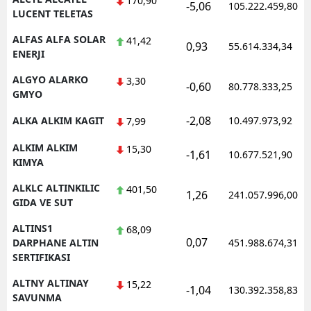
170,90
-5,06
105.222.459,80
LUCENT TELETAS
Yozgat
ALFAS ALFA SOLAR
41,42
0,93
55.614.334,34
ENERJI
Zonguldak
ALGYO ALARKO
3,30
Aksaray
-0,60
80.778.333,25
GMYO
Bayburt
-2,08
ALKA ALKIM KAGIT
10.497.973,92
7,99
Karaman
ALKIM ALKIM
15,30
-1,61
10.677.521,90
KIMYA
Kırıkkale
ALKLC ALTINKILIC
401,50
1,26
241.057.996,00
Batman
GIDA VE SUT
Şırnak
ALTINS1
68,09
0,07
DARPHANE ALTIN
451.988.674,31
Bartın
SERTIFIKASI
Ardahan
ALTNY ALTINAY
15,22
-1,04
130.392.358,83
SAVUNMA
Iğdır