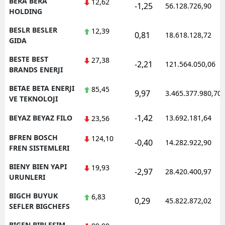
BERA BERA
12,62
-1,25
56.128.726,90
HOLDING
BESLR BESLER
12,39
0,81
18.618.128,72
GIDA
BESTE BEST
27,38
-2,21
121.564.050,06
BRANDS ENERJI
BETAE BETA ENERJI
85,45
9,97
3.465.377.980,70
VE TEKNOLOJI
-1,42
BEYAZ BEYAZ FILO
13.692.181,64
23,56
BFREN BOSCH
124,10
-0,40
14.282.922,90
FREN SISTEMLERI
BIENY BIEN YAPI
19,93
-2,97
28.420.400,97
URUNLERI
BIGCH BUYUK
6,83
0,29
45.822.872,02
SEFLER BIGCHEFS
BIGEN BIRLESIM