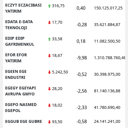
ECZYT ECZACIBASI
316,75
0,40
150.125.017,25
YATIRIM
EDATA E-DATA
17,70
-0,28
35.621.884,87
TEKNOLOJI
EDIP EDIP
33,58
0,18
11.082.500,50
GAYRIMENKUL
EFOR EFOR
18,67
-9,98
1.310.788.760,48
YATIRIM
EGEEN EGE
5.242,50
-0,52
30.398.975,00
ENDUSTRI
EGEGY EGEYAPI
28,20
-2,56
81.140.136,88
AVRUPA GMYO
EGEPO NASMED
18,02
-2,33
41.780.690,40
EGEPOL
-0,58
EGGUB EGE GUBRE
24.141.241,00
93,50