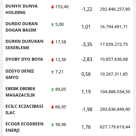
DUNYH DUNYA
153,40
-1,22
292.846.257,80
HOLDING
DURDO DURAN
5,00
1,01
16.794.491,71
DOGAN BASIM
DURKN DURUKAN
17,58
-3,35
17.039.272,75
SEKERLEME
-2,83
DYOBY DYO BOYA
10.857.636,68
12,36
DZGYO DENIZ
7,21
0,56
10.267.311,85
GMYO
EBEBK EBEBEK
89,05
1,19
104.886.034,50
MAGAZACILIK
ECILC ECZACIBASI
66,95
-1,98
293.636.849,90
ILAC
ECOGR ECOGREEN
36,96
1,76
627.179.619,44
ENERJI