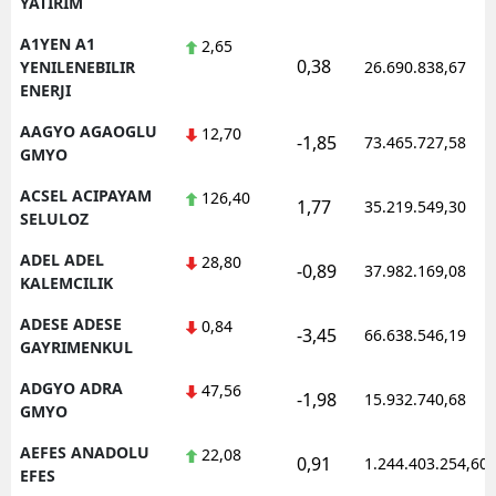
YATIRIM
Edirne
A1YEN A1
2,65
0,38
YENILENEBILIR
26.690.838,67
Elazığ
ENERJI
Erzincan
AAGYO AGAOGLU
12,70
-1,85
73.465.727,58
GMYO
Erzurum
ACSEL ACIPAYAM
126,40
1,77
35.219.549,30
Eskişehir
SELULOZ
Gaziantep
ADEL ADEL
28,80
-0,89
37.982.169,08
KALEMCILIK
Giresun
ADESE ADESE
0,84
-3,45
66.638.546,19
Gümüşhane
GAYRIMENKUL
ADGYO ADRA
47,56
Hakkari
-1,98
15.932.740,68
GMYO
Hatay
AEFES ANADOLU
22,08
0,91
1.244.403.254,60
EFES
Isparta