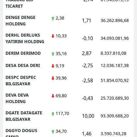
TICARET
DENGE DENGE
2,38
1,71
36.262.896,68
HOLDING
DERHL DERLUKS
10,33
-0,10
34.093.081,96
YATIRIM HOLDING
2,87
DERIM DERIMOD
8.337.810,08
35,16
-2,75
DESA DESA DERI
12.036.187,38
9,19
DESPC DESPEC
39,96
-2,58
51.854.070,92
BILGISAYAR
DEVA DEVA
69,80
-0,43
25.720.689,30
HOLDING
DGATE DATAGATE
117,70
10,00
93.309.688,20
BILGISAYAR
DGGYO DOGUS
34,70
1,46
3.590.743,28
GMYO