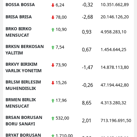
-0,32
BOSSA BOSSA
10.351.662,89
6,24
-2,68
BRISA BRISA
20.146.126,20
78,00
BRKO BIRKO
10,90
0,93
4.958.283,10
MENSUCAT
BRKSN BERKOSAN
7,54
0,67
1.454.644,25
YALITIM
BRKVY BIRIKIM
73,90
-1,47
14.878.113,80
VARLIK YONETIM
BRLSM BIRLESIM
15,26
-0,26
47.194.442,80
MUHENDISLIK
BRMEN BIRLIK
17,96
8,65
4.313.280,32
MENSUCAT
BRSAN BORUSAN
532,00
2,01
713.196.691,50
BORU SANAYI
BRYAT BORUSAN
1.710,00