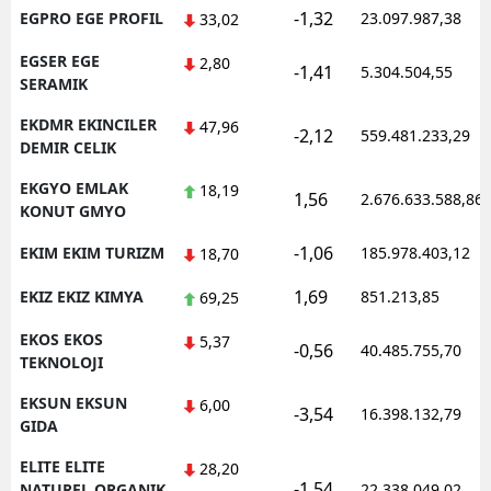
-1,32
EGPRO EGE PROFIL
23.097.987,38
33,02
EGSER EGE
2,80
-1,41
5.304.504,55
SERAMIK
EKDMR EKINCILER
47,96
-2,12
559.481.233,29
DEMIR CELIK
EKGYO EMLAK
18,19
1,56
2.676.633.588,86
KONUT GMYO
-1,06
EKIM EKIM TURIZM
185.978.403,12
18,70
1,69
EKIZ EKIZ KIMYA
851.213,85
69,25
EKOS EKOS
5,37
-0,56
40.485.755,70
TEKNOLOJI
EKSUN EKSUN
6,00
-3,54
16.398.132,79
GIDA
ELITE ELITE
28,20
-1,54
NATUREL ORGANIK
22.338.049,02