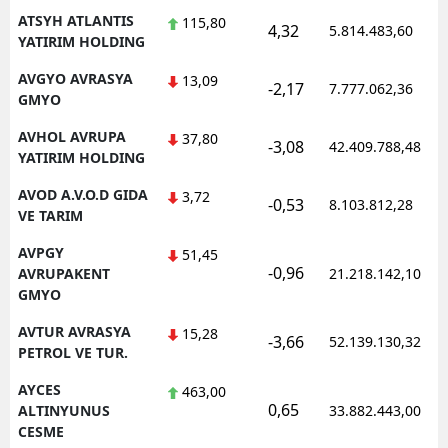
ATSYH ATLANTIS
115,80
4,32
5.814.483,60
YATIRIM HOLDING
AVGYO AVRASYA
13,09
-2,17
7.777.062,36
GMYO
AVHOL AVRUPA
37,80
-3,08
42.409.788,48
YATIRIM HOLDING
AVOD A.V.O.D GIDA
3,72
-0,53
8.103.812,28
VE TARIM
AVPGY
51,45
-0,96
AVRUPAKENT
21.218.142,10
GMYO
AVTUR AVRASYA
15,28
-3,66
52.139.130,32
PETROL VE TUR.
AYCES
463,00
0,65
ALTINYUNUS
33.882.443,00
CESME