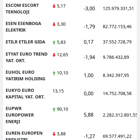
ESCOM ESCORT
5,17
-3,00
125.979.331,51
TEKNOLOJI
ESEN ESENBOGA
3,30
-1,79
82.772.153,46
ELEKTRIK
0,17
ETILR ETILER GIDA
37.552.728,79
5,83
ETYAT EURO TREND
12,65
-1,94
9.786.432,89
YAT. ORT.
EUHOL EURO
10,10
1,00
8.342.397,95
YATIRIM HOLDING
EUKYO EURO
13,15
0,00
14.752.708,58
KAPITAL YAT. ORT.
EUPWR
90,10
5,88
EUROPOWER
2.282.312.801,55
ENERJI
EUREN EUROPEN
3,88
-1,27
69.577.491,22
ENDUSTRI