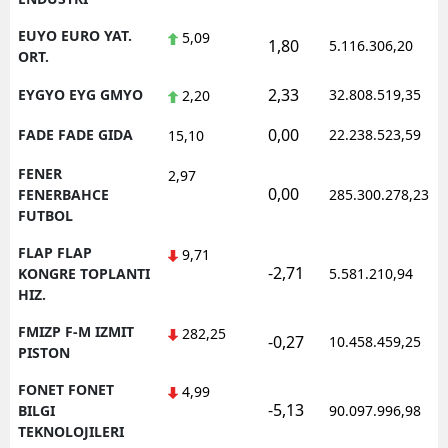
EUYO EURO YAT.
5,09
1,80
5.116.306,20
ORT.
2,33
EYGYO EYG GMYO
32.808.519,35
2,20
0,00
FADE FADE GIDA
22.238.523,59
15,10
FENER
2,97
0,00
FENERBAHCE
285.300.278,23
FUTBOL
FLAP FLAP
9,71
-2,71
KONGRE TOPLANTI
5.581.210,94
HIZ.
FMIZP F-M IZMIT
282,25
-0,27
10.458.459,25
PISTON
FONET FONET
4,99
-5,13
BILGI
90.097.996,98
TEKNOLOJILERI