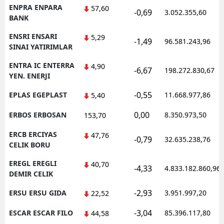
ENPRA ENPARA
57,60
-0,69
3.052.355,60
BANK
ENSRI ENSARI
5,29
-1,49
96.581.243,96
SINAI YATIRIMLAR
ENTRA IC ENTERRA
4,90
-6,67
198.272.830,67
YEN. ENERJI
-0,55
EPLAS EGEPLAST
11.668.977,86
5,40
0,00
ERBOS ERBOSAN
8.350.973,50
153,70
ERCB ERCIYAS
47,76
-0,79
32.635.238,76
CELIK BORU
EREGL EREGLI
40,70
-4,33
4.833.182.860,96
DEMIR CELIK
-2,93
ERSU ERSU GIDA
3.951.997,20
22,52
-3,04
ESCAR ESCAR FILO
85.396.117,80
44,58