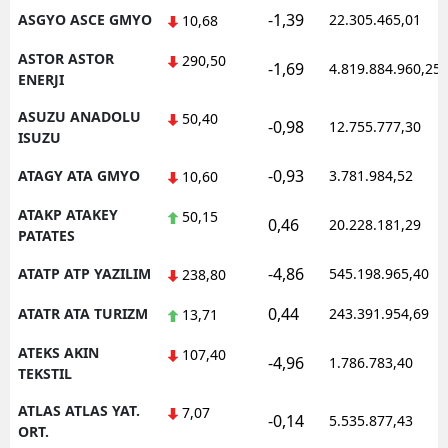
-1,39
ASGYO ASCE GMYO
22.305.465,01
10,68
ASTOR ASTOR
290,50
-1,69
4.819.884.960,25
ENERJI
ASUZU ANADOLU
50,40
-0,98
12.755.777,30
ISUZU
-0,93
ATAGY ATA GMYO
3.781.984,52
10,60
ATAKP ATAKEY
50,15
0,46
20.228.181,29
PATATES
-4,86
ATATP ATP YAZILIM
545.198.965,40
238,80
0,44
ATATR ATA TURIZM
243.391.954,69
13,71
ATEKS AKIN
107,40
-4,96
1.786.783,40
TEKSTIL
ATLAS ATLAS YAT.
7,07
-0,14
5.535.877,43
ORT.