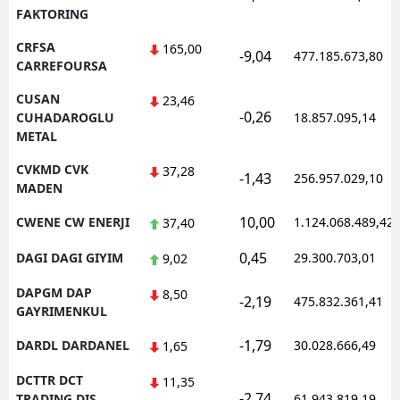
FAKTORING
CRFSA
165,00
-9,04
477.185.673,80
CARREFOURSA
CUSAN
23,46
-0,26
CUHADAROGLU
18.857.095,14
METAL
CVKMD CVK
37,28
-1,43
256.957.029,10
MADEN
10,00
CWENE CW ENERJI
1.124.068.489,42
37,40
0,45
DAGI DAGI GIYIM
29.300.703,01
9,02
DAPGM DAP
8,50
-2,19
475.832.361,41
GAYRIMENKUL
-1,79
DARDL DARDANEL
30.028.666,49
1,65
DCTTR DCT
11,35
-2,74
TRADING DIS
61.943.819,19