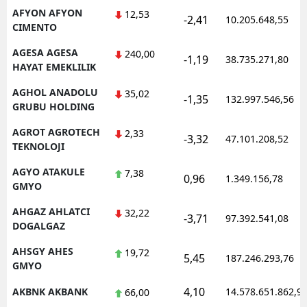
AFYON AFYON
12,53
-2,41
Mersin
10.205.648,55
CIMENTO
İstanbul
AGESA AGESA
240,00
-1,19
38.735.271,80
HAYAT EMEKLILIK
İzmir
AGHOL ANADOLU
35,02
-1,35
132.997.546,56
Kars
GRUBU HOLDING
Kastamonu
AGROT AGROTECH
2,33
-3,32
47.101.208,52
TEKNOLOJI
Kayseri
AGYO ATAKULE
7,38
0,96
1.349.156,78
GMYO
Kırklareli
AHGAZ AHLATCI
32,22
Kırşehir
-3,71
97.392.541,08
DOGALGAZ
Kocaeli
AHSGY AHES
19,72
5,45
187.246.293,76
GMYO
Konya
4,10
AKBNK AKBANK
14.578.651.862,9
66,00
Kütahya