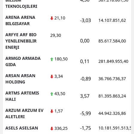
TEKNOLOJILERI
ARENA ARENA
21,10
-3,03
14.107.851,62
BILGISAYAR
ARFYE ARF BIO
29,30
0,00
YENILENEBILIR
85.617.584,00
ENERJI
ARMGD ARMADA
180,50
0,11
281.849.955,40
GIDA
ARSAN ARSAN
3,34
-0,89
36.766.736,37
HOLDING
ARTMS ARTEMIS
43,50
3,57
81.395.863,24
HALI
ARZUM ARZUM EV
1,57
-5,99
44.942.326,86
ALETLERI
-1,75
ASELS ASELSAN
10.181.591.513,5
336,25