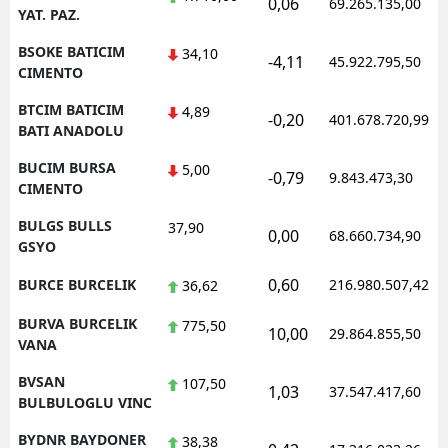
0,06
69.265.135,00
YAT. PAZ.
BSOKE BATICIM
34,10
-4,11
45.922.795,50
CIMENTO
BTCIM BATICIM
4,89
-0,20
401.678.720,99
BATI ANADOLU
BUCIM BURSA
5,00
-0,79
9.843.473,30
CIMENTO
BULGS BULLS
37,90
0,00
68.660.734,90
GSYO
0,60
BURCE BURCELIK
216.980.507,42
36,62
BURVA BURCELIK
775,50
10,00
29.864.855,50
VANA
BVSAN
107,50
1,03
37.547.417,60
BULBULOGLU VINC
BYDNR BAYDONER
38,38