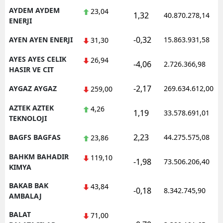
AYDEM AYDEM
23,04
1,32
40.870.278,14
ENERJI
-0,32
AYEN AYEN ENERJI
15.863.931,58
31,30
AYES AYES CELIK
26,94
-4,06
2.726.366,98
HASIR VE CIT
-2,17
AYGAZ AYGAZ
269.634.612,00
259,00
AZTEK AZTEK
4,26
1,19
33.578.691,01
TEKNOLOJI
2,23
BAGFS BAGFAS
44.275.575,08
23,86
BAHKM BAHADIR
119,10
-1,98
73.506.206,40
KIMYA
BAKAB BAK
43,84
-0,18
8.342.745,90
AMBALAJ
BALAT
71,00