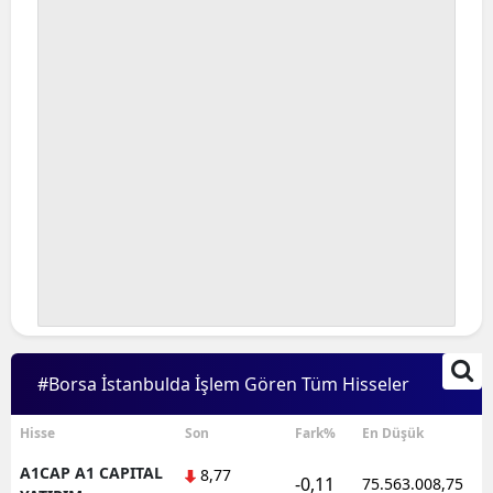
Bilecik
Bingöl
Bitlis
Bolu
Burdur
Bursa
Çanakkale
Çankırı
#Borsa İstanbulda İşlem Gören Tüm Hisseler
Çorum
Denizli
Hisse
Son
Fark%
En Düşük
A1CAP A1 CAPITAL
8,77
Diyarbakır
-0,11
75.563.008,75