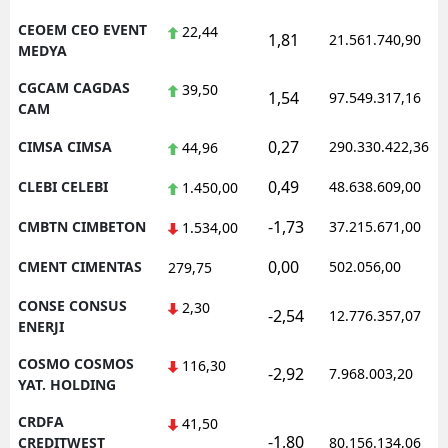
CEOEM CEO EVENT
22,44
1,81
21.561.740,90
MEDYA
CGCAM CAGDAS
39,50
1,54
97.549.317,16
CAM
0,27
CIMSA CIMSA
290.330.422,36
44,96
0,49
CLEBI CELEBI
48.638.609,00
1.450,00
-1,73
CMBTN CIMBETON
37.215.671,00
1.534,00
0,00
CMENT CIMENTAS
502.056,00
279,75
CONSE CONSUS
2,30
-2,54
12.776.357,07
ENERJI
COSMO COSMOS
116,30
-2,92
7.968.003,20
YAT. HOLDING
CRDFA
41,50
-1,80
CREDITWEST
80.156.134,06