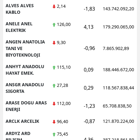
ALVES ALVES
2,14
-1,83
143.742.092,20
KABLO
Yalova
ANELE ANEL
126,00
Karabük
4,13
179.290.065,00
ELEKTRIK
Kilis
ANGEN ANATOLIA
9,30
-0,96
TANI VE
7.865.902,89
Osmaniye
BIYOTEKNOLOJI
Düzce
ANHYT ANADOLU
115,10
0,09
188.446.672,00
HAYAT EMEK.
ANSGR ANADOLU
27,28
0,29
118.567.838,44
SIGORTA
ARASE DOGU ARAS
112,00
-1,23
65.708.838,50
ENERJI
-0,87
ARCLK ARCELIK
121.870.224,00
96,40
ARDYZ ARD
75,45
4,36
BILISIM
387.218.861,50