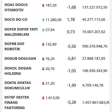
DOAS DOGUS
187,20
-1,68
137.227.072,50
OTOMOTIV
1,78
DOCO DO-CO
45.277.115,00
11.280,00
DOFER DOFER YAPI
27,64
0,73
16.007.207,62
MALZEMELERI
DOFRB DOF
132,60
-5,56
590.376.948,70
ROBOTIK
-5,81
DOGUB DOGUSAN
27.888.187,85
76,20
DOHOL DOGAN
20,70
-1,05
106.930.343,90
HOLDING
DOKTA DOKTAS
21,20
-1,49
4.709.146,78
DOKUMCULUK
DSTKF DESTEK
1.613,00
-5,28
FINANS
1.457.867.683,00
FAKTORING