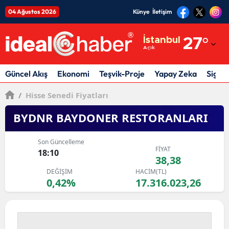
04 Ağustos 2026
Künye
İletişim
Adana
İstanbul
27
°
Açık
Adıyaman
Afyonkarahisar
Güncel Akış
Ekonomi
Teşvik-Proje
Yapay Zeka
Sigor
Ağrı
/
Hisse Senedi Fiyatları
Amasya
BYDNR BAYDONER RESTORANLARI
Ankara
Son Güncelleme
FİYAT
18:10
Antalya
38,38
DEĞİŞİM
HACİM(TL)
Artvin
0,42%
17.316.023,26
Aydın
Balıkesir