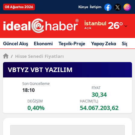
08 Ağustos 2026
Künye
İletişim
Adana
İstanbul
26
°
Açık
Adıyaman
Afyonkarahisar
Güncel Akış
Ekonomi
Teşvik-Proje
Yapay Zeka
Sigor
Ağrı
/
Hisse Senedi Fiyatları
Amasya
VBTYZ VBT YAZILIM
Ankara
Son Güncelleme
FİYAT
18:10
Antalya
30,34
DEĞİŞİM
HACİM(TL)
Artvin
0,40%
54.067.203,62
Aydın
Balıkesir