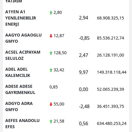
YATIRIM
Edirne
A1YEN A1
2,80
2,94
YENILENEBILIR
68.908.325,15
Elazığ
ENERJI
Erzincan
AAGYO AGAOGLU
12,87
-0,85
85.536.212,74
GMYO
Erzurum
ACSEL ACIPAYAM
128,50
2,47
26.128.191,00
Eskişehir
SELULOZ
Gaziantep
ADEL ADEL
32,42
9,97
149.318.118,44
KALEMCILIK
Giresun
ADESE ADESE
0,85
0,00
52.065.239,39
Gümüşhane
GAYRIMENKUL
ADGYO ADRA
55,00
Hakkari
-2,48
36.451.393,75
GMYO
Hatay
AEFES ANADOLU
21,58
0,56
634.480.253,24
EFES
Isparta