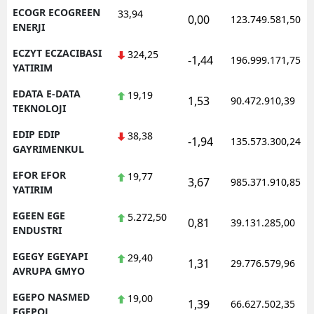
ECOGR ECOGREEN
33,94
0,00
123.749.581,50
ENERJI
ECZYT ECZACIBASI
324,25
-1,44
196.999.171,75
YATIRIM
EDATA E-DATA
19,19
1,53
90.472.910,39
TEKNOLOJI
EDIP EDIP
38,38
-1,94
135.573.300,24
GAYRIMENKUL
EFOR EFOR
19,77
3,67
985.371.910,85
YATIRIM
EGEEN EGE
5.272,50
0,81
39.131.285,00
ENDUSTRI
EGEGY EGEYAPI
29,40
1,31
29.776.579,96
AVRUPA GMYO
EGEPO NASMED
19,00
1,39
66.627.502,35
EGEPOL