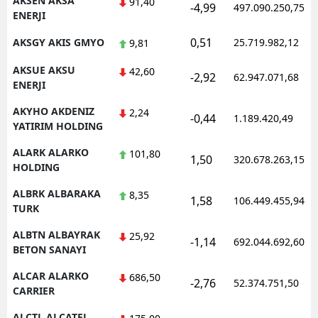
AKSEN AKSA
91,40
-4,99
497.090.250,75
ENERJI
Samsun
0,51
AKSGY AKIS GMYO
25.719.982,12
9,81
Siirt
AKSUE AKSU
42,60
-2,92
62.947.071,68
Sinop
ENERJI
AKYHO AKDENIZ
Sivas
2,24
-0,44
1.189.420,49
YATIRIM HOLDING
Tekirdağ
ALARK ALARKO
101,80
1,50
320.678.263,15
HOLDING
Tokat
ALBRK ALBARAKA
8,35
Trabzon
1,58
106.449.455,94
TURK
Tunceli
ALBTN ALBAYRAK
25,92
-1,14
692.044.692,60
BETON SANAYI
Şanlıurfa
ALCAR ALARKO
686,50
-2,76
52.374.751,50
Uşak
CARRIER
Van
ALCTL ALCATEL