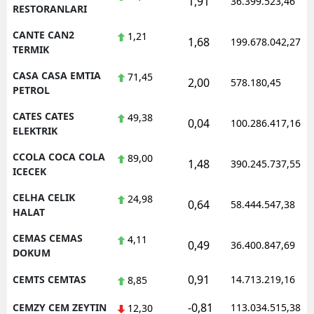
1,91
36.399.523,46
RESTORANLARI
CANTE CAN2
1,21
1,68
199.678.042,27
TERMIK
CASA CASA EMTIA
71,45
2,00
578.180,45
PETROL
CATES CATES
49,38
0,04
100.286.417,16
ELEKTRIK
CCOLA COCA COLA
89,00
1,48
390.245.737,55
ICECEK
CELHA CELIK
24,98
0,64
58.444.547,38
HALAT
CEMAS CEMAS
4,11
0,49
36.400.847,69
DOKUM
0,91
CEMTS CEMTAS
14.713.219,16
8,85
-0,81
CEMZY CEM ZEYTIN
113.034.515,38
12,30