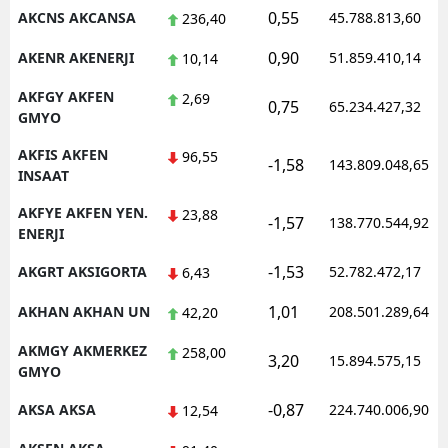
0,55
AKCNS AKCANSA
45.788.813,60
236,40
Malatya
0,90
AKENR AKENERJI
51.859.410,14
10,14
Manisa
AKFGY AKFEN
2,69
0,75
65.234.427,32
Kahramanmaraş
GMYO
Mardin
AKFIS AKFEN
96,55
-1,58
143.809.048,65
INSAAT
Muğla
AKFYE AKFEN YEN.
23,88
-1,57
138.770.544,92
ENERJI
Muş
-1,53
AKGRT AKSIGORTA
52.782.472,17
6,43
Nevşehir
1,01
AKHAN AKHAN UN
208.501.289,64
42,20
Niğde
AKMGY AKMERKEZ
258,00
Ordu
3,20
15.894.575,15
GMYO
Rize
-0,87
AKSA AKSA
224.740.006,90
12,54
Sakarya