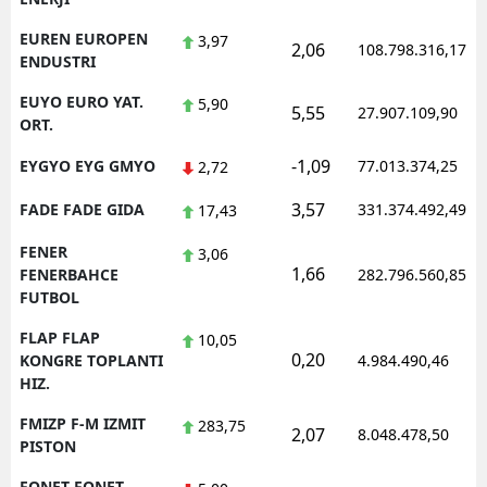
EUREN EUROPEN
3,97
2,06
108.798.316,17
ENDUSTRI
EUYO EURO YAT.
5,90
5,55
27.907.109,90
ORT.
-1,09
EYGYO EYG GMYO
77.013.374,25
2,72
3,57
FADE FADE GIDA
331.374.492,49
17,43
FENER
3,06
1,66
FENERBAHCE
282.796.560,85
FUTBOL
FLAP FLAP
10,05
0,20
KONGRE TOPLANTI
4.984.490,46
HIZ.
FMIZP F-M IZMIT
283,75
2,07
8.048.478,50
PISTON
FONET FONET