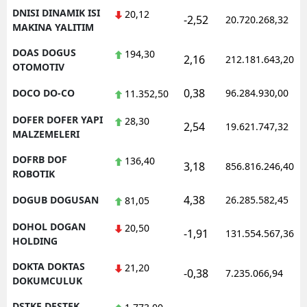
DNISI DINAMIK ISI
20,12
-2,52
20.720.268,32
MAKINA YALITIM
DOAS DOGUS
194,30
2,16
212.181.643,20
OTOMOTIV
0,38
DOCO DO-CO
96.284.930,00
11.352,50
DOFER DOFER YAPI
28,30
2,54
19.621.747,32
MALZEMELERI
DOFRB DOF
136,40
3,18
856.816.246,40
ROBOTIK
4,38
DOGUB DOGUSAN
26.285.582,45
81,05
DOHOL DOGAN
20,50
-1,91
131.554.567,36
HOLDING
DOKTA DOKTAS
21,20
-0,38
7.235.066,94
DOKUMCULUK
DSTKF DESTEK