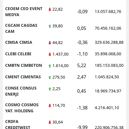
CEOEM CEO EVENT
22,82
-0,09
13.057.682,76
MEDYA
CGCAM CAGDAS
39,80
0,05
70.456.162,06
CAM
-0,36
CIMSA CIMSA
329.636.288,88
44,82
-1,10
CLEBI CELEBI
35.898.068,00
1.437,00
5,22
CMBTN CIMBETON
185.153.083,00
1.614,00
2,47
CMENT CIMENTAS
1.045.824,50
279,50
CONSE CONSUS
2,25
0,45
18.969.734,97
ENERJI
COSMO COSMOS
114,70
-1,38
4.216.401,10
YAT. HOLDING
CRDFA
30,64
-9,99
CREDITWEST
220.906.756,38