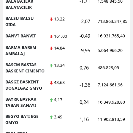
-1,71
BALATACILAR
1.548.845,50
BALATACILIK
BALSU BALSU
13,22
-2,07
713.863.347,85
GIDA
-0,49
BANVT BANVIT
16.931.765,40
161,00
BARMA BAREM
14,84
-9,95
5.064.966,20
AMBALAJ
BASCM BASTAS
13,34
0,76
486.823,05
BASKENT CIMENTO
BASGZ BASKENT
43,68
-1,36
7.124.661,96
DOGALGAZ GMYO
BAYRK BAYRAK
4,17
0,24
16.349.928,80
TABAN SANAYI
BEGYO BATI EGE
3,49
1,16
11.902.813,59
GMYO