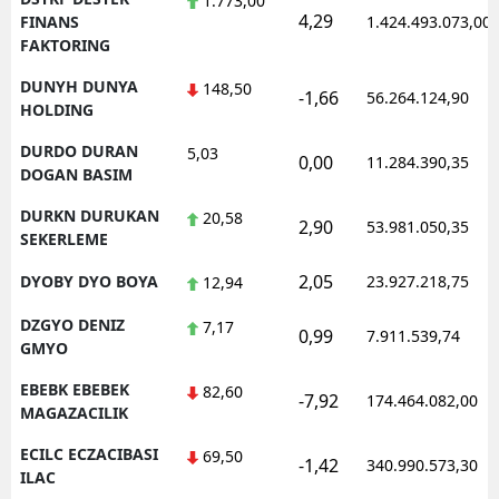
1.773,00
4,29
FINANS
1.424.493.073,00
FAKTORING
DUNYH DUNYA
148,50
-1,66
56.264.124,90
HOLDING
DURDO DURAN
5,03
0,00
11.284.390,35
DOGAN BASIM
DURKN DURUKAN
20,58
2,90
53.981.050,35
SEKERLEME
2,05
DYOBY DYO BOYA
23.927.218,75
12,94
DZGYO DENIZ
7,17
0,99
7.911.539,74
GMYO
EBEBK EBEBEK
82,60
-7,92
174.464.082,00
MAGAZACILIK
ECILC ECZACIBASI
69,50
-1,42
340.990.573,30
ILAC