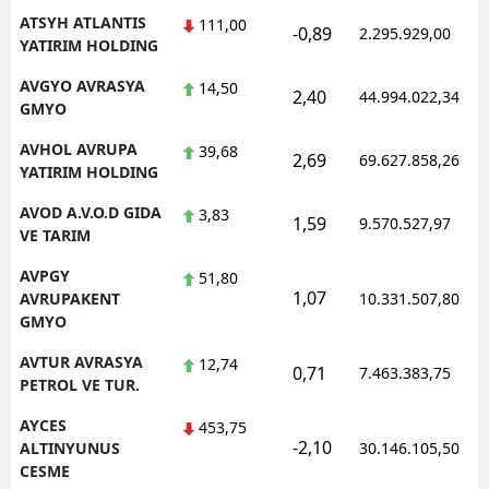
ATSYH ATLANTIS
111,00
-0,89
2.295.929,00
YATIRIM HOLDING
AVGYO AVRASYA
14,50
2,40
44.994.022,34
GMYO
AVHOL AVRUPA
39,68
2,69
69.627.858,26
YATIRIM HOLDING
AVOD A.V.O.D GIDA
3,83
1,59
9.570.527,97
VE TARIM
AVPGY
51,80
1,07
AVRUPAKENT
10.331.507,80
GMYO
AVTUR AVRASYA
12,74
0,71
7.463.383,75
PETROL VE TUR.
AYCES
453,75
-2,10
ALTINYUNUS
30.146.105,50
CESME