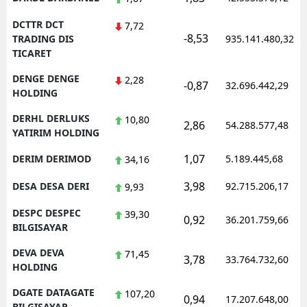
DCTTR DCT
7,72
-8,53
TRADING DIS
935.141.480,32
TICARET
DENGE DENGE
2,28
-0,87
32.696.442,29
HOLDING
DERHL DERLUKS
10,80
2,86
54.288.577,48
YATIRIM HOLDING
1,07
DERIM DERIMOD
5.189.445,68
34,16
3,98
DESA DESA DERI
92.715.206,17
9,93
DESPC DESPEC
39,30
0,92
36.201.759,66
BILGISAYAR
DEVA DEVA
71,45
3,78
33.764.732,60
HOLDING
DGATE DATAGATE
107,20
0,94
17.207.648,00
BILGISAYAR