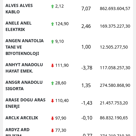
ALVES ALVES
2,12
7,07
862.693.604,57
KABLO
Yalova
ANELE ANEL
124,90
Karabük
2,46
169.375.227,30
ELEKTRIK
Kilis
ANGEN ANATOLIA
9,10
1,00
TANI VE
12.505.277,50
Osmaniye
BIYOTEKNOLOJI
Düzce
ANHYT ANADOLU
111,90
-3,78
117.058.257,30
HAYAT EMEK.
ANSGR ANADOLU
28,60
1,35
274.580.868,90
SIGORTA
ARASE DOGU ARAS
110,40
-1,43
21.457.753,20
ENERJI
-0,10
ARCLK ARCELIK
86.832.190,65
97,90
ARDYZ ARD
77,30
-0,77
BILISIM
274.219.710,30