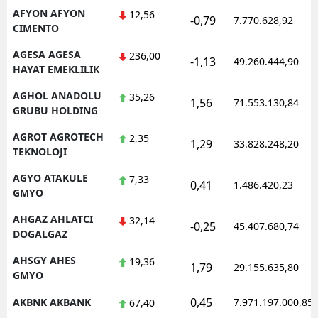
AFYON AFYON
12,56
-0,79
Mersin
7.770.628,92
CIMENTO
İstanbul
AGESA AGESA
236,00
-1,13
49.260.444,90
HAYAT EMEKLILIK
İzmir
AGHOL ANADOLU
35,26
1,56
71.553.130,84
Kars
GRUBU HOLDING
Kastamonu
AGROT AGROTECH
2,35
1,29
33.828.248,20
TEKNOLOJI
Kayseri
AGYO ATAKULE
7,33
0,41
1.486.420,23
GMYO
Kırklareli
AHGAZ AHLATCI
32,14
Kırşehir
-0,25
45.407.680,74
DOGALGAZ
Kocaeli
AHSGY AHES
19,36
1,79
29.155.635,80
GMYO
Konya
0,45
AKBNK AKBANK
7.971.197.000,85
67,40
Kütahya