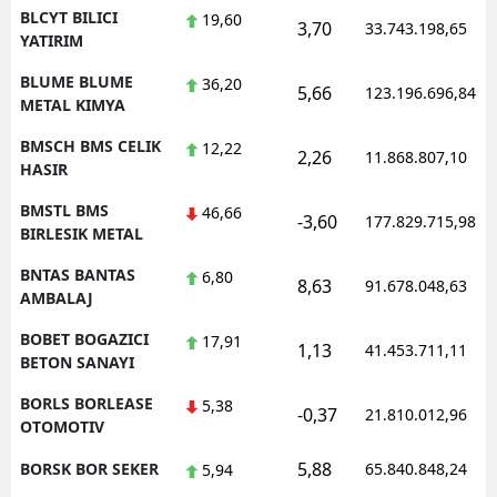
BLCYT BILICI
19,60
3,70
33.743.198,65
YATIRIM
BLUME BLUME
36,20
5,66
123.196.696,84
METAL KIMYA
BMSCH BMS CELIK
12,22
2,26
11.868.807,10
HASIR
BMSTL BMS
46,66
-3,60
177.829.715,98
BIRLESIK METAL
BNTAS BANTAS
6,80
8,63
91.678.048,63
AMBALAJ
BOBET BOGAZICI
17,91
1,13
41.453.711,11
BETON SANAYI
BORLS BORLEASE
5,38
-0,37
21.810.012,96
OTOMOTIV
5,88
BORSK BOR SEKER
65.840.848,24
5,94