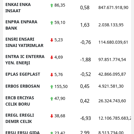
ENKAI ENKA
86,35
0,58
847.671.918,90
INSAAT
ENPRA ENPARA
59,10
1,63
2.038.133,95
BANK
ENSRI ENSARI
5,23
-0,76
114.680.039,61
SINAI YATIRIMLAR
ENTRA IC ENTERRA
4,69
-1,88
97.851.774,54
YEN. ENERJI
-0,52
EPLAS EGEPLAST
42.866.095,87
5,76
0,45
ERBOS ERBOSAN
4.921.581,30
155,50
ERCB ERCIYAS
47,90
0,42
26.324.743,60
CELIK BORU
EREGL EREGLI
38,68
-6,93
12.106.785.683,2
DEMIR CELIK
2,99
ERSU ERSU GIDA
8.513.734,00
23,42