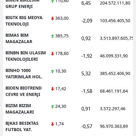
110,60
6,45
204.572.111,80
GRUP ENERJI
BIGTK BIG MEDYA
363,00
-2,09
103.456.405,50
TEKNOLOJI
BIMAS BIM
385,75
0,92
3.513.897.605,75
MAGAZALAR
BINBN BIN ULASIM
178,60
-1,92
46.099.331,90
TEKNOLOJILERI
BINHO 1000
10,30
5,32
385.452.406,90
YATIRIMLAR HOL.
BIOEN BIOTREND
17,42
-1,58
68.461.191,64
CEVRE VE ENERJI
BIZIM BIZIM
24,30
0,91
3.572.297,46
MAGAZALARI
BJKAS BESIKTAS
1,74
-0,57
96.970.363,89
FUTBOL YAT.