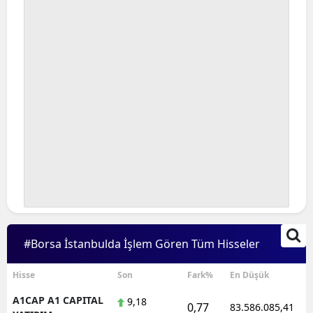
Bilecik
Bingöl
Bitlis
Bolu
Burdur
Bursa
Çanakkale
Çankırı
#Borsa İstanbulda İşlem Gören Tüm Hisseler
Çorum
Denizli
Hisse
Son
Fark%
En Düşük
A1CAP A1 CAPITAL
9,18
Diyarbakır
0,77
83.586.085,41