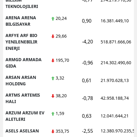
TEKNOLOJILERI
ARENA ARENA
20,24
0,90
16.381.449,10
BILGISAYAR
ARFYE ARF BIO
29,66
-4,20
YENILENEBILIR
518.871.666,06
ENERJI
ARMGD ARMADA
195,70
-0,96
214.302.490,60
GIDA
ARSAN ARSAN
3,32
0,61
21.970.628,13
HOLDING
ARTMS ARTEMIS
38,20
-0,78
42.958.188,74
HALI
ARZUM ARZUM EV
1,59
0,63
12.041.644,21
ALETLERI
-2,55
ASELS ASELSAN
12.380.970.235,5
353,75