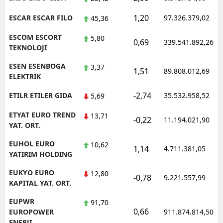
1,20
ESCAR ESCAR FILO
97.326.379,02
45,36
ESCOM ESCORT
5,80
0,69
339.541.892,26
TEKNOLOJI
ESEN ESENBOGA
3,37
1,51
89.808.012,69
ELEKTRIK
-2,74
ETILR ETILER GIDA
35.532.958,52
5,69
ETYAT EURO TREND
13,71
-0,22
11.194.021,90
YAT. ORT.
EUHOL EURO
10,62
1,14
4.711.381,05
YATIRIM HOLDING
EUKYO EURO
12,80
-0,78
9.221.557,99
KAPITAL YAT. ORT.
EUPWR
91,70
0,66
EUROPOWER
911.874.814,50
ENERJI