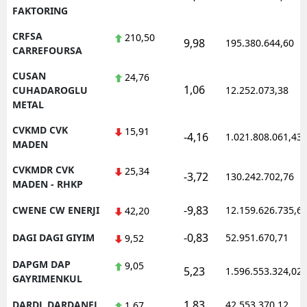
FAKTORING
CRFSA
210,50
9,98
195.380.644,60
CARREFOURSA
CUSAN
24,76
1,06
CUHADAROGLU
12.252.073,38
METAL
CVKMD CVK
15,91
-4,16
1.021.808.061,43
MADEN
CVKMDR CVK
25,34
-3,72
130.242.702,76
MADEN - RHKP
-9,83
CWENE CW ENERJI
12.159.626.735,6
42,20
-0,83
DAGI DAGI GIYIM
52.951.670,71
9,52
DAPGM DAP
9,05
5,23
1.596.553.324,02
GAYRIMENKUL
1,83
DARDL DARDANEL
42.553.370,12
1,67