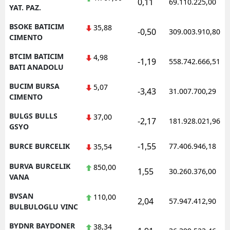
0,11
69.110.225,00
YAT. PAZ.
BSOKE BATICIM
35,88
-0,50
309.003.910,80
CIMENTO
BTCIM BATICIM
4,98
-1,19
558.742.666,51
BATI ANADOLU
BUCIM BURSA
5,07
-3,43
31.007.700,29
CIMENTO
BULGS BULLS
37,00
-2,17
181.928.021,96
GSYO
-1,55
BURCE BURCELIK
77.406.946,18
35,54
BURVA BURCELIK
850,00
1,55
30.260.376,00
VANA
BVSAN
110,00
2,04
57.947.412,90
BULBULOGLU VINC
BYDNR BAYDONER
38,34