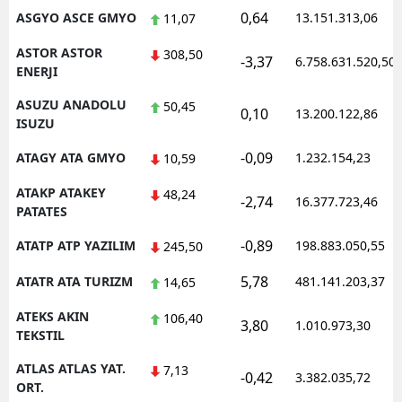
0,64
ASGYO ASCE GMYO
13.151.313,06
11,07
ASTOR ASTOR
308,50
-3,37
6.758.631.520,50
ENERJI
ASUZU ANADOLU
50,45
0,10
13.200.122,86
ISUZU
-0,09
ATAGY ATA GMYO
1.232.154,23
10,59
ATAKP ATAKEY
48,24
-2,74
16.377.723,46
PATATES
-0,89
ATATP ATP YAZILIM
198.883.050,55
245,50
5,78
ATATR ATA TURIZM
481.141.203,37
14,65
ATEKS AKIN
106,40
3,80
1.010.973,30
TEKSTIL
ATLAS ATLAS YAT.
7,13
-0,42
3.382.035,72
ORT.