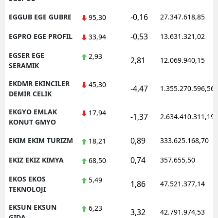
-0,16
EGGUB EGE GUBRE
27.347.618,85
95,30
-0,53
EGPRO EGE PROFIL
13.631.321,02
33,94
EGSER EGE
2,93
2,81
12.069.940,15
SERAMIK
EKDMR EKINCILER
45,30
-4,47
1.355.270.596,56
DEMIR CELIK
EKGYO EMLAK
17,94
-1,37
2.634.410.311,19
KONUT GMYO
0,89
EKIM EKIM TURIZM
333.625.168,70
18,21
0,74
EKIZ EKIZ KIMYA
357.655,50
68,50
EKOS EKOS
5,49
1,86
47.521.377,14
TEKNOLOJI
EKSUN EKSUN
6,23
3,32
42.791.974,53
GIDA