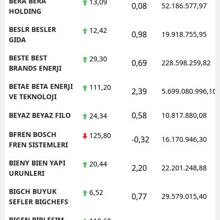
BERA BERA
13,09
0,08
52.186.577,97
HOLDING
BESLR BESLER
12,42
0,98
19.918.755,95
GIDA
BESTE BEST
29,30
0,69
228.598.259,82
BRANDS ENERJI
BETAE BETA ENERJI
111,20
2,39
5.699.080.996,10
VE TEKNOLOJI
0,58
BEYAZ BEYAZ FILO
10.817.880,08
24,34
BFREN BOSCH
125,80
-0,32
16.170.946,30
FREN SISTEMLERI
BIENY BIEN YAPI
20,44
2,20
22.201.248,88
URUNLERI
BIGCH BUYUK
6,52
0,77
29.579.015,40
SEFLER BIGCHEFS
BIGEN BIRLESIM