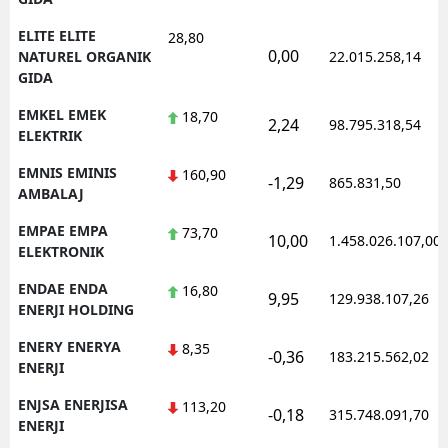
ELITE ELITE
28,80
0,00
NATUREL ORGANIK
22.015.258,14
GIDA
EMKEL EMEK
18,70
2,24
98.795.318,54
ELEKTRIK
EMNIS EMINIS
160,90
-1,29
865.831,50
AMBALAJ
EMPAE EMPA
73,70
10,00
1.458.026.107,00
ELEKTRONIK
ENDAE ENDA
16,80
9,95
129.938.107,26
ENERJI HOLDING
ENERY ENERYA
8,35
-0,36
183.215.562,02
ENERJI
ENJSA ENERJISA
113,20
-0,18
315.748.091,70
ENERJI