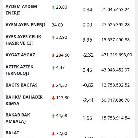
AYDEM AYDEM
23,80
0,34
21.045.453,24
ENERJI
0,00
AYEN AYEN ENERJI
27.525.395,28
34,00
AYES AYES CELIK
32,90
9,96
15.537.490,88
HASIR VE CIT
-2,32
AYGAZ AYGAZ
471.219.693,00
284,50
AZTEK AZTEK
4,47
0,45
43.048.452,97
TEKNOLOJI
-0,82
BAGFS BAGFAS
12.758.532,52
24,32
BAHKM BAHADIR
113,30
-2,41
50.717.086,70
KIMYA
BAKAB BAK
44,68
1,55
15.758.914,54
AMBALAJ
BALAT
72,00