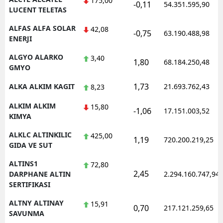
175,00
-0,11
54.351.595,90
LUCENT TELETAS
Yozgat
ALFAS ALFA SOLAR
42,08
-0,75
63.190.488,98
ENERJI
Zonguldak
ALGYO ALARKO
3,40
Aksaray
1,80
68.184.250,48
GMYO
Bayburt
1,73
ALKA ALKIM KAGIT
21.693.762,43
8,23
Karaman
ALKIM ALKIM
15,80
-1,06
17.151.003,52
KIMYA
Kırıkkale
ALKLC ALTINKILIC
425,00
1,19
720.200.219,25
Batman
GIDA VE SUT
Şırnak
ALTINS1
72,80
2,45
DARPHANE ALTIN
2.294.160.747,94
Bartın
SERTIFIKASI
Ardahan
ALTNY ALTINAY
15,91
0,70
217.121.259,65
SAVUNMA
Iğdır