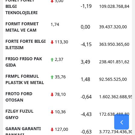
5,00
-1,19
BILGI
109.028.768,84
TEKNOLOJILERI
FORMT FORMET
1,74
0,00
39.437.320,00
METAL VE CAM
FORTE FORTE BILGI
113,30
-4,15
363.950.365,60
ILETISIM
FRIGO FRIGO PAK
2,37
3,49
238.401.851,62
GIDA
FRMPL FORMUL
35,76
1,48
92.565.525,00
PLASTIK VE METAL
FROTO FORD
78,10
-0,64
1.602.362.688,95
OTOSAN
FZLGY FUZUL
10,36
-4,43
172.638.488,80
GMYO
GARAN GARANTI
127,00
-0,63
3.772.734.436,30
BANKASI