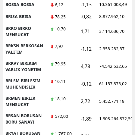
-1,13
BOSSA BOSSA
10.361.008,49
6,12
-0,82
BRISA BRISA
8.877.952,10
78,25
BRKO BIRKO
10,70
1,71
3.114.636,70
MENSUCAT
BRKSN BERKOSAN
7,97
-1,12
2.358.282,37
YALITIM
BRKVY BIRIKIM
79,95
4,78
74.542.532,65
VARLIK YONETIM
BRLSM BIRLESIM
16,11
-0,12
61.157.875,02
MUHENDISLIK
BRMEN BIRLIK
18,10
2,72
5.452.771,18
MENSUCAT
BRSAN BORUSAN
572,00
-1,89
1.308.264.872,50
BORU SANAYI
BRYAT BORUSAN
1.767,00