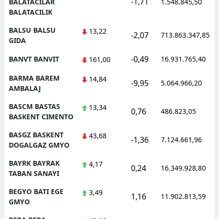
-1,71
BALATACILAR
1.548.845,50
BALATACILIK
BALSU BALSU
13,22
-2,07
713.863.347,85
GIDA
-0,49
BANVT BANVIT
16.931.765,40
161,00
BARMA BAREM
14,84
-9,95
5.064.966,20
AMBALAJ
BASCM BASTAS
13,34
0,76
486.823,05
BASKENT CIMENTO
BASGZ BASKENT
43,68
-1,36
7.124.661,96
DOGALGAZ GMYO
BAYRK BAYRAK
4,17
0,24
16.349.928,80
TABAN SANAYI
BEGYO BATI EGE
3,49
1,16
11.902.813,59
GMYO