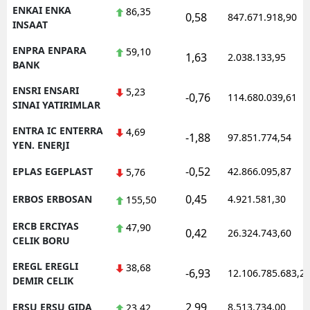
ENKAI ENKA
86,35
0,58
847.671.918,90
INSAAT
ENPRA ENPARA
59,10
1,63
2.038.133,95
BANK
ENSRI ENSARI
5,23
-0,76
114.680.039,61
SINAI YATIRIMLAR
ENTRA IC ENTERRA
4,69
-1,88
97.851.774,54
YEN. ENERJI
-0,52
EPLAS EGEPLAST
42.866.095,87
5,76
0,45
ERBOS ERBOSAN
4.921.581,30
155,50
ERCB ERCIYAS
47,90
0,42
26.324.743,60
CELIK BORU
EREGL EREGLI
38,68
-6,93
12.106.785.683,2
DEMIR CELIK
2,99
ERSU ERSU GIDA
8.513.734,00
23,42