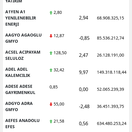
YATIRIM
Edirne
A1YEN A1
2,80
2,94
YENILENEBILIR
68.908.325,15
Elazığ
ENERJI
Erzincan
AAGYO AGAOGLU
12,87
-0,85
85.536.212,74
GMYO
Erzurum
ACSEL ACIPAYAM
128,50
2,47
26.128.191,00
Eskişehir
SELULOZ
Gaziantep
ADEL ADEL
32,42
9,97
149.318.118,44
KALEMCILIK
Giresun
ADESE ADESE
0,85
0,00
52.065.239,39
Gümüşhane
GAYRIMENKUL
ADGYO ADRA
55,00
Hakkari
-2,48
36.451.393,75
GMYO
Hatay
AEFES ANADOLU
21,58
0,56
634.480.253,24
EFES
Isparta