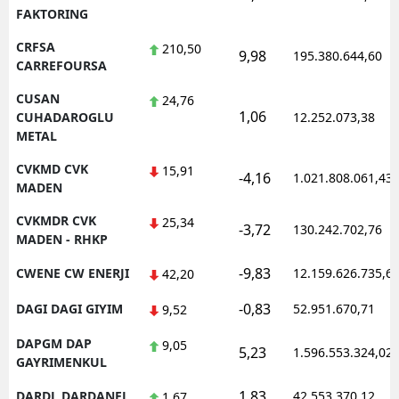
FAKTORING
CRFSA
210,50
9,98
195.380.644,60
CARREFOURSA
CUSAN
24,76
1,06
CUHADAROGLU
12.252.073,38
METAL
CVKMD CVK
15,91
-4,16
1.021.808.061,43
MADEN
CVKMDR CVK
25,34
-3,72
130.242.702,76
MADEN - RHKP
-9,83
CWENE CW ENERJI
12.159.626.735,6
42,20
-0,83
DAGI DAGI GIYIM
52.951.670,71
9,52
DAPGM DAP
9,05
5,23
1.596.553.324,02
GAYRIMENKUL
1,83
DARDL DARDANEL
42.553.370,12
1,67