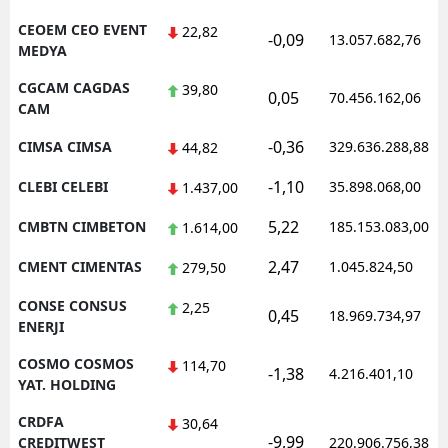
CEOEM CEO EVENT
22,82
-0,09
13.057.682,76
MEDYA
CGCAM CAGDAS
39,80
0,05
70.456.162,06
CAM
-0,36
CIMSA CIMSA
329.636.288,88
44,82
-1,10
CLEBI CELEBI
35.898.068,00
1.437,00
5,22
CMBTN CIMBETON
185.153.083,00
1.614,00
2,47
CMENT CIMENTAS
1.045.824,50
279,50
CONSE CONSUS
2,25
0,45
18.969.734,97
ENERJI
COSMO COSMOS
114,70
-1,38
4.216.401,10
YAT. HOLDING
CRDFA
30,64
-9,99
CREDITWEST
220.906.756,38