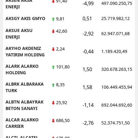
AKSEN AKSA
91,40
-4,99
497.090.250,75
ENERJI
Samsun
0,51
AKSGY AKIS GMYO
25.719.982,12
9,81
Siirt
AKSUE AKSU
42,60
-2,92
62.947.071,68
Sinop
ENERJI
AKYHO AKDENIZ
Sivas
2,24
-0,44
1.189.420,49
YATIRIM HOLDING
Tekirdağ
ALARK ALARKO
101,80
1,50
320.678.263,15
HOLDING
Tokat
ALBRK ALBARAKA
8,35
Trabzon
1,58
106.449.455,94
TURK
Tunceli
ALBTN ALBAYRAK
25,92
-1,14
692.044.692,60
BETON SANAYI
Şanlıurfa
ALCAR ALARKO
686,50
-2,76
52.374.751,50
Uşak
CARRIER
Van
ALCTL ALCATEL