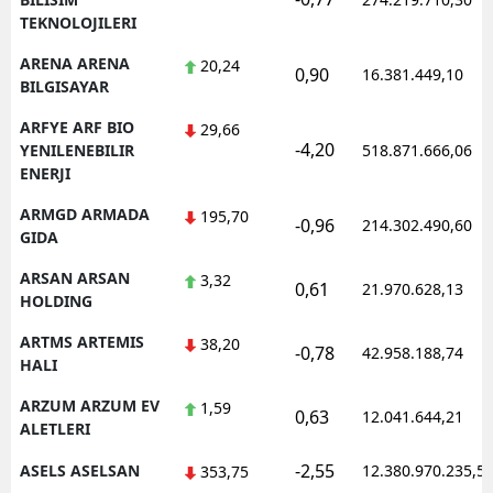
TEKNOLOJILERI
ARENA ARENA
20,24
0,90
16.381.449,10
BILGISAYAR
ARFYE ARF BIO
29,66
-4,20
YENILENEBILIR
518.871.666,06
ENERJI
ARMGD ARMADA
195,70
-0,96
214.302.490,60
GIDA
ARSAN ARSAN
3,32
0,61
21.970.628,13
HOLDING
ARTMS ARTEMIS
38,20
-0,78
42.958.188,74
HALI
ARZUM ARZUM EV
1,59
0,63
12.041.644,21
ALETLERI
-2,55
ASELS ASELSAN
12.380.970.235,5
353,75