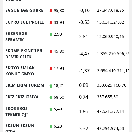
-0,16
EGGUB EGE GUBRE
27.347.618,85
95,30
-0,53
EGPRO EGE PROFIL
13.631.321,02
33,94
EGSER EGE
2,93
2,81
12.069.940,15
SERAMIK
EKDMR EKINCILER
45,30
-4,47
1.355.270.596,56
DEMIR CELIK
EKGYO EMLAK
17,94
-1,37
2.634.410.311,19
KONUT GMYO
0,89
EKIM EKIM TURIZM
333.625.168,70
18,21
0,74
EKIZ EKIZ KIMYA
357.655,50
68,50
EKOS EKOS
5,49
1,86
47.521.377,14
TEKNOLOJI
EKSUN EKSUN
6,23
3,32
42.791.974,53
GIDA