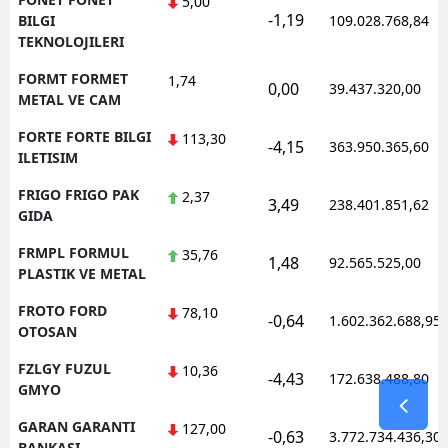
5,00
-1,19
BILGI
109.028.768,84
TEKNOLOJILERI
FORMT FORMET
1,74
0,00
39.437.320,00
METAL VE CAM
FORTE FORTE BILGI
113,30
-4,15
363.950.365,60
ILETISIM
FRIGO FRIGO PAK
2,37
3,49
238.401.851,62
GIDA
FRMPL FORMUL
35,76
1,48
92.565.525,00
PLASTIK VE METAL
FROTO FORD
78,10
-0,64
1.602.362.688,95
OTOSAN
FZLGY FUZUL
10,36
-4,43
172.638.488,80
GMYO
GARAN GARANTI
127,00
-0,63
3.772.734.436,30
BANKASI