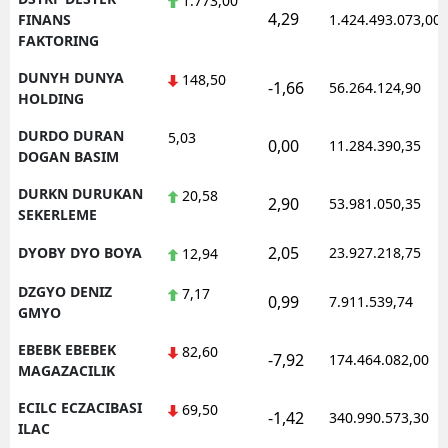
1.773,00
4,29
FINANS
1.424.493.073,00
FAKTORING
DUNYH DUNYA
148,50
-1,66
56.264.124,90
HOLDING
DURDO DURAN
5,03
0,00
11.284.390,35
DOGAN BASIM
DURKN DURUKAN
20,58
2,90
53.981.050,35
SEKERLEME
2,05
DYOBY DYO BOYA
23.927.218,75
12,94
DZGYO DENIZ
7,17
0,99
7.911.539,74
GMYO
EBEBK EBEBEK
82,60
-7,92
174.464.082,00
MAGAZACILIK
ECILC ECZACIBASI
69,50
-1,42
340.990.573,30
ILAC