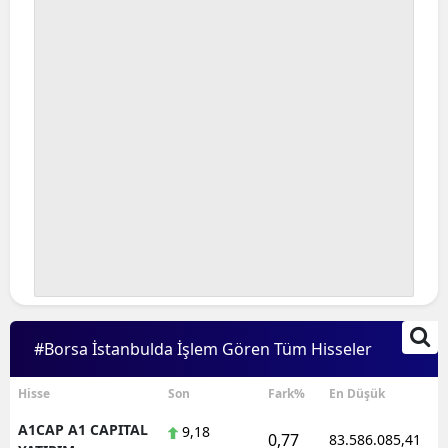
Bilecik
Bingöl
Bitlis
Bolu
Burdur
Bursa
Çanakkale
Çankırı
#Borsa İstanbulda İşlem Gören Tüm Hisseler
Çorum
Denizli
Hisse
Son
Fark%
En Düşük
A1CAP A1 CAPITAL
9,18
Diyarbakır
0,77
83.586.085,41