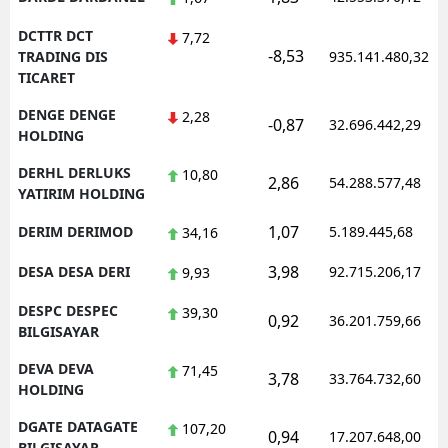
DCTTR DCT
7,72
-8,53
TRADING DIS
935.141.480,32
TICARET
DENGE DENGE
2,28
-0,87
32.696.442,29
HOLDING
DERHL DERLUKS
10,80
2,86
54.288.577,48
YATIRIM HOLDING
1,07
DERIM DERIMOD
5.189.445,68
34,16
3,98
DESA DESA DERI
92.715.206,17
9,93
DESPC DESPEC
39,30
0,92
36.201.759,66
BILGISAYAR
DEVA DEVA
71,45
3,78
33.764.732,60
HOLDING
DGATE DATAGATE
107,20
0,94
17.207.648,00
BILGISAYAR