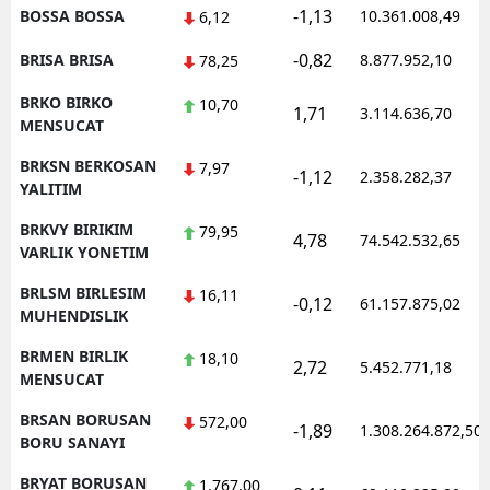
-1,13
BOSSA BOSSA
10.361.008,49
6,12
-0,82
BRISA BRISA
8.877.952,10
78,25
BRKO BIRKO
10,70
1,71
3.114.636,70
MENSUCAT
BRKSN BERKOSAN
7,97
-1,12
2.358.282,37
YALITIM
BRKVY BIRIKIM
79,95
4,78
74.542.532,65
VARLIK YONETIM
BRLSM BIRLESIM
16,11
-0,12
61.157.875,02
MUHENDISLIK
BRMEN BIRLIK
18,10
2,72
5.452.771,18
MENSUCAT
BRSAN BORUSAN
572,00
-1,89
1.308.264.872,50
BORU SANAYI
BRYAT BORUSAN
1.767,00