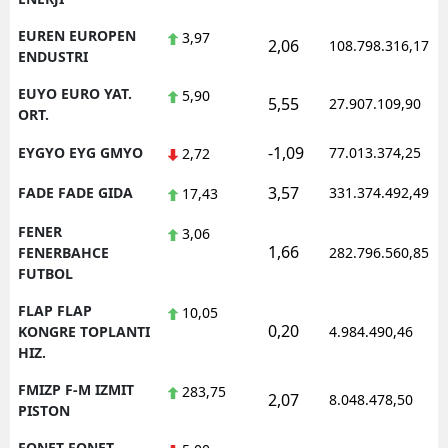
EUREN EUROPEN
3,97
2,06
108.798.316,17
ENDUSTRI
EUYO EURO YAT.
5,90
5,55
27.907.109,90
ORT.
-1,09
EYGYO EYG GMYO
77.013.374,25
2,72
3,57
FADE FADE GIDA
331.374.492,49
17,43
FENER
3,06
1,66
FENERBAHCE
282.796.560,85
FUTBOL
FLAP FLAP
10,05
0,20
KONGRE TOPLANTI
4.984.490,46
HIZ.
FMIZP F-M IZMIT
283,75
2,07
8.048.478,50
PISTON
FONET FONET