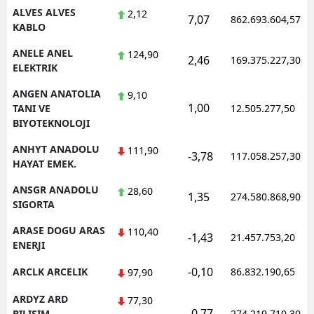
ALVES ALVES
2,12
7,07
862.693.604,57
KABLO
Yalova
ANELE ANEL
124,90
Karabük
2,46
169.375.227,30
ELEKTRIK
Kilis
ANGEN ANATOLIA
9,10
1,00
TANI VE
12.505.277,50
Osmaniye
BIYOTEKNOLOJI
Düzce
ANHYT ANADOLU
111,90
-3,78
117.058.257,30
HAYAT EMEK.
ANSGR ANADOLU
28,60
1,35
274.580.868,90
SIGORTA
ARASE DOGU ARAS
110,40
-1,43
21.457.753,20
ENERJI
-0,10
ARCLK ARCELIK
86.832.190,65
97,90
ARDYZ ARD
77,30
-0,77
BILISIM
274.219.710,30