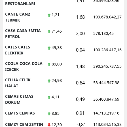
1,91
36.399.523,46
RESTORANLARI
CANTE CAN2
1,21
1,68
199.678.042,27
TERMIK
CASA CASA EMTIA
71,45
2,00
578.180,45
PETROL
CATES CATES
49,38
0,04
100.286.417,16
ELEKTRIK
CCOLA COCA COLA
89,00
1,48
390.245.737,55
ICECEK
CELHA CELIK
24,98
0,64
58.444.547,38
HALAT
CEMAS CEMAS
4,11
0,49
36.400.847,69
DOKUM
0,91
CEMTS CEMTAS
14.713.219,16
8,85
-0,81
CEMZY CEM ZEYTIN
113.034.515,38
12,30