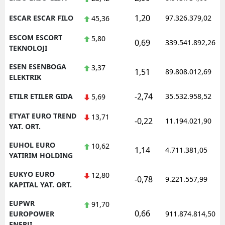
1,20
ESCAR ESCAR FILO
97.326.379,02
45,36
ESCOM ESCORT
5,80
0,69
339.541.892,26
TEKNOLOJI
ESEN ESENBOGA
3,37
1,51
89.808.012,69
ELEKTRIK
-2,74
ETILR ETILER GIDA
35.532.958,52
5,69
ETYAT EURO TREND
13,71
-0,22
11.194.021,90
YAT. ORT.
EUHOL EURO
10,62
1,14
4.711.381,05
YATIRIM HOLDING
EUKYO EURO
12,80
-0,78
9.221.557,99
KAPITAL YAT. ORT.
EUPWR
91,70
0,66
EUROPOWER
911.874.814,50
ENERJI