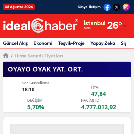
08 Ağustos 2026
Künye
İletişim
Adana
İstanbul
26
°
Açık
Adıyaman
Afyonkarahisar
Güncel Akış
Ekonomi
Teşvik-Proje
Yapay Zeka
Sigor
Ağrı
/
Hisse Senedi Fiyatları
Amasya
OYAYO OYAK YAT. ORT.
Ankara
Son Güncelleme
FİYAT
18:10
Antalya
47,84
DEĞİŞİM
HACİM(TL)
Artvin
5,70%
4.777.012,92
Aydın
Balıkesir