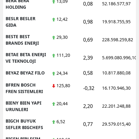
BERA BERA
13,09
0,08
52.186.577,97
HOLDING
BESLR BESLER
12,42
0,98
19.918.755,95
GIDA
BESTE BEST
29,30
0,69
228.598.259,82
BRANDS ENERJI
BETAE BETA ENERJI
111,20
2,39
5.699.080.996,10
VE TEKNOLOJI
0,58
BEYAZ BEYAZ FILO
10.817.880,08
24,34
BFREN BOSCH
125,80
-0,32
16.170.946,30
FREN SISTEMLERI
BIENY BIEN YAPI
20,44
2,20
22.201.248,88
URUNLERI
BIGCH BUYUK
6,52
0,77
29.579.015,40
SEFLER BIGCHEFS
BIGEN BIRLESIM