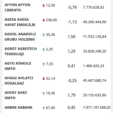
AFYON AFYON
12,56
-0,79
Mersin
7.770.628,92
CIMENTO
İstanbul
AGESA AGESA
236,00
-1,13
49.260.444,90
HAYAT EMEKLILIK
İzmir
AGHOL ANADOLU
35,26
1,56
71.553.130,84
Kars
GRUBU HOLDING
Kastamonu
AGROT AGROTECH
2,35
1,29
33.828.248,20
TEKNOLOJI
Kayseri
AGYO ATAKULE
7,33
0,41
1.486.420,23
GMYO
Kırklareli
AHGAZ AHLATCI
32,14
Kırşehir
-0,25
45.407.680,74
DOGALGAZ
Kocaeli
AHSGY AHES
19,36
1,79
29.155.635,80
GMYO
Konya
0,45
AKBNK AKBANK
7.971.197.000,85
67,40
Kütahya