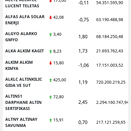
175,00
-0,11
54.351.595,90
LUCENT TELETAS
Yozgat
ALFAS ALFA SOLAR
42,08
-0,75
63.190.488,98
ENERJI
Zonguldak
ALGYO ALARKO
3,40
Aksaray
1,80
68.184.250,48
GMYO
Bayburt
1,73
ALKA ALKIM KAGIT
21.693.762,43
8,23
Karaman
ALKIM ALKIM
15,80
-1,06
17.151.003,52
KIMYA
Kırıkkale
ALKLC ALTINKILIC
425,00
1,19
720.200.219,25
Batman
GIDA VE SUT
Şırnak
ALTINS1
72,80
2,45
DARPHANE ALTIN
2.294.160.747,94
Bartın
SERTIFIKASI
Ardahan
ALTNY ALTINAY
15,91
0,70
217.121.259,65
SAVUNMA
Iğdır