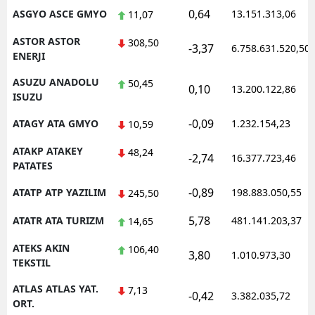
0,64
ASGYO ASCE GMYO
13.151.313,06
11,07
ASTOR ASTOR
308,50
-3,37
6.758.631.520,50
ENERJI
ASUZU ANADOLU
50,45
0,10
13.200.122,86
ISUZU
-0,09
ATAGY ATA GMYO
1.232.154,23
10,59
ATAKP ATAKEY
48,24
-2,74
16.377.723,46
PATATES
-0,89
ATATP ATP YAZILIM
198.883.050,55
245,50
5,78
ATATR ATA TURIZM
481.141.203,37
14,65
ATEKS AKIN
106,40
3,80
1.010.973,30
TEKSTIL
ATLAS ATLAS YAT.
7,13
-0,42
3.382.035,72
ORT.