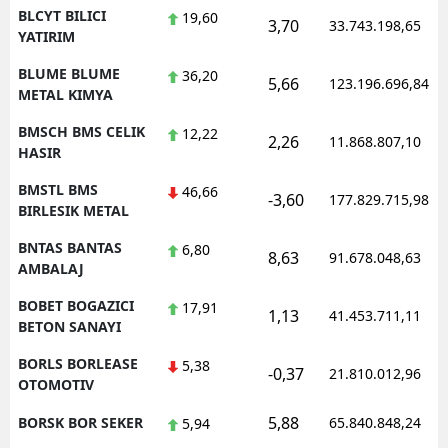
BLCYT BILICI
19,60
3,70
33.743.198,65
YATIRIM
BLUME BLUME
36,20
5,66
123.196.696,84
METAL KIMYA
BMSCH BMS CELIK
12,22
2,26
11.868.807,10
HASIR
BMSTL BMS
46,66
-3,60
177.829.715,98
BIRLESIK METAL
BNTAS BANTAS
6,80
8,63
91.678.048,63
AMBALAJ
BOBET BOGAZICI
17,91
1,13
41.453.711,11
BETON SANAYI
BORLS BORLEASE
5,38
-0,37
21.810.012,96
OTOMOTIV
5,88
BORSK BOR SEKER
65.840.848,24
5,94