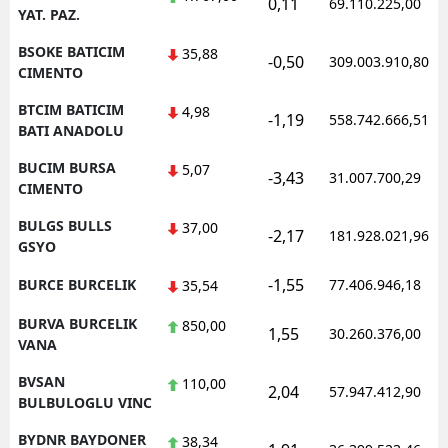
0,11
69.110.225,00
YAT. PAZ.
BSOKE BATICIM
35,88
-0,50
309.003.910,80
CIMENTO
BTCIM BATICIM
4,98
-1,19
558.742.666,51
BATI ANADOLU
BUCIM BURSA
5,07
-3,43
31.007.700,29
CIMENTO
BULGS BULLS
37,00
-2,17
181.928.021,96
GSYO
-1,55
BURCE BURCELIK
77.406.946,18
35,54
BURVA BURCELIK
850,00
1,55
30.260.376,00
VANA
BVSAN
110,00
2,04
57.947.412,90
BULBULOGLU VINC
BYDNR BAYDONER
38,34