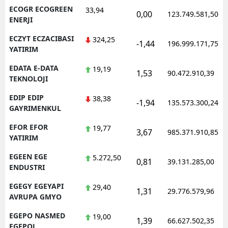
ECOGR ECOGREEN
33,94
0,00
123.749.581,50
ENERJI
ECZYT ECZACIBASI
324,25
-1,44
196.999.171,75
YATIRIM
EDATA E-DATA
19,19
1,53
90.472.910,39
TEKNOLOJI
EDIP EDIP
38,38
-1,94
135.573.300,24
GAYRIMENKUL
EFOR EFOR
19,77
3,67
985.371.910,85
YATIRIM
EGEEN EGE
5.272,50
0,81
39.131.285,00
ENDUSTRI
EGEGY EGEYAPI
29,40
1,31
29.776.579,96
AVRUPA GMYO
EGEPO NASMED
19,00
1,39
66.627.502,35
EGEPOL