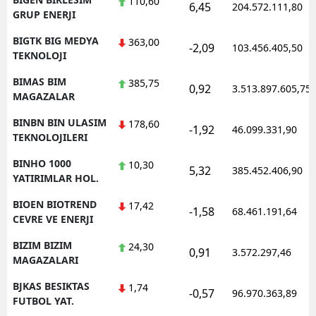
110,60
6,45
204.572.111,80
GRUP ENERJI
BIGTK BIG MEDYA
363,00
-2,09
103.456.405,50
TEKNOLOJI
BIMAS BIM
385,75
0,92
3.513.897.605,75
MAGAZALAR
BINBN BIN ULASIM
178,60
-1,92
46.099.331,90
TEKNOLOJILERI
BINHO 1000
10,30
5,32
385.452.406,90
YATIRIMLAR HOL.
BIOEN BIOTREND
17,42
-1,58
68.461.191,64
CEVRE VE ENERJI
BIZIM BIZIM
24,30
0,91
3.572.297,46
MAGAZALARI
BJKAS BESIKTAS
1,74
-0,57
96.970.363,89
FUTBOL YAT.