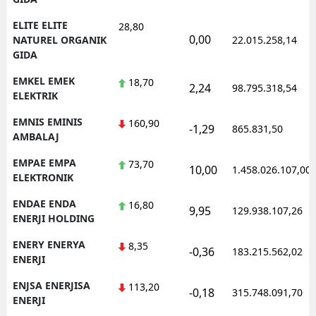
ELITE ELITE
28,80
0,00
NATUREL ORGANIK
22.015.258,14
GIDA
EMKEL EMEK
18,70
2,24
98.795.318,54
ELEKTRIK
EMNIS EMINIS
160,90
-1,29
865.831,50
AMBALAJ
EMPAE EMPA
73,70
10,00
1.458.026.107,00
ELEKTRONIK
ENDAE ENDA
16,80
9,95
129.938.107,26
ENERJI HOLDING
ENERY ENERYA
8,35
-0,36
183.215.562,02
ENERJI
ENJSA ENERJISA
113,20
-0,18
315.748.091,70
ENERJI