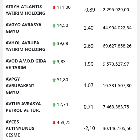
ATSYH ATLANTIS
111,00
-0,89
2.295.929,00
YATIRIM HOLDING
AVGYO AVRASYA
14,50
2,40
44.994.022,34
GMYO
AVHOL AVRUPA
39,68
2,69
69.627.858,26
YATIRIM HOLDING
AVOD A.V.O.D GIDA
3,83
1,59
9.570.527,97
VE TARIM
AVPGY
51,80
1,07
AVRUPAKENT
10.331.507,80
GMYO
AVTUR AVRASYA
12,74
0,71
7.463.383,75
PETROL VE TUR.
AYCES
453,75
-2,10
ALTINYUNUS
30.146.105,50
CESME