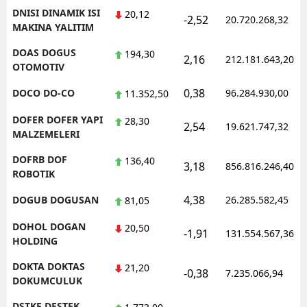
DNISI DINAMIK ISI
20,12
-2,52
20.720.268,32
MAKINA YALITIM
DOAS DOGUS
194,30
2,16
212.181.643,20
OTOMOTIV
0,38
DOCO DO-CO
96.284.930,00
11.352,50
DOFER DOFER YAPI
28,30
2,54
19.621.747,32
MALZEMELERI
DOFRB DOF
136,40
3,18
856.816.246,40
ROBOTIK
4,38
DOGUB DOGUSAN
26.285.582,45
81,05
DOHOL DOGAN
20,50
-1,91
131.554.567,36
HOLDING
DOKTA DOKTAS
21,20
-0,38
7.235.066,94
DOKUMCULUK
DSTKF DESTEK