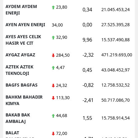
AYDEM AYDEM
23,80
0,34
21.045.453,24
ENERJI
0,00
AYEN AYEN ENERJI
27.525.395,28
34,00
AYES AYES CELIK
32,90
9,96
15.537.490,88
HASIR VE CIT
-2,32
AYGAZ AYGAZ
471.219.693,00
284,50
AZTEK AZTEK
4,47
0,45
43.048.452,97
TEKNOLOJI
-0,82
BAGFS BAGFAS
12.758.532,52
24,32
BAHKM BAHADIR
113,30
-2,41
50.717.086,70
KIMYA
BAKAB BAK
44,68
1,55
15.758.914,54
AMBALAJ
BALAT
72,00