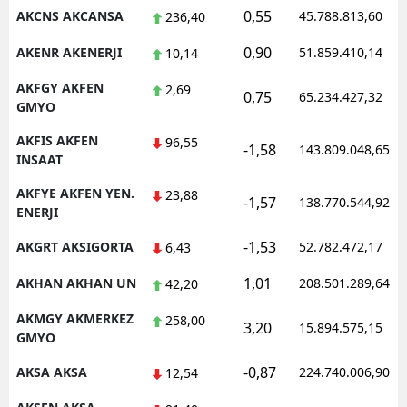
0,55
AKCNS AKCANSA
45.788.813,60
236,40
Malatya
0,90
AKENR AKENERJI
51.859.410,14
10,14
Manisa
AKFGY AKFEN
2,69
0,75
65.234.427,32
Kahramanmaraş
GMYO
Mardin
AKFIS AKFEN
96,55
-1,58
143.809.048,65
INSAAT
Muğla
AKFYE AKFEN YEN.
23,88
-1,57
138.770.544,92
ENERJI
Muş
-1,53
AKGRT AKSIGORTA
52.782.472,17
6,43
Nevşehir
1,01
AKHAN AKHAN UN
208.501.289,64
42,20
Niğde
AKMGY AKMERKEZ
258,00
Ordu
3,20
15.894.575,15
GMYO
Rize
-0,87
AKSA AKSA
224.740.006,90
12,54
Sakarya