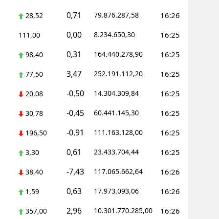
0,71
79.876.287,58
16:26
28,52
Yozgat
0,00
8.234.650,30
16:25
111,00
Zonguldak
0,31
164.440.278,90
16:25
98,40
Aksaray
3,47
252.191.112,20
16:25
77,50
Bayburt
-0,50
14.304.309,84
16:25
20,08
Karaman
-0,45
60.441.145,30
16:25
30,78
Kırıkkale
-0,91
111.163.128,00
16:25
196,50
Batman
0,61
23.433.704,44
16:25
3,30
Şırnak
-7,43
117.065.662,64
16:26
38,40
Bartın
0,63
17.973.093,06
16:26
1,59
Ardahan
2,96
10.301.770.285,00
16:26
357,00
Iğdır