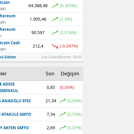
tcoin
64.388,48
(0.305%)
SDT)
thereum
1.905,46
(1.9%)
SDT)
thereum
90.597
(2.016%)
)
tcoin Cash
212,4
(-0.047%)
SDT)
ü Göster
Son Güncellenme: 16:42
ler
Son
Değişim
E ADESE
0,85
(0,00%)
RIMENKUL
21,34
(0,09%)
S ANADOLU EFES
7,34
(0,55%)
 ATAKULE GMYO
2,69
(0,37%)
Y AKFEN GMYO