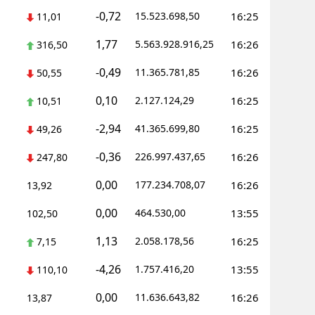
-0,72
15.523.698,50
16:25
11,01
Yalova
1,77
5.563.928.916,25
16:26
316,50
Karabük
-0,49
11.365.781,85
16:26
50,55
Kilis
0,10
2.127.124,29
16:25
10,51
Osmaniye
-2,94
41.365.699,80
16:25
49,26
Düzce
-0,36
226.997.437,65
16:26
247,80
0,00
177.234.708,07
16:26
13,92
0,00
464.530,00
13:55
102,50
1,13
2.058.178,56
16:25
7,15
-4,26
1.757.416,20
13:55
110,10
0,00
11.636.643,82
16:26
13,87