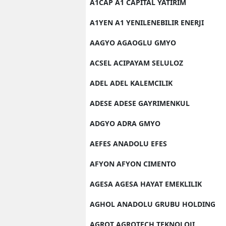
A1CAP A1 CAPITAL YATIRIM
A1YEN A1 YENILENEBILIR ENERJI
AAGYO AGAOGLU GMYO
ACSEL ACIPAYAM SELULOZ
ADEL ADEL KALEMCILIK
ADESE ADESE GAYRIMENKUL
ADGYO ADRA GMYO
AEFES ANADOLU EFES
AFYON AFYON CIMENTO
AGESA AGESA HAYAT EMEKLILIK
AGHOL ANADOLU GRUBU HOLDING
AGROT AGROTECH TEKNOLOJI