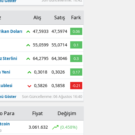
Son Güncellenme: 16:42
ü Göster
z
Alış
Satış
Fark
47,5933
47,5974
ikan Doları
0.06
55,0599
55,0714
0.1
64,2795
64,3046
z Sterlini
0.3
0,3018
0,3026
 Yeni
0.17
0,5826
0,5858
ublesi
-0.21
ü Göster
Son Güncellenme: 06 Ağustos 16:40
to Para
Fiyat
Değişim
tcoin
3.061.632
(0.458%)
)