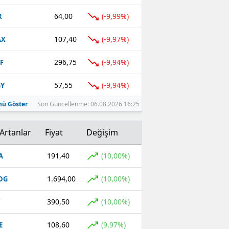
64,00
(-9,99%)
R
107,40
(-9,97%)
AX
296,75
(-9,94%)
F
57,55
(-9,94%)
GY
ü Göster
Son Güncellenme: 06.08.2026 16:25
Artanlar
Fiyat
Değişim
191,40
(10,00%)
A
1.694,00
(10,00%)
DG
390,50
(10,00%)
T
108,60
(9,97%)
E