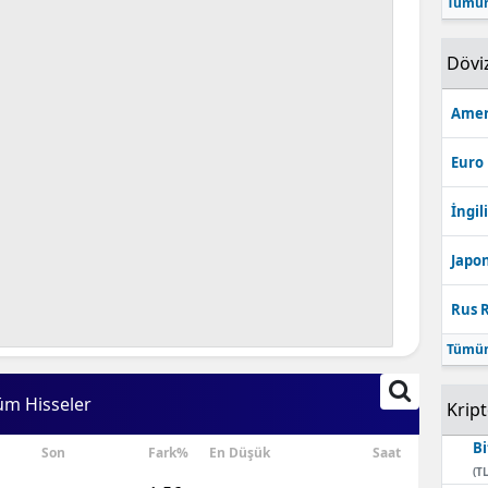
Tümün
Bilecik
Dövi
Bingöl
Bitlis
Amer
Bolu
Euro
Burdur
İngili
Bursa
Japon
Çanakkale
Rus R
Çankırı
Tümün
Çorum
üm Hisseler
Krip
Denizli
Bi
Son
Fark%
En Düşük
Saat
Diyarbakır
(TL