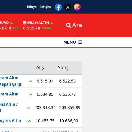
Künye
İletişim
EURO
GRAM ALTIN
Ara
5,0714
6.535,78
%0.1
% 0,61
MENÜ
Alış
Satış
ram Altın
6.522,53
6.515,01
Kapalı Çarşı)
6.535,78
6.534,85
ram Altın
ns Altın /
203.359,89
203.313,34
L
10.686,00
10.455,75
eyrek Altın