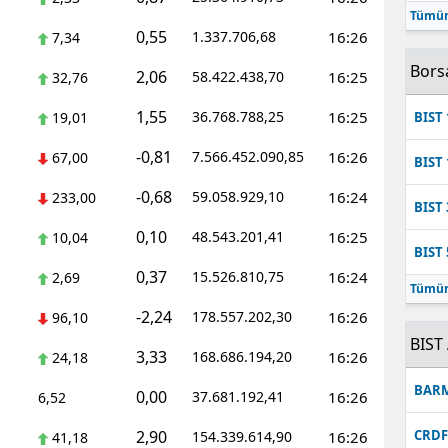
Tümün
Mersin
0,55
1.337.706,68
16:26
7,34
İstanbul
Bors
2,06
58.422.438,70
16:25
32,76
İzmir
1,55
36.768.788,25
16:25
19,01
BIST 
Kars
-0,81
7.566.452.090,85
16:26
67,00
BIST 
Kastamonu
-0,68
59.058.929,10
16:24
233,00
BIST 
Kayseri
0,10
48.543.201,41
16:25
10,04
BIST 
Kırklareli
0,37
15.526.810,75
16:24
2,69
Tümün
Kırşehir
-2,24
178.557.202,30
16:26
96,10
BIST 
3,33
Kocaeli
168.686.194,20
16:26
24,18
BAR
0,00
37.681.192,41
16:26
Konya
6,52
2,90
CRD
154.339.614,90
16:26
41,18
Kütahya