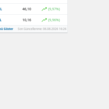
46,10
(9,97%)
L
10,16
(9,96%)
L
ü Göster
Son Güncellenme: 06.08.2026 16:26