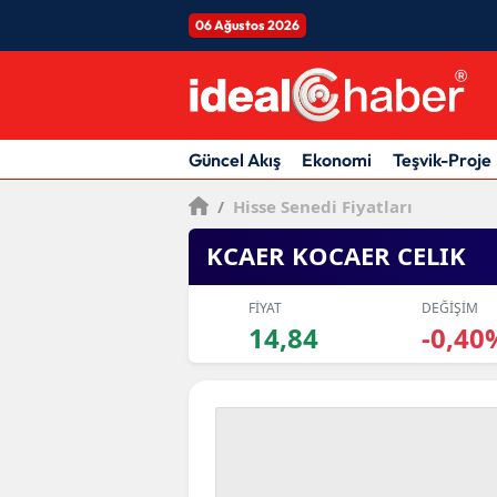
06 Ağustos 2026
Güncel Akış
Ekonomi
Teşvik-Proje
/
Hisse Senedi Fiyatları
KCAER KOCAER CELIK
FİYAT
DEĞİŞİM
14,84
-0,40