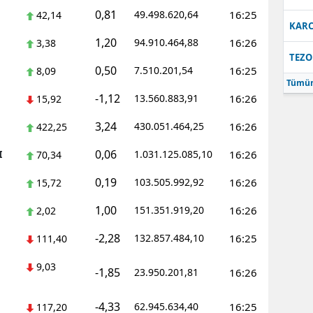
0,81
49.498.620,64
16:25
42,14
Samsun
KARC
1,20
94.910.464,88
16:26
3,38
Siirt
TEZO
0,50
7.510.201,54
16:25
8,09
Sinop
Tümün
-1,12
13.560.883,91
16:26
15,92
Sivas
3,24
430.051.464,25
16:26
422,25
Tekirdağ
0,06
I
1.031.125.085,10
16:26
70,34
Tokat
0,19
103.505.992,92
16:26
15,72
Trabzon
1,00
151.351.919,20
16:26
2,02
Tunceli
-2,28
132.857.484,10
16:25
111,40
Şanlıurfa
9,03
-1,85
23.950.201,81
16:26
Uşak
-4,33
62.945.634,40
16:25
117,20
Van