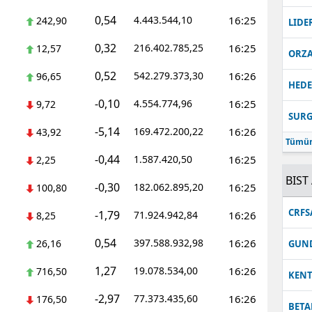
0,54
4.443.544,10
16:25
242,90
Malatya
LIDE
0,32
216.402.785,25
16:25
12,57
Manisa
ORZ
0,52
542.279.373,30
16:26
96,65
Kahramanmaraş
HEDE
-0,10
4.554.774,96
16:25
9,72
Mardin
SUR
-5,14
169.472.200,22
16:26
43,92
Muğla
Tümün
-0,44
1.587.420,50
16:25
2,25
Muş
BIST 
-0,30
182.062.895,20
16:25
100,80
Nevşehir
CRFS
-1,79
71.924.942,84
16:26
8,25
Niğde
0,54
397.588.932,98
16:26
26,16
GUN
Ordu
1,27
19.078.534,00
16:26
716,50
KEN
Rize
-2,97
77.373.435,60
16:26
176,50
BETA
Sakarya