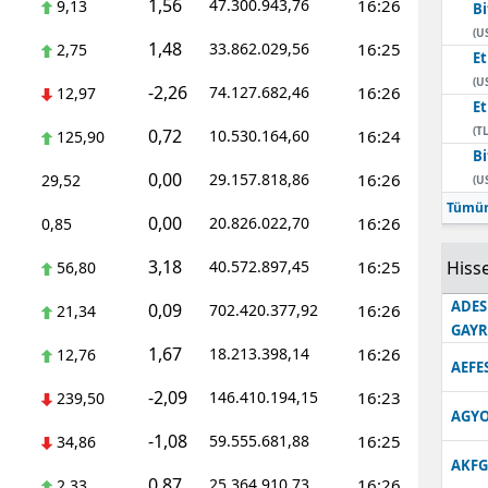
1,56
47.300.943,76
16:26
9,13
Bi
Edirne
(U
1,48
33.862.029,56
16:25
2,75
E
Elazığ
(U
-2,26
74.127.682,46
16:26
12,97
E
Erzincan
(TL
0,72
10.530.164,60
16:24
125,90
Bi
Erzurum
0,00
29.157.818,86
16:26
29,52
(U
Eskişehir
Tümün
0,00
20.826.022,70
16:26
0,85
Gaziantep
3,18
40.572.897,45
16:25
Hisse
56,80
Giresun
ADES
0,09
702.420.377,92
16:26
21,34
GAY
Gümüşhane
1,67
18.213.398,14
16:26
12,76
AEFE
Hakkari
-2,09
146.410.194,15
16:23
239,50
AGYO
Hatay
-1,08
59.555.681,88
16:25
34,86
AKFG
Isparta
0,87
25.364.910,73
16:26
2,33