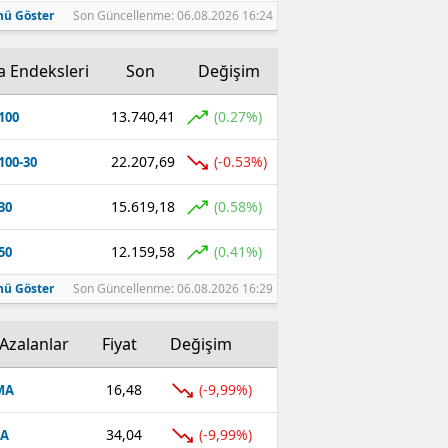
ü Göster
Son Güncellenme: 06.08.2026 16:24
a Endeksleri
Son
Değişim
13.740,41
(0.27%)
100
22.207,69
(-0.53%)
100-30
15.619,18
(0.58%)
30
12.159,58
(0.41%)
50
ü Göster
Son Güncellenme: 06.08.2026 16:29
Azalanlar
Fiyat
Değişim
16,48
(-9,99%)
MA
34,04
(-9,99%)
FA