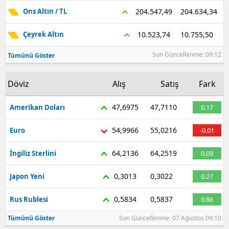
204.634,34
204.547,49
Ons Altın / TL
Edirne
Elazığ
10.755,50
10.523,74
Çeyrek Altın
Erzincan
Son Güncellenme: 09:12
Tümünü Göster
Erzurum
Döviz
Alış
Satış
Fark
Eskişehir
47,6975
47,7110
Amerikan Doları
0.17
Gaziantep
54,9966
55,0216
Euro
-0.01
Giresun
64,2136
64,2519
İngiliz Sterlini
0.09
Gümüşhane
0,3013
0,3022
Japon Yeni
0.27
Hakkari
0,5834
0,5837
Rus Rublesi
0.86
Hatay
Tümünü Göster
Son Güncellenme: 07 Ağustos 09:10
Isparta