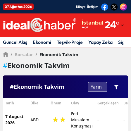
07 Ağustos 2026
Künye
İletişim
Adana
İstanbul
24
°
Açık
Adıyaman
Afyonkarahisar
Güncel Akış
Ekonomi
Teşvik-Proje
Yapay Zeka
Sigor
Ağrı
/
Borsalar
/
Ekonomik Takvim
#
Ekonomik Takvim
Amasya
Ankara
#Ekonomik Takvim
Antalya
Artvin
Tarih
Ülke
Önem
Olay
Gerçekleşen
Bekl
Aydın
Fed
7 August
-
ABD
Musalem
-
2026
Balıkesir
Konuşması