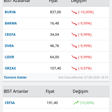
BIST Azalanlar
Fiyat
Değişim
Samsun
837,00
(-10,00%)
BURVA
Siirt
16,48
(-9,99%)
BARMA
Sinop
34,04
(-9,99%)
CRDFA
Sivas
46,76
(-9,99%)
ISVEA
Tekirdağ
64,00
(-9,99%)
LIDER
Tokat
107,40
(-9,97%)
ORZAX
Trabzon
Tümünü Göster
Son Güncellenme: 07.08.2026 18:10
Tunceli
Şanlıurfa
BIST Artanlar
Fiyat
Değişim
Uşak
191,40
(10,00%)
CRFSA
Van