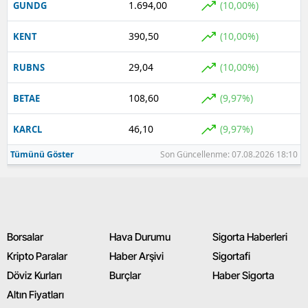
1.694,00
(10,00%)
GUNDG
Yozgat
390,50
(10,00%)
KENT
Zonguldak
29,04
(10,00%)
RUBNS
Aksaray
108,60
(9,97%)
BETAE
Bayburt
46,10
(9,97%)
KARCL
Karaman
Tümünü Göster
Son Güncellenme: 07.08.2026 18:10
Kırıkkale
Batman
Şırnak
Borsalar
Hava Durumu
Sigorta Haberleri
Bartın
Kripto Paralar
Haber Arşivi
Sigortafi
Döviz Kurları
Burçlar
Haber Sigorta
Ardahan
Altın Fiyatları
Iğdır