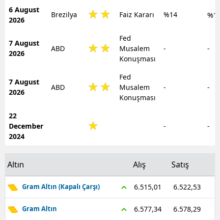
6 August
Bilecik
Brezilya
Faiz Kararı
%14
%1
2026
Bingöl
Fed
7 August
-
ABD
Musalem
-
Bitlis
2026
Konuşması
Bolu
Fed
7 August
-
ABD
Musalem
-
Burdur
2026
Konuşması
Bursa
22
-
December
-
Çanakkale
2024
Çankırı
Altın
Alış
Satış
Çorum
6.522,53
6.515,01
Gram Altın (Kapalı Çarşı)
Denizli
6.578,29
6.577,34
Gram Altın
Diyarbakır