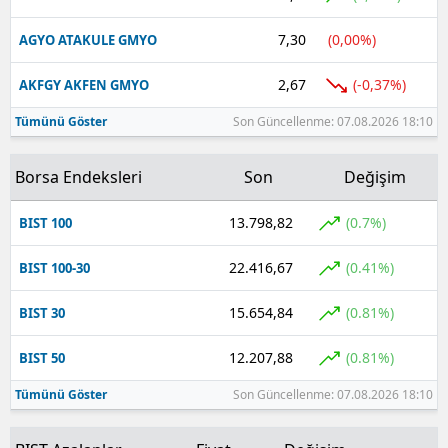
Malatya
7,30
(0,00%)
AGYO ATAKULE GMYO
Manisa
2,67
(-0,37%)
AKFGY AKFEN GMYO
Kahramanmaraş
Tümünü Göster
Son Güncellenme: 07.08.2026 18:10
Mardin
Borsa Endeksleri
Son
Değişim
Muğla
13.798,82
(0.7%)
BIST 100
Muş
22.416,67
(0.41%)
BIST 100-30
Nevşehir
15.654,84
(0.81%)
BIST 30
Niğde
12.207,88
(0.81%)
BIST 50
Ordu
Tümünü Göster
Son Güncellenme: 07.08.2026 18:10
Rize
Sakarya