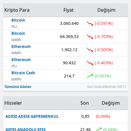
Mersin
Kripto Para
Fiyat
Değişim
İstanbul
Bitcoin
3.060.640
(-0.591%)
(TL)
İzmir
Bitcoin
64.369,53
(-0.703%)
(USDT)
Kars
Ethereum
1.902,12
(-0.505%)
(USDT)
Kastamonu
Ethereum
90.432
(-0.403%)
(TL)
Kayseri
Bitcoin Cash
214,7
(0.093%)
(USDT)
Kırklareli
Tümünü Göster
Son Güncellenme: 09:11
Kırşehir
Hisseler
Son
Değişim
Kocaeli
Konya
0,85
(0,00%)
ADESE ADESE GAYRIMENKUL
Kütahya
21,46
(0,66%)
AEFES ANADOLU EFES