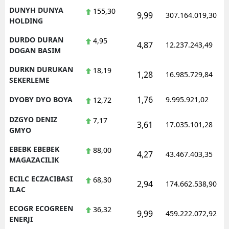
DUNYH DUNYA
155,30
9,99
307.164.019,30
HOLDING
DURDO DURAN
4,95
4,87
12.237.243,49
DOGAN BASIM
DURKN DURUKAN
18,19
1,28
16.985.729,84
SEKERLEME
1,76
DYOBY DYO BOYA
9.995.921,02
12,72
DZGYO DENIZ
7,17
3,61
17.035.101,28
GMYO
EBEBK EBEBEK
88,00
4,27
43.467.403,35
MAGAZACILIK
ECILC ECZACIBASI
68,30
2,94
174.662.538,90
ILAC
ECOGR ECOGREEN
36,32
9,99
459.222.072,92
ENERJI