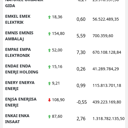
GIDA
EMKEL EMEK
18,36
0,60
56.522.489,35
ELEKTRIK
EMNIS EMINIS
154,80
5,59
700.359,60
AMBALAJ
EMPAE EMPA
52,00
7,30
670.108.128,84
ELEKTRONIK
ENDAE ENDA
15,16
0,26
41.289.784,29
ENERJI HOLDING
ENERY ENERYA
9,21
0,99
115.813.701,18
ENERJI
ENJSA ENERJISA
108,90
-0,55
439.223.169,80
ENERJI
ENKAI ENKA
87,60
2,76
1.318.782.135,50
INSAAT