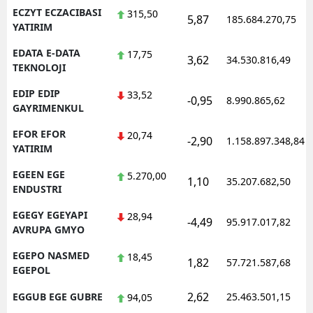
ECZYT ECZACIBASI
315,50
5,87
185.684.270,75
YATIRIM
EDATA E-DATA
17,75
3,62
34.530.816,49
TEKNOLOJI
EDIP EDIP
33,52
-0,95
8.990.865,62
GAYRIMENKUL
EFOR EFOR
20,74
-2,90
1.158.897.348,84
YATIRIM
EGEEN EGE
5.270,00
1,10
35.207.682,50
ENDUSTRI
EGEGY EGEYAPI
28,94
-4,49
95.917.017,82
AVRUPA GMYO
EGEPO NASMED
18,45
1,82
57.721.587,68
EGEPOL
2,62
EGGUB EGE GUBRE
25.463.501,15
94,05