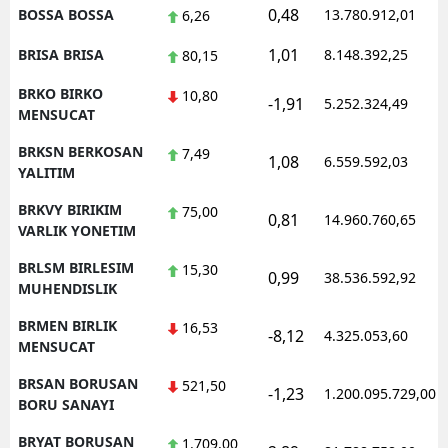
0,48
BOSSA BOSSA
13.780.912,01
6,26
1,01
BRISA BRISA
8.148.392,25
80,15
BRKO BIRKO
10,80
-1,91
5.252.324,49
MENSUCAT
BRKSN BERKOSAN
7,49
1,08
6.559.592,03
YALITIM
BRKVY BIRIKIM
75,00
0,81
14.960.760,65
VARLIK YONETIM
BRLSM BIRLESIM
15,30
0,99
38.536.592,92
MUHENDISLIK
BRMEN BIRLIK
16,53
-8,12
4.325.053,60
MENSUCAT
BRSAN BORUSAN
521,50
-1,23
1.200.095.729,00
BORU SANAYI
BRYAT BORUSAN
1.709,00