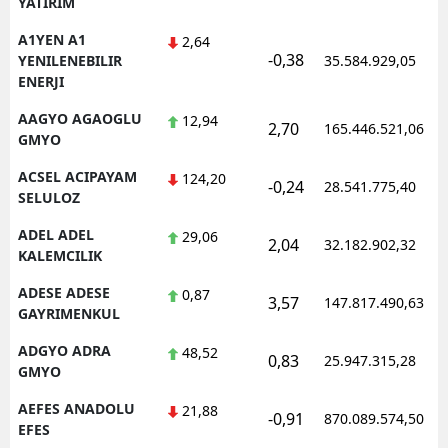
YATIRIM
Edirne
A1YEN A1
2,64
-0,38
YENILENEBILIR
35.584.929,05
Elazığ
ENERJI
Erzincan
AAGYO AGAOGLU
12,94
2,70
165.446.521,06
GMYO
Erzurum
ACSEL ACIPAYAM
124,20
-0,24
28.541.775,40
Eskişehir
SELULOZ
Gaziantep
ADEL ADEL
29,06
2,04
32.182.902,32
KALEMCILIK
Giresun
ADESE ADESE
0,87
3,57
147.817.490,63
Gümüşhane
GAYRIMENKUL
ADGYO ADRA
48,52
Hakkari
0,83
25.947.315,28
GMYO
Hatay
AEFES ANADOLU
21,88
-0,91
870.089.574,50
EFES
Isparta