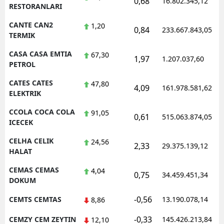
0,68
16.802.345,12
RESTORANLARI
CANTE CAN2
1,20
0,84
233.667.843,05
TERMIK
CASA CASA EMTIA
67,30
1,97
1.207.037,60
PETROL
CATES CATES
47,80
4,09
161.978.581,62
ELEKTRIK
CCOLA COCA COLA
91,05
0,61
515.063.874,05
ICECEK
CELHA CELIK
24,56
2,33
29.375.139,12
HALAT
CEMAS CEMAS
4,04
0,75
34.459.451,34
DOKUM
-0,56
CEMTS CEMTAS
13.190.078,14
8,86
-0,33
CEMZY CEM ZEYTIN
145.426.213,84
12,10