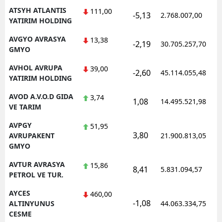
ATSYH ATLANTIS
111,00
-5,13
2.768.007,00
YATIRIM HOLDING
AVGYO AVRASYA
13,38
-2,19
30.705.257,70
GMYO
AVHOL AVRUPA
39,00
-2,60
45.114.055,48
YATIRIM HOLDING
AVOD A.V.O.D GIDA
3,74
1,08
14.495.521,98
VE TARIM
AVPGY
51,95
3,80
AVRUPAKENT
21.900.813,05
GMYO
AVTUR AVRASYA
15,86
8,41
5.831.094,57
PETROL VE TUR.
AYCES
460,00
-1,08
ALTINYUNUS
44.063.334,75
CESME