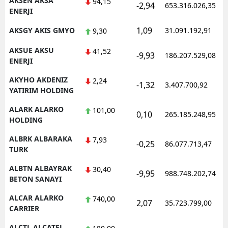
AKSEN AKSA
94,15
-2,94
653.316.026,35
ENERJI
Samsun
1,09
AKSGY AKIS GMYO
31.091.192,91
9,30
Siirt
AKSUE AKSU
41,52
-9,93
186.207.529,08
Sinop
ENERJI
AKYHO AKDENIZ
Sivas
2,24
-1,32
3.407.700,92
YATIRIM HOLDING
Tekirdağ
ALARK ALARKO
101,00
0,10
265.185.248,95
HOLDING
Tokat
ALBRK ALBARAKA
7,93
Trabzon
-0,25
86.077.713,47
TURK
Tunceli
ALBTN ALBAYRAK
30,40
-9,95
988.748.202,74
BETON SANAYI
Şanlıurfa
ALCAR ALARKO
740,00
2,07
35.723.799,00
Uşak
CARRIER
Van
ALCTL ALCATEL