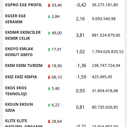
-0,42
EGPRO EGE PROFIL
36.275.181,80
33,46
EGSER EGE
2,84
2,16
9.693.540,98
SERAMIK
EKDMR EKINCILER
49,00
3,81
881.524.879,60
DEMIR CELIK
EKGYO EMLAK
17,91
1,02
1.704.026.835,52
KONUT GMYO
-1,36
EKIM EKIM TURIZM
238.747.724,94
18,90
-1,59
EKIZ EKIZ KIMYA
425.495,45
68,10
EKOS EKOS
5,40
0,93
31.854.418,68
TEKNOLOJI
EKSUN EKSUN
6,22
0,81
80.735.026,85
GIDA
ELITE ELITE
28,64
-0,21
NATUREL ORGANIK
23.916.957,50