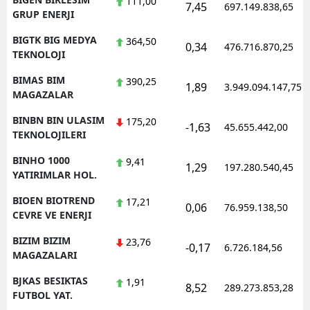
111,00
7,45
697.149.838,65
GRUP ENERJI
BIGTK BIG MEDYA
364,50
0,34
476.716.870,25
TEKNOLOJI
BIMAS BIM
390,25
1,89
3.949.094.147,75
MAGAZALAR
BINBN BIN ULASIM
175,20
-1,63
45.655.442,00
TEKNOLOJILERI
BINHO 1000
9,41
1,29
197.280.540,45
YATIRIMLAR HOL.
BIOEN BIOTREND
17,21
0,06
76.959.138,50
CEVRE VE ENERJI
BIZIM BIZIM
23,76
-0,17
6.726.184,56
MAGAZALARI
BJKAS BESIKTAS
1,91
8,52
289.273.853,28
FUTBOL YAT.