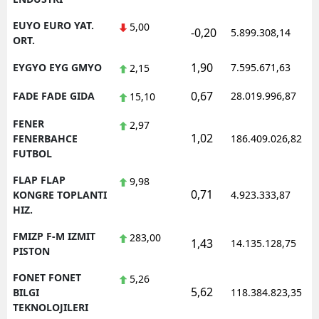
EUYO EURO YAT.
5,00
-0,20
5.899.308,14
ORT.
1,90
EYGYO EYG GMYO
7.595.671,63
2,15
0,67
FADE FADE GIDA
28.019.996,87
15,10
FENER
2,97
1,02
FENERBAHCE
186.409.026,82
FUTBOL
FLAP FLAP
9,98
0,71
KONGRE TOPLANTI
4.923.333,87
HIZ.
FMIZP F-M IZMIT
283,00
1,43
14.135.128,75
PISTON
FONET FONET
5,26
5,62
BILGI
118.384.823,35
TEKNOLOJILERI