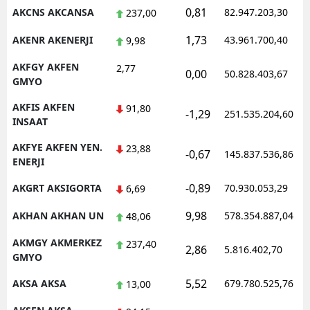
0,81
AKCNS AKCANSA
82.947.203,30
237,00
Malatya
1,73
AKENR AKENERJI
43.961.700,40
9,98
Manisa
AKFGY AKFEN
2,77
0,00
50.828.403,67
Kahramanmaraş
GMYO
Mardin
AKFIS AKFEN
91,80
-1,29
251.535.204,60
INSAAT
Muğla
AKFYE AKFEN YEN.
23,88
-0,67
145.837.536,86
ENERJI
Muş
-0,89
AKGRT AKSIGORTA
70.930.053,29
6,69
Nevşehir
9,98
AKHAN AKHAN UN
578.354.887,04
48,06
Niğde
AKMGY AKMERKEZ
237,40
Ordu
2,86
5.816.402,70
GMYO
Rize
5,52
AKSA AKSA
679.780.525,76
13,00
Sakarya