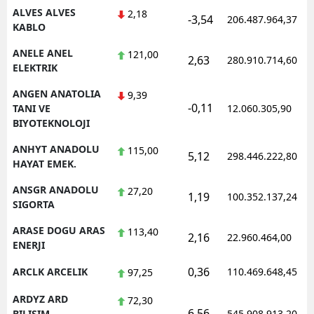
ALVES ALVES
2,18
-3,54
206.487.964,37
KABLO
Yalova
ANELE ANEL
121,00
Karabük
2,63
280.910.714,60
ELEKTRIK
Kilis
ANGEN ANATOLIA
9,39
-0,11
TANI VE
12.060.305,90
Osmaniye
BIYOTEKNOLOJI
Düzce
ANHYT ANADOLU
115,00
5,12
298.446.222,80
HAYAT EMEK.
ANSGR ANADOLU
27,20
1,19
100.352.137,24
SIGORTA
ARASE DOGU ARAS
113,40
2,16
22.960.464,00
ENERJI
0,36
ARCLK ARCELIK
110.469.648,45
97,25
ARDYZ ARD
72,30
6,56
BILISIM
545.908.913,20