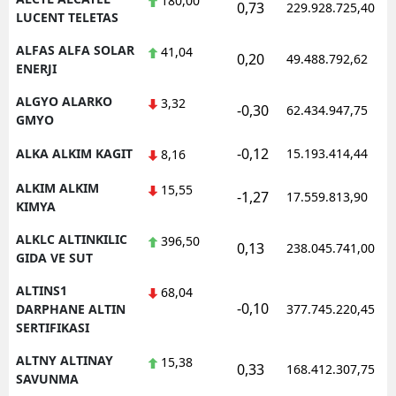
180,00
0,73
229.928.725,40
LUCENT TELETAS
Yozgat
ALFAS ALFA SOLAR
41,04
0,20
49.488.792,62
ENERJI
Zonguldak
ALGYO ALARKO
3,32
Aksaray
-0,30
62.434.947,75
GMYO
Bayburt
-0,12
ALKA ALKIM KAGIT
15.193.414,44
8,16
Karaman
ALKIM ALKIM
15,55
-1,27
17.559.813,90
KIMYA
Kırıkkale
ALKLC ALTINKILIC
396,50
0,13
238.045.741,00
Batman
GIDA VE SUT
Şırnak
ALTINS1
68,04
-0,10
DARPHANE ALTIN
377.745.220,45
Bartın
SERTIFIKASI
Ardahan
ALTNY ALTINAY
15,38
0,33
168.412.307,75
SAVUNMA
Iğdır