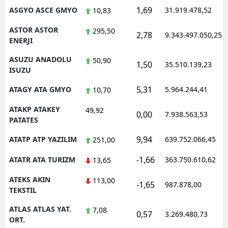
1,69
ASGYO ASCE GMYO
31.919.478,52
10,83
ASTOR ASTOR
295,50
2,78
9.343.497.050,25
ENERJI
ASUZU ANADOLU
50,90
1,50
35.510.139,23
ISUZU
5,31
ATAGY ATA GMYO
5.964.244,41
10,70
ATAKP ATAKEY
49,92
0,00
7.938.563,53
PATATES
9,94
ATATP ATP YAZILIM
639.752.066,45
251,00
-1,66
ATATR ATA TURIZM
363.750.610,62
13,65
ATEKS AKIN
113,00
-1,65
987.878,00
TEKSTIL
ATLAS ATLAS YAT.
7,08
0,57
3.269.480,73
ORT.