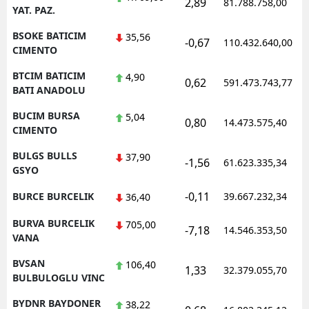
2,89
81.788.758,00
YAT. PAZ.
BSOKE BATICIM
35,56
-0,67
110.432.640,00
CIMENTO
BTCIM BATICIM
4,90
0,62
591.473.743,77
BATI ANADOLU
BUCIM BURSA
5,04
0,80
14.473.575,40
CIMENTO
BULGS BULLS
37,90
-1,56
61.623.335,34
GSYO
-0,11
BURCE BURCELIK
39.667.232,34
36,40
BURVA BURCELIK
705,00
-7,18
14.546.353,50
VANA
BVSAN
106,40
1,33
32.379.055,70
BULBULOGLU VINC
BYDNR BAYDONER
38,22