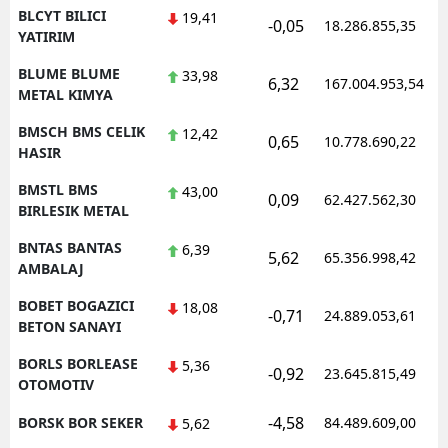
BLCYT BILICI
19,41
-0,05
18.286.855,35
YATIRIM
BLUME BLUME
33,98
6,32
167.004.953,54
METAL KIMYA
BMSCH BMS CELIK
12,42
0,65
10.778.690,22
HASIR
BMSTL BMS
43,00
0,09
62.427.562,30
BIRLESIK METAL
BNTAS BANTAS
6,39
5,62
65.356.998,42
AMBALAJ
BOBET BOGAZICI
18,08
-0,71
24.889.053,61
BETON SANAYI
BORLS BORLEASE
5,36
-0,92
23.645.815,49
OTOMOTIV
-4,58
BORSK BOR SEKER
84.489.609,00
5,62