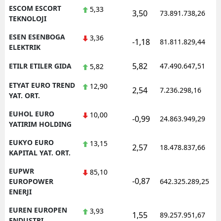
ESCOM ESCORT
5,33
3,50
73.891.738,26
TEKNOLOJI
ESEN ESENBOGA
3,36
-1,18
81.811.829,44
ELEKTRIK
5,82
ETILR ETILER GIDA
47.490.647,51
5,82
ETYAT EURO TREND
12,90
2,54
7.236.298,16
YAT. ORT.
EUHOL EURO
10,00
-0,99
24.863.949,29
YATIRIM HOLDING
EUKYO EURO
13,15
2,57
18.478.837,66
KAPITAL YAT. ORT.
EUPWR
85,10
-0,87
EUROPOWER
642.325.289,25
ENERJI
EUREN EUROPEN
3,93
1,55
89.257.951,67
ENDUSTRI