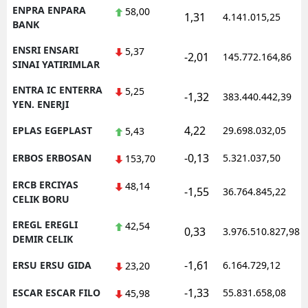
ENPRA ENPARA
58,00
1,31
4.141.015,25
BANK
ENSRI ENSARI
5,37
-2,01
145.772.164,86
SINAI YATIRIMLAR
ENTRA IC ENTERRA
5,25
-1,32
383.440.442,39
YEN. ENERJI
4,22
EPLAS EGEPLAST
29.698.032,05
5,43
-0,13
ERBOS ERBOSAN
5.321.037,50
153,70
ERCB ERCIYAS
48,14
-1,55
36.764.845,22
CELIK BORU
EREGL EREGLI
42,54
0,33
3.976.510.827,98
DEMIR CELIK
-1,61
ERSU ERSU GIDA
6.164.729,12
23,20
-1,33
ESCAR ESCAR FILO
55.831.658,08
45,98