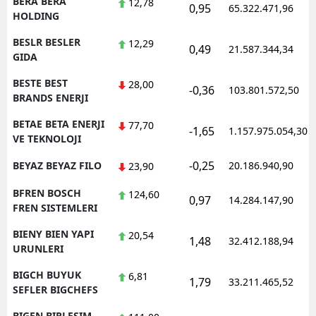
BERA BERA
12,78
0,95
65.322.471,96
HOLDING
BESLR BESLER
12,29
0,49
21.587.344,34
GIDA
BESTE BEST
28,00
-0,36
103.801.572,50
BRANDS ENERJI
BETAE BETA ENERJI
77,70
-1,65
1.157.975.054,30
VE TEKNOLOJI
-0,25
BEYAZ BEYAZ FILO
20.186.940,90
23,90
BFREN BOSCH
124,60
0,97
14.284.147,90
FREN SISTEMLERI
BIENY BIEN YAPI
20,54
1,48
32.412.188,94
URUNLERI
BIGCH BUYUK
6,81
1,79
33.211.465,52
SEFLER BIGCHEFS
BIGEN BIRLESIM