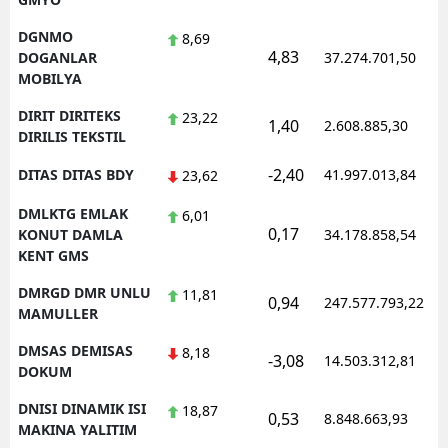
DGNMO
8,69
4,83
DOGANLAR
37.274.701,50
MOBILYA
DIRIT DIRITEKS
23,22
1,40
2.608.885,30
DIRILIS TEKSTIL
-2,40
DITAS DITAS BDY
41.997.013,84
23,62
DMLKTG EMLAK
6,01
0,17
KONUT DAMLA
34.178.858,54
KENT GMS
DMRGD DMR UNLU
11,81
0,94
247.577.793,22
MAMULLER
DMSAS DEMISAS
8,18
-3,08
14.503.312,81
DOKUM
DNISI DINAMIK ISI
18,87
0,53
8.848.663,93
MAKINA YALITIM