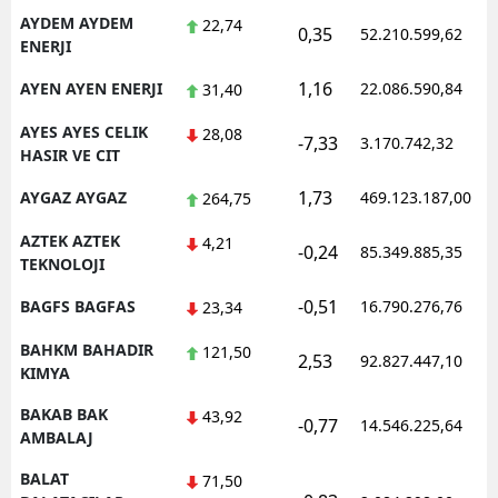
AYDEM AYDEM
22,74
0,35
52.210.599,62
ENERJI
1,16
AYEN AYEN ENERJI
22.086.590,84
31,40
AYES AYES CELIK
28,08
-7,33
3.170.742,32
HASIR VE CIT
1,73
AYGAZ AYGAZ
469.123.187,00
264,75
AZTEK AZTEK
4,21
-0,24
85.349.885,35
TEKNOLOJI
-0,51
BAGFS BAGFAS
16.790.276,76
23,34
BAHKM BAHADIR
121,50
2,53
92.827.447,10
KIMYA
BAKAB BAK
43,92
-0,77
14.546.225,64
AMBALAJ
BALAT
71,50