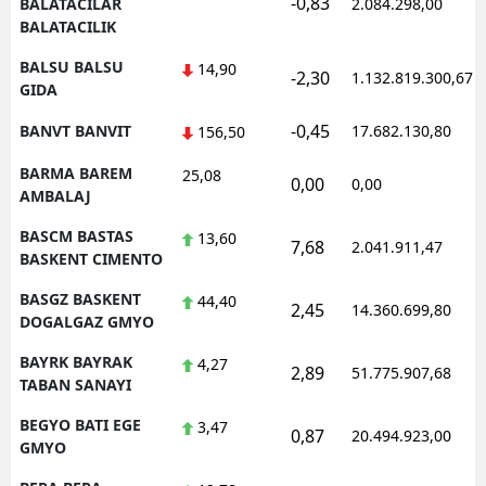
-0,83
BALATACILAR
2.084.298,00
BALATACILIK
BALSU BALSU
14,90
-2,30
1.132.819.300,67
GIDA
-0,45
BANVT BANVIT
17.682.130,80
156,50
BARMA BAREM
25,08
0,00
0,00
AMBALAJ
BASCM BASTAS
13,60
7,68
2.041.911,47
BASKENT CIMENTO
BASGZ BASKENT
44,40
2,45
14.360.699,80
DOGALGAZ GMYO
BAYRK BAYRAK
4,27
2,89
51.775.907,68
TABAN SANAYI
BEGYO BATI EGE
3,47
0,87
20.494.923,00
GMYO