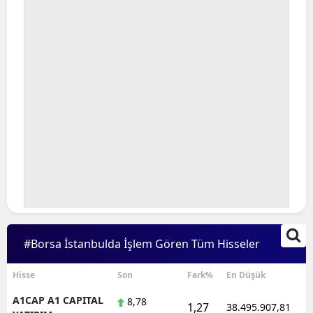
Bilecik
Bingöl
Bitlis
Bolu
Burdur
Bursa
Çanakkale
Çankırı
#Borsa İstanbulda İşlem Gören Tüm Hisseler
Çorum
Denizli
Hisse
Son
Fark%
En Düşük
A1CAP A1 CAPITAL
8,78
Diyarbakır
1,27
38.495.907,81