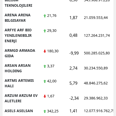
TEKNOLOJILERI
ARENA ARENA
21,76
1,87
21.059.553,44
BILGISAYAR
ARFYE ARF BIO
29,30
0,48
YENILENEBILIR
127.264.231,74
ENERJI
ARMGD ARMADA
180,30
-9,99
500.285.025,80
GIDA
ARSAN ARSAN
3,37
2,74
30.234.550,89
HOLDING
ARTMS ARTEMIS
42,00
5,79
48.846.275,62
HALI
ARZUM ARZUM EV
1,67
-2,34
29.386.962,33
ALETLERI
1,41
ASELS ASELSAN
12.077.916.762,75
342,25