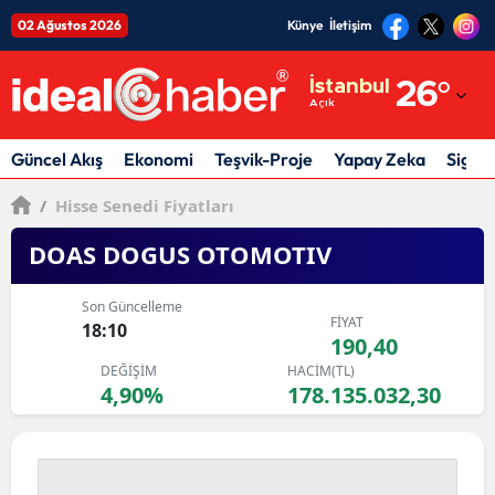
02 Ağustos 2026
Künye
İletişim
Adana
İstanbul
26
°
Açık
Adıyaman
Afyonkarahisar
Güncel Akış
Ekonomi
Teşvik-Proje
Yapay Zeka
Sigor
Ağrı
/
Hisse Senedi Fiyatları
Amasya
DOAS DOGUS OTOMOTIV
Ankara
Son Güncelleme
FİYAT
18:10
Antalya
190,40
DEĞİŞİM
HACİM(TL)
Artvin
4,90%
178.135.032,30
Aydın
Balıkesir