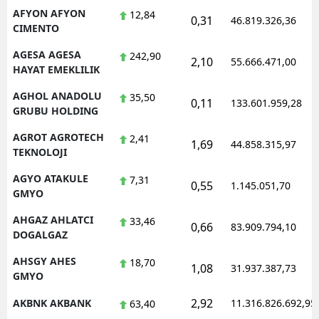
AFYON AFYON
12,84
0,31
Mersin
46.819.326,36
CIMENTO
İstanbul
AGESA AGESA
242,90
2,10
55.666.471,00
HAYAT EMEKLILIK
İzmir
AGHOL ANADOLU
35,50
0,11
133.601.959,28
Kars
GRUBU HOLDING
Kastamonu
AGROT AGROTECH
2,41
1,69
44.858.315,97
TEKNOLOJI
Kayseri
AGYO ATAKULE
7,31
0,55
1.145.051,70
GMYO
Kırklareli
AHGAZ AHLATCI
33,46
Kırşehir
0,66
83.909.794,10
DOGALGAZ
Kocaeli
AHSGY AHES
18,70
1,08
31.937.387,73
GMYO
Konya
2,92
AKBNK AKBANK
11.316.826.692,95
63,40
Kütahya