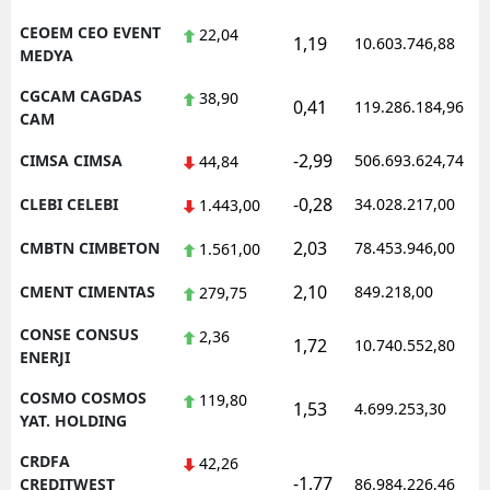
CEOEM CEO EVENT
22,04
1,19
10.603.746,88
MEDYA
CGCAM CAGDAS
38,90
0,41
119.286.184,96
CAM
-2,99
CIMSA CIMSA
506.693.624,74
44,84
-0,28
CLEBI CELEBI
34.028.217,00
1.443,00
2,03
CMBTN CIMBETON
78.453.946,00
1.561,00
2,10
CMENT CIMENTAS
849.218,00
279,75
CONSE CONSUS
2,36
1,72
10.740.552,80
ENERJI
COSMO COSMOS
119,80
1,53
4.699.253,30
YAT. HOLDING
CRDFA
42,26
-1,77
CREDITWEST
86.984.226,46