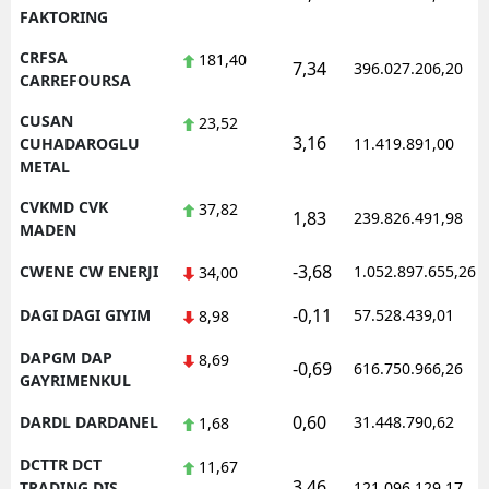
FAKTORING
CRFSA
181,40
7,34
396.027.206,20
CARREFOURSA
CUSAN
23,52
3,16
CUHADAROGLU
11.419.891,00
METAL
CVKMD CVK
37,82
1,83
239.826.491,98
MADEN
-3,68
CWENE CW ENERJI
1.052.897.655,26
34,00
-0,11
DAGI DAGI GIYIM
57.528.439,01
8,98
DAPGM DAP
8,69
-0,69
616.750.966,26
GAYRIMENKUL
0,60
DARDL DARDANEL
31.448.790,62
1,68
DCTTR DCT
11,67
3,46
TRADING DIS
121.096.129,17