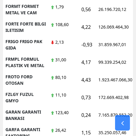
FORMT FORMET
1,79
0,56
26.196.720,12
METAL VE CAM
FORTE FORTE BILGI
108,60
4,22
126.069.464,30
ILETISIM
FRIGO FRIGO PAK
2,13
-0,93
31.859.967,01
GIDA
FRMPL FORMUL
31,00
4,17
99.339.254,02
PLASTIK VE METAL
FROTO FORD
80,10
4,43
1.923.467.066,30
OTOSAN
FZLGY FUZUL
11,10
0,73
172.669.402,98
GMYO
GARAN GARANTI
123,40
0,24
7.165.870.552,20
BANKASI
GARFA GARANTI
26,42
1,15
35.250.057,46
FAKTORING