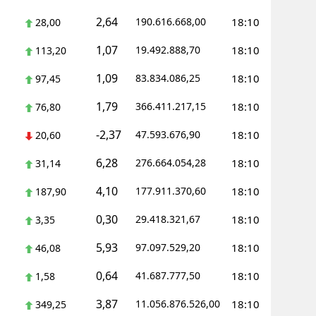
2,64
190.616.668,00
18:10
28,00
Yozgat
1,07
19.492.888,70
18:10
113,20
Zonguldak
1,09
83.834.086,25
18:10
97,45
Aksaray
1,79
366.411.217,15
18:10
76,80
Bayburt
-2,37
47.593.676,90
18:10
20,60
Karaman
6,28
276.664.054,28
18:10
31,14
Kırıkkale
4,10
177.911.370,60
18:10
187,90
Batman
0,30
29.418.321,67
18:10
3,35
Şırnak
5,93
97.097.529,20
18:10
46,08
Bartın
0,64
41.687.777,50
18:10
1,58
Ardahan
3,87
11.056.876.526,00
18:10
349,25
Iğdır