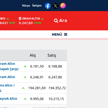
Künye
İletişim
URO
GRAM ALTIN
Ara
,8431
6.247,80
%0.18
% 0,82
MENÜ
Alış
Satış
ram Altın
6.188,88
6.181,50
Kapalı Çarşı)
6.247,80
6.246,91
ram Altın
ns Altın /
194.352,72
194.281,69
L
10.215,15
9.995,06
eyrek Altın