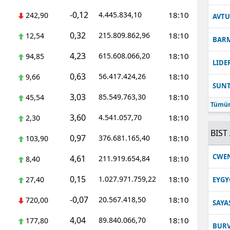
-0,12
4.445.834,10
18:10
242,90
Malatya
AVT
0,32
215.809.862,96
18:10
12,54
Manisa
BAR
4,23
615.608.066,20
18:10
94,85
Kahramanmaraş
LIDE
0,63
56.417.424,26
18:10
9,66
Mardin
SUN
3,03
85.549.763,30
18:10
45,54
Muğla
Tümün
3,60
4.541.057,70
18:10
2,30
Muş
BIST 
0,97
376.681.165,40
18:10
103,90
Nevşehir
CWE
4,61
211.919.654,84
18:10
8,40
Niğde
0,15
1.027.971.759,22
18:10
27,40
EYGY
Ordu
-0,07
20.567.418,50
18:10
720,00
SAYA
Rize
4,04
89.840.066,70
18:10
177,80
BUR
Sakarya