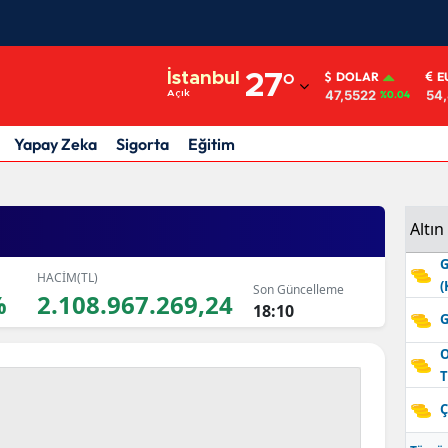
Adana
İstanbul
27
°
DOLAR
E
47,5522
54
Açık
%0.04
Adıyaman
Afyonkarahisar
Yapay Zeka
Sigorta
Eğitim
Ağrı
Amasya
Altın
G
Ankara
HACİM(TL)
(
Son Güncelleme
%
2.108.967.269,24
Antalya
18:10
G
Artvin
O
T
Aydın
Ç
Balıkesir