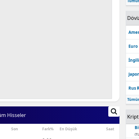
Tümün
Bilecik
Dövi
Bingöl
Bitlis
Amer
Bolu
Euro
Burdur
İngili
Bursa
Japon
Çanakkale
Rus R
Çankırı
Tümün
Çorum
üm Hisseler
Krip
Denizli
Bi
Son
Fark%
En Düşük
Saat
Diyarbakır
(TL