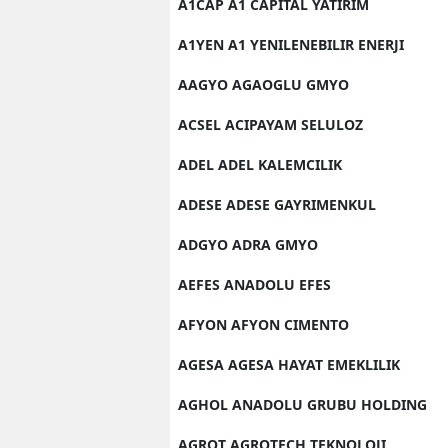
A1CAP A1 CAPITAL YATIRIM
A1YEN A1 YENILENEBILIR ENERJI
AAGYO AGAOGLU GMYO
ACSEL ACIPAYAM SELULOZ
ADEL ADEL KALEMCILIK
ADESE ADESE GAYRIMENKUL
ADGYO ADRA GMYO
AEFES ANADOLU EFES
AFYON AFYON CIMENTO
AGESA AGESA HAYAT EMEKLILIK
AGHOL ANADOLU GRUBU HOLDING
AGROT AGROTECH TEKNOLOJI