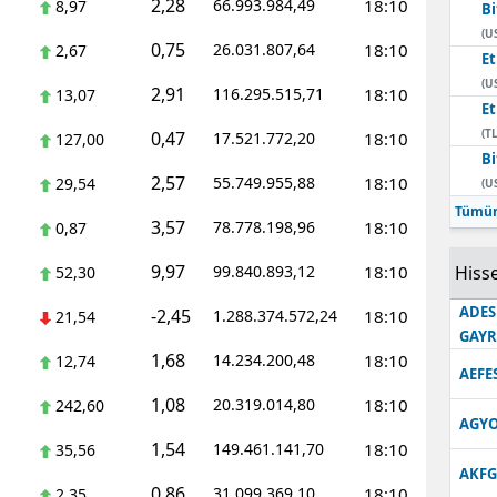
2,28
66.993.984,49
18:10
8,97
Bi
Edirne
(U
0,75
26.031.807,64
18:10
2,67
E
Elazığ
(U
2,91
116.295.515,71
18:10
13,07
E
Erzincan
(TL
0,47
17.521.772,20
18:10
127,00
Bi
Erzurum
2,57
55.749.955,88
18:10
29,54
(U
Eskişehir
Tümün
3,57
78.778.198,96
18:10
0,87
Gaziantep
9,97
99.840.893,12
18:10
Hisse
52,30
Giresun
ADES
-2,45
1.288.374.572,24
18:10
21,54
GAY
Gümüşhane
1,68
14.234.200,48
18:10
12,74
AEFE
Hakkari
1,08
20.319.014,80
18:10
242,60
AGYO
Hatay
1,54
149.461.141,70
18:10
35,56
AKFG
Isparta
0,86
31.099.369,10
18:10
2,35