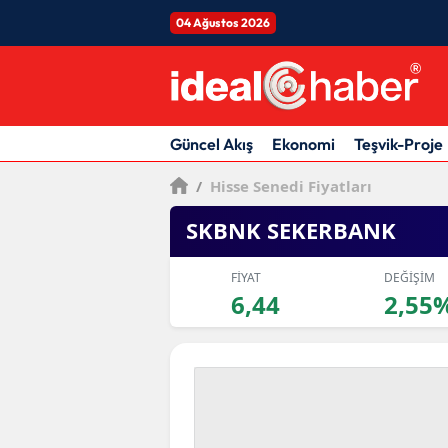
04 Ağustos 2026
Güncel Akış
Ekonomi
Teşvik-Proje
/
Hisse Senedi Fiyatları
SKBNK SEKERBANK
FİYAT
DEĞİŞİM
6,44
2,55