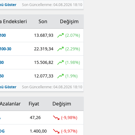
ü Göster
Son Güncellenme: 04.08.2026 18:10
a Endeksleri
Son
Değişim
13.687,93
(2.07%)
100
22.319,34
(2.29%)
100-30
15.506,82
(1.98%)
30
12.077,33
(1.9%)
50
ü Göster
Son Güncellenme: 04.08.2026 18:10
Azalanlar
Fiyat
Değişim
47,26
(-9,98%)
A
1.400,00
(-9,97%)
DG