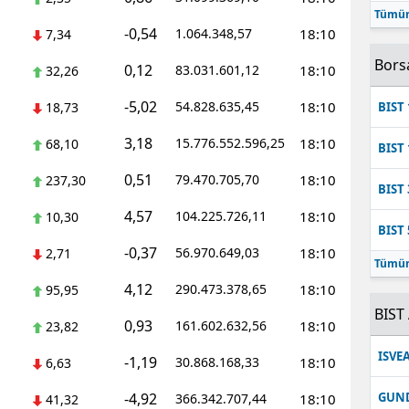
Tümün
Mersin
-0,54
1.064.348,57
18:10
7,34
İstanbul
Bors
0,12
83.031.601,12
18:10
32,26
İzmir
-5,02
54.828.635,45
18:10
18,73
BIST 
Kars
3,18
15.776.552.596,25
18:10
68,10
BIST 
Kastamonu
0,51
79.470.705,70
18:10
237,30
BIST 
Kayseri
4,57
104.225.726,11
18:10
10,30
BIST 
Kırklareli
-0,37
56.970.649,03
18:10
2,71
Tümün
Kırşehir
4,12
290.473.378,65
18:10
95,95
BIST 
0,93
Kocaeli
161.602.632,56
18:10
23,82
ISVE
-1,19
30.868.168,33
18:10
Konya
6,63
-4,92
GUN
366.342.707,44
18:10
41,32
Kütahya