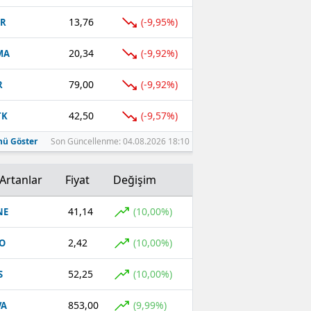
13,76
(-9,95%)
UR
20,34
(-9,92%)
MA
79,00
(-9,92%)
R
42,50
(-9,57%)
TK
ü Göster
Son Güncellenme: 04.08.2026 18:10
Artanlar
Fiyat
Değişim
41,14
(10,00%)
NE
2,42
(10,00%)
O
52,25
(10,00%)
S
853,00
(9,99%)
VA