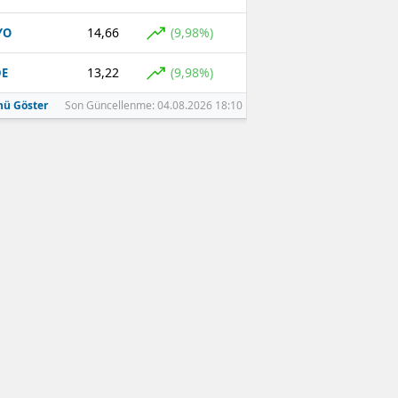
14,66
(9,98%)
YO
13,22
(9,98%)
DE
ü Göster
Son Güncellenme: 04.08.2026 18:10