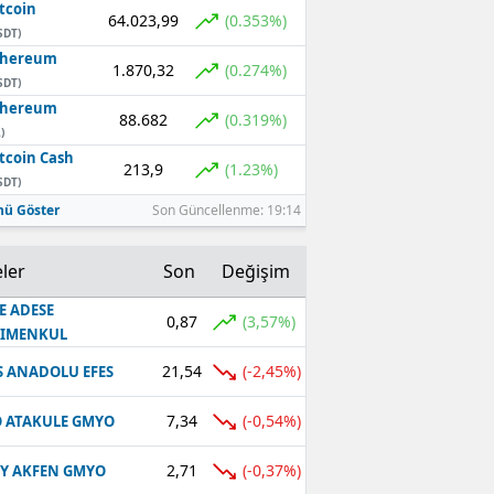
tcoin
64.023,99
(0.353%)
SDT)
thereum
1.870,32
(0.274%)
SDT)
thereum
88.682
(0.319%)
)
tcoin Cash
213,9
(1.23%)
SDT)
ü Göster
Son Güncellenme: 19:14
ler
Son
Değişim
E ADESE
0,87
(3,57%)
RIMENKUL
21,54
(-2,45%)
S ANADOLU EFES
7,34
(-0,54%)
 ATAKULE GMYO
2,71
(-0,37%)
Y AKFEN GMYO