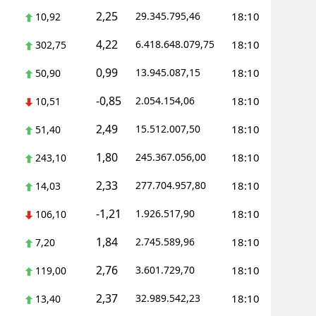
2,25
29.345.795,46
18:10
10,92
Yalova
4,22
6.418.648.079,75
18:10
302,75
Karabük
0,99
13.945.087,15
18:10
50,90
Kilis
-0,85
2.054.154,06
18:10
10,51
Osmaniye
2,49
15.512.007,50
18:10
51,40
Düzce
1,80
245.367.056,00
18:10
243,10
2,33
277.704.957,80
18:10
14,03
-1,21
1.926.517,90
18:10
106,10
1,84
2.745.589,96
18:10
7,20
2,76
3.601.729,70
18:10
119,00
2,37
32.989.542,23
18:10
13,40