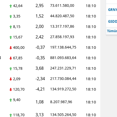
2,95
73.611.580,00
18:10
42,64
Samsun
GRN
1,52
44.820.487,50
18:10
3,35
Siirt
GSD
2,00
13.317.197,86
18:10
8,15
Sinop
Tümün
2,42
27.858.197,93
18:10
15,67
Sivas
-0,37
197.138.644,75
18:10
400,00
Tekirdağ
-0,35
I
881.093.683,64
18:10
67,85
Tokat
3,68
247.231.229,71
18:10
15,78
Trabzon
-2,34
217.730.084,44
18:10
2,09
Tunceli
-4,21
134.919.272,50
18:10
120,70
Şanlıurfa
9,40
1,08
8.207.987,96
18:10
Uşak
3,13
134.505.264,50
18:10
118,70
Van