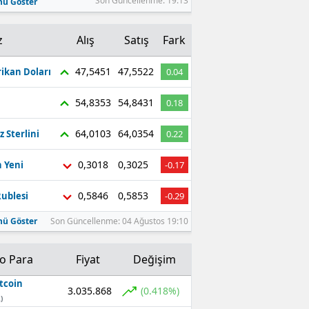
Son Güncellenme: 19:13
ü Göster
z
Alış
Satış
Fark
47,5451
47,5522
ikan Doları
0.04
54,8353
54,8431
0.18
64,0103
64,0354
z Sterlini
0.22
0,3018
0,3025
 Yeni
-0.17
0,5846
0,5853
ublesi
-0.29
ü Göster
Son Güncellenme: 04 Ağustos 19:10
to Para
Fiyat
Değişim
tcoin
3.035.868
(0.418%)
)