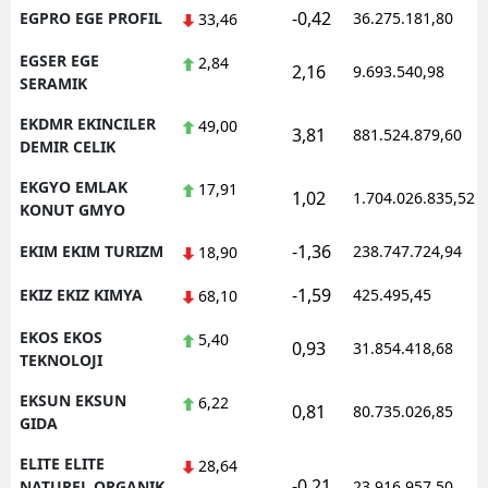
-0,42
EGPRO EGE PROFIL
36.275.181,80
33,46
EGSER EGE
2,84
2,16
9.693.540,98
SERAMIK
EKDMR EKINCILER
49,00
3,81
881.524.879,60
DEMIR CELIK
EKGYO EMLAK
17,91
1,02
1.704.026.835,52
KONUT GMYO
-1,36
EKIM EKIM TURIZM
238.747.724,94
18,90
-1,59
EKIZ EKIZ KIMYA
425.495,45
68,10
EKOS EKOS
5,40
0,93
31.854.418,68
TEKNOLOJI
EKSUN EKSUN
6,22
0,81
80.735.026,85
GIDA
ELITE ELITE
28,64
-0,21
NATUREL ORGANIK
23.916.957,50