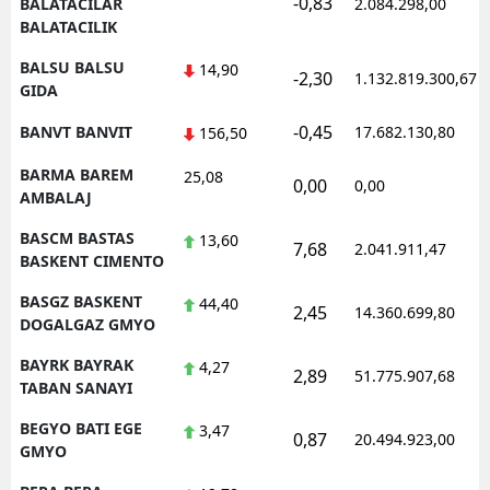
-0,83
BALATACILAR
2.084.298,00
BALATACILIK
BALSU BALSU
14,90
-2,30
1.132.819.300,67
GIDA
-0,45
BANVT BANVIT
17.682.130,80
156,50
BARMA BAREM
25,08
0,00
0,00
AMBALAJ
BASCM BASTAS
13,60
7,68
2.041.911,47
BASKENT CIMENTO
BASGZ BASKENT
44,40
2,45
14.360.699,80
DOGALGAZ GMYO
BAYRK BAYRAK
4,27
2,89
51.775.907,68
TABAN SANAYI
BEGYO BATI EGE
3,47
0,87
20.494.923,00
GMYO