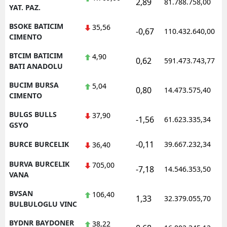
2,89
81.788.758,00
YAT. PAZ.
BSOKE BATICIM
35,56
-0,67
110.432.640,00
CIMENTO
BTCIM BATICIM
4,90
0,62
591.473.743,77
BATI ANADOLU
BUCIM BURSA
5,04
0,80
14.473.575,40
CIMENTO
BULGS BULLS
37,90
-1,56
61.623.335,34
GSYO
-0,11
BURCE BURCELIK
39.667.232,34
36,40
BURVA BURCELIK
705,00
-7,18
14.546.353,50
VANA
BVSAN
106,40
1,33
32.379.055,70
BULBULOGLU VINC
BYDNR BAYDONER
38,22