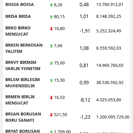
0,48
BOSSA BOSSA
13.780.912,01
6,26
1,01
BRISA BRISA
8.148.392,25
80,15
BRKO BIRKO
10,80
-1,91
5.252.324,49
MENSUCAT
BRKSN BERKOSAN
7,49
1,08
6.559.592,03
YALITIM
BRKVY BIRIKIM
75,00
0,81
14.960.760,65
VARLIK YONETIM
BRLSM BIRLESIM
15,30
0,99
38.536.592,92
MUHENDISLIK
BRMEN BIRLIK
16,53
-8,12
4.325.053,60
MENSUCAT
BRSAN BORUSAN
521,50
-1,23
1.200.095.729,00
BORU SANAYI
BRYAT BORUSAN
1.709,00