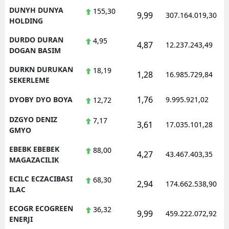
DUNYH DUNYA
155,30
9,99
307.164.019,30
HOLDING
DURDO DURAN
4,95
4,87
12.237.243,49
DOGAN BASIM
DURKN DURUKAN
18,19
1,28
16.985.729,84
SEKERLEME
1,76
DYOBY DYO BOYA
9.995.921,02
12,72
DZGYO DENIZ
7,17
3,61
17.035.101,28
GMYO
EBEBK EBEBEK
88,00
4,27
43.467.403,35
MAGAZACILIK
ECILC ECZACIBASI
68,30
2,94
174.662.538,90
ILAC
ECOGR ECOGREEN
36,32
9,99
459.222.072,92
ENERJI