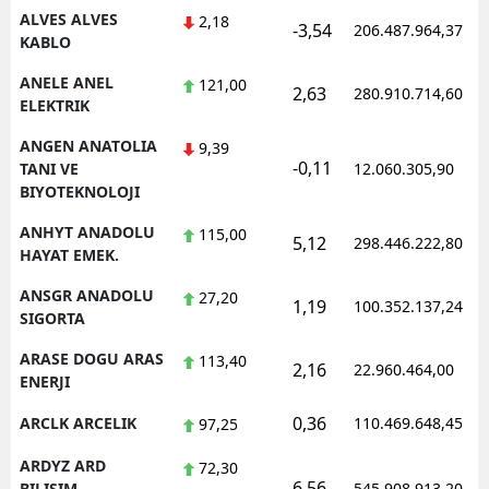
ALVES ALVES
2,18
-3,54
206.487.964,37
KABLO
Yalova
ANELE ANEL
121,00
Karabük
2,63
280.910.714,60
ELEKTRIK
Kilis
ANGEN ANATOLIA
9,39
-0,11
TANI VE
12.060.305,90
Osmaniye
BIYOTEKNOLOJI
Düzce
ANHYT ANADOLU
115,00
5,12
298.446.222,80
HAYAT EMEK.
ANSGR ANADOLU
27,20
1,19
100.352.137,24
SIGORTA
ARASE DOGU ARAS
113,40
2,16
22.960.464,00
ENERJI
0,36
ARCLK ARCELIK
110.469.648,45
97,25
ARDYZ ARD
72,30
6,56
BILISIM
545.908.913,20