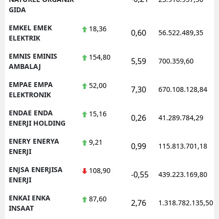
GIDA
EMKEL EMEK
18,36
0,60
56.522.489,35
ELEKTRIK
EMNIS EMINIS
154,80
5,59
700.359,60
AMBALAJ
EMPAE EMPA
52,00
7,30
670.108.128,84
ELEKTRONIK
ENDAE ENDA
15,16
0,26
41.289.784,29
ENERJI HOLDING
ENERY ENERYA
9,21
0,99
115.813.701,18
ENERJI
ENJSA ENERJISA
108,90
-0,55
439.223.169,80
ENERJI
ENKAI ENKA
87,60
2,76
1.318.782.135,50
INSAAT