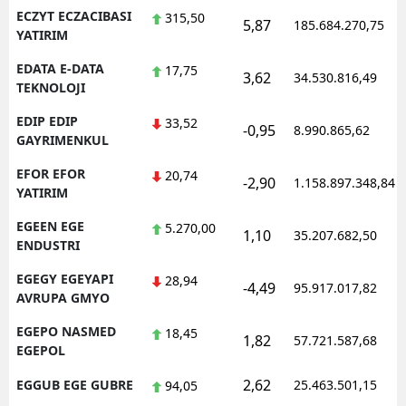
ECZYT ECZACIBASI
315,50
5,87
185.684.270,75
YATIRIM
EDATA E-DATA
17,75
3,62
34.530.816,49
TEKNOLOJI
EDIP EDIP
33,52
-0,95
8.990.865,62
GAYRIMENKUL
EFOR EFOR
20,74
-2,90
1.158.897.348,84
YATIRIM
EGEEN EGE
5.270,00
1,10
35.207.682,50
ENDUSTRI
EGEGY EGEYAPI
28,94
-4,49
95.917.017,82
AVRUPA GMYO
EGEPO NASMED
18,45
1,82
57.721.587,68
EGEPOL
2,62
EGGUB EGE GUBRE
25.463.501,15
94,05