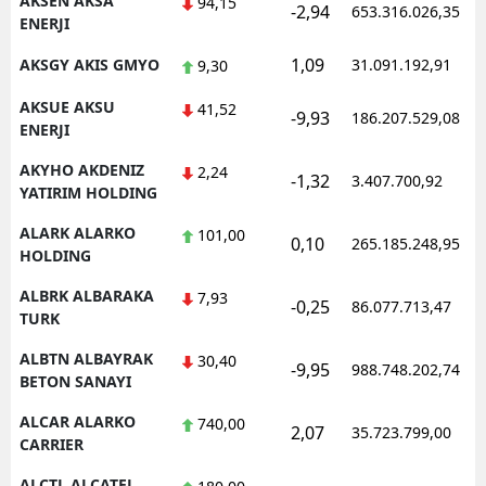
AKSEN AKSA
94,15
-2,94
653.316.026,35
ENERJI
Samsun
1,09
AKSGY AKIS GMYO
31.091.192,91
9,30
Siirt
AKSUE AKSU
41,52
-9,93
186.207.529,08
Sinop
ENERJI
AKYHO AKDENIZ
Sivas
2,24
-1,32
3.407.700,92
YATIRIM HOLDING
Tekirdağ
ALARK ALARKO
101,00
0,10
265.185.248,95
HOLDING
Tokat
ALBRK ALBARAKA
7,93
Trabzon
-0,25
86.077.713,47
TURK
Tunceli
ALBTN ALBAYRAK
30,40
-9,95
988.748.202,74
BETON SANAYI
Şanlıurfa
ALCAR ALARKO
740,00
2,07
35.723.799,00
Uşak
CARRIER
Van
ALCTL ALCATEL