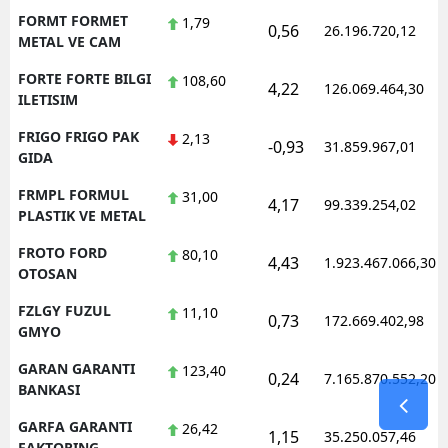
FORMT FORMET
1,79
0,56
26.196.720,12
METAL VE CAM
FORTE FORTE BILGI
108,60
4,22
126.069.464,30
ILETISIM
FRIGO FRIGO PAK
2,13
-0,93
31.859.967,01
GIDA
FRMPL FORMUL
31,00
4,17
99.339.254,02
PLASTIK VE METAL
FROTO FORD
80,10
4,43
1.923.467.066,30
OTOSAN
FZLGY FUZUL
11,10
0,73
172.669.402,98
GMYO
GARAN GARANTI
123,40
0,24
7.165.870.552,20
BANKASI
GARFA GARANTI
26,42
1,15
35.250.057,46
FAKTORING