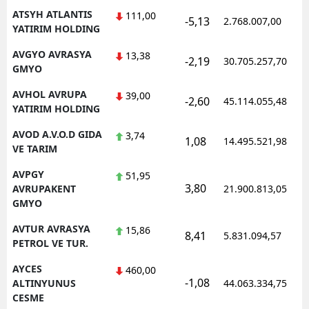
ATSYH ATLANTIS
111,00
-5,13
2.768.007,00
YATIRIM HOLDING
AVGYO AVRASYA
13,38
-2,19
30.705.257,70
GMYO
AVHOL AVRUPA
39,00
-2,60
45.114.055,48
YATIRIM HOLDING
AVOD A.V.O.D GIDA
3,74
1,08
14.495.521,98
VE TARIM
AVPGY
51,95
3,80
AVRUPAKENT
21.900.813,05
GMYO
AVTUR AVRASYA
15,86
8,41
5.831.094,57
PETROL VE TUR.
AYCES
460,00
-1,08
ALTINYUNUS
44.063.334,75
CESME