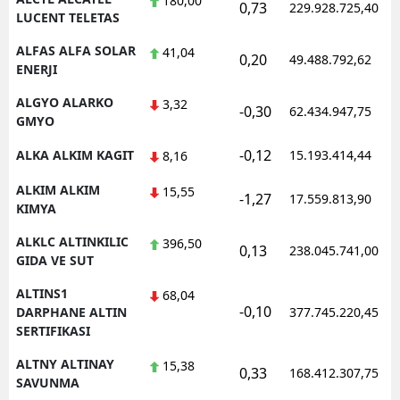
180,00
0,73
229.928.725,40
LUCENT TELETAS
Yozgat
ALFAS ALFA SOLAR
41,04
0,20
49.488.792,62
ENERJI
Zonguldak
ALGYO ALARKO
3,32
Aksaray
-0,30
62.434.947,75
GMYO
Bayburt
-0,12
ALKA ALKIM KAGIT
15.193.414,44
8,16
Karaman
ALKIM ALKIM
15,55
-1,27
17.559.813,90
KIMYA
Kırıkkale
ALKLC ALTINKILIC
396,50
0,13
238.045.741,00
Batman
GIDA VE SUT
Şırnak
ALTINS1
68,04
-0,10
DARPHANE ALTIN
377.745.220,45
Bartın
SERTIFIKASI
Ardahan
ALTNY ALTINAY
15,38
0,33
168.412.307,75
SAVUNMA
Iğdır