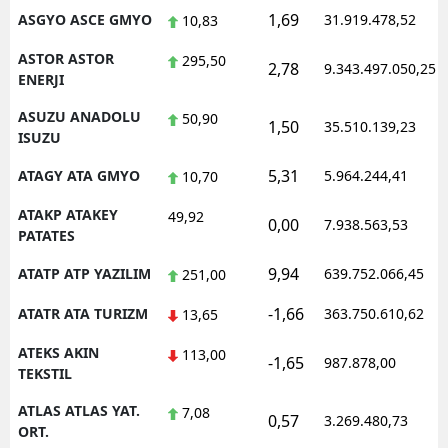
1,69
ASGYO ASCE GMYO
31.919.478,52
10,83
ASTOR ASTOR
295,50
2,78
9.343.497.050,25
ENERJI
ASUZU ANADOLU
50,90
1,50
35.510.139,23
ISUZU
5,31
ATAGY ATA GMYO
5.964.244,41
10,70
ATAKP ATAKEY
49,92
0,00
7.938.563,53
PATATES
9,94
ATATP ATP YAZILIM
639.752.066,45
251,00
-1,66
ATATR ATA TURIZM
363.750.610,62
13,65
ATEKS AKIN
113,00
-1,65
987.878,00
TEKSTIL
ATLAS ATLAS YAT.
7,08
0,57
3.269.480,73
ORT.