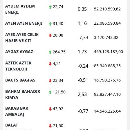
AYDEM AYDEM
22,74
0,35
52.210.599,62
ENERJI
1,16
AYEN AYEN ENERJI
22.086.590,84
31,40
AYES AYES CELIK
28,08
-7,33
3.170.742,32
HASIR VE CIT
1,73
AYGAZ AYGAZ
469.123.187,00
264,75
AZTEK AZTEK
4,21
-0,24
85.349.885,35
TEKNOLOJI
-0,51
BAGFS BAGFAS
16.790.276,76
23,34
BAHKM BAHADIR
121,50
2,53
92.827.447,10
KIMYA
BAKAB BAK
43,92
-0,77
14.546.225,64
AMBALAJ
BALAT
71,50