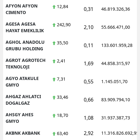
AFYON AFYON
12,84
0,31
Mersin
46.819.326,36
CIMENTO
İstanbul
AGESA AGESA
242,90
2,10
55.666.471,00
HAYAT EMEKLILIK
İzmir
AGHOL ANADOLU
35,50
0,11
133.601.959,28
Kars
GRUBU HOLDING
Kastamonu
AGROT AGROTECH
2,41
1,69
44.858.315,97
TEKNOLOJI
Kayseri
AGYO ATAKULE
7,31
0,55
1.145.051,70
GMYO
Kırklareli
AHGAZ AHLATCI
33,46
Kırşehir
0,66
83.909.794,10
DOGALGAZ
Kocaeli
AHSGY AHES
18,70
1,08
31.937.387,73
GMYO
Konya
2,92
AKBNK AKBANK
11.316.826.692,95
63,40
Kütahya