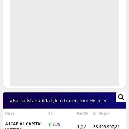
Bilecik
Bingöl
Bitlis
Bolu
Burdur
Bursa
Çanakkale
Çankırı
#Borsa İstanbulda İşlem Gören Tüm Hisseler
Çorum
Denizli
Hisse
Son
Fark%
En Düşük
A1CAP A1 CAPITAL
8,78
Diyarbakır
1,27
38.495.907,81