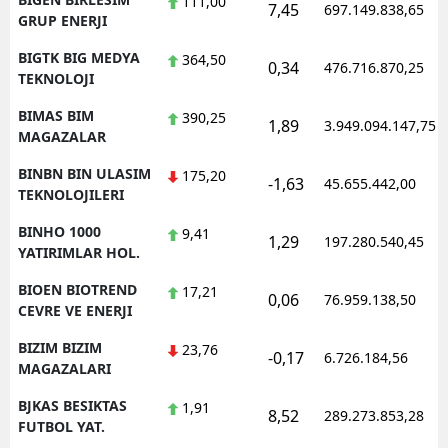
111,00
7,45
697.149.838,65
GRUP ENERJI
BIGTK BIG MEDYA
364,50
0,34
476.716.870,25
TEKNOLOJI
BIMAS BIM
390,25
1,89
3.949.094.147,75
MAGAZALAR
BINBN BIN ULASIM
175,20
-1,63
45.655.442,00
TEKNOLOJILERI
BINHO 1000
9,41
1,29
197.280.540,45
YATIRIMLAR HOL.
BIOEN BIOTREND
17,21
0,06
76.959.138,50
CEVRE VE ENERJI
BIZIM BIZIM
23,76
-0,17
6.726.184,56
MAGAZALARI
BJKAS BESIKTAS
1,91
8,52
289.273.853,28
FUTBOL YAT.