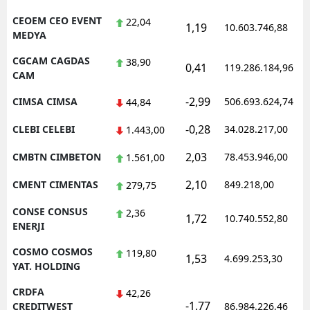
CEOEM CEO EVENT
22,04
1,19
10.603.746,88
MEDYA
CGCAM CAGDAS
38,90
0,41
119.286.184,96
CAM
-2,99
CIMSA CIMSA
506.693.624,74
44,84
-0,28
CLEBI CELEBI
34.028.217,00
1.443,00
2,03
CMBTN CIMBETON
78.453.946,00
1.561,00
2,10
CMENT CIMENTAS
849.218,00
279,75
CONSE CONSUS
2,36
1,72
10.740.552,80
ENERJI
COSMO COSMOS
119,80
1,53
4.699.253,30
YAT. HOLDING
CRDFA
42,26
-1,77
CREDITWEST
86.984.226,46