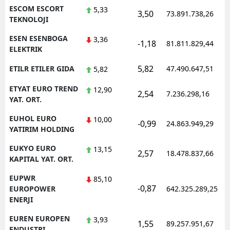
ESCOM ESCORT
5,33
3,50
73.891.738,26
TEKNOLOJI
ESEN ESENBOGA
3,36
-1,18
81.811.829,44
ELEKTRIK
5,82
ETILR ETILER GIDA
47.490.647,51
5,82
ETYAT EURO TREND
12,90
2,54
7.236.298,16
YAT. ORT.
EUHOL EURO
10,00
-0,99
24.863.949,29
YATIRIM HOLDING
EUKYO EURO
13,15
2,57
18.478.837,66
KAPITAL YAT. ORT.
EUPWR
85,10
-0,87
EUROPOWER
642.325.289,25
ENERJI
EUREN EUROPEN
3,93
1,55
89.257.951,67
ENDUSTRI