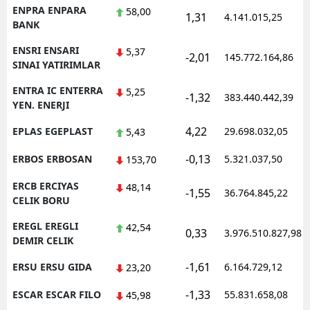
ENPRA ENPARA
58,00
1,31
4.141.015,25
BANK
ENSRI ENSARI
5,37
-2,01
145.772.164,86
SINAI YATIRIMLAR
ENTRA IC ENTERRA
5,25
-1,32
383.440.442,39
YEN. ENERJI
4,22
EPLAS EGEPLAST
29.698.032,05
5,43
-0,13
ERBOS ERBOSAN
5.321.037,50
153,70
ERCB ERCIYAS
48,14
-1,55
36.764.845,22
CELIK BORU
EREGL EREGLI
42,54
0,33
3.976.510.827,98
DEMIR CELIK
-1,61
ERSU ERSU GIDA
6.164.729,12
23,20
-1,33
ESCAR ESCAR FILO
55.831.658,08
45,98