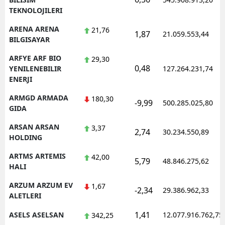
TEKNOLOJILERI
ARENA ARENA
21,76
1,87
21.059.553,44
BILGISAYAR
ARFYE ARF BIO
29,30
0,48
YENILENEBILIR
127.264.231,74
ENERJI
ARMGD ARMADA
180,30
-9,99
500.285.025,80
GIDA
ARSAN ARSAN
3,37
2,74
30.234.550,89
HOLDING
ARTMS ARTEMIS
42,00
5,79
48.846.275,62
HALI
ARZUM ARZUM EV
1,67
-2,34
29.386.962,33
ALETLERI
1,41
ASELS ASELSAN
12.077.916.762,75
342,25