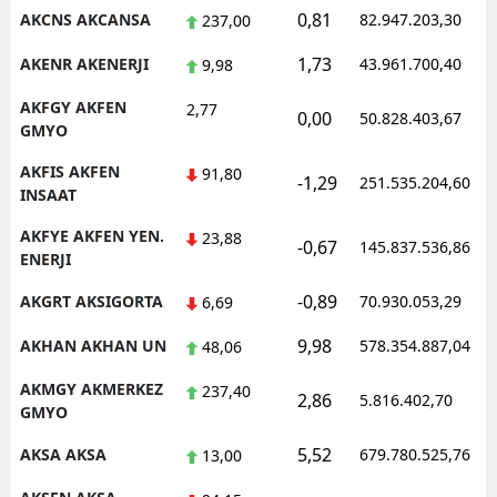
0,81
AKCNS AKCANSA
82.947.203,30
237,00
Malatya
1,73
AKENR AKENERJI
43.961.700,40
9,98
Manisa
AKFGY AKFEN
2,77
0,00
50.828.403,67
Kahramanmaraş
GMYO
Mardin
AKFIS AKFEN
91,80
-1,29
251.535.204,60
INSAAT
Muğla
AKFYE AKFEN YEN.
23,88
-0,67
145.837.536,86
ENERJI
Muş
-0,89
AKGRT AKSIGORTA
70.930.053,29
6,69
Nevşehir
9,98
AKHAN AKHAN UN
578.354.887,04
48,06
Niğde
AKMGY AKMERKEZ
237,40
Ordu
2,86
5.816.402,70
GMYO
Rize
5,52
AKSA AKSA
679.780.525,76
13,00
Sakarya