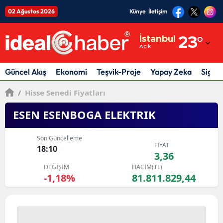
02 Ağustos 2026
Künye
İletişim
Adana
İstanbul
23
°
Açık
Adıyaman
Afyonkarahisar
Güncel Akış
Ekonomi
Teşvik-Proje
Yapay Zeka
Sigor
Ağrı
/
Hisse Senedi Fiyatları
Amasya
ESEN ESENBOGA ELEKTRIK
Ankara
Son Güncelleme
FİYAT
18:10
Antalya
3,36
DEĞİŞİM
HACİM(TL)
Artvin
-1,18%
81.811.829,44
Aydın
Balıkesir