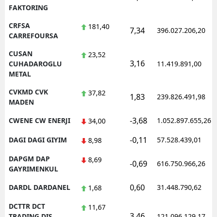
FAKTORING
CRFSA
181,40
7,34
396.027.206,20
CARREFOURSA
CUSAN
23,52
3,16
CUHADAROGLU
11.419.891,00
METAL
CVKMD CVK
37,82
1,83
239.826.491,98
MADEN
-3,68
CWENE CW ENERJI
1.052.897.655,26
34,00
-0,11
DAGI DAGI GIYIM
57.528.439,01
8,98
DAPGM DAP
8,69
-0,69
616.750.966,26
GAYRIMENKUL
0,60
DARDL DARDANEL
31.448.790,62
1,68
DCTTR DCT
11,67
3,46
TRADING DIS
121.096.129,17