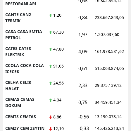
0,68
16.802.345,12
RESTORANLARI
CANTE CAN2
1,20
0,84
233.667.843,05
TERMIK
CASA CASA EMTIA
67,30
1,97
1.207.037,60
PETROL
CATES CATES
47,80
4,09
161.978.581,62
ELEKTRIK
CCOLA COCA COLA
91,05
0,61
515.063.874,05
ICECEK
CELHA CELIK
24,56
2,33
29.375.139,12
HALAT
CEMAS CEMAS
4,04
0,75
34.459.451,34
DOKUM
-0,56
CEMTS CEMTAS
13.190.078,14
8,86
-0,33
CEMZY CEM ZEYTIN
145.426.213,84
12,10