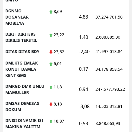
DGNMO
8,69
4,83
DOGANLAR
37.274.701,50
MOBILYA
DIRIT DIRITEKS
23,22
1,40
2.608.885,30
DIRILIS TEKSTIL
-2,40
DITAS DITAS BDY
41.997.013,84
23,62
DMLKTG EMLAK
6,01
0,17
KONUT DAMLA
34.178.858,54
KENT GMS
DMRGD DMR UNLU
11,81
0,94
247.577.793,22
MAMULLER
DMSAS DEMISAS
8,18
-3,08
14.503.312,81
DOKUM
DNISI DINAMIK ISI
18,87
0,53
8.848.663,93
MAKINA YALITIM