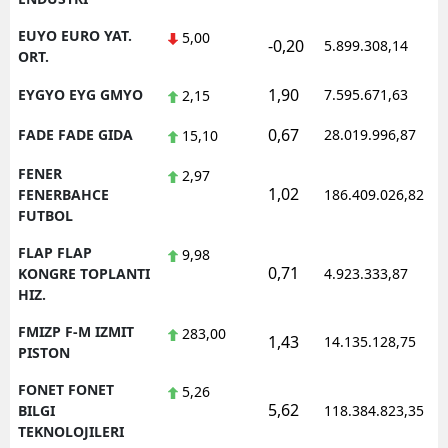
EUYO EURO YAT.
5,00
-0,20
5.899.308,14
ORT.
1,90
EYGYO EYG GMYO
7.595.671,63
2,15
0,67
FADE FADE GIDA
28.019.996,87
15,10
FENER
2,97
1,02
FENERBAHCE
186.409.026,82
FUTBOL
FLAP FLAP
9,98
0,71
KONGRE TOPLANTI
4.923.333,87
HIZ.
FMIZP F-M IZMIT
283,00
1,43
14.135.128,75
PISTON
FONET FONET
5,26
5,62
BILGI
118.384.823,35
TEKNOLOJILERI