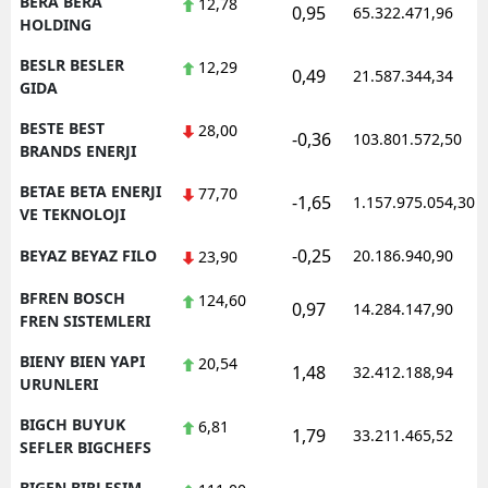
BERA BERA
12,78
0,95
65.322.471,96
HOLDING
BESLR BESLER
12,29
0,49
21.587.344,34
GIDA
BESTE BEST
28,00
-0,36
103.801.572,50
BRANDS ENERJI
BETAE BETA ENERJI
77,70
-1,65
1.157.975.054,30
VE TEKNOLOJI
-0,25
BEYAZ BEYAZ FILO
20.186.940,90
23,90
BFREN BOSCH
124,60
0,97
14.284.147,90
FREN SISTEMLERI
BIENY BIEN YAPI
20,54
1,48
32.412.188,94
URUNLERI
BIGCH BUYUK
6,81
1,79
33.211.465,52
SEFLER BIGCHEFS
BIGEN BIRLESIM