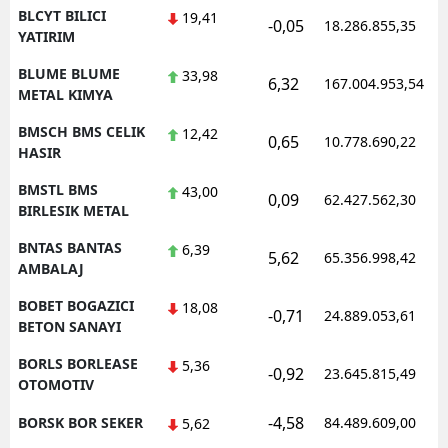
BLCYT BILICI
19,41
-0,05
18.286.855,35
YATIRIM
BLUME BLUME
33,98
6,32
167.004.953,54
METAL KIMYA
BMSCH BMS CELIK
12,42
0,65
10.778.690,22
HASIR
BMSTL BMS
43,00
0,09
62.427.562,30
BIRLESIK METAL
BNTAS BANTAS
6,39
5,62
65.356.998,42
AMBALAJ
BOBET BOGAZICI
18,08
-0,71
24.889.053,61
BETON SANAYI
BORLS BORLEASE
5,36
-0,92
23.645.815,49
OTOMOTIV
-4,58
BORSK BOR SEKER
84.489.609,00
5,62