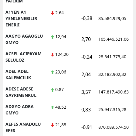
YATIRIM
Edirne
A1YEN A1
2,64
-0,38
YENILENEBILIR
35.584.929,05
Elazığ
ENERJI
Erzincan
AAGYO AGAOGLU
12,94
2,70
165.446.521,06
GMYO
Erzurum
ACSEL ACIPAYAM
124,20
-0,24
28.541.775,40
Eskişehir
SELULOZ
Gaziantep
ADEL ADEL
29,06
2,04
32.182.902,32
KALEMCILIK
Giresun
ADESE ADESE
0,87
3,57
147.817.490,63
Gümüşhane
GAYRIMENKUL
ADGYO ADRA
48,52
Hakkari
0,83
25.947.315,28
GMYO
Hatay
AEFES ANADOLU
21,88
-0,91
870.089.574,50
EFES
Isparta