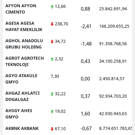
AFYON AFYON
12,66
0,88
Mersin
25.842.691,94
CIMENTO
İstanbul
AGESA AGESA
238,70
-2,41
166.209.655,25
HAYAT EMEKLILIK
İzmir
AGHOL ANADOLU
34,72
-1,48
91.358.768,56
Kars
GRUBU HOLDING
Kastamonu
AGROT AGROTECH
2,32
0,43
34.100.258,91
TEKNOLOJI
Kayseri
AGYO ATAKULE
7,30
0,00
2.450.814,57
GMYO
Kırklareli
AHGAZ AHLATCI
32,22
Kırşehir
0,37
92.934.703,20
DOGALGAZ
Kocaeli
AHSGY AHES
19,02
1,60
42.930.943,63
GMYO
Konya
-0,67
AKBNK AKBANK
8.774.651.783,65
67,10
Kütahya