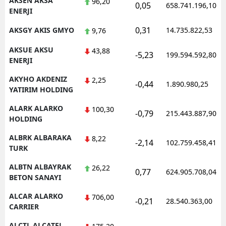
AKSEN AKSA
96,20
0,05
658.741.196,10
ENERJI
Samsun
0,31
AKSGY AKIS GMYO
14.735.822,53
9,76
Siirt
AKSUE AKSU
43,88
-5,23
199.594.592,80
Sinop
ENERJI
AKYHO AKDENIZ
Sivas
2,25
-0,44
1.890.980,25
YATIRIM HOLDING
Tekirdağ
ALARK ALARKO
100,30
-0,79
215.443.887,90
HOLDING
Tokat
ALBRK ALBARAKA
8,22
Trabzon
-2,14
102.759.458,41
TURK
Tunceli
ALBTN ALBAYRAK
26,22
0,77
624.905.708,04
BETON SANAYI
Şanlıurfa
ALCAR ALARKO
706,00
-0,21
28.540.363,00
Uşak
CARRIER
Van
ALCTL ALCATEL