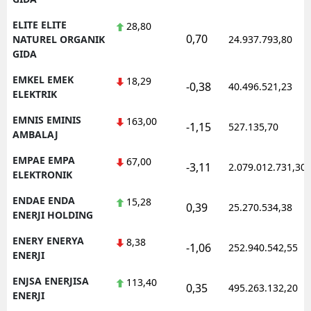
ELITE ELITE
28,80
0,70
NATUREL ORGANIK
24.937.793,80
GIDA
EMKEL EMEK
18,29
-0,38
40.496.521,23
ELEKTRIK
EMNIS EMINIS
163,00
-1,15
527.135,70
AMBALAJ
EMPAE EMPA
67,00
-3,11
2.079.012.731,30
ELEKTRONIK
ENDAE ENDA
15,28
0,39
25.270.534,38
ENERJI HOLDING
ENERY ENERYA
8,38
-1,06
252.940.542,55
ENERJI
ENJSA ENERJISA
113,40
0,35
495.263.132,20
ENERJI