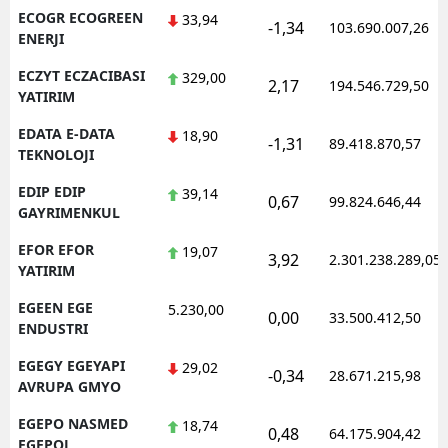
ECOGR ECOGREEN
33,94
-1,34
103.690.007,26
ENERJI
ECZYT ECZACIBASI
329,00
2,17
194.546.729,50
YATIRIM
EDATA E-DATA
18,90
-1,31
89.418.870,57
TEKNOLOJI
EDIP EDIP
39,14
0,67
99.824.646,44
GAYRIMENKUL
EFOR EFOR
19,07
3,92
2.301.238.289,05
YATIRIM
EGEEN EGE
5.230,00
0,00
33.500.412,50
ENDUSTRI
EGEGY EGEYAPI
29,02
-0,34
28.671.215,98
AVRUPA GMYO
EGEPO NASMED
18,74
0,48
64.175.904,42
EGEPOL