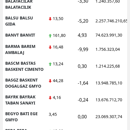
-3,30
BALATACILAR
1.240.357,60
BALATACILIK
BALSU BALSU
13,50
-5,20
2.257.746.210,65
GIDA
4,93
BANVT BANVIT
74.623.991,30
161,80
BARMA BAREM
16,48
-9,99
1.756.323,04
AMBALAJ
BASCM BASTAS
13,24
0,30
1.214.225,68
BASKENT CIMENTO
BASGZ BASKENT
44,28
-1,64
13.948.785,10
DOGALGAZ GMYO
BAYRK BAYRAK
4,16
-0,24
13.676.712,70
TABAN SANAYI
BEGYO BATI EGE
3,45
0,00
23.069.307,74
GMYO