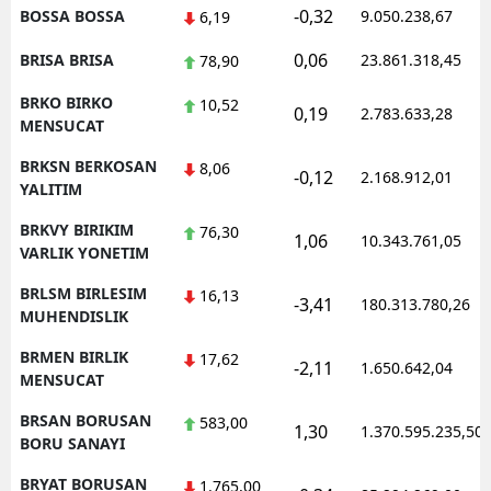
-0,32
BOSSA BOSSA
9.050.238,67
6,19
0,06
BRISA BRISA
23.861.318,45
78,90
BRKO BIRKO
10,52
0,19
2.783.633,28
MENSUCAT
BRKSN BERKOSAN
8,06
-0,12
2.168.912,01
YALITIM
BRKVY BIRIKIM
76,30
1,06
10.343.761,05
VARLIK YONETIM
BRLSM BIRLESIM
16,13
-3,41
180.313.780,26
MUHENDISLIK
BRMEN BIRLIK
17,62
-2,11
1.650.642,04
MENSUCAT
BRSAN BORUSAN
583,00
1,30
1.370.595.235,50
BORU SANAYI
BRYAT BORUSAN
1.765,00