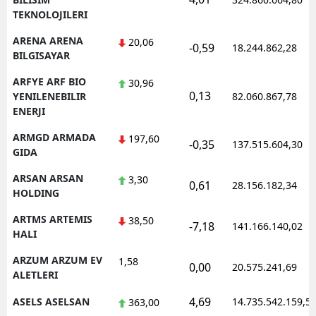
TEKNOLOJILERI
ARENA ARENA
20,06
-0,59
18.244.862,28
BILGISAYAR
ARFYE ARF BIO
30,96
0,13
YENILENEBILIR
82.060.867,78
ENERJI
ARMGD ARMADA
197,60
-0,35
137.515.604,30
GIDA
ARSAN ARSAN
3,30
0,61
28.156.182,34
HOLDING
ARTMS ARTEMIS
38,50
-7,18
141.166.140,02
HALI
ARZUM ARZUM EV
1,58
0,00
20.575.241,69
ALETLERI
4,69
ASELS ASELSAN
14.735.542.159,5
363,00