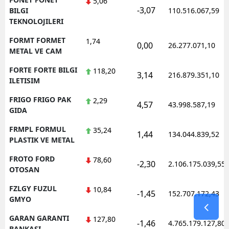
5,06
-3,07
BILGI
110.516.067,59
TEKNOLOJILERI
FORMT FORMET
1,74
0,00
26.277.071,10
METAL VE CAM
FORTE FORTE BILGI
118,20
3,14
216.879.351,10
ILETISIM
FRIGO FRIGO PAK
2,29
4,57
43.998.587,19
GIDA
FRMPL FORMUL
35,24
1,44
134.044.839,52
PLASTIK VE METAL
FROTO FORD
78,60
-2,30
2.106.175.039,55
OTOSAN
FZLGY FUZUL
10,84
-1,45
152.707.172,43
GMYO
GARAN GARANTI
127,80
-1,46
4.765.179.127,80
BANKASI