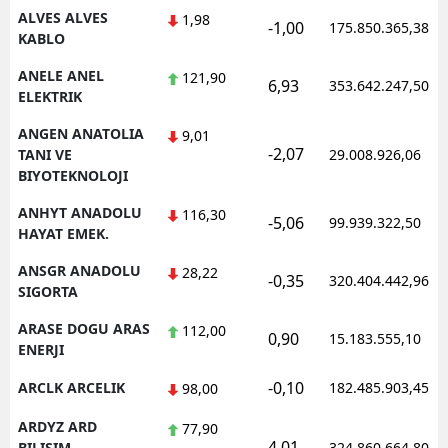
ALVES ALVES
1,98
-1,00
175.850.365,38
KABLO
Yalova
ANELE ANEL
121,90
Karabük
6,93
353.642.247,50
ELEKTRIK
Kilis
ANGEN ANATOLIA
9,01
-2,07
TANI VE
29.008.926,06
Osmaniye
BIYOTEKNOLOJI
Düzce
ANHYT ANADOLU
116,30
-5,06
99.939.322,50
HAYAT EMEK.
ANSGR ANADOLU
28,22
-0,35
320.404.442,96
SIGORTA
ARASE DOGU ARAS
112,00
0,90
15.183.555,10
ENERJI
-0,10
ARCLK ARCELIK
182.485.903,45
98,00
ARDYZ ARD
77,90
4,01
BILISIM
324.860.664,80