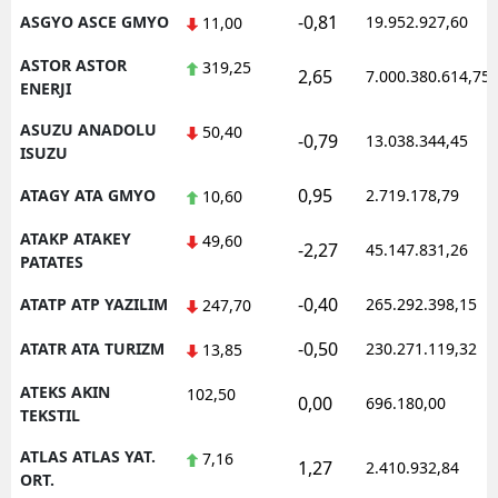
-0,81
ASGYO ASCE GMYO
19.952.927,60
11,00
ASTOR ASTOR
319,25
2,65
7.000.380.614,75
ENERJI
ASUZU ANADOLU
50,40
-0,79
13.038.344,45
ISUZU
0,95
ATAGY ATA GMYO
2.719.178,79
10,60
ATAKP ATAKEY
49,60
-2,27
45.147.831,26
PATATES
-0,40
ATATP ATP YAZILIM
265.292.398,15
247,70
-0,50
ATATR ATA TURIZM
230.271.119,32
13,85
ATEKS AKIN
102,50
0,00
696.180,00
TEKSTIL
ATLAS ATLAS YAT.
7,16
1,27
2.410.932,84
ORT.