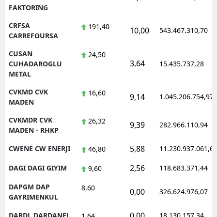
FAKTORING
CRFSA
191,40
10,00
543.467.310,70
CARREFOURSA
CUSAN
24,50
3,64
CUHADAROGLU
15.435.737,28
METAL
CVKMD CVK
16,60
9,14
1.045.206.754,97
MADEN
CVKMDR CVK
26,32
9,39
282.966.110,94
MADEN - RHKP
5,88
CWENE CW ENERJI
11.230.937.061,6
46,80
2,56
DAGI DAGI GIYIM
118.683.371,44
9,60
DAPGM DAP
8,60
0,00
326.624.976,07
GAYRIMENKUL
0,00
DARDL DARDANEL
18.130.157,34
1,64