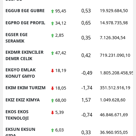
0,53
EGGUB EGE GUBRE
19.929.684,50
95,45
0,65
EGPRO EGE PROFIL
14.978.735,98
34,12
EGSER EGE
2,85
0,35
7.126.304,54
SERAMIK
EKDMR EKINCILER
47,42
0,42
719.231.090,10
DEMIR CELIK
EKGYO EMLAK
18,19
-0,49
1.805.208.458,95
KONUT GMYO
-1,74
EKIM EKIM TURIZM
351.512.916,19
18,05
1,57
EKIZ EKIZ KIMYA
1.049.628,60
68,00
EKOS EKOS
5,39
-0,74
46.846.671,69
TEKNOLOJI
EKSUN EKSUN
6,03
0,33
36.960.955,05
GIDA