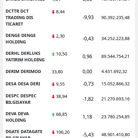
DCTTR DCT
8,44
-9,93
TRADING DIS
90.392.235,48
TICARET
DENGE DENGE
2,30
-0,43
34.252.223,88
HOLDING
DERHL DERLUKS
10,50
0,96
89.544.754,21
YATIRIM HOLDING
0,00
DERIM DERIMOD
4.431.692,32
33,80
-0,73
DESA DESA DERI
15.052.866,32
9,55
DESPC DESPEC
38,94
-1,82
21.270.693,16
BILGISAYAR
DEVA DEVA
68,85
1,18
23.780.254,85
HOLDING
DGATE DATAGATE
106,20
-5,43
48.901.410,80
BILGISAYAR