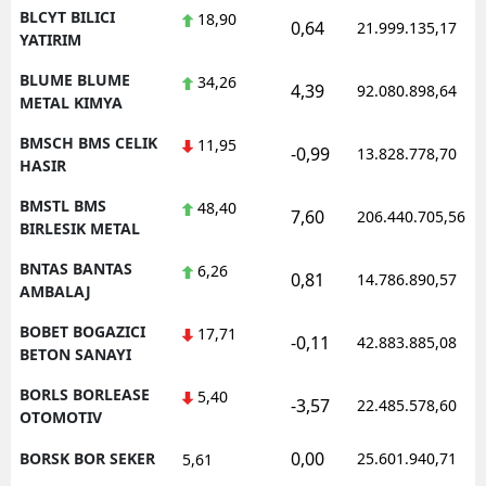
BLCYT BILICI
18,90
0,64
21.999.135,17
YATIRIM
BLUME BLUME
34,26
4,39
92.080.898,64
METAL KIMYA
BMSCH BMS CELIK
11,95
-0,99
13.828.778,70
HASIR
BMSTL BMS
48,40
7,60
206.440.705,56
BIRLESIK METAL
BNTAS BANTAS
6,26
0,81
14.786.890,57
AMBALAJ
BOBET BOGAZICI
17,71
-0,11
42.883.885,08
BETON SANAYI
BORLS BORLEASE
5,40
-3,57
22.485.578,60
OTOMOTIV
0,00
BORSK BOR SEKER
25.601.940,71
5,61