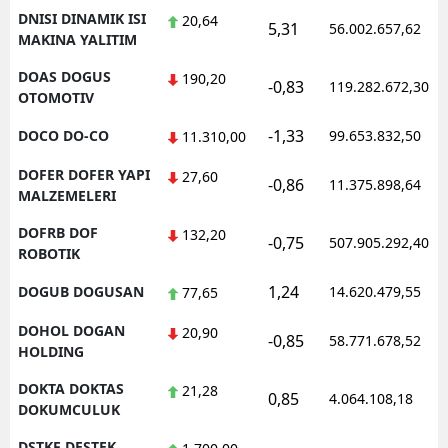
DNISI DINAMIK ISI
20,64
5,31
56.002.657,62
MAKINA YALITIM
DOAS DOGUS
190,20
-0,83
119.282.672,30
OTOMOTIV
-1,33
DOCO DO-CO
99.653.832,50
11.310,00
DOFER DOFER YAPI
27,60
-0,86
11.375.898,64
MALZEMELERI
DOFRB DOF
132,20
-0,75
507.905.292,40
ROBOTIK
1,24
DOGUB DOGUSAN
14.620.479,55
77,65
DOHOL DOGAN
20,90
-0,85
58.771.678,52
HOLDING
DOKTA DOKTAS
21,28
0,85
4.064.108,18
DOKUMCULUK
DSTKF DESTEK