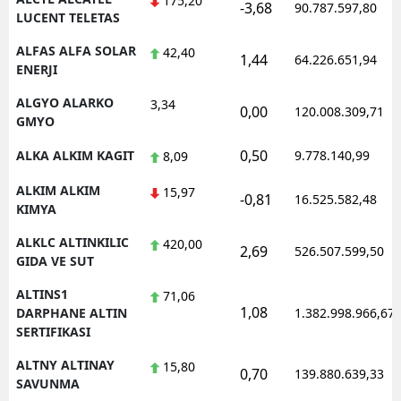
175,20
-3,68
90.787.597,80
LUCENT TELETAS
Yozgat
ALFAS ALFA SOLAR
42,40
1,44
64.226.651,94
ENERJI
Zonguldak
ALGYO ALARKO
3,34
Aksaray
0,00
120.008.309,71
GMYO
Bayburt
0,50
ALKA ALKIM KAGIT
9.778.140,99
8,09
Karaman
ALKIM ALKIM
15,97
-0,81
16.525.582,48
KIMYA
Kırıkkale
ALKLC ALTINKILIC
420,00
2,69
526.507.599,50
Batman
GIDA VE SUT
Şırnak
ALTINS1
71,06
1,08
DARPHANE ALTIN
1.382.998.966,67
Bartın
SERTIFIKASI
Ardahan
ALTNY ALTINAY
15,80
0,70
139.880.639,33
SAVUNMA
Iğdır