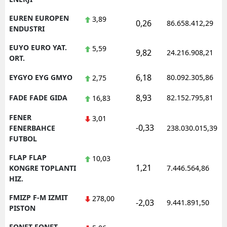
EUREN EUROPEN
3,89
0,26
86.658.412,29
ENDUSTRI
EUYO EURO YAT.
5,59
9,82
24.216.908,21
ORT.
6,18
EYGYO EYG GMYO
80.092.305,86
2,75
8,93
FADE FADE GIDA
82.152.795,81
16,83
FENER
3,01
-0,33
FENERBAHCE
238.030.015,39
FUTBOL
FLAP FLAP
10,03
1,21
KONGRE TOPLANTI
7.446.564,86
HIZ.
FMIZP F-M IZMIT
278,00
-2,03
9.441.891,50
PISTON
FONET FONET