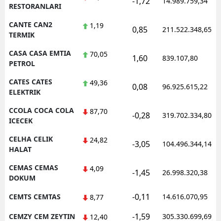
-1,72
14.989.759,34
RESTORANLARI
CANTE CAN2
1,19
0,85
211.522.348,65
TERMIK
CASA CASA EMTIA
70,05
1,60
839.107,80
PETROL
CATES CATES
49,36
0,08
96.925.615,22
ELEKTRIK
CCOLA COCA COLA
87,70
-0,28
319.702.334,80
ICECEK
CELHA CELIK
24,82
-3,05
104.496.344,14
HALAT
CEMAS CEMAS
4,09
-1,45
26.998.320,38
DOKUM
-0,11
CEMTS CEMTAS
14.616.070,95
8,77
-1,59
CEMZY CEM ZEYTIN
305.330.699,69
12,40