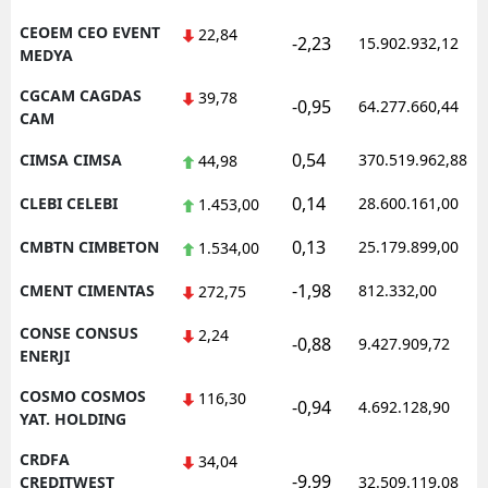
CEOEM CEO EVENT
22,84
-2,23
15.902.932,12
MEDYA
CGCAM CAGDAS
39,78
-0,95
64.277.660,44
CAM
0,54
CIMSA CIMSA
370.519.962,88
44,98
0,14
CLEBI CELEBI
28.600.161,00
1.453,00
0,13
CMBTN CIMBETON
25.179.899,00
1.534,00
-1,98
CMENT CIMENTAS
812.332,00
272,75
CONSE CONSUS
2,24
-0,88
9.427.909,72
ENERJI
COSMO COSMOS
116,30
-0,94
4.692.128,90
YAT. HOLDING
CRDFA
34,04
-9,99
CREDITWEST
32.509.119,08