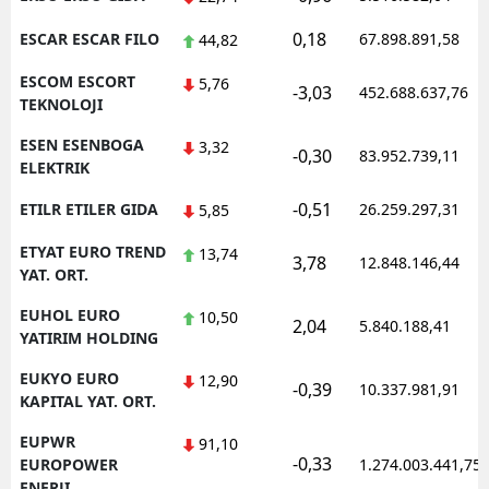
0,18
ESCAR ESCAR FILO
67.898.891,58
44,82
ESCOM ESCORT
5,76
-3,03
452.688.637,76
TEKNOLOJI
ESEN ESENBOGA
3,32
-0,30
83.952.739,11
ELEKTRIK
-0,51
ETILR ETILER GIDA
26.259.297,31
5,85
ETYAT EURO TREND
13,74
3,78
12.848.146,44
YAT. ORT.
EUHOL EURO
10,50
2,04
5.840.188,41
YATIRIM HOLDING
EUKYO EURO
12,90
-0,39
10.337.981,91
KAPITAL YAT. ORT.
EUPWR
91,10
-0,33
EUROPOWER
1.274.003.441,75
ENERJI