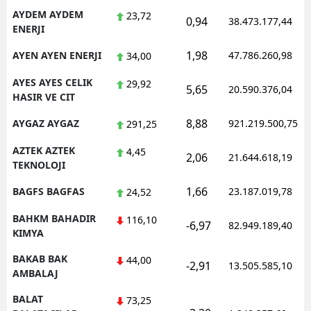
AYDEM AYDEM
23,72
0,94
38.473.177,44
ENERJI
1,98
AYEN AYEN ENERJI
47.786.260,98
34,00
AYES AYES CELIK
29,92
5,65
20.590.376,04
HASIR VE CIT
8,88
AYGAZ AYGAZ
921.219.500,75
291,25
AZTEK AZTEK
4,45
2,06
21.644.618,19
TEKNOLOJI
1,66
BAGFS BAGFAS
23.187.019,78
24,52
BAHKM BAHADIR
116,10
-6,97
82.949.189,40
KIMYA
BAKAB BAK
44,00
-2,91
13.505.585,10
AMBALAJ
BALAT
73,25