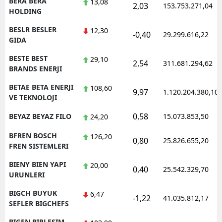
BERA BERA
13,08
2,03
153.753.271,04
HOLDING
BESLR BESLER
12,30
-0,40
29.299.616,22
GIDA
BESTE BEST
29,10
2,54
311.681.294,62
BRANDS ENERJI
BETAE BETA ENERJI
108,60
9,97
1.120.204.380,10
VE TEKNOLOJI
0,58
BEYAZ BEYAZ FILO
15.073.853,50
24,20
BFREN BOSCH
126,20
0,80
25.826.655,20
FREN SISTEMLERI
BIENY BIEN YAPI
20,00
0,40
25.542.329,70
URUNLERI
BIGCH BUYUK
6,47
-1,22
41.035.812,17
SEFLER BIGCHEFS
BIGEN BIRLESIM