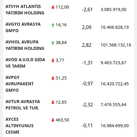
ATSYH ATLANTIS
112,00
-2,61
3.085.919,00
YATIRIM HOLDING
AVGYO AVRASYA
14,16
2,09
16.466.828,19
GMYO
AVHOL AVRUPA
38,64
2,82
101.568.132,16
YATIRIM HOLDING
AVOD A.V.O.D GIDA
3,77
-1,31
9.463.723,67
VE TARIM
AVPGY
51,25
-0,97
AVRUPAKENT
16.420.722,45
GMYO
AVTUR AVRASYA
12,65
-2,32
7.476.555,64
PETROL VE TUR.
AYCES
463,50
-0,11
ALTINYUNUS
16.984.699,00
CESME