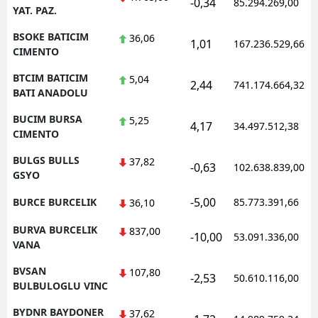
-0,34
85.294.269,00
YAT. PAZ.
BSOKE BATICIM
36,06
1,01
167.236.529,66
CIMENTO
BTCIM BATICIM
5,04
2,44
741.174.664,32
BATI ANADOLU
BUCIM BURSA
5,25
4,17
34.497.512,38
CIMENTO
BULGS BULLS
37,82
-0,63
102.638.839,00
GSYO
-5,00
BURCE BURCELIK
85.773.391,66
36,10
BURVA BURCELIK
837,00
-10,00
53.091.336,00
VANA
BVSAN
107,80
-2,53
50.610.116,00
BULBULOGLU VINC
BYDNR BAYDONER
37,62