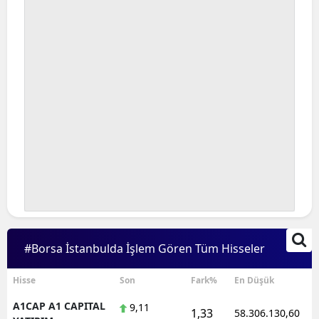
Bilecik
Bingöl
Bitlis
Bolu
Burdur
Bursa
Çanakkale
Çankırı
#Borsa İstanbulda İşlem Gören Tüm Hisseler
Çorum
Denizli
Hisse
Son
Fark%
En Düşük
A1CAP A1 CAPITAL
9,11
Diyarbakır
1,33
58.306.130,60