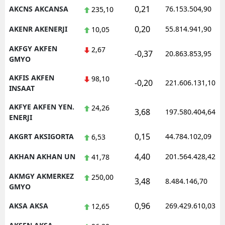
0,21
AKCNS AKCANSA
76.153.504,90
235,10
Malatya
0,20
AKENR AKENERJI
55.814.941,90
10,05
Manisa
AKFGY AKFEN
2,67
-0,37
20.863.853,95
Kahramanmaraş
GMYO
Mardin
AKFIS AKFEN
98,10
-0,20
221.606.131,10
INSAAT
Muğla
AKFYE AKFEN YEN.
24,26
3,68
197.580.404,64
ENERJI
Muş
0,15
AKGRT AKSIGORTA
44.784.102,09
6,53
Nevşehir
4,40
AKHAN AKHAN UN
201.564.428,42
41,78
Niğde
AKMGY AKMERKEZ
250,00
Ordu
3,48
8.484.146,70
GMYO
Rize
0,96
AKSA AKSA
269.429.610,03
12,65
Sakarya