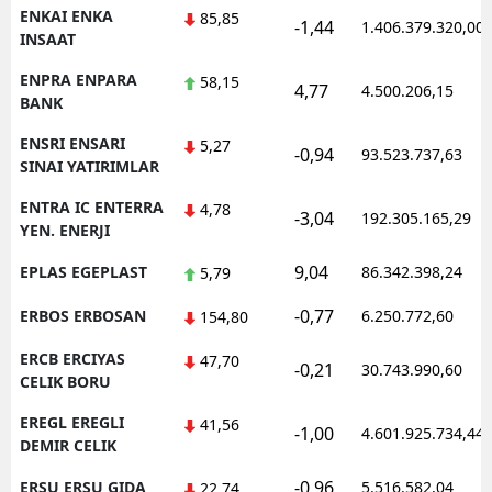
ENKAI ENKA
85,85
-1,44
1.406.379.320,00
INSAAT
ENPRA ENPARA
58,15
4,77
4.500.206,15
BANK
ENSRI ENSARI
5,27
-0,94
93.523.737,63
SINAI YATIRIMLAR
ENTRA IC ENTERRA
4,78
-3,04
192.305.165,29
YEN. ENERJI
9,04
EPLAS EGEPLAST
86.342.398,24
5,79
-0,77
ERBOS ERBOSAN
6.250.772,60
154,80
ERCB ERCIYAS
47,70
-0,21
30.743.990,60
CELIK BORU
EREGL EREGLI
41,56
-1,00
4.601.925.734,44
DEMIR CELIK
-0,96
ERSU ERSU GIDA
5.516.582,04
22,74