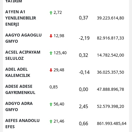
YATIRIM
Edirne
A1YEN A1
2,72
0,37
YENILENEBILIR
39.223.614,80
Elazığ
ENERJI
Erzincan
AAGYO AGAOGLU
12,98
-2,19
82.916.817,33
GMYO
Erzurum
ACSEL ACIPAYAM
125,40
0,32
14.782.542,00
Eskişehir
SELULOZ
Gaziantep
ADEL ADEL
29,48
-0,14
36.025.357,50
KALEMCILIK
Giresun
ADESE ADESE
0,85
0,00
47.888.896,78
Gümüşhane
GAYRIMENKUL
ADGYO ADRA
56,40
Hakkari
2,45
52.579.398,20
GMYO
Hatay
AEFES ANADOLU
21,46
0,66
861.993.485,64
EFES
Isparta