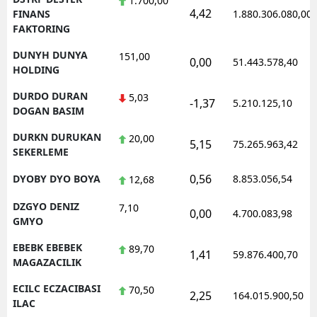
1.700,00
4,42
FINANS
1.880.306.080,00
FAKTORING
DUNYH DUNYA
151,00
0,00
51.443.578,40
HOLDING
DURDO DURAN
5,03
-1,37
5.210.125,10
DOGAN BASIM
DURKN DURUKAN
20,00
5,15
75.265.963,42
SEKERLEME
0,56
DYOBY DYO BOYA
8.853.056,54
12,68
DZGYO DENIZ
7,10
0,00
4.700.083,98
GMYO
EBEBK EBEBEK
89,70
1,41
59.876.400,70
MAGAZACILIK
ECILC ECZACIBASI
70,50
2,25
164.015.900,50
ILAC