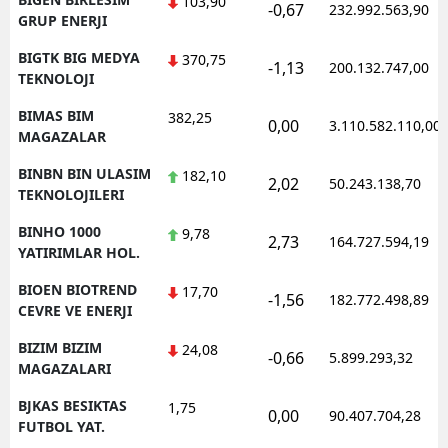
103,90
-0,67
232.992.563,90
GRUP ENERJI
BIGTK BIG MEDYA
370,75
-1,13
200.132.747,00
TEKNOLOJI
BIMAS BIM
382,25
0,00
3.110.582.110,00
MAGAZALAR
BINBN BIN ULASIM
182,10
2,02
50.243.138,70
TEKNOLOJILERI
BINHO 1000
9,78
2,73
164.727.594,19
YATIRIMLAR HOL.
BIOEN BIOTREND
17,70
-1,56
182.772.498,89
CEVRE VE ENERJI
BIZIM BIZIM
24,08
-0,66
5.899.293,32
MAGAZALARI
BJKAS BESIKTAS
1,75
0,00
90.407.704,28
FUTBOL YAT.