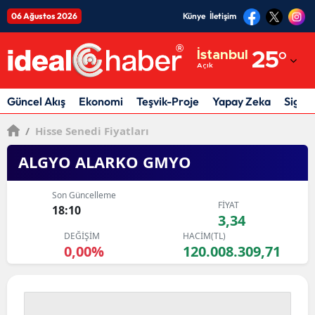
06 Ağustos 2026
Künye
İletişim
Adana
İstanbul
25
°
Açık
Adıyaman
Afyonkarahisar
Güncel Akış
Ekonomi
Teşvik-Proje
Yapay Zeka
Sigor
Ağrı
/
Hisse Senedi Fiyatları
Amasya
ALGYO ALARKO GMYO
Ankara
Son Güncelleme
FİYAT
18:10
Antalya
3,34
DEĞİŞİM
HACİM(TL)
Artvin
0,00%
120.008.309,71
Aydın
Balıkesir