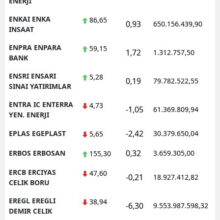
ENERJI
ENKAI ENKA
86,65
0,93
650.156.439,90
INSAAT
ENPRA ENPARA
59,15
1,72
1.312.757,50
BANK
ENSRI ENSARI
5,28
0,19
79.782.522,55
SINAI YATIRIMLAR
ENTRA IC ENTERRA
4,73
-1,05
61.369.809,94
YEN. ENERJI
-2,42
EPLAS EGEPLAST
30.379.650,04
5,65
0,32
ERBOS ERBOSAN
3.659.305,00
155,30
ERCB ERCIYAS
47,60
-0,21
18.927.412,82
CELIK BORU
EREGL EREGLI
38,94
-6,30
9.553.987.598,32
DEMIR CELIK