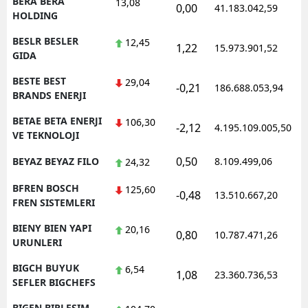
BERA BERA
13,08
0,00
41.183.042,59
HOLDING
BESLR BESLER
12,45
1,22
15.973.901,52
GIDA
BESTE BEST
29,04
-0,21
186.688.053,94
BRANDS ENERJI
BETAE BETA ENERJI
106,30
-2,12
4.195.109.005,50
VE TEKNOLOJI
0,50
BEYAZ BEYAZ FILO
8.109.499,06
24,32
BFREN BOSCH
125,60
-0,48
13.510.667,20
FREN SISTEMLERI
BIENY BIEN YAPI
20,16
0,80
10.787.471,26
URUNLERI
BIGCH BUYUK
6,54
1,08
23.360.736,53
SEFLER BIGCHEFS
BIGEN BIRLESIM