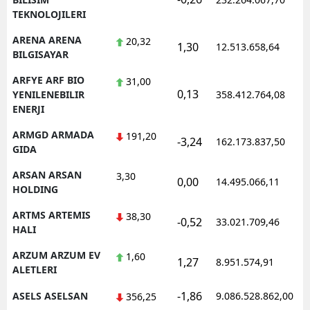
TEKNOLOJILERI
ARENA ARENA
20,32
1,30
12.513.658,64
BILGISAYAR
ARFYE ARF BIO
31,00
0,13
YENILENEBILIR
358.412.764,08
ENERJI
ARMGD ARMADA
191,20
-3,24
162.173.837,50
GIDA
ARSAN ARSAN
3,30
0,00
14.495.066,11
HOLDING
ARTMS ARTEMIS
38,30
-0,52
33.021.709,46
HALI
ARZUM ARZUM EV
1,60
1,27
8.951.574,91
ALETLERI
-1,86
ASELS ASELSAN
9.086.528.862,00
356,25