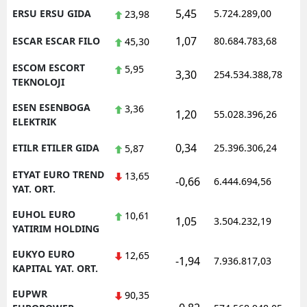
5,45
ERSU ERSU GIDA
5.724.289,00
23,98
1,07
ESCAR ESCAR FILO
80.684.783,68
45,30
ESCOM ESCORT
5,95
3,30
254.534.388,78
TEKNOLOJI
ESEN ESENBOGA
3,36
1,20
55.028.396,26
ELEKTRIK
0,34
ETILR ETILER GIDA
25.396.306,24
5,87
ETYAT EURO TREND
13,65
-0,66
6.444.694,56
YAT. ORT.
EUHOL EURO
10,61
1,05
3.504.232,19
YATIRIM HOLDING
EUKYO EURO
12,65
-1,94
7.936.817,03
KAPITAL YAT. ORT.
EUPWR
90,35