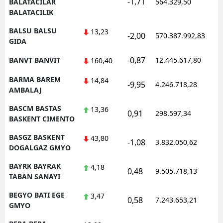
-1,71
BALATACILAR
564.329,50
BALATACILIK
BALSU BALSU
13,23
-2,00
570.387.992,83
GIDA
-0,87
BANVT BANVIT
12.445.617,80
160,40
BARMA BAREM
14,84
-9,95
4.246.718,28
AMBALAJ
BASCM BASTAS
13,36
0,91
298.597,34
BASKENT CIMENTO
BASGZ BASKENT
43,80
-1,08
3.832.050,62
DOGALGAZ GMYO
BAYRK BAYRAK
4,18
0,48
9.505.718,13
TABAN SANAYI
BEGYO BATI EGE
3,47
0,58
7.243.653,21
GMYO