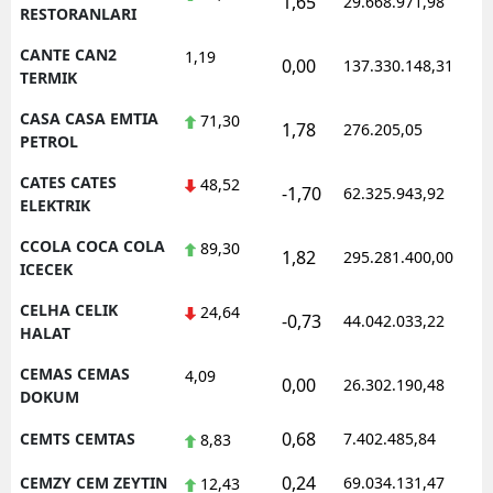
1,65
29.668.971,98
RESTORANLARI
CANTE CAN2
1,19
0,00
137.330.148,31
TERMIK
CASA CASA EMTIA
71,30
1,78
276.205,05
PETROL
CATES CATES
48,52
-1,70
62.325.943,92
ELEKTRIK
CCOLA COCA COLA
89,30
1,82
295.281.400,00
ICECEK
CELHA CELIK
24,64
-0,73
44.042.033,22
HALAT
CEMAS CEMAS
4,09
0,00
26.302.190,48
DOKUM
0,68
CEMTS CEMTAS
7.402.485,84
8,83
0,24
CEMZY CEM ZEYTIN
69.034.131,47
12,43