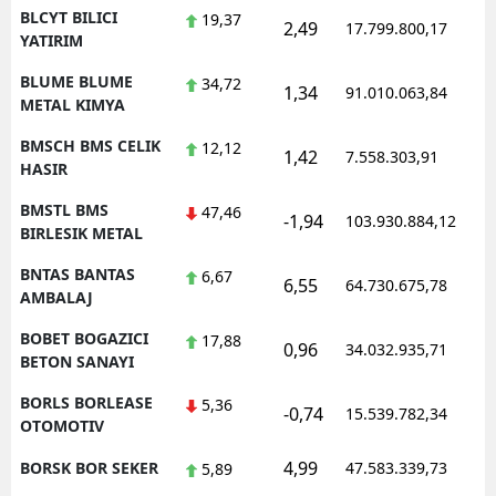
BLCYT BILICI
19,37
2,49
17.799.800,17
YATIRIM
BLUME BLUME
34,72
1,34
91.010.063,84
METAL KIMYA
BMSCH BMS CELIK
12,12
1,42
7.558.303,91
HASIR
BMSTL BMS
47,46
-1,94
103.930.884,12
BIRLESIK METAL
BNTAS BANTAS
6,67
6,55
64.730.675,78
AMBALAJ
BOBET BOGAZICI
17,88
0,96
34.032.935,71
BETON SANAYI
BORLS BORLEASE
5,36
-0,74
15.539.782,34
OTOMOTIV
4,99
BORSK BOR SEKER
47.583.339,73
5,89