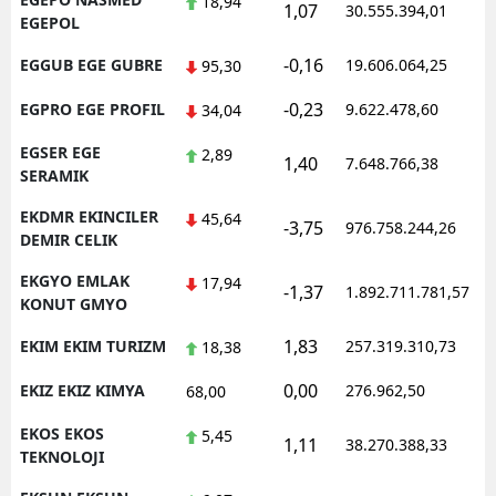
18,94
1,07
30.555.394,01
EGEPOL
-0,16
EGGUB EGE GUBRE
19.606.064,25
95,30
-0,23
EGPRO EGE PROFIL
9.622.478,60
34,04
EGSER EGE
2,89
1,40
7.648.766,38
SERAMIK
EKDMR EKINCILER
45,64
-3,75
976.758.244,26
DEMIR CELIK
EKGYO EMLAK
17,94
-1,37
1.892.711.781,57
KONUT GMYO
1,83
EKIM EKIM TURIZM
257.319.310,73
18,38
0,00
EKIZ EKIZ KIMYA
276.962,50
68,00
EKOS EKOS
5,45
1,11
38.270.388,33
TEKNOLOJI