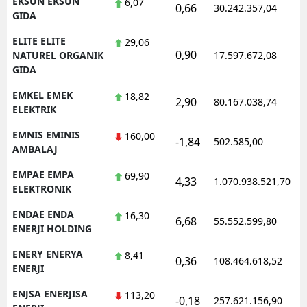
EKSUN EKSUN
6,07
0,66
30.242.357,04
GIDA
ELITE ELITE
29,06
0,90
NATUREL ORGANIK
17.597.672,08
GIDA
EMKEL EMEK
18,82
2,90
80.167.038,74
ELEKTRIK
EMNIS EMINIS
160,00
-1,84
502.585,00
AMBALAJ
EMPAE EMPA
69,90
4,33
1.070.938.521,70
ELEKTRONIK
ENDAE ENDA
16,30
6,68
55.552.599,80
ENERJI HOLDING
ENERY ENERYA
8,41
0,36
108.464.618,52
ENERJI
ENJSA ENERJISA
113,20
-0,18
257.621.156,90