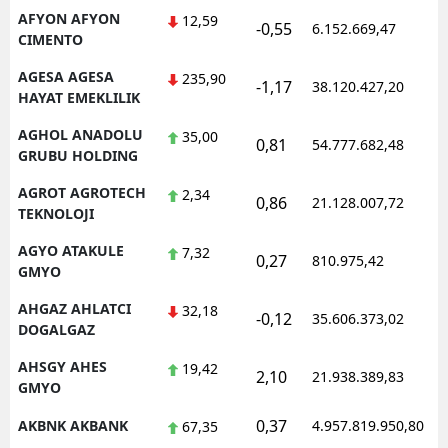
AFYON AFYON
12,59
-0,55
Mersin
6.152.669,47
CIMENTO
İstanbul
AGESA AGESA
235,90
-1,17
38.120.427,20
HAYAT EMEKLILIK
İzmir
AGHOL ANADOLU
35,00
0,81
54.777.682,48
Kars
GRUBU HOLDING
Kastamonu
AGROT AGROTECH
2,34
0,86
21.128.007,72
TEKNOLOJI
Kayseri
AGYO ATAKULE
7,32
0,27
810.975,42
GMYO
Kırklareli
AHGAZ AHLATCI
32,18
Kırşehir
-0,12
35.606.373,02
DOGALGAZ
Kocaeli
AHSGY AHES
19,42
2,10
21.938.389,83
GMYO
Konya
0,37
AKBNK AKBANK
4.957.819.950,80
67,35
Kütahya