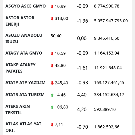
-0,09
ASGYO ASCE GMYO
8.774.900,78
10,99
ASTOR ASTOR
313,00
-1,96
5.057.947.793,00
ENERJI
ASUZU ANADOLU
50,40
0,00
9.345.416,50
ISUZU
-0,09
ATAGY ATA GMYO
1.164.153,94
10,59
ATAKP ATAKEY
48,80
-1,61
11.921.648,04
PATATES
-0,93
ATATP ATP YAZILIM
163.127.461,45
245,40
4,40
ATATR ATA TURIZM
334.152.634,17
14,46
ATEKS AKIN
106,80
4,20
592.389,10
TEKSTIL
ATLAS ATLAS YAT.
7,11
-0,70
1.862.592,66
ORT.