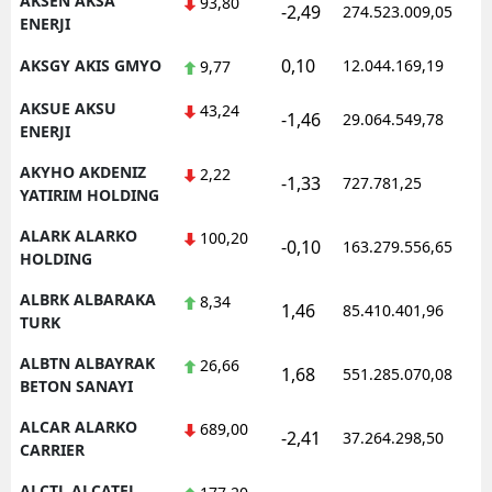
AKSEN AKSA
93,80
-2,49
274.523.009,05
ENERJI
Samsun
0,10
AKSGY AKIS GMYO
12.044.169,19
9,77
Siirt
AKSUE AKSU
43,24
-1,46
29.064.549,78
Sinop
ENERJI
AKYHO AKDENIZ
Sivas
2,22
-1,33
727.781,25
YATIRIM HOLDING
Tekirdağ
ALARK ALARKO
100,20
-0,10
163.279.556,65
HOLDING
Tokat
ALBRK ALBARAKA
8,34
Trabzon
1,46
85.410.401,96
TURK
Tunceli
ALBTN ALBAYRAK
26,66
1,68
551.285.070,08
BETON SANAYI
Şanlıurfa
ALCAR ALARKO
689,00
-2,41
37.264.298,50
Uşak
CARRIER
Van
ALCTL ALCATEL