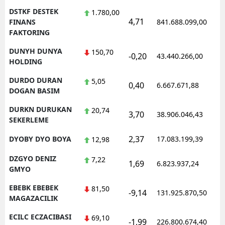
DSTKF DESTEK
1.780,00
4,71
FINANS
841.688.099,00
FAKTORING
DUNYH DUNYA
150,70
-0,20
43.440.266,00
HOLDING
DURDO DURAN
5,05
0,40
6.667.671,88
DOGAN BASIM
DURKN DURUKAN
20,74
3,70
38.906.046,43
SEKERLEME
2,37
DYOBY DYO BOYA
17.083.199,39
12,98
DZGYO DENIZ
7,22
1,69
6.823.937,24
GMYO
EBEBK EBEBEK
81,50
-9,14
131.925.870,50
MAGAZACILIK
ECILC ECZACIBASI
69,10
-1,99
226.800.674,40