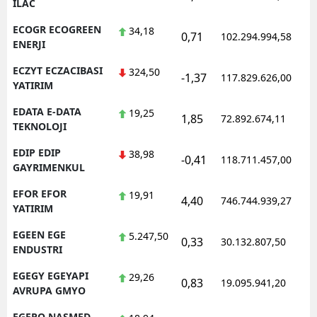
ILAC
ECOGR ECOGREEN
34,18
0,71
102.294.994,58
ENERJI
ECZYT ECZACIBASI
324,50
-1,37
117.829.626,00
YATIRIM
EDATA E-DATA
19,25
1,85
72.892.674,11
TEKNOLOJI
EDIP EDIP
38,98
-0,41
118.711.457,00
GAYRIMENKUL
EFOR EFOR
19,91
4,40
746.744.939,27
YATIRIM
EGEEN EGE
5.247,50
0,33
30.132.807,50
ENDUSTRI
EGEGY EGEYAPI
29,26
0,83
19.095.941,20
AVRUPA GMYO
EGEPO NASMED