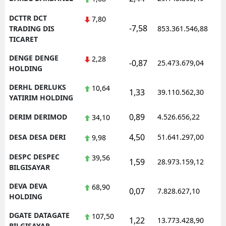
DCTTR DCT
7,80
-7,58
TRADING DIS
853.361.546,88
TICARET
DENGE DENGE
2,28
-0,87
25.473.679,04
HOLDING
DERHL DERLUKS
10,64
1,33
39.110.562,30
YATIRIM HOLDING
0,89
DERIM DERIMOD
4.526.656,22
34,10
4,50
DESA DESA DERI
51.641.297,00
9,98
DESPC DESPEC
39,56
1,59
28.973.159,12
BILGISAYAR
DEVA DEVA
68,90
0,07
7.828.627,10
HOLDING
DGATE DATAGATE
107,50
1,22
13.773.428,90
BILGISAYAR