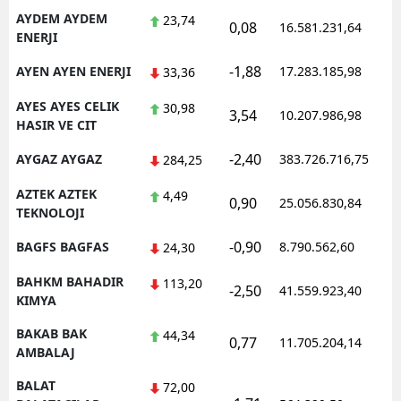
AYDEM AYDEM
23,74
0,08
16.581.231,64
ENERJI
-1,88
AYEN AYEN ENERJI
17.283.185,98
33,36
AYES AYES CELIK
30,98
3,54
10.207.986,98
HASIR VE CIT
-2,40
AYGAZ AYGAZ
383.726.716,75
284,25
AZTEK AZTEK
4,49
0,90
25.056.830,84
TEKNOLOJI
-0,90
BAGFS BAGFAS
8.790.562,60
24,30
BAHKM BAHADIR
113,20
-2,50
41.559.923,40
KIMYA
BAKAB BAK
44,34
0,77
11.705.204,14
AMBALAJ
BALAT
72,00