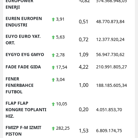
-0,82
EUROPOWER
574.568.948,05
ENERJI
EUREN EUROPEN
3,91
0,51
48.770.873,84
ENDUSTRI
EUYO EURO YAT.
5,63
0,72
12.377.920,24
ORT.
1,09
EYGYO EYG GMYO
56.947.730,62
2,78
4,22
FADE FADE GIDA
210.991.805,27
17,54
FENER
3,04
1,00
FENERBAHCE
188.185.605,34
FUTBOL
FLAP FLAP
10,05
0,20
KONGRE TOPLANTI
4.051.853,70
HIZ.
FMIZP F-M IZMIT
282,25
1,53
6.809.174,75
PISTON