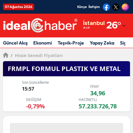
07 Ağustos 2026
Künye
İletişim
Adana
İstanbul
26
°
Açık
Adıyaman
Afyonkarahisar
Güncel Akış
Ekonomi
Teşvik-Proje
Yapay Zeka
Sigor
Ağrı
/
Hisse Senedi Fiyatları
Amasya
FRMPL FORMUL PLASTIK VE METAL
Ankara
Son Güncelleme
FİYAT
15:57
Antalya
34,96
DEĞİŞİM
HACİM(TL)
Artvin
-0,79%
57.233.726,78
Aydın
Balıkesir