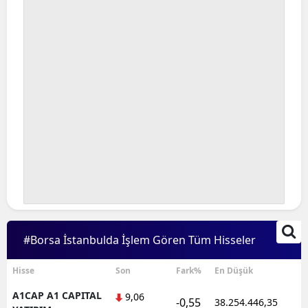
Bilecik
Bingöl
Bitlis
Bolu
Burdur
Bursa
Çanakkale
Çankırı
#Borsa İstanbulda İşlem Gören Tüm Hisseler
Çorum
Denizli
Hisse
Son
Fark%
En Düşük
A1CAP A1 CAPITAL
9,06
Diyarbakır
-0,55
38.254.446,35