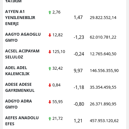
YATIRIM
Edirne
A1YEN A1
2,76
1,47
YENILENEBILIR
29.822.552,14
Elazığ
ENERJI
Erzincan
AAGYO AGAOGLU
12,82
-1,23
62.010.781,22
GMYO
Erzurum
ACSEL ACIPAYAM
125,10
-0,24
12.765.640,50
Eskişehir
SELULOZ
Gaziantep
ADEL ADEL
32,42
9,97
146.556.355,90
KALEMCILIK
Giresun
ADESE ADESE
0,84
-1,18
35.354.459,55
Gümüşhane
GAYRIMENKUL
ADGYO ADRA
55,95
Hakkari
-0,80
26.371.890,95
GMYO
Hatay
AEFES ANADOLU
21,72
1,21
457.953.120,62
EFES
Isparta