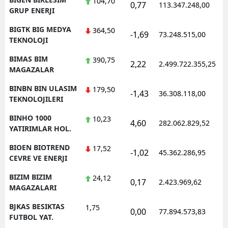
104,70
0,77
113.347.248,00
GRUP ENERJI
BIGTK BIG MEDYA
364,50
-1,69
73.248.515,00
TEKNOLOJI
BIMAS BIM
390,75
2,22
2.499.722.355,25
MAGAZALAR
BINBN BIN ULASIM
179,50
-1,43
36.308.118,00
TEKNOLOJILERI
BINHO 1000
10,23
4,60
282.062.829,52
YATIRIMLAR HOL.
BIOEN BIOTREND
17,52
-1,02
45.362.286,95
CEVRE VE ENERJI
BIZIM BIZIM
24,12
0,17
2.423.969,62
MAGAZALARI
BJKAS BESIKTAS
1,75
0,00
77.894.573,83
FUTBOL YAT.