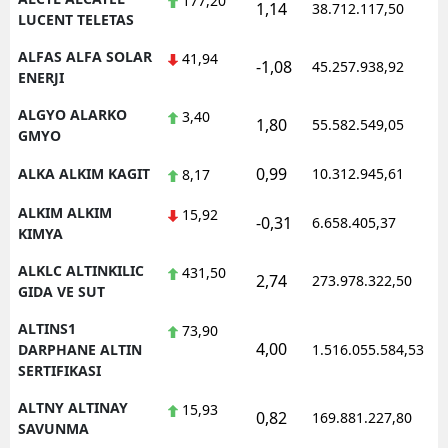
177,20
1,14
38.712.117,50
LUCENT TELETAS
Yozgat
ALFAS ALFA SOLAR
41,94
-1,08
45.257.938,92
ENERJI
Zonguldak
ALGYO ALARKO
3,40
Aksaray
1,80
55.582.549,05
GMYO
Bayburt
0,99
ALKA ALKIM KAGIT
10.312.945,61
8,17
Karaman
ALKIM ALKIM
15,92
-0,31
6.658.405,37
KIMYA
Kırıkkale
ALKLC ALTINKILIC
431,50
2,74
273.978.322,50
Batman
GIDA VE SUT
Şırnak
ALTINS1
73,90
4,00
DARPHANE ALTIN
1.516.055.584,53
Bartın
SERTIFIKASI
Ardahan
ALTNY ALTINAY
15,93
0,82
169.881.227,80
SAVUNMA
Iğdır