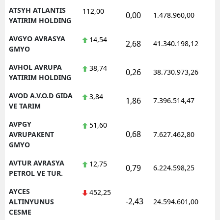
ATSYH ATLANTIS
112,00
0,00
1.478.960,00
YATIRIM HOLDING
AVGYO AVRASYA
14,54
2,68
41.340.198,12
GMYO
AVHOL AVRUPA
38,74
0,26
38.730.973,26
YATIRIM HOLDING
AVOD A.V.O.D GIDA
3,84
1,86
7.396.514,47
VE TARIM
AVPGY
51,60
0,68
AVRUPAKENT
7.627.462,80
GMYO
AVTUR AVRASYA
12,75
0,79
6.224.598,25
PETROL VE TUR.
AYCES
452,25
-2,43
ALTINYUNUS
24.594.601,00
CESME