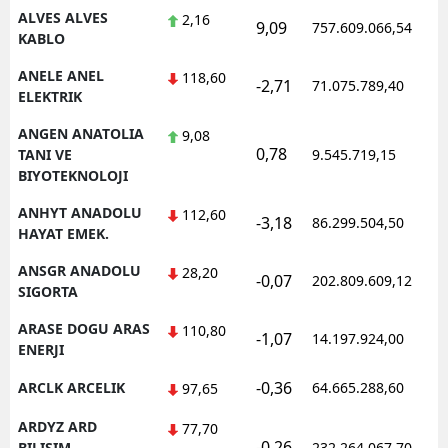
ALVES ALVES
2,16
9,09
757.609.066,54
KABLO
Yalova
ANELE ANEL
118,60
Karabük
-2,71
71.075.789,40
ELEKTRIK
Kilis
ANGEN ANATOLIA
9,08
0,78
TANI VE
9.545.719,15
Osmaniye
BIYOTEKNOLOJI
Düzce
ANHYT ANADOLU
112,60
-3,18
86.299.504,50
HAYAT EMEK.
ANSGR ANADOLU
28,20
-0,07
202.809.609,12
SIGORTA
ARASE DOGU ARAS
110,80
-1,07
14.197.924,00
ENERJI
-0,36
ARCLK ARCELIK
64.665.288,60
97,65
ARDYZ ARD
77,70
-0,26
BILISIM
232.264.067,70