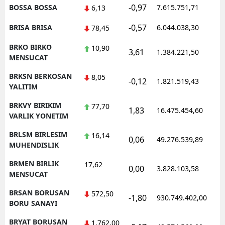
-0,97
BOSSA BOSSA
7.615.751,71
6,13
-0,57
BRISA BRISA
6.044.038,30
78,45
BRKO BIRKO
10,90
3,61
1.384.221,50
MENSUCAT
BRKSN BERKOSAN
8,05
-0,12
1.821.519,43
YALITIM
BRKVY BIRIKIM
77,70
1,83
16.475.454,60
VARLIK YONETIM
BRLSM BIRLESIM
16,14
0,06
49.276.539,89
MUHENDISLIK
BRMEN BIRLIK
17,62
0,00
3.828.103,58
MENSUCAT
BRSAN BORUSAN
572,50
-1,80
930.749.402,00
BORU SANAYI
BRYAT BORUSAN
1.762,00