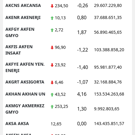
-0,26
AKCNS AKCANSA
29.607.229,80
234,50
Malatya
0,80
AKENR AKENERJI
37.688.651,35
10,13
Manisa
AKFGY AKFEN
2,72
1,87
56.890.465,65
Kahramanmaraş
GMYO
Mardin
AKFIS AKFEN
96,90
-1,22
103.388.858,20
INSAAT
Muğla
AKFYE AKFEN YEN.
23,92
-1,40
95.981.877,40
ENERJI
Muş
-1,07
AKGRT AKSIGORTA
32.168.884,76
6,46
Nevşehir
4,16
AKHAN AKHAN UN
153.534.263,68
43,52
Niğde
AKMGY AKMERKEZ
253,25
Ordu
1,30
9.992.803,65
GMYO
Rize
0,00
AKSA AKSA
143.435.851,57
12,65
Sakarya