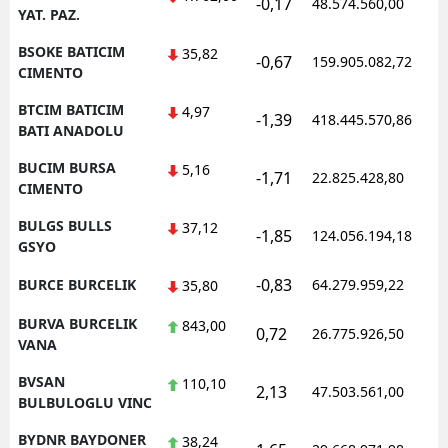
-0,17
48.574.560,00
YAT. PAZ.
BSOKE BATICIM
35,82
-0,67
159.905.082,72
CIMENTO
BTCIM BATICIM
4,97
-1,39
418.445.570,86
BATI ANADOLU
BUCIM BURSA
5,16
-1,71
22.825.428,80
CIMENTO
BULGS BULLS
37,12
-1,85
124.056.194,18
GSYO
-0,83
BURCE BURCELIK
64.279.959,22
35,80
BURVA BURCELIK
843,00
0,72
26.775.926,50
VANA
BVSAN
110,10
2,13
47.503.561,00
BULBULOGLU VINC
BYDNR BAYDONER
38,24