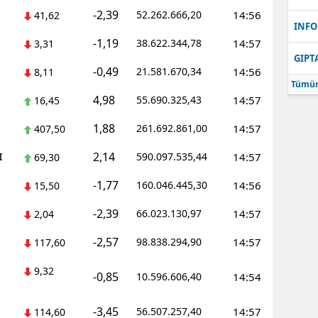
-2,39
52.262.666,20
14:56
41,62
Samsun
INFO
-1,19
38.622.344,78
14:57
3,31
Siirt
GIPT
-0,49
21.581.670,34
14:56
8,11
Sinop
Tümün
4,98
55.690.325,43
14:57
16,45
Sivas
1,88
261.692.861,00
14:57
407,50
Tekirdağ
2,14
I
590.097.535,44
14:57
69,30
Tokat
-1,77
160.046.445,30
14:56
15,50
Trabzon
-2,39
66.023.130,97
14:57
2,04
Tunceli
-2,57
98.838.294,90
14:57
117,60
Şanlıurfa
9,32
-0,85
10.596.606,40
14:54
Uşak
-3,45
56.507.257,40
14:57
114,60
Van