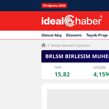
05 Ağustos 2026
Güncel Akış
Ekonomi
Teşvik-Proje
/
Hisse Senedi Fiyatları
BRLSM BIRLESIM MUHE
FİYAT
DEĞİŞİM
15,82
4,15