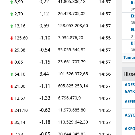
0,22
41.805.306,18
14:57
8,99
Bi
Edirne
(U
1,12
26.423.705,02
14:57
2,70
E
Elazığ
(U
0,69
158.053.208,60
14:57
13,16
E
Erzincan
(TL
-1,10
7.934.876,20
14:55
125,60
Bi
Erzurum
-0,54
35.055.544,82
14:57
29,38
(U
Eskişehir
Tümün
-1,15
23.661.707,79
14:57
0,86
Gaziantep
3,44
101.526.972,65
14:56
Hisse
54,10
Giresun
ADES
-1,11
605.825.253,14
14:57
21,30
GAY
Gümüşhane
-1,33
6.796.470,91
14:57
12,57
AEFE
Hakkari
-0,62
11.979.685,80
14:55
241,10
AGYO
Hatay
-1,18
110.529.642,30
14:57
35,14
AKFG
Isparta
-0,85
20.644.345,83
14:56
2,33