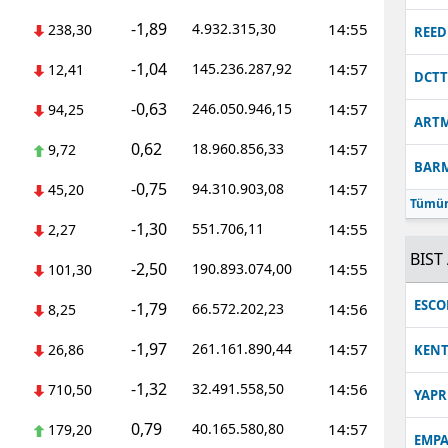
-1,89
4.932.315,30
14:55
238,30
Malatya
REED
-1,04
145.236.287,92
14:57
12,41
Manisa
DCT
-0,63
246.050.946,15
14:57
94,25
Kahramanmaraş
ART
0,62
18.960.856,33
14:57
9,72
Mardin
BAR
-0,75
94.310.903,08
14:57
45,20
Muğla
Tümün
-1,30
551.706,11
14:55
2,27
Muş
BIST 
-2,50
190.893.074,00
14:55
101,30
Nevşehir
ESC
-1,79
66.572.202,23
14:56
8,25
Niğde
-1,97
261.161.890,44
14:57
26,86
KEN
Ordu
-1,32
32.491.558,50
14:56
710,50
YAPR
Rize
0,79
40.165.580,80
14:57
179,20
EMPA
Sakarya