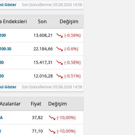
ü Göster
Son Güncellenme: 05.08.2026 14:56
a Endeksleri
Son
Değişim
13.608,21
(-0.58%)
100
22.184,66
(-0.6%)
100-30
15.417,31
(-0.58%)
30
12.016,28
(-0.51%)
50
ü Göster
Son Güncellenme: 05.08.2026 14:58
Azalanlar
Fiyat
Değişim
37,82
(-10,00%)
FA
71,10
(-10,00%)
R