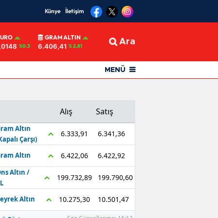
Künye
İletişim
EURO
GRAM ALTIN
Ara
,0148
6.406,41
%0.3
% 2,81
MENÜ
Alış
Satış
ram Altın
6.341,36
6.333,91
Kapalı Çarşı)
6.422,92
6.422,06
ram Altın
ns Altın /
199.790,60
199.732,89
L
10.501,47
10.275,30
eyrek Altın