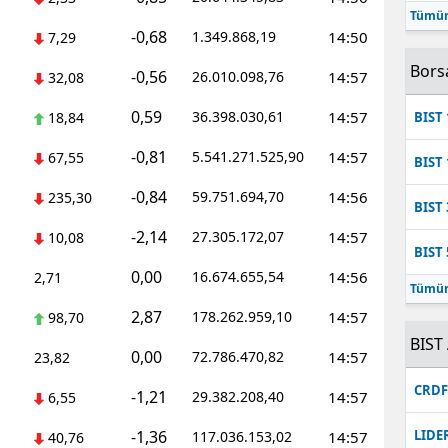
Tümün
Mersin
-0,68
1.349.868,19
14:50
7,29
İstanbul
Bors
-0,56
26.010.098,76
14:57
32,08
İzmir
0,59
36.398.030,61
14:57
18,84
BIST 
Kars
-0,81
5.541.271.525,90
14:57
67,55
BIST 
Kastamonu
-0,84
59.751.694,70
14:56
235,30
BIST 
Kayseri
-2,14
27.305.172,07
14:57
10,08
BIST 
Kırklareli
0,00
16.674.655,54
14:56
2,71
Tümün
Kırşehir
2,87
178.262.959,10
14:57
98,70
BIST 
0,00
Kocaeli
72.786.470,82
14:57
23,82
CRD
-1,21
29.382.208,40
14:57
Konya
6,55
-1,36
LIDE
117.036.153,02
14:57
40,76
Kütahya