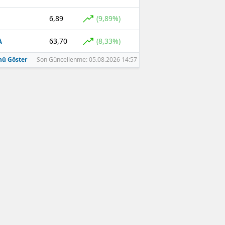
6,89
(9,89%)
63,70
(8,33%)
A
ü Göster
Son Güncellenme: 05.08.2026 14:57