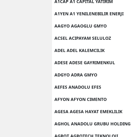
A1CAP A1 CAPITAL YATIRIM
A1YEN A1 YENILENEBILIR ENERJI
AAGYO AGAOGLU GMYO
ACSEL ACIPAYAM SELULOZ
ADEL ADEL KALEMCILIK
ADESE ADESE GAYRIMENKUL
ADGYO ADRA GMYO
AEFES ANADOLU EFES
AFYON AFYON CIMENTO
AGESA AGESA HAYAT EMEKLILIK
AGHOL ANADOLU GRUBU HOLDING
AGROT AGROTECH TEKNOLOJI