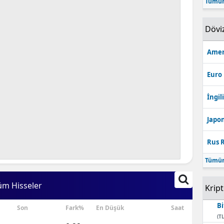
Tümün
Bilecik
Dövi
Bingöl
Bitlis
Amer
Bolu
Euro
Burdur
İngili
Bursa
Japon
Çanakkale
Rus R
Çankırı
Tümün
Çorum
üm Hisseler
Krip
Denizli
Bi
Son
Fark%
En Düşük
Saat
Diyarbakır
(TL