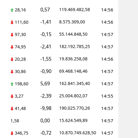
0,57
119.469.482,58
14:56
28,16
Yozgat
-1,41
8.575.309,00
14:56
111,60
Zonguldak
-0,15
55.144.848,50
14:57
97,30
Aksaray
-2,41
182.192.785,25
14:57
74,95
Bayburt
-1,55
19.836.258,08
14:56
20,28
Karaman
-0,90
69.468.148,46
14:57
30,86
Kırıkkale
5,69
162.841.345,40
14:57
198,60
Batman
-2,39
25.004.802,07
14:55
3,27
Şırnak
-9,98
190.025.770,26
14:57
41,48
Bartın
0,00
15.624.549,89
14:57
1,58
Ardahan
-0,72
10.870.749.628,50
14:57
346,75
Iğdır