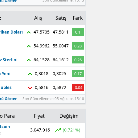
Son Güncellenme: 15:13
ü Göster
z
Alış
Satış
Fark
47,5705
47,5811
ikan Doları
0.1
54,9962
55,0047
0.28
64,1528
64,1612
z Sterlini
0.26
0,3018
0,3025
 Yeni
0.17
0,5816
0,5872
ublesi
-0.04
ü Göster
Son Güncellenme: 05 Ağustos 15:10
to Para
Fiyat
Değişim
tcoin
3.047.916
(0.721%)
)