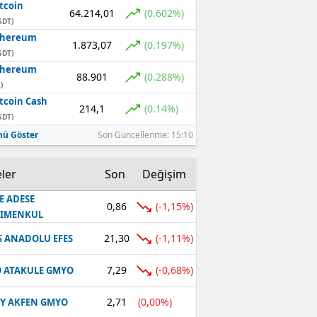
tcoin
64.214,01
(0.602%)
SDT)
thereum
1.873,07
(0.197%)
SDT)
thereum
88.901
(0.288%)
)
tcoin Cash
214,1
(0.14%)
SDT)
ü Göster
Son Güncellenme: 15:10
ler
Son
Değişim
E ADESE
0,86
(-1,15%)
RIMENKUL
21,30
(-1,11%)
S ANADOLU EFES
7,29
(-0,68%)
 ATAKULE GMYO
2,71
(0,00%)
Y AKFEN GMYO