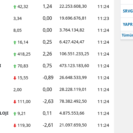
1,24
22.253.608,30
11:24
42,32
Samsun
SRVG
0,00
19.696.676,81
11:23
3,34
Siirt
YAPR
0,00
3.764.134,82
11:24
8,05
Sinop
Tümün
0,25
6.427.424,47
11:24
16,14
Sivas
2,26
106.551.233,25
11:24
418,25
Tekirdağ
0,75
I
473.123.183,60
11:24
70,83
Tokat
-0,89
26.648.533,99
11:24
15,55
Trabzon
0,00
28.228.119,01
11:24
2,00
Tunceli
-2,63
78.382.492,50
11:24
111,00
Şanlıurfa
0,11
LOJI
4.875.553,66
11:24
9,21
Uşak
-2,61
21.097.659,50
11:24
119,30
Van