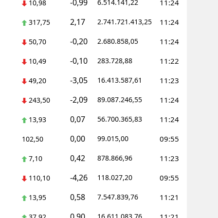
-0,99
6.514.141,22
11:24
10,98
Yalova
2,17
2.741.721.413,25
11:24
317,75
Karabük
-0,20
2.680.858,05
11:24
50,70
Kilis
-0,10
283.728,88
11:22
10,49
Osmaniye
-3,05
16.413.587,61
11:23
49,20
-2,09
Düzce
89.087.246,55
11:24
243,50
0,07
56.700.365,83
11:24
13,93
0,00
99.015,00
09:55
102,50
0,42
878.866,96
11:23
7,10
-4,26
118.027,20
09:55
110,10
0,58
7.547.839,76
11:21
13,95
0,90
16.611.083,76
11:21
37,92