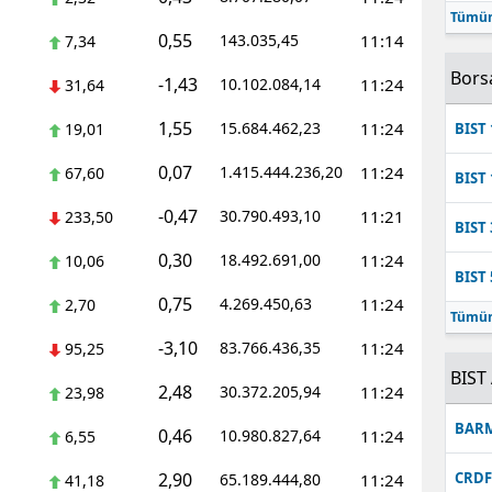
Tümün
Mersin
0,55
143.035,45
11:14
7,34
İstanbul
Bors
-1,43
10.102.084,14
11:24
31,64
İzmir
1,55
15.684.462,23
11:24
19,01
BIST 
Kars
0,07
1.415.444.236,20
11:24
67,60
BIST 
Kastamonu
-0,47
30.790.493,10
11:21
233,50
BIST 
Kayseri
0,30
18.492.691,00
11:24
10,06
BIST 
Kırklareli
0,75
4.269.450,63
11:24
2,70
Tümün
Kırşehir
-3,10
83.766.436,35
11:24
95,25
BIST 
2,48
Kocaeli
30.372.205,94
11:24
23,98
BAR
0,46
10.980.827,64
11:24
Konya
6,55
2,90
CRD
65.189.444,80
11:24
41,18
Kütahya