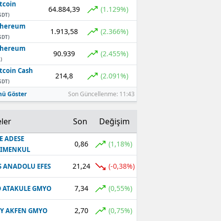
tcoin
64.884,39
(1.129%)
SDT)
thereum
1.913,58
(2.366%)
SDT)
thereum
90.939
(2.455%)
)
tcoin Cash
214,8
(2.091%)
SDT)
ü Göster
Son Güncellenme: 11:43
ler
Son
Değişim
E ADESE
0,86
(1,18%)
RIMENKUL
21,24
(-0,38%)
S ANADOLU EFES
7,34
(0,55%)
 ATAKULE GMYO
2,70
(0,75%)
Y AKFEN GMYO