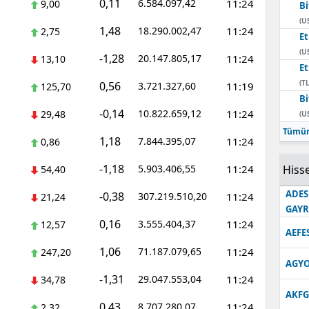
0,11
6.584.097,42
11:24
9,00
Bi
Edirne
(U
1,48
18.290.002,47
11:24
2,75
E
Elazığ
(U
-1,28
20.147.805,17
11:24
13,10
E
Erzincan
(TL
0,56
3.721.327,60
11:19
125,70
Bi
Erzurum
-0,14
10.822.659,12
11:24
29,48
(U
Eskişehir
Tümün
1,18
7.844.395,07
11:24
0,86
Gaziantep
-1,18
5.903.406,55
11:24
Hisse
54,40
Giresun
ADES
-0,38
307.219.510,20
11:24
21,24
GAY
Gümüşhane
0,16
3.555.404,37
11:24
12,57
AEFE
Hakkari
1,06
71.187.079,65
11:24
247,20
AGYO
Hatay
-1,31
29.047.553,04
11:24
34,78
AKFG
Isparta
0,43
8.707.280,07
11:24
2,32