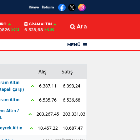
Künye
İletişim
URO
GRAM ALTIN
Ara
,0826
6.528,68
%0.12
% 0,50
MENÜ
Alış
Satış
ram Altın
6.393,24
6.387,11
Kapalı Çarşı)
6.536,68
6.535,76
ram Altın
ns Altın /
203.331,03
203.267,45
L
10.687,47
10.457,22
eyrek Altın