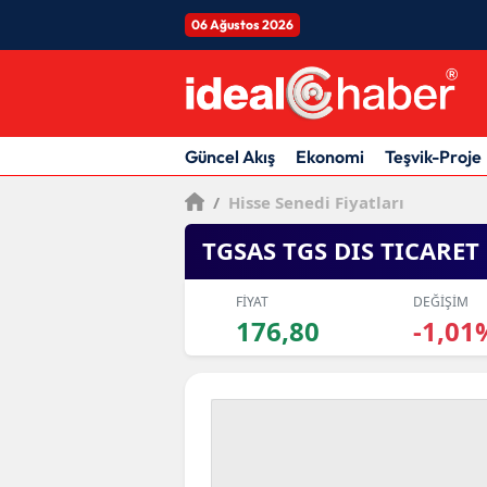
06 Ağustos 2026
Güncel Akış
Ekonomi
Teşvik-Proje
/
Hisse Senedi Fiyatları
TGSAS TGS DIS TICARET
FİYAT
DEĞİŞİM
176,80
-1,01