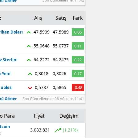
Son Güncellenme: 11:42
ü Göster
z
Alış
Satış
Fark
47,5909
47,5989
ikan Doları
0.06
55,0648
55,0737
0.11
64,2272
64,2475
z Sterlini
0.22
0,3018
0,3026
 Yeni
0.17
0,5787
0,5865
ublesi
-0.48
ü Göster
Son Güncellenme: 06 Ağustos 11:41
to Para
Fiyat
Değişim
tcoin
3.083.831
(1.21%)
)