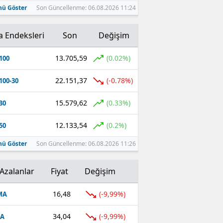
ü Göster
Son Güncellenme: 06.08.2026 11:24
a Endeksleri
Son
Değişim
13.705,59
(0.02%)
100
22.151,37
(-0.78%)
100-30
15.579,62
(0.33%)
30
12.133,54
(0.2%)
50
ü Göster
Son Güncellenme: 06.08.2026 11:26
Azalanlar
Fiyat
Değişim
16,48
(-9,99%)
MA
34,04
(-9,99%)
FA