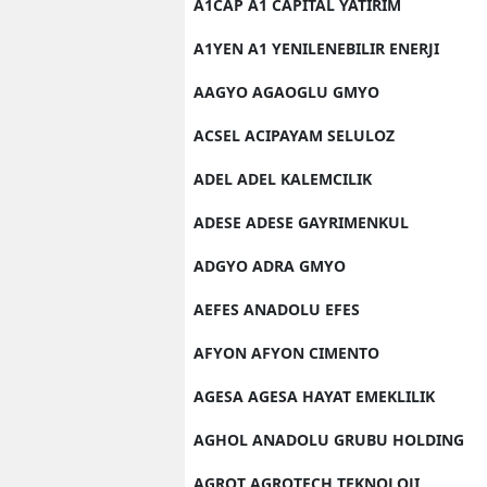
A1CAP A1 CAPITAL YATIRIM
A1YEN A1 YENILENEBILIR ENERJI
AAGYO AGAOGLU GMYO
ACSEL ACIPAYAM SELULOZ
ADEL ADEL KALEMCILIK
ADESE ADESE GAYRIMENKUL
ADGYO ADRA GMYO
AEFES ANADOLU EFES
AFYON AFYON CIMENTO
AGESA AGESA HAYAT EMEKLILIK
AGHOL ANADOLU GRUBU HOLDING
AGROT AGROTECH TEKNOLOJI