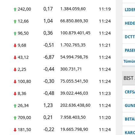
0,17
1.384.059,60
11:19
242,00
Malatya
LIDE
1,04
66.850.869,30
11:24
12,66
Manisa
HEDE
0,36
100.879.401,45
11:24
96,50
Kahramanmaraş
DCT
-0,51
1.702.765,35
11:21
9,68
Mardin
PASE
-6,87
54.994.798,76
11:24
43,12
Muğla
Tümün
-0,44
300.731,71
11:24
2,25
Muş
BIST 
-0,30
75.055.541,50
11:24
100,80
Nevşehir
CRFS
-0,48
39.022.446,03
11:23
8,36
Niğde
1,23
202.636.438,60
11:24
26,34
GUN
Ordu
0,21
7.958.403,50
11:20
709,00
BETA
Rize
-0,22
19.665.798,90
11:24
181,50
KARC
Sakarya