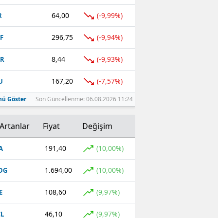
64,00
(-9,99%)
R
296,75
(-9,94%)
F
8,44
(-9,93%)
TR
167,20
(-7,57%)
U
ü Göster
Son Güncellenme: 06.08.2026 11:24
Artanlar
Fiyat
Değişim
191,40
(10,00%)
A
1.694,00
(10,00%)
DG
108,60
(9,97%)
E
46,10
(9,97%)
L