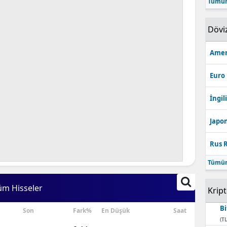
Tümün
Bilecik
Dövi
Bingöl
Bitlis
Amer
Bolu
Euro
Burdur
İngili
Bursa
Japon
Çanakkale
Rus R
Çankırı
Tümün
Çorum
üm Hisseler
Krip
Denizli
Bi
Son
Fark%
En Düşük
Saat
Diyarbakır
(TL