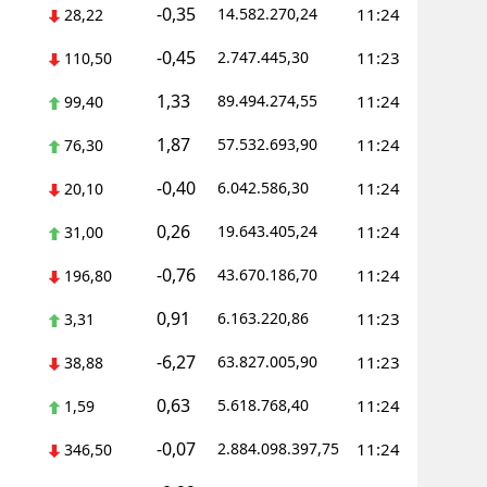
-0,35
14.582.270,24
11:24
28,22
Yozgat
-0,45
2.747.445,30
11:23
110,50
Zonguldak
1,33
89.494.274,55
11:24
99,40
Aksaray
1,87
57.532.693,90
11:24
76,30
Bayburt
-0,40
6.042.586,30
11:24
20,10
Karaman
0,26
19.643.405,24
11:24
31,00
Kırıkkale
-0,76
43.670.186,70
11:24
196,80
Batman
0,91
6.163.220,86
11:23
3,31
Şırnak
-6,27
63.827.005,90
11:23
38,88
Bartın
0,63
5.618.768,40
11:24
1,59
Ardahan
-0,07
2.884.098.397,75
11:24
346,50
Iğdır