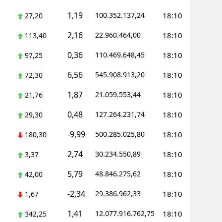
1,19
100.352.137,24
18:10
27,20
Yozgat
2,16
22.960.464,00
18:10
113,40
Zonguldak
0,36
110.469.648,45
18:10
97,25
Aksaray
6,56
545.908.913,20
18:10
72,30
Bayburt
1,87
21.059.553,44
18:10
21,76
Karaman
0,48
127.264.231,74
18:10
29,30
Kırıkkale
-9,99
500.285.025,80
18:10
180,30
Batman
2,74
30.234.550,89
18:10
3,37
Şırnak
5,79
48.846.275,62
18:10
42,00
Bartın
-2,34
29.386.962,33
18:10
1,67
Ardahan
1,41
12.077.916.762,75
18:10
342,25
Iğdır