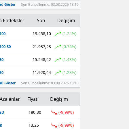
ü Göster
Son Güncellenme: 03.08.2026 18:10
a Endeksleri
Son
Değişim
13.458,10
(1.24%)
100
21.937,23
(0.76%)
100-30
15.248,42
(1.43%)
30
11.920,44
(1.23%)
50
ü Göster
Son Güncellenme: 03.08.2026 18:10
Azalanlar
Fiyat
Değişim
180,30
(-9,99%)
GD
13,25
(-9,99%)
K