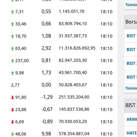
Tümün
Mersin
0,55
1.145.051,70
18:10
7,31
İstanbul
Bors
0,66
83.909.794,10
18:10
33,46
İzmir
1,08
31.937.387,73
18:10
18,70
BIST 
Kars
2,92
11.316.826.692,95
18:10
63,40
BIST 
Kastamonu
0,81
82.947.203,30
18:10
237,00
BIST 
Kayseri
1,73
43.961.700,40
18:10
9,98
BIST 
Kırklareli
0,00
50.828.403,67
18:10
2,77
Tümün
Kırşehir
-1,29
251.535.204,60
18:10
91,80
BIST 
-0,67
Kocaeli
145.837.536,86
18:10
23,88
ARM
-0,89
70.930.053,29
18:10
Konya
6,69
9,98
HATE
578.354.887,04
18:10
48,06
Kütahya