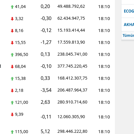
0,20
49.488.792,62
18:10
41,04
Samsun
ECO
-0,30
62.434.947,75
18:10
3,32
Siirt
AKH
-0,12
15.193.414,44
18:10
8,16
Sinop
Tümün
-1,27
17.559.813,90
18:10
15,55
Sivas
0,13
238.045.741,00
18:10
396,50
Tekirdağ
-0,10
I
377.745.220,45
18:10
68,04
Tokat
0,33
168.412.307,75
18:10
15,38
Trabzon
-3,54
206.487.964,37
18:10
2,18
Tunceli
2,63
280.910.714,60
18:10
121,00
Şanlıurfa
9,39
-0,11
12.060.305,90
18:10
Uşak
5,12
298.446.222,80
18:10
115,00
Van