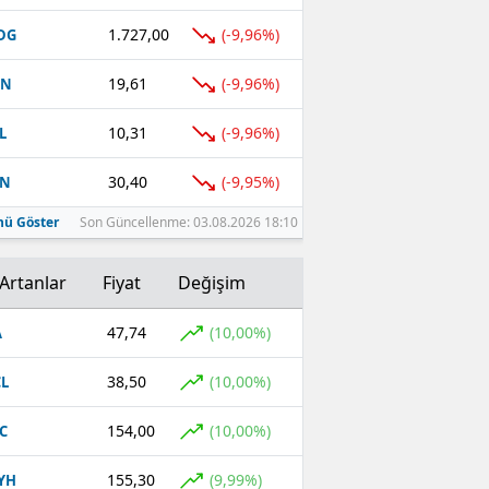
1.727,00
(-9,96%)
DG
19,61
(-9,96%)
EN
10,31
(-9,96%)
L
30,40
(-9,95%)
TN
ü Göster
Son Güncellenme: 03.08.2026 18:10
Artanlar
Fiyat
Değişim
47,74
(10,00%)
A
38,50
(10,00%)
L
154,00
(10,00%)
C
155,30
(9,99%)
YH