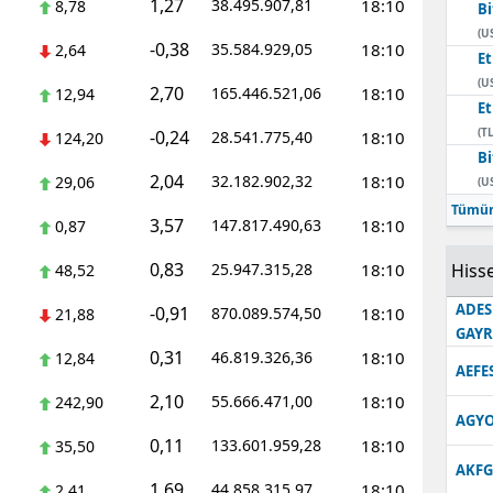
1,27
38.495.907,81
18:10
8,78
Bi
Edirne
(U
-0,38
35.584.929,05
18:10
2,64
E
Elazığ
(U
2,70
165.446.521,06
18:10
12,94
E
Erzincan
(TL
-0,24
28.541.775,40
18:10
124,20
Bi
Erzurum
2,04
32.182.902,32
18:10
29,06
(U
Eskişehir
Tümün
3,57
147.817.490,63
18:10
0,87
Gaziantep
0,83
25.947.315,28
18:10
Hisse
48,52
Giresun
ADES
-0,91
870.089.574,50
18:10
21,88
GAY
Gümüşhane
0,31
46.819.326,36
18:10
12,84
AEFE
Hakkari
2,10
55.666.471,00
18:10
242,90
AGYO
Hatay
0,11
133.601.959,28
18:10
35,50
AKFG
Isparta
1,69
44.858.315,97
18:10
2,41