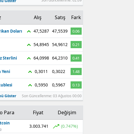
Son Güncellenme: 02:09
ü Göster
z
Alış
Satış
Fark
47,5287
47,5539
ikan Doları
0.06
54,8945
54,9612
0.21
64,0998
64,2310
z Sterlini
0.41
0,3011
0,3022
 Yeni
1.48
0,5950
0,5967
ublesi
0.13
ü Göster
Son Güncellenme: 03 Ağustos 00:00
to Para
Fiyat
Değişim
tcoin
3.003.741
(0.747%)
)