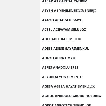
A1CAP A1 CAPITAL YATIRIM
A1YEN A1 YENILENEBILIR ENERJI
AAGYO AGAOGLU GMYO
ACSEL ACIPAYAM SELULOZ
ADEL ADEL KALEMCILIK
ADESE ADESE GAYRIMENKUL
ADGYO ADRA GMYO
AEFES ANADOLU EFES
AFYON AFYON CIMENTO
AGESA AGESA HAYAT EMEKLILIK
AGHOL ANADOLU GRUBU HOLDING
AGROT AGROTECH TEKNOLOJI