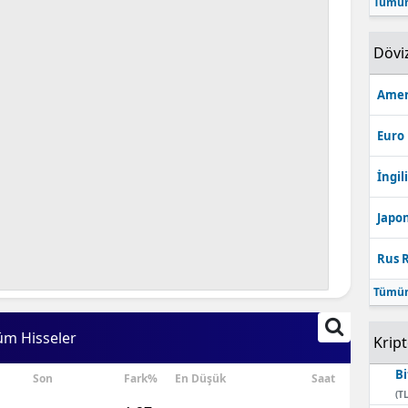
Tümün
Bilecik
Dövi
Bingöl
Bitlis
Amer
Bolu
Euro
Burdur
İngili
Bursa
Japon
Çanakkale
Rus R
Çankırı
Tümün
Çorum
üm Hisseler
Krip
Denizli
Bi
Son
Fark%
En Düşük
Saat
Diyarbakır
(TL