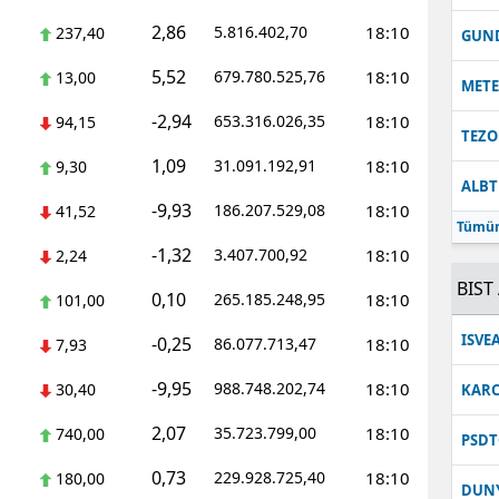
2,86
5.816.402,70
18:10
237,40
Malatya
GUN
5,52
679.780.525,76
18:10
13,00
Manisa
MET
-2,94
653.316.026,35
18:10
94,15
Kahramanmaraş
TEZO
1,09
31.091.192,91
18:10
9,30
Mardin
ALB
-9,93
186.207.529,08
18:10
41,52
Muğla
Tümün
-1,32
3.407.700,92
18:10
2,24
Muş
BIST 
0,10
265.185.248,95
18:10
101,00
Nevşehir
ISVE
-0,25
86.077.713,47
18:10
7,93
Niğde
-9,95
988.748.202,74
18:10
30,40
KARC
Ordu
2,07
35.723.799,00
18:10
740,00
PSDT
Rize
0,73
229.928.725,40
18:10
180,00
DUN
Sakarya