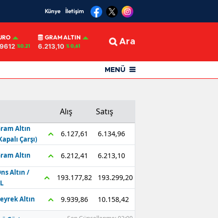
Künye
İletişim
URO
GRAM ALTIN
Ara
,9612
6.213,10
%0.21
% 0,61
MENÜ
Alış
Satış
ram Altın
6.134,96
6.127,61
Kapalı Çarşı)
6.213,10
6.212,41
ram Altın
ns Altın /
193.299,20
193.177,82
L
10.158,42
9.939,86
eyrek Altın