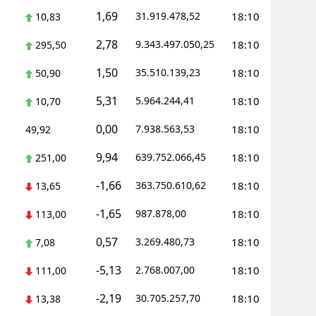
1,69
31.919.478,52
18:10
10,83
Yalova
2,78
9.343.497.050,25
18:10
295,50
Karabük
1,50
35.510.139,23
18:10
50,90
Kilis
5,31
5.964.244,41
18:10
10,70
Osmaniye
0,00
7.938.563,53
18:10
49,92
Düzce
9,94
639.752.066,45
18:10
251,00
-1,66
363.750.610,62
18:10
13,65
-1,65
987.878,00
18:10
113,00
0,57
3.269.480,73
18:10
7,08
-5,13
2.768.007,00
18:10
111,00
-2,19
30.705.257,70
18:10
13,38