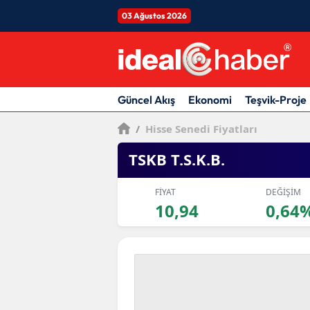
03 Ağustos 2026
Güncel Akış
Ekonomi
Teşvik-Proje
/
Hisse Senedi Fiyatları
TSKB T.S.K.B.
FİYAT
DEĞİŞİM
10,94
0,64