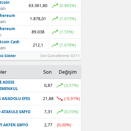
tcoin
63.361,80
(0.865%)
SDT)
thereum
1.878,01
(1.675%)
SDT)
thereum
89.038
(1.55%)
)
tcoin Cash
212,1
(1.678%)
SDT)
ü Göster
Son Güncellenme: 02:11
ler
Son
Değişim
E ADESE
0,87
(3,57%)
RIMENKUL
21,88
(-0,91%)
S ANADOLU EFES
7,31
(0,55%)
 ATAKULE GMYO
2,77
(0,00%)
Y AKFEN GMYO