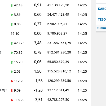
0,91
41.138.129,58
14:25
42,18
Samsun
KARC
0,60
54.471.429,49
14:25
3,36
Siirt
TEZO
0,37
6.502.995,41
14:25
8,08
Sinop
Tümün
0,00
9.786.958,27
14:25
16,10
Sivas
3,48
231.587.651,75
14:25
423,25
Tekirdağ
0,78
I
812.581.280,28
14:25
70,85
Tokat
0,06
65.850.679,39
14:25
15,70
Trabzon
1,50
115.523.810,12
14:25
2,03
Tunceli
-1,58
120.299.539,50
14:24
112,20
Şanlıurfa
-1,20
LOJI
13.112.011,49
14:25
9,09
Uşak
-3,51
42.788.297,50
14:25
118,20
Van