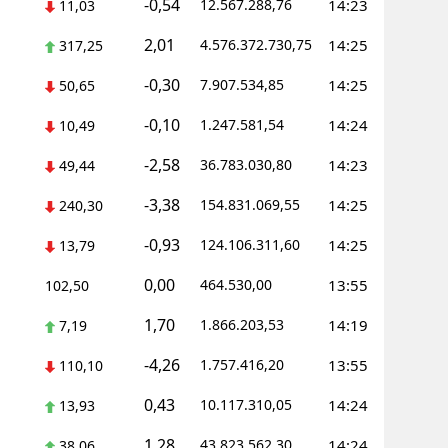
-0,54
12.567.288,76
14:23
11,03
Yalova
2,01
4.576.372.730,75
14:25
317,25
Karabük
-0,30
7.907.534,85
14:25
50,65
Kilis
-0,10
1.247.581,54
14:24
10,49
Osmaniye
-2,58
36.783.030,80
14:23
49,44
-3,38
Düzce
154.831.069,55
14:25
240,30
-0,93
124.106.311,60
14:25
13,79
0,00
464.530,00
13:55
102,50
1,70
1.866.203,53
14:19
7,19
-4,26
1.757.416,20
13:55
110,10
0,43
10.117.310,05
14:24
13,93
1,28
43.823.562,30
14:24
38,06