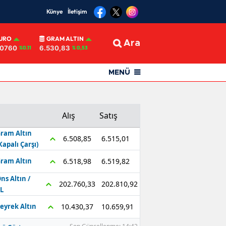
Künye
İletişim
URO
GRAM ALTIN
Ara
,0760
6.530,83
%0.11
% 0,53
MENÜ
Alış
Satış
ram Altın
6.515,01
6.508,85
Kapalı Çarşı)
6.519,82
6.518,98
ram Altın
ns Altın /
202.810,92
202.760,33
L
10.659,91
10.430,37
eyrek Altın