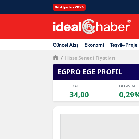
06 Ağustos 2026
Güncel Akış
Ekonomi
Teşvik-Proje
/
Hisse Senedi Fiyatları
EGPRO EGE PROFIL
FİYAT
DEĞİŞİM
34,00
0,29