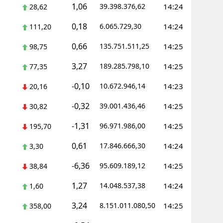
1,06
39.398.376,62
14:24
28,62
Yozgat
0,18
6.065.729,30
14:24
111,20
Zonguldak
0,66
135.751.511,25
14:25
98,75
Aksaray
3,27
189.285.798,10
14:25
77,35
Bayburt
-0,10
10.672.946,14
14:23
20,16
Karaman
-0,32
39.001.436,46
14:25
30,82
Kırıkkale
-1,31
96.971.986,00
14:25
195,70
Batman
0,61
17.846.666,30
14:24
3,30
Şırnak
-6,36
95.609.189,12
14:25
38,84
Bartın
1,27
14.048.537,38
14:24
1,60
Ardahan
3,24
8.151.011.080,50
14:25
358,00
Iğdır