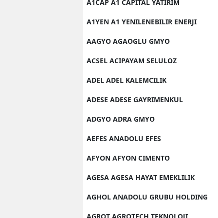
A1CAP A1 CAPITAL YATIRIM
A1YEN A1 YENILENEBILIR ENERJI
AAGYO AGAOGLU GMYO
ACSEL ACIPAYAM SELULOZ
ADEL ADEL KALEMCILIK
ADESE ADESE GAYRIMENKUL
ADGYO ADRA GMYO
AEFES ANADOLU EFES
AFYON AFYON CIMENTO
AGESA AGESA HAYAT EMEKLILIK
AGHOL ANADOLU GRUBU HOLDING
AGROT AGROTECH TEKNOLOJI