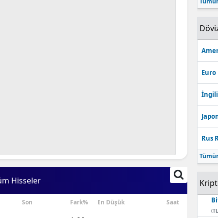
Tümün
Bilecik
Dövi
Bingöl
Bitlis
Amer
Bolu
Euro
Burdur
İngili
Bursa
Japon
Çanakkale
Rus R
Çankırı
Tümün
Çorum
üm Hisseler
Krip
Denizli
Bi
Son
Fark%
En Düşük
Saat
Diyarbakır
(TL