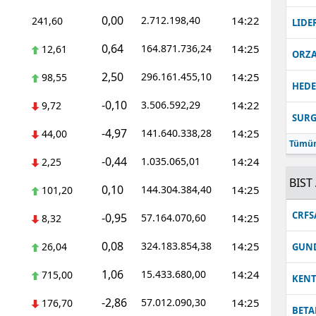
0,00
2.712.198,40
14:22
241,60
Malatya
LIDE
0,64
164.871.736,24
14:25
12,61
Manisa
ORZ
2,50
296.161.455,10
14:25
98,55
Kahramanmaraş
HEDE
-0,10
3.506.592,29
14:22
9,72
Mardin
SUR
-4,97
141.640.338,28
14:25
44,00
Muğla
Tümün
-0,44
1.035.065,01
14:24
2,25
Muş
BIST 
0,10
144.304.384,40
14:25
101,20
Nevşehir
CRFS
-0,95
57.164.070,60
14:25
8,32
Niğde
0,08
324.183.854,38
14:25
26,04
GUN
Ordu
1,06
15.433.680,00
14:24
715,00
KEN
Rize
-2,86
57.012.090,30
14:25
176,70
BETA
Sakarya