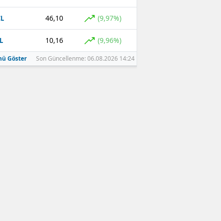
46,10
(9,97%)
L
10,16
(9,96%)
L
ü Göster
Son Güncellenme: 06.08.2026 14:24