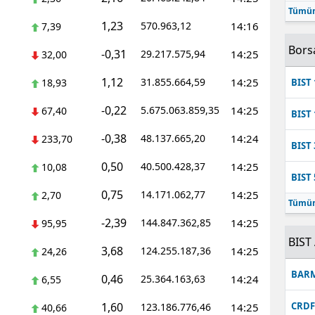
Tümün
Mersin
1,23
570.963,12
14:16
7,39
İstanbul
Bors
-0,31
29.217.575,94
14:25
32,00
İzmir
1,12
31.855.664,59
14:25
18,93
BIST 
Kars
-0,22
5.675.063.859,35
14:25
67,40
BIST 
Kastamonu
-0,38
48.137.665,20
14:24
233,70
BIST 
Kayseri
0,50
40.500.428,37
14:25
10,08
BIST 
Kırklareli
0,75
14.171.062,77
14:25
2,70
Tümün
Kırşehir
-2,39
144.847.362,85
14:25
95,95
BIST 
3,68
Kocaeli
124.255.187,36
14:25
24,26
BAR
0,46
25.364.163,63
14:24
Konya
6,55
1,60
CRD
123.186.776,46
14:25
40,66
Kütahya