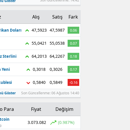
Son Güncellenme: 14:42
ü Göster
z
Alış
Satış
Fark
47,5923
47,5987
ikan Doları
0.06
55,0421
55,0538
0.07
64,2013
64,2267
z Sterlini
0.18
0,3018
0,3026
 Yeni
0.17
0,5840
0,5849
ublesi
-0.16
ü Göster
Son Güncellenme: 06 Ağustos 14:40
to Para
Fiyat
Değişim
tcoin
3.073.082
(0.987%)
)