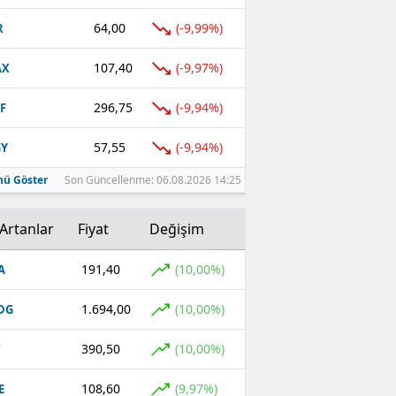
64,00
(-9,99%)
R
107,40
(-9,97%)
AX
296,75
(-9,94%)
F
57,55
(-9,94%)
GY
ü Göster
Son Güncellenme: 06.08.2026 14:25
Artanlar
Fiyat
Değişim
191,40
(10,00%)
A
1.694,00
(10,00%)
DG
390,50
(10,00%)
T
108,60
(9,97%)
E