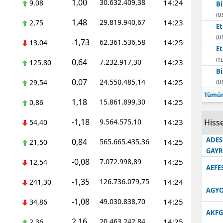
1,00
30.632.409,38
14:24
9,08
Bi
Edirne
(U
1,48
29.819.940,67
14:23
2,75
E
Elazığ
(U
-1,73
62.361.536,58
14:25
13,04
E
Erzincan
(TL
0,64
7.232.917,30
14:23
125,80
Bi
Erzurum
0,07
24.550.485,14
14:25
29,54
(U
Eskişehir
Tümün
1,18
15.861.899,30
14:25
0,86
Gaziantep
-1,18
9.564.575,10
14:23
Hisse
54,40
Giresun
ADES
0,84
565.665.435,36
14:25
21,50
GAY
Gümüşhane
-0,08
7.072.998,89
14:25
12,54
AEFE
Hakkari
-1,35
126.736.079,75
14:24
241,30
AGYO
Hatay
-1,08
49.030.838,70
14:25
34,86
AKFG
Isparta
2,16
20.463.242,84
14:25
2,36