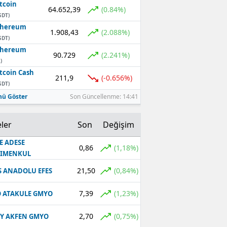
tcoin
64.652,39
(0.84%)
SDT)
thereum
1.908,43
(2.088%)
SDT)
thereum
90.729
(2.241%)
)
tcoin Cash
211,9
(-0.656%)
SDT)
ü Göster
Son Güncellenme: 14:41
ler
Son
Değişim
E ADESE
0,86
(1,18%)
RIMENKUL
21,50
(0,84%)
S ANADOLU EFES
7,39
(1,23%)
 ATAKULE GMYO
2,70
(0,75%)
Y AKFEN GMYO