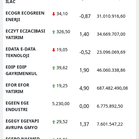
ILAC
ECOGR ECOGREEN
34,10
-0,87
31.010.916,60
1
ENERJI
ECZYT ECZACIBASI
326,50
1,40
34.669.707,00
1
YATIRIM
EDATA E-DATA
19,05
-0,52
23.096.069,69
1
TEKNOLOJI
EDIP EDIP
39,62
1,90
46.060.338,86
1
GAYRIMENKUL
EFOR EFOR
19,25
4,90
687.482.490,08
1
YATIRIM
EGEEN EGE
5.230,00
0,00
6.775.892,50
1
ENDUSTRI
EGEGY EGEYAPI
29,52
1,37
7.601.547,22
1
AVRUPA GMYO
EGEPO NASMED