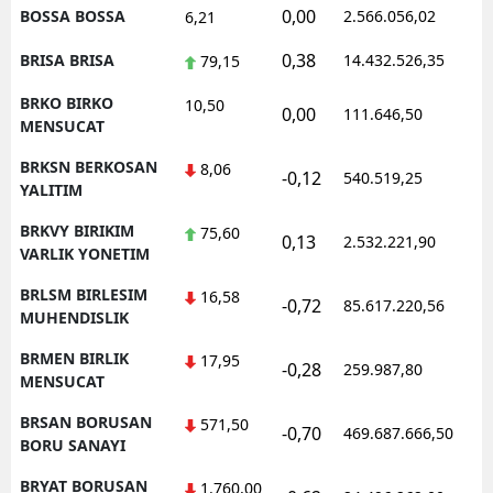
0,00
BOSSA BOSSA
2.566.056,02
1
6,21
0,38
BRISA BRISA
14.432.526,35
1
79,15
BRKO BIRKO
10,50
0,00
111.646,50
0
MENSUCAT
BRKSN BERKOSAN
8,06
-0,12
540.519,25
1
YALITIM
BRKVY BIRIKIM
75,60
0,13
2.532.221,90
1
VARLIK YONETIM
BRLSM BIRLESIM
16,58
-0,72
85.617.220,56
1
MUHENDISLIK
BRMEN BIRLIK
17,95
-0,28
259.987,80
0
MENSUCAT
BRSAN BORUSAN
571,50
-0,70
469.687.666,50
1
BORU SANAYI
BRYAT BORUSAN
1.760,00