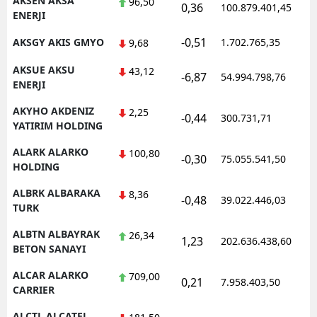
AKSEN AKSA
96,50
0,36
100.879.401,45
1
ENERJI
Samsun
-0,51
AKSGY AKIS GMYO
1.702.765,35
1
9,68
Siirt
AKSUE AKSU
43,12
-6,87
54.994.798,76
1
Sinop
ENERJI
AKYHO AKDENIZ
Sivas
2,25
-0,44
300.731,71
1
YATIRIM HOLDING
Tekirdağ
ALARK ALARKO
100,80
-0,30
75.055.541,50
1
HOLDING
Tokat
ALBRK ALBARAKA
8,36
Trabzon
-0,48
39.022.446,03
1
TURK
Tunceli
ALBTN ALBAYRAK
26,34
1,23
202.636.438,60
1
BETON SANAYI
Şanlıurfa
ALCAR ALARKO
709,00
0,21
7.958.403,50
1
Uşak
CARRIER
Van
ALCTL ALCATEL