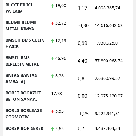
BLCYT BILICI
19,00
1,17
4.098.365,74
1
YATIRIM
BLUME BLUME
32,72
-0,30
14.616.642,62
1
METAL KIMYA
BMSCH BMS CELIK
12,19
0,99
1.930.925,01
1
HASIR
BMSTL BMS
46,96
4,40
57.800.068,74
1
BIRLESIK METAL
BNTAS BANTAS
6,26
0,81
2.636.699,57
1
AMBALAJ
BOBET BOGAZICI
17,73
0,00
12.975.120,07
1
BETON SANAYI
BORLS BORLEASE
5,53
-1,25
9.222.961,81
1
OTOMOTIV
0,71
BORSK BOR SEKER
4.437.404,34
1
5,65