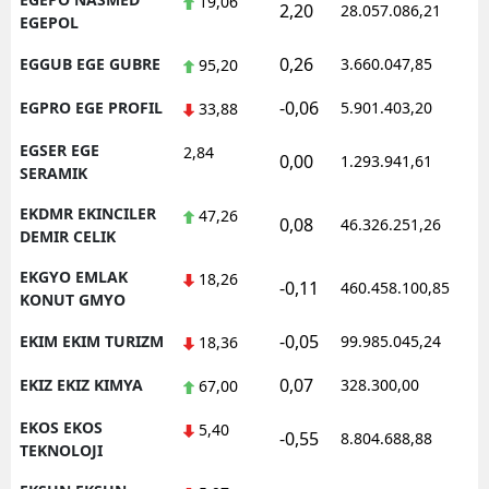
19,06
2,20
28.057.086,21
1
EGEPOL
0,26
EGGUB EGE GUBRE
3.660.047,85
1
95,20
-0,06
EGPRO EGE PROFIL
5.901.403,20
1
33,88
EGSER EGE
2,84
0,00
1.293.941,61
1
SERAMIK
EKDMR EKINCILER
47,26
0,08
46.326.251,26
1
DEMIR CELIK
EKGYO EMLAK
18,26
-0,11
460.458.100,85
1
KONUT GMYO
-0,05
EKIM EKIM TURIZM
99.985.045,24
1
18,36
0,07
EKIZ EKIZ KIMYA
328.300,00
0
67,00
EKOS EKOS
5,40
-0,55
8.804.688,88
1
TEKNOLOJI