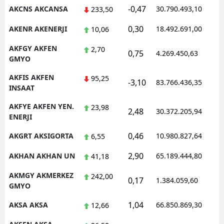
-0,47
AKCNS AKCANSA
30.790.493,10
1
233,50
Malatya
0,30
AKENR AKENERJI
18.492.691,00
1
10,06
Manisa
AKFGY AKFEN
2,70
0,75
4.269.450,63
1
Kahramanmaraş
GMYO
Mardin
AKFIS AKFEN
95,25
-3,10
83.766.436,35
1
INSAAT
Muğla
AKFYE AKFEN YEN.
23,98
2,48
30.372.205,94
1
ENERJI
Muş
0,46
AKGRT AKSIGORTA
10.980.827,64
1
6,55
Nevşehir
2,90
AKHAN AKHAN UN
65.189.444,80
1
41,18
Niğde
AKMGY AKMERKEZ
242,00
Ordu
0,17
1.384.059,60
1
GMYO
Rize
1,04
AKSA AKSA
66.850.869,30
1
12,66
Sakarya