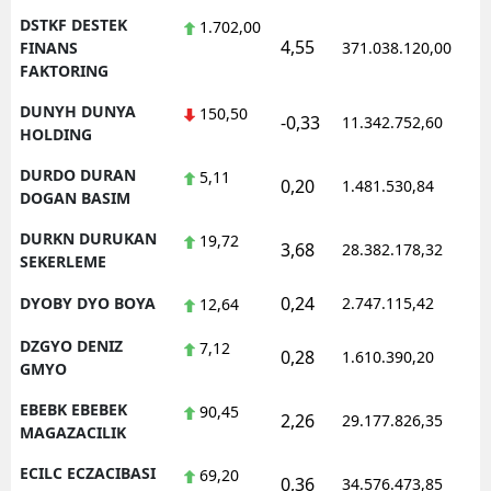
DSTKF DESTEK
1.702,00
4,55
1
FINANS
371.038.120,00
FAKTORING
DUNYH DUNYA
150,50
-0,33
11.342.752,60
1
HOLDING
DURDO DURAN
5,11
0,20
1.481.530,84
1
DOGAN BASIM
DURKN DURUKAN
19,72
3,68
28.382.178,32
1
SEKERLEME
0,24
DYOBY DYO BOYA
2.747.115,42
1
12,64
DZGYO DENIZ
7,12
0,28
1.610.390,20
1
GMYO
EBEBK EBEBEK
90,45
2,26
29.177.826,35
1
MAGAZACILIK
ECILC ECZACIBASI
69,20
0,36
34.576.473,85
1