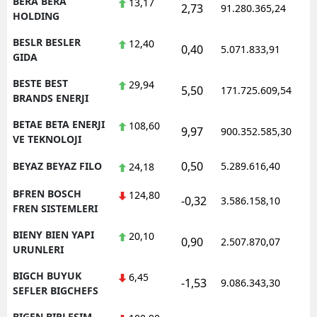
BERA BERA
13,17
2,73
91.280.365,24
1
HOLDING
BESLR BESLER
12,40
0,40
5.071.833,91
1
GIDA
BESTE BEST
29,94
5,50
171.725.609,54
1
BRANDS ENERJI
BETAE BETA ENERJI
108,60
9,97
900.352.585,30
1
VE TEKNOLOJI
0,50
BEYAZ BEYAZ FILO
5.289.616,40
1
24,18
BFREN BOSCH
124,80
-0,32
3.586.158,10
1
FREN SISTEMLERI
BIENY BIEN YAPI
20,10
0,90
2.507.870,07
1
URUNLERI
BIGCH BUYUK
6,45
-1,53
9.086.343,30
1
SEFLER BIGCHEFS
BIGEN BIRLESIM