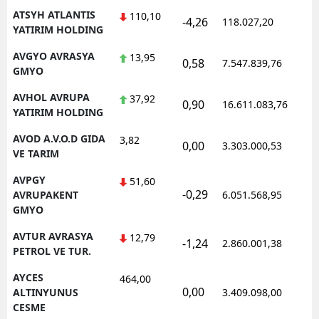
ATSYH ATLANTIS
110,10
-4,26
118.027,20
0
YATIRIM HOLDING
AVGYO AVRASYA
13,95
0,58
7.547.839,76
1
GMYO
AVHOL AVRUPA
37,92
0,90
16.611.083,76
1
YATIRIM HOLDING
AVOD A.V.O.D GIDA
3,82
0,00
3.303.000,53
1
VE TARIM
AVPGY
51,60
-0,29
1
AVRUPAKENT
6.051.568,95
GMYO
AVTUR AVRASYA
12,79
-1,24
2.860.001,38
1
PETROL VE TUR.
AYCES
464,00
0,00
1
ALTINYUNUS
3.409.098,00
CESME