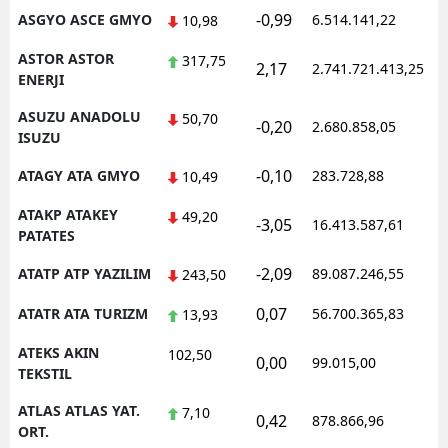
-0,99
ASGYO ASCE GMYO
6.514.141,22
1
10,98
ASTOR ASTOR
317,75
2,17
2.741.721.413,25
1
ENERJI
ASUZU ANADOLU
50,70
-0,20
2.680.858,05
1
ISUZU
-0,10
ATAGY ATA GMYO
283.728,88
1
10,49
ATAKP ATAKEY
49,20
-3,05
16.413.587,61
1
PATATES
-2,09
ATATP ATP YAZILIM
89.087.246,55
1
243,50
0,07
ATATR ATA TURIZM
56.700.365,83
1
13,93
ATEKS AKIN
102,50
0,00
99.015,00
0
TEKSTIL
ATLAS ATLAS YAT.
7,10
0,42
878.866,96
1
ORT.