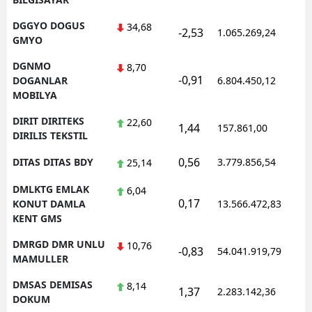
DGGYO DOGUS
34,68
-2,53
1.065.269,24
1
GMYO
DGNMO
8,70
-0,91
1
DOGANLAR
6.804.450,12
MOBILYA
DIRIT DIRITEKS
22,60
1,44
157.861,00
0
DIRILIS TEKSTIL
0,56
DITAS DITAS BDY
3.779.856,54
1
25,14
DMLKTG EMLAK
6,04
0,17
1
KONUT DAMLA
13.566.472,83
KENT GMS
DMRGD DMR UNLU
10,76
-0,83
54.041.919,79
1
MAMULLER
DMSAS DEMISAS
8,14
1,37
2.283.142,36
1
DOKUM