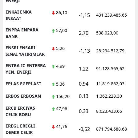
ENERJI
ENKAI ENKA
86,10
-1,15
431.239.485,65
1
INSAAT
ENPRA ENPARA
57,00
2,70
538.023,00
0
BANK
ENSRI ENSARI
5,26
-1,13
28.294.512,79
1
SINAI YATIRIMLAR
ENTRA IC ENTERRA
4,99
1,22
91.128.565,62
1
YEN. ENERJI
0,94
EPLAS EGEPLAST
11.819.862,03
1
5,36
0,13
ERBOS ERBOSAN
1.362.228,30
1
156,20
ERCB ERCIYAS
47,96
0,33
8.623.433,66
1
CELIK BORU
EREGL EREGLI
41,76
-0,52
871.794.588,68
1
DEMIR CELIK