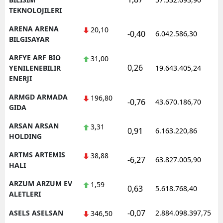
TEKNOLOJILERI
ARENA ARENA
20,10
-0,40
6.042.586,30
1
BILGISAYAR
ARFYE ARF BIO
31,00
0,26
1
YENILENEBILIR
19.643.405,24
ENERJI
ARMGD ARMADA
196,80
-0,76
43.670.186,70
1
GIDA
ARSAN ARSAN
3,31
0,91
6.163.220,86
1
HOLDING
ARTMS ARTEMIS
38,88
-6,27
63.827.005,90
1
HALI
ARZUM ARZUM EV
1,59
0,63
5.618.768,40
1
ALETLERI
-0,07
ASELS ASELSAN
2.884.098.397,75
1
346,50