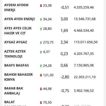
AYDEM AYDEM
23,38
-0,51
4.335.259,46
1
ENERJI
3,00
AYEN AYEN ENERJI
15.546.731,68
1
34,34
AYES AYES CELIK
28,80
1,69
4.466.534,40
0
HASIR VE CIT
2,34
AYGAZ AYGAZ
115.011.656,50
1
273,75
AZTEK AZTEK
4,37
0,23
4.205.767,35
1
TEKNOLOJI
0,66
BAGFS BAGFAS
7.150.865,98
1
24,28
BAHKM BAHADIR
121,30
-2,80
22.303.211,10
1
KIMYA
BAKAB BAK
44,98
-0,75
5.902.166,52
1
AMBALAJ
BALAT
75,50