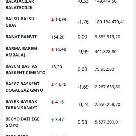
-0,33
0
BALATACILAR
149.414,50
BALATACILIK
BALSU BALSU
13,99
-1,76
180.134.470,41
1
GIDA
0,00
BANVT BANVIT
3.885.919,20
1
154,20
BARMA BAREM
16,48
-9,99
441.828,80
0
AMBALAJ
BASCM BASTAS
13,20
0,00
75.952,80
0
BASKENT CIMENTO
BASGZ BASKENT
44,26
-1,69
2.267.639,80
1
DOGALGAZ GMYO
BAYRK BAYRAK
4,16
-0,24
2.650.258,70
1
TABAN SANAYI
BEGYO BATI EGE
3,47
0,58
5.537.200,01
1
GMYO