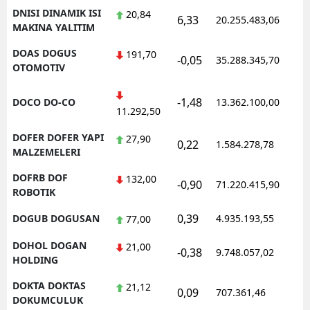
DNISI DINAMIK ISI
20,84
6,33
20.255.483,06
1
MAKINA YALITIM
DOAS DOGUS
191,70
-0,05
35.288.345,70
1
OTOMOTIV
-1,48
DOCO DO-CO
13.362.100,00
1
11.292,50
DOFER DOFER YAPI
27,90
0,22
1.584.278,78
1
MALZEMELERI
DOFRB DOF
132,00
-0,90
71.220.415,90
1
ROBOTIK
0,39
DOGUB DOGUSAN
4.935.193,55
1
77,00
DOHOL DOGAN
21,00
-0,38
9.748.057,02
1
HOLDING
DOKTA DOKTAS
21,12
0,09
707.361,46
1
DOKUMCULUK