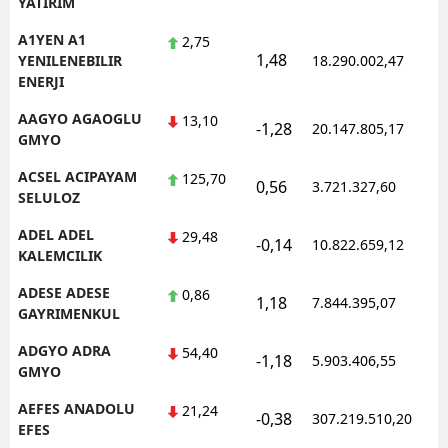
YATIRIM
Edirne
A1YEN A1
2,75
1,48
1
YENILENEBILIR
18.290.002,47
Elazığ
ENERJI
Erzincan
AAGYO AGAOGLU
13,10
-1,28
20.147.805,17
1
GMYO
Erzurum
ACSEL ACIPAYAM
125,70
0,56
3.721.327,60
1
Eskişehir
SELULOZ
Gaziantep
ADEL ADEL
29,48
-0,14
10.822.659,12
1
KALEMCILIK
Giresun
ADESE ADESE
0,86
1,18
7.844.395,07
1
Gümüşhane
GAYRIMENKUL
ADGYO ADRA
54,40
Hakkari
-1,18
5.903.406,55
1
GMYO
Hatay
AEFES ANADOLU
21,24
-0,38
307.219.510,20
1
EFES
Isparta