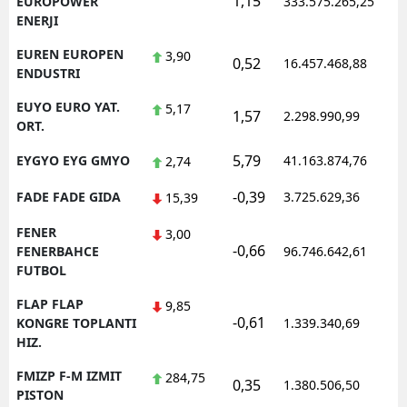
1,15
1
EUROPOWER
333.575.265,25
ENERJI
EUREN EUROPEN
3,90
0,52
16.457.468,88
1
ENDUSTRI
EUYO EURO YAT.
5,17
1,57
2.298.990,99
1
ORT.
5,79
EYGYO EYG GMYO
41.163.874,76
1
2,74
-0,39
FADE FADE GIDA
3.725.629,36
1
15,39
FENER
3,00
-0,66
1
FENERBAHCE
96.746.642,61
FUTBOL
FLAP FLAP
9,85
-0,61
1
KONGRE TOPLANTI
1.339.340,69
HIZ.
FMIZP F-M IZMIT
284,75
0,35
1.380.506,50
1
PISTON