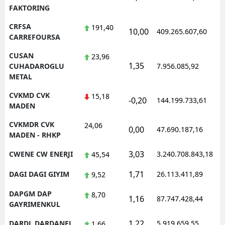
FAKTORING
CRFSA
191,40
10,00
409.265.607,60
1
CARREFOURSA
CUSAN
23,96
1,35
1
CUHADAROGLU
7.956.085,92
METAL
CVKMD CVK
15,18
-0,20
144.199.733,61
1
MADEN
CVKMDR CVK
24,06
0,00
47.690.187,16
1
MADEN - RHKP
3,03
CWENE CW ENERJI
3.240.708.843,18
1
45,54
1,71
DAGI DAGI GIYIM
26.113.411,89
1
9,52
DAPGM DAP
8,70
1,16
87.747.428,44
1
GAYRIMENKUL
1,22
DARDL DARDANEL
5.919.659,55
1
1,66