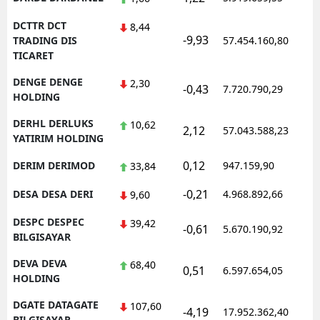
DCTTR DCT
8,44
-9,93
1
TRADING DIS
57.454.160,80
TICARET
DENGE DENGE
2,30
-0,43
7.720.790,29
1
HOLDING
DERHL DERLUKS
10,62
2,12
57.043.588,23
1
YATIRIM HOLDING
0,12
DERIM DERIMOD
947.159,90
1
33,84
-0,21
DESA DESA DERI
4.968.892,66
1
9,60
DESPC DESPEC
39,42
-0,61
5.670.190,92
1
BILGISAYAR
DEVA DEVA
68,40
0,51
6.597.654,05
1
HOLDING
DGATE DATAGATE
107,60
-4,19
17.952.362,40
1
BILGISAYAR