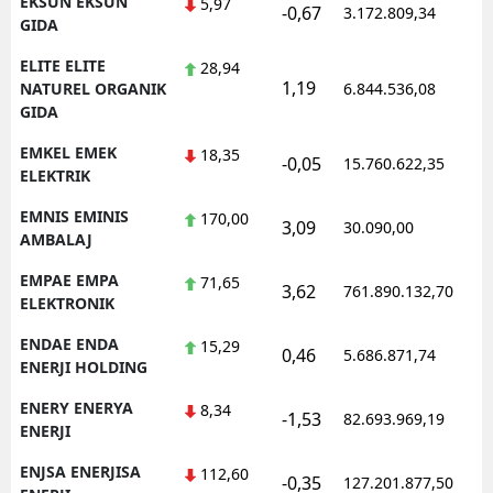
EKSUN EKSUN
5,97
-0,67
3.172.809,34
1
GIDA
ELITE ELITE
28,94
1,19
1
NATUREL ORGANIK
6.844.536,08
GIDA
EMKEL EMEK
18,35
-0,05
15.760.622,35
1
ELEKTRIK
EMNIS EMINIS
170,00
3,09
30.090,00
0
AMBALAJ
EMPAE EMPA
71,65
3,62
761.890.132,70
1
ELEKTRONIK
ENDAE ENDA
15,29
0,46
5.686.871,74
1
ENERJI HOLDING
ENERY ENERYA
8,34
-1,53
82.693.969,19
1
ENERJI
ENJSA ENERJISA
112,60
-0,35
127.201.877,50
1