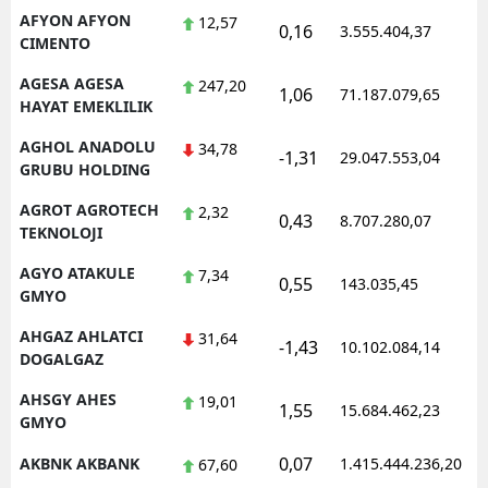
AFYON AFYON
12,57
0,16
Mersin
3.555.404,37
1
CIMENTO
İstanbul
AGESA AGESA
247,20
1,06
71.187.079,65
1
HAYAT EMEKLILIK
İzmir
AGHOL ANADOLU
34,78
-1,31
29.047.553,04
1
Kars
GRUBU HOLDING
Kastamonu
AGROT AGROTECH
2,32
0,43
8.707.280,07
1
TEKNOLOJI
Kayseri
AGYO ATAKULE
7,34
0,55
143.035,45
1
GMYO
Kırklareli
AHGAZ AHLATCI
31,64
Kırşehir
-1,43
10.102.084,14
1
DOGALGAZ
Kocaeli
AHSGY AHES
19,01
1,55
15.684.462,23
1
GMYO
Konya
0,07
AKBNK AKBANK
1.415.444.236,20
1
67,60
Kütahya