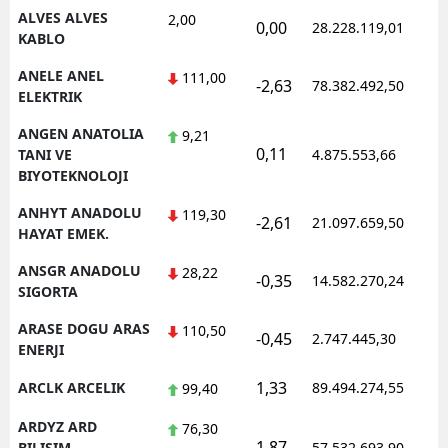
ALVES ALVES
2,00
0,00
28.228.119,01
1
KABLO
Yalova
ANELE ANEL
111,00
Karabük
-2,63
78.382.492,50
1
ELEKTRIK
Kilis
ANGEN ANATOLIA
9,21
0,11
1
TANI VE
4.875.553,66
Osmaniye
BIYOTEKNOLOJI
Düzce
ANHYT ANADOLU
119,30
-2,61
21.097.659,50
1
HAYAT EMEK.
ANSGR ANADOLU
28,22
-0,35
14.582.270,24
1
SIGORTA
ARASE DOGU ARAS
110,50
-0,45
2.747.445,30
1
ENERJI
1,33
ARCLK ARCELIK
89.494.274,55
1
99,40
ARDYZ ARD
76,30
1,87
1
BILISIM
57.532.693,90