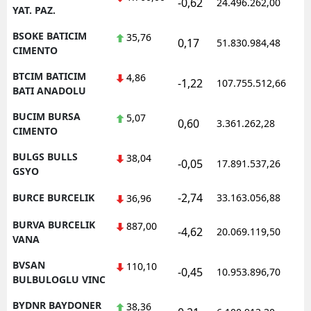
-0,62
24.496.262,00
1
YAT. PAZ.
BSOKE BATICIM
35,76
0,17
51.830.984,48
1
CIMENTO
BTCIM BATICIM
4,86
-1,22
107.755.512,66
1
BATI ANADOLU
BUCIM BURSA
5,07
0,60
3.361.262,28
1
CIMENTO
BULGS BULLS
38,04
-0,05
17.891.537,26
1
GSYO
-2,74
BURCE BURCELIK
33.163.056,88
1
36,96
BURVA BURCELIK
887,00
-4,62
20.069.119,50
1
VANA
BVSAN
110,10
-0,45
10.953.896,70
1
BULBULOGLU VINC
BYDNR BAYDONER
38,36