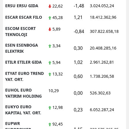
-1,48
ERSU ERSU GIDA
3.024.052,24
1
22,62
1,21
ESCAR ESCAR FILO
18.412.362,96
1
45,28
ESCOM ESCORT
5,89
-0,84
307.822.658,18
1
TEKNOLOJI
ESEN ESENBOGA
3,34
0,30
20.408.285,16
1
ELEKTRIK
1,02
ETILR ETILER GIDA
2.961.262,81
1
5,94
ETYAT EURO TREND
13,32
0,60
1.738.206,58
1
YAT. ORT.
EUHOL EURO
10,29
0,00
526.302,63
0
YATIRIM HOLDING
EUKYO EURO
12,98
0,23
6.052.287,24
1
KAPITAL YAT. ORT.
EUPWR
92,45