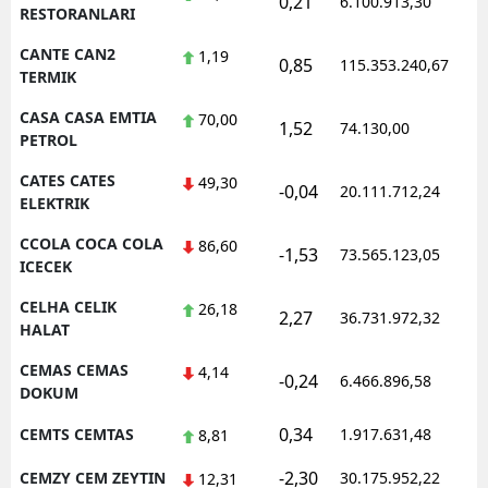
0,21
6.100.913,30
1
RESTORANLARI
CANTE CAN2
1,19
0,85
115.353.240,67
1
TERMIK
CASA CASA EMTIA
70,00
1,52
74.130,00
0
PETROL
CATES CATES
49,30
-0,04
20.111.712,24
1
ELEKTRIK
CCOLA COCA COLA
86,60
-1,53
73.565.123,05
1
ICECEK
CELHA CELIK
26,18
2,27
36.731.972,32
1
HALAT
CEMAS CEMAS
4,14
-0,24
6.466.896,58
1
DOKUM
0,34
CEMTS CEMTAS
1.917.631,48
1
8,81
-2,30
CEMZY CEM ZEYTIN
30.175.952,22
1
12,31