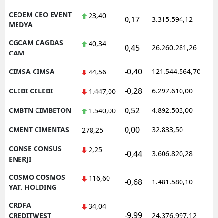
CEOEM CEO EVENT
23,40
0,17
3.315.594,12
1
MEDYA
CGCAM CAGDAS
40,34
0,45
26.260.281,26
1
CAM
-0,40
CIMSA CIMSA
121.544.564,70
1
44,56
-0,28
CLEBI CELEBI
6.297.610,00
1
1.447,00
0,52
CMBTN CIMBETON
4.892.503,00
1
1.540,00
0,00
CMENT CIMENTAS
32.833,50
0
278,25
CONSE CONSUS
2,25
-0,44
3.606.820,28
1
ENERJI
COSMO COSMOS
116,60
-0,68
1.481.580,10
1
YAT. HOLDING
CRDFA
34,04
-9,99
1
CREDITWEST
24.376.997,12