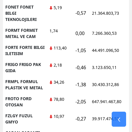
FONET FONET
5,19
-0,57
1
BILGI
21.364.803,73
TEKNOLOJILERI
FORMT FORMET
1,74
0,00
7.266.360,53
1
METAL VE CAM
FORTE FORTE BILGI
113,40
-1,05
44.491.096,50
1
ILETISIM
FRIGO FRIGO PAK
2,18
-0,46
3.123.650,11
1
GIDA
FRMPL FORMUL
34,26
-1,38
30.430.312,86
1
PLASTIK VE METAL
FROTO FORD
78,80
-2,05
647.941.467,80
1
OTOSAN
FZLGY FUZUL
10,97
-0,27
39.917.474,52
1
GMYO