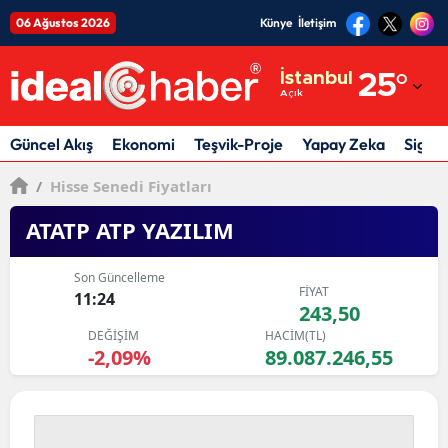
06 Ağustos 2026
Künye
İletişim
Adana
İstanbul
25
°
Açık
Adıyaman
Afyonkarahisar
Güncel Akış
Ekonomi
Teşvik-Proje
Yapay Zeka
Sigor
Ağrı
/
Hisse Senedi Fiyatları
Amasya
ATATP ATP YAZILIM
Ankara
Son Güncelleme
FİYAT
11:24
Antalya
243,50
DEĞİŞİM
HACİM(TL)
Artvin
-2,09%
89.087.246,55
Aydın
Balıkesir