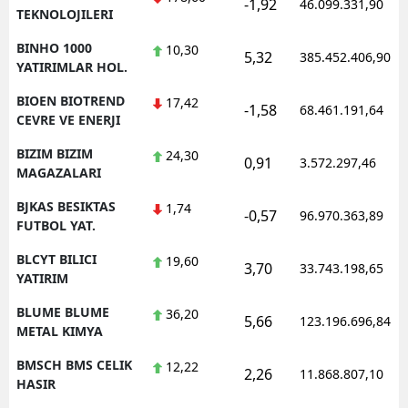
-1,92
46.099.331,90
TEKNOLOJILERI
BINHO 1000
10,30
5,32
385.452.406,90
YATIRIMLAR HOL.
BIOEN BIOTREND
17,42
-1,58
68.461.191,64
CEVRE VE ENERJI
BIZIM BIZIM
24,30
0,91
3.572.297,46
MAGAZALARI
BJKAS BESIKTAS
1,74
-0,57
96.970.363,89
FUTBOL YAT.
BLCYT BILICI
19,60
3,70
33.743.198,65
YATIRIM
BLUME BLUME
36,20
5,66
123.196.696,84
METAL KIMYA
BMSCH BMS CELIK
12,22
2,26
11.868.807,10
HASIR