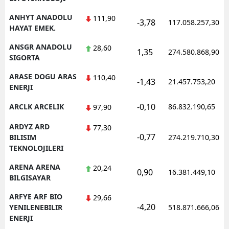
ANHYT ANADOLU
111,90
Yalova
-3,78
117.058.257,30
HAYAT EMEK.
Karabük
ANSGR ANADOLU
28,60
1,35
274.580.868,90
SIGORTA
Kilis
ARASE DOGU ARAS
110,40
-1,43
21.457.753,20
Osmaniye
ENERJI
Düzce
-0,10
ARCLK ARCELIK
86.832.190,65
97,90
ARDYZ ARD
77,30
-0,77
BILISIM
274.219.710,30
TEKNOLOJILERI
ARENA ARENA
20,24
0,90
16.381.449,10
BILGISAYAR
ARFYE ARF BIO
29,66
-4,20
YENILENEBILIR
518.871.666,06
ENERJI