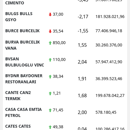
CIMENTO
BULGS BULLS
37,00
-2,17
181.928.021,96
GSYO
-1,55
BURCE BURCELIK
77.406.946,18
35,54
BURVA BURCELIK
850,00
1,55
30.260.376,00
VANA
BVSAN
110,00
2,04
57.947.412,90
BULBULOGLU VINC
BYDNR BAYDONER
38,34
1,91
36.399.523,46
RESTORANLARI
CANTE CAN2
1,21
1,68
199.678.042,27
TERMIK
CASA CASA EMTIA
71,45
2,00
578.180,45
PETROL
CATES CATES
49,38
0,04
100.286.417,16