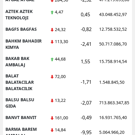
AZTEK AZTEK
4,47
0,45
43.048.452,97
TEKNOLOJI
-0,82
BAGFS BAGFAS
12.758.532,52
24,32
BAHKM BAHADIR
113,30
-2,41
50.717.086,70
KIMYA
BAKAB BAK
44,68
1,55
15.758.914,54
AMBALAJ
BALAT
72,00
-1,71
BALATACILAR
1.548.845,50
BALATACILIK
BALSU BALSU
13,22
-2,07
713.863.347,85
GIDA
-0,49
BANVT BANVIT
16.931.765,40
161,00
BARMA BAREM
14,84
-9,95
5.064.966,20