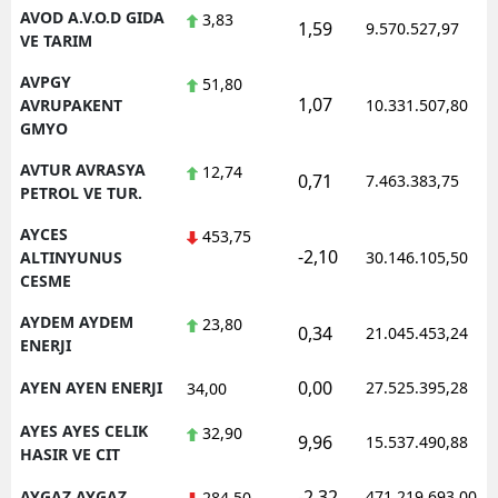
AVOD A.V.O.D GIDA
3,83
1,59
9.570.527,97
VE TARIM
AVPGY
51,80
1,07
AVRUPAKENT
10.331.507,80
GMYO
AVTUR AVRASYA
12,74
0,71
7.463.383,75
PETROL VE TUR.
AYCES
453,75
-2,10
ALTINYUNUS
30.146.105,50
CESME
AYDEM AYDEM
23,80
0,34
21.045.453,24
ENERJI
0,00
AYEN AYEN ENERJI
27.525.395,28
34,00
AYES AYES CELIK
32,90
9,96
15.537.490,88
HASIR VE CIT
-2,32
AYGAZ AYGAZ
471.219.693,00
284,50