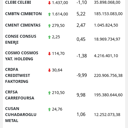
-1,10
CLEBI CELEBI
35.898.068,00
1.437,00
5,22
CMBTN CIMBETON
185.153.083,00
1.614,00
2,47
CMENT CIMENTAS
1.045.824,50
279,50
CONSE CONSUS
2,25
0,45
18.969.734,97
ENERJI
COSMO COSMOS
114,70
-1,38
4.216.401,10
YAT. HOLDING
CRDFA
30,64
-9,99
CREDITWEST
220.906.756,38
FAKTORING
CRFSA
210,50
9,98
195.380.644,60
CARREFOURSA
CUSAN
24,76
1,06
CUHADAROGLU
12.252.073,38
METAL