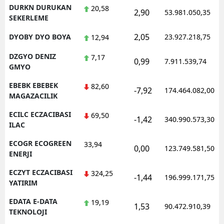
DURKN DURUKAN
20,58
2,90
53.981.050,35
SEKERLEME
2,05
DYOBY DYO BOYA
23.927.218,75
12,94
DZGYO DENIZ
7,17
0,99
7.911.539,74
GMYO
EBEBK EBEBEK
82,60
-7,92
174.464.082,00
MAGAZACILIK
ECILC ECZACIBASI
69,50
-1,42
340.990.573,30
ILAC
ECOGR ECOGREEN
33,94
0,00
123.749.581,50
ENERJI
ECZYT ECZACIBASI
324,25
-1,44
196.999.171,75
YATIRIM
EDATA E-DATA
19,19
1,53
90.472.910,39
TEKNOLOJI