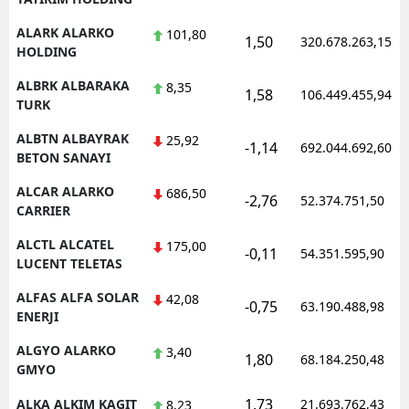
Samsun
ALARK ALARKO
101,80
1,50
320.678.263,15
HOLDING
Siirt
ALBRK ALBARAKA
8,35
1,58
106.449.455,94
TURK
Sinop
ALBTN ALBAYRAK
25,92
Sivas
-1,14
692.044.692,60
BETON SANAYI
Tekirdağ
ALCAR ALARKO
686,50
-2,76
52.374.751,50
CARRIER
Tokat
ALCTL ALCATEL
175,00
-0,11
54.351.595,90
Trabzon
LUCENT TELETAS
Tunceli
ALFAS ALFA SOLAR
42,08
-0,75
63.190.488,98
ENERJI
Şanlıurfa
ALGYO ALARKO
3,40
1,80
68.184.250,48
Uşak
GMYO
1,73
ALKA ALKIM KAGIT
21.693.762,43
8,23
Van