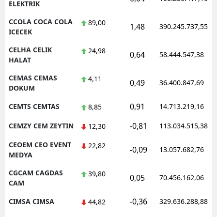
ELEKTRIK
CCOLA COCA COLA
89,00
1,48
390.245.737,55
ICECEK
CELHA CELIK
24,98
0,64
58.444.547,38
HALAT
CEMAS CEMAS
4,11
0,49
36.400.847,69
DOKUM
0,91
CEMTS CEMTAS
14.713.219,16
8,85
-0,81
CEMZY CEM ZEYTIN
113.034.515,38
12,30
CEOEM CEO EVENT
22,82
-0,09
13.057.682,76
MEDYA
CGCAM CAGDAS
39,80
0,05
70.456.162,06
CAM
-0,36
CIMSA CIMSA
329.636.288,88
44,82