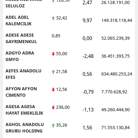
2,47
26.128.191,00
SELULOZ
Edirne
ADEL ADEL
32,42
9,97
149.318.118,44
Elazığ
KALEMCILIK
Erzincan
ADESE ADESE
0,85
0,00
52.065.239,39
GAYRIMENKUL
Erzurum
ADGYO ADRA
55,00
-2,48
36.451.393,75
Eskişehir
GMYO
AEFES ANADOLU
Gaziantep
21,58
0,56
634.480.253,24
EFES
Giresun
AFYON AFYON
12,56
-0,79
7.770.628,92
CIMENTO
Gümüşhane
AGESA AGESA
236,00
Hakkari
-1,13
49.260.444,90
HAYAT EMEKLILIK
Hatay
AGHOL ANADOLU
35,26
1,56
71.553.130,84
GRUBU HOLDING
Isparta