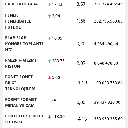
3,57
FADE FADE GIDA
331.374.492,49
17,43
FENER
3,06
1,66
FENERBAHCE
282.796.560,85
FUTBOL
FLAP FLAP
10,05
0,20
KONGRE TOPLANTI
4.984.490,46
HIZ.
FMIZP F-M IZMIT
283,75
2,07
8.048.478,50
PISTON
FONET FONET
5,00
-1,19
BILGI
109.028.768,84
TEKNOLOJILERI
FORMT FORMET
1,74
0,00
39.437.320,00
METAL VE CAM
FORTE FORTE BILGI
113,30
-4,15
363.950.365,60
ILETISIM