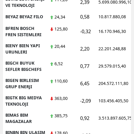
2,39
5.699.080.996,10
VE TEKNOLOJI
0,58
BEYAZ BEYAZ FILO
10.817.880,08
24,34
BFREN BOSCH
125,80
-0,32
16.170.946,30
FREN SISTEMLERI
BIENY BIEN YAPI
20,44
2,20
22.201.248,88
URUNLERI
BIGCH BUYUK
6,52
0,77
29.579.015,40
SEFLER BIGCHEFS
BIGEN BIRLESIM
110,60
6,45
204.572.111,80
GRUP ENERJI
BIGTK BIG MEDYA
363,00
-2,09
103.456.405,50
TEKNOLOJI
BIMAS BIM
385,75
0,92
3.513.897.605,75
MAGAZALAR
BINBN BIN ULASIM
178,60