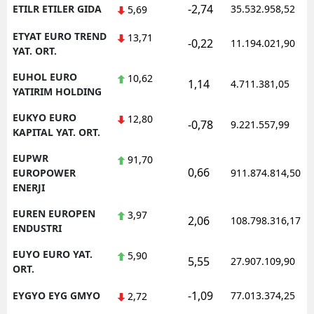
-2,74
ETILR ETILER GIDA
35.532.958,52
5,69
ETYAT EURO TREND
13,71
-0,22
11.194.021,90
YAT. ORT.
EUHOL EURO
10,62
1,14
4.711.381,05
YATIRIM HOLDING
EUKYO EURO
12,80
-0,78
9.221.557,99
KAPITAL YAT. ORT.
EUPWR
91,70
0,66
EUROPOWER
911.874.814,50
ENERJI
EUREN EUROPEN
3,97
2,06
108.798.316,17
ENDUSTRI
EUYO EURO YAT.
5,90
5,55
27.907.109,90
ORT.
-1,09
EYGYO EYG GMYO
77.013.374,25
2,72