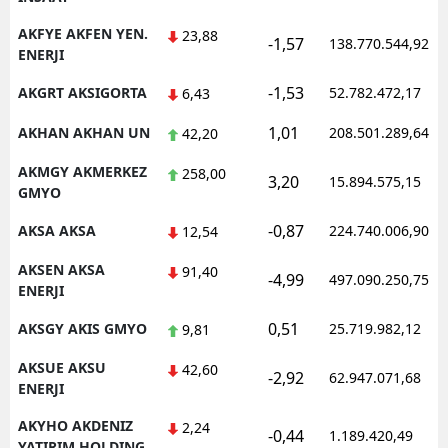
Malatya
AKFYE AKFEN YEN.
23,88
-1,57
138.770.544,92
ENERJI
Manisa
-1,53
AKGRT AKSIGORTA
52.782.472,17
6,43
Kahramanmaraş
1,01
AKHAN AKHAN UN
208.501.289,64
42,20
Mardin
AKMGY AKMERKEZ
258,00
3,20
15.894.575,15
GMYO
Muğla
-0,87
AKSA AKSA
224.740.006,90
12,54
Muş
AKSEN AKSA
91,40
Nevşehir
-4,99
497.090.250,75
ENERJI
Niğde
0,51
AKSGY AKIS GMYO
25.719.982,12
9,81
Ordu
AKSUE AKSU
42,60
-2,92
62.947.071,68
ENERJI
Rize
AKYHO AKDENIZ
2,24
-0,44
1.189.420,49
Sakarya
YATIRIM HOLDING