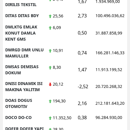
1,67
1.934.969,00
DIRILIS TEKSTIL
2,73
DITAS DITAS BDY
100.496.036,62
25,56
DMLKTG EMLAK
6,09
0,50
KONUT DAMLA
31.887.858,99
KENT GMS
DMRGD DMR UNLU
10,91
0,74
166.281.146,33
MAMULLER
DMSAS DEMISAS
8,30
1,47
11.913.199,52
DOKUM
DNISI DINAMIK ISI
20,12
-2,52
20.720.268,32
MAKINA YALITIM
DOAS DOGUS
194,30
2,16
212.181.643,20
OTOMOTIV
0,38
DOCO DO-CO
96.284.930,00
11.352,50
DOFER DOFER YAPI
28,30