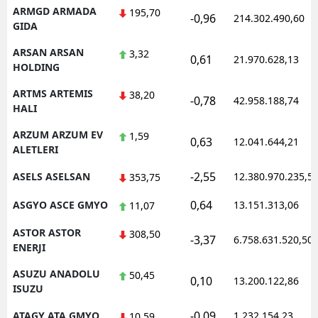
ARMGD ARMADA
195,70
-0,96
214.302.490,60
GIDA
ARSAN ARSAN
3,32
0,61
21.970.628,13
HOLDING
ARTMS ARTEMIS
38,20
-0,78
42.958.188,74
HALI
ARZUM ARZUM EV
1,59
0,63
12.041.644,21
ALETLERI
-2,55
ASELS ASELSAN
12.380.970.235,5
353,75
0,64
ASGYO ASCE GMYO
13.151.313,06
11,07
ASTOR ASTOR
308,50
-3,37
6.758.631.520,50
ENERJI
ASUZU ANADOLU
50,45
0,10
13.200.122,86
ISUZU
-0,09
ATAGY ATA GMYO
1.232.154,23
10,59