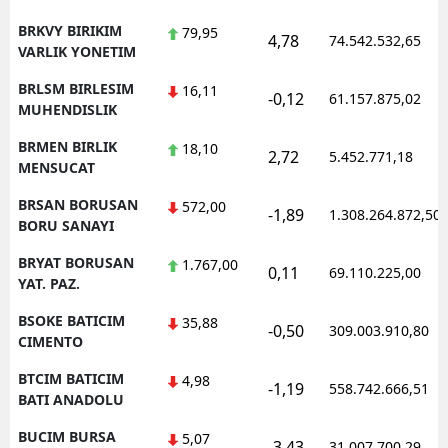
BRKVY BIRIKIM
79,95
4,78
74.542.532,65
VARLIK YONETIM
BRLSM BIRLESIM
16,11
-0,12
61.157.875,02
MUHENDISLIK
BRMEN BIRLIK
18,10
2,72
5.452.771,18
MENSUCAT
BRSAN BORUSAN
572,00
-1,89
1.308.264.872,50
BORU SANAYI
BRYAT BORUSAN
1.767,00
0,11
69.110.225,00
YAT. PAZ.
BSOKE BATICIM
35,88
-0,50
309.003.910,80
CIMENTO
BTCIM BATICIM
4,98
-1,19
558.742.666,51
BATI ANADOLU
BUCIM BURSA
5,07
-3,43
31.007.700,29