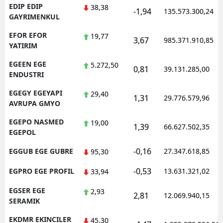
EDIP EDIP
38,38
-1,94
135.573.300,24
GAYRIMENKUL
EFOR EFOR
19,77
3,67
985.371.910,85
YATIRIM
EGEEN EGE
5.272,50
0,81
39.131.285,00
ENDUSTRI
EGEGY EGEYAPI
29,40
1,31
29.776.579,96
AVRUPA GMYO
EGEPO NASMED
19,00
1,39
66.627.502,35
EGEPOL
-0,16
EGGUB EGE GUBRE
27.347.618,85
95,30
-0,53
EGPRO EGE PROFIL
13.631.321,02
33,94
EGSER EGE
2,93
2,81
12.069.940,15
SERAMIK
EKDMR EKINCILER
45,30