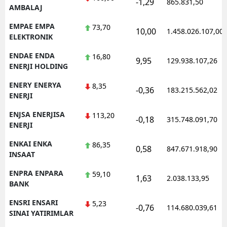
-1,29
865.831,50
AMBALAJ
EMPAE EMPA
73,70
10,00
1.458.026.107,00
ELEKTRONIK
ENDAE ENDA
16,80
9,95
129.938.107,26
ENERJI HOLDING
ENERY ENERYA
8,35
-0,36
183.215.562,02
ENERJI
ENJSA ENERJISA
113,20
-0,18
315.748.091,70
ENERJI
ENKAI ENKA
86,35
0,58
847.671.918,90
INSAAT
ENPRA ENPARA
59,10
1,63
2.038.133,95
BANK
ENSRI ENSARI
5,23
-0,76
114.680.039,61
SINAI YATIRIMLAR