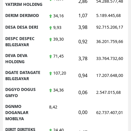
2,86
54.288.577,48
YATIRIM HOLDING
1,07
DERIM DERIMOD
5.189.445,68
34,16
3,98
DESA DESA DERI
92.715.206,17
9,93
DESPC DESPEC
39,30
0,92
36.201.759,66
BILGISAYAR
DEVA DEVA
71,45
3,78
33.764.732,60
HOLDING
DGATE DATAGATE
107,20
0,94
17.207.648,00
BILGISAYAR
DGGYO DOGUS
34,36
0,06
2.547.015,68
GMYO
DGNMO
8,42
0,00
DOGANLAR
62.737.407,01
MOBILYA
DIRIT DIRITEKS
24,40