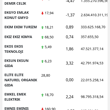
-4,47
1.355.270.596,56
DEMIR CELIK
EKGYO EMLAK
17,94
-1,37
2.634.410.311,19
KONUT GMYO
0,89
EKIM EKIM TURIZM
333.625.168,70
18,21
0,74
EKIZ EKIZ KIMYA
357.655,50
68,50
EKOS EKOS
5,49
1,86
47.521.377,14
TEKNOLOJI
EKSUN EKSUN
6,23
3,32
42.791.974,53
GIDA
ELITE ELITE
28,80
0,00
NATUREL ORGANIK
22.015.258,14
GIDA
EMKEL EMEK
18,70
2,24
98.795.318,54
ELEKTRIK
EMNIS EMINIS
160,90