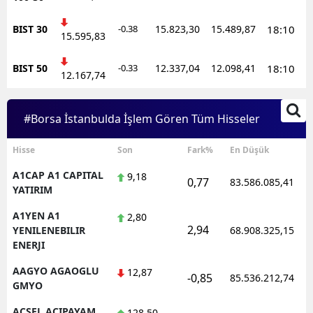
Bilecik
BIST 30
-0.38
15.823,30
15.489,87
18:10
15.595,83
Bingöl
BIST 50
-0.33
12.337,04
12.098,41
18:10
Bitlis
12.167,74
Bolu
#Borsa İstanbulda İşlem Gören Tüm Hisseler
Burdur
Hisse
Son
Fark%
En Düşük
Bursa
A1CAP A1 CAPITAL
9,18
0,77
83.586.085,41
Çanakkale
YATIRIM
A1YEN A1
Çankırı
2,80
2,94
YENILENEBILIR
68.908.325,15
Çorum
ENERJI
AAGYO AGAOGLU
12,87
Denizli
-0,85
85.536.212,74
GMYO
Diyarbakır
ACSEL ACIPAYAM
128,50