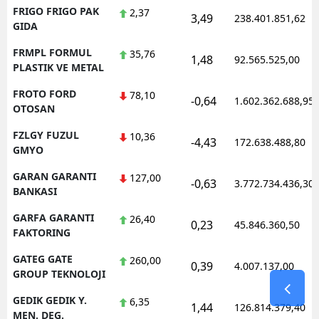
FRIGO FRIGO PAK
2,37
3,49
238.401.851,62
GIDA
FRMPL FORMUL
35,76
1,48
92.565.525,00
PLASTIK VE METAL
FROTO FORD
78,10
-0,64
1.602.362.688,95
OTOSAN
FZLGY FUZUL
10,36
-4,43
172.638.488,80
GMYO
GARAN GARANTI
127,00
-0,63
3.772.734.436,30
BANKASI
GARFA GARANTI
26,40
0,23
45.846.360,50
FAKTORING
GATEG GATE
260,00
0,39
4.007.137,00
GROUP TEKNOLOJI
GEDIK GEDIK Y.
6,35
1,44
126.814.379,40
MEN. DEG.