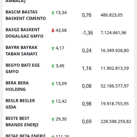
AMBALAJ
BASCM BASTAS
13,34
0,76
486.823,05
BASKENT CIMENTO
BASGZ BASKENT
43,68
-1,36
7.124.661,96
DOGALGAZ GMYO
BAYRK BAYRAK
4,17
0,24
16.349.928,80
TABAN SANAYI
BEGYO BATI EGE
3,49
1,16
11.902.813,59
GMYO
BERA BERA
13,09
0,08
52.186.577,97
HOLDING
BESLR BESLER
12,42
0,98
19.918.755,95
GIDA
BESTE BEST
29,30
0,69
228.598.259,82
BRANDS ENERJI
BETAE BETA ENERJI
111,20