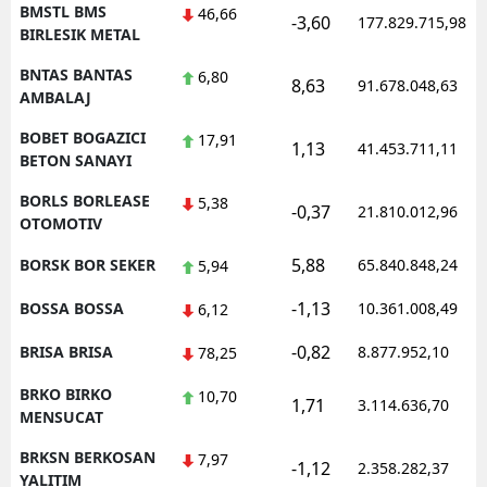
BMSTL BMS
46,66
-3,60
177.829.715,98
BIRLESIK METAL
BNTAS BANTAS
6,80
8,63
91.678.048,63
AMBALAJ
BOBET BOGAZICI
17,91
1,13
41.453.711,11
BETON SANAYI
BORLS BORLEASE
5,38
-0,37
21.810.012,96
OTOMOTIV
5,88
BORSK BOR SEKER
65.840.848,24
5,94
-1,13
BOSSA BOSSA
10.361.008,49
6,12
-0,82
BRISA BRISA
8.877.952,10
78,25
BRKO BIRKO
10,70
1,71
3.114.636,70
MENSUCAT
BRKSN BERKOSAN
7,97
-1,12
2.358.282,37
YALITIM