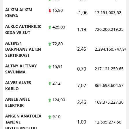
ALKIM ALKIM
15,80
Yozgat
-1,06
17.151.003,52
KIMYA
Zonguldak
ALKLC ALTINKILIC
425,00
1,19
720.200.219,25
GIDA VE SUT
Aksaray
ALTINS1
72,80
Bayburt
2,45
DARPHANE ALTIN
2.294.160.747,94
SERTIFIKASI
Karaman
ALTNY ALTINAY
15,91
0,70
217.121.259,65
Kırıkkale
SAVUNMA
Batman
ALVES ALVES
2,12
7,07
862.693.604,57
KABLO
Şırnak
ANELE ANEL
124,90
2,46
169.375.227,30
Bartın
ELEKTRIK
ANGEN ANATOLIA
9,10
Ardahan
1,00
TANI VE
12.505.277,50
BIYOTEKNOLOJI
Iğdır