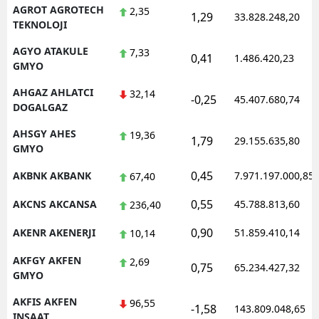
AGROT AGROTECH
2,35
1,29
33.828.248,20
Mersin
TEKNOLOJI
İstanbul
AGYO ATAKULE
7,33
0,41
1.486.420,23
GMYO
İzmir
AHGAZ AHLATCI
32,14
-0,25
45.407.680,74
DOGALGAZ
Kars
AHSGY AHES
19,36
Kastamonu
1,79
29.155.635,80
GMYO
Kayseri
0,45
AKBNK AKBANK
7.971.197.000,85
67,40
Kırklareli
0,55
AKCNS AKCANSA
45.788.813,60
236,40
Kırşehir
0,90
AKENR AKENERJI
51.859.410,14
10,14
Kocaeli
AKFGY AKFEN
2,69
0,75
65.234.427,32
GMYO
Konya
AKFIS AKFEN
96,55
-1,58
143.809.048,65
Kütahya
INSAAT