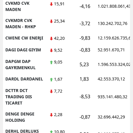
CVKMD CVK
15,91
-4,16
1.021.808.061,43
MADEN
CVKMDR CVK
25,34
-3,72
130.242.702,76
MADEN - RHKP
-9,83
CWENE CW ENERJI
12.159.626.735,6
42,20
-0,83
DAGI DAGI GIYIM
52.951.670,71
9,52
DAPGM DAP
9,05
5,23
1.596.553.324,02
GAYRIMENKUL
1,83
DARDL DARDANEL
42.553.370,12
1,67
DCTTR DCT
7,72
-8,53
TRADING DIS
935.141.480,32
TICARET
DENGE DENGE
2,28
-0,87
32.696.442,29
HOLDING
DERHL DERLUKS
10,80