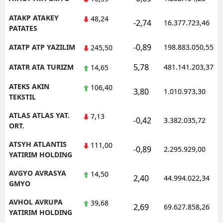
ATAKP ATAKEY
48,24
-2,74
16.377.723,46
PATATES
-0,89
ATATP ATP YAZILIM
198.883.050,55
245,50
5,78
ATATR ATA TURIZM
481.141.203,37
14,65
ATEKS AKIN
106,40
3,80
1.010.973,30
TEKSTIL
ATLAS ATLAS YAT.
7,13
-0,42
3.382.035,72
ORT.
ATSYH ATLANTIS
111,00
-0,89
2.295.929,00
YATIRIM HOLDING
AVGYO AVRASYA
14,50
2,40
44.994.022,34
GMYO
AVHOL AVRUPA
39,68
2,69
69.627.858,26
YATIRIM HOLDING