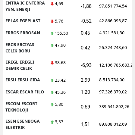
ENTRA IC ENTERRA
4,69
-1,88
97.851.774,54
YEN. ENERJI
-0,52
EPLAS EGEPLAST
42.866.095,87
5,76
0,45
ERBOS ERBOSAN
4.921.581,30
155,50
ERCB ERCIYAS
47,90
0,42
26.324.743,60
CELIK BORU
EREGL EREGLI
38,68
-6,93
12.106.785.683,2
DEMIR CELIK
2,99
ERSU ERSU GIDA
8.513.734,00
23,42
1,20
ESCAR ESCAR FILO
97.326.379,02
45,36
ESCOM ESCORT
5,80
0,69
339.541.892,26
TEKNOLOJI
ESEN ESENBOGA
3,37
1,51
89.808.012,69
ELEKTRIK