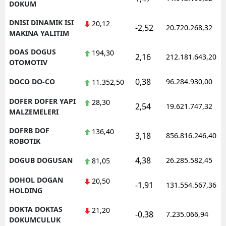
DOKUM
DNISI DINAMIK ISI
20,12
-2,52
20.720.268,32
MAKINA YALITIM
DOAS DOGUS
194,30
2,16
212.181.643,20
OTOMOTIV
0,38
DOCO DO-CO
96.284.930,00
11.352,50
DOFER DOFER YAPI
28,30
2,54
19.621.747,32
MALZEMELERI
DOFRB DOF
136,40
3,18
856.816.246,40
ROBOTIK
4,38
DOGUB DOGUSAN
26.285.582,45
81,05
DOHOL DOGAN
20,50
-1,91
131.554.567,36
HOLDING
DOKTA DOKTAS
21,20
-0,38
7.235.066,94
DOKUMCULUK