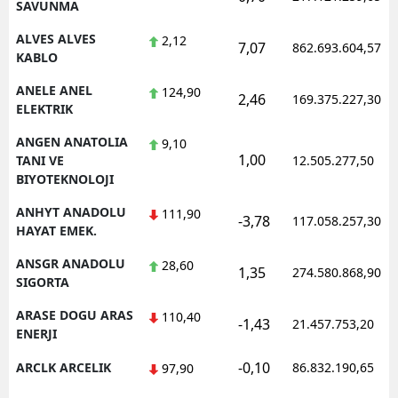
SAVUNMA
Yalova
ALVES ALVES
2,12
7,07
862.693.604,57
KABLO
Karabük
ANELE ANEL
124,90
2,46
169.375.227,30
Kilis
ELEKTRIK
ANGEN ANATOLIA
9,10
Osmaniye
1,00
TANI VE
12.505.277,50
BIYOTEKNOLOJI
Düzce
ANHYT ANADOLU
111,90
-3,78
117.058.257,30
HAYAT EMEK.
ANSGR ANADOLU
28,60
1,35
274.580.868,90
SIGORTA
ARASE DOGU ARAS
110,40
-1,43
21.457.753,20
ENERJI
-0,10
ARCLK ARCELIK
86.832.190,65
97,90