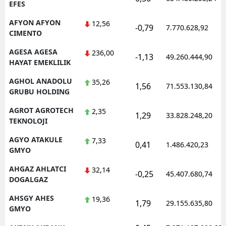
EFES
Mersin
AFYON AFYON
12,56
-0,79
7.770.628,92
CIMENTO
İstanbul
AGESA AGESA
236,00
İzmir
-1,13
49.260.444,90
HAYAT EMEKLILIK
Kars
AGHOL ANADOLU
35,26
1,56
71.553.130,84
GRUBU HOLDING
Kastamonu
AGROT AGROTECH
2,35
1,29
33.828.248,20
Kayseri
TEKNOLOJI
Kırklareli
AGYO ATAKULE
7,33
0,41
1.486.420,23
GMYO
Kırşehir
AHGAZ AHLATCI
32,14
-0,25
45.407.680,74
DOGALGAZ
Kocaeli
AHSGY AHES
19,36
Konya
1,79
29.155.635,80
GMYO
Kütahya