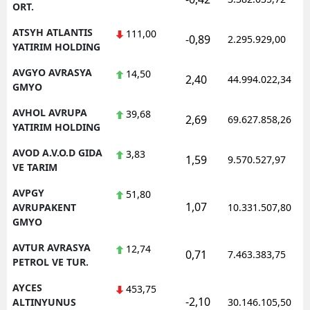
ORT.
ATSYH ATLANTIS
111,00
-0,89
2.295.929,00
YATIRIM HOLDING
AVGYO AVRASYA
14,50
2,40
44.994.022,34
GMYO
AVHOL AVRUPA
39,68
2,69
69.627.858,26
YATIRIM HOLDING
AVOD A.V.O.D GIDA
3,83
1,59
9.570.527,97
VE TARIM
AVPGY
51,80
1,07
AVRUPAKENT
10.331.507,80
GMYO
AVTUR AVRASYA
12,74
0,71
7.463.383,75
PETROL VE TUR.
AYCES
453,75
-2,10
ALTINYUNUS
30.146.105,50