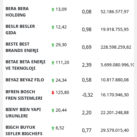
BERA BERA
13,09
0,08
52.186.577,97
HOLDING
BESLR BESLER
12,42
0,98
19.918.755,95
GIDA
BESTE BEST
29,30
0,69
228.598.259,82
BRANDS ENERJI
BETAE BETA ENERJI
111,20
2,39
5.699.080.996,10
VE TEKNOLOJI
0,58
BEYAZ BEYAZ FILO
10.817.880,08
24,34
BFREN BOSCH
125,80
-0,32
16.170.946,30
FREN SISTEMLERI
BIENY BIEN YAPI
20,44
2,20
22.201.248,88
URUNLERI
BIGCH BUYUK
6,52
0,77
29.579.015,40
SEFLER BIGCHEFS