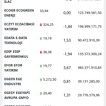
ILAC
ECOGR ECOGREEN
33,94
0,00
123.749.581,50
ENERJI
ECZYT ECZACIBASI
324,25
-1,44
196.999.171,75
YATIRIM
EDATA E-DATA
19,19
1,53
90.472.910,39
TEKNOLOJI
EDIP EDIP
38,38
-1,94
135.573.300,24
GAYRIMENKUL
EFOR EFOR
19,77
3,67
985.371.910,85
YATIRIM
EGEEN EGE
5.272,50
0,81
39.131.285,00
ENDUSTRI
EGEGY EGEYAPI
29,40
1,31
29.776.579,96
AVRUPA GMYO