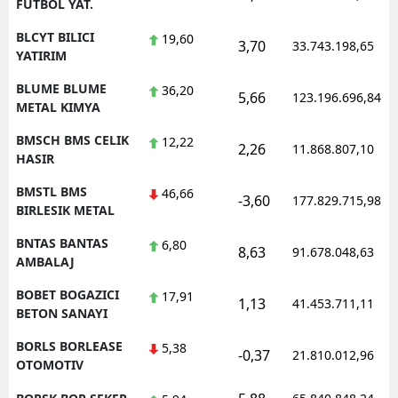
FUTBOL YAT.
BLCYT BILICI
19,60
3,70
33.743.198,65
YATIRIM
BLUME BLUME
36,20
5,66
123.196.696,84
METAL KIMYA
BMSCH BMS CELIK
12,22
2,26
11.868.807,10
HASIR
BMSTL BMS
46,66
-3,60
177.829.715,98
BIRLESIK METAL
BNTAS BANTAS
6,80
8,63
91.678.048,63
AMBALAJ
BOBET BOGAZICI
17,91
1,13
41.453.711,11
BETON SANAYI
BORLS BORLEASE
5,38
-0,37
21.810.012,96
OTOMOTIV