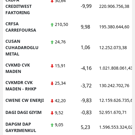
30,64
-9,99
CREDITWEST
220.906.756,38
FAKTORING
CRFSA
210,50
9,98
195.380.644,60
CARREFOURSA
CUSAN
24,76
1,06
CUHADAROGLU
12.252.073,38
METAL
CVKMD CVK
15,91
-4,16
1.021.808.061,43
MADEN
CVKMDR CVK
25,34
-3,72
130.242.702,76
MADEN - RHKP
-9,83
CWENE CW ENERJI
12.159.626.735,6
42,20
-0,83
DAGI DAGI GIYIM
52.951.670,71
9,52
DAPGM DAP
9,05
5,23
1.596.553.324,02
GAYRIMENKUL