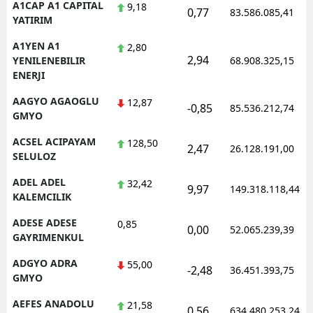
A1CAP A1 CAPITAL
9,18
0,77
83.586.085,41
Edirne
YATIRIM
A1YEN A1
Elazığ
2,80
2,94
YENILENEBILIR
68.908.325,15
Erzincan
ENERJI
AAGYO AGAOGLU
12,87
Erzurum
-0,85
85.536.212,74
GMYO
Eskişehir
ACSEL ACIPAYAM
128,50
2,47
26.128.191,00
SELULOZ
Gaziantep
ADEL ADEL
32,42
9,97
149.318.118,44
Giresun
KALEMCILIK
Gümüşhane
ADESE ADESE
0,85
0,00
52.065.239,39
GAYRIMENKUL
Hakkari
ADGYO ADRA
55,00
-2,48
36.451.393,75
Hatay
GMYO
AEFES ANADOLU
Isparta
21,58
0,56
634.480.253,24