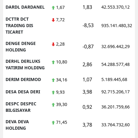
1,83
DARDL DARDANEL
42.553.370,12
1,67
DCTTR DCT
7,72
-8,53
TRADING DIS
935.141.480,32
TICARET
DENGE DENGE
2,28
-0,87
32.696.442,29
HOLDING
DERHL DERLUKS
10,80
2,86
54.288.577,48
YATIRIM HOLDING
1,07
DERIM DERIMOD
5.189.445,68
34,16
3,98
DESA DESA DERI
92.715.206,17
9,93
DESPC DESPEC
39,30
0,92
36.201.759,66
BILGISAYAR
DEVA DEVA
71,45
3,78
33.764.732,60
HOLDING