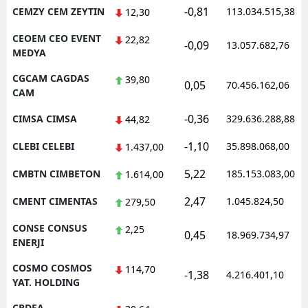
-0,81
CEMZY CEM ZEYTIN
113.034.515,38
12,30
CEOEM CEO EVENT
22,82
-0,09
13.057.682,76
MEDYA
CGCAM CAGDAS
39,80
0,05
70.456.162,06
CAM
-0,36
CIMSA CIMSA
329.636.288,88
44,82
-1,10
CLEBI CELEBI
35.898.068,00
1.437,00
5,22
CMBTN CIMBETON
185.153.083,00
1.614,00
2,47
CMENT CIMENTAS
1.045.824,50
279,50
CONSE CONSUS
2,25
0,45
18.969.734,97
ENERJI
COSMO COSMOS
114,70
-1,38
4.216.401,10
YAT. HOLDING
CRDFA