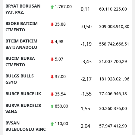
BRYAT BORUSAN
1.767,00
0,11
69.110.225,00
YAT. PAZ.
BSOKE BATICIM
35,88
-0,50
309.003.910,80
CIMENTO
BTCIM BATICIM
4,98
-1,19
558.742.666,51
BATI ANADOLU
BUCIM BURSA
5,07
-3,43
31.007.700,29
CIMENTO
BULGS BULLS
37,00
-2,17
181.928.021,96
GSYO
-1,55
BURCE BURCELIK
77.406.946,18
35,54
BURVA BURCELIK
850,00
1,55
30.260.376,00
VANA
BVSAN
110,00
2,04
57.947.412,90
BULBULOGLU VINC