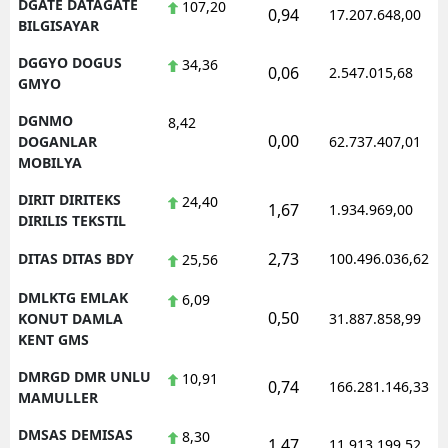
DGATE DATAGATE
107,20
0,94
17.207.648,00
BILGISAYAR
DGGYO DOGUS
34,36
0,06
2.547.015,68
GMYO
DGNMO
8,42
0,00
DOGANLAR
62.737.407,01
MOBILYA
DIRIT DIRITEKS
24,40
1,67
1.934.969,00
DIRILIS TEKSTIL
2,73
DITAS DITAS BDY
100.496.036,62
25,56
DMLKTG EMLAK
6,09
0,50
KONUT DAMLA
31.887.858,99
KENT GMS
DMRGD DMR UNLU
10,91
0,74
166.281.146,33
MAMULLER
DMSAS DEMISAS
8,30
1,47
11.913.199,52