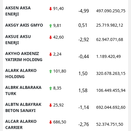
AKSEN AKSA
91,40
Samsun
-4,99
497.090.250,75
ENERJI
Siirt
0,51
AKSGY AKIS GMYO
25.719.982,12
9,81
Sinop
AKSUE AKSU
42,60
-2,92
62.947.071,68
ENERJI
Sivas
AKYHO AKDENIZ
2,24
-0,44
1.189.420,49
Tekirdağ
YATIRIM HOLDING
Tokat
ALARK ALARKO
101,80
1,50
320.678.263,15
HOLDING
Trabzon
ALBRK ALBARAKA
8,35
1,58
106.449.455,94
TURK
Tunceli
ALBTN ALBAYRAK
25,92
Şanlıurfa
-1,14
692.044.692,60
BETON SANAYI
Uşak
ALCAR ALARKO
686,50
-2,76
52.374.751,50
CARRIER
Van