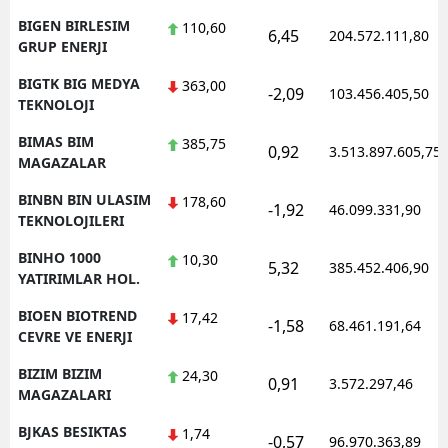
BIGEN BIRLESIM
110,60
6,45
204.572.111,80
GRUP ENERJI
BIGTK BIG MEDYA
363,00
-2,09
103.456.405,50
TEKNOLOJI
BIMAS BIM
385,75
0,92
3.513.897.605,75
MAGAZALAR
BINBN BIN ULASIM
178,60
-1,92
46.099.331,90
TEKNOLOJILERI
BINHO 1000
10,30
5,32
385.452.406,90
YATIRIMLAR HOL.
BIOEN BIOTREND
17,42
-1,58
68.461.191,64
CEVRE VE ENERJI
BIZIM BIZIM
24,30
0,91
3.572.297,46
MAGAZALARI
BJKAS BESIKTAS
1,74
-0,57
96.970.363,89