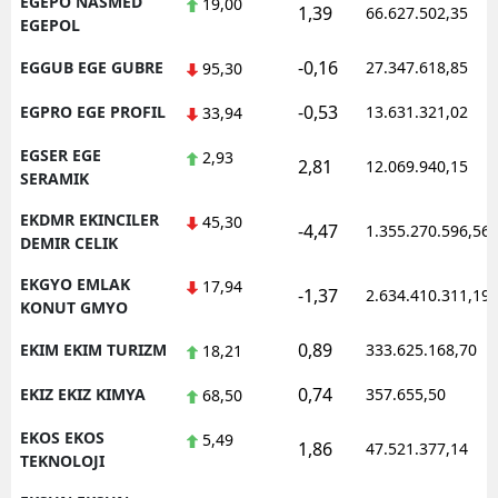
EGEPO NASMED
19,00
1,39
66.627.502,35
EGEPOL
-0,16
EGGUB EGE GUBRE
27.347.618,85
95,30
-0,53
EGPRO EGE PROFIL
13.631.321,02
33,94
EGSER EGE
2,93
2,81
12.069.940,15
SERAMIK
EKDMR EKINCILER
45,30
-4,47
1.355.270.596,56
DEMIR CELIK
EKGYO EMLAK
17,94
-1,37
2.634.410.311,19
KONUT GMYO
0,89
EKIM EKIM TURIZM
333.625.168,70
18,21
0,74
EKIZ EKIZ KIMYA
357.655,50
68,50
EKOS EKOS
5,49
1,86
47.521.377,14
TEKNOLOJI