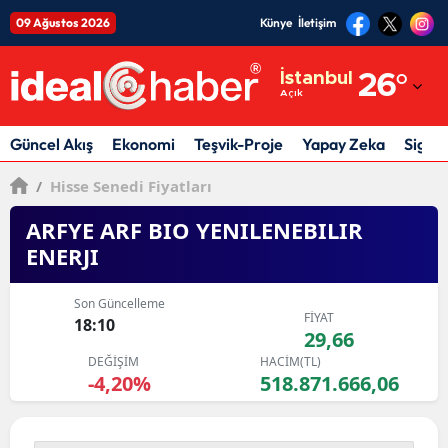
09 Ağustos 2026
Künye
İletişim
Adana
İstanbul
26
°
Açık
Adıyaman
Afyonkarahisar
Güncel Akış
Ekonomi
Teşvik-Proje
Yapay Zeka
Sigor
Ağrı
/
Hisse Senedi Fiyatları
Amasya
ARFYE ARF BIO YENILENEBILIR
ENERJI
Ankara
Son Güncelleme
Antalya
FİYAT
18:10
29,66
Artvin
DEĞİŞİM
HACİM(TL)
-4,20%
518.871.666,06
Aydın
Balıkesir