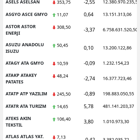
-2,55
ASELS ASELSAN
12.380.970.235,5
353,75
0,64
ASGYO ASCE GMYO
13.151.313,06
11,07
ASTOR ASTOR
308,50
-3,37
6.758.631.520,50
ENERJI
ASUZU ANADOLU
50,45
0,10
13.200.122,86
ISUZU
-0,09
ATAGY ATA GMYO
1.232.154,23
10,59
ATAKP ATAKEY
48,24
-2,74
16.377.723,46
PATATES
-0,89
ATATP ATP YAZILIM
198.883.050,55
245,50
5,78
ATATR ATA TURIZM
481.141.203,37
14,65
ATEKS AKIN
106,40
3,80
1.010.973,30
TEKSTIL
ATLAS ATLAS YAT.
7,13
-0,42
3.382.035,72