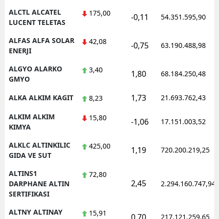
ALCTL ALCATEL
175,00
-0,11
54.351.595,90
Yozgat
LUCENT TELETAS
Zonguldak
ALFAS ALFA SOLAR
42,08
-0,75
63.190.488,98
ENERJI
Aksaray
ALGYO ALARKO
3,40
1,80
68.184.250,48
Bayburt
GMYO
1,73
ALKA ALKIM KAGIT
21.693.762,43
8,23
Karaman
ALKIM ALKIM
15,80
Kırıkkale
-1,06
17.151.003,52
KIMYA
Batman
ALKLC ALTINKILIC
425,00
1,19
720.200.219,25
GIDA VE SUT
Şırnak
ALTINS1
72,80
Bartın
2,45
DARPHANE ALTIN
2.294.160.747,94
SERTIFIKASI
Ardahan
ALTNY ALTINAY
15,91
0,70
217.121.259,65
Iğdır