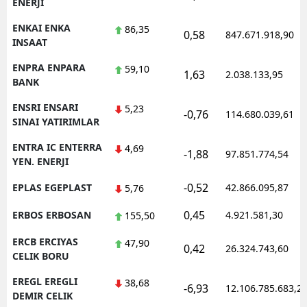
ENERJI
ENKAI ENKA
86,35
0,58
847.671.918,90
INSAAT
ENPRA ENPARA
59,10
1,63
2.038.133,95
BANK
ENSRI ENSARI
5,23
-0,76
114.680.039,61
SINAI YATIRIMLAR
ENTRA IC ENTERRA
4,69
-1,88
97.851.774,54
YEN. ENERJI
-0,52
EPLAS EGEPLAST
42.866.095,87
5,76
0,45
ERBOS ERBOSAN
4.921.581,30
155,50
ERCB ERCIYAS
47,90
0,42
26.324.743,60
CELIK BORU
EREGL EREGLI
38,68
-6,93
12.106.785.683,2
DEMIR CELIK