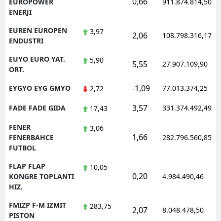
0,66
EUROPOWER
911.874.814,50
ENERJI
EUREN EUROPEN
3,97
2,06
108.798.316,17
ENDUSTRI
EUYO EURO YAT.
5,90
5,55
27.907.109,90
ORT.
-1,09
EYGYO EYG GMYO
77.013.374,25
2,72
3,57
FADE FADE GIDA
331.374.492,49
17,43
FENER
3,06
1,66
FENERBAHCE
282.796.560,85
FUTBOL
FLAP FLAP
10,05
0,20
KONGRE TOPLANTI
4.984.490,46
HIZ.
FMIZP F-M IZMIT
283,75
2,07
8.048.478,50
PISTON