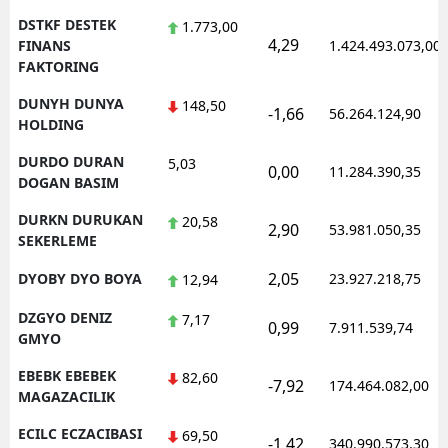
DSTKF DESTEK
1.773,00
4,29
FINANS
1.424.493.073,00
FAKTORING
DUNYH DUNYA
148,50
-1,66
56.264.124,90
HOLDING
DURDO DURAN
5,03
0,00
11.284.390,35
DOGAN BASIM
DURKN DURUKAN
20,58
2,90
53.981.050,35
SEKERLEME
2,05
DYOBY DYO BOYA
23.927.218,75
12,94
DZGYO DENIZ
7,17
0,99
7.911.539,74
GMYO
EBEBK EBEBEK
82,60
-7,92
174.464.082,00
MAGAZACILIK
ECILC ECZACIBASI
69,50
-1,42
340.990.573,30