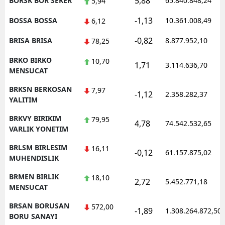
5,88
BORSK BOR SEKER
65.840.848,24
5,94
-1,13
BOSSA BOSSA
10.361.008,49
6,12
-0,82
BRISA BRISA
8.877.952,10
78,25
BRKO BIRKO
10,70
1,71
3.114.636,70
MENSUCAT
BRKSN BERKOSAN
7,97
-1,12
2.358.282,37
YALITIM
BRKVY BIRIKIM
79,95
4,78
74.542.532,65
VARLIK YONETIM
BRLSM BIRLESIM
16,11
-0,12
61.157.875,02
MUHENDISLIK
BRMEN BIRLIK
18,10
2,72
5.452.771,18
MENSUCAT
BRSAN BORUSAN
572,00
-1,89
1.308.264.872,50
BORU SANAYI