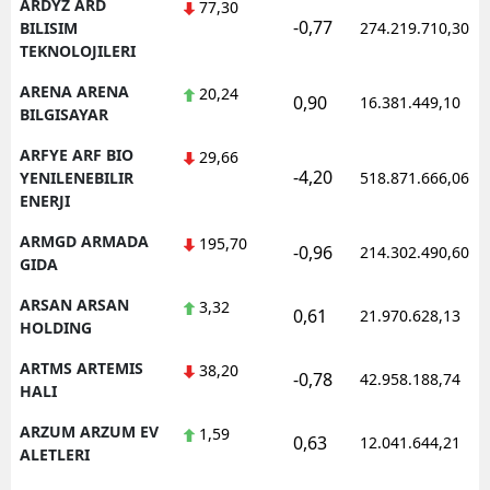
ARDYZ ARD
77,30
-0,77
BILISIM
274.219.710,30
TEKNOLOJILERI
ARENA ARENA
20,24
0,90
16.381.449,10
BILGISAYAR
ARFYE ARF BIO
29,66
-4,20
YENILENEBILIR
518.871.666,06
ENERJI
ARMGD ARMADA
195,70
-0,96
214.302.490,60
GIDA
ARSAN ARSAN
3,32
0,61
21.970.628,13
HOLDING
ARTMS ARTEMIS
38,20
-0,78
42.958.188,74
HALI
ARZUM ARZUM EV
1,59
0,63
12.041.644,21
ALETLERI