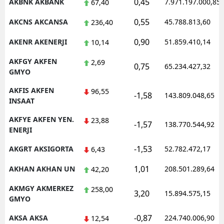
0,45
AKBNK AKBANK
7.971.197.000,85
67,40
Malatya
0,55
AKCNS AKCANSA
45.788.813,60
236,40
Manisa
0,90
AKENR AKENERJI
51.859.410,14
10,14
Kahramanmaraş
AKFGY AKFEN
2,69
0,75
65.234.427,32
GMYO
Mardin
AKFIS AKFEN
96,55
-1,58
143.809.048,65
Muğla
INSAAT
Muş
AKFYE AKFEN YEN.
23,88
-1,57
138.770.544,92
ENERJI
Nevşehir
-1,53
AKGRT AKSIGORTA
52.782.472,17
6,43
Niğde
1,01
AKHAN AKHAN UN
208.501.289,64
42,20
Ordu
AKMGY AKMERKEZ
258,00
3,20
15.894.575,15
GMYO
Rize
-0,87
AKSA AKSA
224.740.006,90
12,54
Sakarya