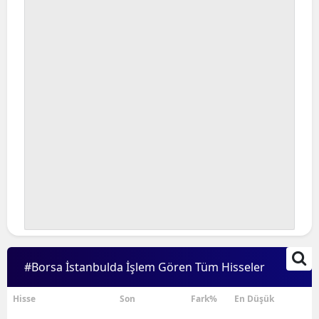
Bilecik
Bingöl
Bitlis
Bolu
Burdur
Bursa
Çanakkale
Çankırı
Çorum
#Borsa İstanbulda İşlem Gören Tüm Hisseler
Denizli
Hisse
Son
Fark%
En Düşük
Diyarbakır