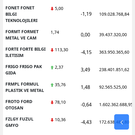
FONET FONET
5,00
-1,19
BILGI
109.028.768,84
TEKNOLOJILERI
FORMT FORMET
1,74
0,00
39.437.320,00
METAL VE CAM
FORTE FORTE BILGI
113,30
-4,15
363.950.365,60
ILETISIM
FRIGO FRIGO PAK
2,37
3,49
238.401.851,62
GIDA
FRMPL FORMUL
35,76
1,48
92.565.525,00
PLASTIK VE METAL
FROTO FORD
78,10
-0,64
1.602.362.688,95
OTOSAN
FZLGY FUZUL
10,36
-4,43
172.638.488,80
GMYO