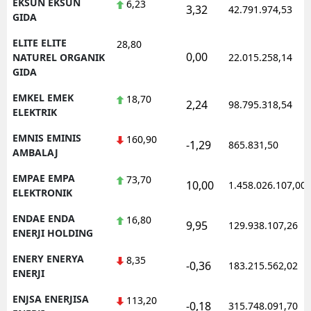
EKSUN EKSUN
6,23
3,32
42.791.974,53
GIDA
ELITE ELITE
28,80
0,00
NATUREL ORGANIK
22.015.258,14
GIDA
EMKEL EMEK
18,70
2,24
98.795.318,54
ELEKTRIK
EMNIS EMINIS
160,90
-1,29
865.831,50
AMBALAJ
EMPAE EMPA
73,70
10,00
1.458.026.107,00
ELEKTRONIK
ENDAE ENDA
16,80
9,95
129.938.107,26
ENERJI HOLDING
ENERY ENERYA
8,35
-0,36
183.215.562,02
ENERJI
ENJSA ENERJISA
113,20
-0,18
315.748.091,70