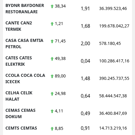
BYDNR BAYDONER
38,34
1,91
36.399.523,46
RESTORANLARI
CANTE CAN2
1,21
1,68
199.678.042,27
TERMIK
CASA CASA EMTIA
71,45
2,00
578.180,45
PETROL
CATES CATES
49,38
0,04
100.286.417,16
ELEKTRIK
CCOLA COCA COLA
89,00
1,48
390.245.737,55
ICECEK
CELHA CELIK
24,98
0,64
58.444.547,38
HALAT
CEMAS CEMAS
4,11
0,49
36.400.847,69
DOKUM
0,91
CEMTS CEMTAS
14.713.219,16
8,85