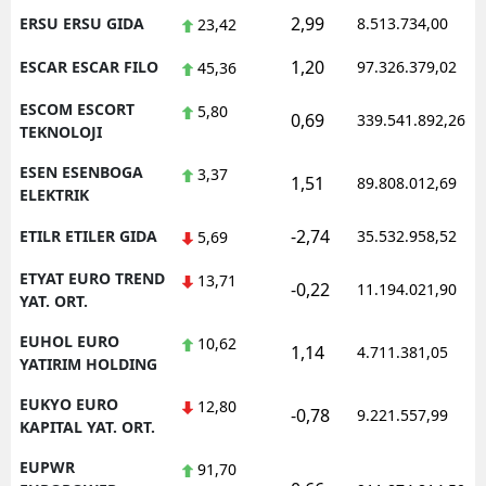
2,99
ERSU ERSU GIDA
8.513.734,00
23,42
1,20
ESCAR ESCAR FILO
97.326.379,02
45,36
ESCOM ESCORT
5,80
0,69
339.541.892,26
TEKNOLOJI
ESEN ESENBOGA
3,37
1,51
89.808.012,69
ELEKTRIK
-2,74
ETILR ETILER GIDA
35.532.958,52
5,69
ETYAT EURO TREND
13,71
-0,22
11.194.021,90
YAT. ORT.
EUHOL EURO
10,62
1,14
4.711.381,05
YATIRIM HOLDING
EUKYO EURO
12,80
-0,78
9.221.557,99
KAPITAL YAT. ORT.
EUPWR
91,70