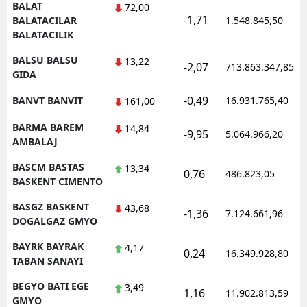
BALAT
72,00
-1,71
BALATACILAR
1.548.845,50
BALATACILIK
BALSU BALSU
13,22
-2,07
713.863.347,85
GIDA
-0,49
BANVT BANVIT
16.931.765,40
161,00
BARMA BAREM
14,84
-9,95
5.064.966,20
AMBALAJ
BASCM BASTAS
13,34
0,76
486.823,05
BASKENT CIMENTO
BASGZ BASKENT
43,68
-1,36
7.124.661,96
DOGALGAZ GMYO
BAYRK BAYRAK
4,17
0,24
16.349.928,80
TABAN SANAYI
BEGYO BATI EGE
3,49
1,16
11.902.813,59
GMYO