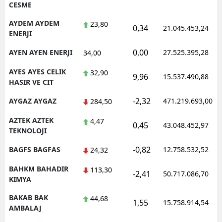
CESME
AYDEM AYDEM
23,80
0,34
21.045.453,24
ENERJI
0,00
AYEN AYEN ENERJI
27.525.395,28
34,00
AYES AYES CELIK
32,90
9,96
15.537.490,88
HASIR VE CIT
-2,32
AYGAZ AYGAZ
471.219.693,00
284,50
AZTEK AZTEK
4,47
0,45
43.048.452,97
TEKNOLOJI
-0,82
BAGFS BAGFAS
12.758.532,52
24,32
BAHKM BAHADIR
113,30
-2,41
50.717.086,70
KIMYA
BAKAB BAK
44,68
1,55
15.758.914,54
AMBALAJ